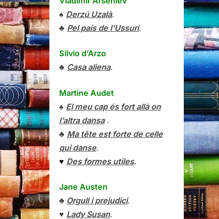
Vladímir Arséniev
♠
Derzú Uzalà
.
♣
Pel país de l’Ussuri
.
Silvio d’Arzo
♣
Casa aliena
.
Martine Audet
♠
El meu cap és fort allà on
l’altra dansa
.
♣
Ma tête est forte de celle
qui danse
.
♥
Des formes utiles
.
Jane Austen
♣
Orgull i prejudici
.
♥
Lady Susan
.