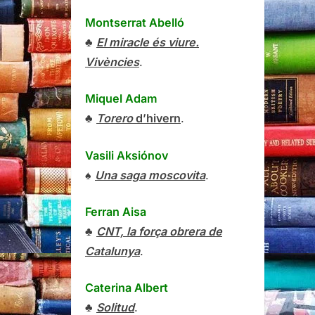
Montserrat Abelló
♣
El miracle és viure.
Vivències
.
Miquel Adam
♣
Torero
d’hivern
.
Vasili Aksiónov
♠
Una saga moscovita
.
Ferran Aisa
♣
CNT, la força obrera de
Catalunya
.
Caterina Albert
♣
Solitud
.