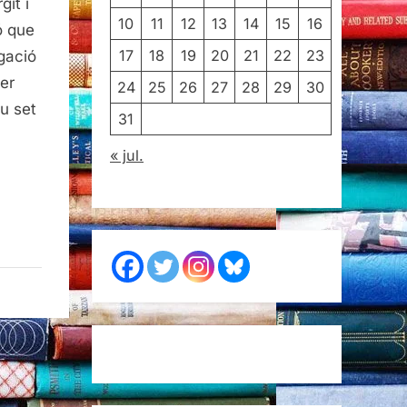
it i
10
11
12
13
14
15
16
ó que
17
18
19
20
21
22
23
gació
er
24
25
26
27
28
29
30
u set
31
« jul.