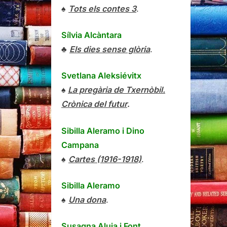
♠
Tots els contes 3
.
Sílvia Alcàntara
♣
Els dies sense glòria
.
Svetlana Aleksiévitx
♠
La pregària de Txernòbil.
Crònica del futur
.
Sibilla Aleramo
i
Dino
Campana
♠
Cartes (1916-1918)
.
Sibilla Aleramo
♠
Una dona
.
Susagna Aluja i Font