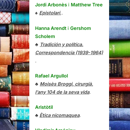
Jordi Arbonès
i
Matthew Tree
♠
Epistolari
,.
Hanna Arendt
i
Gershom
Scholem
♣
Tradición y política.
Correspondencia (1939-1964)
.
Rafael Argullol
♣
Moisès Broggi, cirurgià,
l’any 104 de la seva vida
.
Aristòtil
♣
Ètica nicomaquea
.