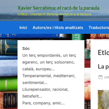
Skip
Xavier Serrahima: el racó de la paraula
to
Crítica i orientació literària: invitació a la lectura.
content
Inici
Autors/es i títols analitzats
Traductors/
Sóc
Eti
Un terç empordanès, un terç
egarenc, un terç solsonenc,
La p
català, europeu…
Temperamental, mediterrani,
Po
se
sentimental…
on
Lliurepensador, racional,
lletraferit…
Pare, company, amic…