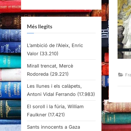
Més llegits
L’ambició de l’Aleix, Enric
Valor
(33.210)
Mirall trencat, Mercè
Rodoreda
(29.221)
Fr
Les llunes i els calàpets,
Antoni Vidal Ferrando
(17.983)
El soroll i la fúria, William
Faulkner
(17.421)
Sants innocents a Gaza