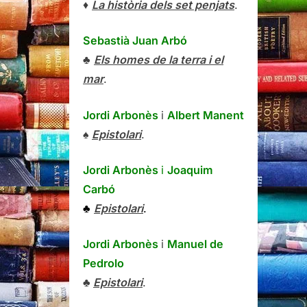
♦
La història dels set penjats
.
Sebastià Juan Arbó
♣
Els homes de la terra i el
mar
.
Jordi Arbonès
i
Albert Manent
♠
Epistolari
.
Jordi Arbonès
i
Joaquim
Carbó
♣
Epistolari
.
Jordi Arbonès
i
Manuel de
Pedrolo
♣
Epistolari
.