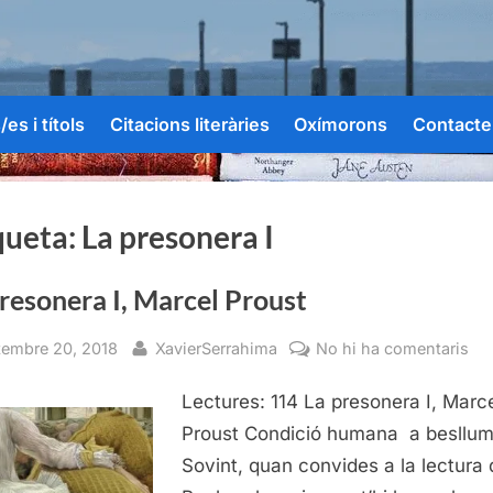
es i títols
Citacions literàries
Oxímorons
Contacte
queta:
La presonera I
resonera I, Marcel Proust
sted
By
a
tembre 20, 2018
XavierSerrahima
No hi ha comentaris
La
Lectures: 114 La presonera I, Marc
pr
I,
Proust Condició humana a besllu
Ma
Sovint, quan convides a la lectura
Pro