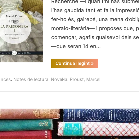
Recherche —i quan t’hi has submerg
l’has gaudida tant et fa la impressi
fer-ho és, gairebé, una mena d’obli
moralo-literària— i proposes que, p
començar, agafis qualsevol dels se
—que seran 14 en…
“La
Continua llegint
»
presonera
I,
Marcel
,
,
,
ancès
Notes de lectura
Novel·la
Proust, Marcel
Proust”