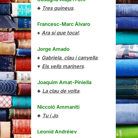
♣
Tres guineus
.
Francesc-Marc Álvaro
♠
Ara sí que toca!
.
Jorge Amado
♠
Gabriela, clau i canyella
.
♥
Els vells mariners
.
Joaquim Amat-Piniella
♣
La clau de volta
.
Niccoló Ammaniti
♣
Tu i Jo
.
Leonid Andréiev