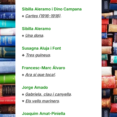
Sibilla Aleramo
i
Dino Campana
♠
Cartes (1916-1918)
.
Sibilla Aleramo
♠
Una dona
.
Susagna Aluja i Font
♣
Tres guineus
.
Francesc-Marc Álvaro
♠
Ara sí que toca!
.
Jorge Amado
♠
Gabriela, clau i canyella
.
♥
Els vells mariners
.
Joaquim Amat-Piniella