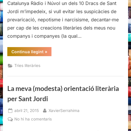
Catalunya Ràdio i Núvol un dels 10 Dracs de Sant
literària
Jordi m’impedeix, si vull evitar les suspicàcies de
per
prevaricació, nepotisme i narcisisme, decantar-me
Sant
Jordi
per cap de les creacions literàries dels meus nou
companys i companyes (la qual…
“La
Continua llegint
»
meva
(modesta)
orientació
Tries literàries
literària
per
Sant
Jordi”
La meva (modesta) orientació literària
per Sant Jordi
Posted
By
abril 21, 2015
XavierSerrahima
on
a
No hi ha comentaris
La