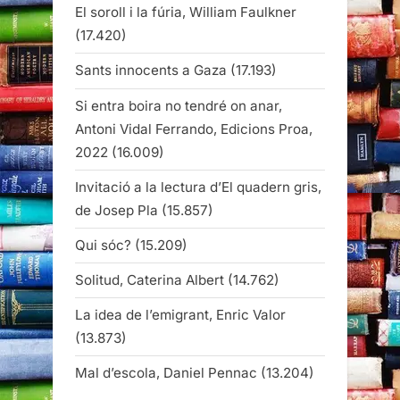
El soroll i la fúria, William Faulkner
(17.420)
Sants innocents a Gaza
(17.193)
Si entra boira no tendré on anar,
Antoni Vidal Ferrando, Edicions Proa,
2022
(16.009)
Invitació a la lectura d’El quadern gris,
de Josep Pla
(15.857)
Qui sóc?
(15.209)
Solitud, Caterina Albert
(14.762)
La idea de l’emigrant, Enric Valor
(13.873)
Mal d’escola, Daniel Pennac
(13.204)