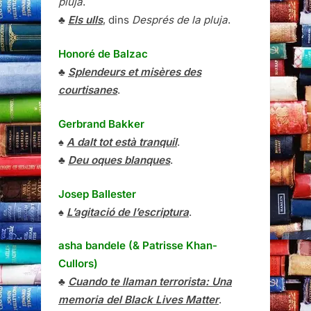
pluja
.
♣
Els ulls
, dins
Després de la pluja
.
Honoré de Balzac
♣
Splendeurs et misères des
courtisanes
.
Gerbrand Bakker
♠
A dalt tot està tranquil
.
♣
Deu oques blanques
.
Josep Ballester
♠
L’agitació de l’escriptura
.
asha bandele (& Patrisse Khan-
Cullors)
♣
Cuando te llaman terrorista: Una
memoria del Black Lives Matter
.