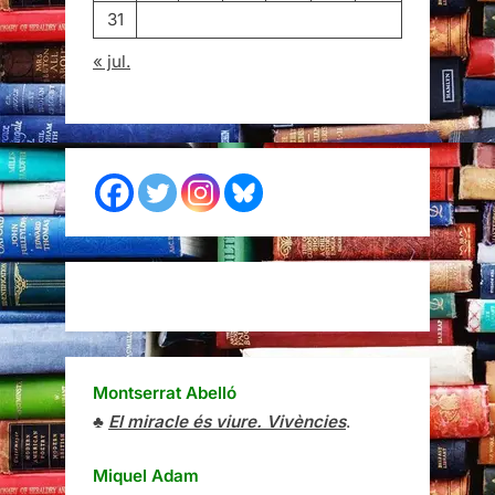
31
« jul.
Montserrat Abelló
♣
El miracle és viure. Vivències
.
Miquel Adam