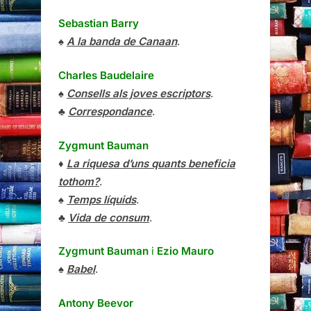
Sebastian Barry
♠
A la banda de Canaan
.
Charles Baudelaire
♠
Consells als joves escriptors
.
♣
Correspondance
.
Zygmunt Bauman
♦
La riquesa d’uns quants beneficia
tothom?
.
♠
Temps líquids
.
♣
Vida de consum
.
Zygmunt Bauman
i
Ezio Mauro
♠
Babel
.
Antony Beevor