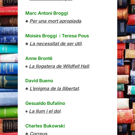
Marc Antoni Broggi
♣
Per una mort apropiada
.
Moisès Broggi
i
Teresa Pous
♣
La necessitat de ser útil
.
Anne Brontë
♠
La llogatera de Wildfell Hall
.
David Bueno
♣
L’enigma de la llibertat
.
Gesualdo Bufalino
♠
La llum i el dol
.
Charles Bukowski
♣
Correus
.