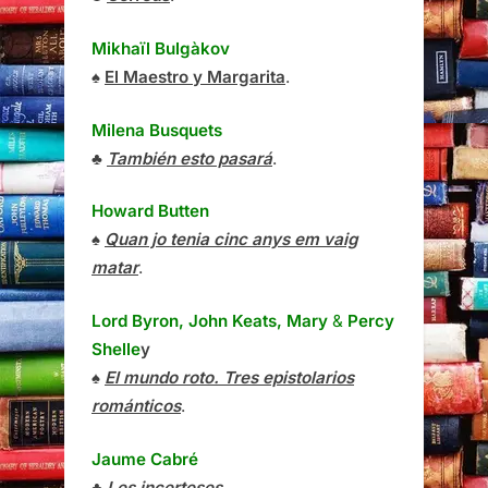
Mikhaïl Bulgàkov
♠
El Maestro y Margarita
.
Milena Busquets
♣
También esto pasará
.
Howard Butten
♠
Quan jo tenia cinc anys em vaig
matar
.
Lord Byron, John Keats, Mary
&
Percy
Shelle
y
♠
El mundo roto. Tres epistolarios
románticos
.
Jaume Cabré
♣
Les incerteses
.