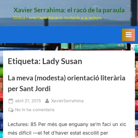
Skip
Xavier Serrahima: el racó de la paraula
to
Crítica i orientació literària: invitació a la lectura.
content
Etiqueta:
Lady Susan
La meva (modesta) orientació literària
per Sant Jordi
Posted
By
abril 21, 2015
XavierSerrahima
on
a
No hi ha comentaris
La
meva
Lectures: 85 Per més que enguany se’m faci un xic
(modesta)
més difícil —el fet d’haver estat escollit per
orientació