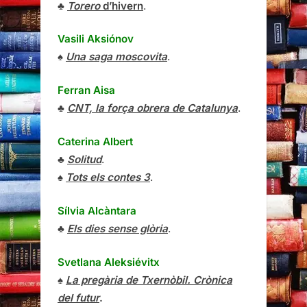
♣
Torero
d’hivern
.
Vasili Aksiónov
♠
Una saga moscovita
.
Ferran Aisa
♣
CNT, la força obrera de Catalunya
.
Caterina Albert
♣
Solitud
.
♠
Tots els contes 3
.
Sílvia Alcàntara
♣
Els dies sense glòria
.
Svetlana Aleksiévitx
♠
La pregària de Txernòbil. Crònica
del futur
.