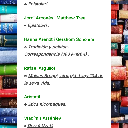
♣
Epistolari
.
Jordi Arbonès
i
Matthew Tree
♠
Epistolari
,.
Hanna Arendt
i
Gershom Scholem
♣
Tradición y política.
Correspondencia (1939-1964)
.
Rafael Argullol
♣
Moisès Broggi, cirurgià, l’any 104 de
la seva vida
.
Aristòtil
♣
Ètica nicomaquea
.
Vladímir Arséniev
♠
Derzú Uzalà
.