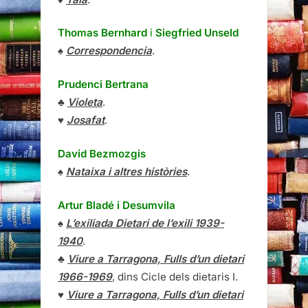
Thomas Bernhard
i
Siegfried Unseld
♠
Correspondencia
.
Prudenci Bertrana
♣
Violeta
.
♥
Josafat
.
David Bezmozgis
♠
Nataixa i altres històries
.
Artur Bladé i Desumvila
♠
L’exiliada Dietari de l’exili 1939-
1940
.
♣
Viure a Tarragona, Fulls d’un dietari
1966-1969
, dins Cicle dels dietaris I.
♥
Viure a Tarragona, Fulls d’un dietari