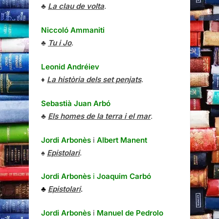
♣
La clau de volta
.
Niccoló Ammaniti
♣
Tu i Jo
.
Leonid Andréiev
♦
La història dels set penjats
.
Sebastià Juan Arbó
♣
Els homes de la terra i el mar
.
Jordi Arbonès
i
Albert Manent
♠
Epistolari
.
Jordi Arbonès
i
Joaquim Carbó
♣
Epistolari
.
Jordi Arbonès
i
Manuel de Pedrolo