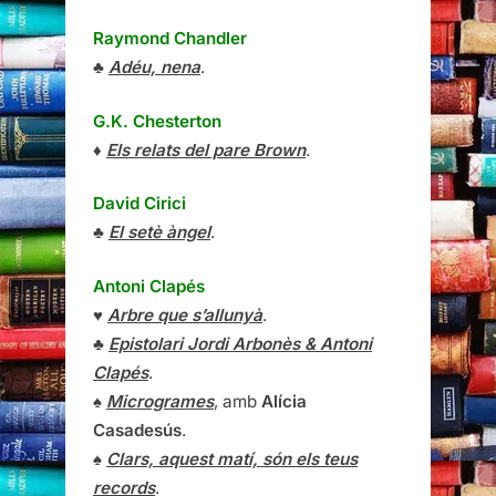
Raymond Chandler
♣
Adéu, nena
.
G.K. Chesterton
♦
Els relats del pare Brown
.
David Cirici
♣
El setè àngel
.
Antoni Clapés
♥
Arbre que s’allunyà
.
♣
Epistolari Jordi Arbonès & Antoni
Clapés
.
♠
Microgrames
, amb
Alícia
Casadesús
.
♠
Clars, aquest matí, són els teus
records
.