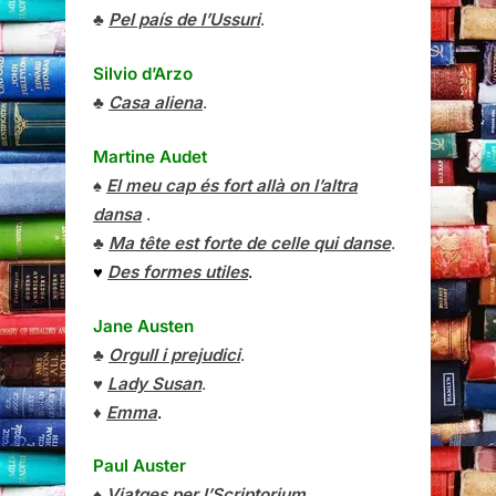
♣
Pel país de l’Ussuri
.
Silvio d’Arzo
♣
Casa aliena
.
Martine Audet
♠
El meu cap és fort allà on l’altra
dansa
.
♣
Ma tête est forte de celle qui danse
.
♥
Des formes utiles
.
Jane Austen
♣
Orgull i prejudici
.
♥
Lady Susan
.
♦
Emma
.
Paul Auster
♠
Viatges per l’Scriptorium
.