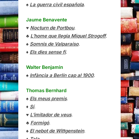
♠
La guerra civil española
.
Jaume Benavente
♥
Nocturn de Portbou
.
♣
L’home que llegia Miquel Strogoff
.
♠
Somnis de Valparaíso
.
♦
Els dies sense fi
.
Walter Benjamin
♠
Infància a Berlín cap al 1900
.
Thomas Bernhard
♠
Els meus premis
.
♦
Sí
.
♥
L’imitador de veus
.
♣
Formigó
.
♠
El nebot de Wittgenstein
.
♦
Tala
.