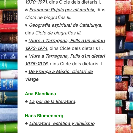
1970-1971
, dins Cicle dels dietaris I.
♣
Francesc Pujols per ell mateix
, dins
Cicle de biografies III
.
♥
Geografia espiritual de Catalunya
,
dins
Cicle de biografies III
.
♦
Viure a Tarragona, Fulls d’un dietari
1972-1974
, dins Cicle dels dietaris II.
♠
Viure a Tarragona, Fulls d’un dietari
1975-1976
, dins Cicle dels dietaris II.
♦
De França a Mèxic. Dietari de
viatge
.
Ana Blandiana
♣
La por de la literatura
.
Hans Blumenberg
♣
Literatura, estética y nihilismo
.