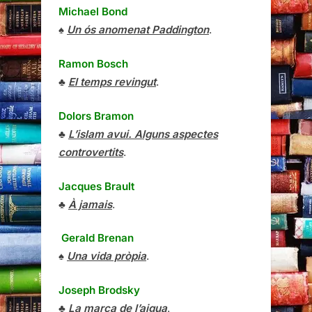
Michael Bond
♠
Un ós anomenat Paddington
.
Ramon Bosch
♣
El temps revingut
.
Dolors Bramon
♣
L’islam avui. Alguns aspectes
controvertits
.
Jacques Brault
♣
À jamais
.
Gerald Brenan
♠
Una vida pròpia
.
Joseph Brodsky
♣
La marca de l’aigua
.