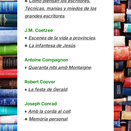
♣
Cómo piensan los escritores.
Técnicas, manías y miedos de los
grandes escritores
.
J.M. Coetzee
♥
Escenes de la vida a províncies
.
♣
La infantesa de Jesús
.
Antoine Compagnon
♦
Quaranta nits amb Montaigne
.
Robert Coover
♠
La festa de Gerald
.
Joseph Conrad
♦
Amb la corda al coll
.
♣
Memòria personal
.