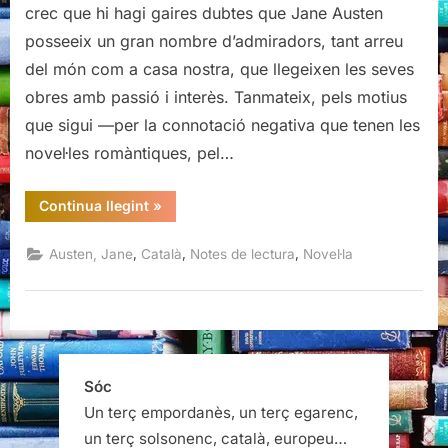
crec que hi hagi gaires dubtes que Jane Austen
posseeix un gran nombre d’admiradors, tant arreu
del món com a casa nostra, que llegeixen les seves
obres amb passió i interès. Tanmateix, pels motius
que sigui —per la connotació negativa que tenen les
novel·les romàntiques, pel…
“Lady
Continua llegint
»
Susan
i
Emma,
,
,
,
Austen, Jane
Català
Notes de lectura
Novel·la
Jane
Austen”
Sóc
Un terç empordanès, un terç egarenc,
un terç solsonenc, català, europeu…