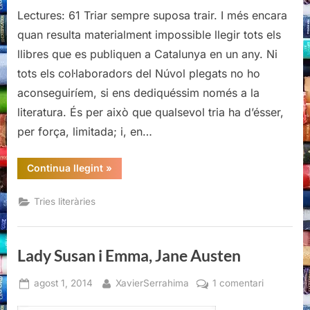
llibres
Lectures: 61 Triar sempre suposa trair. I més encara
del
quan resulta materialment impossible llegir tots els
2014,
llibres que es publiquen a Catalunya en un any. Ni
una
tots els col·laboradors del Núvol plegats no ho
tria
aconseguiríem, si ens dediquéssim només a la
(personal)
literatura. És per això que qualsevol tria ha d’ésser,
per força, limitada; i, en…
“Els
Continua llegint
»
llibres
del
2014,
Tries literàries
una
tria
(personal)”
Lady Susan i Emma, Jane Austen
Posted
By
a
agost 1, 2014
XavierSerrahima
1 comentari
on
Lady