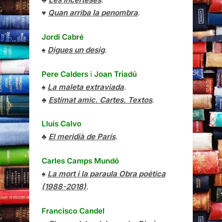
♥
Quan arriba la penombra
.
Jordi Cabré
♠
Digues un desig
.
Pere Calders
i
Joan Triadú
♠
La maleta extraviada
.
♣
Estimat amic. Cartes. Textos
.
Lluís Calvo
♣
El meridià de París
.
Carles Camps Mundó
♠
La mort i la paraula Obra poètica
(1988-2018)
.
Francisco Candel