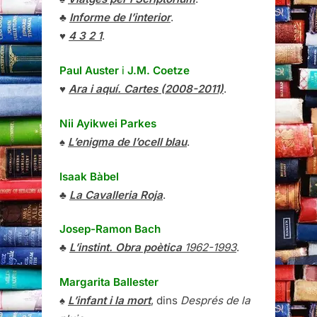
♣
Informe de l’interior
.
♥
4 3 2 1
.
Paul Auster
i
J.M. Coetze
♥
Ara i aquí. Cartes (2008-2011)
.
Nii Ayikwei Parkes
♠
L’enigma de l’ocell blau
.
Isaak Bàbel
♣
La Cavalleria Roja
.
Josep-Ramon Bach
♣
L’instint. Obra poètica
1962-1993
.
Margarita Ballester
♠
L’infant i la mort
, dins
Després de la