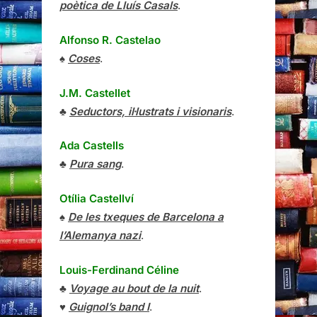
poètica de Lluís Casals
.
Alfonso R. Castelao
♠
Coses
.
J.M. Castellet
♣
Seductors, il·lustrats i visionaris
.
Ada Castells
♣
Pura sang
.
Otília Castellví
♠
De les txeques de Barcelona a
l’Alemanya nazi
.
Louis-Ferdinand Céline
♣
Voyage au bout de la nuit
.
♥
Guignol’s band I
.