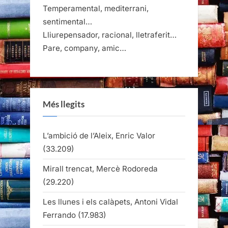
Temperamental, mediterrani,
sentimental…
Lliurepensador, racional, lletraferit…
Pare, company, amic…
Més llegits
L’ambició de l’Aleix, Enric Valor
(33.209)
Mirall trencat, Mercè Rodoreda
(29.220)
Les llunes i els calàpets, Antoni Vidal
Ferrando
(17.983)