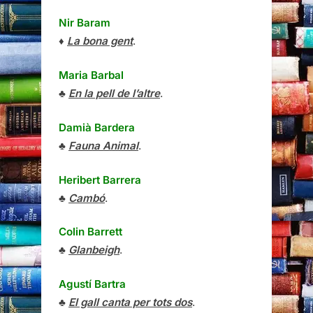
Nir Baram
♦
La bona gent
.
Maria Barbal
♣
En la pell de l’altre
.
Damià Bardera
♣
Fauna Animal
.
Heribert Barrera
♣
Cambó
.
Colin Barrett
♣
Glanbeigh
.
Agustí Bartra
♣
El gall canta per tots dos
.