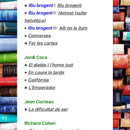
♣
Riu brogent
I:
Riu brogent
.
♥
Riu brogent
II:
Heimat (suite
helvètica)
.
♦
Riu brogent
III:
Allí on la llum
.
♠
Converses
.
♣
Fer les cartes
.
Jordi Coca
♣
El diable i l’home just
.
♥
En caure la tarda
.
♦
Califòrnia
.
♣
L’Emperador
.
Jean Cocteau
♣
La dificultat de ser
.
Richard Cohen