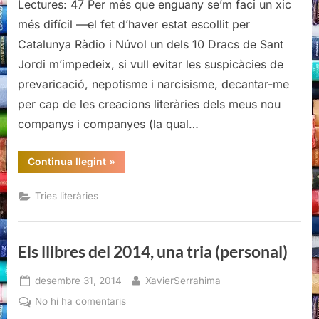
meva
Lectures: 47 Per més que enguany se’m faci un xic
(modesta)
més difícil —el fet d’haver estat escollit per
orientació
Catalunya Ràdio i Núvol un dels 10 Dracs de Sant
literària
Jordi m’impedeix, si vull evitar les suspicàcies de
per
prevaricació, nepotisme i narcisisme, decantar-me
Sant
Jordi
per cap de les creacions literàries dels meus nou
companys i companyes (la qual…
“La
Continua llegint
»
meva
(modesta)
orientació
Tries literàries
literària
per
Sant
Jordi”
Els llibres del 2014, una tria (personal)
Posted
By
desembre 31, 2014
XavierSerrahima
on
a
No hi ha comentaris
Els