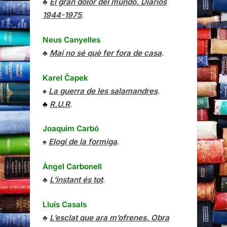
♣
El gran dolor del mundo. Diarios
1944-1975
.
Neus Canyelles
♣
Mai no sé què fer fora de casa
.
Karel Čapek
♠
La guerra de les salamandres
.
♣
R.U.R
.
Joaquim Carbó
♠
Elogi de la formiga
.
Àngel Carbonell
♣
L’instant és tot
.
Lluís Casals
♣
L’esclat que ara m’ofrenes. Obra