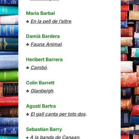
Maria Barbal
♣
En la pell de l’altre
.
Damià Bardera
♣
Fauna Animal
.
Heribert Barrera
♣
Cambó
.
Colin Barrett
♣
Glanbeigh
.
Agustí Bartra
♣
El gall canta per tots dos
.
Sebastian Barry
♠
A la banda de Canaan
.