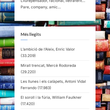
Lliurepensador, racional, lletraferit…
Pare, company, amic…
Més llegits
L’ambició de l’Aleix, Enric Valor
(33.209)
Mirall trencat, Mercè Rodoreda
(29.220)
Les llunes i els calàpets, Antoni Vidal
Ferrando
(17.983)
El soroll i la fúria, William Faulkner
(17.420)