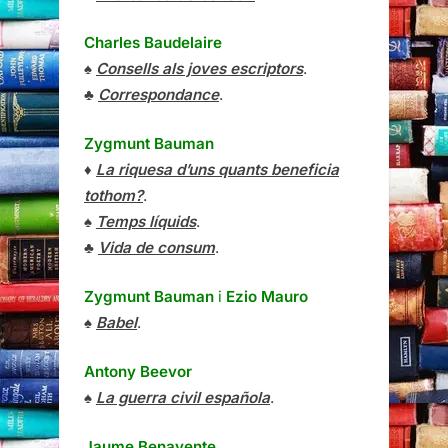
Charles Baudelaire
♠
Consells als joves escriptors
.
♣
Correspondance
.
Zygmunt Bauman
♦
La riquesa d’uns quants beneficia
tothom?
.
♠
Temps líquids
.
♣
Vida de consum
.
Zygmunt Bauman
i
Ezio Mauro
♠
Babel
.
Antony Beevor
♠
La guerra civil española
.
Jaume Benavente