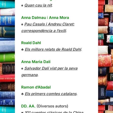
♠
Quan cau la nit
.
Anna Dalmau
i
Anna Mora
♠
Pau Casals i Andreu Claret:
correspondència a l’exili
.
Roald Dahl
♣
Els millors relats de Roald Dahl
.
Anna Maria Dalí
♠
Salvador Dalí vist per la seva
germana
.
Ramon d’Abadal
♣
Els primers comtes catalans
.
DD. AA.
(Diversos autors)
♥
101 cuentos clásicos de la China
.