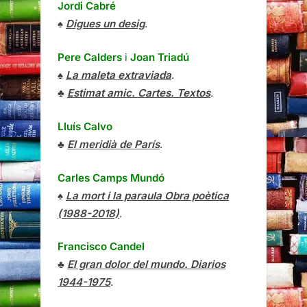
Jordi Cabré
♠
Digues un desig
.
Pere Calders
i
Joan Triadú
♠
La maleta extraviada
.
♣
Estimat amic. Cartes. Textos
.
Lluís Calvo
♣
El meridià de París
.
Carles Camps Mundó
♠
La mort i la paraula Obra poètica
(1988-2018)
.
Francisco Candel
♣
El gran dolor del mundo. Diarios
1944-1975
.