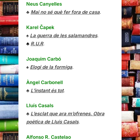
Neus Canyelles
♣
Mai no sé què fer fora de casa
.
Karel Čapek
♠
La guerra de les salamandres
.
♣
R.U.R
.
Joaquim Carbó
♠
Elogi de la formiga
.
Àngel Carbonell
♣
L’instant és tot
.
Lluís Casals
♣
L’esclat que ara m’ofrenes. Obra
poètica de Lluís Casals
.
Alfonso R. Castelao