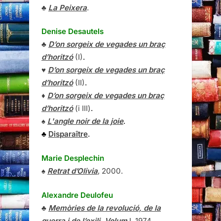
♣
La Peixera
.
Denise Desautels
♣
D’on sorgeix de vegades un braç
d’horitzó
(I)
.
♥
D’on sorgeix de vegades un braç
d’horitzó
(II)
.
♦
D’on sorgeix de vegades un braç
d’horitzó
(i III)
.
♠
L'angle noir de la joie
.
♣
Disparaître
.
Marie Desplechin
♠
Retrat d’Olivia
, 2000.
Alexandre Deulofeu
♣
Memòries de la revolució, de la
guerra i de l’exili, Volum
I
, 1974.