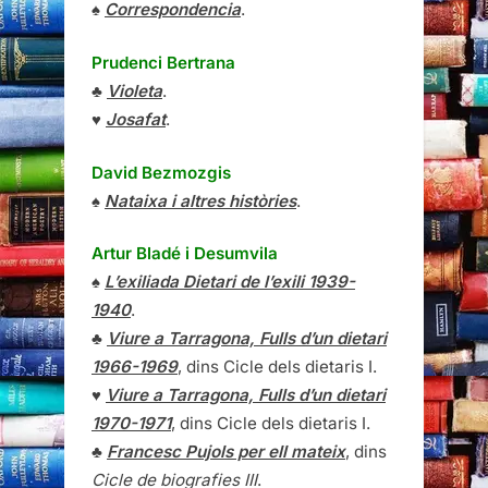
♠
Correspondencia
.
Prudenci Bertrana
♣
Violeta
.
♥
Josafat
.
David Bezmozgis
♠
Nataixa i altres històries
.
Artur Bladé i Desumvila
♠
L’exiliada Dietari de l’exili 1939-
1940
.
♣
Viure a Tarragona, Fulls d’un dietari
1966-1969
, dins Cicle dels dietaris I.
♥
Viure a Tarragona, Fulls d’un dietari
1970-1971
, dins Cicle dels dietaris I.
♣
Francesc Pujols per ell mateix
, dins
Cicle de biografies III
.