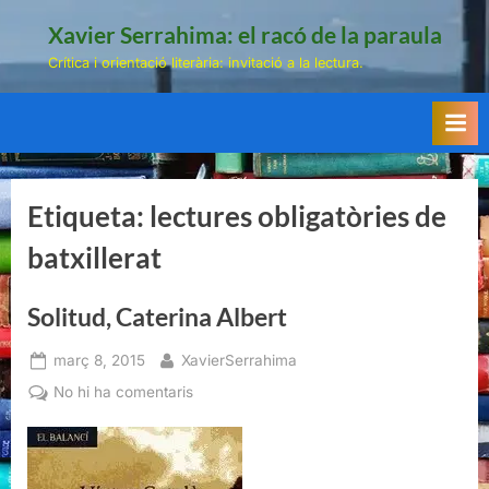
Skip
Xavier Serrahima: el racó de la paraula
to
Crítica i orientació literària: invitació a la lectura.
content
Etiqueta:
lectures obligatòries de
batxillerat
Solitud, Caterina Albert
Posted
By
març 8, 2015
XavierSerrahima
on
a
No hi ha comentaris
Solitud,
Caterina
Albert