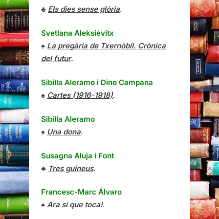
♣
Els dies sense glòria
.
Svetlana Aleksiévitx
♠
La pregària de Txernòbil. Crònica
del futur
.
Sibilla Aleramo
i
Dino Campana
♠
Cartes (1916-1918)
.
Sibilla Aleramo
♠
Una dona
.
Susagna Aluja i Font
♣
Tres guineus
.
Francesc-Marc Álvaro
♠
Ara sí que toca!
.