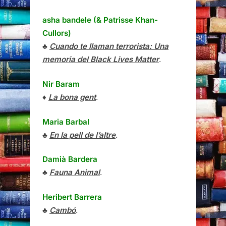
asha bandele (& Patrisse Khan-
Cullors)
♣
Cuando te llaman terrorista: Una
memoria del Black Lives Matter
.
Nir Baram
♦
La bona gent
.
Maria Barbal
♣
En la pell de l’altre
.
Damià Bardera
♣
Fauna Animal
.
Heribert Barrera
♣
Cambó
.