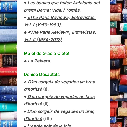
♥
Les baules que falten Antologia del
premi Bernat Vidal i Tomàs
.
♠
«The Paris Review», Entrevistas,
Vol. I (1953-1983)
.
♣
«The Paris Review»,
Entrevistas
,
Vol. II (1984-2012)
.
Maiol de Gràcia Clotet
♣
La Peixera
.
Denise Desautels
♣
D’on sorgeix de vegades un braç
d’horitzó
(I)
.
♥
D’on sorgeix de vegades un braç
d’horitzó
(II)
.
♦
D’on sorgeix de vegades un braç
d’horitzó
(i III)
.
♠
L'angle noir de la joie
.