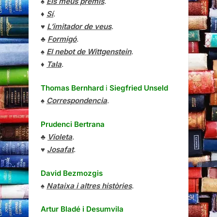
♠
Els meus premis
.
♦
Sí
.
♥
L’imitador de veus
.
♣
Formigó
.
♠
El nebot de Wittgenstein
.
♦
Tala
.
Thomas Bernhard
i
Siegfried Unseld
♠
Correspondencia
.
Prudenci Bertrana
♣
Violeta
.
♥
Josafat
.
David Bezmozgis
♠
Nataixa i altres històries
.
Artur Bladé i Desumvila