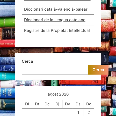
Diccionari català-valencià-balear
Diccionari de la llengua catalana
Registre de la Propietat Intel·lectual
Cerca
Cerca
agost 2026
Dl
Dt
Dc
Dj
Dv
Ds
Dg
1
2