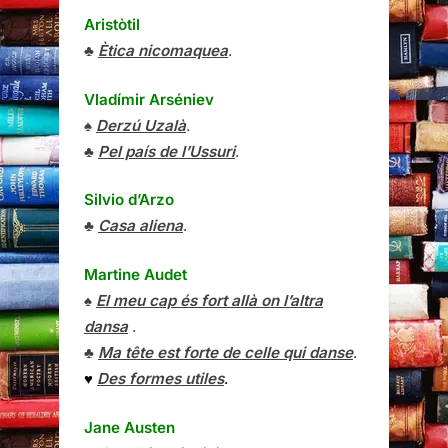
Aristòtil
♣
Ètica nicomaquea
.
Vladímir Arséniev
♠
Derzú Uzalà
.
♣
Pel país de l’Ussuri
.
Silvio d’Arzo
♣
Casa aliena
.
Martine Audet
♠
El meu cap és fort allà on l’altra
dansa
.
♣
Ma tête est forte de celle qui danse
.
♥
Des formes utiles
.
Jane Austen