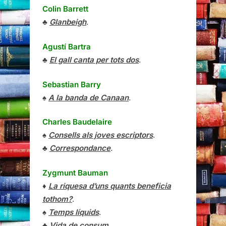
Colin Barrett
♣
Glanbeigh
.
Agustí Bartra
♣
El gall canta per tots dos
.
Sebastian Barry
♠
A la banda de Canaan
.
Charles Baudelaire
♠
Consells als joves escriptors
.
♣
Correspondance
.
Zygmunt Bauman
♦
La riquesa d’uns quants beneficia
tothom?
.
♠
Temps líquids
.
♣
Vida de consum
.