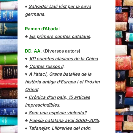
♠
Salvador Dalí vist per la seva
germana
.
Ramon d’Abadal
♣
Els primers comtes catalans
.
DD. AA.
(Diversos autors)
♥
101 cuentos clásicos de la China
.
♣
Contes russos II
.
♥
A l’atac!, Grans batalles de la
història antiga d’Europa i el Pròxim
Orient
.
♦
Crònica d’un país, 15 articles
imprescindibles
.
♠
Som una espècie violenta?
.
♣
Poesia catalana avui 2000-2015
.
♦
Tafanejar. Llibreries del món
.