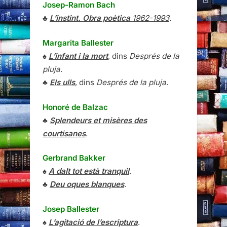
Josep-Ramon Bach
♣
L’instint. Obra poètica
1962-1993
.
Margarita Ballester
♠
L’infant i la mort
, dins
Després de la
pluja
.
♣
Els ulls
, dins
Després de la pluja
.
Honoré de Balzac
♣
Splendeurs et misères des
courtisanes
.
Gerbrand Bakker
♠
A dalt tot està tranquil
.
♣
Deu oques blanques
.
Josep Ballester
♠
L’agitació de l’escriptura
.