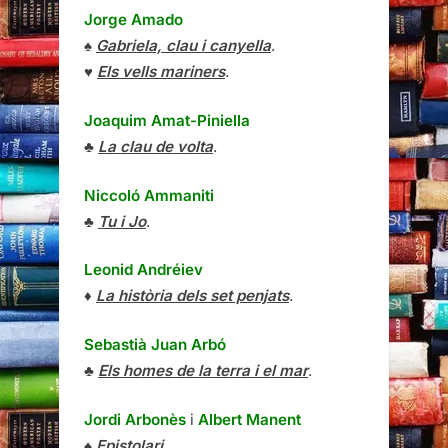
Jorge Amado
♠
Gabriela, clau i canyella
.
♥
Els vells mariners
.
Joaquim Amat-Piniella
♣
La clau de volta
.
Niccoló Ammaniti
♣
Tu i Jo
.
Leonid Andréiev
♦
La història dels set penjats
.
Sebastià Juan Arbó
♣
Els homes de la terra i el mar
.
Jordi Arbonès
i
Albert Manent
♠
Epistolari
.