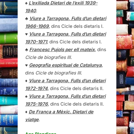
♠
L’exiliada Dietari de l’exili 1939-
1940
.
♣
Viure a Tarragona, Fulls d’un dietari
1966-1969
, dins Cicle dels dietaris I.
♥
Viure a Tarragona, Fulls d’un dietari
1970-1971
, dins Cicle dels dietaris I.
♣
Francesc Pujols per ell mateix
, dins
Cicle de biografies III
.
♥
Geografia espiritual de Catalunya
,
dins
Cicle de biografies III
.
♦
Viure a Tarragona, Fulls d’un dietari
1972-1974
, dins Cicle dels dietaris II.
♠
Viure a Tarragona, Fulls d’un dietari
1975-1976
, dins Cicle dels dietaris II.
♦
De França a Mèxic. Dietari de
viatge
.