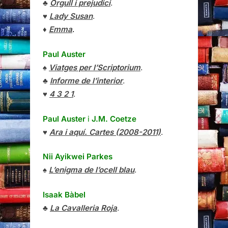
♣
Orgull i prejudici
.
♥
Lady Susan
.
♦
Emma
.
Paul Auster
♠
Viatges per l’Scriptorium
.
♣
Informe de l’interior
.
♥
4 3 2 1
.
Paul Auster
i
J.M. Coetze
♥
Ara i aquí. Cartes (2008-2011)
.
Nii Ayikwei Parkes
♠
L’enigma de l’ocell blau
.
Isaak Bàbel
♣
La Cavalleria Roja
.