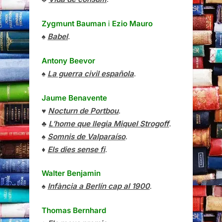
Zygmunt Bauman
i
Ezio Mauro
♠
Babel
.
Antony Beevor
♠
La guerra civil española
.
Jaume Benavente
♥
Nocturn de Portbou
.
♣
L’home que llegia Miquel Strogoff
.
♠
Somnis de Valparaíso
.
♦
Els dies sense fi
.
Walter Benjamin
♠
Infància a Berlín cap al 1900
.
Thomas Bernhard