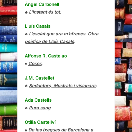
Àngel Carbonell
♣
L’instant és tot
.
Lluís Casals
♣
L’esclat que ara m’ofrenes. Obra
poètica de Lluís Casals
.
Alfonso R. Castelao
♠
Coses
.
J.M. Castellet
♣
Seductors, il·lustrats i visionaris
.
Ada Castells
♣
Pura sang
.
Otília Castellví
♠
De les txeques de Barcelona a