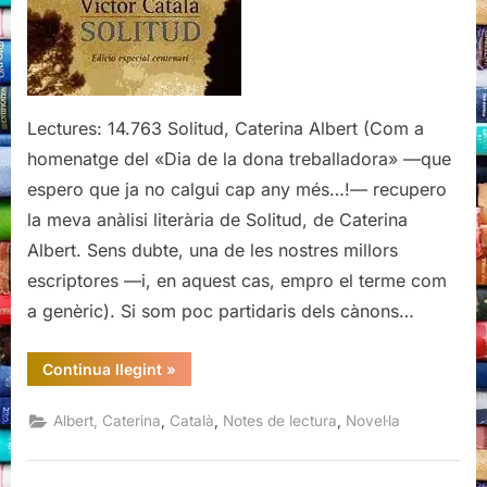
Lectures: 14.763 Solitud, Caterina Albert (Com a
homenatge del «Dia de la dona treballadora» —que
espero que ja no calgui cap any més…!— recupero
la meva anàlisi literària de Solitud, de Caterina
Albert. Sens dubte, una de les nostres millors
escriptores —i, en aquest cas, empro el terme com
a genèric). Si som poc partidaris dels cànons…
“Solitud,
Continua llegint
»
Caterina
Albert”
,
,
,
Albert, Caterina
Català
Notes de lectura
Novel·la