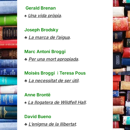
Gerald Brenan
♠
Una vida pròpia
.
Joseph Brodsky
♣
La marca de l’aigua
.
Marc Antoni Broggi
♣
Per una mort apropiada
.
Moisès Broggi
i
Teresa Pous
♣
La necessitat de ser útil
.
Anne Brontë
♠
La llogatera de Wildfell Hall
.
David Bueno
♣
L’enigma de la llibertat
.