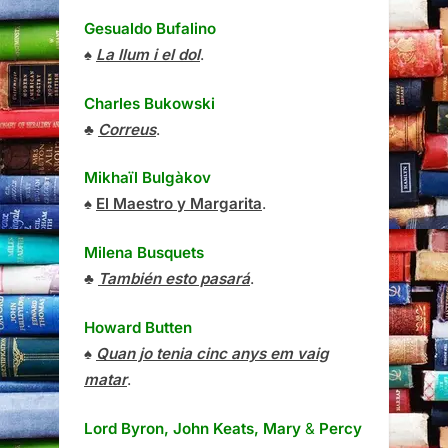
Gesualdo Bufalino
♠
La llum i el dol
.
Charles Bukowski
♣
Correus
.
Mikhaïl Bulgàkov
♠
El Maestro y Margarita
.
Milena Busquets
♣
También esto pasará
.
Howard Butten
♠
Quan jo tenia cinc anys em vaig
matar
.
Lord Byron, John Keats, Mary
&
Percy