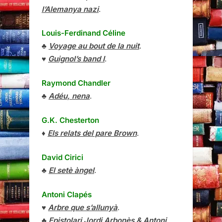
l’Alemanya nazi
.
Louis-Ferdinand Céline
♣
Voyage au bout de la nuit
.
♥
Guignol’s band I
.
Raymond Chandler
♣
Adéu, nena
.
G.K. Chesterton
♦
Els relats del pare Brown
.
David Cirici
♣
El setè àngel
.
Antoni Clapés
♥
Arbre que s’allunyà
.
♣
Epistolari Jordi Arbonès & Antoni