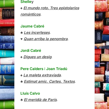
Shelle
y
♠
El mundo roto. Tres epistolarios
románticos
.
Jaume Cabré
♣
Les incerteses
.
♥
Quan arriba la penombra
.
Jordi Cabré
♠
Digues un desig
.
Pere Calders
i
Joan Triadú
♠
La maleta extraviada
.
♣
Estimat amic. Cartes. Textos
.
Lluís Calvo
♣
El meridià de París
.