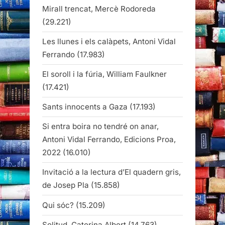
Mirall trencat, Mercè Rodoreda
(29.221)
Les llunes i els calàpets, Antoni Vidal
Ferrando
(17.983)
El soroll i la fúria, William Faulkner
(17.421)
Sants innocents a Gaza
(17.193)
Si entra boira no tendré on anar,
Antoni Vidal Ferrando, Edicions Proa,
2022
(16.010)
Invitació a la lectura d’El quadern gris,
de Josep Pla
(15.858)
Qui sóc?
(15.209)
Solitud, Caterina Albert
(14.763)