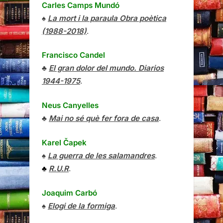
Carles Camps Mundó
♠
La mort i la paraula Obra poètica
(1988-2018)
.
Francisco Candel
♣
El gran dolor del mundo. Diarios
1944-1975
.
Neus Canyelles
♣
Mai no sé què fer fora de casa
.
Karel Čapek
♠
La guerra de les salamandres
.
♣
R.U.R
.
Joaquim Carbó
♠
Elogi de la formiga
.