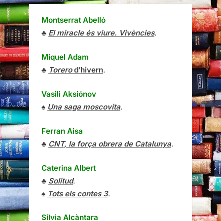
Montserrat Abelló
♣
El miracle és viure. Vivències
.
Miquel Adam
♣
Torero
d’hivern
.
Vasili Aksiónov
♠
Una saga moscovita
.
Ferran Aisa
♣
CNT, la força obrera de Catalunya
.
Caterina Albert
♣
Solitud
.
♠
Tots els contes 3
.
Sílvia Alcàntara