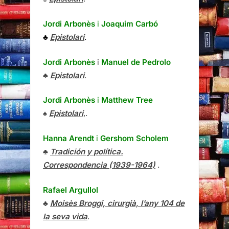
Jordi Arbonès
i
Joaquim Carbó
♣
Epistolari
.
Jordi Arbonès
i
Manuel de Pedrolo
♣
Epistolari
.
Jordi Arbonès
i
Matthew Tree
♠
Epistolari
,.
Hanna Arendt
i
Gershom Scholem
♣
Tradición y política.
Correspondencia (1939-1964)
.
Rafael Argullol
♣
Moisès Broggi, cirurgià, l’any 104 de
la seva vida
.