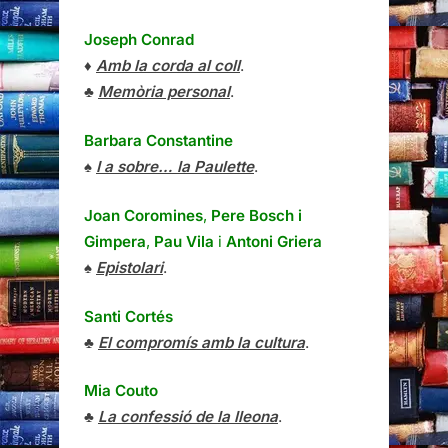
Joseph Conrad
♦
Amb la corda al coll
.
♣
Memòria personal
.
Barbara Constantine
♠
I a sobre… la Paulette
.
Joan Coromines
,
Pere Bosch i
Gimpera
,
Pau Vila
i
Antoni Griera
♠
Epistolari
.
Santi Cortés
♣
El compromís amb la cultura
.
Mia Couto
♣
La confessió de la lleona
.