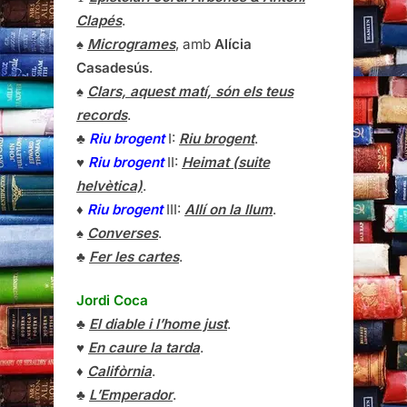
Clapés
.
♠
Microgrames
, amb
Alícia
Casadesús
.
♠
Clars, aquest matí, són els teus
records
.
♣
Riu brogent
I:
Riu brogent
.
♥
Riu brogent
II:
Heimat (suite
helvètica)
.
♦
Riu brogent
III:
Allí on la llum
.
♠
Converses
.
♣
Fer les cartes
.
Jordi Coca
♣
El diable i l’home just
.
♥
En caure la tarda
.
♦
Califòrnia
.
♣
L’Emperador
.