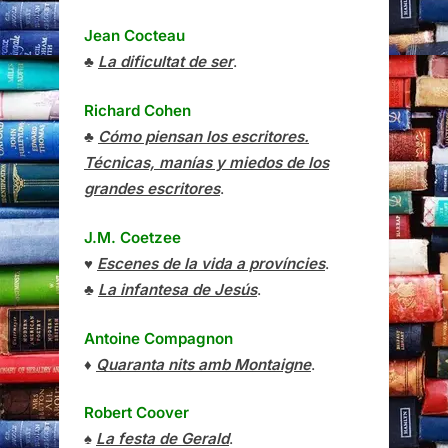
Jean Cocteau
♣
La dificultat de ser
.
Richard Cohen
♣
Cómo piensan los escritores.
Técnicas, manías y miedos de los
grandes escritores
.
J.M. Coetzee
♥
Escenes de la vida a províncies
.
♣
La infantesa de Jesús
.
Antoine Compagnon
♦
Quaranta nits amb Montaigne
.
Robert Coover
♠
La festa de Gerald
.