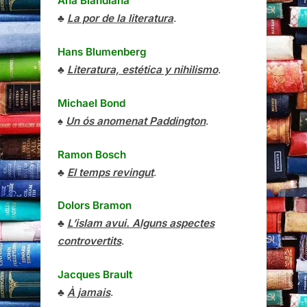
Ana Blandiana
♣
La por de la literatura
.
Hans Blumenberg
♣
Literatura, estética y nihilismo
.
Michael Bond
♠
Un ós anomenat Paddington
.
Ramon Bosch
♣
El temps revingut
.
Dolors Bramon
♣
L’islam avui. Alguns aspectes
controvertits
.
Jacques Brault
♣
À jamais
.