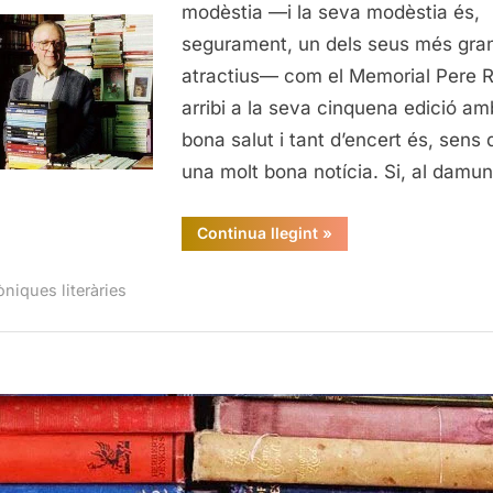
Pere
modèstia —i la seva modèstia és,
Rodeja
segurament, un dels seus més gra
atractius— com el Memorial Pere 
arribi a la seva cinquena edició am
bona salut i tant d’encert és, sens 
una molt bona notícia. Si, al damun
“Vè
Continua llegint
»
Premi
Memorial
Pere
òniques literàries
Rodeja”