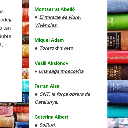
Montserrat Abelló
ns
♣
El miracle és viure.
Rodeja
Vivències
.
b tan
dubte,
Miquel Adam
t, el…
♣
Torero
d’hivern
.
Vasili Aksiónov
♠
Una saga moscovita
.
Ferran Aisa
♣
CNT, la força obrera de
Catalunya
.
Caterina Albert
♣
Solitud
.