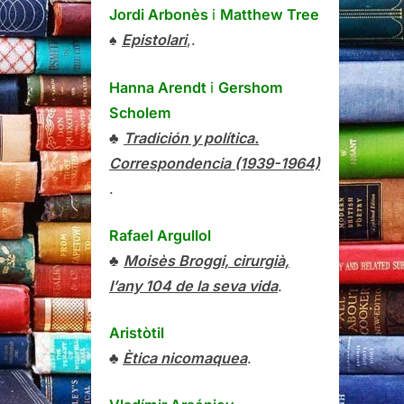
Jordi Arbonès
i
Matthew Tree
♠
Epistolari
,.
Hanna Arendt
i
Gershom
Scholem
♣
Tradición y política.
Correspondencia (1939-1964)
.
Rafael Argullol
♣
Moisès Broggi, cirurgià,
l’any 104 de la seva vida
.
Aristòtil
♣
Ètica nicomaquea
.