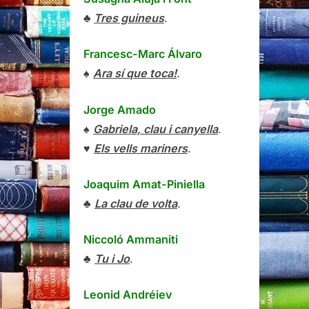
♣
Tres guineus
.
Francesc-Marc Álvaro
♠
Ara sí que toca!
.
Jorge Amado
♠
Gabriela, clau i canyella
.
♥
Els vells mariners
.
Joaquim Amat-Piniella
♣
La clau de volta
.
Niccoló Ammaniti
♣
Tu i Jo
.
Leonid Andréiev