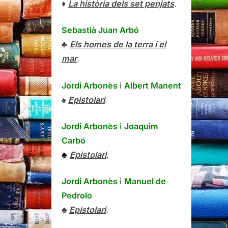
♦
La història dels set penjats
.
Sebastià Juan Arbó
♣
Els homes de la terra i el
mar
.
Jordi Arbonès
i
Albert Manent
♠
Epistolari
.
Jordi Arbonès
i
Joaquim
Carbó
♣
Epistolari
.
Jordi Arbonès
i
Manuel de
Pedrolo
♣
Epistolari
.