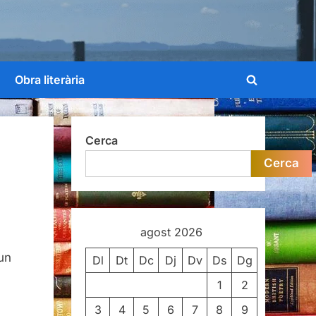
Obra literària
Toggle
search
form
Cerca
Cerca
agost 2026
un
Dl
Dt
Dc
Dj
Dv
Ds
Dg
l
1
2
3
4
5
6
7
8
9