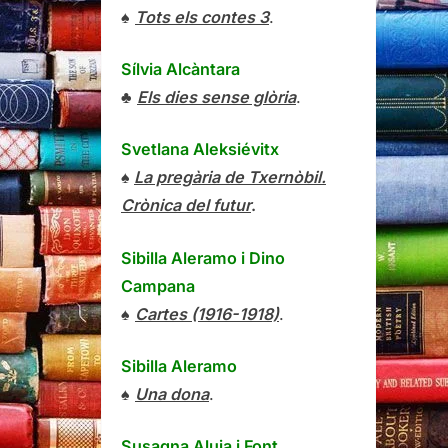
♠
Tots els contes 3
.
Sílvia Alcàntara
♣
Els dies sense glòria
.
Svetlana Aleksiévitx
♠
La pregària de Txernòbil.
Crònica del futur
.
Sibilla Aleramo
i
Dino
Campana
♠
Cartes (1916-1918)
.
Sibilla Aleramo
♠
Una dona
.
Susagna Aluja i Font