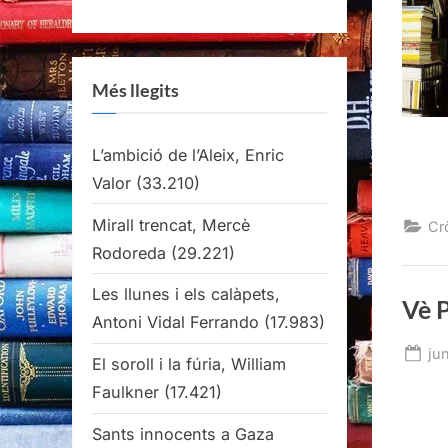
Més llegits
L’ambició de l’Aleix, Enric
Valor
(33.210)
Mirall trencat, Mercè
Cr
Rodoreda
(29.221)
Les llunes i els calàpets,
Vè 
Antoni Vidal Ferrando
(17.983)
Po
ju
El soroll i la fúria, William
on
Faulkner
(17.421)
Sants innocents a Gaza