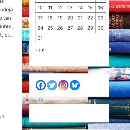
ns
10
11
12
13
14
15
16
Rodeja
17
18
19
20
21
22
23
b tan
dubte,
24
25
26
27
28
29
30
t, el…
31
« jul.
un
l