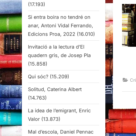
(17.193)
Si entra boira no tendré on
anar, Antoni Vidal Ferrando,
Edicions Proa, 2022
(16.010)
Invitació a la lectura d’El
quadern gris, de Josep Pla
(15.858)
Qui sóc?
(15.209)
Cr
Solitud, Caterina Albert
(14.763)
La idea de l’emigrant, Enric
Valor
(13.873)
Mal d’escola, Daniel Pennac