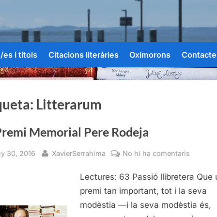
es i títols
Citacions literàries
Oxímorons
Contacte
queta:
Litterarum
Premi Memorial Pere Rodeja
sted
By
a
ny 30, 2016
XavierSerrahima
No hi ha comentaris
Vè
Lectures: 63 Passió llibretera Que 
Premi
Memoria
premi tan important, tot i la seva
Pere
modèstia —i la seva modèstia és,
Rodeja