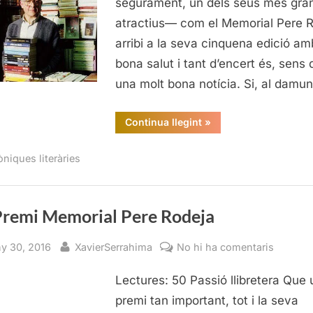
segurament, un dels seus més gra
atractius— com el Memorial Pere 
arribi a la seva cinquena edició am
bona salut i tant d’encert és, sens 
una molt bona notícia. Si, al damun
“Vè
Continua llegint
»
Premi
Memorial
Pere
òniques literàries
Rodeja”
Premi Memorial Pere Rodeja
sted
By
a
ny 30, 2016
XavierSerrahima
No hi ha comentaris
Vè
Lectures: 50 Passió llibretera Que 
Premi
Memoria
premi tan important, tot i la seva