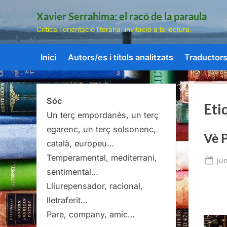
Skip
Xavier Serrahima: el racó de la paraula
to
Crítica i orientació literària: invitació a la lectura.
content
Inici
Autors/es i títols analitzats
Traductors/
Sóc
Eti
Un terç empordanès, un terç
egarenc, un terç solsonenc,
Vè 
català, europeu…
Temperamental, mediterrani,
Po
ju
sentimental…
on
Lliurepensador, racional,
lletraferit…
Pare, company, amic…