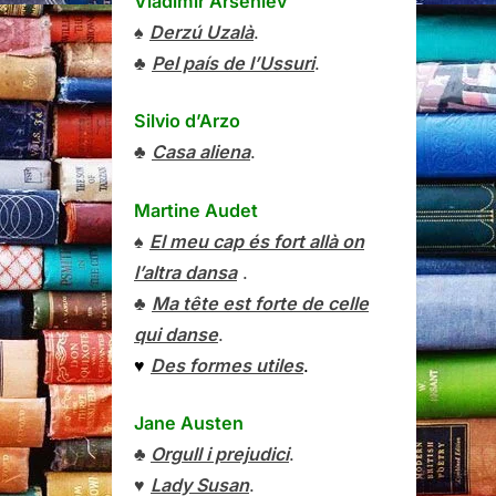
Vladímir Arséniev
♠
Derzú Uzalà
.
♣
Pel país de l’Ussuri
.
Silvio d’Arzo
♣
Casa aliena
.
Martine Audet
♠
El meu cap és fort allà on
l’altra dansa
.
♣
Ma tête est forte de celle
qui danse
.
♥
Des formes utiles
.
Jane Austen
♣
Orgull i prejudici
.
♥
Lady Susan
.