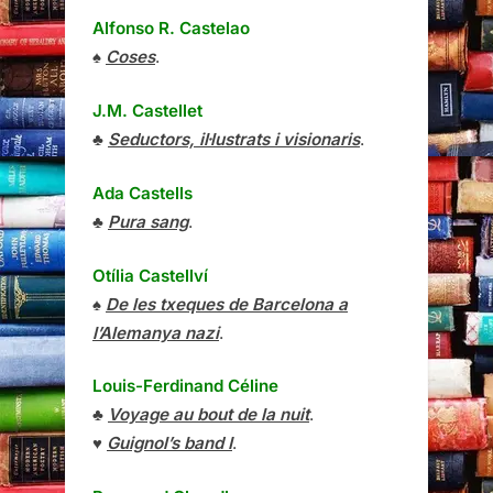
Alfonso R. Castelao
♠
Coses
.
J.M. Castellet
♣
Seductors, il·lustrats i visionaris
.
Ada Castells
♣
Pura sang
.
Otília Castellví
♠
De les txeques de Barcelona a
l’Alemanya nazi
.
Louis-Ferdinand Céline
♣
Voyage au bout de la nuit
.
♥
Guignol’s band I
.