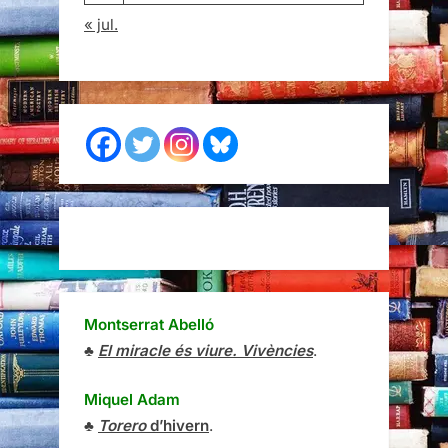
« jul.
Montserrat Abelló
♣
El miracle és viure. Vivències
.
Miquel Adam
♣
Torero
d’hivern
.