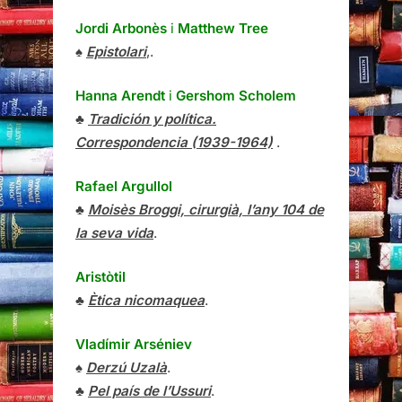
Jordi Arbonès
i
Matthew Tree
♠
Epistolari
,.
Hanna Arendt
i
Gershom Scholem
♣
Tradición y política.
Correspondencia (1939-1964)
.
Rafael Argullol
♣
Moisès Broggi, cirurgià, l’any 104 de
la seva vida
.
Aristòtil
♣
Ètica nicomaquea
.
Vladímir Arséniev
♠
Derzú Uzalà
.
♣
Pel país de l’Ussuri
.