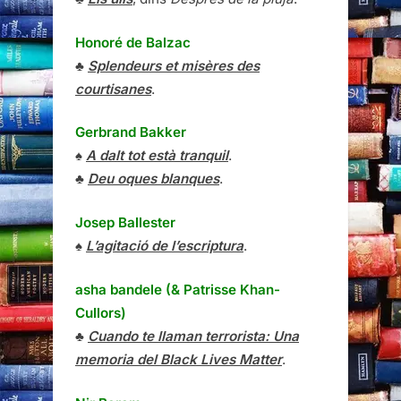
Honoré de Balzac
♣
Splendeurs et misères des
courtisanes
.
Gerbrand Bakker
♠
A dalt tot està tranquil
.
♣
Deu oques blanques
.
Josep Ballester
♠
L’agitació de l’escriptura
.
asha bandele (& Patrisse Khan-
Cullors)
♣
Cuando te llaman terrorista: Una
memoria del Black Lives Matter
.