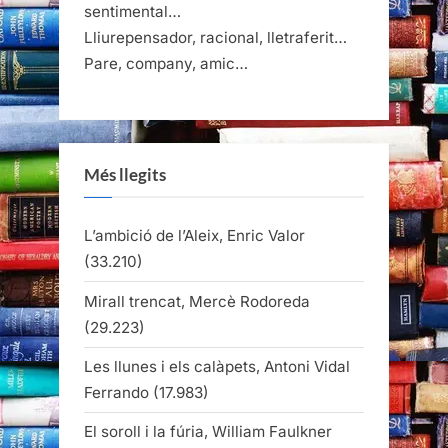
sentimental…
Lliurepensador, racional, lletraferit…
Pare, company, amic…
Més llegits
L’ambició de l’Aleix, Enric Valor
(33.210)
Mirall trencat, Mercè Rodoreda
(29.223)
Les llunes i els calàpets, Antoni Vidal
Ferrando
(17.983)
El soroll i la fúria, William Faulkner