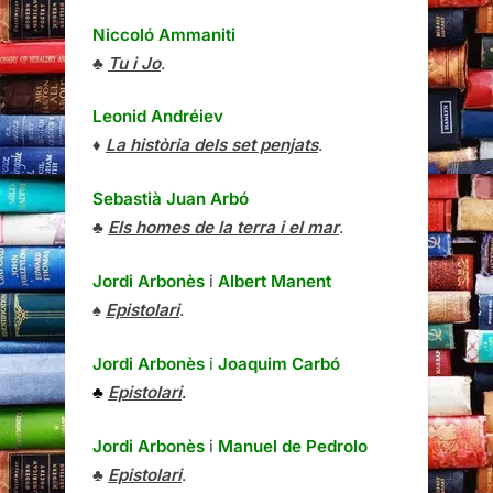
Niccoló Ammaniti
♣
Tu i Jo
.
Leonid Andréiev
♦
La història dels set penjats
.
Sebastià Juan Arbó
♣
Els homes de la terra i el mar
.
Jordi Arbonès
i
Albert Manent
♠
Epistolari
.
Jordi Arbonès
i
Joaquim Carbó
♣
Epistolari
.
Jordi Arbonès
i
Manuel de Pedrolo
♣
Epistolari
.