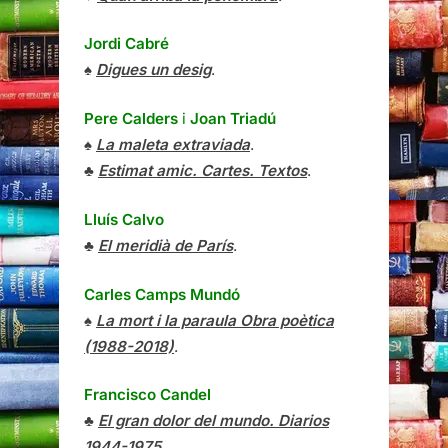
Jordi Cabré
♠
Digues un desig
.
Pere Calders
i
Joan Triadú
♠
La maleta extraviada
.
♣
Estimat amic. Cartes. Textos
.
Lluís Calvo
♣
El meridià de París
.
Carles Camps Mundó
♠
La mort i la paraula Obra poètica
(1988-2018)
.
Francisco Candel
♣
El gran dolor del mundo. Diarios
1944-1975
.