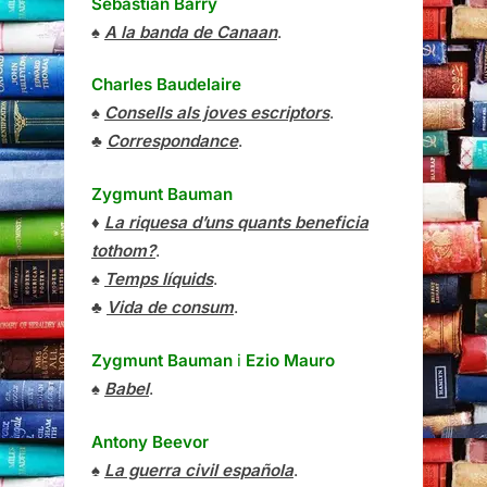
Sebastian Barry
♠
A la banda de Canaan
.
Charles Baudelaire
♠
Consells als joves escriptors
.
♣
Correspondance
.
Zygmunt Bauman
♦
La riquesa d’uns quants beneficia
tothom?
.
♠
Temps líquids
.
♣
Vida de consum
.
Zygmunt Bauman
i
Ezio Mauro
♠
Babel
.
Antony Beevor
♠
La guerra civil española
.