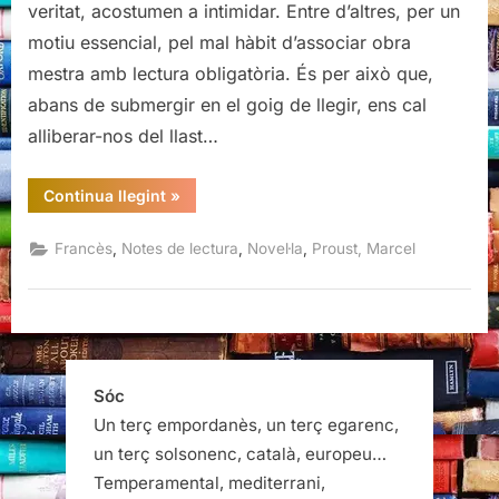
veritat, acostumen a intimidar. Entre d’altres, per un
noies
motiu essencial, pel mal hàbit d’associar obra
en
mestra amb lectura obligatòria. És per això que,
flor
I,
abans de submergir en el goig de llegir, ens cal
Marcel
alliberar-nos del llast…
Proust
“A
Continua llegint
»
l’ombra
de
les
,
,
,
Francès
Notes de lectura
Novel·la
Proust, Marcel
noies
en
flor
I,
Marcel
Proust”
Sóc
Un terç empordanès, un terç egarenc,
un terç solsonenc, català, europeu…
Temperamental, mediterrani,