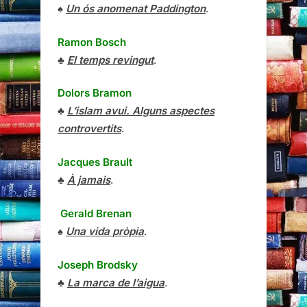
♠
Un ós anomenat Paddington
.
Ramon Bosch
♣
El temps revingut
.
Dolors Bramon
♣
L’islam avui. Alguns aspectes
controvertits
.
Jacques Brault
♣
À jamais
.
Gerald Brenan
♠
Una vida pròpia
.
Joseph Brodsky
♣
La marca de l’aigua
.