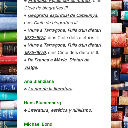
♣
Francesc Pujols per ell mateix
, dins
Cicle de biografies III
.
♥
Geografia espiritual de Catalunya
,
dins
Cicle de biografies III
.
♦
Viure a Tarragona, Fulls d’un dietari
1972-1974
, dins Cicle dels dietaris II.
♠
Viure a Tarragona, Fulls d’un dietari
1975-1976
, dins Cicle dels dietaris II.
♦
De França a Mèxic. Dietari de
viatge
.
Ana Blandiana
♣
La por de la literatura
.
Hans Blumenberg
♣
Literatura, estética y nihilismo
.
Michael Bond