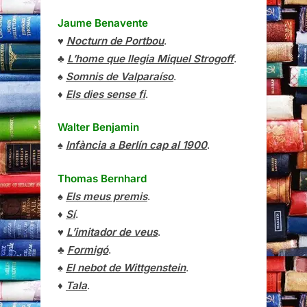
Jaume Benavente
♥
Nocturn de Portbou
.
♣
L’home que llegia Miquel Strogoff
.
♠
Somnis de Valparaíso
.
♦
Els dies sense fi
.
Walter Benjamin
♠
Infància a Berlín cap al 1900
.
Thomas Bernhard
♠
Els meus premis
.
♦
Sí
.
♥
L’imitador de veus
.
♣
Formigó
.
♠
El nebot de Wittgenstein
.
♦
Tala
.