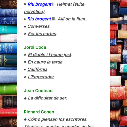
♥
Riu brogent
II:
Heimat (suite
helvètica)
.
♦
Riu brogent
III:
Allí on la llum
.
♠
Converses
.
♣
Fer les cartes
.
Jordi Coca
♣
El diable i l’home just
.
♥
En caure la tarda
.
♦
Califòrnia
.
♣
L’Emperador
.
Jean Cocteau
♣
La dificultat de ser
.
Richard Cohen
♣
Cómo piensan los escritores.
Técnicas, manías y miedos de los