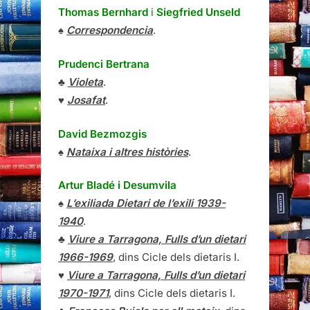
Thomas Bernhard
i
Siegfried Unseld
♠
Correspondencia
.
Prudenci Bertrana
♣
Violeta
.
♥
Josafat
.
David Bezmozgis
♠
Nataixa i altres històries
.
Artur Bladé i Desumvila
♠
L’exiliada Dietari de l’exili 1939-
1940
.
♣
Viure a Tarragona, Fulls d’un dietari
1966-1969
, dins Cicle dels dietaris I.
♥
Viure a Tarragona, Fulls d’un dietari
1970-1971
, dins Cicle dels dietaris I.