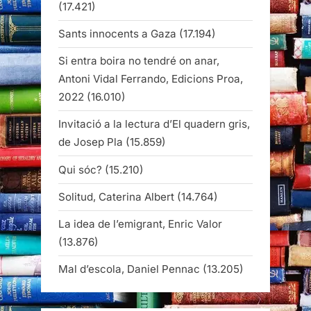
(17.421)
Sants innocents a Gaza
(17.194)
Si entra boira no tendré on anar,
Antoni Vidal Ferrando, Edicions Proa,
2022
(16.010)
Invitació a la lectura d’El quadern gris,
de Josep Pla
(15.859)
Qui sóc?
(15.210)
Solitud, Caterina Albert
(14.764)
La idea de l’emigrant, Enric Valor
(13.876)
Mal d’escola, Daniel Pennac
(13.205)