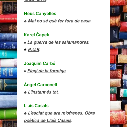
Neus Canyelles
♣
Mai no sé què fer fora de casa
.
Karel Čapek
♠
La guerra de les salamandres
.
♣
R.U.R
.
Joaquim Carbó
♠
Elogi de la formiga
.
Àngel Carbonell
♣
L’instant és tot
.
Lluís Casals
♣
L’esclat que ara m’ofrenes. Obra
poètica de Lluís Casals
.