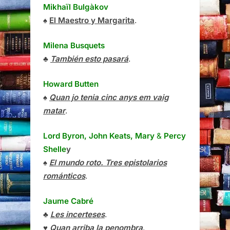
Mikhaïl Bulgàkov
♠
El Maestro y Margarita
.
Milena Busquets
♣
También esto pasará
.
Howard Butten
♠
Quan jo tenia cinc anys em vaig
matar
.
Lord Byron, John Keats, Mary
&
Percy
Shelle
y
♠
El mundo roto. Tres epistolarios
románticos
.
Jaume Cabré
♣
Les incerteses
.
♥
Quan arriba la penombra
.