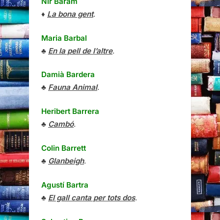
Nir Baram
♦
La bona gent
.
Maria Barbal
♣
En la pell de l’altre
.
Damià Bardera
♣
Fauna Animal
.
Heribert Barrera
♣
Cambó
.
Colin Barrett
♣
Glanbeigh
.
Agustí Bartra
♣
El gall canta per tots dos
.