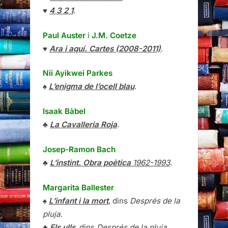
♥
4 3 2 1
.
Paul Auster
i
J.M. Coetze
♥
Ara i aquí. Cartes (2008-2011)
.
Nii Ayikwei Parkes
♠
L’enigma de l’ocell blau
.
Isaak Bàbel
♣
La Cavalleria Roja
.
Josep-Ramon Bach
♣
L’instint. Obra poètica
1962-1993
.
Margarita Ballester
♠
L’infant i la mort
, dins
Després de la
pluja
.
♣
Els ulls
, dins
Després de la pluja
.