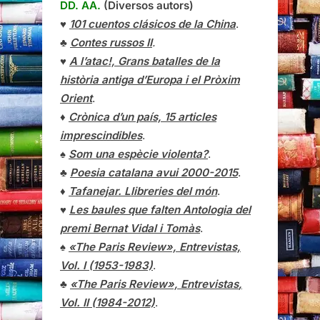
DD. AA.
(Diversos autors)
♥
101 cuentos clásicos de la China
.
♣
Contes russos II
.
♥
A l’atac!, Grans batalles de la
història antiga d’Europa i el Pròxim
Orient
.
♦
Crònica d’un país, 15 articles
imprescindibles
.
♠
Som una espècie violenta?
.
♣
Poesia catalana avui 2000-2015
.
♦
Tafanejar. Llibreries del món
.
♥
Les baules que falten Antologia del
premi Bernat Vidal i Tomàs
.
♠
«The Paris Review», Entrevistas,
Vol. I (1953-1983)
.
♣
«The Paris Review»,
Entrevistas
,
Vol. II (1984-2012)
.