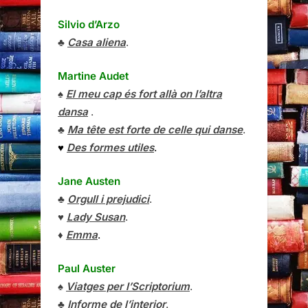
Silvio d’Arzo
♣
Casa aliena
.
Martine Audet
♠
El meu cap és fort allà on l’altra
dansa
.
♣
Ma tête est forte de celle qui danse
.
♥
Des formes utiles
.
Jane Austen
♣
Orgull i prejudici
.
♥
Lady Susan
.
♦
Emma
.
Paul Auster
♠
Viatges per l’Scriptorium
.
♣
Informe de l’interior
.