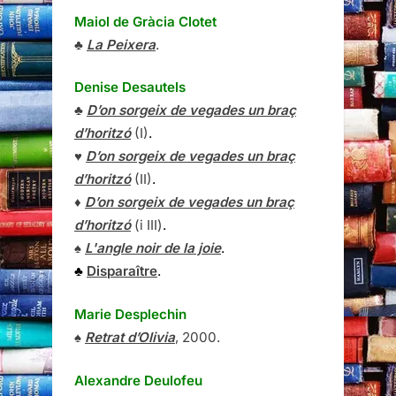
Maiol de Gràcia Clotet
♣
La Peixera
.
Denise Desautels
♣
D’on sorgeix de vegades un braç
d’horitzó
(I)
.
♥
D’on sorgeix de vegades un braç
d’horitzó
(II)
.
♦
D’on sorgeix de vegades un braç
d’horitzó
(i III)
.
♠
L'angle noir de la joie
.
♣
Disparaître
.
Marie Desplechin
♠
Retrat d’Olivia
, 2000.
Alexandre Deulofeu