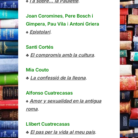
♠
I a sobre… la Paulette
.
Joan Coromines
,
Pere Bosch i
Gimpera
,
Pau Vila
i
Antoni Griera
♠
Epistolari
.
Santi Cortés
♣
El compromís amb la cultura
.
Mia Couto
♣
La confessió de la lleona
.
Alfonso Cuatrecasas
♠
Amor y sexualidad en la antigua
roma
.
Llibert Cuatrecasas
♣
El pas per la vida al meu país
.