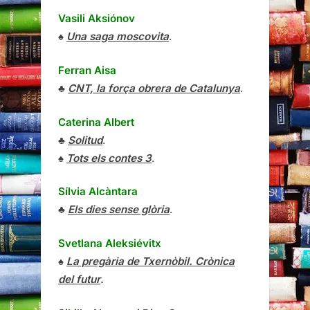
Vasili Aksiónov
♠
Una saga moscovita
.
Ferran Aisa
♣
CNT, la força obrera de Catalunya
.
Caterina Albert
♣
Solitud
.
♠
Tots els contes 3
.
Sílvia Alcàntara
♣
Els dies sense glòria
.
Svetlana Aleksiévitx
♠
La pregària de Txernòbil. Crònica
del futur
.