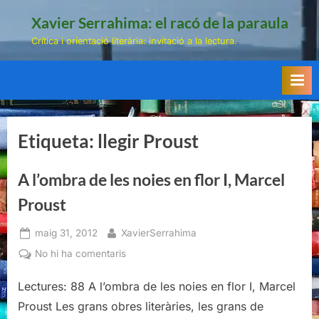
Skip
Xavier Serrahima: el racó de la paraula
to
Crítica i orientació literària: invitació a la lectura.
content
Etiqueta:
llegir Proust
A l’ombra de les noies en flor I, Marcel
Proust
Posted
By
maig 31, 2012
XavierSerrahima
on
a
No hi ha comentaris
A
Lectures: 88 A l’ombra de les noies en flor I, Marcel
l’ombra
de
Proust Les grans obres literàries, les grans de
les