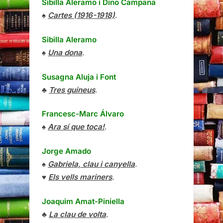
Sibilla Aleramo
i
Dino Campana
♠
Cartes (1916-1918)
.
Sibilla Aleramo
♠
Una dona
.
Susagna Aluja i Font
♣
Tres guineus
.
Francesc-Marc Álvaro
♠
Ara sí que toca!
.
Jorge Amado
♠
Gabriela, clau i canyella
.
♥
Els vells mariners
.
Joaquim Amat-Piniella
♣
La clau de volta
.