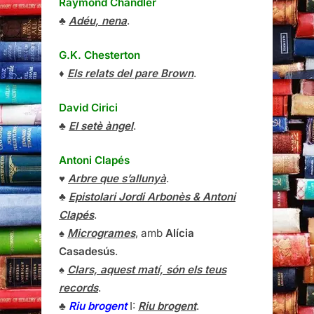
Raymond Chandler
♣
Adéu, nena
.
G.K. Chesterton
♦
Els relats del pare Brown
.
David Cirici
♣
El setè àngel
.
Antoni Clapés
♥
Arbre que s’allunyà
.
♣
Epistolari Jordi Arbonès & Antoni
Clapés
.
♠
Microgrames
, amb
Alícia
Casadesús
.
♠
Clars, aquest matí, són els teus
records
.
♣
Riu brogent
I:
Riu brogent
.