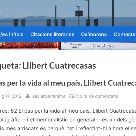
es i títols
Citacions literàries
Oxímorons
Contacte
queta:
Llibert Cuatrecasas
as per la vida al meu país, Llibert Cuatre
sted
By
a
ig 17, 2012
XavierSerrahima
No hi ha comentaris
El
res: 82 El pas per la vida al meu país, Llibert Cuatrecas
pas
per
obiogràfic —i el memorialístic en general— és un dels gè
la
ris més arriscats és perquè, tot i reflectint-hi alhora el s
vida