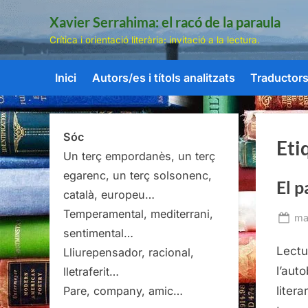
Skip
Xavier Serrahima: el racó de la paraula
to
Crítica i orientació literària: invitació a la lectura.
content
Inici
Autors/es i títols analitzats
Traductors/
Sóc
Eti
Un terç empordanès, un terç
egarenc, un terç solsonenc,
El p
català, europeu…
Temperamental, mediterrani,
Po
ma
sentimental…
on
Lectu
Lliurepensador, racional,
l’aut
lletraferit…
litera
Pare, company, amic…