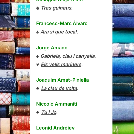
♣
Tres guineus
.
Francesc-Marc Álvaro
♠
Ara sí que toca!
.
Jorge Amado
♠
Gabriela, clau i canyella
.
♥
Els vells mariners
.
Joaquim Amat-Piniella
♣
La clau de volta
.
Niccoló Ammaniti
♣
Tu i Jo
.
Leonid Andréiev