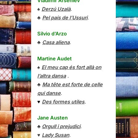
Vladímir Arséniev
♠
Derzú Uzalà
.
♣
Pel país de l’Ussuri
.
Silvio d’Arzo
♣
Casa aliena
.
Martine Audet
♠
El meu cap és fort allà on
l’altra dansa
.
♣
Ma tête est forte de celle
qui danse
.
♥
Des formes utiles
.
Jane Austen
♣
Orgull i prejudici
.
♥
Lady Susan
.