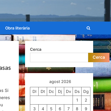
Obra literària
Toggle
search
form
Cerca
Cerca
casas
agost 2026
as Si
Dl
Dt
Dc
Dj
Dv
Ds
Dg
neres
1
2
eu
3
4
5
6
7
8
9