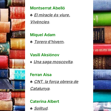
Montserrat Abelló
♣
El miracle és viure.
Vivències
.
Miquel Adam
♣
Torero
d’hivern
.
Vasili Aksiónov
♠
Una saga moscovita
.
Ferran Aisa
♣
CNT, la força obrera de
Catalunya
.
Caterina Albert
♣
Solitud
.