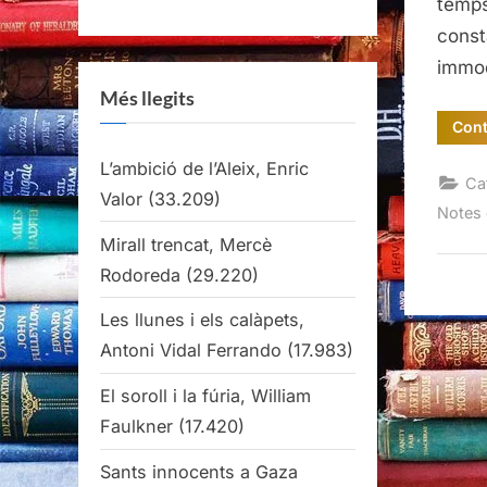
temps
const
immod
Més llegits
Cont
L’ambició de l’Aleix, Enric
Ca
Valor
(33.209)
Notes 
Mirall trencat, Mercè
Rodoreda
(29.220)
Les llunes i els calàpets,
Antoni Vidal Ferrando
(17.983)
El soroll i la fúria, William
Faulkner
(17.420)
Sants innocents a Gaza