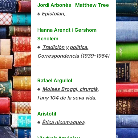
Jordi Arbonès
i
Matthew Tree
♠
Epistolari
,.
Hanna Arendt
i
Gershom
Scholem
♣
Tradición y política.
Correspondencia (1939-1964)
.
Rafael Argullol
♣
Moisès Broggi, cirurgià,
l’any 104 de la seva vida
.
Aristòtil
♣
Ètica nicomaquea
.