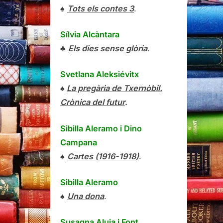
♠
Tots els contes 3
.
Sílvia Alcàntara
♣
Els dies sense glòria
.
Svetlana Aleksiévitx
♠
La pregària de Txernòbil.
Crònica del futur
.
Sibilla Aleramo
i
Dino
Campana
♠
Cartes (1916-1918)
.
Sibilla Aleramo
♠
Una dona
.
Susagna Aluja i Font