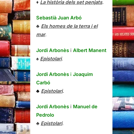
♦
La història dels set penjats
.
Sebastià Juan Arbó
♣
Els homes de la terra i el
mar
.
Jordi Arbonès
i
Albert Manent
♠
Epistolari
.
Jordi Arbonès
i
Joaquim
Carbó
♣
Epistolari
.
Jordi Arbonès
i
Manuel de
Pedrolo
♣
Epistolari
.