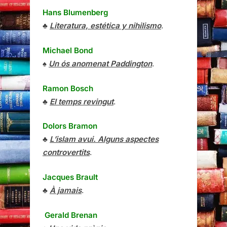
Hans Blumenberg
♣
Literatura, estética y nihilismo
.
Michael Bond
♠
Un ós anomenat Paddington
.
Ramon Bosch
♣
El temps revingut
.
Dolors Bramon
♣
L’islam avui. Alguns aspectes
controvertits
.
Jacques Brault
♣
À jamais
.
Gerald Brenan