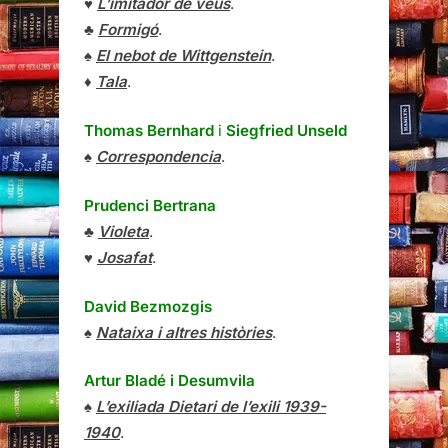
♥
L’imitador de veus
.
♣
Formigó
.
♠
El nebot de Wittgenstein
.
♦
Tala
.
Thomas Bernhard
i
Siegfried Unseld
♠
Correspondencia
.
Prudenci Bertrana
♣
Violeta
.
♥
Josafat
.
David Bezmozgis
♠
Nataixa i altres històries
.
Artur Bladé i Desumvila
♠
L’exiliada Dietari de l’exili 1939-
1940
.