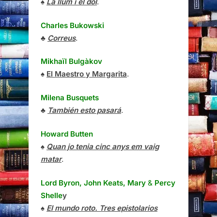
♠
La llum i el dol
.
Charles Bukowski
♣
Correus
.
Mikhaïl Bulgàkov
♠
El Maestro y Margarita
.
Milena Busquets
♣
También esto pasará
.
Howard Butten
♠
Quan jo tenia cinc anys em vaig
matar
.
Lord Byron, John Keats, Mary
&
Percy
Shelle
y
♠
El mundo roto. Tres epistolarios