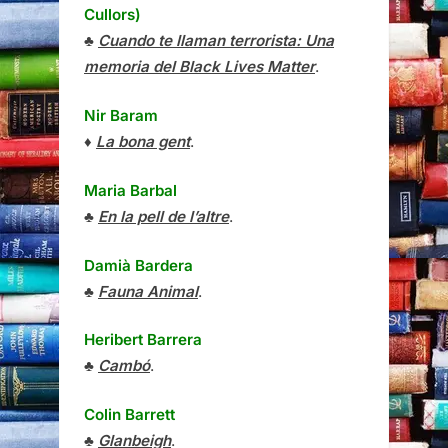
Cullors)
♣
Cuando te llaman terrorista: Una
memoria del Black Lives Matter
.
Nir Baram
♦
La bona gent
.
Maria Barbal
♣
En la pell de l’altre
.
Damià Bardera
♣
Fauna Animal
.
Heribert Barrera
♣
Cambó
.
Colin Barrett
♣
Glanbeigh
.