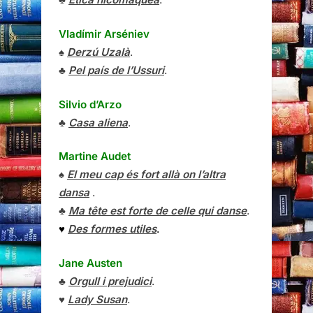
Vladímir Arséniev
♠
Derzú Uzalà
.
♣
Pel país de l’Ussuri
.
Silvio d’Arzo
♣
Casa aliena
.
Martine Audet
♠
El meu cap és fort allà on l’altra
dansa
.
♣
Ma tête est forte de celle qui danse
.
♥
Des formes utiles
.
Jane Austen
♣
Orgull i prejudici
.
♥
Lady Susan
.