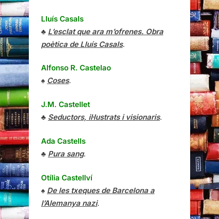
Lluís Casals
♣
L’esclat que ara m’ofrenes. Obra
poètica de Lluís Casals
.
Alfonso R. Castelao
♠
Coses
.
J.M. Castellet
♣
Seductors, il·lustrats i visionaris
.
Ada Castells
♣
Pura sang
.
Otília Castellví
♠
De les txeques de Barcelona a
l’Alemanya nazi
.