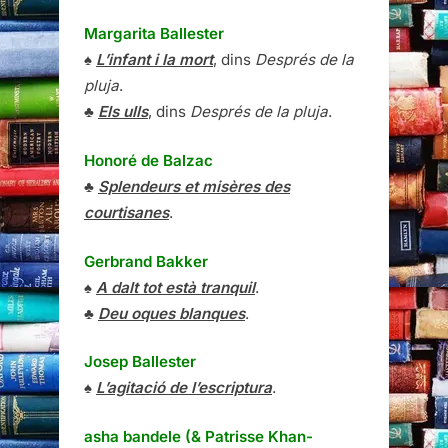
Margarita Ballester
♠
L’infant i la mort
, dins
Després de la
pluja
.
♣
Els ulls
, dins
Després de la pluja
.
Honoré de Balzac
♣
Splendeurs et misères des
courtisanes
.
Gerbrand Bakker
♠
A dalt tot està tranquil
.
♣
Deu oques blanques
.
Josep Ballester
♠
L’agitació de l’escriptura
.
asha bandele (& Patrisse Khan-