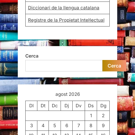
Diccionari de la llengua catalana
Registre de la Propietat Intel·lectual
Cerca
Cerca
agost 2026
Dl
Dt
Dc
Dj
Dv
Ds
Dg
1
2
3
4
5
6
7
8
9