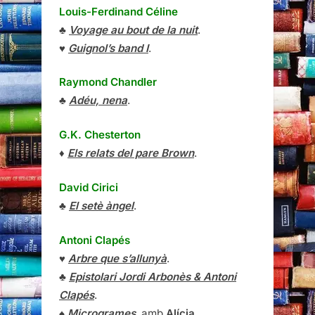
Louis-Ferdinand Céline
♣
Voyage au bout de la nuit
.
♥
Guignol’s band I
.
Raymond Chandler
♣
Adéu, nena
.
G.K. Chesterton
♦
Els relats del pare Brown
.
David Cirici
♣
El setè àngel
.
Antoni Clapés
♥
Arbre que s’allunyà
.
♣
Epistolari Jordi Arbonès & Antoni
Clapés
.
♠
Microgrames
, amb
Alícia