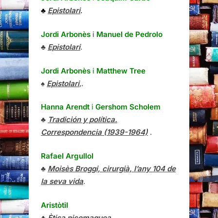
♣
Epistolari
.
Jordi Arbonès
i
Manuel de Pedrolo
♣
Epistolari
.
Jordi Arbonès
i
Matthew Tree
♠
Epistolari
,.
Hanna Arendt
i
Gershom Scholem
♣
Tradición y política.
Correspondencia (1939-1964)
.
Rafael Argullol
♣
Moisès Broggi, cirurgià, l’any 104 de
la seva vida
.
Aristòtil
♣
Ètica nicomaquea
.