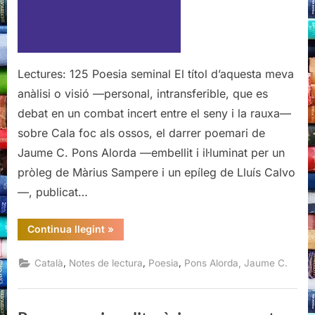
C.
Pons
Alorda
Lectures: 125 Poesia seminal El títol d’aquesta meva
anàlisi o visió —personal, intransferible, que es
debat en un combat incert entre el seny i la rauxa—
sobre Cala foc als ossos, el darrer poemari de
Jaume C. Pons Alorda —embellit i il·luminat per un
pròleg de Màrius Sampere i un epíleg de Lluís Calvo
—, publicat…
“Cala
Continua llegint
»
foc
als
ossos,
,
,
,
Català
Notes de lectura
Poesia
Pons Alorda, Jaume C.
Jaume
C.
Pons
Alorda”