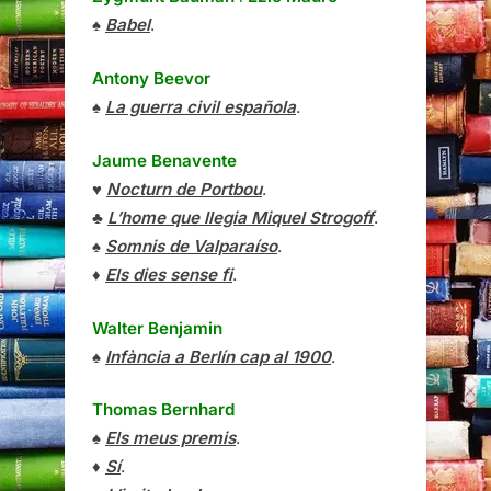
♠
Babel
.
Antony Beevor
♠
La guerra civil española
.
Jaume Benavente
♥
Nocturn de Portbou
.
♣
L’home que llegia Miquel Strogoff
.
♠
Somnis de Valparaíso
.
♦
Els dies sense fi
.
Walter Benjamin
♠
Infància a Berlín cap al 1900
.
Thomas Bernhard
♠
Els meus premis
.
♦
Sí
.