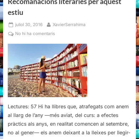
Recomanacions literàries per aquest
estiu
Posted
By
juliol 30, 2016
XavierSerrahima
on
a
No hi ha comentaris
Recomanacions
literàries
per
aquest
estiu
Lectures: 57 Hi ha llibres que, atrafegats com anem
al llarg de l’any —més aviat, del curs: a efectes
pràctics als anys, en realitat comencen al setembre,
no al gener— els anem deixant a la lleixes per llegir-