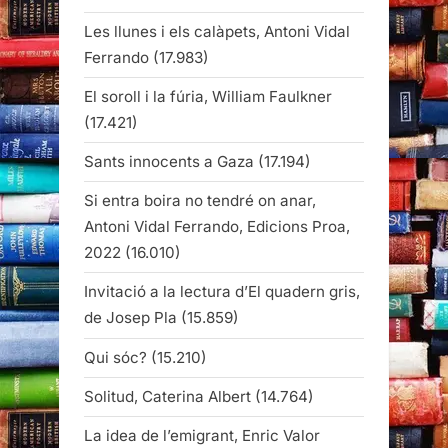
Les llunes i els calàpets, Antoni Vidal
Ferrando
(17.983)
El soroll i la fúria, William Faulkner
(17.421)
Sants innocents a Gaza
(17.194)
Si entra boira no tendré on anar,
Antoni Vidal Ferrando, Edicions Proa,
2022
(16.010)
Invitació a la lectura d’El quadern gris,
de Josep Pla
(15.859)
Qui sóc?
(15.210)
Solitud, Caterina Albert
(14.764)
La idea de l’emigrant, Enric Valor