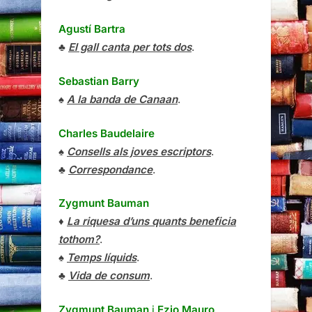
Agustí Bartra
♣
El gall canta per tots dos
.
Sebastian Barry
♠
A la banda de Canaan
.
Charles Baudelaire
♠
Consells als joves escriptors
.
♣
Correspondance
.
Zygmunt Bauman
♦
La riquesa d’uns quants beneficia
tothom?
.
♠
Temps líquids
.
♣
Vida de consum
.
Zygmunt Bauman
i
Ezio Mauro