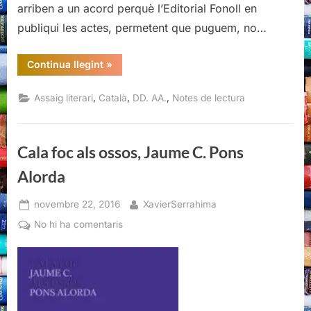
arriben a un acord perquè l’Editorial Fonoll en
publiqui les actes, permetent que puguem, no…
“Poesia
Continua llegint
»
catalana
avui
2000-
,
,
,
Assaig literari
Català
DD. AA.
Notes de lectura
2015,
Diversos
autors”
Cala foc als ossos, Jaume C. Pons
Alorda
Posted
By
novembre 22, 2016
XavierSerrahima
on
a
No hi ha comentaris
Cala
foc
als
ossos,
Jaume