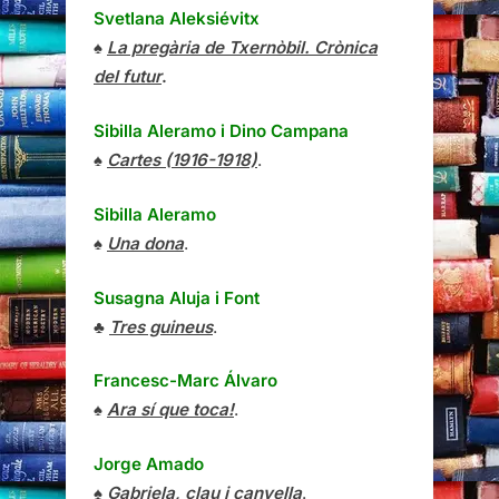
Svetlana Aleksiévitx
♠
La pregària de Txernòbil. Crònica
del futur
.
Sibilla Aleramo
i
Dino Campana
♠
Cartes (1916-1918)
.
Sibilla Aleramo
♠
Una dona
.
Susagna Aluja i Font
♣
Tres guineus
.
Francesc-Marc Álvaro
♠
Ara sí que toca!
.
Jorge Amado
♠
Gabriela, clau i canyella
.