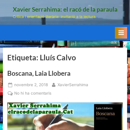
Skip
Xavier Serrahima: el racó de la paraula
to
Crítica i orientació literària: invitació a la lectura.
content
Etiqueta:
Lluís Calvo
Boscana, Laia Llobera
Posted
By
novembre 2, 2018
XavierSerrahima
on
a
No hi ha comentaris
Boscana,
Laia
Llobera