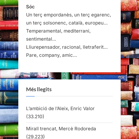
Sóc
Un terç empordanès, un terç egarenc,
un terç solsonenc, català, europeu…
Temperamental, mediterrani,
sentimental…
Lliurepensador, racional, lletraferit…
Pare, company, amic…
Més llegits
L’ambició de l’Aleix, Enric Valor
(33.210)
Mirall trencat, Mercè Rodoreda
(29.223)