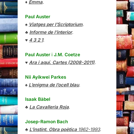
♦
Emma
.
Paul Auster
♠
Viatges per l’Scriptorium
.
♣
Informe de l’interior
.
♥
4 3 2 1
.
Paul Auster
i
J.M. Coetze
♥
Ara i aquí. Cartes (2008-2011)
.
Nii Ayikwei Parkes
♠
L’enigma de l’ocell blau
.
Isaak Bàbel
♣
La Cavalleria Roja
.
Josep-Ramon Bach
♣
L’instint. Obra poètica
1962-1993
.