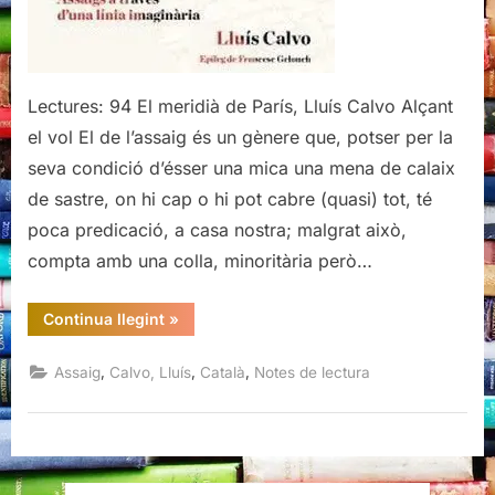
Calvo
Lectures: 94 El meridià de París, Lluís Calvo Alçant
el vol El de l’assaig és un gènere que, potser per la
seva condició d’ésser una mica una mena de calaix
de sastre, on hi cap o hi pot cabre (quasi) tot, té
poca predicació, a casa nostra; malgrat això,
compta amb una colla, minoritària però…
“El
Continua llegint
»
meridià
de
París,
,
,
,
Assaig
Calvo, Lluís
Català
Notes de lectura
Lluís
Calvo”