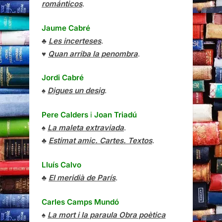
románticos
.
Jaume Cabré
♣
Les incerteses
.
♥
Quan arriba la penombra
.
Jordi Cabré
♠
Digues un desig
.
Pere Calders
i
Joan Triadú
♠
La maleta extraviada
.
♣
Estimat amic. Cartes. Textos
.
Lluís Calvo
♣
El meridià de París
.
Carles Camps Mundó
♠
La mort i la paraula Obra poètica