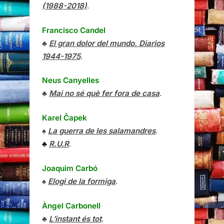
(1988-2018)
.
Francisco Candel
♣
El gran dolor del mundo. Diarios
1944-1975
.
Neus Canyelles
♣
Mai no sé què fer fora de casa
.
Karel Čapek
♠
La guerra de les salamandres
.
♣
R.U.R
.
Joaquim Carbó
♠
Elogi de la formiga
.
Àngel Carbonell
♣
L’instant és tot
.