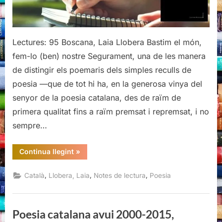
Lectures: 95 Boscana, Laia Llobera Bastim el món,
fem-lo (ben) nostre Segurament, una de les manera
de distingir els poemaris dels simples reculls de
poesia —que de tot hi ha, en la generosa vinya del
senyor de la poesia catalana, des de raïm de
primera qualitat fins a raïm premsat i repremsat, i no
sempre…
“Boscana,
Continua llegint
»
Laia
Llobera”
,
,
,
Català
Llobera, Laia
Notes de lectura
Poesia
Poesia catalana avui 2000-2015,