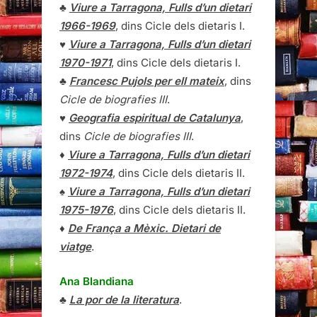
♣
Viure a Tarragona, Fulls d’un dietari
1966-1969
, dins Cicle dels dietaris I.
♥
Viure a Tarragona, Fulls d’un dietari
1970-1971
, dins Cicle dels dietaris I.
♣
Francesc Pujols per ell mateix
, dins
Cicle de biografies III
.
♥
Geografia espiritual de Catalunya
,
dins
Cicle de biografies III
.
♦
Viure a Tarragona, Fulls d’un dietari
1972-1974
, dins Cicle dels dietaris II.
♠
Viure a Tarragona, Fulls d’un dietari
1975-1976
, dins Cicle dels dietaris II.
♦
De França a Mèxic. Dietari de
viatge
.
Ana Blandiana
♣
La por de la literatura
.