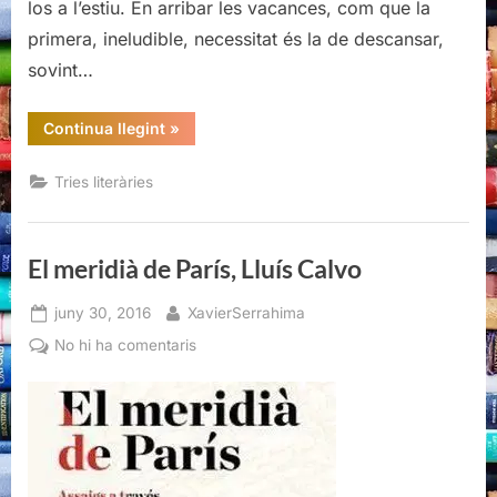
los a l’estiu. En arribar les vacances, com que la
primera, ineludible, necessitat és la de descansar,
sovint…
“Recomanacions
Continua llegint
»
literàries
per
aquest
Tries literàries
estiu”
El meridià de París, Lluís Calvo
Posted
By
juny 30, 2016
XavierSerrahima
on
a
No hi ha comentaris
El
meridià
de
París,
Lluís