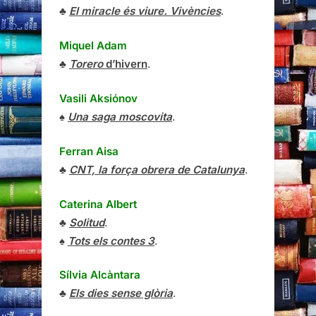
♣
El miracle és viure. Vivències
.
Miquel Adam
♣
Torero
d’hivern
.
Vasili Aksiónov
♠
Una saga moscovita
.
Ferran Aisa
♣
CNT, la força obrera de Catalunya
.
Caterina Albert
♣
Solitud
.
♠
Tots els contes 3
.
Sílvia Alcàntara
♣
Els dies sense glòria
.