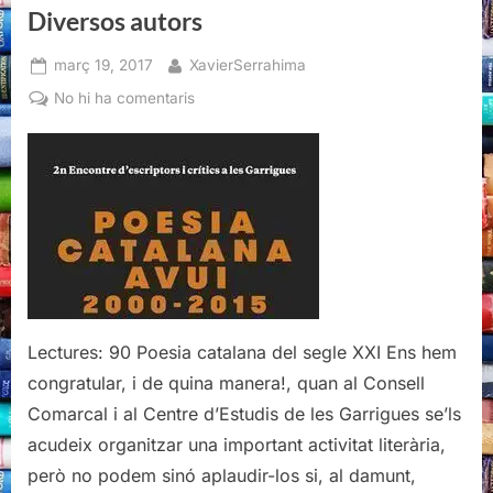
Diversos autors
Posted
By
març 19, 2017
XavierSerrahima
on
a
No hi ha comentaris
Poesia
catalana
avui
2000-
2015,
Diversos
autors
Lectures: 90 Poesia catalana del segle XXI Ens hem
congratular, i de quina manera!, quan al Consell
Comarcal i al Centre d’Estudis de les Garrigues se’ls
acudeix organitzar una important activitat literària,
però no podem sinó aplaudir-los si, al damunt,