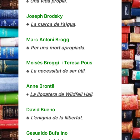
♠
Una vida pròpia
.
Joseph Brodsky
♣
La marca de l’aigua
.
Marc Antoni Broggi
♣
Per una mort apropiada
.
Moisès Broggi
i
Teresa Pous
♣
La necessitat de ser útil
.
Anne Brontë
♠
La llogatera de Wildfell Hall
.
David Bueno
♣
L’enigma de la llibertat
.
Gesualdo Bufalino