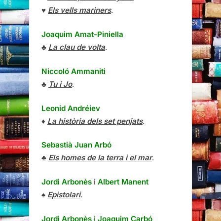
♥
Els vells mariners
.
Joaquim Amat-Piniella
♣
La clau de volta
.
Niccoló Ammaniti
♣
Tu i Jo
.
Leonid Andréiev
♦
La història dels set penjats
.
Sebastià Juan Arbó
♣
Els homes de la terra i el mar
.
Jordi Arbonès
i
Albert Manent
♠
Epistolari
.
Jordi Arbonès
i
Joaquim Carbó