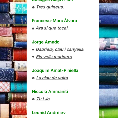
♣
Tres guineus
.
Francesc-Marc Álvaro
♠
Ara sí que toca!
.
Jorge Amado
♠
Gabriela, clau i canyella
.
♥
Els vells mariners
.
Joaquim Amat-Piniella
♣
La clau de volta
.
Niccoló Ammaniti
♣
Tu i Jo
.
Leonid Andréiev