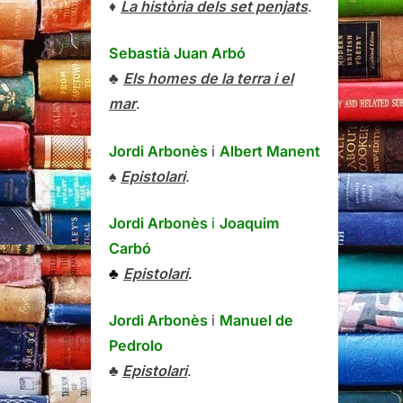
♦
La història dels set penjats
.
Sebastià Juan Arbó
♣
Els homes de la terra i el
mar
.
Jordi Arbonès
i
Albert Manent
♠
Epistolari
.
Jordi Arbonès
i
Joaquim
Carbó
♣
Epistolari
.
Jordi Arbonès
i
Manuel de
Pedrolo
♣
Epistolari
.