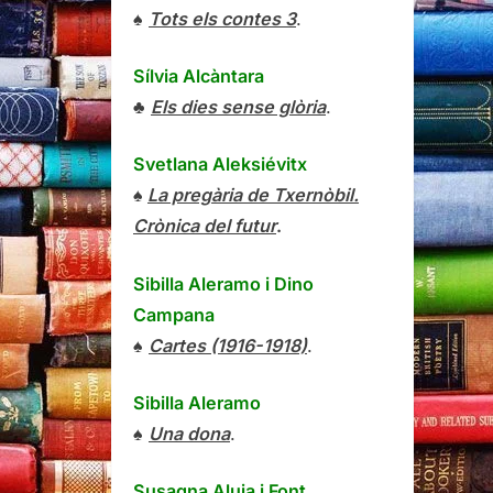
♠
Tots els contes 3
.
Sílvia Alcàntara
♣
Els dies sense glòria
.
Svetlana Aleksiévitx
♠
La pregària de Txernòbil.
Crònica del futur
.
Sibilla Aleramo
i
Dino
Campana
♠
Cartes (1916-1918)
.
Sibilla Aleramo
♠
Una dona
.
Susagna Aluja i Font