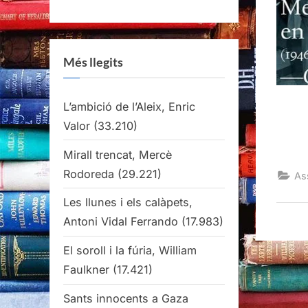
Més llegits
L’ambició de l’Aleix, Enric
Valor
(33.210)
Mirall trencat, Mercè
Rodoreda
(29.221)
As
Les llunes i els calàpets,
Antoni Vidal Ferrando
(17.983)
El soroll i la fúria, William
Faulkner
(17.421)
Sants innocents a Gaza