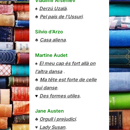
Vladímir Arséniev
♠
Derzú Uzalà
.
♣
Pel país de l’Ussuri
.
Silvio d’Arzo
♣
Casa aliena
.
Martine Audet
♠
El meu cap és fort allà on
l’altra dansa
.
♣
Ma tête est forte de celle
qui danse
.
♥
Des formes utiles
.
Jane Austen
♣
Orgull i prejudici
.
♥
Lady Susan
.