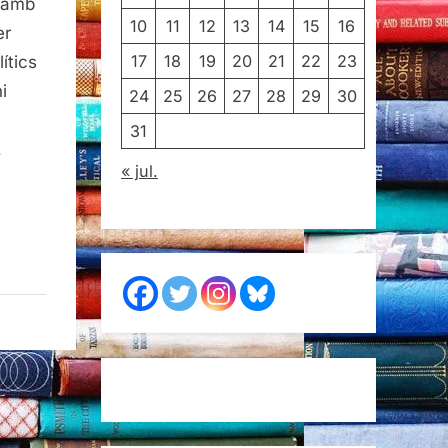
s amb
10
11
12
13
14
15
16
er
17
18
19
20
21
22
23
ítics
i
24
25
26
27
28
29
30
31
…
« jul.