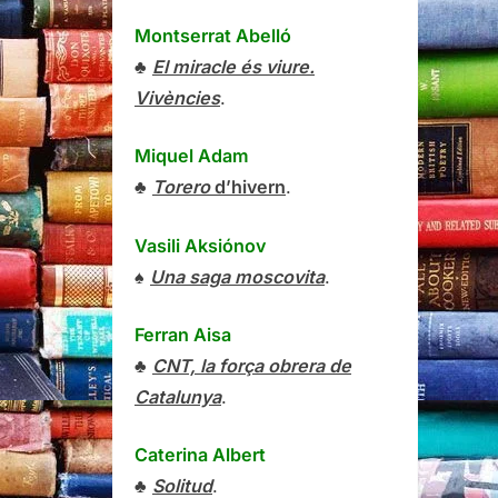
Montserrat Abelló
♣
El miracle és viure.
Vivències
.
Miquel Adam
♣
Torero
d’hivern
.
Vasili Aksiónov
♠
Una saga moscovita
.
Ferran Aisa
♣
CNT, la força obrera de
Catalunya
.
Caterina Albert
♣
Solitud
.