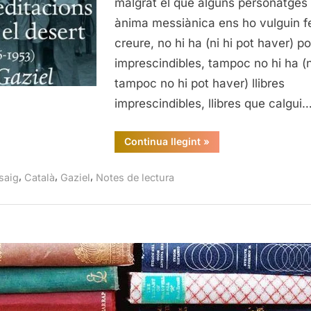
malgrat el que alguns personatge
1953),
ànima messiànica ens ho vulguin f
Gaziel
creure, no hi ha (ni hi pot haver) pol
imprescindibles, tampoc no hi ha (n
tampoc no hi pot haver) llibres
imprescindibles, llibres que calgui
“Meditacions
Continua llegint
»
en
el
desert
,
,
,
saig
Català
Gaziel
Notes de lectura
(1946-
1953),
Gaziel”