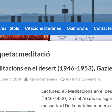
es i títols
Citacions literàries
Oxímorons
Contacte
queta:
meditació
tacions en el desert (1946-1953), Gazie
sted
By
a
tubre 1, 2018
XavierSerrahima
No hi ha comentaris
Medit
Lectures: 95 Meditacions en el des
en
el
(1946-1953), Gaziel Abans no sigui
desert
massa tard De la mateixa manera 
(1946-