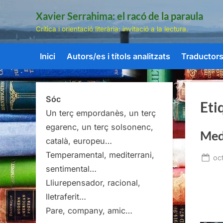
Skip
Xavier Serrahima: el racó de la paraula
to
Crítica i orientació literària: invitació a la lectura.
content
Inici
Autors/es i títols analitzats
Traductors/
Sóc
Eti
Un terç empordanès, un terç
egarenc, un terç solsonenc,
Medi
català, europeu…
Temperamental, mediterrani,
Po
oc
sentimental…
on
Lliurepensador, racional,
lletraferit…
Pare, company, amic…