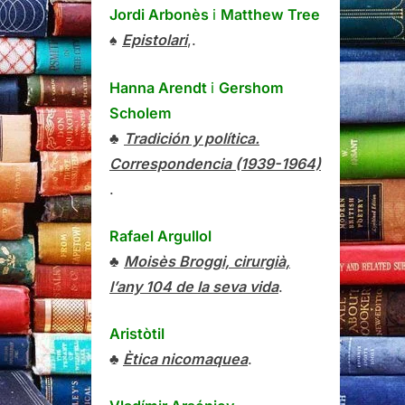
Jordi Arbonès
i
Matthew Tree
♠
Epistolari
,.
Hanna Arendt
i
Gershom
Scholem
♣
Tradición y política.
Correspondencia (1939-1964)
.
Rafael Argullol
♣
Moisès Broggi, cirurgià,
l’any 104 de la seva vida
.
Aristòtil
♣
Ètica nicomaquea
.