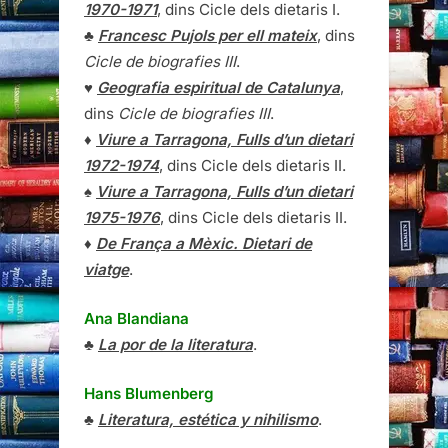
1970-1971
, dins Cicle dels dietaris I.
♣
Francesc Pujols per ell mateix
, dins
Cicle de biografies III
.
♥
Geografia espiritual de Catalunya
,
dins
Cicle de biografies III
.
♦
Viure a Tarragona, Fulls d’un dietari
1972-1974
, dins Cicle dels dietaris II.
♠
Viure a Tarragona, Fulls d’un dietari
1975-1976
, dins Cicle dels dietaris II.
♦
De França a Mèxic. Dietari de
viatge
.
Ana Blandiana
♣
La por de la literatura
.
Hans Blumenberg
♣
Literatura, estética y nihilismo
.