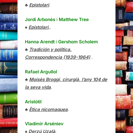
♣
Epistolari
.
Jordi Arbonès
i
Matthew Tree
♠
Epistolari
,.
Hanna Arendt
i
Gershom Scholem
♣
Tradición y política.
Correspondencia (1939-1964)
.
Rafael Argullol
♣
Moisès Broggi, cirurgià, l’any 104 de
la seva vida
.
Aristòtil
♣
Ètica nicomaquea
.
Vladímir Arséniev
♠
Derzú Uzalà
.