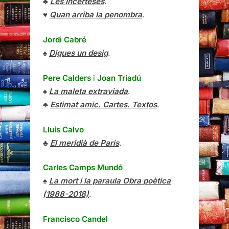
♣
Les incerteses
.
♥
Quan arriba la penombra
.
Jordi Cabré
♠
Digues un desig
.
Pere Calders
i
Joan Triadú
♠
La maleta extraviada
.
♣
Estimat amic. Cartes. Textos
.
Lluís Calvo
♣
El meridià de París
.
Carles Camps Mundó
♠
La mort i la paraula Obra poètica
(1988-2018)
.
Francisco Candel