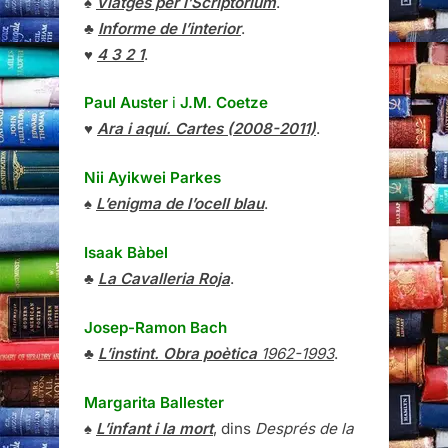
♠
Viatges per l’Scriptorium
.
♣
Informe de l’interior
.
♥
4 3 2 1
.
Paul Auster
i
J.M. Coetze
♥
Ara i aquí. Cartes (2008-2011)
.
Nii Ayikwei Parkes
♠
L’enigma de l’ocell blau
.
Isaak Bàbel
♣
La Cavalleria Roja
.
Josep-Ramon Bach
♣
L’instint. Obra poètica
1962-1993
.
Margarita Ballester
♠
L’infant i la mort
, dins
Després de la