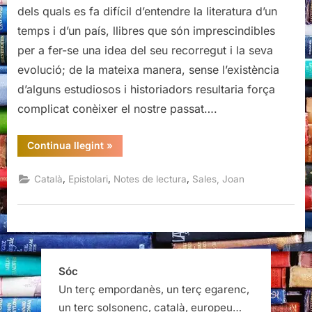
Cartes
dels quals es fa difícil d’entendre la literatura d’un
a
temps i d’un país, llibres que són imprescindibles
Màrius
per a fer-se una idea del seu recorregut i la seva
Torres
evolució; de la mateixa manera, sense l’existència
d’alguns estudiosos i historiadors resultaria força
complicat conèixer el nostre passat….
“Joan
Continua llegint
»
Sales,
Cartes
a
,
,
,
Català
Epistolari
Notes de lectura
Sales, Joan
Màrius
Torres”
Sóc
Un terç empordanès, un terç egarenc,
un terç solsonenc, català, europeu…