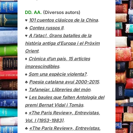
DD. AA.
(Diversos autors)
♥
101 cuentos clásicos de la China
.
♣
Contes russos II
.
♥
A l’atac!, Grans batalles de la
història antiga d’Europa i el Pròxim
Orient
.
♦
Crònica d’un país, 15 articles
imprescindibles
.
♠
Som una espècie violenta?
.
♣
Poesia catalana avui 2000-2015
.
♦
Tafanejar. Llibreries del món
.
♥
Les baules que falten Antologia del
premi Bernat Vidal i Tomàs
.
♠
«The Paris Review», Entrevistas,
Vol. I (1953-1983)
.
♣
«The Paris Review»,
Entrevistas
,