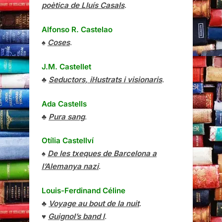
poètica de Lluís Casals
.
Alfonso R. Castelao
♠
Coses
.
J.M. Castellet
♣
Seductors, il·lustrats i visionaris
.
Ada Castells
♣
Pura sang
.
Otília Castellví
♠
De les txeques de Barcelona a
l’Alemanya nazi
.
Louis-Ferdinand Céline
♣
Voyage au bout de la nuit
.
♥
Guignol’s band I
.