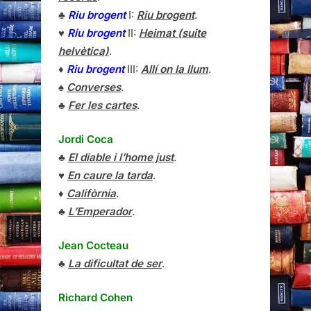
♣
Riu brogent
I:
Riu brogent
.
♥
Riu brogent
II:
Heimat (suite
helvètica)
.
♦
Riu brogent
III:
Allí on la llum
.
♠
Converses
.
♣
Fer les cartes
.
Jordi Coca
♣
El diable i l’home just
.
♥
En caure la tarda
.
♦
Califòrnia
.
♣
L’Emperador
.
Jean Cocteau
♣
La dificultat de ser
.
Richard Cohen