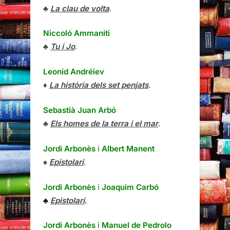
♣
La clau de volta
.
Niccoló Ammaniti
♣
Tu i Jo
.
Leonid Andréiev
♦
La història dels set penjats
.
Sebastià Juan Arbó
♣
Els homes de la terra i el mar
.
Jordi Arbonès
i
Albert Manent
♠
Epistolari
.
Jordi Arbonès
i
Joaquim Carbó
♣
Epistolari
.
Jordi Arbonès
i
Manuel de Pedrolo