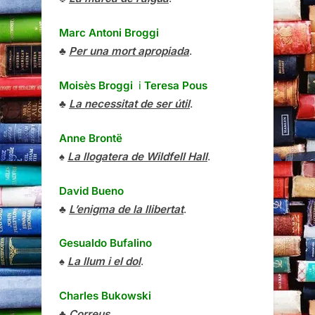
Marc Antoni Broggi
♣
Per una mort apropiada
.
Moisès Broggi
i
Teresa Pous
♣
La necessitat de ser útil
.
Anne Brontë
♠
La llogatera de Wildfell Hall
.
David Bueno
♣
L’enigma de la llibertat
.
Gesualdo Bufalino
♠
La llum i el dol
.
Charles Bukowski
♣
Correus
.