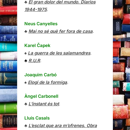
♣
El gran dolor del mundo. Diarios
1944-1975
.
Neus Canyelles
♣
Mai no sé què fer fora de casa
.
Karel Čapek
♠
La guerra de les salamandres
.
♣
R.U.R
.
Joaquim Carbó
♠
Elogi de la formiga
.
Àngel Carbonell
♣
L’instant és tot
.
Lluís Casals
♣
L’esclat que ara m’ofrenes. Obra