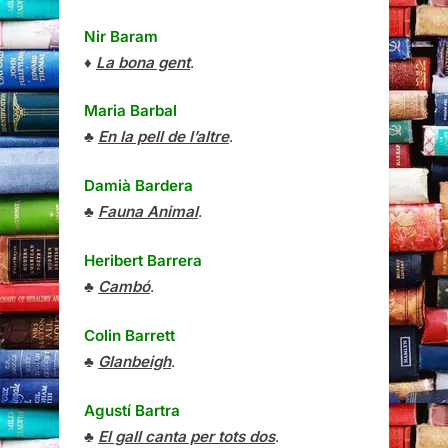
Nir Baram
♦
La bona gent
.
Maria Barbal
♣
En la pell de l’altre
.
Damià Bardera
♣
Fauna Animal
.
Heribert Barrera
♣
Cambó
.
Colin Barrett
♣
Glanbeigh
.
Agustí Bartra
♣
El gall canta per tots dos
.