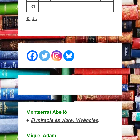
31
« jul.
Montserrat Abelló
♣
El miracle és viure. Vivències
.
Miquel Adam