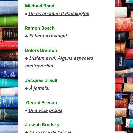
Michael Bond
♠
Un ós anomenat Paddington
.
Ramon Bosch
♣
El temps revingut
.
Dolors Bramon
♣
L’islam avui. Alguns aspectes
controvertits
.
Jacques Brault
♣
À jamais
.
Gerald Brenan
♠
Una vida pròpia
.
Joseph Brodsky
♣
La marca de l’aigua
.