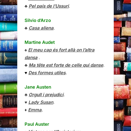
♣
Pel país de l’Ussuri
.
Silvio d’Arzo
♣
Casa aliena
.
Martine Audet
♠
El meu cap és fort allà on l’altra
dansa
.
♣
Ma tête est forte de celle qui danse
.
♥
Des formes utiles
.
Jane Austen
♣
Orgull i prejudici
.
♥
Lady Susan
.
♦
Emma
.
Paul Auster