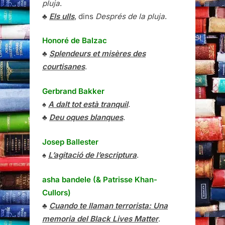
pluja
.
♣
Els ulls
, dins
Després de la pluja
.
Honoré de Balzac
♣
Splendeurs et misères des
courtisanes
.
Gerbrand Bakker
♠
A dalt tot està tranquil
.
♣
Deu oques blanques
.
Josep Ballester
♠
L’agitació de l’escriptura
.
asha bandele (& Patrisse Khan-
Cullors)
♣
Cuando te llaman terrorista: Una
memoria del Black Lives Matter
.