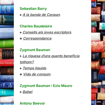
Sebastian Barry
♠
A la banda de Canaan
.
Charles Baudelaire
♠
Consells als joves escriptors
.
♣
Correspondance
.
Zygmunt Bauman
♦
La riquesa d’uns quants beneficia
tothom?
.
♠
Temps líquids
.
♣
Vida de consum
.
Zygmunt Bauman
i
Ezio Mauro
♠
Babel
.
Antony Beevor