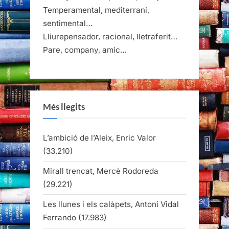
Temperamental, mediterrani,
sentimental…
Lliurepensador, racional, lletraferit…
Pare, company, amic…
Més llegits
L’ambició de l’Aleix, Enric Valor
(33.210)
Mirall trencat, Mercè Rodoreda
(29.221)
Les llunes i els calàpets, Antoni Vidal
Ferrando
(17.983)