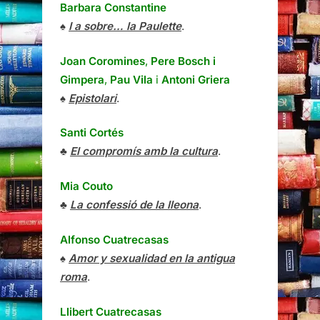
Barbara Constantine
♠
I a sobre… la Paulette
.
Joan Coromines
,
Pere Bosch i
Gimpera
,
Pau Vila
i
Antoni Griera
♠
Epistolari
.
Santi Cortés
♣
El compromís amb la cultura
.
Mia Couto
♣
La confessió de la lleona
.
Alfonso Cuatrecasas
♠
Amor y sexualidad en la antigua
roma
.
Llibert Cuatrecasas