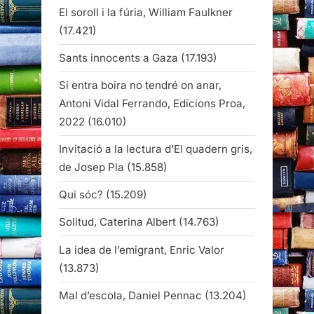
El soroll i la fúria, William Faulkner
(17.421)
Sants innocents a Gaza
(17.193)
Si entra boira no tendré on anar,
Antoni Vidal Ferrando, Edicions Proa,
2022
(16.010)
Invitació a la lectura d’El quadern gris,
de Josep Pla
(15.858)
Qui sóc?
(15.209)
Solitud, Caterina Albert
(14.763)
La idea de l’emigrant, Enric Valor
(13.873)
Mal d’escola, Daniel Pennac
(13.204)