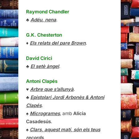
Raymond Chandler
♣
Adéu, nena
.
G.K. Chesterton
♦
Els relats del pare Brown
.
David Cirici
♣
El setè àngel
.
Antoni Clapés
♥
Arbre que s’allunyà
.
♣
Epistolari Jordi Arbonès & Antoni
Clapés
.
♠
Microgrames
, amb
Alícia
Casadesús
.
♠
Clars, aquest matí, són els teus
records
.