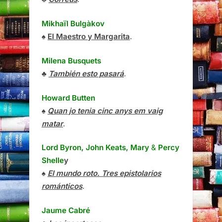
Mikhaïl Bulgàkov
♠
El Maestro y Margarita
.
Milena Busquets
♣
También esto pasará
.
Howard Butten
♠
Quan jo tenia cinc anys em vaig
matar
.
Lord Byron, John Keats, Mary
&
Percy
Shelle
y
♠
El mundo roto. Tres epistolarios
románticos
.
Jaume Cabré