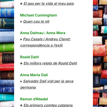
♣
El pas per la vida al meu país
.
Michael Cunningham
♠
Quan cau la nit
.
Anna Dalmau
i
Anna Mora
♠
Pau Casals i Andreu Claret:
correspondència a l’exili
.
Roald Dahl
♣
Els millors relats de Roald Dahl
.
Anna Maria Dalí
♠
Salvador Dalí vist per la seva
germana
.
Ramon d’Abadal
♣
Els primers comtes catalans
.