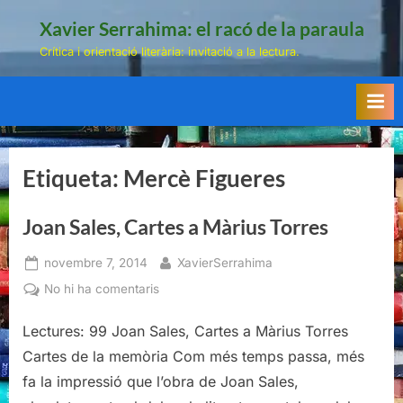
Skip
Xavier Serrahima: el racó de la paraula
to
Crítica i orientació literària: invitació a la lectura.
content
Etiqueta:
Mercè Figueres
Joan Sales, Cartes a Màrius Torres
Posted
By
novembre 7, 2014
XavierSerrahima
on
a
No hi ha comentaris
Joan
Sales,
Lectures: 99 Joan Sales, Cartes a Màrius Torres
Cartes
Cartes de la memòria Com més temps passa, més
a
fa la impressió que l’obra de Joan Sales,
Màrius