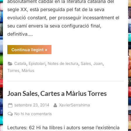
absolutament cabdal en la literatura catalana del
Torres
segle XX, està perseguida pel fat de la seva
evolució constant, per prosseguir incessantment el
seu camí envers la seva configuració final,
definitiva….
“Joan
Continua llegint
»
Sales,
Cartes
a
,
,
,
,
Català
Epistolari
Notes de lectura
Sales, Joan
Màrius
Torres”
Torres, Màrius
Joan Sales, Cartes a Màrius Torres
Posted
By
setembre 23, 2014
XavierSerrahima
on
a
No hi ha comentaris
Joan
Sales,
Lectures: 62 Hi ha llibres i autors sense l’existència