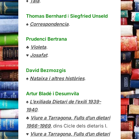
♦
Tala
.
Thomas Bernhard
i
Siegfried Unseld
♠
Correspondencia
.
Prudenci Bertrana
♣
Violeta
.
♥
Josafat
.
David Bezmozgis
♠
Nataixa i altres històries
.
Artur Bladé i Desumvila
♠
L’exiliada Dietari de l’exili 1939-
1940
.
♣
Viure a Tarragona, Fulls d’un dietari
1966-1969
, dins Cicle dels dietaris I.
♥
Viure a Tarragona, Fulls d’un dietari