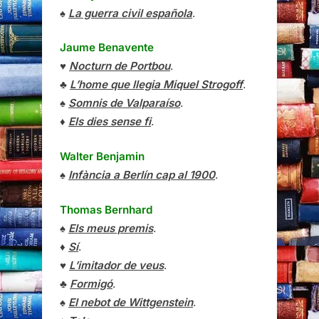
♠
La guerra civil española
.
Jaume Benavente
♥
Nocturn de Portbou
.
♣
L’home que llegia Miquel Strogoff
.
♠
Somnis de Valparaíso
.
♦
Els dies sense fi
.
Walter Benjamin
♠
Infància a Berlín cap al 1900
.
Thomas Bernhard
♠
Els meus premis
.
♦
Sí
.
♥
L’imitador de veus
.
♣
Formigó
.
♠
El nebot de Wittgenstein
.