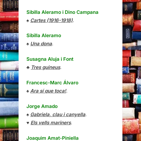
Sibilla Aleramo
i
Dino Campana
♠
Cartes (1916-1918)
.
Sibilla Aleramo
♠
Una dona
.
Susagna Aluja i Font
♣
Tres guineus
.
Francesc-Marc Álvaro
♠
Ara sí que toca!
.
Jorge Amado
♠
Gabriela, clau i canyella
.
♥
Els vells mariners
.
Joaquim Amat-Piniella