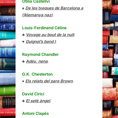
Otília Castellví
♠
De les txeques de Barcelona a
l’Alemanya nazi
.
Louis-Ferdinand Céline
♣
Voyage au bout de la nuit
.
♥
Guignol’s band I
.
Raymond Chandler
♣
Adéu, nena
.
G.K. Chesterton
♦
Els relats del pare Brown
.
David Cirici
♣
El setè àngel
.
Antoni Clapés