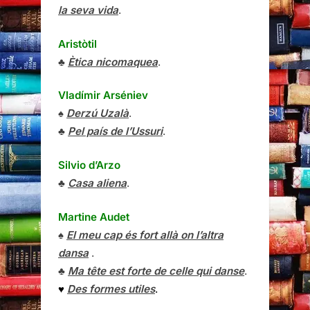
la seva vida
.
Aristòtil
♣
Ètica nicomaquea
.
Vladímir Arséniev
♠
Derzú Uzalà
.
♣
Pel país de l’Ussuri
.
Silvio d’Arzo
♣
Casa aliena
.
Martine Audet
♠
El meu cap és fort allà on l’altra
dansa
.
♣
Ma tête est forte de celle qui danse
.
♥
Des formes utiles
.