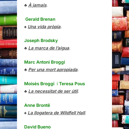
♣
À jamais
.
Gerald Brenan
♠
Una vida pròpia
.
Joseph Brodsky
♣
La marca de l’aigua
.
Marc Antoni Broggi
♣
Per una mort apropiada
.
Moisès Broggi
i
Teresa Pous
♣
La necessitat de ser útil
.
Anne Brontë
♠
La llogatera de Wildfell Hall
.
David Bueno