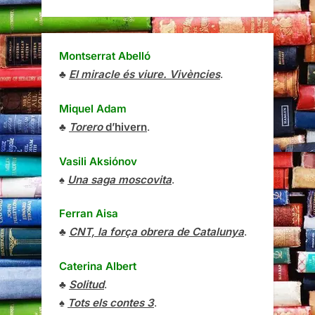
Montserrat Abelló
♣
El miracle és viure. Vivències
.
Miquel Adam
♣
Torero
d’hivern
.
Vasili Aksiónov
♠
Una saga moscovita
.
Ferran Aisa
♣
CNT, la força obrera de Catalunya
.
Caterina Albert
♣
Solitud
.
♠
Tots els contes 3
.