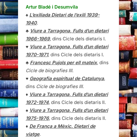
Artur Bladé i Desumvila
♠
L’exiliada Dietari de l’exili 1939-
1940
.
♣
Viure a Tarragona, Fulls d’un dietari
1966-1969
, dins Cicle dels dietaris I.
♥
Viure a Tarragona, Fulls d’un dietari
1970-1971
, dins Cicle dels dietaris I.
♣
Francesc Pujols per ell mateix
, dins
Cicle de biografies III
.
♥
Geografia espiritual de Catalunya
,
dins
Cicle de biografies III
.
♦
Viure a Tarragona, Fulls d’un dietari
1972-1974
, dins Cicle dels dietaris II.
♠
Viure a Tarragona, Fulls d’un dietari
1975-1976
, dins Cicle dels dietaris II.
♦
De França a Mèxic. Dietari de
viatge
.