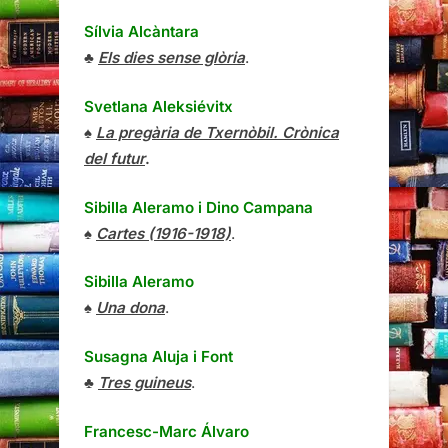
Sílvia Alcàntara
♣
Els dies sense glòria
.
Svetlana Aleksiévitx
♠
La pregària de Txernòbil. Crònica
del futur
.
Sibilla Aleramo
i
Dino Campana
♠
Cartes (1916-1918)
.
Sibilla Aleramo
♠
Una dona
.
Susagna Aluja i Font
♣
Tres guineus
.
Francesc-Marc Álvaro