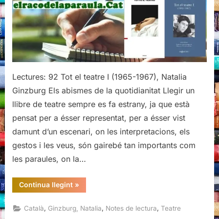
teatre
I
(1965-
1967),
Natalia
Ginzburg
Lectures: 92 Tot el teatre I (1965-1967), Natalia
Ginzburg Els abismes de la quotidianitat Llegir un
llibre de teatre sempre es fa estrany, ja que està
pensat per a ésser representat, per a ésser vist
damunt d’un escenari, on les interpretacions, els
gestos i les veus, són gairebé tan importants com
les paraules, on la…
“Tot
Continua llegint
»
el
teatre
I
,
,
,
Català
Ginzburg, Natalia
Notes de lectura
Teatre
(1965-
1967),