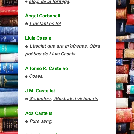
♠
Elogi de la formiga
.
Àngel Carbonell
♣
L’instant és tot
.
Lluís Casals
♣
L’esclat que ara m’ofrenes. Obra
poètica de Lluís Casals
.
Alfonso R. Castelao
♠
Coses
.
J.M. Castellet
♣
Seductors, il·lustrats i visionaris
.
Ada Castells
♣
Pura sang
.