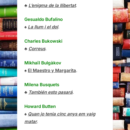
♣
L’enigma de la llibertat
.
Gesualdo Bufalino
♠
La llum i el dol
.
Charles Bukowski
♣
Correus
.
Mikhaïl Bulgàkov
♠
El Maestro y Margarita
.
Milena Busquets
♣
También esto pasará
.
Howard Butten
♠
Quan jo tenia cinc anys em vaig
matar
.