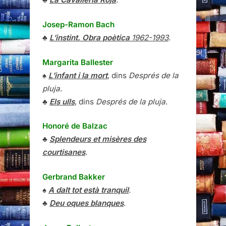
Josep-Ramon Bach
♣
L’instint. Obra poètica
1962-1993
.
Margarita Ballester
♠
L’infant i la mort
, dins
Després de la
pluja
.
♣
Els ulls
, dins
Després de la pluja
.
Honoré de Balzac
♣
Splendeurs et misères des
courtisanes
.
Gerbrand Bakker
♠
A dalt tot està tranquil
.
♣
Deu oques blanques
.