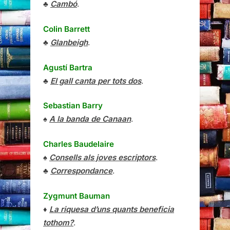
♣
Cambó
.
Colin Barrett
♣
Glanbeigh
.
Agustí Bartra
♣
El gall canta per tots dos
.
Sebastian Barry
♠
A la banda de Canaan
.
Charles Baudelaire
♠
Consells als joves escriptors
.
♣
Correspondance
.
Zygmunt Bauman
♦
La riquesa d’uns quants beneficia
tothom?
.