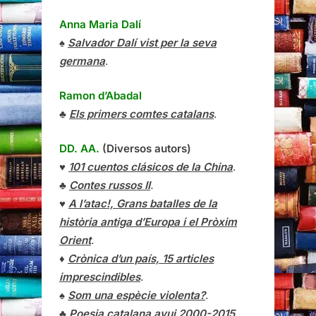
Anna Maria Dalí
♠
Salvador Dalí vist per la seva
germana
.
Ramon d’Abadal
♣
Els primers comtes catalans
.
DD. AA.
(Diversos autors)
♥
101 cuentos clásicos de la China
.
♣
Contes russos II
.
♥
A l’atac!, Grans batalles de la
història antiga d’Europa i el Pròxim
Orient
.
♦
Crònica d’un país, 15 articles
imprescindibles
.
♠
Som una espècie violenta?
.
♣
Poesia catalana avui 2000-2015
.