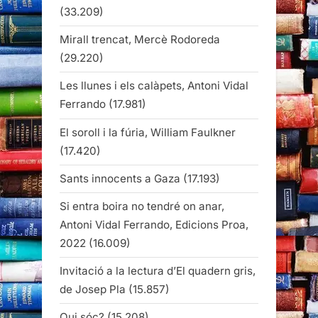
(33.209)
Mirall trencat, Mercè Rodoreda
(29.220)
Les llunes i els calàpets, Antoni Vidal
Ferrando
(17.981)
El soroll i la fúria, William Faulkner
(17.420)
Sants innocents a Gaza
(17.193)
Si entra boira no tendré on anar,
Antoni Vidal Ferrando, Edicions Proa,
2022
(16.009)
Invitació a la lectura d’El quadern gris,
de Josep Pla
(15.857)
Qui sóc?
(15.208)