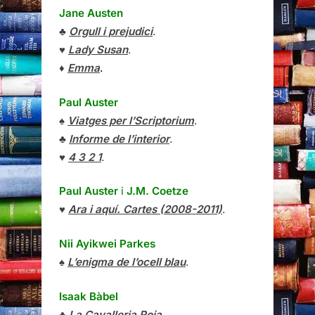
Jane Austen
♣
Orgull i prejudici
.
♥
Lady Susan
.
♦
Emma
.
Paul Auster
♠
Viatges per l’Scriptorium
.
♣
Informe de l’interior
.
♥
4 3 2 1
.
Paul Auster
i
J.M. Coetze
♥
Ara i aquí. Cartes (2008-2011)
.
Nii Ayikwei Parkes
♠
L’enigma de l’ocell blau
.
Isaak Bàbel
♣
La Cavalleria Roja
.