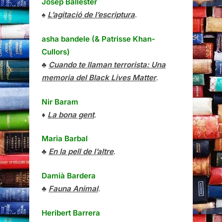
Josep Ballester
♠
L’agitació de l’escriptura
.
asha bandele (& Patrisse Khan-
Cullors)
♣
Cuando te llaman terrorista: Una
memoria del Black Lives Matter
.
Nir Baram
♦
La bona gent
.
Maria Barbal
♣
En la pell de l’altre
.
Damià Bardera
♣
Fauna Animal
.
Heribert Barrera