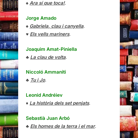
♠
Ara sí que toca!
.
Jorge Amado
♠
Gabriela, clau i canyella
.
♥
Els vells mariners
.
Joaquim Amat-Piniella
♣
La clau de volta
.
Niccoló Ammaniti
♣
Tu i Jo
.
Leonid Andréiev
♦
La història dels set penjats
.
Sebastià Juan Arbó
♣
Els homes de la terra i el mar
.