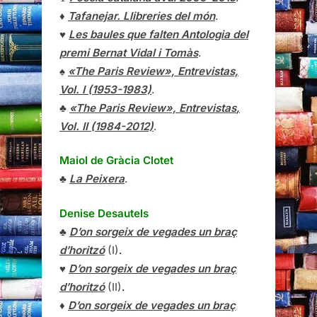
♦
Tafanejar. Llibreries del món
.
♥
Les baules que falten Antologia del
premi Bernat Vidal i Tomàs
.
♠
«The Paris Review», Entrevistas,
Vol. I (1953-1983)
.
♣
«The Paris Review»,
Entrevistas
,
Vol. II (1984-2012)
.
Maiol de Gràcia Clotet
♣
La Peixera
.
Denise Desautels
♣
D’on sorgeix de vegades un braç
d’horitzó
(I)
.
♥
D’on sorgeix de vegades un braç
d’horitzó
(II)
.
♦
D’on sorgeix de vegades un braç