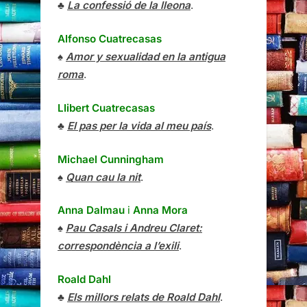
♣
La confessió de la lleona
.
Alfonso Cuatrecasas
♠
Amor y sexualidad en la antigua
roma
.
Llibert Cuatrecasas
♣
El pas per la vida al meu país
.
Michael Cunningham
♠
Quan cau la nit
.
Anna Dalmau
i
Anna Mora
♠
Pau Casals i Andreu Claret:
correspondència a l’exili
.
Roald Dahl
♣
Els millors relats de Roald Dahl
.