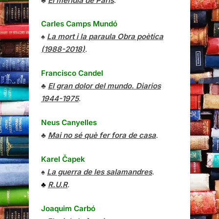
♣
El meridià de París
.
Carles Camps Mundó
♠
La mort i la paraula Obra poètica
(1988-2018)
.
Francisco Candel
♣
El gran dolor del mundo. Diarios
1944-1975
.
Neus Canyelles
♣
Mai no sé què fer fora de casa
.
Karel Čapek
♠
La guerra de les salamandres
.
♣
R.U.R
.
Joaquim Carbó