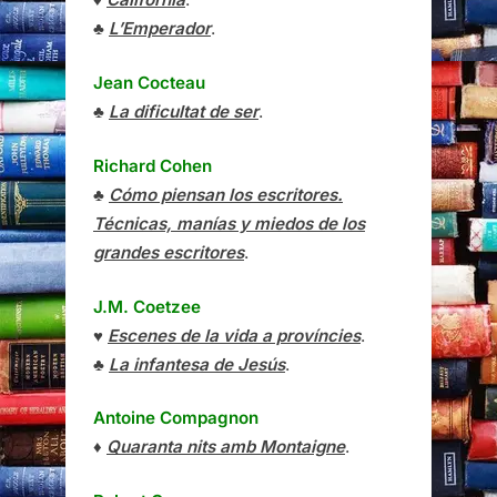
♣
L’Emperador
.
Jean Cocteau
♣
La dificultat de ser
.
Richard Cohen
♣
Cómo piensan los escritores.
Técnicas, manías y miedos de los
grandes escritores
.
J.M. Coetzee
♥
Escenes de la vida a províncies
.
♣
La infantesa de Jesús
.
Antoine Compagnon
♦
Quaranta nits amb Montaigne
.