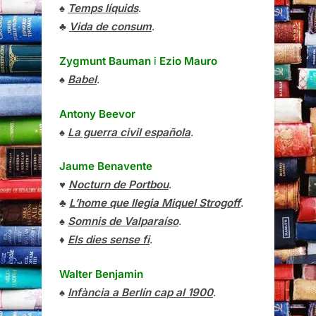
♠
Temps líquids
.
♣
Vida de consum
.
Zygmunt Bauman
i
Ezio Mauro
♠
Babel
.
Antony Beevor
♠
La guerra civil española
.
Jaume Benavente
♥
Nocturn de Portbou
.
♣
L’home que llegia Miquel Strogoff
.
♠
Somnis de Valparaíso
.
♦
Els dies sense fi
.
Walter Benjamin
♠
Infància a Berlín cap al 1900
.