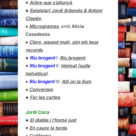
♥
Arbre que s’allunyà
.
♣
Epistolari Jordi Arbonès & Antoni
Clapés
.
♠
Microgrames
, amb
Alícia
Casadesús
.
♠
Clars, aquest matí, són els teus
records
.
♣
Riu brogent
I:
Riu brogent
.
♥
Riu brogent
II:
Heimat (suite
helvètica)
.
♦
Riu brogent
III:
Allí on la llum
.
♠
Converses
.
♣
Fer les cartes
.
Jordi Coca
♣
El diable i l’home just
.
♥
En caure la tarda
.
♦
Califòrnia
.