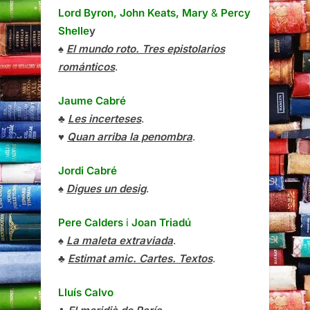
Lord Byron, John Keats, Mary
&
Percy
Shelle
y
♠
El mundo roto. Tres epistolarios
románticos
.
Jaume Cabré
♣
Les incerteses
.
♥
Quan arriba la penombra
.
Jordi Cabré
♠
Digues un desig
.
Pere Calders
i
Joan Triadú
♠
La maleta extraviada
.
♣
Estimat amic. Cartes. Textos
.
Lluís Calvo