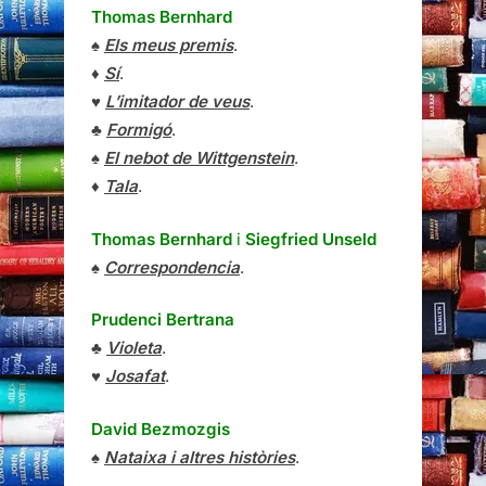
Thomas Bernhard
♠
Els meus premis
.
♦
Sí
.
♥
L’imitador de veus
.
♣
Formigó
.
♠
El nebot de Wittgenstein
.
♦
Tala
.
Thomas Bernhard
i
Siegfried Unseld
♠
Correspondencia
.
Prudenci Bertrana
♣
Violeta
.
♥
Josafat
.
David Bezmozgis
♠
Nataixa i altres històries
.