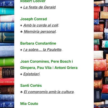
Robert Coover
♠
La festa de Gerald
.
Joseph Conrad
♦
Amb la corda al coll
.
♣
Memòria personal
.
Barbara Constantine
♠
I a sobre… la Paulette
.
Joan Coromines
,
Pere Bosch i
Gimpera
,
Pau Vila
i
Antoni Griera
♠
Epistolari
.
Santi Cortés
♣
El compromís amb la cultura
.
Mia Couto