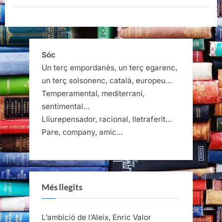
Natalia
Ginzburg”
Sóc
Un terç empordanès, un terç egarenc,
un terç solsonenc, català, europeu…
Temperamental, mediterrani,
sentimental…
Lliurepensador, racional, lletraferit…
Pare, company, amic…
Més llegits
L’ambició de l’Aleix, Enric Valor