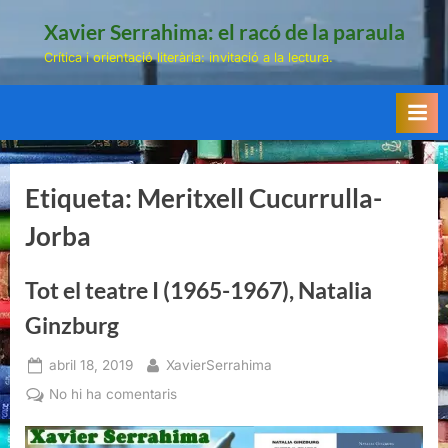
Skip
Xavier Serrahima: el racó de la paraula
to
Crítica i orientació literària: invitació a la lectura.
content
Etiqueta:
Meritxell Cucurrulla-
Jorba
Tot el teatre I (1965-1967), Natalia
Ginzburg
Posted
By
abril 18, 2019
XavierSerrahima
on
a
No hi ha comentaris
Tot
el