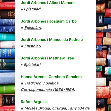
Jordi Arbonès
i
Albert Manent
♠
Epistolari
.
Jordi Arbonès
i
Joaquim Carbó
♣
Epistolari
.
Jordi Arbonès
i
Manuel de Pedrolo
♣
Epistolari
.
Jordi Arbonès
i
Matthew Tree
♠
Epistolari
,.
Hanna Arendt
i
Gershom Scholem
♣
Tradición y política.
Correspondencia (1939-1964)
.
Rafael Argullol
♣
Moisès Broggi, cirurgià, l’any 104 de