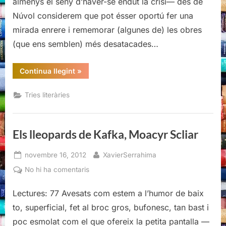
almenys el seny d’haver-se endut la crisi— des de
2012
Núvol considerem que pot ésser oportú fer una
mirada enrere i rememorar (algunes de) les obres
(que ens semblen) més desatacades…
“Tria
Continua llegint
»
personal:
els
llibres
Tries literàries
del
2012”
Els lleopards de Kafka, Moacyr Scliar
Posted
By
novembre 16, 2012
XavierSerrahima
on
a
No hi ha comentaris
Els
lleopards
Lectures: 77 Avesats com estem a l’humor de baix
de
to, superficial, fet al broc gros, bufonesc, tan bast i
Kafka,
poc esmolat com el que ofereix la petita pantalla —