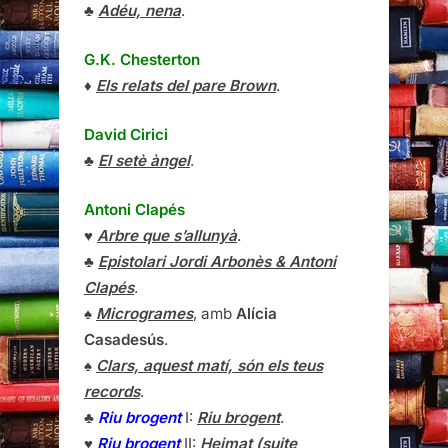
♣
Adéu, nena
.
G.K. Chesterton
♦
Els relats del pare Brown
.
David Cirici
♣
El setè àngel
.
Antoni Clapés
♥
Arbre que s’allunyà
.
♣
Epistolari Jordi Arbonès & Antoni
Clapés
.
♠
Microgrames
, amb
Alícia
Casadesús
.
♠
Clars, aquest matí, són els teus
records
.
♣
Riu brogent
I:
Riu brogent
.
♥
Riu brogent
II:
Heimat (suite