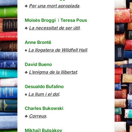
♣
Per una mort apropiada
.
Moisès Broggi
i
Teresa Pous
♣
La necessitat de ser útil
.
Anne Brontë
♠
La llogatera de Wildfell Hall
.
David Bueno
♣
L’enigma de la llibertat
.
Gesualdo Bufalino
♠
La llum i el dol
.
Charles Bukowski
♣
Correus
.
Mikhaïl Bulgàkov