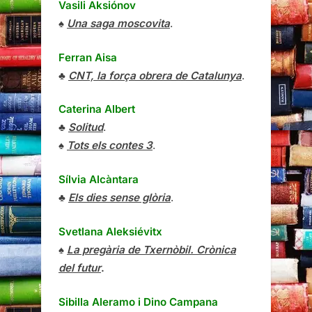
Vasili Aksiónov
♠
Una saga moscovita
.
Ferran Aisa
♣
CNT, la força obrera de Catalunya
.
Caterina Albert
♣
Solitud
.
♠
Tots els contes 3
.
Sílvia Alcàntara
♣
Els dies sense glòria
.
Svetlana Aleksiévitx
♠
La pregària de Txernòbil. Crònica
del futur
.
Sibilla Aleramo
i
Dino Campana