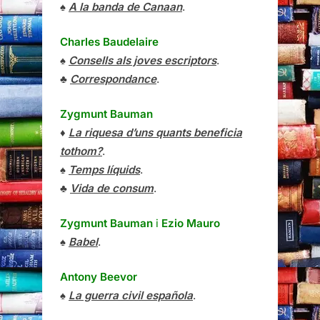
♠
A la banda de Canaan
.
Charles Baudelaire
♠
Consells als joves escriptors
.
♣
Correspondance
.
Zygmunt Bauman
♦
La riquesa d’uns quants beneficia
tothom?
.
♠
Temps líquids
.
♣
Vida de consum
.
Zygmunt Bauman
i
Ezio Mauro
♠
Babel
.
Antony Beevor
♠
La guerra civil española
.