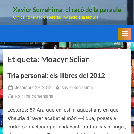
Skip
Xavier Serrahima: el racó de la paraula
to
Crítica i orientació literària: invitació a la lectura.
content
Etiqueta:
Moacyr Scliar
Tria personal: els llibres del 2012
Posted
By
desembre 29, 2012
XavierSerrahima
on
a
No hi ha comentaris
Tria
Lectures: 57 Ara que enllestim aquest any en què
personal:
els
s’hauria d’haver acabat el món —i que, posats a
llibres
endur-se quelcom per endavant, podria haver tingut,
del