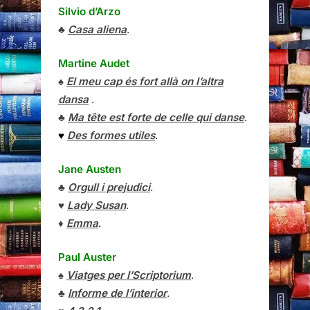
Silvio d’Arzo
♣
Casa aliena
.
Martine Audet
♠
El meu cap és fort allà on l’altra
dansa
.
♣
Ma tête est forte de celle qui danse
.
♥
Des formes utiles
.
Jane Austen
♣
Orgull i prejudici
.
♥
Lady Susan
.
♦
Emma
.
Paul Auster
♠
Viatges per l’Scriptorium
.
♣
Informe de l’interior
.