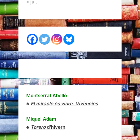
« jul.
Montserrat Abelló
♣
El miracle és viure. Vivències
.
Miquel Adam
♣
Torero
d’hivern
.