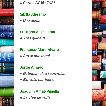
♠
Cartes (1916-1918)
.
Sibilla Aleramo
♠
Una dona
.
Susagna Aluja i Font
♣
Tres guineus
.
Francesc-Marc Álvaro
♠
Ara sí que toca!
.
Jorge Amado
♠
Gabriela, clau i canyella
.
♥
Els vells mariners
.
Joaquim Amat-Piniella
♣
La clau de volta
.