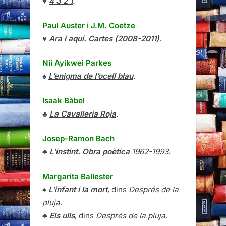
♥
4 3 2 1
.
Paul Auster
i
J.M. Coetze
♥
Ara i aquí. Cartes (2008-2011)
.
Nii Ayikwei Parkes
♠
L’enigma de l’ocell blau
.
Isaak Bàbel
♣
La Cavalleria Roja
.
Josep-Ramon Bach
♣
L’instint. Obra poètica
1962-1993
.
Margarita Ballester
♠
L’infant i la mort
, dins
Després de la
pluja
.
♣
Els ulls
, dins
Després de la pluja
.