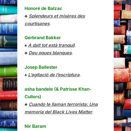
Honoré de Balzac
♣
Splendeurs et misères des
courtisanes
.
Gerbrand Bakker
♠
A dalt tot està tranquil
.
♣
Deu oques blanques
.
Josep Ballester
♠
L’agitació de l’escriptura
.
asha bandele (& Patrisse Khan-
Cullors)
♣
Cuando te llaman terrorista: Una
memoria del Black Lives Matter
.
Nir Baram