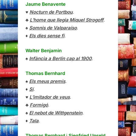
Jaume Benavente
♥
Nocturn de Portbou
.
♣
L’home que llegia Miquel Strogoff
.
♠
Somnis de Valparaíso
.
♦
Els dies sense fi
.
Walter Benjamin
♠
Infància a Berlín cap al 1900
.
Thomas Bernhard
♠
Els meus premis
.
♦
Sí
.
♥
L’imitador de veus
.
♣
Formigó
.
♠
El nebot de Wittgenstein
.
♦
Tala
.
Thomas Bernhard
i
Siegfried Unseld