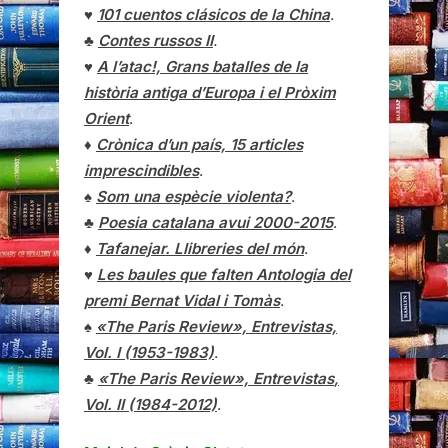
♥
101 cuentos clásicos de la China
.
♣
Contes russos II
.
♥
A l’atac!, Grans batalles de la
història antiga d’Europa i el Pròxim
Orient
.
♦
Crònica d’un país, 15 articles
imprescindibles
.
♠
Som una espècie violenta?
.
♣
Poesia catalana avui 2000-2015
.
♦
Tafanejar. Llibreries del món
.
♥
Les baules que falten Antologia del
premi Bernat Vidal i Tomàs
.
♠
«The Paris Review», Entrevistas,
Vol. I (1953-1983)
.
♣
«The Paris Review»,
Entrevistas
,
Vol. II (1984-2012)
.