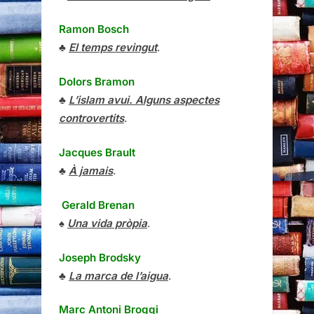
Ramon Bosch
♣
El temps revingut
.
Dolors Bramon
♣
L’islam avui. Alguns aspectes
controvertits
.
Jacques Brault
♣
À jamais
.
Gerald Brenan
♠
Una vida pròpia
.
Joseph Brodsky
♣
La marca de l’aigua
.
Marc Antoni Broggi