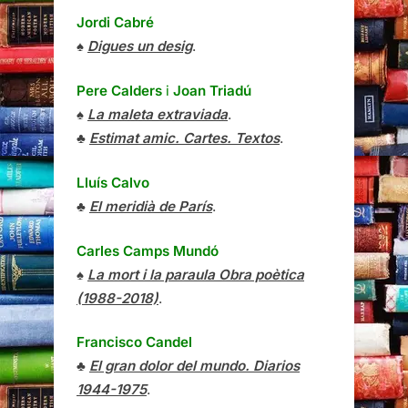
Jordi Cabré
♠
Digues un desig
.
Pere Calders
i
Joan Triadú
♠
La maleta extraviada
.
♣
Estimat amic. Cartes. Textos
.
Lluís Calvo
♣
El meridià de París
.
Carles Camps Mundó
♠
La mort i la paraula Obra poètica
(1988-2018)
.
Francisco Candel
♣
El gran dolor del mundo. Diarios
1944-1975
.