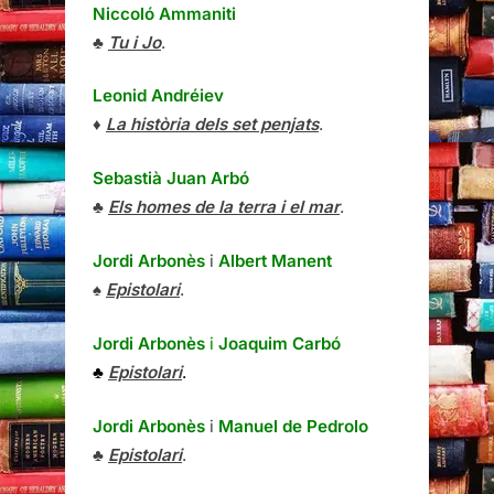
Niccoló Ammaniti
♣
Tu i Jo
.
Leonid Andréiev
♦
La història dels set penjats
.
Sebastià Juan Arbó
♣
Els homes de la terra i el mar
.
Jordi Arbonès
i
Albert Manent
♠
Epistolari
.
Jordi Arbonès
i
Joaquim Carbó
♣
Epistolari
.
Jordi Arbonès
i
Manuel de Pedrolo
♣
Epistolari
.