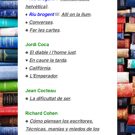
helvètica)
.
♦
Riu brogent
III:
Allí on la llum
.
♠
Converses
.
♣
Fer les cartes
.
Jordi Coca
♣
El diable i l’home just
.
♥
En caure la tarda
.
♦
Califòrnia
.
♣
L’Emperador
.
Jean Cocteau
♣
La dificultat de ser
.
Richard Cohen
♣
Cómo piensan los escritores.
Técnicas, manías y miedos de los