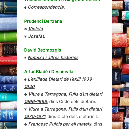
♠
Correspondencia
.
Prudenci Bertrana
♣
Violeta
.
♥
Josafat
.
David Bezmozgis
♠
Nataixa i altres històries
.
Artur Bladé i Desumvila
♠
L’exiliada Dietari de l’exili 1939-
1940
.
♣
Viure a Tarragona, Fulls d’un dietari
1966-1969
, dins Cicle dels dietaris I.
♥
Viure a Tarragona, Fulls d’un dietari
1970-1971
, dins Cicle dels dietaris I.
♣
Francesc Pujols per ell mateix
, dins