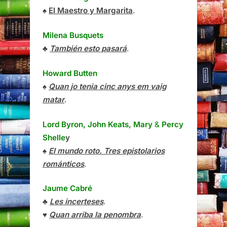
♠
El Maestro y Margarita
.
Milena Busquets
♣
También esto pasará
.
Howard Butten
♠
Quan jo tenia cinc anys em vaig
matar
.
Lord Byron, John Keats, Mary
&
Percy
Shelle
y
♠
El mundo roto. Tres epistolarios
románticos
.
Jaume Cabré
♣
Les incerteses
.
♥
Quan arriba la penombra
.