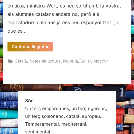
Moacyr
en això, ministro Wert, us heu sortit amb la vostra,
Scliar
als alumnes catalans encara no, però als
espectadors catalans ja ens heu espanyolitzat i, el
que és…
“Els
Continua llegint
»
lleopards
de
Kafka,
,
,
,
Català
Notes de lectura
Novel·la
Scliar, Moacyr
Moacyr
Scliar”
Sóc
Un terç empordanès, un terç egarenc,
un terç solsonenc, català, europeu…
Temperamental, mediterrani,
sentimental…