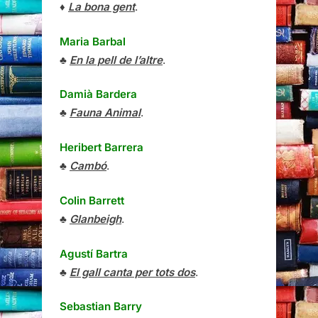
♦
La bona gent
.
Maria Barbal
♣
En la pell de l’altre
.
Damià Bardera
♣
Fauna Animal
.
Heribert Barrera
♣
Cambó
.
Colin Barrett
♣
Glanbeigh
.
Agustí Bartra
♣
El gall canta per tots dos
.
Sebastian Barry