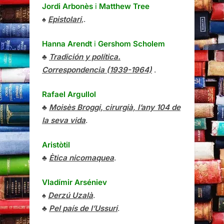
Jordi Arbonès
i
Matthew Tree
♠
Epistolari
,.
Hanna Arendt
i
Gershom Scholem
♣
Tradición y política.
Correspondencia (1939-1964)
.
Rafael Argullol
♣
Moisès Broggi, cirurgià, l’any 104 de
la seva vida
.
Aristòtil
♣
Ètica nicomaquea
.
Vladímir Arséniev
♠
Derzú Uzalà
.
♣
Pel país de l’Ussuri
.