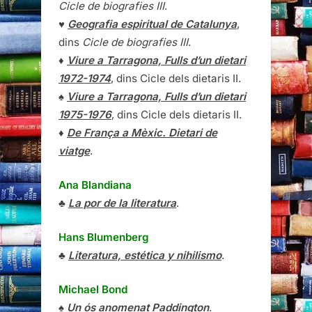
Cicle de biografies III
.
♥
Geografia espiritual de Catalunya
,
dins
Cicle de biografies III
.
♦
Viure a Tarragona, Fulls d’un dietari
1972-1974
, dins Cicle dels dietaris II.
♠
Viure a Tarragona, Fulls d’un dietari
1975-1976
, dins Cicle dels dietaris II.
♦
De França a Mèxic. Dietari de
viatge
.
Ana Blandiana
♣
La por de la literatura
.
Hans Blumenberg
♣
Literatura, estética y nihilismo
.
Michael Bond
♠
Un ós anomenat Paddington
.