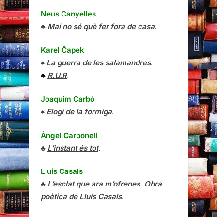
Neus Canyelles
♣
Mai no sé què fer fora de casa
.
Karel Čapek
♠
La guerra de les salamandres
.
♣
R.U.R
.
Joaquim Carbó
♠
Elogi de la formiga
.
Àngel Carbonell
♣
L’instant és tot
.
Lluís Casals
♣
L’esclat que ara m’ofrenes. Obra
poètica de Lluís Casals
.