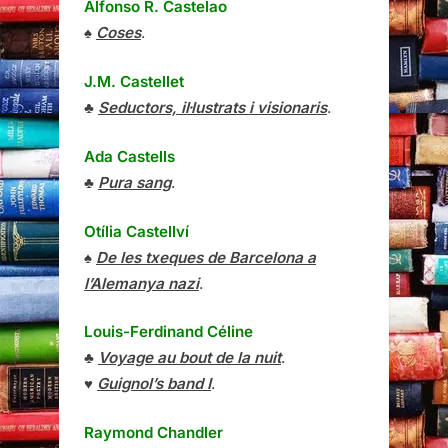
Alfonso R. Castelao
♠
Coses
.
J.M. Castellet
♣
Seductors, il·lustrats i visionaris
.
Ada Castells
♣
Pura sang
.
Otília Castellví
♠
De les txeques de Barcelona a
l’Alemanya nazi
.
Louis-Ferdinand Céline
♣
Voyage au bout de la nuit
.
♥
Guignol’s band I
.
Raymond Chandler