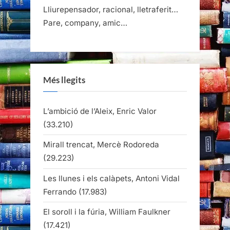
Lliurepensador, racional, lletraferit…
Pare, company, amic…
Més llegits
L’ambició de l’Aleix, Enric Valor
(33.210)
Mirall trencat, Mercè Rodoreda
(29.223)
Les llunes i els calàpets, Antoni Vidal
Ferrando
(17.983)
El soroll i la fúria, William Faulkner
(17.421)