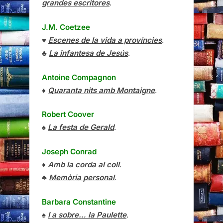
grandes escritores
.
J.M. Coetzee
♥
Escenes de la vida a províncies
.
♣
La infantesa de Jesús
.
Antoine Compagnon
♦
Quaranta nits amb Montaigne
.
Robert Coover
♠
La festa de Gerald
.
Joseph Conrad
♦
Amb la corda al coll
.
♣
Memòria personal
.
Barbara Constantine
♠
I a sobre… la Paulette
.