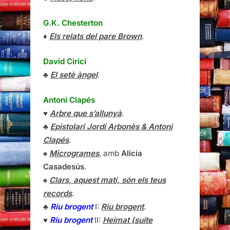
G.K. Chesterton
♦
Els relats del pare Brown
.
David Cirici
♣
El setè àngel
.
Antoni Clapés
♥
Arbre que s’allunyà
.
♣
Epistolari Jordi Arbonès & Antoni
Clapés
.
♠
Microgrames
, amb
Alícia
Casadesús
.
♠
Clars, aquest matí, són els teus
records
.
♣
Riu brogent
I:
Riu brogent
.
♥
Riu brogent
II:
Heimat (suite