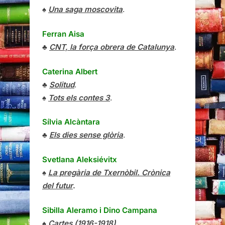
♠
Una saga moscovita
.
Ferran Aisa
♣
CNT, la força obrera de Catalunya
.
Caterina Albert
♣
Solitud
.
♠
Tots els contes 3
.
Sílvia Alcàntara
♣
Els dies sense glòria
.
Svetlana Aleksiévitx
♠
La pregària de Txernòbil. Crònica
del futur
.
Sibilla Aleramo
i
Dino Campana
♠
Cartes (1916-1918)
.