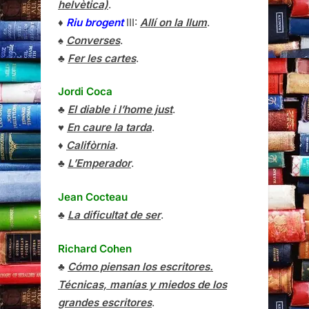
helvètica)
.
♦
Riu brogent
III:
Allí on la llum
.
♠
Converses
.
♣
Fer les cartes
.
Jordi Coca
♣
El diable i l’home just
.
♥
En caure la tarda
.
♦
Califòrnia
.
♣
L’Emperador
.
Jean Cocteau
♣
La dificultat de ser
.
Richard Cohen
♣
Cómo piensan los escritores.
Técnicas, manías y miedos de los
grandes escritores
.