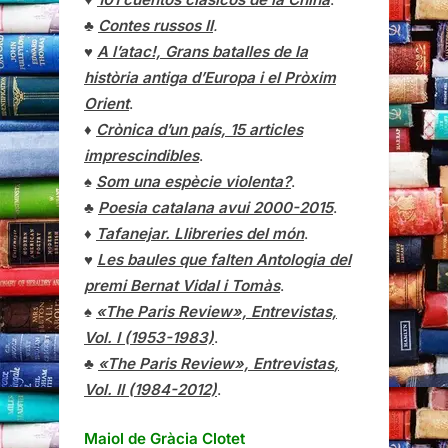
♣
Contes russos II
.
♥
A l’atac!, Grans batalles de la
història antiga d’Europa i el Pròxim
Orient
.
♦
Crònica d’un país, 15 articles
imprescindibles
.
♠
Som una espècie violenta?
.
♣
Poesia catalana avui 2000-2015
.
♦
Tafanejar. Llibreries del món
.
♥
Les baules que falten Antologia del
premi Bernat Vidal i Tomàs
.
♠
«The Paris Review», Entrevistas,
Vol. I (1953-1983)
.
♣
«The Paris Review»,
Entrevistas
,
Vol. II (1984-2012)
.
Maiol de Gràcia Clotet