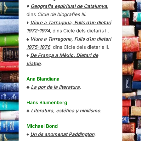
♥
Geografia espiritual de Catalunya
,
dins
Cicle de biografies III
.
♦
Viure a Tarragona, Fulls d’un dietari
1972-1974
, dins Cicle dels dietaris II.
♠
Viure a Tarragona, Fulls d’un dietari
1975-1976
, dins Cicle dels dietaris II.
♦
De França a Mèxic. Dietari de
viatge
.
Ana Blandiana
♣
La por de la literatura
.
Hans Blumenberg
♣
Literatura, estética y nihilismo
.
Michael Bond
♠
Un ós anomenat Paddington
.