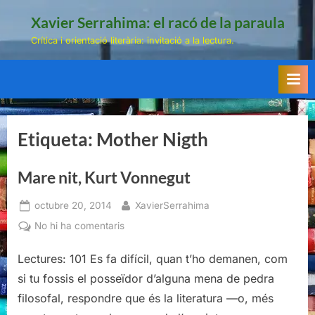
Skip
Xavier Serrahima: el racó de la paraula
to
Crítica i orientació literària: invitació a la lectura.
content
Etiqueta:
Mother Nigth
Mare nit, Kurt Vonnegut
Posted
By
octubre 20, 2014
XavierSerrahima
on
a
No hi ha comentaris
Mare
nit,
Lectures: 101 Es fa difícil, quan t’ho demanen, com
Kurt
si tu fossis el posseïdor d’alguna mena de pedra
Vonnegut
filosofal, respondre que és la literatura —o, més