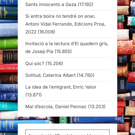
Sants innocents a Gaza
(17.192)
Si entra boira no tendré on anar,
Antoni Vidal Ferrando, Edicions Proa,
2022
(16.008)
Invitació a la lectura d’El quadern gris,
de Josep Pla
(15.855)
Qui sóc?
(15.206)
Solitud, Caterina Albert
(14.760)
La idea de l’emigrant, Enric Valor
(13.871)
Mal d’escola, Daniel Pennac
(13.203)