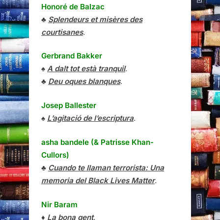
Honoré de Balzac
♣
Splendeurs et misères des
courtisanes
.
Gerbrand Bakker
♠
A dalt tot està tranquil
.
♣
Deu oques blanques
.
Josep Ballester
♠
L’agitació de l’escriptura
.
asha bandele (& Patrisse Khan-
Cullors)
♣
Cuando te llaman terrorista: Una
memoria del Black Lives Matter
.
Nir Baram
♦
La bona gent
.