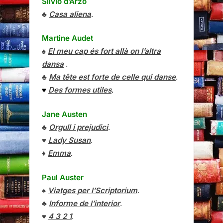
Silvio d’Arzo
♣
Casa aliena
.
Martine Audet
♠
El meu cap és fort allà on l’altra
dansa
.
♣
Ma tête est forte de celle qui danse
.
♥
Des formes utiles
.
Jane Austen
♣
Orgull i prejudici
.
♥
Lady Susan
.
♦
Emma
.
Paul Auster
♠
Viatges per l’Scriptorium
.
♣
Informe de l’interior
.
♥
4 3 2 1
.