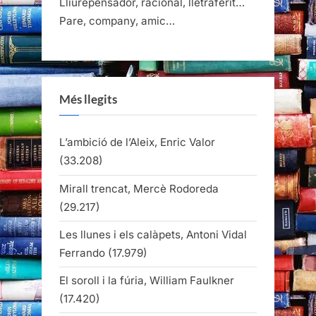
Lliurepensador, racional, lletraferit…
Pare, company, amic…
Més llegits
L’ambició de l’Aleix, Enric Valor
(33.208)
Mirall trencat, Mercè Rodoreda
(29.217)
Les llunes i els calàpets, Antoni Vidal
Ferrando
(17.979)
El soroll i la fúria, William Faulkner
(17.420)