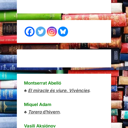
Montserrat Abelló
♣
El miracle és viure. Vivències
.
Miquel Adam
♣
Torero
d’hivern
.
Vasili Aksiónov