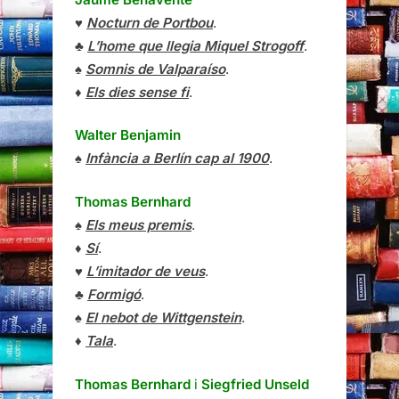
♥
Nocturn de Portbou
.
♣
L’home que llegia Miquel Strogoff
.
♠
Somnis de Valparaíso
.
♦
Els dies sense fi
.
Walter Benjamin
♠
Infància a Berlín cap al 1900
.
Thomas Bernhard
♠
Els meus premis
.
♦
Sí
.
♥
L’imitador de veus
.
♣
Formigó
.
♠
El nebot de Wittgenstein
.
♦
Tala
.
Thomas Bernhard
i
Siegfried Unseld