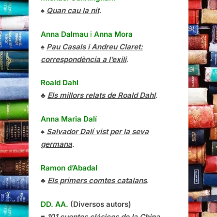
♠
Quan cau la nit
.
Anna Dalmau
i
Anna Mora
♠
Pau Casals i Andreu Claret:
correspondència a l’exili
.
Roald Dahl
♣
Els millors relats de Roald Dahl
.
Anna Maria Dalí
♠
Salvador Dalí vist per la seva
germana
.
Ramon d’Abadal
♣
Els primers comtes catalans
.
DD. AA.
(Diversos autors)
♥
101 cuentos clásicos de la China
.