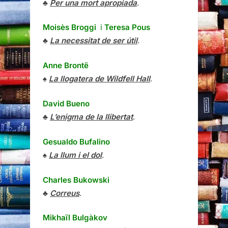
♣
Per una mort apropiada
.
Moisès Broggi
i
Teresa Pous
♣
La necessitat de ser útil
.
Anne Brontë
♠
La llogatera de Wildfell Hall
.
David Bueno
♣
L’enigma de la llibertat
.
Gesualdo Bufalino
♠
La llum i el dol
.
Charles Bukowski
♣
Correus
.
Mikhaïl Bulgàkov