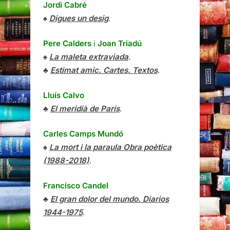
Jordi Cabré
♠
Digues un desig
.
Pere Calders
i
Joan Triadú
♠
La maleta extraviada
.
♣
Estimat amic. Cartes. Textos
.
Lluís Calvo
♣
El meridià de París
.
Carles Camps Mundó
♠
La mort i la paraula Obra poètica
(1988-2018)
.
Francisco Candel
♣
El gran dolor del mundo. Diarios
1944-1975
.