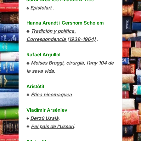
♠
Epistolari
,.
Hanna Arendt
i
Gershom Scholem
♣
Tradición y política.
Correspondencia (1939-1964)
.
Rafael Argullol
♣
Moisès Broggi, cirurgià, l’any 104 de
la seva vida
.
Aristòtil
♣
Ètica nicomaquea
.
Vladímir Arséniev
♠
Derzú Uzalà
.
♣
Pel país de l’Ussuri
.