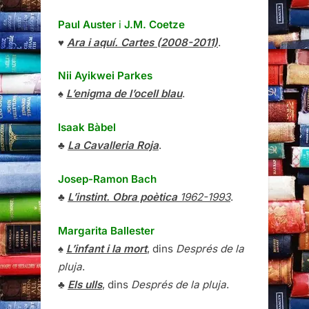
Paul Auster
i
J.M. Coetze
♥
Ara i aquí. Cartes (2008-2011)
.
Nii Ayikwei Parkes
♠
L’enigma de l’ocell blau
.
Isaak Bàbel
♣
La Cavalleria Roja
.
Josep-Ramon Bach
♣
L’instint. Obra poètica
1962-1993
.
Margarita Ballester
♠
L’infant i la mort
, dins
Després de la
pluja
.
♣
Els ulls
, dins
Després de la pluja
.