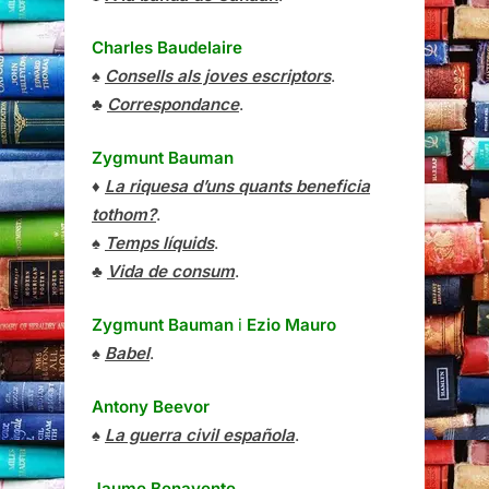
Charles Baudelaire
♠
Consells als joves escriptors
.
♣
Correspondance
.
Zygmunt Bauman
♦
La riquesa d’uns quants beneficia
tothom?
.
♠
Temps líquids
.
♣
Vida de consum
.
Zygmunt Bauman
i
Ezio Mauro
♠
Babel
.
Antony Beevor
♠
La guerra civil española
.
Jaume Benavente