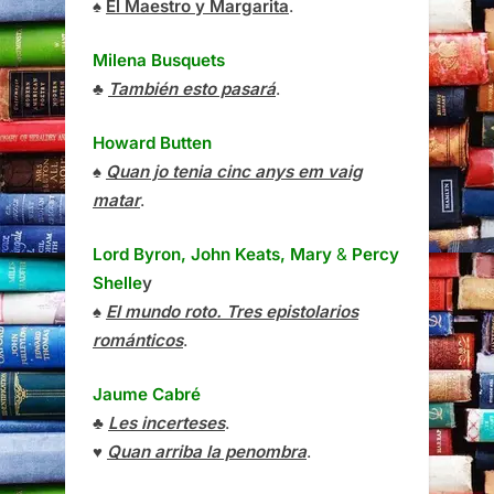
♠
El Maestro y Margarita
.
Milena Busquets
♣
También esto pasará
.
Howard Butten
♠
Quan jo tenia cinc anys em vaig
matar
.
Lord Byron, John Keats, Mary
&
Percy
Shelle
y
♠
El mundo roto. Tres epistolarios
románticos
.
Jaume Cabré
♣
Les incerteses
.
♥
Quan arriba la penombra
.