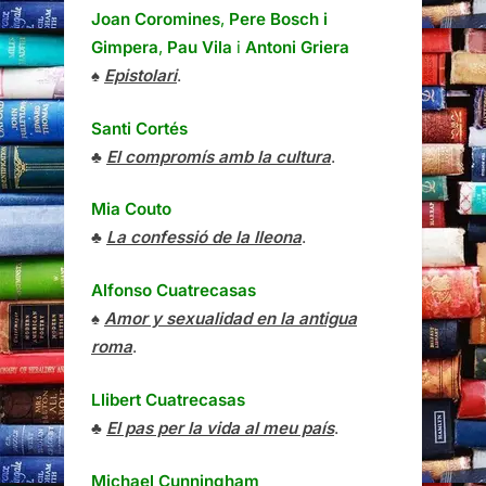
Joan Coromines
,
Pere Bosch i
Gimpera
,
Pau Vila
i
Antoni Griera
♠
Epistolari
.
Santi Cortés
♣
El compromís amb la cultura
.
Mia Couto
♣
La confessió de la lleona
.
Alfonso Cuatrecasas
♠
Amor y sexualidad en la antigua
roma
.
Llibert Cuatrecasas
♣
El pas per la vida al meu país
.
Michael Cunningham