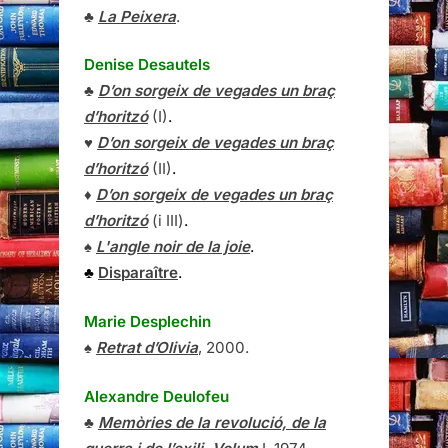
♣
La Peixera
.
Denise Desautels
♣
D’on sorgeix de vegades un braç
d’horitzó
(I)
.
♥
D’on sorgeix de vegades un braç
d’horitzó
(II)
.
♦
D’on sorgeix de vegades un braç
d’horitzó
(i III)
.
♠
L'angle noir de la joie
.
♣
Disparaître
.
Marie Desplechin
♠
Retrat d’Olivia
, 2000.
Alexandre Deulofeu
♣
Memòries de la revolució, de la