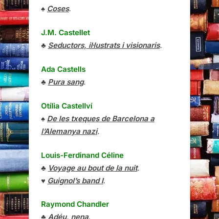
♠
Coses
.
J.M. Castellet
♣
Seductors, il·lustrats i visionaris
.
Ada Castells
♣
Pura sang
.
Otília Castellví
♠
De les txeques de Barcelona a
l’Alemanya nazi
.
Louis-Ferdinand Céline
♣
Voyage au bout de la nuit
.
♥
Guignol’s band I
.
Raymond Chandler
♣
Adéu, nena
.