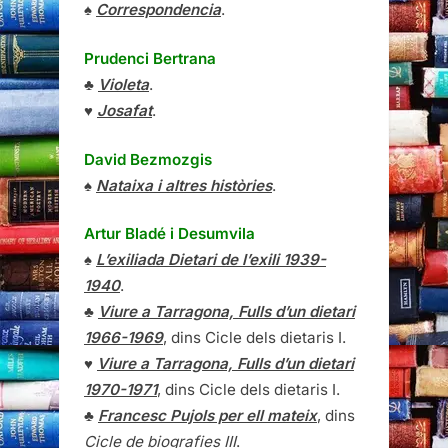
♠
Correspondencia
.
Prudenci Bertrana
♣
Violeta
.
♥
Josafat
.
David Bezmozgis
♠
Nataixa i altres històries
.
Artur Bladé i Desumvila
♠
L’exiliada Dietari de l’exili 1939-
1940
.
♣
Viure a Tarragona, Fulls d’un dietari
1966-1969
, dins Cicle dels dietaris I.
♥
Viure a Tarragona, Fulls d’un dietari
1970-1971
, dins Cicle dels dietaris I.
♣
Francesc Pujols per ell mateix
, dins
Cicle de biografies III
.