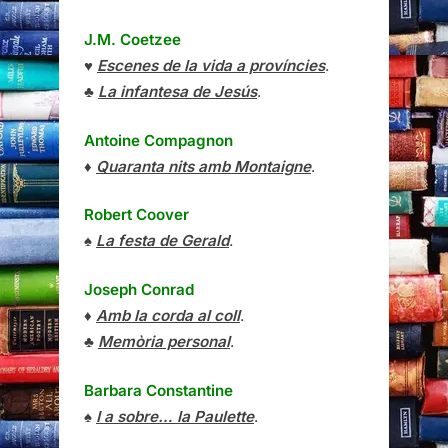
J.M. Coetzee
♥
Escenes de la vida a províncies
.
♣
La infantesa de Jesús
.
Antoine Compagnon
♦
Quaranta nits amb Montaigne
.
Robert Coover
♠
La festa de Gerald
.
Joseph Conrad
♦
Amb la corda al coll
.
♣
Memòria personal
.
Barbara Constantine
♠
I a sobre… la Paulette
.