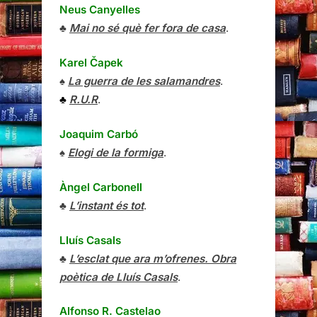
Neus Canyelles
♣
Mai no sé què fer fora de casa
.
Karel Čapek
♠
La guerra de les salamandres
.
♣
R.U.R
.
Joaquim Carbó
♠
Elogi de la formiga
.
Àngel Carbonell
♣
L’instant és tot
.
Lluís Casals
♣
L’esclat que ara m’ofrenes. Obra
poètica de Lluís Casals
.
Alfonso R. Castelao