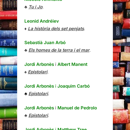
♣
Tu i Jo
.
Leonid Andréiev
♦
La història dels set penjats
.
Sebastià Juan Arbó
♣
Els homes de la terra i el mar
.
Jordi Arbonès
i
Albert Manent
♠
Epistolari
.
Jordi Arbonès
i
Joaquim Carbó
♣
Epistolari
.
Jordi Arbonès
i
Manuel de Pedrolo
♣
Epistolari
.
Jordi Arbonès
i
Matthew Tree