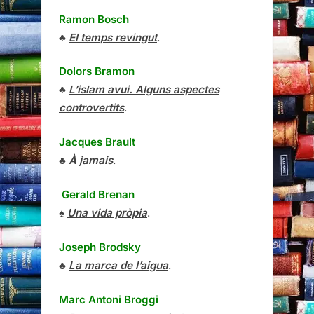
Ramon Bosch
♣
El temps revingut
.
Dolors Bramon
♣
L’islam avui. Alguns aspectes
controvertits
.
Jacques Brault
♣
À jamais
.
Gerald Brenan
♠
Una vida pròpia
.
Joseph Brodsky
♣
La marca de l’aigua
.
Marc Antoni Broggi