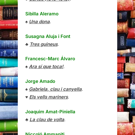
Sibilla Aleramo
♠
Una dona
.
Susagna Aluja i Font
♣
Tres guineus
.
Francesc-Marc Álvaro
♠
Ara sí que toca!
.
Jorge Amado
♠
Gabriela, clau i canyella
.
♥
Els vells mariners
.
Joaquim Amat-Piniella
♣
La clau de volta
.
Niccoló Ammaniti