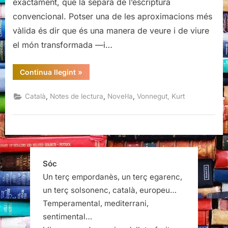
exactament, que la separa de l’escriptura
convencional. Potser una de les aproximacions més
vàlida és dir que és una manera de veure i de viure
el món transformada —i…
“Mare
Continua llegint
»
nit,
Kurt
Vonnegut”
,
,
,
Català
Notes de lectura
Novel·la
Vonnegut, Kurt
Sóc
Un terç empordanès, un terç egarenc,
un terç solsonenc, català, europeu…
Temperamental, mediterrani,
sentimental…