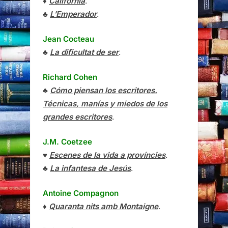
♦
Califòrnia
.
♣
L’Emperador
.
Jean Cocteau
♣
La dificultat de ser
.
Richard Cohen
♣
Cómo piensan los escritores.
Técnicas, manías y miedos de los
grandes escritores
.
J.M. Coetzee
♥
Escenes de la vida a províncies
.
♣
La infantesa de Jesús
.
Antoine Compagnon
♦
Quaranta nits amb Montaigne
.