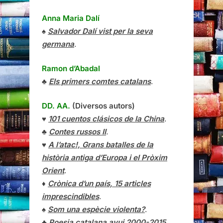
Anna Maria Dalí
♠
Salvador Dalí vist per la seva
germana
.
Ramon d’Abadal
♣
Els primers comtes catalans
.
DD. AA.
(Diversos autors)
♥
101 cuentos clásicos de la China
.
♣
Contes russos II
.
♥
A l’atac!, Grans batalles de la
història antiga d’Europa i el Pròxim
Orient
.
♦
Crònica d’un país, 15 articles
imprescindibles
.
♠
Som una espècie violenta?
.
♣
Poesia catalana avui 2000-2015
.