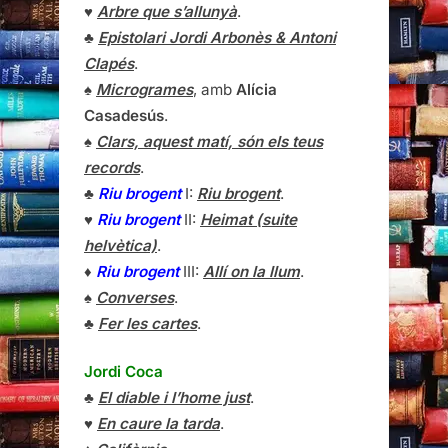
♥
Arbre que s’allunyà
.
♣
Epistolari Jordi Arbonès & Antoni
Clapés
.
♠
Microgrames
, amb
Alícia
Casadesús
.
♠
Clars, aquest matí, són els teus
records
.
♣
Riu brogent
I:
Riu brogent
.
♥
Riu brogent
II:
Heimat (suite
helvètica)
.
♦
Riu brogent
III:
Allí on la llum
.
♠
Converses
.
♣
Fer les cartes
.
Jordi Coca
♣
El diable i l’home just
.
♥
En caure la tarda
.