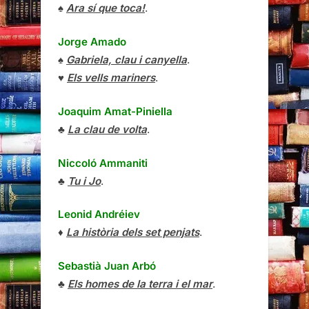
♠
Ara sí que toca!
.
Jorge Amado
♠
Gabriela, clau i canyella
.
♥
Els vells mariners
.
Joaquim Amat-Piniella
♣
La clau de volta
.
Niccoló Ammaniti
♣
Tu i Jo
.
Leonid Andréiev
♦
La història dels set penjats
.
Sebastià Juan Arbó
♣
Els homes de la terra i el mar
.