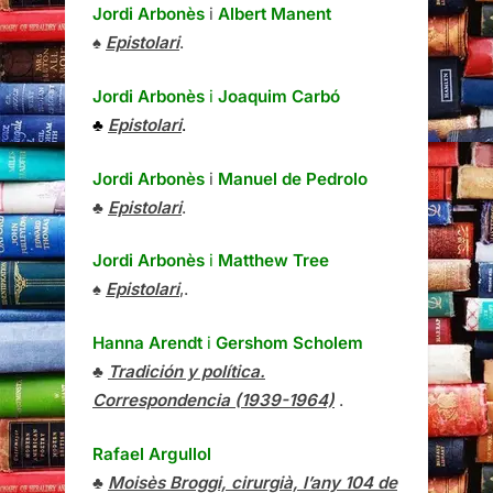
Jordi Arbonès
i
Albert Manent
♠
Epistolari
.
Jordi Arbonès
i
Joaquim Carbó
♣
Epistolari
.
Jordi Arbonès
i
Manuel de Pedrolo
♣
Epistolari
.
Jordi Arbonès
i
Matthew Tree
♠
Epistolari
,.
Hanna Arendt
i
Gershom Scholem
♣
Tradición y política.
Correspondencia (1939-1964)
.
Rafael Argullol
♣
Moisès Broggi, cirurgià, l’any 104 de