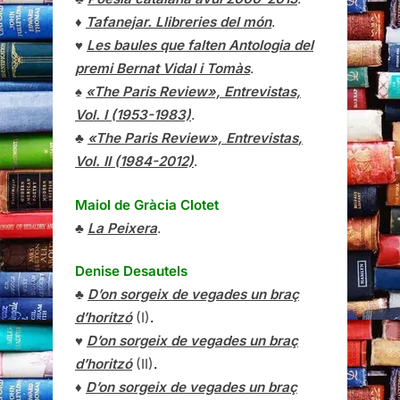
♦
Tafanejar. Llibreries del món
.
♥
Les baules que falten Antologia del
premi Bernat Vidal i Tomàs
.
♠
«The Paris Review», Entrevistas,
Vol. I (1953-1983)
.
♣
«The Paris Review»,
Entrevistas
,
Vol. II (1984-2012)
.
Maiol de Gràcia Clotet
♣
La Peixera
.
Denise Desautels
♣
D’on sorgeix de vegades un braç
d’horitzó
(I)
.
♥
D’on sorgeix de vegades un braç
d’horitzó
(II)
.
♦
D’on sorgeix de vegades un braç