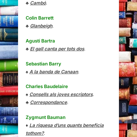
♣
Cambó
.
Colin Barrett
♣
Glanbeigh
.
Agustí Bartra
♣
El gall canta per tots dos
.
Sebastian Barry
♠
A la banda de Canaan
.
Charles Baudelaire
♠
Consells als joves escriptors
.
♣
Correspondance
.
Zygmunt Bauman
♦
La riquesa d’uns quants beneficia
tothom?
.