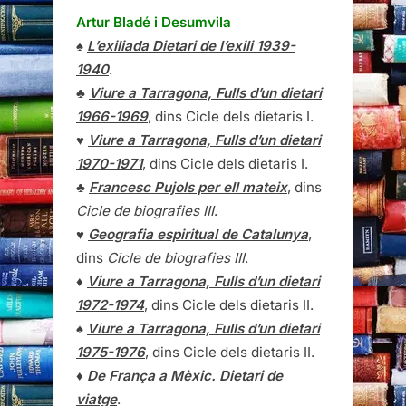
Artur Bladé i Desumvila
♠
L’exiliada Dietari de l’exili 1939-
1940
.
♣
Viure a Tarragona, Fulls d’un dietari
1966-1969
, dins Cicle dels dietaris I.
♥
Viure a Tarragona, Fulls d’un dietari
1970-1971
, dins Cicle dels dietaris I.
♣
Francesc Pujols per ell mateix
, dins
Cicle de biografies III
.
♥
Geografia espiritual de Catalunya
,
dins
Cicle de biografies III
.
♦
Viure a Tarragona, Fulls d’un dietari
1972-1974
, dins Cicle dels dietaris II.
♠
Viure a Tarragona, Fulls d’un dietari
1975-1976
, dins Cicle dels dietaris II.
♦
De França a Mèxic. Dietari de
viatge
.