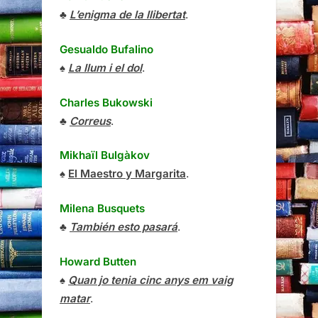
♣
L’enigma de la llibertat
.
Gesualdo Bufalino
♠
La llum i el dol
.
Charles Bukowski
♣
Correus
.
Mikhaïl Bulgàkov
♠
El Maestro y Margarita
.
Milena Busquets
♣
También esto pasará
.
Howard Butten
♠
Quan jo tenia cinc anys em vaig
matar
.