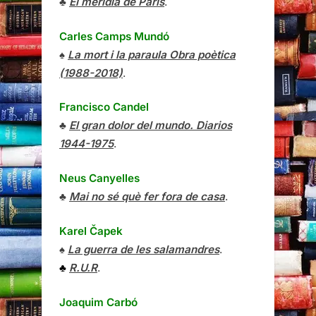
♣
El meridià de París
.
Carles Camps Mundó
♠
La mort i la paraula Obra poètica
(1988-2018)
.
Francisco Candel
♣
El gran dolor del mundo. Diarios
1944-1975
.
Neus Canyelles
♣
Mai no sé què fer fora de casa
.
Karel Čapek
♠
La guerra de les salamandres
.
♣
R.U.R
.
Joaquim Carbó