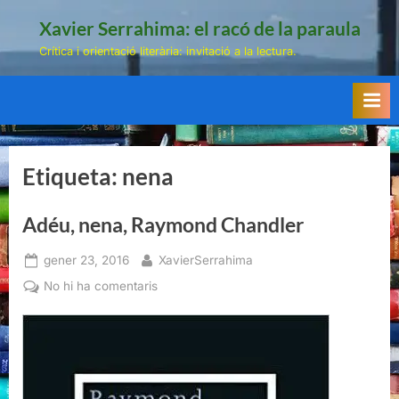
Skip
Xavier Serrahima: el racó de la paraula
to
Crítica i orientació literària: invitació a la lectura.
content
Etiqueta:
nena
Adéu, nena, Raymond Chandler
Posted
By
gener 23, 2016
XavierSerrahima
on
a
No hi ha comentaris
Adéu,
nena,
Raymond
Chandler