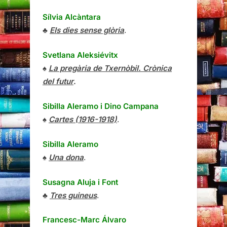
Sílvia Alcàntara
♣
Els dies sense glòria
.
Svetlana Aleksiévitx
♠
La pregària de Txernòbil. Crònica
del futur
.
Sibilla Aleramo
i
Dino Campana
♠
Cartes (1916-1918)
.
Sibilla Aleramo
♠
Una dona
.
Susagna Aluja i Font
♣
Tres guineus
.
Francesc-Marc Álvaro