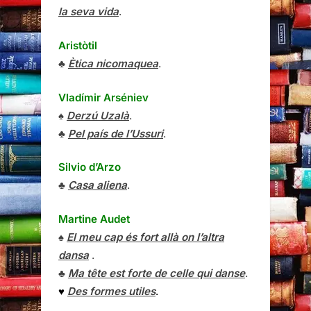
la seva vida
.
Aristòtil
♣
Ètica nicomaquea
.
Vladímir Arséniev
♠
Derzú Uzalà
.
♣
Pel país de l’Ussuri
.
Silvio d’Arzo
♣
Casa aliena
.
Martine Audet
♠
El meu cap és fort allà on l’altra
dansa
.
♣
Ma tête est forte de celle qui danse
.
♥
Des formes utiles
.