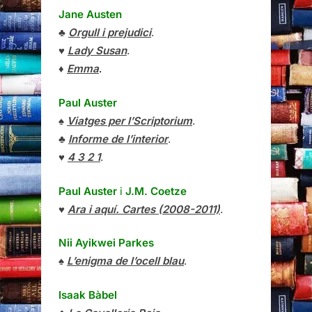
Jane Austen
♣
Orgull i prejudici
.
♥
Lady Susan
.
♦
Emma
.
Paul Auster
♠
Viatges per l’Scriptorium
.
♣
Informe de l’interior
.
♥
4 3 2 1
.
Paul Auster
i
J.M. Coetze
♥
Ara i aquí. Cartes (2008-2011)
.
Nii Ayikwei Parkes
♠
L’enigma de l’ocell blau
.
Isaak Bàbel