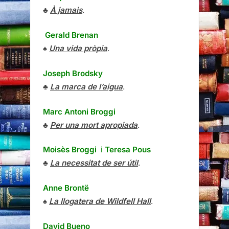
♣
À jamais
.
Gerald Brenan
♠
Una vida pròpia
.
Joseph Brodsky
♣
La marca de l’aigua
.
Marc Antoni Broggi
♣
Per una mort apropiada
.
Moisès Broggi
i
Teresa Pous
♣
La necessitat de ser útil
.
Anne Brontë
♠
La llogatera de Wildfell Hall
.
David Bueno