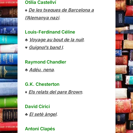
Otília Castellví
♠
De les txeques de Barcelona a
l’Alemanya nazi
.
Louis-Ferdinand Céline
♣
Voyage au bout de la nuit
.
♥
Guignol’s band I
.
Raymond Chandler
♣
Adéu, nena
.
G.K. Chesterton
♦
Els relats del pare Brown
.
David Cirici
♣
El setè àngel
.
Antoni Clapés