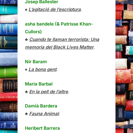
Josep Ballester
♠
L’agitació de l’escriptura
.
asha bandele (& Patrisse Khan-
Cullors)
♣
Cuando te llaman terrorista: Una
memoria del Black Lives Matter
.
Nir Baram
♦
La bona gent
.
Maria Barbal
♣
En la pell de l’altre
.
Damià Bardera
♣
Fauna Animal
.
Heribert Barrera