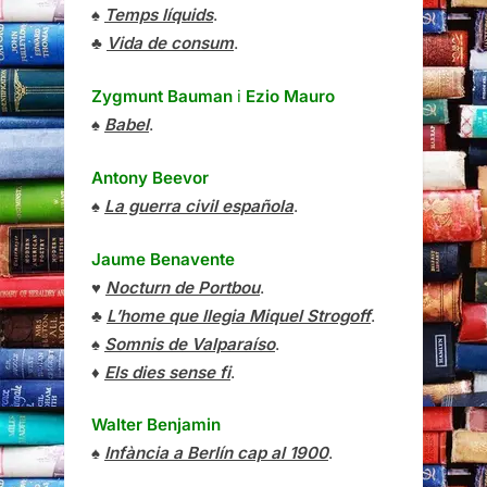
♠
Temps líquids
.
♣
Vida de consum
.
Zygmunt Bauman
i
Ezio Mauro
♠
Babel
.
Antony Beevor
♠
La guerra civil española
.
Jaume Benavente
♥
Nocturn de Portbou
.
♣
L’home que llegia Miquel Strogoff
.
♠
Somnis de Valparaíso
.
♦
Els dies sense fi
.
Walter Benjamin
♠
Infància a Berlín cap al 1900
.