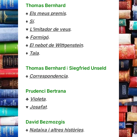
Thomas Bernhard
♠
Els meus premis
.
♦
Sí
.
♥
L’imitador de veus
.
♣
Formigó
.
♠
El nebot de Wittgenstein
.
♦
Tala
.
Thomas Bernhard
i
Siegfried Unseld
♠
Correspondencia
.
Prudenci Bertrana
♣
Violeta
.
♥
Josafat
.
David Bezmozgis
♠
Nataixa i altres històries
.