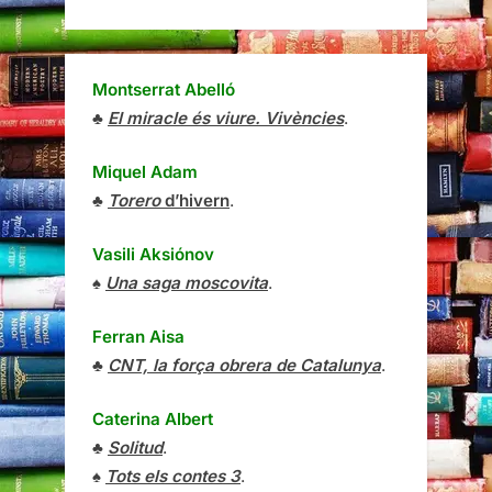
Montserrat Abelló
♣
El miracle és viure. Vivències
.
Miquel Adam
♣
Torero
d’hivern
.
Vasili Aksiónov
♠
Una saga moscovita
.
Ferran Aisa
♣
CNT, la força obrera de Catalunya
.
Caterina Albert
♣
Solitud
.
♠
Tots els contes 3
.