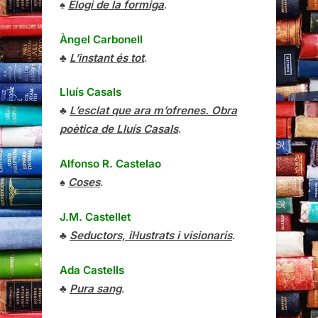
♠
Elogi de la formiga
.
Àngel Carbonell
♣
L’instant és tot
.
Lluís Casals
♣
L’esclat que ara m’ofrenes. Obra
poètica de Lluís Casals
.
Alfonso R. Castelao
♠
Coses
.
J.M. Castellet
♣
Seductors, il·lustrats i visionaris
.
Ada Castells
♣
Pura sang
.