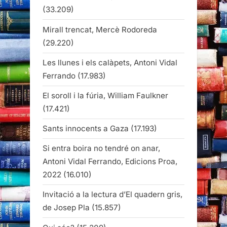
(33.209)
Mirall trencat, Mercè Rodoreda
(29.220)
Les llunes i els calàpets, Antoni Vidal
Ferrando
(17.983)
El soroll i la fúria, William Faulkner
(17.421)
Sants innocents a Gaza
(17.193)
Si entra boira no tendré on anar,
Antoni Vidal Ferrando, Edicions Proa,
2022
(16.010)
Invitació a la lectura d’El quadern gris,
de Josep Pla
(15.857)