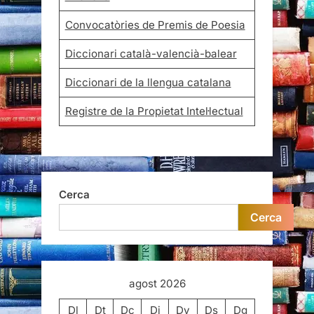
Convocatòries de Premis de Poesia
Diccionari català-valencià-balear
Diccionari de la llengua catalana
Registre de la Propietat Intel·lectual
Cerca
Cerca
agost 2026
Dl
Dt
Dc
Dj
Dv
Ds
Dg