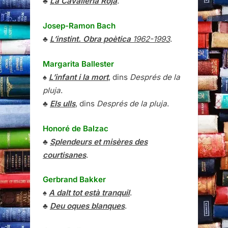
♣
La Cavalleria Roja
.
Josep-Ramon Bach
♣
L’instint. Obra poètica
1962-1993
.
Margarita Ballester
♠
L’infant i la mort
, dins
Després de la
pluja
.
♣
Els ulls
, dins
Després de la pluja
.
Honoré de Balzac
♣
Splendeurs et misères des
courtisanes
.
Gerbrand Bakker
♠
A dalt tot està tranquil
.
♣
Deu oques blanques
.