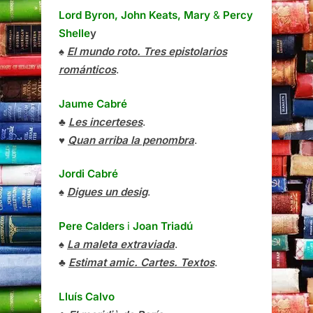
Lord Byron, John Keats, Mary
&
Percy
Shelle
y
♠
El mundo roto. Tres epistolarios
románticos
.
Jaume Cabré
♣
Les incerteses
.
♥
Quan arriba la penombra
.
Jordi Cabré
♠
Digues un desig
.
Pere Calders
i
Joan Triadú
♠
La maleta extraviada
.
♣
Estimat amic. Cartes. Textos
.
Lluís Calvo