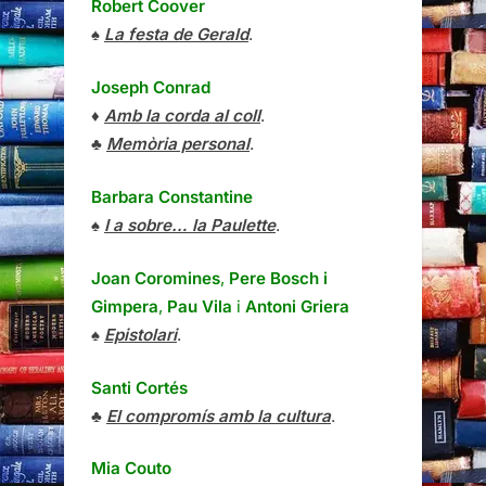
Robert Coover
♠
La festa de Gerald
.
Joseph Conrad
♦
Amb la corda al coll
.
♣
Memòria personal
.
Barbara Constantine
♠
I a sobre… la Paulette
.
Joan Coromines
,
Pere Bosch i
Gimpera
,
Pau Vila
i
Antoni Griera
♠
Epistolari
.
Santi Cortés
♣
El compromís amb la cultura
.
Mia Couto