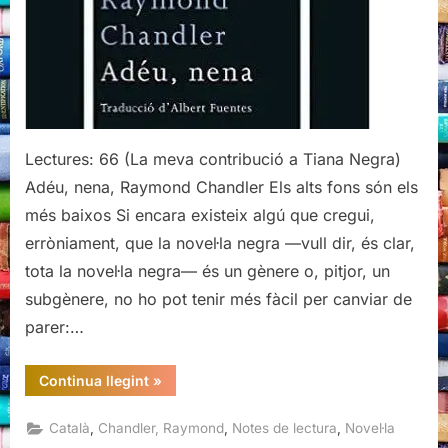
Lectures: 66 (La meva contribució a Tiana Negra)
Adéu, nena, Raymond Chandler Els alts fons són els
més baixos Si encara existeix algú que cregui,
erròniament, que la novel·la negra —vull dir, és clar,
tota la novel·la negra— és un gènere o, pitjor, un
subgènere, no ho pot tenir més fàcil per canviar de
parer:…
“Adéu,
Continua llegint
»
nena,
Raymond
Chandler”
,
,
,
Català
Chandler, Raymond
Notes de lectura
Novel·la