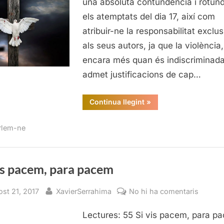
una absoluta contundència i rotund
els atemptats del dia 17, així com
atribuir-ne la responsabilitat exclus
als seus autors, ja que la violència,
encara més quan és indiscriminada
admet justificacions de cap…
“Si
Continua llegint
»
vis
pacem,
para
rlem-ne
pacem”
is pacem, para pacem
sted
By
a
ost 21, 2017
XavierSerrahima
No hi ha comentaris
Si
Lectures: 55 Si vis pacem, para p
vis