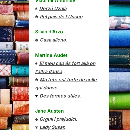
Vladímir Arséniev
♠
Derzú Uzalà
.
♣
Pel país de l’Ussuri
.
Silvio d’Arzo
♣
Casa aliena
.
Martine Audet
♠
El meu cap és fort allà on
l’altra dansa
.
♣
Ma tête est forte de celle
qui danse
.
♥
Des formes utiles
.
Jane Austen
♣
Orgull i prejudici
.
♥
Lady Susan
.