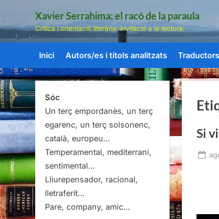
Skip
Xavier Serrahima: el racó de la paraula
to
Crítica i orientació literària: invitació a la lectura.
content
Inici
Autors/es i títols analitzats
Traductors/
Sóc
Eti
Un terç empordanès, un terç
egarenc, un terç solsonenc,
Si v
català, europeu…
Temperamental, mediterrani,
Po
ag
sentimental…
on
Lliurepensador, racional,
lletraferit…
Pare, company, amic…