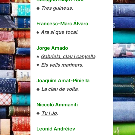
♣
Tres guineus
.
Francesc-Marc Álvaro
♠
Ara sí que toca!
.
Jorge Amado
♠
Gabriela, clau i canyella
.
♥
Els vells mariners
.
Joaquim Amat-Piniella
♣
La clau de volta
.
Niccoló Ammaniti
♣
Tu i Jo
.
Leonid Andréiev