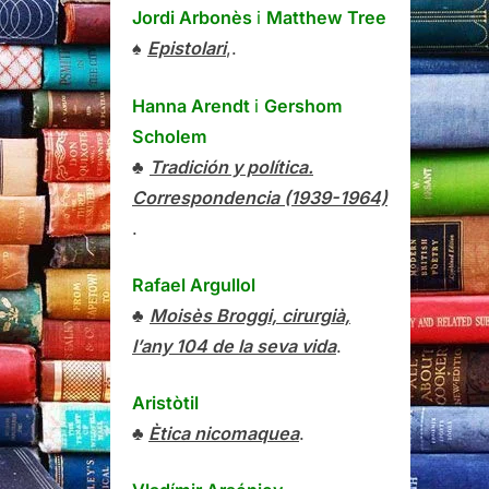
Jordi Arbonès
i
Matthew Tree
♠
Epistolari
,.
Hanna Arendt
i
Gershom
Scholem
♣
Tradición y política.
Correspondencia (1939-1964)
.
Rafael Argullol
♣
Moisès Broggi, cirurgià,
l’any 104 de la seva vida
.
Aristòtil
♣
Ètica nicomaquea
.