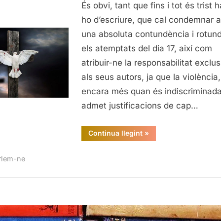
pacem,
És obvi, tant que fins i tot és trist 
para
ho d’escriure, que cal condemnar 
pacem
una absoluta contundència i rotund
els atemptats del dia 17, així com
atribuir-ne la responsabilitat exclus
als seus autors, ja que la violència,
encara més quan és indiscriminada
admet justificacions de cap…
“Si
Continua llegint
»
vis
pacem,
para
rlem-ne
pacem”