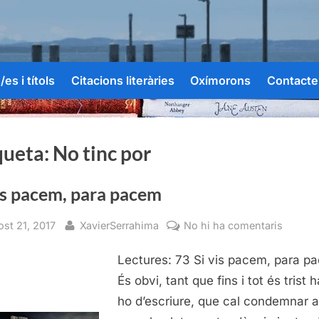
es i títols
Citacions literàries
Oxímorons
Contacte
queta:
No tinc por
is pacem, para pacem
sted
By
a
ost 21, 2017
XavierSerrahima
No hi ha comentaris
Si
Lectures: 73 Si vis pacem, para p
vis
pacem,
És obvi, tant que fins i tot és trist 
para
ho d’escriure, que cal condemnar 
pacem