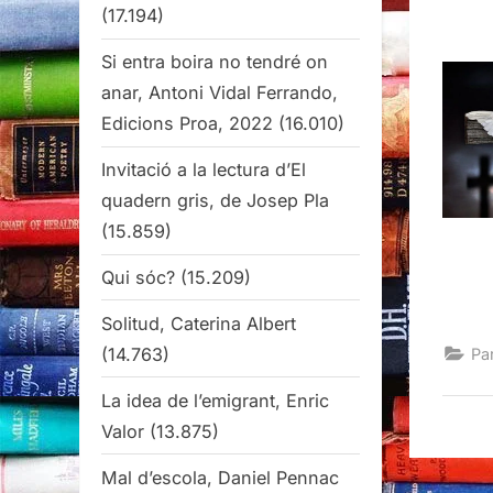
(17.194)
Si entra boira no tendré on
anar, Antoni Vidal Ferrando,
Edicions Proa, 2022
(16.010)
Invitació a la lectura d’El
quadern gris, de Josep Pla
(15.859)
Qui sóc?
(15.209)
Solitud, Caterina Albert
(14.763)
Pa
La idea de l’emigrant, Enric
Valor
(13.875)
Mal d’escola, Daniel Pennac