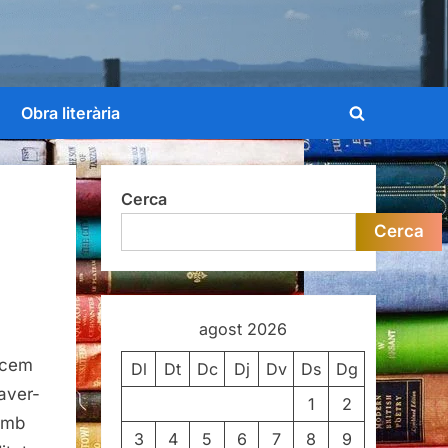
Obra literària
Toggle
search
form
Cerca
Cerca
agost 2026
acem
Dl
Dt
Dc
Dj
Dv
Ds
Dg
haver-
1
2
amb
3
4
5
6
7
8
9