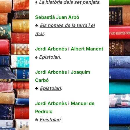
♦
La història dels set penjats
.
Sebastià Juan Arbó
♣
Els homes de la terra i el
mar
.
Jordi Arbonès
i
Albert Manent
♠
Epistolari
.
Jordi Arbonès
i
Joaquim
Carbó
♣
Epistolari
.
Jordi Arbonès
i
Manuel de
Pedrolo
♣
Epistolari
.