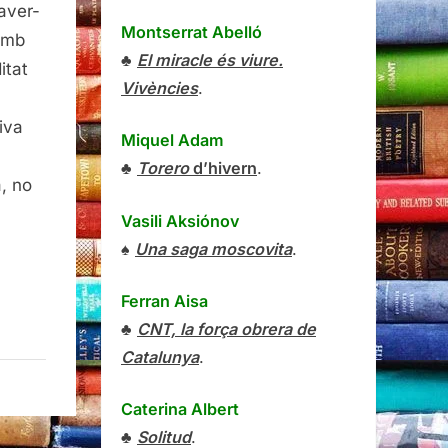
haver-
Montserrat Abelló
amb
♣
El miracle és viure.
itat
Vivències
.
iva
Miquel Adam
♣
Torero
d’hivern
.
, no
Vasili Aksiónov
♠
Una saga moscovita
.
Ferran Aisa
♣
CNT, la força obrera de
Catalunya
.
Caterina Albert
♣
Solitud
.