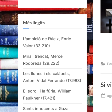
Més llegits
L’ambició de l’Aleix, Enric
Valor
(33.210)
Mirall trencat, Mercè
Rodoreda
(29.222)
Pa
Les llunes i els calàpets,
Antoni Vidal Ferrando
(17.983)
Si v
El soroll i la fúria, William
Po
ag
Faulkner
(17.421)
on
Sants innocents a Gaza