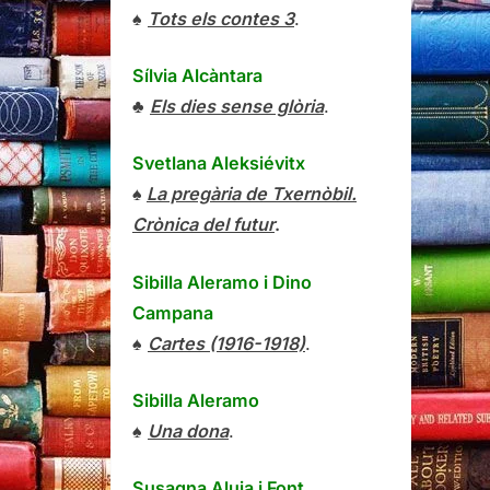
♠
Tots els contes 3
.
Sílvia Alcàntara
♣
Els dies sense glòria
.
Svetlana Aleksiévitx
♠
La pregària de Txernòbil.
Crònica del futur
.
Sibilla Aleramo
i
Dino
Campana
♠
Cartes (1916-1918)
.
Sibilla Aleramo
♠
Una dona
.
Susagna Aluja i Font