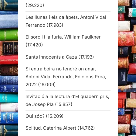
(29.220)
Les llunes i els calàpets, Antoni Vidal
Ferrando
(17.983)
El soroll i la fúria, William Faulkner
(17.420)
Sants innocents a Gaza
(17.193)
Si entra boira no tendré on anar,
Antoni Vidal Ferrando, Edicions Proa,
2022
(16.009)
Invitació a la lectura d’El quadern gris,
de Josep Pla
(15.857)
Qui sóc?
(15.209)
Solitud, Caterina Albert
(14.762)