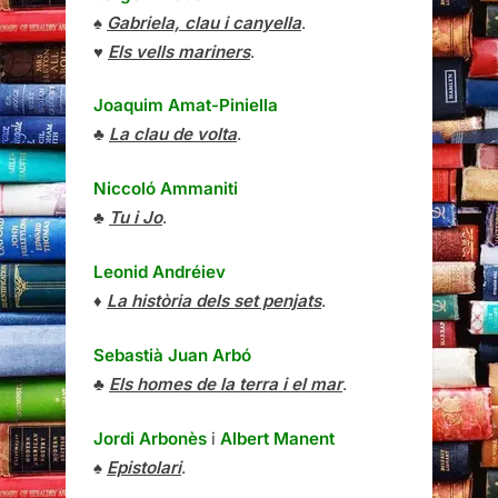
♠
Gabriela, clau i canyella
.
♥
Els vells mariners
.
Joaquim Amat-Piniella
♣
La clau de volta
.
Niccoló Ammaniti
♣
Tu i Jo
.
Leonid Andréiev
♦
La història dels set penjats
.
Sebastià Juan Arbó
♣
Els homes de la terra i el mar
.
Jordi Arbonès
i
Albert Manent
♠
Epistolari
.