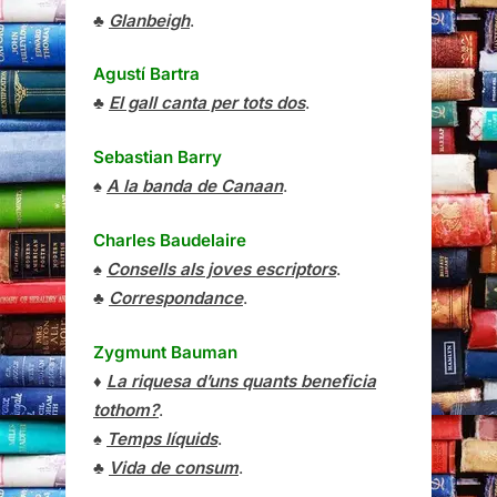
♣
Glanbeigh
.
Agustí Bartra
♣
El gall canta per tots dos
.
Sebastian Barry
♠
A la banda de Canaan
.
Charles Baudelaire
♠
Consells als joves escriptors
.
♣
Correspondance
.
Zygmunt Bauman
♦
La riquesa d’uns quants beneficia
tothom?
.
♠
Temps líquids
.
♣
Vida de consum
.