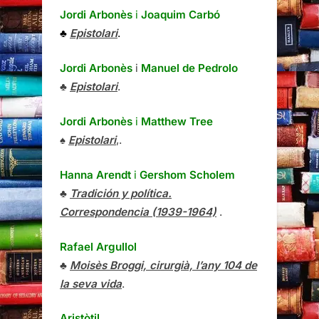
Jordi Arbonès
i
Joaquim Carbó
♣
Epistolari
.
Jordi Arbonès
i
Manuel de Pedrolo
♣
Epistolari
.
Jordi Arbonès
i
Matthew Tree
♠
Epistolari
,.
Hanna Arendt
i
Gershom Scholem
♣
Tradición y política.
Correspondencia (1939-1964)
.
Rafael Argullol
♣
Moisès Broggi, cirurgià, l’any 104 de
la seva vida
.
Aristòtil