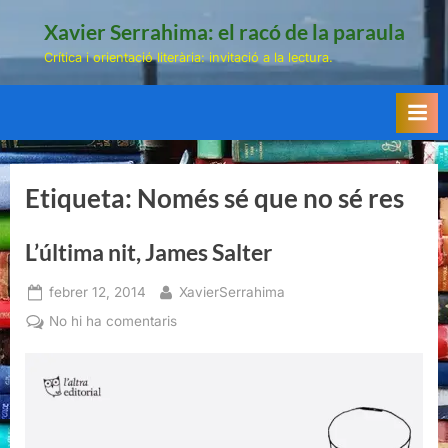
Skip
Xavier Serrahima: el racó de la paraula
to
Crítica i orientació literària: invitació a la lectura.
content
Etiqueta:
Només sé que no sé res
L’última nit, James Salter
Posted
By
febrer 12, 2014
XavierSerrahima
on
a
No hi ha comentaris
L’última
nit,
James
Salter