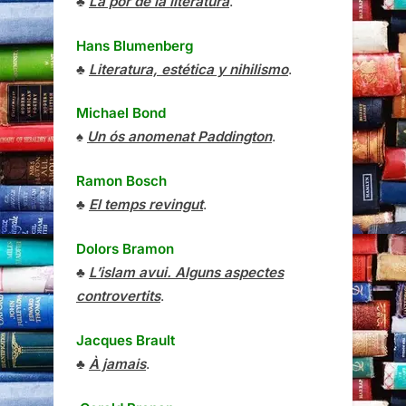
♣
La por de la literatura
.
Hans Blumenberg
♣
Literatura, estética y nihilismo
.
Michael Bond
♠
Un ós anomenat Paddington
.
Ramon Bosch
♣
El temps revingut
.
Dolors Bramon
♣
L’islam avui. Alguns aspectes
controvertits
.
Jacques Brault
♣
À jamais
.