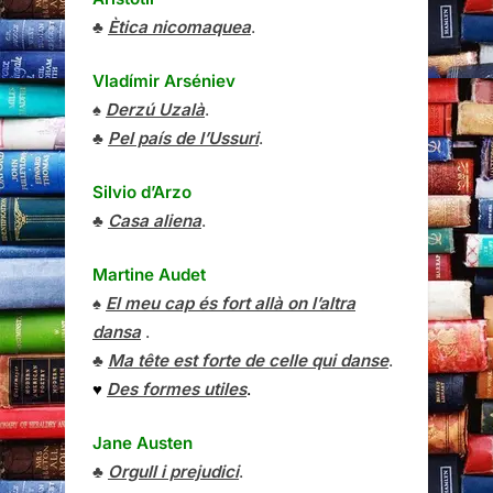
♣
Ètica nicomaquea
.
Vladímir Arséniev
♠
Derzú Uzalà
.
♣
Pel país de l’Ussuri
.
Silvio d’Arzo
♣
Casa aliena
.
Martine Audet
♠
El meu cap és fort allà on l’altra
dansa
.
♣
Ma tête est forte de celle qui danse
.
♥
Des formes utiles
.
Jane Austen
♣
Orgull i prejudici
.