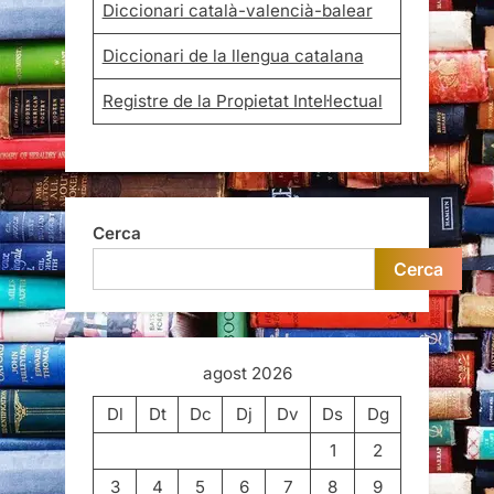
Diccionari català-valencià-balear
Diccionari de la llengua catalana
Registre de la Propietat Intel·lectual
Cerca
Cerca
agost 2026
Dl
Dt
Dc
Dj
Dv
Ds
Dg
1
2
3
4
5
6
7
8
9