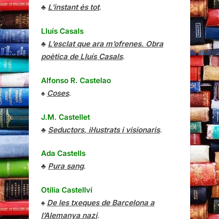
♣
L’instant és tot
.
Lluís Casals
♣
L’esclat que ara m’ofrenes. Obra
poètica de Lluís Casals
.
Alfonso R. Castelao
♠
Coses
.
J.M. Castellet
♣
Seductors, il·lustrats i visionaris
.
Ada Castells
♣
Pura sang
.
Otília Castellví
♠
De les txeques de Barcelona a
l’Alemanya nazi
.