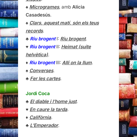
♠
Microgrames
, amb
Alícia
Casadesús
.
♠
Clars, aquest matí, són els teus
records
.
♣
Riu brogent
I:
Riu brogent
.
♥
Riu brogent
II:
Heimat (suite
helvètica)
.
♦
Riu brogent
III:
Allí on la llum
.
♠
Converses
.
♣
Fer les cartes
.
Jordi Coca
♣
El diable i l’home just
.
♥
En caure la tarda
.
♦
Califòrnia
.
♣
L’Emperador
.