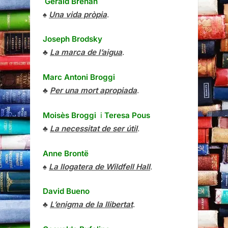
Gerald Brenan
♠
Una vida pròpia
.
Joseph Brodsky
♣
La marca de l’aigua
.
Marc Antoni Broggi
♣
Per una mort apropiada
.
Moisès Broggi
i
Teresa Pous
♣
La necessitat de ser útil
.
Anne Brontë
♠
La llogatera de Wildfell Hall
.
David Bueno
♣
L’enigma de la llibertat
.