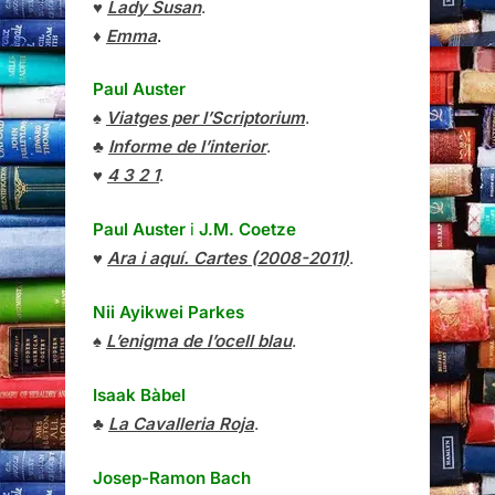
♥
Lady Susan
.
♦
Emma
.
Paul Auster
♠
Viatges per l’Scriptorium
.
♣
Informe de l’interior
.
♥
4 3 2 1
.
Paul Auster
i
J.M. Coetze
♥
Ara i aquí. Cartes (2008-2011)
.
Nii Ayikwei Parkes
♠
L’enigma de l’ocell blau
.
Isaak Bàbel
♣
La Cavalleria Roja
.
Josep-Ramon Bach