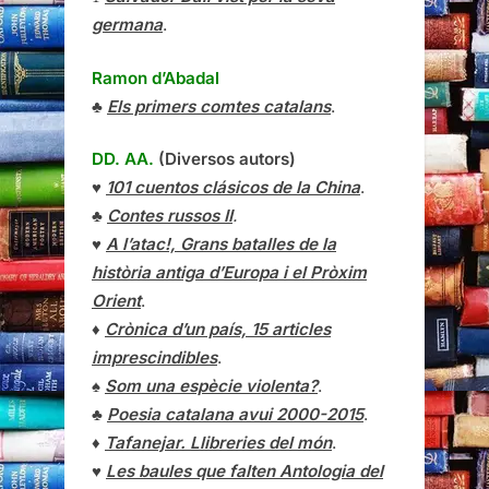
germana
.
Ramon d’Abadal
♣
Els primers comtes catalans
.
DD. AA.
(Diversos autors)
♥
101 cuentos clásicos de la China
.
♣
Contes russos II
.
♥
A l’atac!, Grans batalles de la
història antiga d’Europa i el Pròxim
Orient
.
♦
Crònica d’un país, 15 articles
imprescindibles
.
♠
Som una espècie violenta?
.
♣
Poesia catalana avui 2000-2015
.
♦
Tafanejar. Llibreries del món
.
♥
Les baules que falten Antologia del