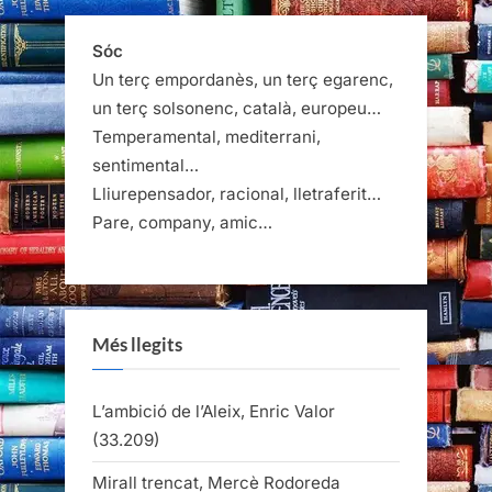
Sóc
Un terç empordanès, un terç egarenc,
un terç solsonenc, català, europeu…
Temperamental, mediterrani,
sentimental…
Lliurepensador, racional, lletraferit…
Pare, company, amic…
Més llegits
L’ambició de l’Aleix, Enric Valor
(33.209)
Mirall trencat, Mercè Rodoreda