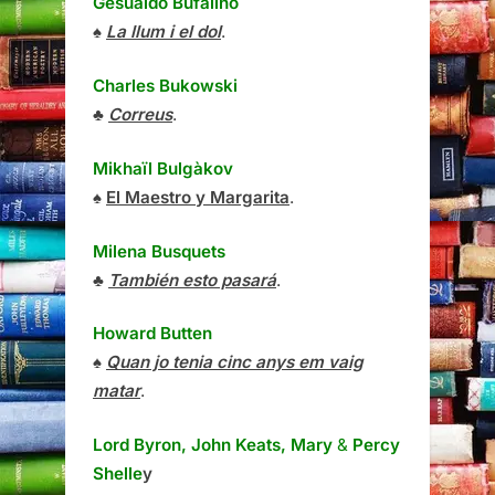
Gesualdo Bufalino
♠
La llum i el dol
.
Charles Bukowski
♣
Correus
.
Mikhaïl Bulgàkov
♠
El Maestro y Margarita
.
Milena Busquets
♣
También esto pasará
.
Howard Butten
♠
Quan jo tenia cinc anys em vaig
matar
.
Lord Byron, John Keats, Mary
&
Percy
Shelle
y