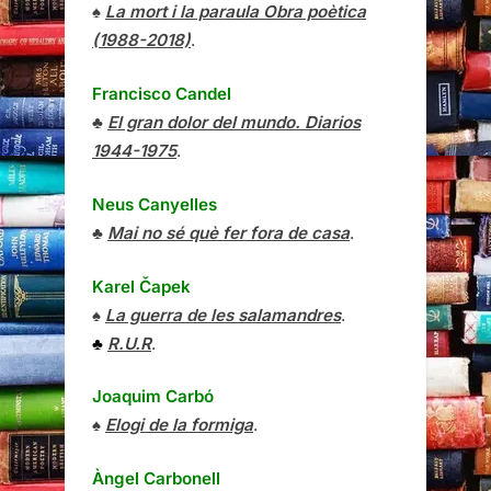
♠
La mort i la paraula Obra poètica
(1988-2018)
.
Francisco Candel
♣
El gran dolor del mundo. Diarios
1944-1975
.
Neus Canyelles
♣
Mai no sé què fer fora de casa
.
Karel Čapek
♠
La guerra de les salamandres
.
♣
R.U.R
.
Joaquim Carbó
♠
Elogi de la formiga
.
Àngel Carbonell