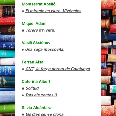
Montserrat Abelló
♣
El miracle és viure. Vivències
.
Miquel Adam
♣
Torero
d’hivern
.
Vasili Aksiónov
♠
Una saga moscovita
.
Ferran Aisa
♣
CNT, la força obrera de Catalunya
.
Caterina Albert
♣
Solitud
.
♠
Tots els contes 3
.
Sílvia Alcàntara
♣
Els dies sense glòria
.