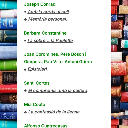
Joseph Conrad
♦
Amb la corda al coll
.
♣
Memòria personal
.
Barbara Constantine
♠
I a sobre… la Paulette
.
Joan Coromines
,
Pere Bosch i
Gimpera
,
Pau Vila
i
Antoni Griera
♠
Epistolari
.
Santi Cortés
♣
El compromís amb la cultura
.
Mia Couto
♣
La confessió de la lleona
.
Alfonso Cuatrecasas