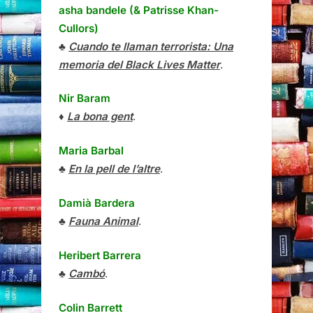
asha bandele (& Patrisse Khan-
Cullors)
♣
Cuando te llaman terrorista: Una
memoria del Black Lives Matter
.
Nir Baram
♦
La bona gent
.
Maria Barbal
♣
En la pell de l’altre
.
Damià Bardera
♣
Fauna Animal
.
Heribert Barrera
♣
Cambó
.
Colin Barrett