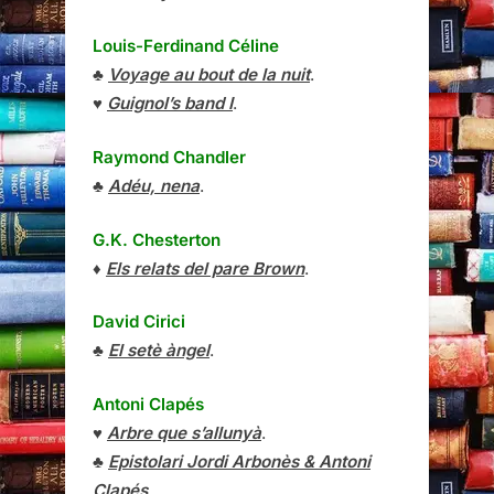
Louis-Ferdinand Céline
♣
Voyage au bout de la nuit
.
♥
Guignol’s band I
.
Raymond Chandler
♣
Adéu, nena
.
G.K. Chesterton
♦
Els relats del pare Brown
.
David Cirici
♣
El setè àngel
.
Antoni Clapés
♥
Arbre que s’allunyà
.
♣
Epistolari Jordi Arbonès & Antoni
Clapés
.