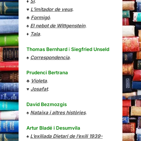
♦
Sí
.
♥
L’imitador de veus
.
♣
Formigó
.
♠
El nebot de Wittgenstein
.
♦
Tala
.
Thomas Bernhard
i
Siegfried Unseld
♠
Correspondencia
.
Prudenci Bertrana
♣
Violeta
.
♥
Josafat
.
David Bezmozgis
♠
Nataixa i altres històries
.
Artur Bladé i Desumvila
♠
L’exiliada Dietari de l’exili 1939-