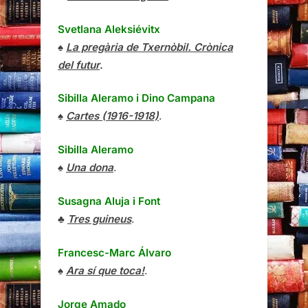
Svetlana Aleksiévitx
♠
La pregària de Txernòbil. Crònica
del futur
.
Sibilla Aleramo
i
Dino Campana
♠
Cartes (1916-1918)
.
Sibilla Aleramo
♠
Una dona
.
Susagna Aluja i Font
♣
Tres guineus
.
Francesc-Marc Álvaro
♠
Ara sí que toca!
.
Jorge Amado