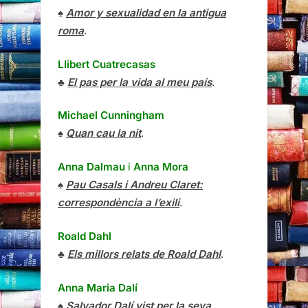
♠
Amor y sexualidad en la antigua
roma
.
Llibert Cuatrecasas
♣
El pas per la vida al meu país
.
Michael Cunningham
♠
Quan cau la nit
.
Anna Dalmau
i
Anna Mora
♠
Pau Casals i Andreu Claret:
correspondència a l’exili
.
Roald Dahl
♣
Els millors relats de Roald Dahl
.
Anna Maria Dalí
♠
Salvador Dalí vist per la seva