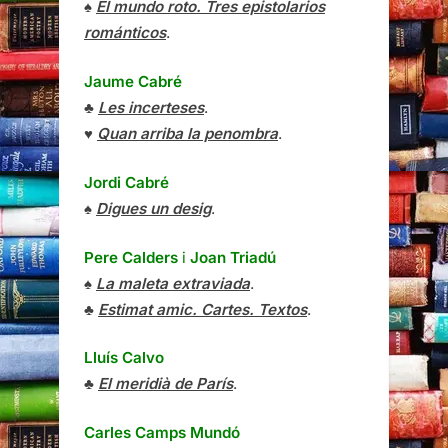
♠
El mundo roto. Tres epistolarios
románticos
.
Jaume Cabré
♣
Les incerteses
.
♥
Quan arriba la penombra
.
Jordi Cabré
♠
Digues un desig
.
Pere Calders
i
Joan Triadú
♠
La maleta extraviada
.
♣
Estimat amic. Cartes. Textos
.
Lluís Calvo
♣
El meridià de París
.
Carles Camps Mundó