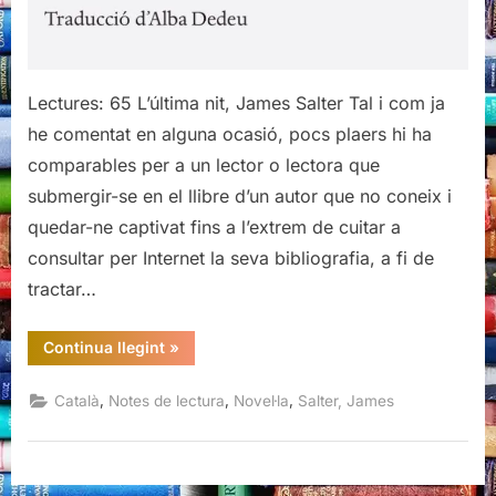
Lectures: 65 L’última nit, James Salter Tal i com ja
he comentat en alguna ocasió, pocs plaers hi ha
comparables per a un lector o lectora que
submergir-se en el llibre d’un autor que no coneix i
quedar-ne captivat fins a l’extrem de cuitar a
consultar per Internet la seva bibliografia, a fi de
tractar…
“L’última
Continua llegint
»
nit,
James
Salter”
,
,
,
Català
Notes de lectura
Novel·la
Salter, James