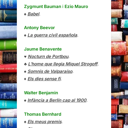
Zygmunt Bauman
i
Ezio Mauro
♠
Babel
.
Antony Beevor
♠
La guerra civil española
.
Jaume Benavente
♥
Nocturn de Portbou
.
♣
L’home que llegia Miquel Strogoff
.
♠
Somnis de Valparaíso
.
♦
Els dies sense fi
.
Walter Benjamin
♠
Infància a Berlín cap al 1900
.
Thomas Bernhard
♠
Els meus premis
.