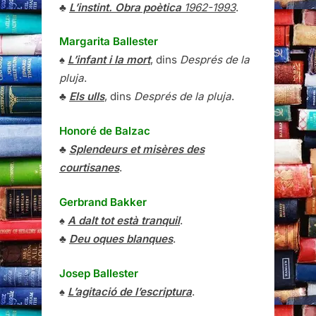
♣
L’instint. Obra poètica
1962-1993
.
Margarita Ballester
♠
L’infant i la mort
, dins
Després de la
pluja
.
♣
Els ulls
, dins
Després de la pluja
.
Honoré de Balzac
♣
Splendeurs et misères des
courtisanes
.
Gerbrand Bakker
♠
A dalt tot està tranquil
.
♣
Deu oques blanques
.
Josep Ballester
♠
L’agitació de l’escriptura
.