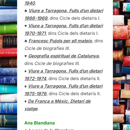
1940
.
♣
Viure a Tarragona, Fulls d’un dietari
1966-1969
, dins Cicle dels dietaris I.
♥
Viure a Tarragona, Fulls d’un dietari
1970-1971
, dins Cicle dels dietaris I.
♣
Francesc Pujols per ell mateix
, dins
Cicle de biografies III
.
♥
Geografia espiritual de Catalunya
,
dins
Cicle de biografies III
.
♦
Viure a Tarragona, Fulls d’un dietari
1972-1974
, dins Cicle dels dietaris II.
♠
Viure a Tarragona, Fulls d’un dietari
1975-1976
, dins Cicle dels dietaris II.
♦
De França a Mèxic. Dietari de
viatge
.
Ana Blandiana