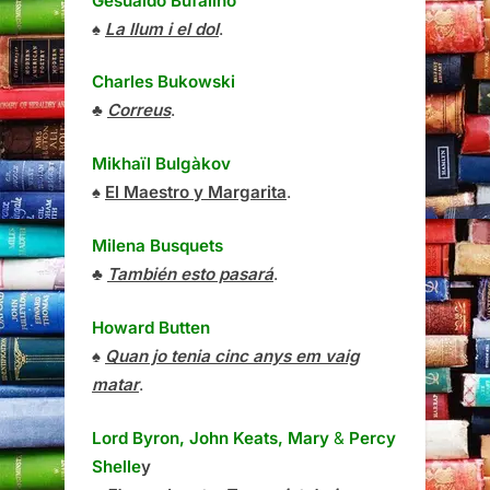
Gesualdo Bufalino
♠
La llum i el dol
.
Charles Bukowski
♣
Correus
.
Mikhaïl Bulgàkov
♠
El Maestro y Margarita
.
Milena Busquets
♣
También esto pasará
.
Howard Butten
♠
Quan jo tenia cinc anys em vaig
matar
.
Lord Byron, John Keats, Mary
&
Percy
Shelle
y