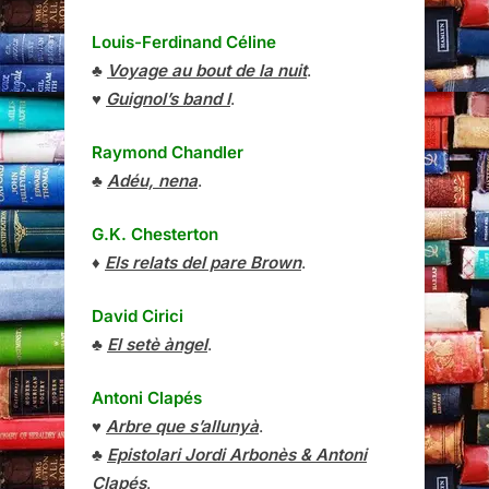
Louis-Ferdinand Céline
♣
Voyage au bout de la nuit
.
♥
Guignol’s band I
.
Raymond Chandler
♣
Adéu, nena
.
G.K. Chesterton
♦
Els relats del pare Brown
.
David Cirici
♣
El setè àngel
.
Antoni Clapés
♥
Arbre que s’allunyà
.
♣
Epistolari Jordi Arbonès & Antoni
Clapés
.