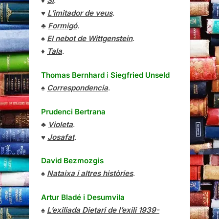
♦
Sí
.
♥
L’imitador de veus
.
♣
Formigó
.
♠
El nebot de Wittgenstein
.
♦
Tala
.
Thomas Bernhard
i
Siegfried Unseld
♠
Correspondencia
.
Prudenci Bertrana
♣
Violeta
.
♥
Josafat
.
David Bezmozgis
♠
Nataixa i altres històries
.
Artur Bladé i Desumvila
♠
L’exiliada Dietari de l’exili 1939-