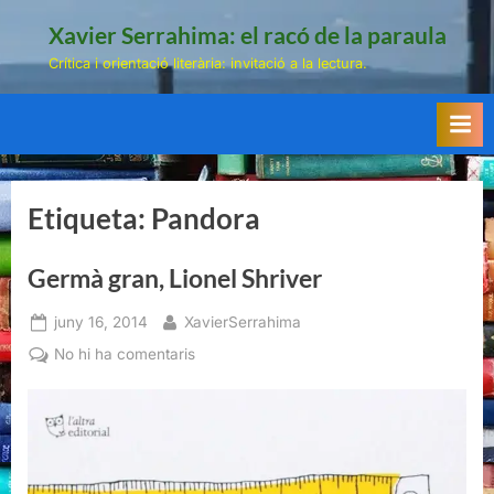
Skip
Xavier Serrahima: el racó de la paraula
to
Crítica i orientació literària: invitació a la lectura.
content
Etiqueta:
Pandora
Germà gran, Lionel Shriver
Posted
By
juny 16, 2014
XavierSerrahima
on
a
No hi ha comentaris
Germà
gran,
Lionel
Shriver