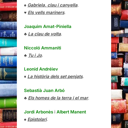
♠
Gabriela, clau i canyella
.
♥
Els vells mariners
.
Joaquim Amat-Piniella
♣
La clau de volta
.
Niccoló Ammaniti
♣
Tu i Jo
.
Leonid Andréiev
♦
La història dels set penjats
.
Sebastià Juan Arbó
♣
Els homes de la terra i el mar
.
Jordi Arbonès
i
Albert Manent
♠
Epistolari
.