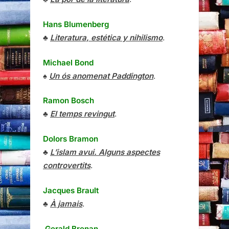
Hans Blumenberg
♣
Literatura, estética y nihilismo
.
Michael Bond
♠
Un ós anomenat Paddington
.
Ramon Bosch
♣
El temps revingut
.
Dolors Bramon
♣
L’islam avui. Alguns aspectes
controvertits
.
Jacques Brault
♣
À jamais
.
Gerald Brenan