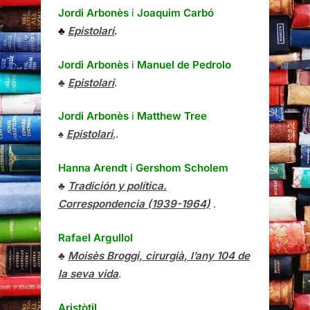
Jordi Arbonès
i
Joaquim Carbó
♣
Epistolari
.
Jordi Arbonès
i
Manuel de Pedrolo
♣
Epistolari
.
Jordi Arbonès
i
Matthew Tree
♠
Epistolari
,.
Hanna Arendt
i
Gershom Scholem
♣
Tradición y política.
Correspondencia (1939-1964)
.
Rafael Argullol
♣
Moisès Broggi, cirurgià, l’any 104 de
la seva vida
.
Aristòtil