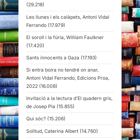
(29.218)
Les llunes i els calàpets, Antoni Vidal
Ferrando
(17.979)
El soroll i la fúria, William Faulkner
(17.420)
Sants innocents a Gaza
(17.193)
Si entra boira no tendré on anar,
Antoni Vidal Ferrando, Edicions Proa,
2022
(16.008)
Invitació a la lectura d’El quadern gris,
de Josep Pla
(15.855)
Qui sóc?
(15.206)
Solitud, Caterina Albert
(14.760)