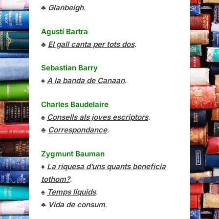
♣
Glanbeigh
.
Agustí Bartra
♣
El gall canta per tots dos
.
Sebastian Barry
♠
A la banda de Canaan
.
Charles Baudelaire
♠
Consells als joves escriptors
.
♣
Correspondance
.
Zygmunt Bauman
♦
La riquesa d’uns quants beneficia
tothom?
.
♠
Temps líquids
.
♣
Vida de consum
.