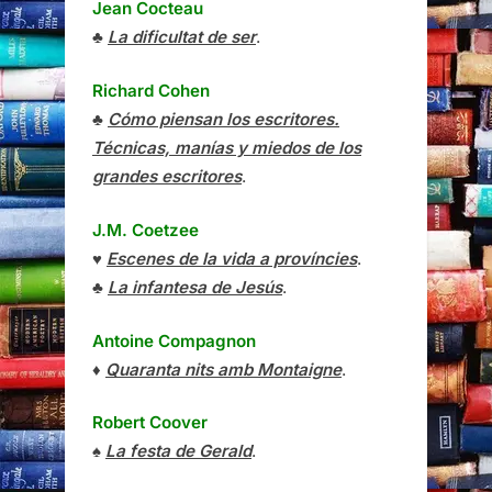
Jean Cocteau
♣
La dificultat de ser
.
Richard Cohen
♣
Cómo piensan los escritores.
Técnicas, manías y miedos de los
grandes escritores
.
J.M. Coetzee
♥
Escenes de la vida a províncies
.
♣
La infantesa de Jesús
.
Antoine Compagnon
♦
Quaranta nits amb Montaigne
.
Robert Coover
♠
La festa de Gerald
.