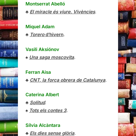
Montserrat Abelló
♣
El miracle és viure. Vivències
.
Miquel Adam
♣
Torero
d’hivern
.
Vasili Aksiónov
♠
Una saga moscovita
.
Ferran Aisa
♣
CNT, la força obrera de Catalunya
.
Caterina Albert
♣
Solitud
.
♠
Tots els contes 3
.
Sílvia Alcàntara
♣
Els dies sense glòria
.