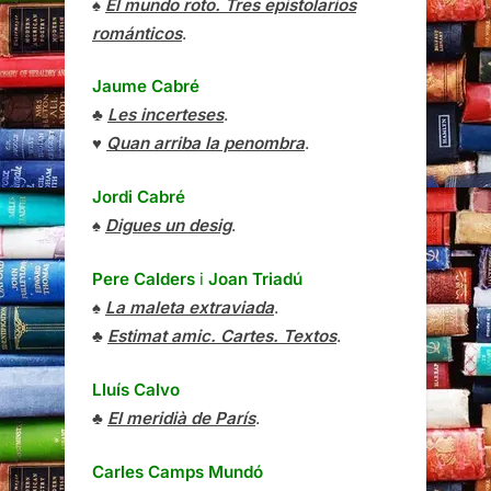
♠
El mundo roto. Tres epistolarios
románticos
.
Jaume Cabré
♣
Les incerteses
.
♥
Quan arriba la penombra
.
Jordi Cabré
♠
Digues un desig
.
Pere Calders
i
Joan Triadú
♠
La maleta extraviada
.
♣
Estimat amic. Cartes. Textos
.
Lluís Calvo
♣
El meridià de París
.
Carles Camps Mundó