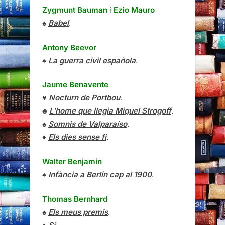
Zygmunt Bauman
i
Ezio Mauro
♠
Babel
.
Antony Beevor
♠
La guerra civil española
.
Jaume Benavente
♥
Nocturn de Portbou
.
♣
L’home que llegia Miquel Strogoff
.
♠
Somnis de Valparaíso
.
♦
Els dies sense fi
.
Walter Benjamin
♠
Infància a Berlín cap al 1900
.
Thomas Bernhard
♠
Els meus premis
.