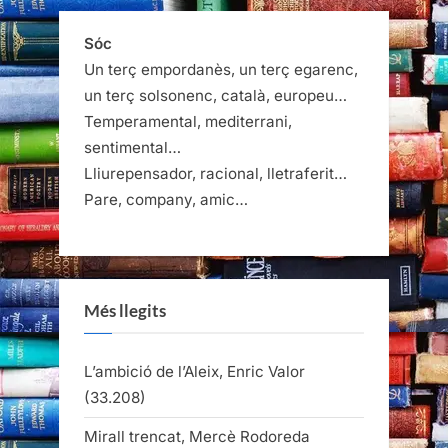
Sóc
Un terç empordanès, un terç egarenc,
un terç solsonenc, català, europeu…
Temperamental, mediterrani,
sentimental…
Lliurepensador, racional, lletraferit…
Pare, company, amic…
Més llegits
L’ambició de l’Aleix, Enric Valor
(33.208)
Mirall trencat, Mercè Rodoreda