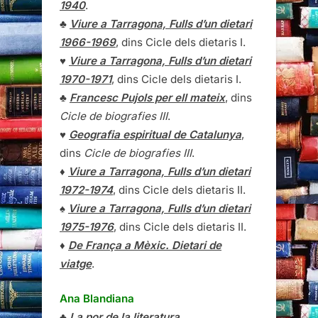
1940
.
♣
Viure a Tarragona, Fulls d’un dietari
1966-1969
, dins Cicle dels dietaris I.
♥
Viure a Tarragona, Fulls d’un dietari
1970-1971
, dins Cicle dels dietaris I.
♣
Francesc Pujols per ell mateix
, dins
Cicle de biografies III
.
♥
Geografia espiritual de Catalunya
,
dins
Cicle de biografies III
.
♦
Viure a Tarragona, Fulls d’un dietari
1972-1974
, dins Cicle dels dietaris II.
♠
Viure a Tarragona, Fulls d’un dietari
1975-1976
, dins Cicle dels dietaris II.
♦
De França a Mèxic. Dietari de
viatge
.
Ana Blandiana
♣
La por de la literatura
.