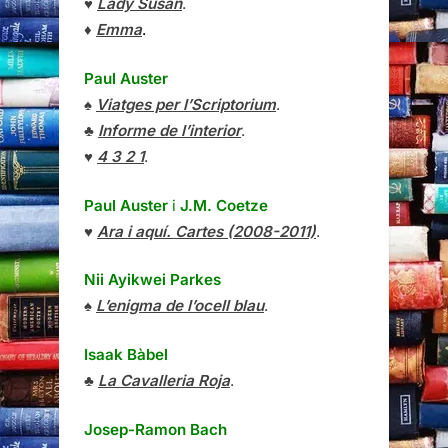
♥
Lady Susan
.
♦
Emma
.
Paul Auster
♠
Viatges per l’Scriptorium
.
♣
Informe de l’interior
.
♥
4 3 2 1
.
Paul Auster
i
J.M. Coetze
♥
Ara i aquí. Cartes (2008-2011)
.
Nii Ayikwei Parkes
♠
L’enigma de l’ocell blau
.
Isaak Bàbel
♣
La Cavalleria Roja
.
Josep-Ramon Bach