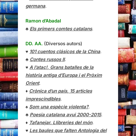
germana
.
Ramon d’Abadal
♣
Els primers comtes catalans
.
DD. AA.
(Diversos autors)
♥
101 cuentos clásicos de la China
.
♣
Contes russos II
.
♥
A l’atac!, Grans batalles de la
història antiga d’Europa i el Pròxim
Orient
.
♦
Crònica d’un país, 15 articles
imprescindibles
.
♠
Som una espècie violenta?
.
♣
Poesia catalana avui 2000-2015
.
♦
Tafanejar. Llibreries del món
.
♥
Les baules que falten Antologia del