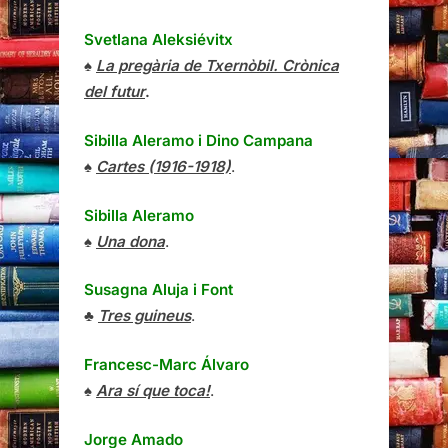
Svetlana Aleksiévitx
♠
La pregària de Txernòbil. Crònica
del futur
.
Sibilla Aleramo
i
Dino Campana
♠
Cartes (1916-1918)
.
Sibilla Aleramo
♠
Una dona
.
Susagna Aluja i Font
♣
Tres guineus
.
Francesc-Marc Álvaro
♠
Ara sí que toca!
.
Jorge Amado