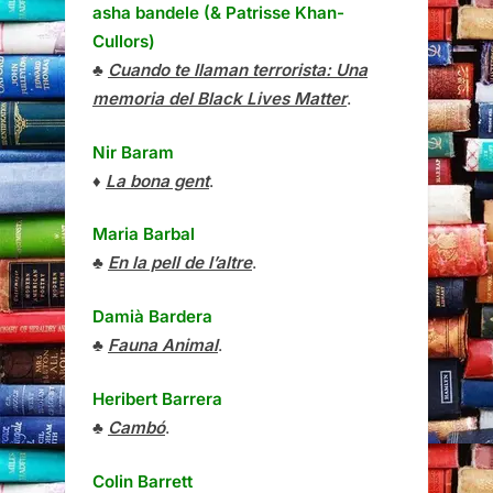
asha bandele (& Patrisse Khan-
Cullors)
♣
Cuando te llaman terrorista: Una
memoria del Black Lives Matter
.
Nir Baram
♦
La bona gent
.
Maria Barbal
♣
En la pell de l’altre
.
Damià Bardera
♣
Fauna Animal
.
Heribert Barrera
♣
Cambó
.
Colin Barrett