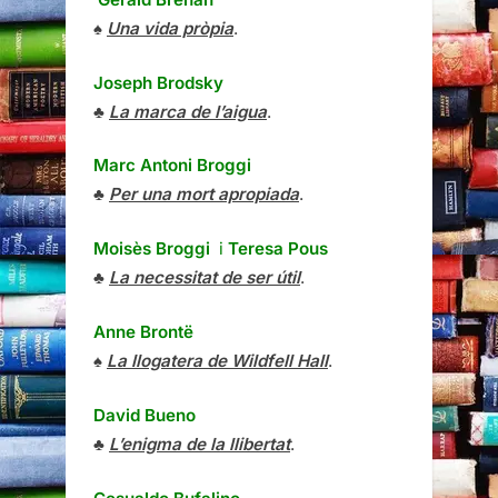
♠
Una vida pròpia
.
Joseph Brodsky
♣
La marca de l’aigua
.
Marc Antoni Broggi
♣
Per una mort apropiada
.
Moisès Broggi
i
Teresa Pous
♣
La necessitat de ser útil
.
Anne Brontë
♠
La llogatera de Wildfell Hall
.
David Bueno
♣
L’enigma de la llibertat
.