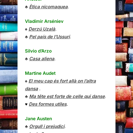
♣
Ètica nicomaquea
.
Vladímir Arséniev
♠
Derzú Uzalà
.
♣
Pel país de l’Ussuri
.
Silvio d’Arzo
♣
Casa aliena
.
Martine Audet
♠
El meu cap és fort allà on l’altra
dansa
.
♣
Ma tête est forte de celle qui danse
.
♥
Des formes utiles
.
Jane Austen
♣
Orgull i prejudici
.