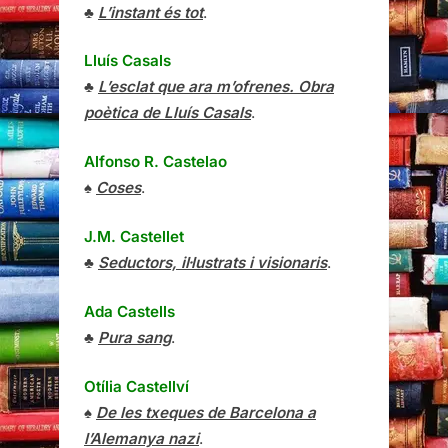
♣
L’instant és tot
.
Lluís Casals
♣
L’esclat que ara m’ofrenes. Obra
poètica de Lluís Casals
.
Alfonso R. Castelao
♠
Coses
.
J.M. Castellet
♣
Seductors, il·lustrats i visionaris
.
Ada Castells
♣
Pura sang
.
Otília Castellví
♠
De les txeques de Barcelona a
l’Alemanya nazi
.