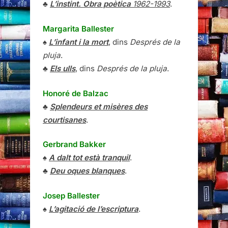
♣
L’instint. Obra poètica
1962-1993
.
Margarita Ballester
♠
L’infant i la mort
, dins
Després de la
pluja
.
♣
Els ulls
, dins
Després de la pluja
.
Honoré de Balzac
♣
Splendeurs et misères des
courtisanes
.
Gerbrand Bakker
♠
A dalt tot està tranquil
.
♣
Deu oques blanques
.
Josep Ballester
♠
L’agitació de l’escriptura
.