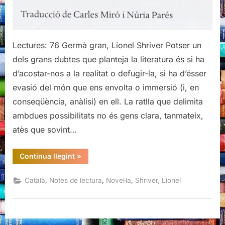
Lectures: 76 Germà gran, Lionel Shriver Potser un
dels grans dubtes que planteja la literatura és si ha
d’acostar-nos a la realitat o defugir-la, si ha d’ésser
evasió del món que ens envolta o immersió (i, en
conseqüència, anàlisi) en ell. La ratlla que delimita
ambdues possibilitats no és gens clara, tanmateix,
atès que sovint…
“Germà
Continua llegint
»
gran,
Lionel
Shriver”
,
,
,
Català
Notes de lectura
Novel·la
Shriver, Lionel