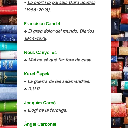
♠
La mort i la paraula Obra poètica
(1988-2018)
.
Francisco Candel
♣
El gran dolor del mundo. Diarios
1944-1975
.
Neus Canyelles
♣
Mai no sé què fer fora de casa
.
Karel Čapek
♠
La guerra de les salamandres
.
♣
R.U.R
.
Joaquim Carbó
♠
Elogi de la formiga
.
Àngel Carbonell