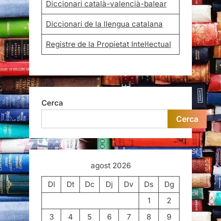
Diccionari català-valencià-balear
Diccionari de la llengua catalana
Registre de la Propietat Intel·lectual
Cerca
Cerca
agost 2026
Dl
Dt
Dc
Dj
Dv
Ds
Dg
1
2
3
4
5
6
7
8
9