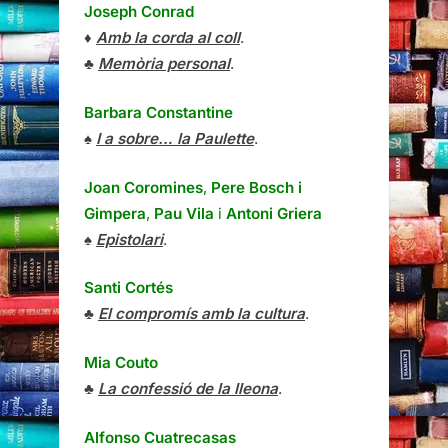
Joseph Conrad
♦
Amb la corda al coll
.
♣
Memòria personal
.
Barbara Constantine
♠
I a sobre… la Paulette
.
Joan Coromines
,
Pere Bosch i
Gimpera
,
Pau Vila
i
Antoni Griera
♠
Epistolari
.
Santi Cortés
♣
El compromís amb la cultura
.
Mia Couto
♣
La confessió de la lleona
.
Alfonso Cuatrecasas