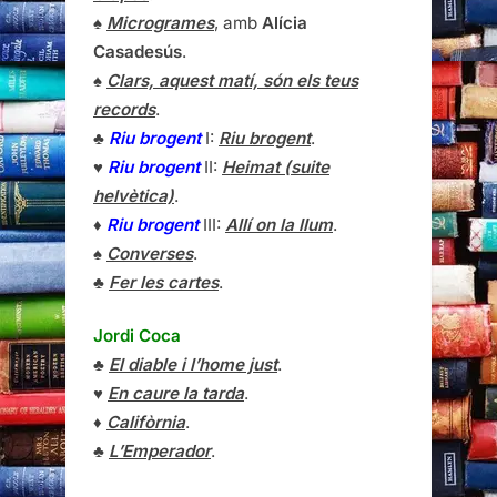
♠
Microgrames
, amb
Alícia
Casadesús
.
♠
Clars, aquest matí, són els teus
records
.
♣
Riu brogent
I:
Riu brogent
.
♥
Riu brogent
II:
Heimat (suite
helvètica)
.
♦
Riu brogent
III:
Allí on la llum
.
♠
Converses
.
♣
Fer les cartes
.
Jordi Coca
♣
El diable i l’home just
.
♥
En caure la tarda
.
♦
Califòrnia
.
♣
L’Emperador
.