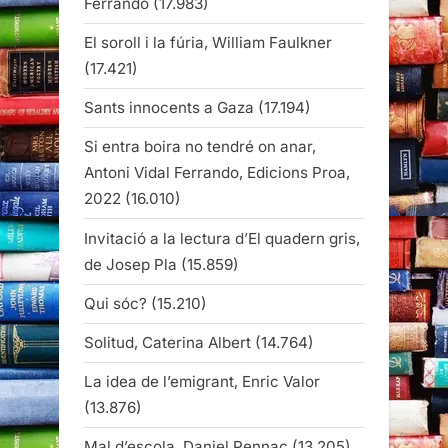
Ferrando
(17.983)
El soroll i la fúria, William Faulkner
(17.421)
Sants innocents a Gaza
(17.194)
Si entra boira no tendré on anar,
Antoni Vidal Ferrando, Edicions Proa,
2022
(16.010)
Invitació a la lectura d’El quadern gris,
de Josep Pla
(15.859)
Qui sóc?
(15.210)
Solitud, Caterina Albert
(14.764)
La idea de l’emigrant, Enric Valor
(13.876)
Mal d’escola, Daniel Pennac
(13.205)