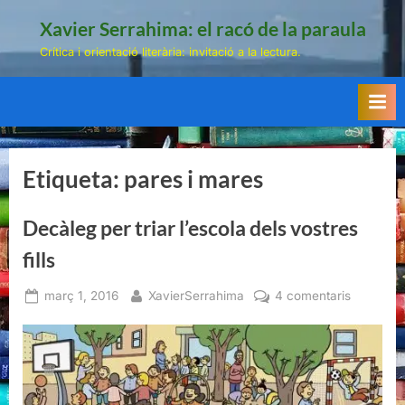
Skip
Xavier Serrahima: el racó de la paraula
to
Crítica i orientació literària: invitació a la lectura.
content
Etiqueta:
pares i mares
Decàleg per triar l’escola dels vostres
fills
Posted
By
a
març 1, 2016
XavierSerrahima
4 comentaris
on
Decàleg
per
triar
l’escola
dels