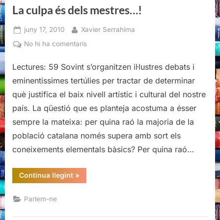
La culpa és dels mestres…!
Posted
By
juny 17, 2010
Xavier Serrahima
on
a
No hi ha comentaris
La
Lectures: 59 Sovint s’organitzen il·lustres debats i
culpa
és
eminentíssimes tertúlies per tractar de determinar
dels
què justifica el baix nivell artístic i cultural del nostre
mestres…!
país. La qüestió que es planteja acostuma a ésser
sempre la mateixa: per quina raó la majoria de la
població catalana només supera amb sort els
coneixements elementals bàsics? Per quina raó…
“La
Continua llegint
»
culpa
és
dels
Parlem-ne
mestres…!”