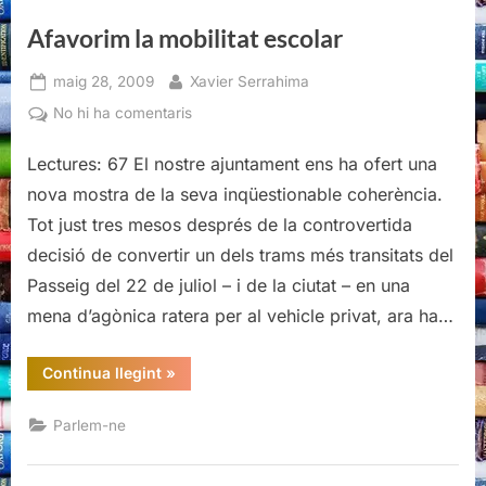
Afavorim la mobilitat escolar
Posted
By
maig 28, 2009
Xavier Serrahima
on
a
No hi ha comentaris
Afavorim
Lectures: 67 El nostre ajuntament ens ha ofert una
la
mobilitat
nova mostra de la seva inqüestionable coherència.
escolar
Tot just tres mesos després de la controvertida
decisió de convertir un dels trams més transitats del
Passeig del 22 de juliol – i de la ciutat – en una
mena d’agònica ratera per al vehicle privat, ara ha…
“Afavorim
Continua llegint
»
la
mobilitat
escolar”
Parlem-ne