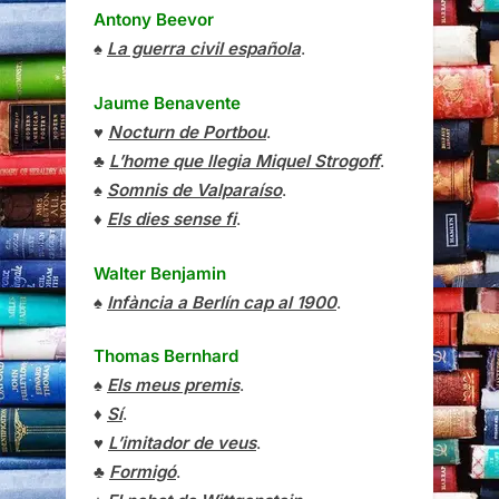
Antony Beevor
♠
La guerra civil española
.
Jaume Benavente
♥
Nocturn de Portbou
.
♣
L’home que llegia Miquel Strogoff
.
♠
Somnis de Valparaíso
.
♦
Els dies sense fi
.
Walter Benjamin
♠
Infància a Berlín cap al 1900
.
Thomas Bernhard
♠
Els meus premis
.
♦
Sí
.
♥
L’imitador de veus
.
♣
Formigó
.