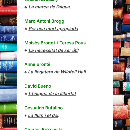
♣
La marca de l’aigua
.
Marc Antoni Broggi
♣
Per una mort apropiada
.
Moisès Broggi
i
Teresa Pous
♣
La necessitat de ser útil
.
Anne Brontë
♠
La llogatera de Wildfell Hall
.
David Bueno
♣
L’enigma de la llibertat
.
Gesualdo Bufalino
♠
La llum i el dol
.
Charles Bukowski