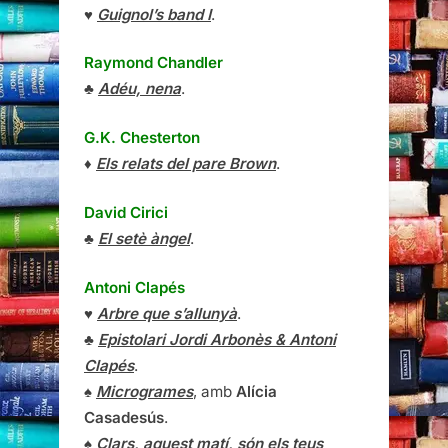
♥
Guignol’s band I
.
Raymond Chandler
♣
Adéu, nena
.
G.K. Chesterton
♦
Els relats del pare Brown
.
David Cirici
♣
El setè àngel
.
Antoni Clapés
♥
Arbre que s’allunyà
.
♣
Epistolari Jordi Arbonès & Antoni
Clapés
.
♠
Microgrames
, amb
Alícia
Casadesús
.
♠
Clars, aquest matí, són els teus