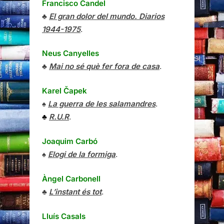
Francisco Candel
♣
El gran dolor del mundo. Diarios
1944-1975
.
Neus Canyelles
♣
Mai no sé què fer fora de casa
.
Karel Čapek
♠
La guerra de les salamandres
.
♣
R.U.R
.
Joaquim Carbó
♠
Elogi de la formiga
.
Àngel Carbonell
♣
L’instant és tot
.
Lluís Casals