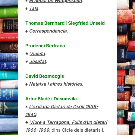
♠
El nebot de Wittgenstein
.
♦
Tala
.
Thomas Bernhard
i
Siegfried Unseld
♠
Correspondencia
.
Prudenci Bertrana
♣
Violeta
.
♥
Josafat
.
David Bezmozgis
♠
Nataixa i altres històries
.
Artur Bladé i Desumvila
♠
L’exiliada Dietari de l’exili 1939-
1940
.
♣
Viure a Tarragona, Fulls d’un dietari
1966-1969
, dins Cicle dels dietaris I.