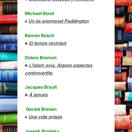
Michael Bond
♠
Un ós anomenat Paddington
.
Ramon Bosch
♣
El temps revingut
.
Dolors Bramon
♣
L’islam avui. Alguns aspectes
controvertits
.
Jacques Brault
♣
À jamais
.
Gerald Brenan
♠
Una vida pròpia
.
Joseph Brodsky