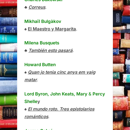
♣
Correus
.
Mikhaïl Bulgàkov
♠
El Maestro y Margarita
.
Milena Busquets
♣
También esto pasará
.
Howard Butten
♠
Quan jo tenia cinc anys em vaig
matar
.
Lord Byron, John Keats, Mary
&
Percy
Shelle
y
♠
El mundo roto. Tres epistolarios
románticos
.