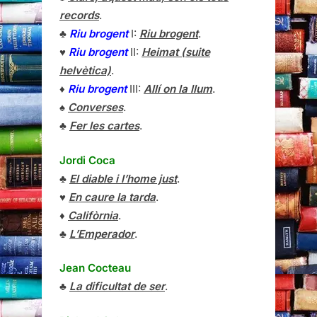
records
.
♣
Riu brogent
I:
Riu brogent
.
♥
Riu brogent
II:
Heimat (suite
helvètica)
.
♦
Riu brogent
III:
Allí on la llum
.
♠
Converses
.
♣
Fer les cartes
.
Jordi Coca
♣
El diable i l’home just
.
♥
En caure la tarda
.
♦
Califòrnia
.
♣
L’Emperador
.
Jean Cocteau
♣
La dificultat de ser
.