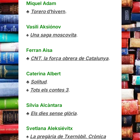
Miquel Adam
♣
Torero
d’hivern
.
Vasili Aksiónov
♠
Una saga moscovita
.
Ferran Aisa
♣
CNT, la força obrera de Catalunya
.
Caterina Albert
♣
Solitud
.
♠
Tots els contes 3
.
Sílvia Alcàntara
♣
Els dies sense glòria
.
Svetlana Aleksiévitx
♠
La pregària de Txernòbil. Crònica