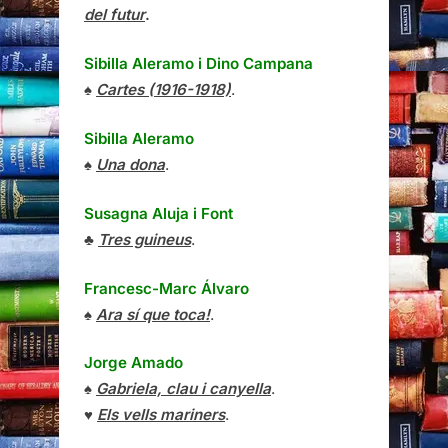
del futur
.
Sibilla Aleramo
i
Dino Campana
♠
Cartes (1916-1918)
.
Sibilla Aleramo
♠
Una dona
.
Susagna Aluja i Font
♣
Tres guineus
.
Francesc-Marc Álvaro
♠
Ara sí que toca!
.
Jorge Amado
♠
Gabriela, clau i canyella
.
♥
Els vells mariners
.