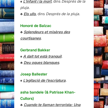
♠
L’infant i la mort
, dins
Després de la
pluja
.
♣
Els ulls
, dins
Després de la pluja
.
Honoré de Balzac
♣
Splendeurs et misères des
courtisanes
.
Gerbrand Bakker
♠
A dalt tot està tranquil
.
♣
Deu oques blanques
.
Josep Ballester
♠
L’agitació de l’escriptura
.
asha bandele (& Patrisse Khan-
Cullors)
♣
Cuando te llaman terrorista: Una