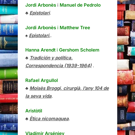
Jordi Arbonès
i
Manuel de Pedrolo
♣
Epistolari
.
Jordi Arbonès
i
Matthew Tree
♠
Epistolari
,.
Hanna Arendt
i
Gershom Scholem
♣
Tradición y política.
Correspondencia (1939-1964)
.
Rafael Argullol
♣
Moisès Broggi, cirurgià, l’any 104 de
la seva vida
.
Aristòtil
♣
Ètica nicomaquea
.
Vladímir Arséniev