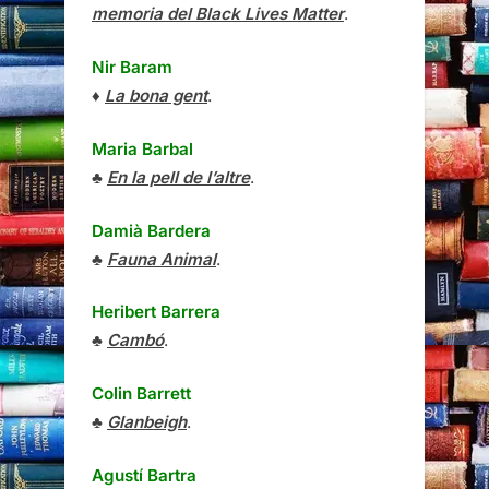
memoria del Black Lives Matter
.
Nir Baram
♦
La bona gent
.
Maria Barbal
♣
En la pell de l’altre
.
Damià Bardera
♣
Fauna Animal
.
Heribert Barrera
♣
Cambó
.
Colin Barrett
♣
Glanbeigh
.
Agustí Bartra