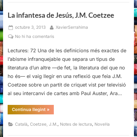
La infantesa de Jesús, J.M. Coetzee
Posted
By
octubre 3, 2013
XavierSerrahima
on
a
No hi ha comentaris
La
Lectures: 72 Una de les definicions més exactes de
infantesa
de
l’abisme infranquejable que separa un tipus de
Jesús,
literatura d’un altre —de fet, la literatura del que no
J.M.
ho és— el vaig llegir en una reflexió que feia J.M.
Coetzee
Coetzee sobre un partit de criquet vist per televisió
al seu intercanvi de cartes amb Paul Auster, Ara…
“La
Continua llegint
»
infantesa
de
Jesús,
,
,
,
Català
Coetzee, J.M.
Notes de lectura
Novel·la
J.M.
Coetzee”