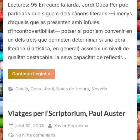
Lectures: 95 En caure la tarda, Jordi Coca Per poc
partidaris que siguem dels cànons literaris —i menys
d’aquells que es presenten amb ínfules
d’incontrovertibilitat— potser sí podríem convenir en
un dels trets que permeten determinar si una obra
literària (i artística, en general) assoleix un nivell de
qualitat destacable: la seva capacitat de reflectir…
“En
Continua llegint
»
caure
la
tarda,
,
,
,
Català
Coca, Jordi
Notes de lectura
Novel·la
Jordi
Coca”
Viatges per l’Scriptorium, Paul Auster
Posted
By
juliol 30, 2008
Xavier Serrahima
on
a
No hi ha comentaris