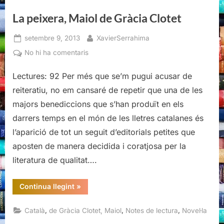
La peixera, Maiol de Gràcia Clotet
Posted
By
setembre 9, 2013
XavierSerrahima
on
a
No hi ha comentaris
La
Lectures: 92 Per més que se’m pugui acusar de
peixera,
Maiol
reiteratiu, no em cansaré de repetir que una de les
de
majors benediccions que s’han produït en els
Gràcia
darrers temps en el món de les lletres catalanes és
Clotet
l’aparició de tot un seguit d’editorials petites que
aposten de manera decidida i coratjosa per la
literatura de qualitat….
“La
Continua llegint
»
peixera,
Maiol
de
,
,
,
Català
de Gràcia Clotet, Maiol
Notes de lectura
Novel·la
Gràcia
Clotet”