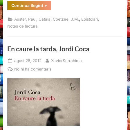
Coetzee
“Ara
Continua llegint
»
i
aquí.
Cartes
,
,
,
,
Auster, Paul
Català
Coetzee, J.M.
Epistolari
(2008-
2011),
Notes de lectura
Paul
Auster
–
J.M.
Coetzee”
En caure la tarda, Jordi Coca
Posted
By
agost 28, 2012
XavierSerrahima
on
a
No hi ha comentaris
En
caure
la
tarda,
Jordi
Coca