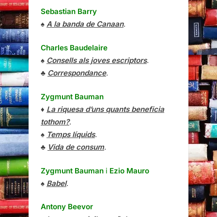
Sebastian Barry
♠
A la banda de Canaan
.
Charles Baudelaire
♠
Consells als joves escriptors
.
♣
Correspondance
.
Zygmunt Bauman
♦
La riquesa d’uns quants beneficia
tothom?
.
♠
Temps líquids
.
♣
Vida de consum
.
Zygmunt Bauman
i
Ezio Mauro
♠
Babel
.
Antony Beevor