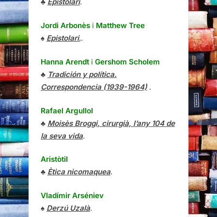
♣
Epistolari
.
Jordi Arbonès
i
Matthew Tree
♠
Epistolari
,.
Hanna Arendt
i
Gershom Scholem
♣
Tradición y política.
Correspondencia (1939-1964)
.
Rafael Argullol
♣
Moisès Broggi, cirurgià, l’any 104 de
la seva vida
.
Aristòtil
♣
Ètica nicomaquea
.
Vladímir Arséniev
♠
Derzú Uzalà
.