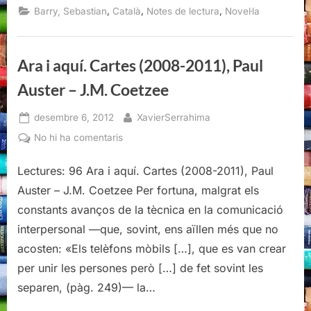
de
,
,
,
Barry, Sebastian
Català
Notes de lectura
Novel·la
Canaan,
Sebastian
Barry”
Ara i aquí. Cartes (2008-2011), Paul
Auster – J.M. Coetzee
Posted
By
desembre 6, 2012
XavierSerrahima
on
a
No hi ha comentaris
Ara
i
Lectures: 96 Ara i aquí. Cartes (2008-2011), Paul
aquí.
Auster – J.M. Coetzee Per fortuna, malgrat els
Cartes
constants avanços de la tècnica en la comunicació
(2008-
interpersonal —que, sovint, ens aïllen més que no
2011),
acosten: «Els telèfons mòbils […], que es van crear
Paul
Auster
per unir les persones però […] de fet sovint les
–
separen, (pàg. 249)— la…
J.M.