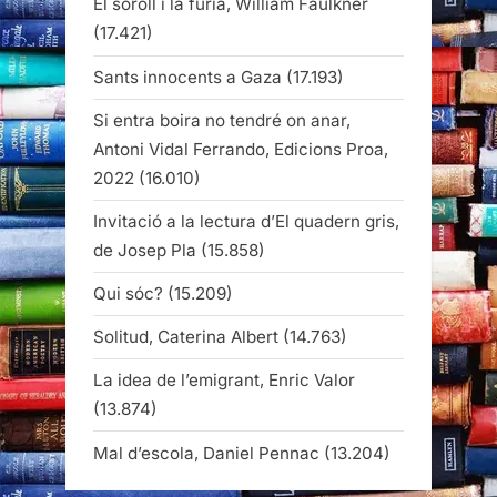
El soroll i la fúria, William Faulkner
(17.421)
Sants innocents a Gaza
(17.193)
Si entra boira no tendré on anar,
Antoni Vidal Ferrando, Edicions Proa,
2022
(16.010)
Invitació a la lectura d’El quadern gris,
de Josep Pla
(15.858)
Qui sóc?
(15.209)
Solitud, Caterina Albert
(14.763)
La idea de l’emigrant, Enric Valor
(13.874)
Mal d’escola, Daniel Pennac
(13.204)