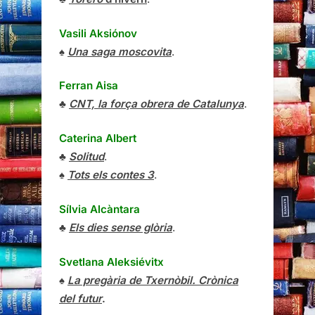
Vasili Aksiónov
♠
Una saga moscovita
.
Ferran Aisa
♣
CNT, la força obrera de Catalunya
.
Caterina Albert
♣
Solitud
.
♠
Tots els contes 3
.
Sílvia Alcàntara
♣
Els dies sense glòria
.
Svetlana Aleksiévitx
♠
La pregària de Txernòbil. Crònica
del futur
.