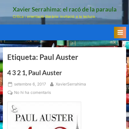
Skip
Xavier Serrahima: el racó de la paraula
to
Crítica i orientació literària: invitació a la lectura.
content
Etiqueta:
Paul Auster
4 3 2 1, Paul Auster
Posted
By
setembre 6, 2017
XavierSerrahima
on
a
No hi ha comentaris
4
3
2
1,
Paul