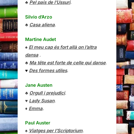
♣
Pel país de l’Ussuri
.
Silvio d’Arzo
♣
Casa aliena
.
Martine Audet
♠
El meu cap és fort allà on l’altra
dansa
.
♣
Ma tête est forte de celle qui danse
.
♥
Des formes utiles
.
Jane Austen
♣
Orgull i prejudici
.
♥
Lady Susan
.
♦
Emma
.
Paul Auster
♠
Viatges per l’Scriptorium
.