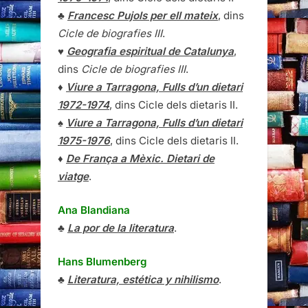
♣
Francesc Pujols per ell mateix
, dins
Cicle de biografies III
.
♥
Geografia espiritual de Catalunya
,
dins
Cicle de biografies III
.
♦
Viure a Tarragona, Fulls d’un dietari
1972-1974
, dins Cicle dels dietaris II.
♠
Viure a Tarragona, Fulls d’un dietari
1975-1976
, dins Cicle dels dietaris II.
♦
De França a Mèxic. Dietari de
viatge
.
Ana Blandiana
♣
La por de la literatura
.
Hans Blumenberg
♣
Literatura, estética y nihilismo
.