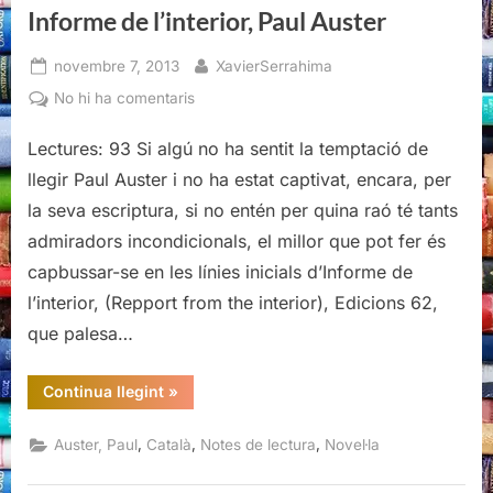
Informe de l’interior, Paul Auster
Posted
By
novembre 7, 2013
XavierSerrahima
on
a
No hi ha comentaris
Informe
Lectures: 93 Si algú no ha sentit la temptació de
de
l’interior,
llegir Paul Auster i no ha estat captivat, encara, per
Paul
la seva escriptura, si no entén per quina raó té tants
Auster
admiradors incondicionals, el millor que pot fer és
capbussar-se en les línies inicials d’Informe de
l’interior, (Repport from the interior), Edicions 62,
que palesa…
“Informe
Continua llegint
»
de
l’interior,
Paul
,
,
,
Auster, Paul
Català
Notes de lectura
Novel·la
Auster”