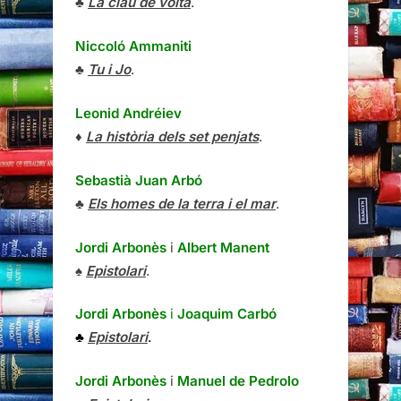
♣
La clau de volta
.
Niccoló Ammaniti
♣
Tu i Jo
.
Leonid Andréiev
♦
La història dels set penjats
.
Sebastià Juan Arbó
♣
Els homes de la terra i el mar
.
Jordi Arbonès
i
Albert Manent
♠
Epistolari
.
Jordi Arbonès
i
Joaquim Carbó
♣
Epistolari
.
Jordi Arbonès
i
Manuel de Pedrolo