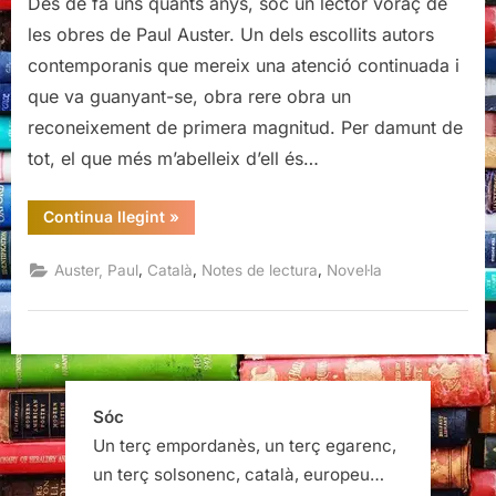
Des de fa uns quants anys, sóc un lector voraç de
les obres de Paul Auster. Un dels escollits autors
contemporanis que mereix una atenció continuada i
que va guanyant-se, obra rere obra un
reconeixement de primera magnitud. Per damunt de
tot, el que més m’abelleix d’ell és…
“Viatges
Continua llegint
»
per
l’Scriptorium,
Paul
,
,
,
Auster, Paul
Català
Notes de lectura
Novel·la
Auster”
Sóc
Un terç empordanès, un terç egarenc,
un terç solsonenc, català, europeu…