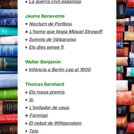
♠
La guerra civil española
.
Jaume Benavente
♥
Nocturn de Portbou
.
♣
L’home que llegia Miquel Strogoff
.
♠
Somnis de Valparaíso
.
♦
Els dies sense fi
.
Walter Benjamin
♠
Infància a Berlín cap al 1900
.
Thomas Bernhard
♠
Els meus premis
.
♦
Sí
.
♥
L’imitador de veus
.
♣
Formigó
.
♠
El nebot de Wittgenstein
.
♦
Tala
.