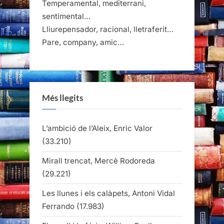
Temperamental, mediterrani,
sentimental…
Lliurepensador, racional, lletraferit…
Pare, company, amic…
Més llegits
L’ambició de l’Aleix, Enric Valor
(33.210)
Mirall trencat, Mercè Rodoreda
(29.221)
Les llunes i els calàpets, Antoni Vidal
Ferrando
(17.983)