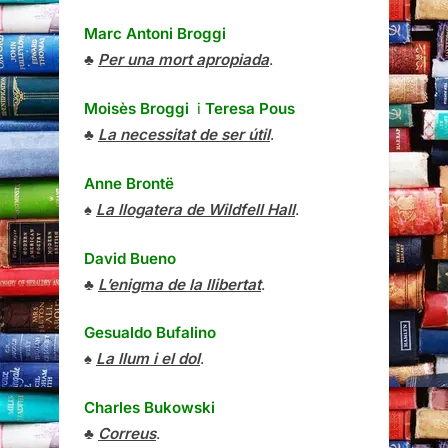
Marc Antoni Broggi
♣
Per una mort apropiada
.
Moisès Broggi
i
Teresa Pous
♣
La necessitat de ser útil
.
Anne Brontë
♠
La llogatera de Wildfell Hall
.
David Bueno
♣
L’enigma de la llibertat
.
Gesualdo Bufalino
♠
La llum i el dol
.
Charles Bukowski
♣
Correus
.