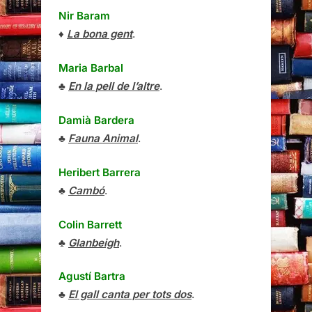
Nir Baram
♦
La bona gent
.
Maria Barbal
♣
En la pell de l’altre
.
Damià Bardera
♣
Fauna Animal
.
Heribert Barrera
♣
Cambó
.
Colin Barrett
♣
Glanbeigh
.
Agustí Bartra
♣
El gall canta per tots dos
.