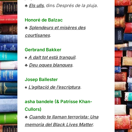
♣
Els ulls
, dins
Després de la pluja
.
Honoré de Balzac
♣
Splendeurs et misères des
courtisanes
.
Gerbrand Bakker
♠
A dalt tot està tranquil
.
♣
Deu oques blanques
.
Josep Ballester
♠
L’agitació de l’escriptura
.
asha bandele (& Patrisse Khan-
Cullors)
♣
Cuando te llaman terrorista: Una
memoria del Black Lives Matter
.