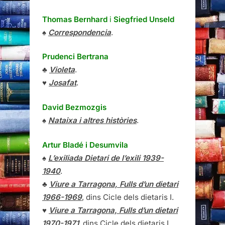
Thomas Bernhard
i
Siegfried Unseld
♠
Correspondencia
.
Prudenci Bertrana
♣
Violeta
.
♥
Josafat
.
David Bezmozgis
♠
Nataixa i altres històries
.
Artur Bladé i Desumvila
♠
L’exiliada Dietari de l’exili 1939-
1940
.
♣
Viure a Tarragona, Fulls d’un dietari
1966-1969
, dins Cicle dels dietaris I.
♥
Viure a Tarragona, Fulls d’un dietari
1970-1971
, dins Cicle dels dietaris I.