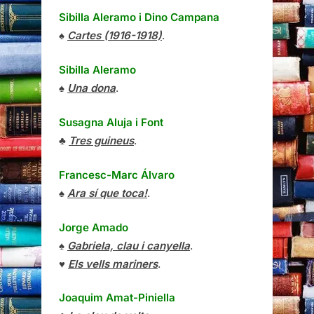
Sibilla Aleramo
i
Dino Campana
♠
Cartes (1916-1918)
.
Sibilla Aleramo
♠
Una dona
.
Susagna Aluja i Font
♣
Tres guineus
.
Francesc-Marc Álvaro
♠
Ara sí que toca!
.
Jorge Amado
♠
Gabriela, clau i canyella
.
♥
Els vells mariners
.
Joaquim Amat-Piniella