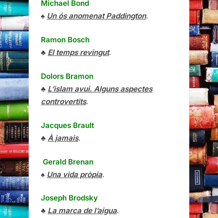
Michael Bond
♠
Un ós anomenat Paddington
.
Ramon Bosch
♣
El temps revingut
.
Dolors Bramon
♣
L’islam avui. Alguns aspectes
controvertits
.
Jacques Brault
♣
À jamais
.
Gerald Brenan
♠
Una vida pròpia
.
Joseph Brodsky
♣
La marca de l’aigua
.