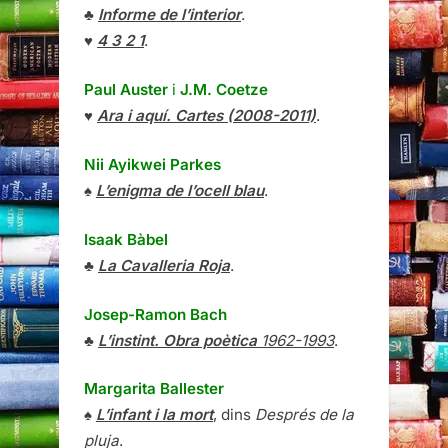
♣
Informe de l’interior
.
♥
4 3 2 1
.
Paul Auster
i
J.M. Coetze
♥
Ara i aquí. Cartes (2008-2011)
.
Nii Ayikwei Parkes
♠
L’enigma de l’ocell blau
.
Isaak Bàbel
♣
La Cavalleria Roja
.
Josep-Ramon Bach
♣
L’instint. Obra poètica
1962-1993
.
Margarita Ballester
♠
L’infant i la mort
, dins
Després de la
pluja
.