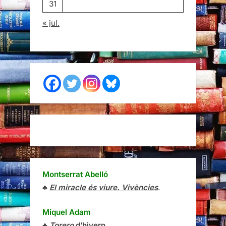
31
« jul.
Montserrat Abelló
♣
El miracle és viure. Vivències
.
Miquel Adam
♣
Torero
d’hivern
.