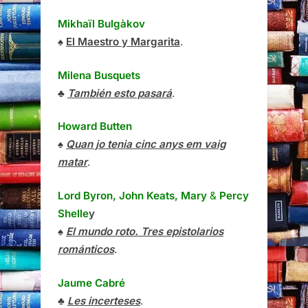
Mikhaïl Bulgàkov
♠
El Maestro y Margarita
.
Milena Busquets
♣
También esto pasará
.
Howard Butten
♠
Quan jo tenia cinc anys em vaig
matar
.
Lord Byron, John Keats, Mary
&
Percy
Shelle
y
♠
El mundo roto. Tres epistolarios
románticos
.
Jaume Cabré
♣
Les incerteses
.