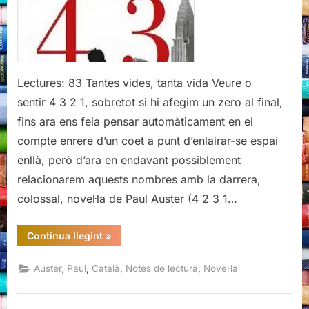
Auster
Lectures: 83 Tantes vides, tanta vida Veure o
sentir 4 3 2 1, sobretot si hi afegim un zero al final,
fins ara ens feia pensar automàticament en el
compte enrere d’un coet a punt d’enlairar-se espai
enllà, però d’ara en endavant possiblement
relacionarem aquests nombres amb la darrera,
colossal, novel·la de Paul Auster (4 2 3 1…
“4
Continua llegint
»
3
2
1,
,
,
,
Auster, Paul
Català
Notes de lectura
Novel·la
Paul
Auster”