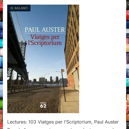
Viatges
per
l’Scriptorium,
Paul
Auster
Lectures: 103 Viatges per l’Scriptorium, Paul Auster