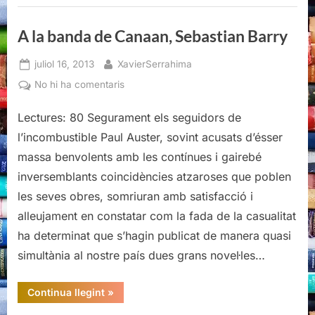
A la banda de Canaan, Sebastian Barry
Posted
By
juliol 16, 2013
XavierSerrahima
on
a
No hi ha comentaris
A
Lectures: 80 Segurament els seguidors de
la
banda
l’incombustible Paul Auster, sovint acusats d’ésser
de
massa benvolents amb les contínues i gairebé
Canaan,
inversemblants coincidències atzaroses que poblen
Sebastian
les seves obres, somriuran amb satisfacció i
Barry
alleujament en constatar com la fada de la casualitat
ha determinat que s’hagin publicat de manera quasi
simultània al nostre país dues grans novel·les…
“A
Continua llegint
»
la
banda