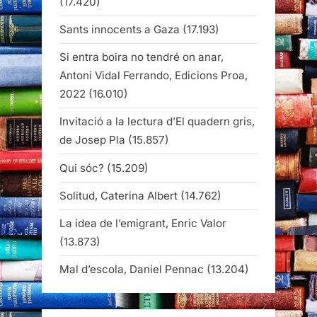
(17.420)
Sants innocents a Gaza
(17.193)
Si entra boira no tendré on anar,
Antoni Vidal Ferrando, Edicions Proa,
2022
(16.010)
Invitació a la lectura d’El quadern gris,
de Josep Pla
(15.857)
Qui sóc?
(15.209)
Solitud, Caterina Albert
(14.762)
La idea de l’emigrant, Enric Valor
(13.873)
Mal d’escola, Daniel Pennac
(13.204)