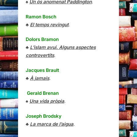
♠
Un ós anomenat Paddington
.
Ramon Bosch
♣
El temps revingut
.
Dolors Bramon
♣
L’islam avui. Alguns aspectes
controvertits
.
Jacques Brault
♣
À jamais
.
Gerald Brenan
♠
Una vida pròpia
.
Joseph Brodsky
♣
La marca de l’aigua
.