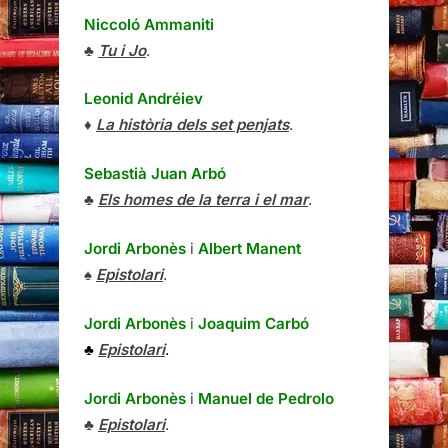
Niccoló Ammaniti
♣
Tu i Jo
.
Leonid Andréiev
♦
La història dels set penjats
.
Sebastià Juan Arbó
♣
Els homes de la terra i el mar
.
Jordi Arbonès
i
Albert Manent
♠
Epistolari
.
Jordi Arbonès
i
Joaquim Carbó
♣
Epistolari
.
Jordi Arbonès
i
Manuel de Pedrolo
♣
Epistolari
.