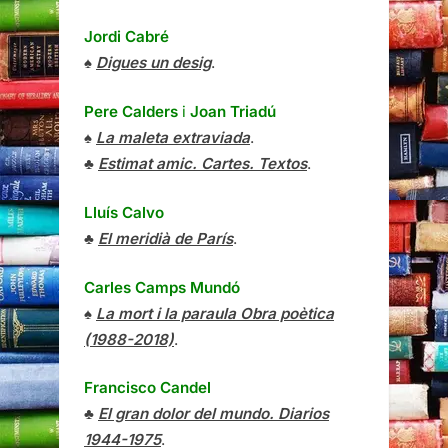
Jordi Cabré
♠
Digues un desig
.
Pere Calders
i
Joan Triadú
♠
La maleta extraviada
.
♣
Estimat amic. Cartes. Textos
.
Lluís Calvo
♣
El meridià de París
.
Carles Camps Mundó
♠
La mort i la paraula Obra poètica
(1988-2018)
.
Francisco Candel
♣
El gran dolor del mundo. Diarios
1944-1975
.