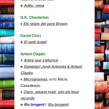
♣
Adéu, nena
.
G.K. Chesterton
♦
Els relats del pare Brown
.
David Cirici
♣
El setè àngel
.
Antoni Clapés
♥
Arbre que s’allunyà
.
♣
Epistolari Jordi Arbonès & Antoni
Clapés
.
♠
Microgrames
, amb
Alícia
Casadesús
.
♠
Clars, aquest matí, són els teus
records
.
♣
Riu brogent
I:
Riu brogent
.