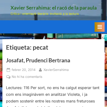
Skip
Xavier Serrahima: el racó de la paraula
to
Crítica i orientació literària: invitació a la lectura.
content
Etiqueta:
pecat
Josafat, Prudenci Bertrana
Posted
By
febrer 20, 2014
XavierSerrahima
on
a
No hi ha comentaris
Josafat,
Lectures: 116 Per sort, no ens ha calgut esperar tant
Prudenci
Bertrana
com ens imaginàvem en analitzar Violeta, i ja
podem sostenir entre les nostres mans freturoses