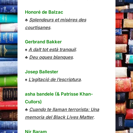
Honoré de Balzac
♣
Splendeurs et misères des
courtisanes
.
Gerbrand Bakker
♠
A dalt tot està tranquil
.
♣
Deu oques blanques
.
Josep Ballester
♠
L’agitació de l’escriptura
.
asha bandele (& Patrisse Khan-
Cullors)
♣
Cuando te llaman terrorista: Una
memoria del Black Lives Matter
.
Nir Baram