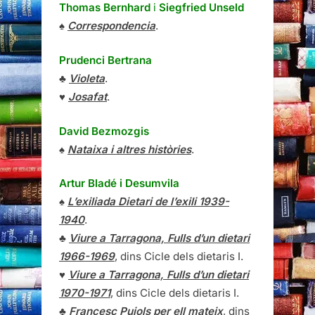
Thomas Bernhard
i
Siegfried Unseld
♠
Correspondencia
.
Prudenci Bertrana
♣
Violeta
.
♥
Josafat
.
David Bezmozgis
♠
Nataixa i altres històries
.
Artur Bladé i Desumvila
♠
L’exiliada Dietari de l’exili 1939-
1940
.
♣
Viure a Tarragona, Fulls d’un dietari
1966-1969
, dins Cicle dels dietaris I.
♥
Viure a Tarragona, Fulls d’un dietari
1970-1971
, dins Cicle dels dietaris I.
♣
Francesc Pujols per ell mateix
, dins