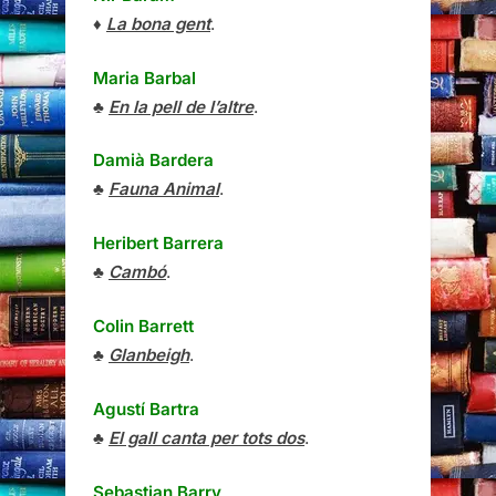
♦
La bona gent
.
Maria Barbal
♣
En la pell de l’altre
.
Damià Bardera
♣
Fauna Animal
.
Heribert Barrera
♣
Cambó
.
Colin Barrett
♣
Glanbeigh
.
Agustí Bartra
♣
El gall canta per tots dos
.
Sebastian Barry