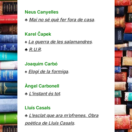
Neus Canyelles
♣
Mai no sé què fer fora de casa
.
Karel Čapek
♠
La guerra de les salamandres
.
♣
R.U.R
.
Joaquim Carbó
♠
Elogi de la formiga
.
Àngel Carbonell
♣
L’instant és tot
.
Lluís Casals
♣
L’esclat que ara m’ofrenes. Obra
poètica de Lluís Casals
.