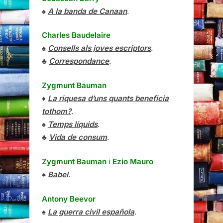
♠
A la banda de Canaan
.
Charles Baudelaire
♠
Consells als joves escriptors
.
♣
Correspondance
.
Zygmunt Bauman
♦
La riquesa d’uns quants beneficia
tothom?
.
♠
Temps líquids
.
♣
Vida de consum
.
Zygmunt Bauman
i
Ezio Mauro
♠
Babel
.
Antony Beevor
♠
La guerra civil española
.