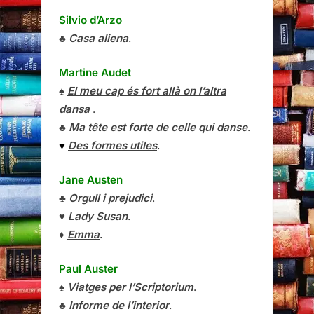
Silvio d’Arzo
♣
Casa aliena
.
Martine Audet
♠
El meu cap és fort allà on l’altra
dansa
.
♣
Ma tête est forte de celle qui danse
.
♥
Des formes utiles
.
Jane Austen
♣
Orgull i prejudici
.
♥
Lady Susan
.
♦
Emma
.
Paul Auster
♠
Viatges per l’Scriptorium
.
♣
Informe de l’interior
.