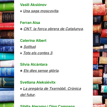
Vasili Aksiónov
♠
Una saga moscovita
.
Ferran Aisa
♣
CNT, la força obrera de Catalunya
.
Caterina Albert
♣
Solitud
.
♠
Tots els contes 3
.
Sílvia Alcàntara
♣
Els dies sense glòria
.
Svetlana Aleksiévitx
♠
La pregària de Txernòbil. Crònica
del futur
.
Sibilla Aleramo
i
Dino Campana