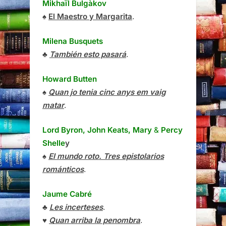
Mikhaïl Bulgàkov
♠
El Maestro y Margarita
.
Milena Busquets
♣
También esto pasará
.
Howard Butten
♠
Quan jo tenia cinc anys em vaig
matar
.
Lord Byron, John Keats, Mary
&
Percy
Shelle
y
♠
El mundo roto. Tres epistolarios
románticos
.
Jaume Cabré
♣
Les incerteses
.
♥
Quan arriba la penombra
.