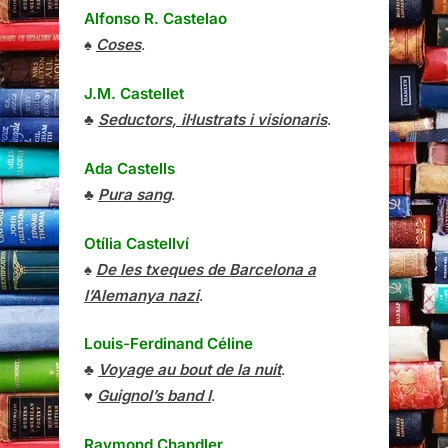
Alfonso R. Castelao
♠
Coses
.
J.M. Castellet
♣
Seductors, il·lustrats i visionaris
.
Ada Castells
♣
Pura sang
.
Otília Castellví
♠
De les txeques de Barcelona a
l’Alemanya nazi
.
Louis-Ferdinand Céline
♣
Voyage au bout de la nuit
.
♥
Guignol’s band I
.
Raymond Chandler