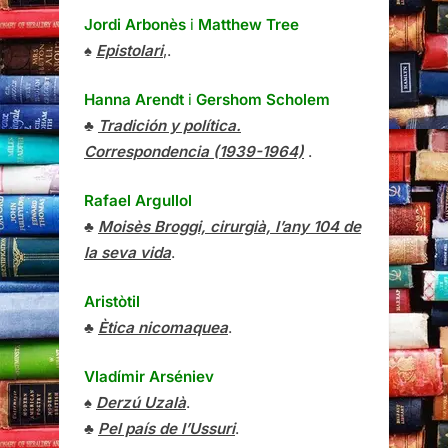
Jordi Arbonès
i
Matthew Tree
♠
Epistolari
,.
Hanna Arendt
i
Gershom Scholem
♣
Tradición y política.
Correspondencia (1939-1964)
.
Rafael Argullol
♣
Moisès Broggi, cirurgià, l’any 104 de
la seva vida
.
Aristòtil
♣
Ètica nicomaquea
.
Vladímir Arséniev
♠
Derzú Uzalà
.
♣
Pel país de l’Ussuri
.