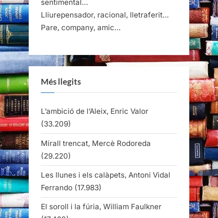
sentimental…
Lliurepensador, racional, lletraferit…
Pare, company, amic…
Més llegits
L’ambició de l’Aleix, Enric Valor
(33.209)
Mirall trencat, Mercè Rodoreda
(29.220)
Les llunes i els calàpets, Antoni Vidal
Ferrando
(17.983)
El soroll i la fúria, William Faulkner