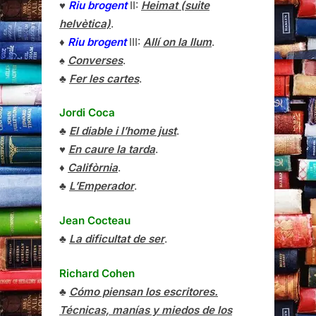
♥
Riu brogent
II:
Heimat (suite
helvètica)
.
♦
Riu brogent
III:
Allí on la llum
.
♠
Converses
.
♣
Fer les cartes
.
Jordi Coca
♣
El diable i l’home just
.
♥
En caure la tarda
.
♦
Califòrnia
.
♣
L’Emperador
.
Jean Cocteau
♣
La dificultat de ser
.
Richard Cohen
♣
Cómo piensan los escritores.
Técnicas, manías y miedos de los