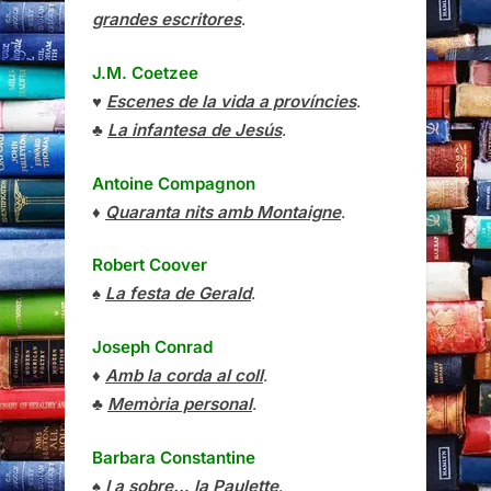
grandes escritores
.
J.M. Coetzee
♥
Escenes de la vida a províncies
.
♣
La infantesa de Jesús
.
Antoine Compagnon
♦
Quaranta nits amb Montaigne
.
Robert Coover
♠
La festa de Gerald
.
Joseph Conrad
♦
Amb la corda al coll
.
♣
Memòria personal
.
Barbara Constantine
♠
I a sobre… la Paulette
.