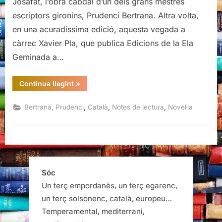
Josafat, l’obra cabdal d’un dels grans mestres
escriptors gironins, Prudenci Bertrana. Altra volta,
en una acuradíssima edició, aquesta vegada a
càrrec Xavier Pla, que publica Edicions de la Ela
Geminada a…
“Josafat,
Continua llegint
»
Prudenci
Bertrana”
,
,
,
Bertrana, Prudenci
Català
Notes de lectura
Novel·la
Sóc
Un terç empordanès, un terç egarenc,
un terç solsonenc, català, europeu…
Temperamental, mediterrani,