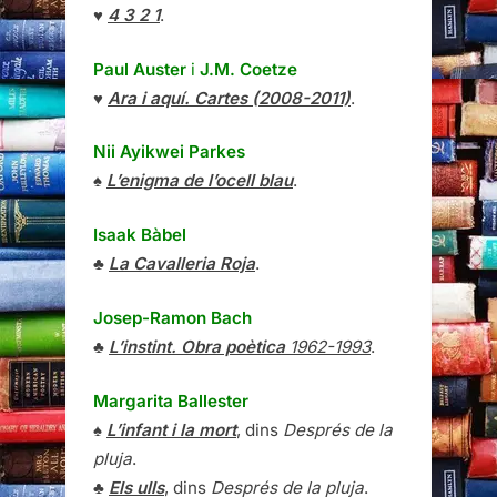
♥
4 3 2 1
.
Paul Auster
i
J.M. Coetze
♥
Ara i aquí. Cartes (2008-2011)
.
Nii Ayikwei Parkes
♠
L’enigma de l’ocell blau
.
Isaak Bàbel
♣
La Cavalleria Roja
.
Josep-Ramon Bach
♣
L’instint. Obra poètica
1962-1993
.
Margarita Ballester
♠
L’infant i la mort
, dins
Després de la
pluja
.
♣
Els ulls
, dins
Després de la pluja
.