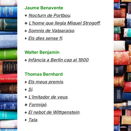
Jaume Benavente
♥
Nocturn de Portbou
.
♣
L’home que llegia Miquel Strogoff
.
♠
Somnis de Valparaíso
.
♦
Els dies sense fi
.
Walter Benjamin
♠
Infància a Berlín cap al 1900
.
Thomas Bernhard
♠
Els meus premis
.
♦
Sí
.
♥
L’imitador de veus
.
♣
Formigó
.
♠
El nebot de Wittgenstein
.
♦
Tala
.