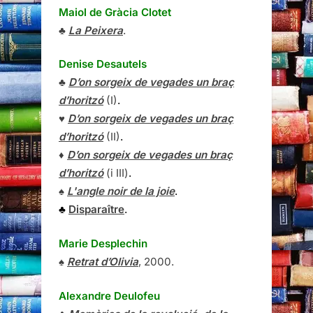
Maiol de Gràcia Clotet
♣
La Peixera
.
Denise Desautels
♣
D’on sorgeix de vegades un braç
d’horitzó
(I)
.
♥
D’on sorgeix de vegades un braç
d’horitzó
(II)
.
♦
D’on sorgeix de vegades un braç
d’horitzó
(i III)
.
♠
L'angle noir de la joie
.
♣
Disparaître
.
Marie Desplechin
♠
Retrat d’Olivia
, 2000.
Alexandre Deulofeu