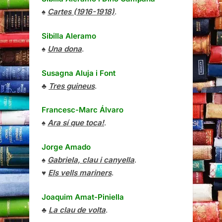
♠
Cartes (1916-1918)
.
Sibilla Aleramo
♠
Una dona
.
Susagna Aluja i Font
♣
Tres guineus
.
Francesc-Marc Álvaro
♠
Ara sí que toca!
.
Jorge Amado
♠
Gabriela, clau i canyella
.
♥
Els vells mariners
.
Joaquim Amat-Piniella
♣
La clau de volta
.