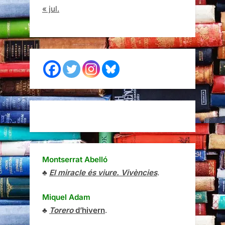
« jul.
Montserrat Abelló
♣
El miracle és viure. Vivències
.
Miquel Adam
♣
Torero
d’hivern
.