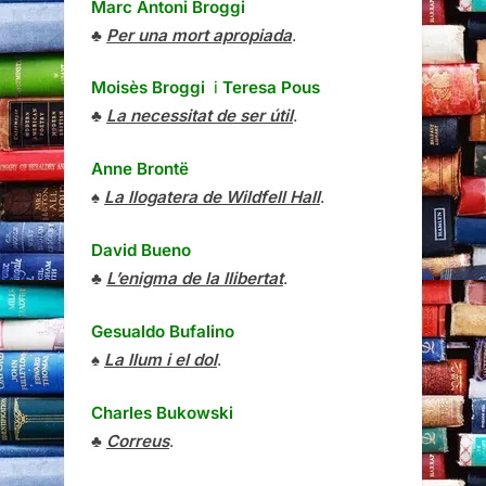
Marc Antoni Broggi
♣
Per una mort apropiada
.
Moisès Broggi
i
Teresa Pous
♣
La necessitat de ser útil
.
Anne Brontë
♠
La llogatera de Wildfell Hall
.
David Bueno
♣
L’enigma de la llibertat
.
Gesualdo Bufalino
♠
La llum i el dol
.
Charles Bukowski
♣
Correus
.