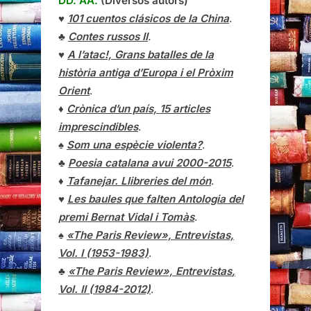
DD. AA.
(Diversos autors)
♥
101 cuentos clásicos de la China
.
♣
Contes russos II
.
♥
A l’atac!, Grans batalles de la
història antiga d’Europa i el Pròxim
Orient
.
♦
Crònica d’un país, 15 articles
imprescindibles
.
♠
Som una espècie violenta?
.
♣
Poesia catalana avui 2000-2015
.
♦
Tafanejar. Llibreries del món
.
♥
Les baules que falten Antologia del
premi Bernat Vidal i Tomàs
.
♠
«The Paris Review», Entrevistas,
Vol. I (1953-1983)
.
♣
«The Paris Review»,
Entrevistas
,
Vol. II (1984-2012)
.