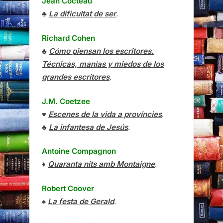
Jean Cocteau
♣
La dificultat de ser
.
Richard Cohen
♣
Cómo piensan los escritores.
Técnicas, manías y miedos de los
grandes escritores
.
J.M. Coetzee
♥
Escenes de la vida a províncies
.
♣
La infantesa de Jesús
.
Antoine Compagnon
♦
Quaranta nits amb Montaigne
.
Robert Coover
♠
La festa de Gerald
.