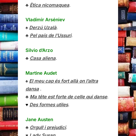
♣
Ètica nicomaquea
.
Vladímir Arséniev
♠
Derzú Uzalà
.
♣
Pel país de l’Ussuri
.
Silvio d’Arzo
♣
Casa aliena
.
Martine Audet
♠
El meu cap és fort allà on l’altra
dansa
.
♣
Ma tête est forte de celle qui danse
.
♥
Des formes utiles
.
Jane Austen
♣
Orgull i prejudici
.
♥
Lady Susan
.