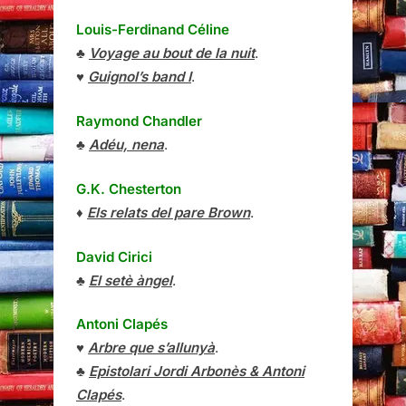
Louis-Ferdinand Céline
♣
Voyage au bout de la nuit
.
♥
Guignol’s band I
.
Raymond Chandler
♣
Adéu, nena
.
G.K. Chesterton
♦
Els relats del pare Brown
.
David Cirici
♣
El setè àngel
.
Antoni Clapés
♥
Arbre que s’allunyà
.
♣
Epistolari Jordi Arbonès & Antoni
Clapés
.