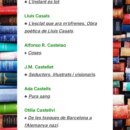
♣
L’instant és tot
.
Lluís Casals
♣
L’esclat que ara m’ofrenes. Obra
poètica de Lluís Casals
.
Alfonso R. Castelao
♠
Coses
.
J.M. Castellet
♣
Seductors, il·lustrats i visionaris
.
Ada Castells
♣
Pura sang
.
Otília Castellví
♠
De les txeques de Barcelona a
l’Alemanya nazi
.