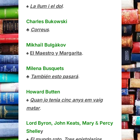
♠
La llum i el dol
.
Charles Bukowski
♣
Correus
.
Mikhaïl Bulgàkov
♠
El Maestro y Margarita
.
Milena Busquets
♣
También esto pasará
.
Howard Butten
♠
Quan jo tenia cinc anys em vaig
matar
.
Lord Byron, John Keats, Mary
&
Percy
Shelle
y
♠
El mundo roto. Tres epistolarios