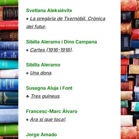
Svetlana Aleksiévitx
♠
La pregària de Txernòbil. Crònica
del futur
.
Sibilla Aleramo
i
Dino Campana
♠
Cartes (1916-1918)
.
Sibilla Aleramo
♠
Una dona
.
Susagna Aluja i Font
♣
Tres guineus
.
Francesc-Marc Álvaro
♠
Ara sí que toca!
.
Jorge Amado