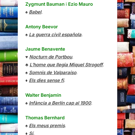
Zygmunt Bauman
i
Ezio Mauro
♠
Babel
.
Antony Beevor
♠
La guerra civil española
.
Jaume Benavente
♥
Nocturn de Portbou
.
♣
L’home que llegia Miquel Strogoff
.
♠
Somnis de Valparaíso
.
♦
Els dies sense fi
.
Walter Benjamin
♠
Infància a Berlín cap al 1900
.
Thomas Bernhard
♠
Els meus premis
.
♦
Sí
.