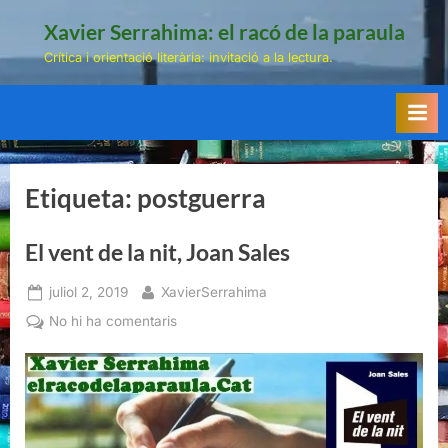
Skip
Xavier Serrahima: el racó de la paraula
to
Crítica i orientació literària: invitació a la lectura.
content
Etiqueta:
postguerra
El vent de la nit, Joan Sales
Posted
By
juliol 2, 2019
XavierSerrahima
on
a
No hi ha comentaris
El
vent
de
la
nit,