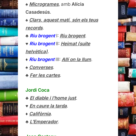
♠
Microgrames
, amb
Alícia
Casadesús
.
♠
Clars, aquest matí, són els teus
records
.
♣
Riu brogent
I:
Riu brogent
.
♥
Riu brogent
II:
Heimat (suite
helvètica)
.
♦
Riu brogent
III:
Allí on la llum
.
♠
Converses
.
♣
Fer les cartes
.
Jordi Coca
♣
El diable i l’home just
.
♥
En caure la tarda
.
♦
Califòrnia
.
♣
L’Emperador
.