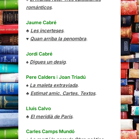
románticos
.
Jaume Cabré
♣
Les incerteses
.
♥
Quan arriba la penombra
.
Jordi Cabré
♠
Digues un desig
.
Pere Calders
i
Joan Triadú
♠
La maleta extraviada
.
♣
Estimat amic. Cartes. Textos
.
Lluís Calvo
♣
El meridià de París
.
Carles Camps Mundó