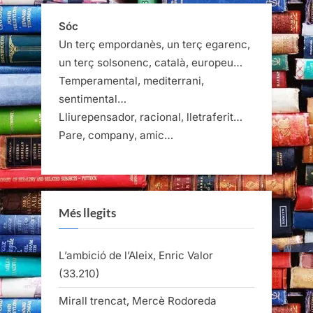
Sóc
Un terç empordanès, un terç egarenc,
un terç solsonenc, català, europeu…
Temperamental, mediterrani,
sentimental…
Lliurepensador, racional, lletraferit…
Pare, company, amic…
Més llegits
L’ambició de l’Aleix, Enric Valor
(33.210)
Mirall trencat, Mercè Rodoreda