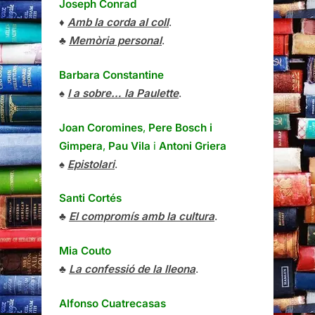
Joseph Conrad
♦
Amb la corda al coll
.
♣
Memòria personal
.
Barbara Constantine
♠
I a sobre… la Paulette
.
Joan Coromines
,
Pere Bosch i
Gimpera
,
Pau Vila
i
Antoni Griera
♠
Epistolari
.
Santi Cortés
♣
El compromís amb la cultura
.
Mia Couto
♣
La confessió de la lleona
.
Alfonso Cuatrecasas