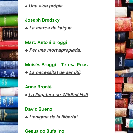
♠
Una vida pròpia
.
Joseph Brodsky
♣
La marca de l’aigua
.
Marc Antoni Broggi
♣
Per una mort apropiada
.
Moisès Broggi
i
Teresa Pous
♣
La necessitat de ser útil
.
Anne Brontë
♠
La llogatera de Wildfell Hall
.
David Bueno
♣
L’enigma de la llibertat
.
Gesualdo Bufalino