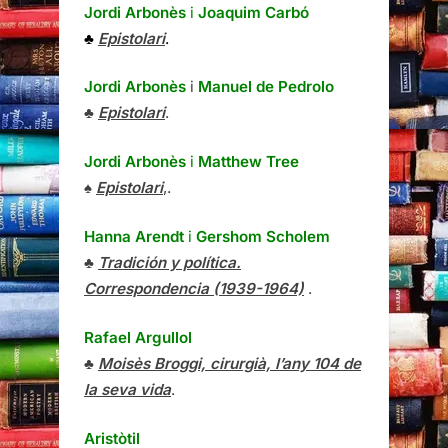
Jordi Arbonès
i
Joaquim Carbó
♣
Epistolari
.
Jordi Arbonès
i
Manuel de Pedrolo
♣
Epistolari
.
Jordi Arbonès
i
Matthew Tree
♠
Epistolari
,.
Hanna Arendt
i
Gershom Scholem
♣
Tradición y política.
Correspondencia (1939-1964)
.
Rafael Argullol
♣
Moisès Broggi, cirurgià, l’any 104 de
la seva vida
.
Aristòtil