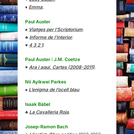
♦
Emma
.
Paul Auster
♠
Viatges per l’Scriptorium
.
♣
Informe de l’interior
.
♥
4 3 2 1
.
Paul Auster
i
J.M. Coetze
♥
Ara i aquí. Cartes (2008-2011)
.
Nii Ayikwei Parkes
♠
L’enigma de l’ocell blau
.
Isaak Bàbel
♣
La Cavalleria Roja
.
Josep-Ramon Bach