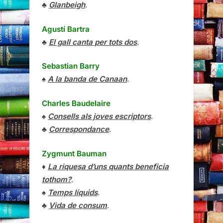
♣
Glanbeigh
.
Agustí Bartra
♣
El gall canta per tots dos
.
Sebastian Barry
♠
A la banda de Canaan
.
Charles Baudelaire
♠
Consells als joves escriptors
.
♣
Correspondance
.
Zygmunt Bauman
♦
La riquesa d’uns quants beneficia
tothom?
.
♠
Temps líquids
.
♣
Vida de consum
.