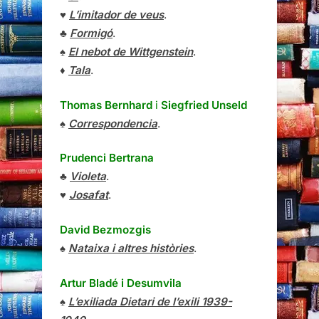
♥
L’imitador de veus
.
♣
Formigó
.
♠
El nebot de Wittgenstein
.
♦
Tala
.
Thomas Bernhard
i
Siegfried Unseld
♠
Correspondencia
.
Prudenci Bertrana
♣
Violeta
.
♥
Josafat
.
David Bezmozgis
♠
Nataixa i altres històries
.
Artur Bladé i Desumvila
♠
L’exiliada Dietari de l’exili 1939-