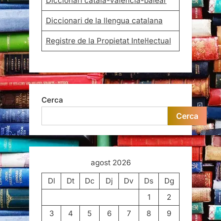
Diccionari català-valencià-balear
Diccionari de la llengua catalana
Registre de la Propietat Intel·lectual
Cerca
Cerca
agost 2026
Dl
Dt
Dc
Dj
Dv
Ds
Dg
1
2
3
4
5
6
7
8
9