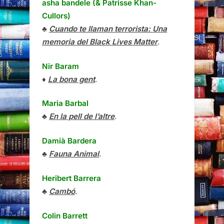
asha bandele (& Patrisse Khan-
Cullors)
♣
Cuando te llaman terrorista: Una
memoria del Black Lives Matter
.
Nir Baram
♦
La bona gent
.
Maria Barbal
♣
En la pell de l’altre
.
Damià Bardera
♣
Fauna Animal
.
Heribert Barrera
♣
Cambó
.
Colin Barrett