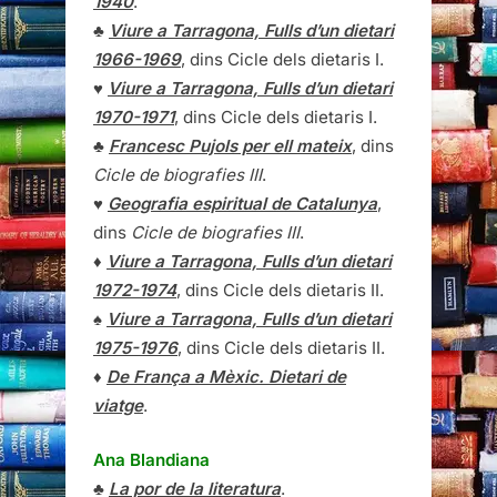
1940
.
♣
Viure a Tarragona, Fulls d’un dietari
1966-1969
, dins Cicle dels dietaris I.
♥
Viure a Tarragona, Fulls d’un dietari
1970-1971
, dins Cicle dels dietaris I.
♣
Francesc Pujols per ell mateix
, dins
Cicle de biografies III
.
♥
Geografia espiritual de Catalunya
,
dins
Cicle de biografies III
.
♦
Viure a Tarragona, Fulls d’un dietari
1972-1974
, dins Cicle dels dietaris II.
♠
Viure a Tarragona, Fulls d’un dietari
1975-1976
, dins Cicle dels dietaris II.
♦
De França a Mèxic. Dietari de
viatge
.
Ana Blandiana
♣
La por de la literatura
.