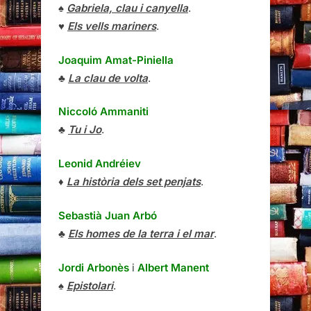
♠
Gabriela, clau i canyella
.
♥
Els vells mariners
.
Joaquim Amat-Piniella
♣
La clau de volta
.
Niccoló Ammaniti
♣
Tu i Jo
.
Leonid Andréiev
♦
La història dels set penjats
.
Sebastià Juan Arbó
♣
Els homes de la terra i el mar
.
Jordi Arbonès
i
Albert Manent
♠
Epistolari
.