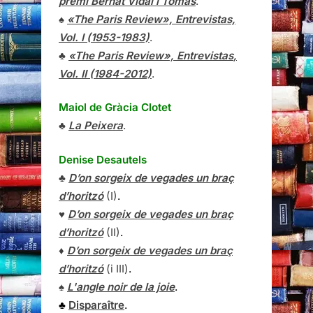
premi Bernat Vidal i Tomàs
.
♠
«The Paris Review», Entrevistas,
Vol. I (1953-1983)
.
♣
«The Paris Review»,
Entrevistas
,
Vol. II (1984-2012)
.
Maiol de Gràcia Clotet
♣
La Peixera
.
Denise Desautels
♣
D’on sorgeix de vegades un braç
d’horitzó
(I)
.
♥
D’on sorgeix de vegades un braç
d’horitzó
(II)
.
♦
D’on sorgeix de vegades un braç
d’horitzó
(i III)
.
♠
L'angle noir de la joie
.
♣
Disparaître
.