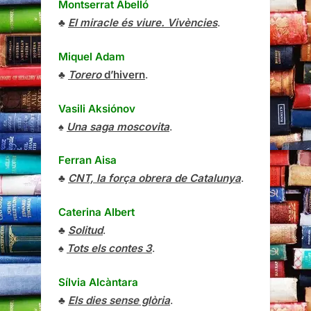
Montserrat Abelló
♣
El miracle és viure. Vivències
.
Miquel Adam
♣
Torero
d’hivern
.
Vasili Aksiónov
♠
Una saga moscovita
.
Ferran Aisa
♣
CNT, la força obrera de Catalunya
.
Caterina Albert
♣
Solitud
.
♠
Tots els contes 3
.
Sílvia Alcàntara
♣
Els dies sense glòria
.