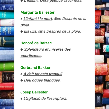
♣
L’instint. Obra poètica
1962-1993
.
Margarita Ballester
♠
L’infant i la mort
, dins
Després de la
pluja
.
♣
Els ulls
, dins
Després de la pluja
.
Honoré de Balzac
♣
Splendeurs et misères des
courtisanes
.
Gerbrand Bakker
♠
A dalt tot està tranquil
.
♣
Deu oques blanques
.
Josep Ballester
♠
L’agitació de l’escriptura
.