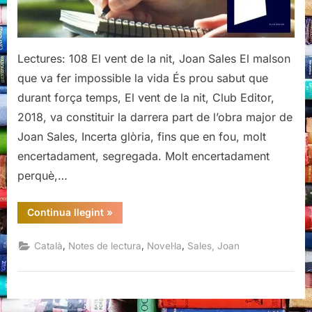
Joan
Sales
Lectures: 108 El vent de la nit, Joan Sales El malson
que va fer impossible la vida És prou sabut que
durant força temps, El vent de la nit, Club Editor,
2018, va constituir la darrera part de l’obra major de
Joan Sales, Incerta glòria, fins que en fou, molt
encertadament, segregada. Molt encertadament
perquè,…
“El
Continua llegint
»
vent
de
la
,
,
,
Català
Notes de lectura
Novel·la
Sales, Joan
nit,
Joan
Sales”