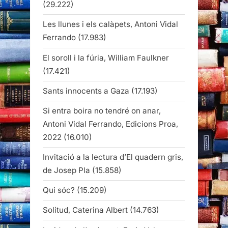
(29.222)
Les llunes i els calàpets, Antoni Vidal
Ferrando
(17.983)
El soroll i la fúria, William Faulkner
(17.421)
Sants innocents a Gaza
(17.193)
Si entra boira no tendré on anar,
Antoni Vidal Ferrando, Edicions Proa,
2022
(16.010)
Invitació a la lectura d’El quadern gris,
de Josep Pla
(15.858)
Qui sóc?
(15.209)
Solitud, Caterina Albert
(14.763)