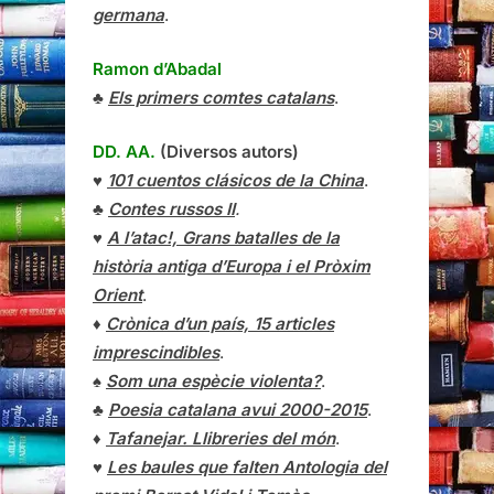
germana
.
Ramon d’Abadal
♣
Els primers comtes catalans
.
DD. AA.
(Diversos autors)
♥
101 cuentos clásicos de la China
.
♣
Contes russos II
.
♥
A l’atac!, Grans batalles de la
història antiga d’Europa i el Pròxim
Orient
.
♦
Crònica d’un país, 15 articles
imprescindibles
.
♠
Som una espècie violenta?
.
♣
Poesia catalana avui 2000-2015
.
♦
Tafanejar. Llibreries del món
.
♥
Les baules que falten Antologia del