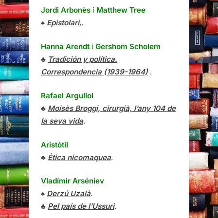
Jordi Arbonès
i
Matthew Tree
♠
Epistolari
,.
Hanna Arendt
i
Gershom Scholem
♣
Tradición y política.
Correspondencia (1939-1964)
.
Rafael Argullol
♣
Moisès Broggi, cirurgià, l’any 104 de
la seva vida
.
Aristòtil
♣
Ètica nicomaquea
.
Vladímir Arséniev
♠
Derzú Uzalà
.
♣
Pel país de l’Ussuri
.