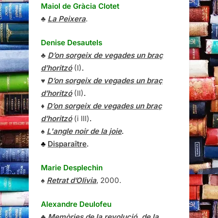
Maiol de Gràcia Clotet
♣
La Peixera
.
Denise Desautels
♣
D’on sorgeix de vegades un braç
d’horitzó
(I)
.
♥
D’on sorgeix de vegades un braç
d’horitzó
(II)
.
♦
D’on sorgeix de vegades un braç
d’horitzó
(i III)
.
♠
L'angle noir de la joie
.
♣
Disparaître
.
Marie Desplechin
♠
Retrat d’Olivia
, 2000.
Alexandre Deulofeu
♣
Memòries de la revolució, de la