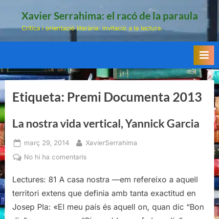
Skip
Xavier Serrahima: el racó de la paraula
to
Crítica i orientació literària: invitació a la lectura.
content
Etiqueta:
Premi Documenta 2013
La nostra vida vertical, Yannick Garcia
Posted
By
març 29, 2014
XavierSerrahima
on
a
No hi ha comentaris
La
Lectures: 81 A casa nostra —em refereixo a aquell
nostra
vida
territori extens que definia amb tanta exactitud en
vertical,
Josep Pla: «El meu país és aquell on, quan dic “Bon
Yannick