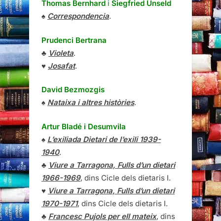
Thomas Bernhard
i
Siegfried Unseld
♠
Correspondencia
.
Prudenci Bertrana
♣
Violeta
.
♥
Josafat
.
David Bezmozgis
♠
Nataixa i altres històries
.
Artur Bladé i Desumvila
♠
L’exiliada Dietari de l’exili 1939-
1940
.
♣
Viure a Tarragona, Fulls d’un dietari
1966-1969
, dins Cicle dels dietaris I.
♥
Viure a Tarragona, Fulls d’un dietari
1970-1971
, dins Cicle dels dietaris I.
♣
Francesc Pujols per ell mateix
, dins