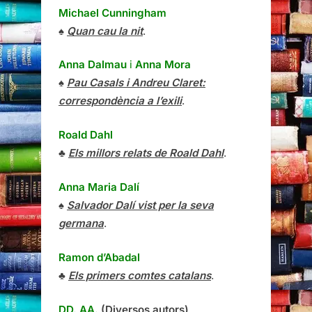
Michael Cunningham
♠
Quan cau la nit
.
Anna Dalmau
i
Anna Mora
♠
Pau Casals i Andreu Claret:
correspondència a l’exili
.
Roald Dahl
♣
Els millors relats de Roald Dahl
.
Anna Maria Dalí
♠
Salvador Dalí vist per la seva
germana
.
Ramon d’Abadal
♣
Els primers comtes catalans
.
DD. AA.
(Diversos autors)