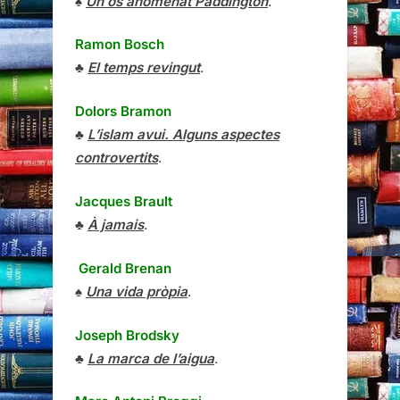
♠
Un ós anomenat Paddington
.
Ramon Bosch
♣
El temps revingut
.
Dolors Bramon
♣
L’islam avui. Alguns aspectes
controvertits
.
Jacques Brault
♣
À jamais
.
Gerald Brenan
♠
Una vida pròpia
.
Joseph Brodsky
♣
La marca de l’aigua
.