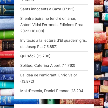
Sants innocents a Gaza
(17.193)
Si entra boira no tendré on anar,
Antoni Vidal Ferrando, Edicions Proa,
2022
(16.009)
Invitació a la lectura d’El quadern gris,
de Josep Pla
(15.857)
Qui sóc?
(15.208)
Solitud, Caterina Albert
(14.762)
La idea de l’emigrant, Enric Valor
(13.872)
Mal d’escola, Daniel Pennac
(13.204)