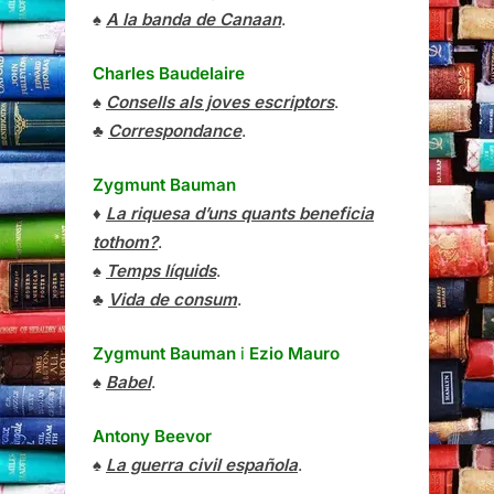
♠
A la banda de Canaan
.
Charles Baudelaire
♠
Consells als joves escriptors
.
♣
Correspondance
.
Zygmunt Bauman
♦
La riquesa d’uns quants beneficia
tothom?
.
♠
Temps líquids
.
♣
Vida de consum
.
Zygmunt Bauman
i
Ezio Mauro
♠
Babel
.
Antony Beevor
♠
La guerra civil española
.