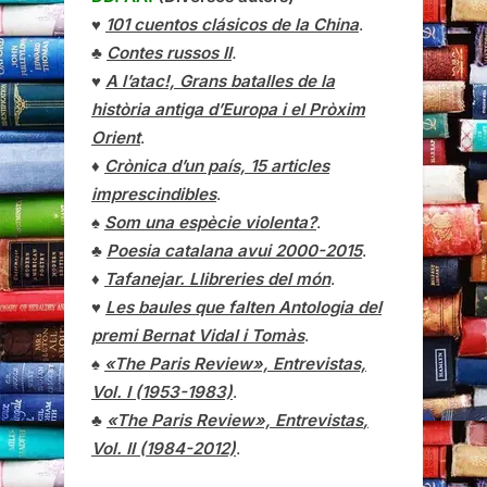
♥
101 cuentos clásicos de la China
.
♣
Contes russos II
.
♥
A l’atac!, Grans batalles de la
història antiga d’Europa i el Pròxim
Orient
.
♦
Crònica d’un país, 15 articles
imprescindibles
.
♠
Som una espècie violenta?
.
♣
Poesia catalana avui 2000-2015
.
♦
Tafanejar. Llibreries del món
.
♥
Les baules que falten Antologia del
premi Bernat Vidal i Tomàs
.
♠
«The Paris Review», Entrevistas,
Vol. I (1953-1983)
.
♣
«The Paris Review»,
Entrevistas
,
Vol. II (1984-2012)
.