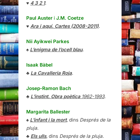
♥
4 3 2 1
.
Paul Auster
i
J.M. Coetze
♥
Ara i aquí. Cartes (2008-2011)
.
Nii Ayikwei Parkes
♠
L’enigma de l’ocell blau
.
Isaak Bàbel
♣
La Cavalleria Roja
.
Josep-Ramon Bach
♣
L’instint. Obra poètica
1962-1993
.
Margarita Ballester
♠
L’infant i la mort
, dins
Després de la
pluja
.
♣
Els ulls
, dins
Després de la pluja
.