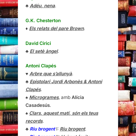
♣
Adéu, nena
.
G.K. Chesterton
♦
Els relats del pare Brown
.
David Cirici
♣
El setè àngel
.
Antoni Clapés
♥
Arbre que s’allunyà
.
♣
Epistolari Jordi Arbonès & Antoni
Clapés
.
♠
Microgrames
, amb
Alícia
Casadesús
.
♠
Clars, aquest matí, són els teus
records
.
♣
Riu brogent
I:
Riu brogent
.