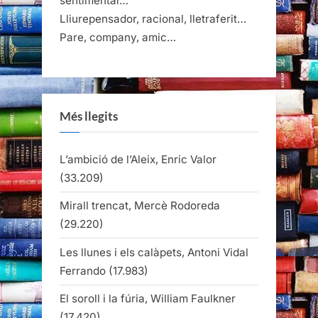
sentimental…
Lliurepensador, racional, lletraferit…
Pare, company, amic…
Més llegits
L’ambició de l’Aleix, Enric Valor
(33.209)
Mirall trencat, Mercè Rodoreda
(29.220)
Les llunes i els calàpets, Antoni Vidal
Ferrando
(17.983)
El soroll i la fúria, William Faulkner
(17.420)