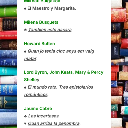
Mikhaïl Bulgàkov
♠
El Maestro y Margarita
.
Milena Busquets
♣
También esto pasará
.
Howard Butten
♠
Quan jo tenia cinc anys em vaig
matar
.
Lord Byron, John Keats, Mary
&
Percy
Shelle
y
♠
El mundo roto. Tres epistolarios
románticos
.
Jaume Cabré
♣
Les incerteses
.
♥
Quan arriba la penombra
.