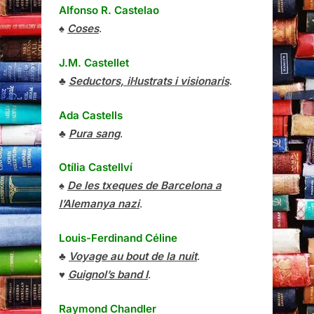
Alfonso R. Castelao
♠
Coses
.
J.M. Castellet
♣
Seductors, il·lustrats i visionaris
.
Ada Castells
♣
Pura sang
.
Otília Castellví
♠
De les txeques de Barcelona a
l’Alemanya nazi
.
Louis-Ferdinand Céline
♣
Voyage au bout de la nuit
.
♥
Guignol’s band I
.
Raymond Chandler