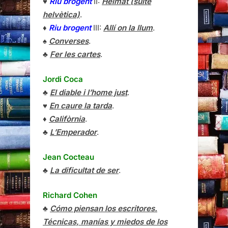
♥
Riu brogent
II:
Heimat (suite
helvètica)
.
♦
Riu brogent
III:
Allí on la llum
.
♠
Converses
.
♣
Fer les cartes
.
Jordi Coca
♣
El diable i l’home just
.
♥
En caure la tarda
.
♦
Califòrnia
.
♣
L’Emperador
.
Jean Cocteau
♣
La dificultat de ser
.
Richard Cohen
♣
Cómo piensan los escritores.
Técnicas, manías y miedos de los