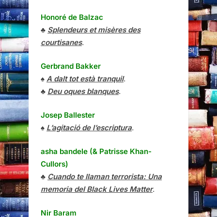
Honoré de Balzac
♣
Splendeurs et misères des
courtisanes
.
Gerbrand Bakker
♠
A dalt tot està tranquil
.
♣
Deu oques blanques
.
Josep Ballester
♠
L’agitació de l’escriptura
.
asha bandele (& Patrisse Khan-
Cullors)
♣
Cuando te llaman terrorista: Una
memoria del Black Lives Matter
.
Nir Baram