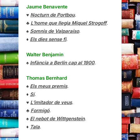
Jaume Benavente
♥
Nocturn de Portbou
.
♣
L’home que llegia Miquel Strogoff
.
♠
Somnis de Valparaíso
.
♦
Els dies sense fi
.
Walter Benjamin
♠
Infància a Berlín cap al 1900
.
Thomas Bernhard
♠
Els meus premis
.
♦
Sí
.
♥
L’imitador de veus
.
♣
Formigó
.
♠
El nebot de Wittgenstein
.
♦
Tala
.