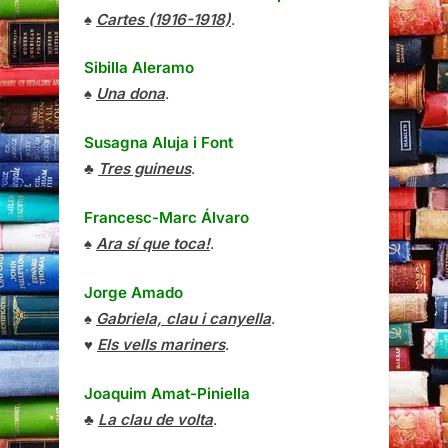
♠
Cartes (1916-1918)
.
Sibilla Aleramo
♠
Una dona
.
Susagna Aluja i Font
♣
Tres guineus
.
Francesc-Marc Álvaro
♠
Ara sí que toca!
.
Jorge Amado
♠
Gabriela, clau i canyella
.
♥
Els vells mariners
.
Joaquim Amat-Piniella
♣
La clau de volta
.