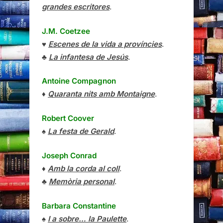
grandes escritores
.
J.M. Coetzee
♥
Escenes de la vida a províncies
.
♣
La infantesa de Jesús
.
Antoine Compagnon
♦
Quaranta nits amb Montaigne
.
Robert Coover
♠
La festa de Gerald
.
Joseph Conrad
♦
Amb la corda al coll
.
♣
Memòria personal
.
Barbara Constantine
♠
I a sobre… la Paulette
.