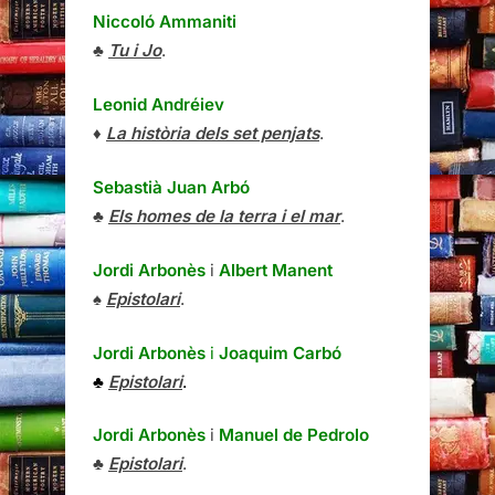
Niccoló Ammaniti
♣
Tu i Jo
.
Leonid Andréiev
♦
La història dels set penjats
.
Sebastià Juan Arbó
♣
Els homes de la terra i el mar
.
Jordi Arbonès
i
Albert Manent
♠
Epistolari
.
Jordi Arbonès
i
Joaquim Carbó
♣
Epistolari
.
Jordi Arbonès
i
Manuel de Pedrolo
♣
Epistolari
.