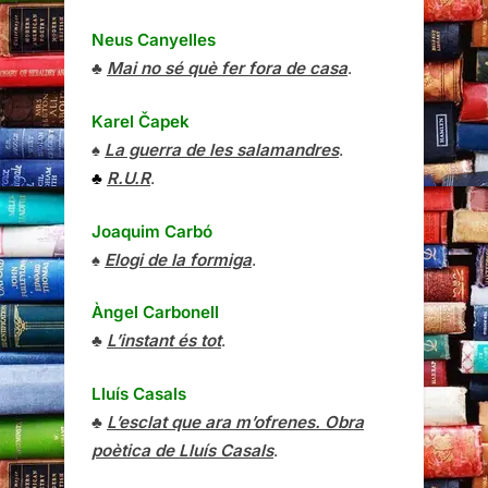
Neus Canyelles
♣
Mai no sé què fer fora de casa
.
Karel Čapek
♠
La guerra de les salamandres
.
♣
R.U.R
.
Joaquim Carbó
♠
Elogi de la formiga
.
Àngel Carbonell
♣
L’instant és tot
.
Lluís Casals
♣
L’esclat que ara m’ofrenes. Obra
poètica de Lluís Casals
.