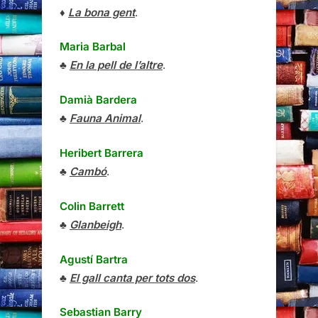
♦
La bona gent
.
Maria Barbal
♣
En la pell de l’altre
.
Damià Bardera
♣
Fauna Animal
.
Heribert Barrera
♣
Cambó
.
Colin Barrett
♣
Glanbeigh
.
Agustí Bartra
♣
El gall canta per tots dos
.
Sebastian Barry