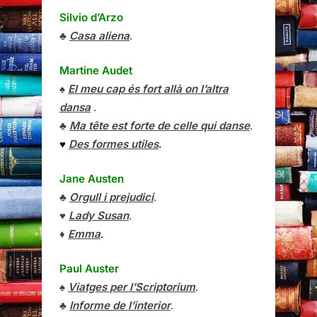
Silvio d’Arzo
♣
Casa aliena
.
Martine Audet
♠
El meu cap és fort allà on l’altra
dansa
.
♣
Ma tête est forte de celle qui danse
.
♥
Des formes utiles
.
Jane Austen
♣
Orgull i prejudici
.
♥
Lady Susan
.
♦
Emma
.
Paul Auster
♠
Viatges per l’Scriptorium
.
♣
Informe de l’interior
.