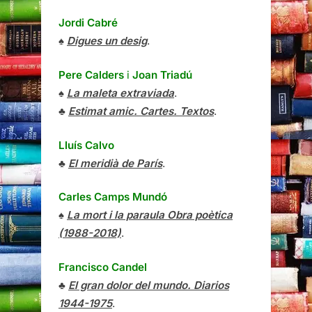
Jordi Cabré
♠
Digues un desig
.
Pere Calders
i
Joan Triadú
♠
La maleta extraviada
.
♣
Estimat amic. Cartes. Textos
.
Lluís Calvo
♣
El meridià de París
.
Carles Camps Mundó
♠
La mort i la paraula Obra poètica
(1988-2018)
.
Francisco Candel
♣
El gran dolor del mundo. Diarios
1944-1975
.