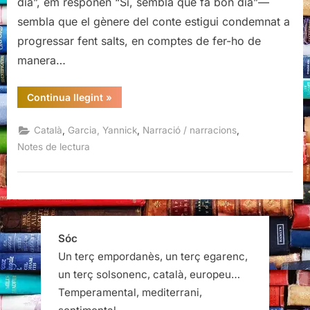
dia”, em responen “Sí, sembla que fa bon dia”—
Garcia
sembla que el gènere del conte estigui condemnat a
progressar fent salts, en comptes de fer-ho de
manera…
“La
Continua llegint
»
nostra
vida
vertical,
,
,
,
Català
Garcia, Yannick
Narració / narracions
Yannick
Garcia”
Notes de lectura
Sóc
Un terç empordanès, un terç egarenc,
un terç solsonenc, català, europeu…
Temperamental, mediterrani,