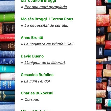
Marc Antoni Broggi
♣
Per una mort apropiada
.
Moisès Broggi
i
Teresa Pous
♣
La necessitat de ser útil
.
Anne Brontë
♠
La llogatera de Wildfell Hall
.
David Bueno
♣
L’enigma de la llibertat
.
Gesualdo Bufalino
♠
La llum i el dol
.
Charles Bukowski
♣
Correus
.