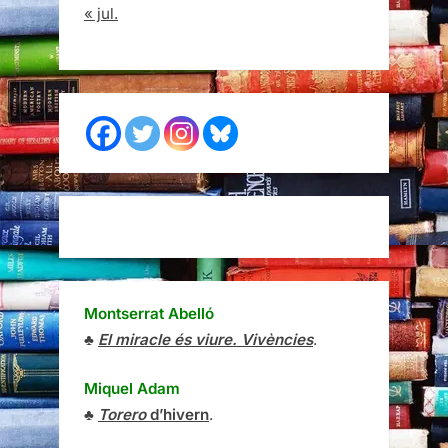
« jul.
Montserrat Abelló
♣
El miracle és viure. Vivències
.
Miquel Adam
♣
Torero
d’hivern
.