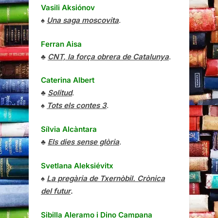
Vasili Aksiónov
♠
Una saga moscovita
.
Ferran Aisa
♣
CNT, la força obrera de Catalunya
.
Caterina Albert
♣
Solitud
.
♠
Tots els contes 3
.
Sílvia Alcàntara
♣
Els dies sense glòria
.
Svetlana Aleksiévitx
♠
La pregària de Txernòbil. Crònica
del futur
.
Sibilla Aleramo
i
Dino Campana