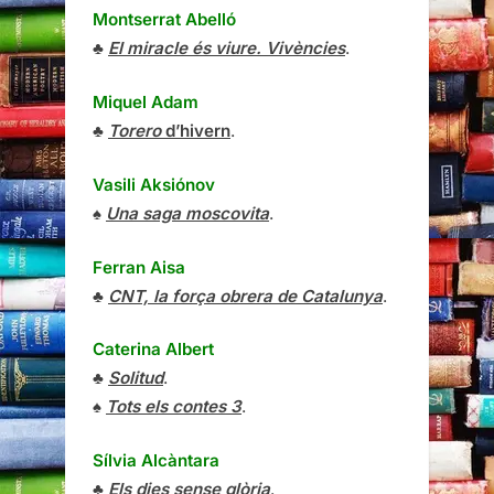
Montserrat Abelló
♣
El miracle és viure. Vivències
.
Miquel Adam
♣
Torero
d’hivern
.
Vasili Aksiónov
♠
Una saga moscovita
.
Ferran Aisa
♣
CNT, la força obrera de Catalunya
.
Caterina Albert
♣
Solitud
.
♠
Tots els contes 3
.
Sílvia Alcàntara
♣
Els dies sense glòria
.