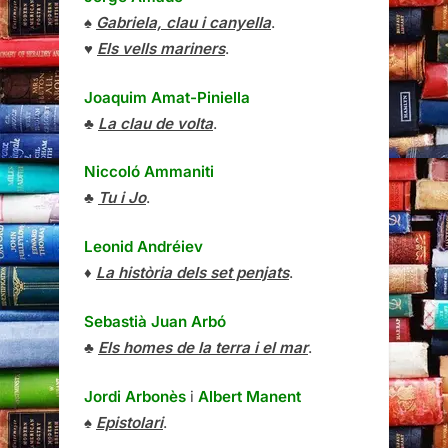
♠
Gabriela, clau i canyella
.
♥
Els vells mariners
.
Joaquim Amat-Piniella
♣
La clau de volta
.
Niccoló Ammaniti
♣
Tu i Jo
.
Leonid Andréiev
♦
La història dels set penjats
.
Sebastià Juan Arbó
♣
Els homes de la terra i el mar
.
Jordi Arbonès
i
Albert Manent
♠
Epistolari
.