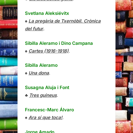
Svetlana Aleksiévitx
♠
La pregària de Txernòbil. Crònica
del futur
.
Sibilla Aleramo
i
Dino Campana
♠
Cartes (1916-1918)
.
Sibilla Aleramo
♠
Una dona
.
Susagna Aluja i Font
♣
Tres guineus
.
Francesc-Marc Álvaro
♠
Ara sí que toca!
.
Jorge Amado