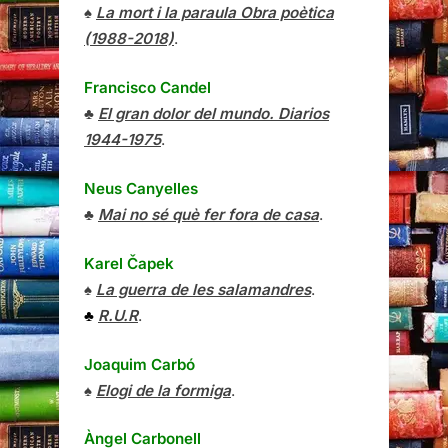
♠
La mort i la paraula Obra poètica
(1988-2018)
.
Francisco Candel
♣
El gran dolor del mundo. Diarios
1944-1975
.
Neus Canyelles
♣
Mai no sé què fer fora de casa
.
Karel Čapek
♠
La guerra de les salamandres
.
♣
R.U.R
.
Joaquim Carbó
♠
Elogi de la formiga
.
Àngel Carbonell