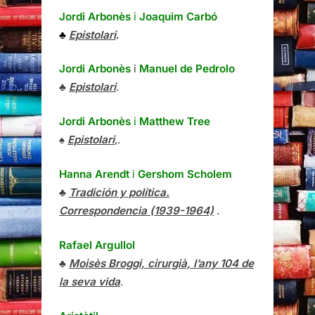
Jordi Arbonès
i
Joaquim Carbó
♣
Epistolari
.
Jordi Arbonès
i
Manuel de Pedrolo
♣
Epistolari
.
Jordi Arbonès
i
Matthew Tree
♠
Epistolari
,.
Hanna Arendt
i
Gershom Scholem
♣
Tradición y política.
Correspondencia (1939-1964)
.
Rafael Argullol
♣
Moisès Broggi, cirurgià, l’any 104 de
la seva vida
.