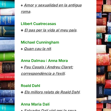
♠
Amor y sexualidad en la antigua
roma
.
Llibert Cuatrecasas
♣
El pas per la vida al meu país
.
Michael Cunningham
♠
Quan cau la nit
.
Anna Dalmau
i
Anna Mora
♠
Pau Casals i Andreu Claret:
correspondència a l’exili
.
Roald Dahl
♣
Els millors relats de Roald Dahl
.
Anna Maria Dalí
♠
Salvador Dalí vist per la seva