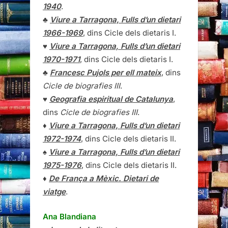
1940
.
♣
Viure a Tarragona, Fulls d’un dietari
1966-1969
, dins Cicle dels dietaris I.
♥
Viure a Tarragona, Fulls d’un dietari
1970-1971
, dins Cicle dels dietaris I.
♣
Francesc Pujols per ell mateix
, dins
Cicle de biografies III
.
♥
Geografia espiritual de Catalunya
,
dins
Cicle de biografies III
.
♦
Viure a Tarragona, Fulls d’un dietari
1972-1974
, dins Cicle dels dietaris II.
♠
Viure a Tarragona, Fulls d’un dietari
1975-1976
, dins Cicle dels dietaris II.
♦
De França a Mèxic. Dietari de
viatge
.
Ana Blandiana