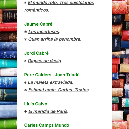
♠
El mundo roto. Tres epistolarios
románticos
.
Jaume Cabré
♣
Les incerteses
.
♥
Quan arriba la penombra
.
Jordi Cabré
♠
Digues un desig
.
Pere Calders
i
Joan Triadú
♠
La maleta extraviada
.
♣
Estimat amic. Cartes. Textos
.
Lluís Calvo
♣
El meridià de París
.
Carles Camps Mundó