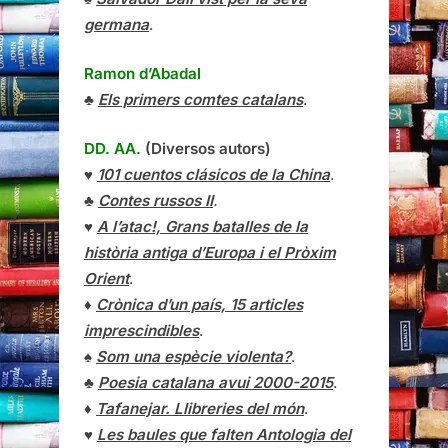
germana
.
Ramon d’Abadal
♣
Els primers comtes catalans
.
DD. AA.
(Diversos autors)
♥
101 cuentos clásicos de la China
.
♣
Contes russos II
.
♥
A l’atac!, Grans batalles de la
història antiga d’Europa i el Pròxim
Orient
.
♦
Crònica d’un país, 15 articles
imprescindibles
.
♠
Som una espècie violenta?
.
♣
Poesia catalana avui 2000-2015
.
♦
Tafanejar. Llibreries del món
.
♥
Les baules que falten Antologia del