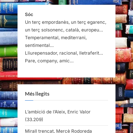
Sóc
Un terç empordanès, un terç egarenc,
un terç solsonenc, català, europeu…
Temperamental, mediterrani,
sentimental…
Lliurepensador, racional, lletraferit…
Pare, company, amic…
Més llegits
L’ambició de l’Aleix, Enric Valor
(33.209)
Mirall trencat, Mercè Rodoreda