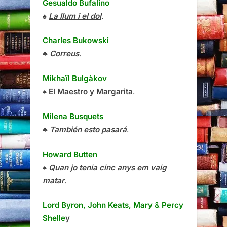
Gesualdo Bufalino
♠
La llum i el dol
.
Charles Bukowski
♣
Correus
.
Mikhaïl Bulgàkov
♠
El Maestro y Margarita
.
Milena Busquets
♣
También esto pasará
.
Howard Butten
♠
Quan jo tenia cinc anys em vaig
matar
.
Lord Byron, John Keats, Mary
&
Percy
Shelle
y