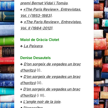
premi Bernat Vidal i Tomàs
.
♠
«The Paris Review», Entrevistas,
Vol. I (1953-1983)
.
♣
«The Paris Review»,
Entrevistas
,
Vol. II (1984-2012)
.
Maiol de Gràcia Clotet
♣
La Peixera
.
Denise Desautels
♣
D’on sorgeix de vegades un braç
d’horitzó
(I)
.
♥
D’on sorgeix de vegades un braç
d’horitzó
(II)
.
♦
D’on sorgeix de vegades un braç
d’horitzó
(i III)
.
♠
L'angle noir de la joie
.
♣
Disparaître
.