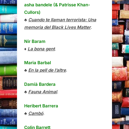
asha bandele (& Patrisse Khan-
Cullors)
♣
Cuando te llaman terrorista: Una
memoria del Black Lives Matter
.
Nir Baram
♦
La bona gent
.
Maria Barbal
♣
En la pell de l’altre
.
Damià Bardera
♣
Fauna Animal
.
Heribert Barrera
♣
Cambó
.
Colin Barrett