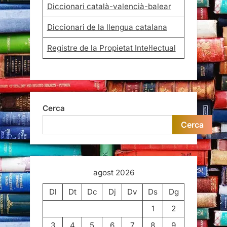
Diccionari català-valencià-balear
Diccionari de la llengua catalana
Registre de la Propietat Intel·lectual
Cerca
Cerca
agost 2026
Dl
Dt
Dc
Dj
Dv
Ds
Dg
1
2
3
4
5
6
7
8
9