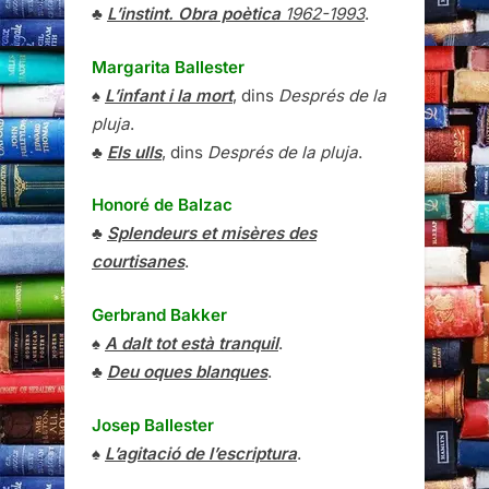
♣
L’instint. Obra poètica
1962-1993
.
Margarita Ballester
♠
L’infant i la mort
, dins
Després de la
pluja
.
♣
Els ulls
, dins
Després de la pluja
.
Honoré de Balzac
♣
Splendeurs et misères des
courtisanes
.
Gerbrand Bakker
♠
A dalt tot està tranquil
.
♣
Deu oques blanques
.
Josep Ballester
♠
L’agitació de l’escriptura
.