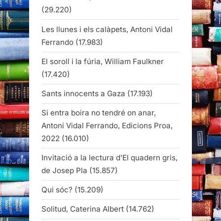
(29.220)
Les llunes i els calàpets, Antoni Vidal
Ferrando
(17.983)
El soroll i la fúria, William Faulkner
(17.420)
Sants innocents a Gaza
(17.193)
Si entra boira no tendré on anar,
Antoni Vidal Ferrando, Edicions Proa,
2022
(16.010)
Invitació a la lectura d’El quadern gris,
de Josep Pla
(15.857)
Qui sóc?
(15.209)
Solitud, Caterina Albert
(14.762)