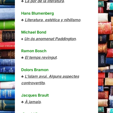
♣
La por de la literatura
.
Hans Blumenberg
♣
Literatura, estética y nihilismo
.
Michael Bond
♠
Un ós anomenat Paddington
.
Ramon Bosch
♣
El temps revingut
.
Dolors Bramon
♣
L’islam avui. Alguns aspectes
controvertits
.
Jacques Brault
♣
À jamais
.