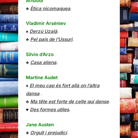
Aristòtil
♣
Ètica nicomaquea
.
Vladímir Arséniev
♠
Derzú Uzalà
.
♣
Pel país de l’Ussuri
.
Silvio d’Arzo
♣
Casa aliena
.
Martine Audet
♠
El meu cap és fort allà on l’altra
dansa
.
♣
Ma tête est forte de celle qui danse
.
♥
Des formes utiles
.
Jane Austen
♣
Orgull i prejudici
.