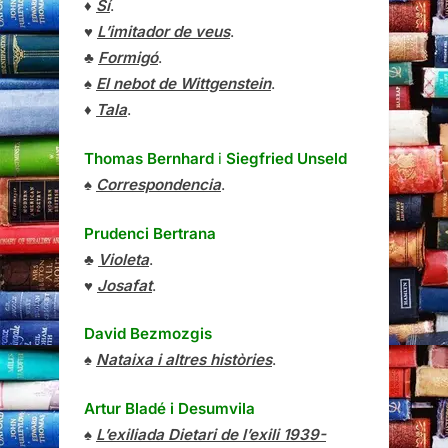
♦
Sí
.
♥
L’imitador de veus
.
♣
Formigó
.
♠
El nebot de Wittgenstein
.
♦
Tala
.
Thomas Bernhard
i
Siegfried Unseld
♠
Correspondencia
.
Prudenci Bertrana
♣
Violeta
.
♥
Josafat
.
David Bezmozgis
♠
Nataixa i altres històries
.
Artur Bladé i Desumvila
♠
L’exiliada Dietari de l’exili 1939-