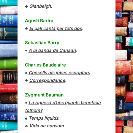
♣
Glanbeigh
.
Agustí Bartra
♣
El gall canta per tots dos
.
Sebastian Barry
♠
A la banda de Canaan
.
Charles Baudelaire
♠
Consells als joves escriptors
.
♣
Correspondance
.
Zygmunt Bauman
♦
La riquesa d’uns quants beneficia
tothom?
.
♠
Temps líquids
.
♣
Vida de consum
.