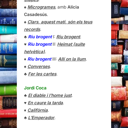
♠
Microgrames
, amb
Alícia
Casadesús
.
♠
Clars, aquest matí, són els teus
records
.
♣
Riu brogent
I:
Riu brogent
.
♥
Riu brogent
II:
Heimat (suite
helvètica)
.
♦
Riu brogent
III:
Allí on la llum
.
♠
Converses
.
♣
Fer les cartes
.
Jordi Coca
♣
El diable i l’home just
.
♥
En caure la tarda
.
♦
Califòrnia
.
♣
L’Emperador
.