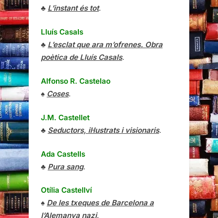
♣
L’instant és tot
.
Lluís Casals
♣
L’esclat que ara m’ofrenes. Obra
poètica de Lluís Casals
.
Alfonso R. Castelao
♠
Coses
.
J.M. Castellet
♣
Seductors, il·lustrats i visionaris
.
Ada Castells
♣
Pura sang
.
Otília Castellví
♠
De les txeques de Barcelona a
l’Alemanya nazi
.