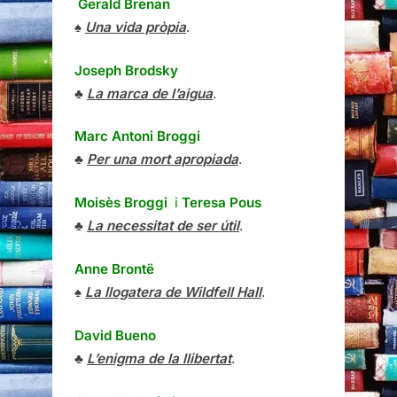
Gerald Brenan
♠
Una vida pròpia
.
Joseph Brodsky
♣
La marca de l’aigua
.
Marc Antoni Broggi
♣
Per una mort apropiada
.
Moisès Broggi
i
Teresa Pous
♣
La necessitat de ser útil
.
Anne Brontë
♠
La llogatera de Wildfell Hall
.
David Bueno
♣
L’enigma de la llibertat
.