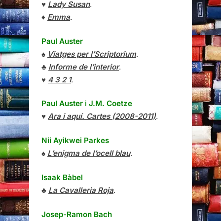
♥
Lady Susan
.
♦
Emma
.
Paul Auster
♠
Viatges per l’Scriptorium
.
♣
Informe de l’interior
.
♥
4 3 2 1
.
Paul Auster
i
J.M. Coetze
♥
Ara i aquí. Cartes (2008-2011)
.
Nii Ayikwei Parkes
♠
L’enigma de l’ocell blau
.
Isaak Bàbel
♣
La Cavalleria Roja
.
Josep-Ramon Bach