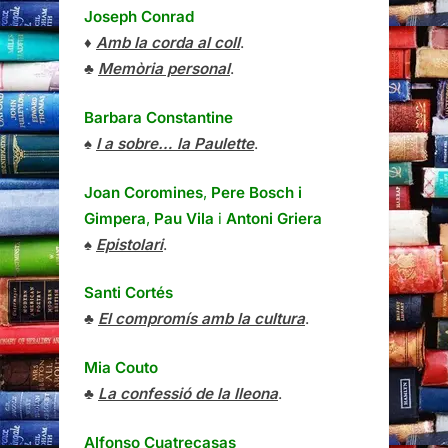
Joseph Conrad
♦
Amb la corda al coll
.
♣
Memòria personal
.
Barbara Constantine
♠
I a sobre… la Paulette
.
Joan Coromines
,
Pere Bosch i
Gimpera
,
Pau Vila
i
Antoni Griera
♠
Epistolari
.
Santi Cortés
♣
El compromís amb la cultura
.
Mia Couto
♣
La confessió de la lleona
.
Alfonso Cuatrecasas