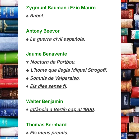
Zygmunt Bauman
i
Ezio Mauro
♠
Babel
.
Antony Beevor
♠
La guerra civil española
.
Jaume Benavente
♥
Nocturn de Portbou
.
♣
L’home que llegia Miquel Strogoff
.
♠
Somnis de Valparaíso
.
♦
Els dies sense fi
.
Walter Benjamin
♠
Infància a Berlín cap al 1900
.
Thomas Bernhard
♠
Els meus premis
.