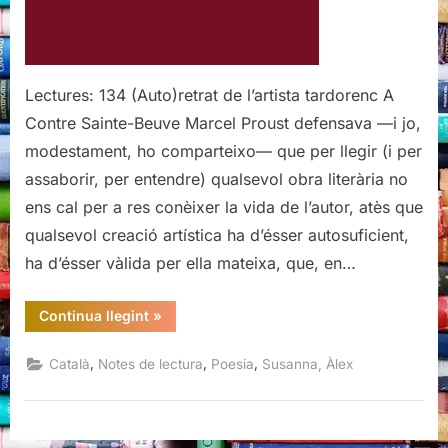
Lectures: 134 (Auto)retrat de l’artista tardorenc A
Contre Sainte-Beuve Marcel Proust defensava —i jo,
modestament, ho comparteixo— que per llegir (i per
assaborir, per entendre) qualsevol obra literària no
ens cal per a res conèixer la vida de l’autor, atès que
qualsevol creació artística ha d’ésser autosuficient,
ha d’ésser vàlida per ella mateixa, que, en…
“Filtracions,
Continua llegint
»
Àlex
Susanna”
,
,
,
Català
Notes de lectura
Poesia
Susanna, Àlex