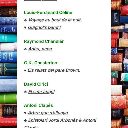
Louis-Ferdinand Céline
♣
Voyage au bout de la nuit
.
♥
Guignol’s band I
.
Raymond Chandler
♣
Adéu, nena
.
G.K. Chesterton
♦
Els relats del pare Brown
.
David Cirici
♣
El setè àngel
.
Antoni Clapés
♥
Arbre que s’allunyà
.
♣
Epistolari Jordi Arbonès & Antoni
Clapés
.