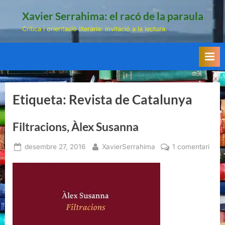
Skip
Xavier Serrahima: el racó de la paraula
to
Crítica i orientació literària: invitació a la lectura.
content
Etiqueta:
Revista de Catalunya
Filtracions, Àlex Susanna
Posted
By
a
desembre 27, 2016
XavierSerrahima
1 comentari
on
Filtr
Àlex
Susa