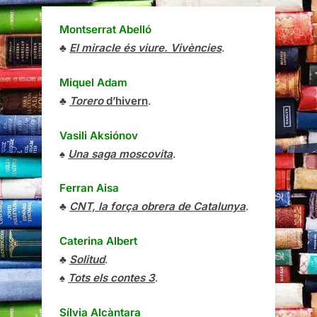
Montserrat Abelló
♣
El miracle és viure. Vivències
.
Miquel Adam
♣
Torero
d’hivern
.
Vasili Aksiónov
♠
Una saga moscovita
.
Ferran Aisa
♣
CNT, la força obrera de Catalunya
.
Caterina Albert
♣
Solitud
.
♠
Tots els contes 3
.
Sílvia Alcàntara