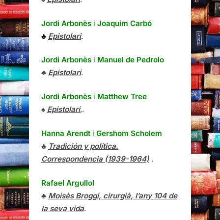
Jordi Arbonès
i
Joaquim Carbó
♣
Epistolari
.
Jordi Arbonès
i
Manuel de Pedrolo
♣
Epistolari
.
Jordi Arbonès
i
Matthew Tree
♠
Epistolari
,.
Hanna Arendt
i
Gershom Scholem
♣
Tradición y política.
Correspondencia (1939-1964)
.
Rafael Argullol
♣
Moisès Broggi, cirurgià, l’any 104 de
la seva vida
.