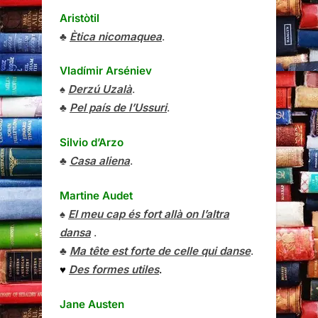
Aristòtil
♣
Ètica nicomaquea
.
Vladímir Arséniev
♠
Derzú Uzalà
.
♣
Pel país de l’Ussuri
.
Silvio d’Arzo
♣
Casa aliena
.
Martine Audet
♠
El meu cap és fort allà on l’altra
dansa
.
♣
Ma tête est forte de celle qui danse
.
♥
Des formes utiles
.
Jane Austen