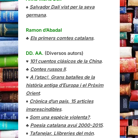
♠
Salvador Dalí vist per la seva
germana
.
Ramon d’Abadal
♣
Els primers comtes catalans
.
DD. AA.
(Diversos autors)
♥
101 cuentos clásicos de la China
.
♣
Contes russos II
.
♥
A l’atac!, Grans batalles de la
història antiga d’Europa i el Pròxim
Orient
.
♦
Crònica d’un país, 15 articles
imprescindibles
.
♠
Som una espècie violenta?
.
♣
Poesia catalana avui 2000-2015
.
♦
Tafanejar. Llibreries del món
.