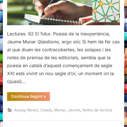
la
inexperiència,
Jaume
Munar
Lectures: 92 El futur. Poesia de la inexperiència,
Jaume Munar Qüestiono, ergo sóc Si hem de fer cas
al que diuen les contracobertes, les solapes i les
notes de premsa de les editorials, sembla que la
poesia en català d’aquest començament de segle
XXI està vivint un nou segle d’or, un moment on la
(quasi)…
“El
Continua llegint
»
futur.
Poesia
de
,
,
,
Assaig literari
Català
Munar, Jaume
Notes de lectura
la
inexperiència,
Jaume
Munar”