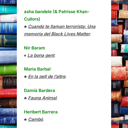
asha bandele (& Patrisse Khan-
Cullors)
♣
Cuando te llaman terrorista: Una
memoria del Black Lives Matter
.
Nir Baram
♦
La bona gent
.
Maria Barbal
♣
En la pell de l’altre
.
Damià Bardera
♣
Fauna Animal
.
Heribert Barrera
♣
Cambó
.