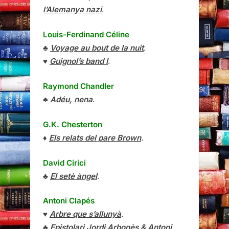
l’Alemanya nazi
.
Louis-Ferdinand Céline
♣
Voyage au bout de la nuit
.
♥
Guignol’s band I
.
Raymond Chandler
♣
Adéu, nena
.
G.K. Chesterton
♦
Els relats del pare Brown
.
David Cirici
♣
El setè àngel
.
Antoni Clapés
♥
Arbre que s’allunyà
.
♣
Epistolari Jordi Arbonès & Antoni