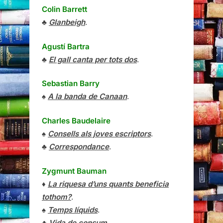
Colin Barrett
♣
Glanbeigh
.
Agustí Bartra
♣
El gall canta per tots dos
.
Sebastian Barry
♠
A la banda de Canaan
.
Charles Baudelaire
♠
Consells als joves escriptors
.
♣
Correspondance
.
Zygmunt Bauman
♦
La riquesa d’uns quants beneficia
tothom?
.
♠
Temps líquids
.
♣
Vida de consum
.