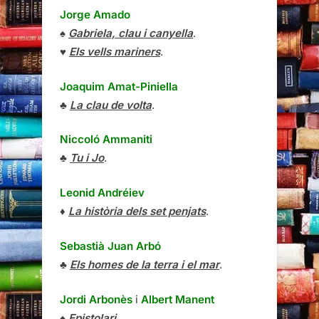
Jorge Amado
♠
Gabriela, clau i canyella
.
♥
Els vells mariners
.
Joaquim Amat-Piniella
♣
La clau de volta
.
Niccoló Ammaniti
♣
Tu i Jo
.
Leonid Andréiev
♦
La història dels set penjats
.
Sebastià Juan Arbó
♣
Els homes de la terra i el mar
.
Jordi Arbonès
i
Albert Manent
♠
Epistolari
.