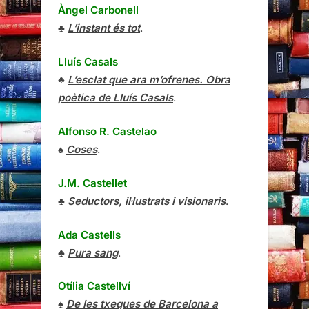
Àngel Carbonell
♣
L’instant és tot
.
Lluís Casals
♣
L’esclat que ara m’ofrenes. Obra
poètica de Lluís Casals
.
Alfonso R. Castelao
♠
Coses
.
J.M. Castellet
♣
Seductors, il·lustrats i visionaris
.
Ada Castells
♣
Pura sang
.
Otília Castellví
♠
De les txeques de Barcelona a