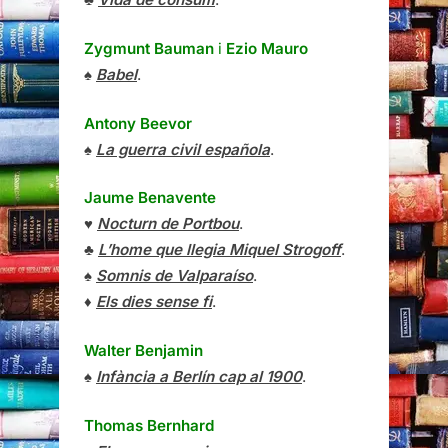
Zygmunt Bauman
i
Ezio Mauro
♠
Babel
.
Antony Beevor
♠
La guerra civil española
.
Jaume Benavente
♥
Nocturn de Portbou
.
♣
L’home que llegia Miquel Strogoff
.
♠
Somnis de Valparaíso
.
♦
Els dies sense fi
.
Walter Benjamin
♠
Infància a Berlín cap al 1900
.
Thomas Bernhard