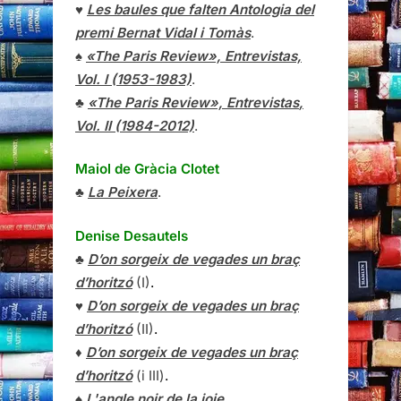
♥
Les baules que falten Antologia del
premi Bernat Vidal i Tomàs
.
♠
«The Paris Review», Entrevistas,
Vol. I (1953-1983)
.
♣
«The Paris Review»,
Entrevistas
,
Vol. II (1984-2012)
.
Maiol de Gràcia Clotet
♣
La Peixera
.
Denise Desautels
♣
D’on sorgeix de vegades un braç
d’horitzó
(I)
.
♥
D’on sorgeix de vegades un braç
d’horitzó
(II)
.
♦
D’on sorgeix de vegades un braç
d’horitzó
(i III)
.
♠
L'angle noir de la joie
.