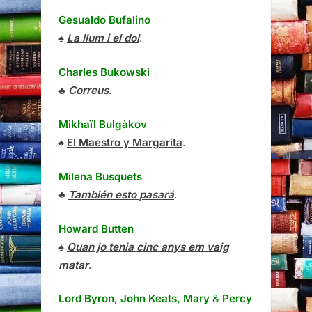
Gesualdo Bufalino
♠
La llum i el dol
.
Charles Bukowski
♣
Correus
.
Mikhaïl Bulgàkov
♠
El Maestro y Margarita
.
Milena Busquets
♣
También esto pasará
.
Howard Butten
♠
Quan jo tenia cinc anys em vaig
matar
.
Lord Byron, John Keats, Mary
&
Percy