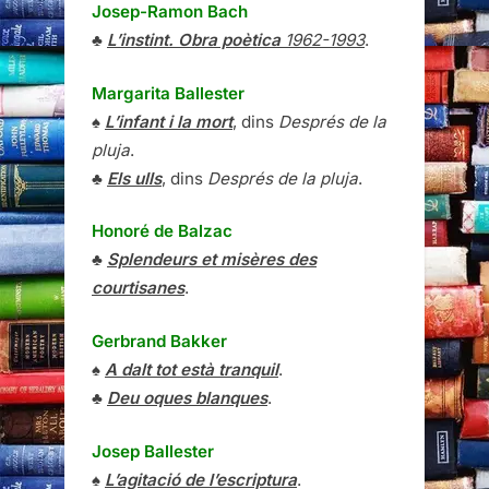
Josep-Ramon Bach
♣
L’instint. Obra poètica
1962-1993
.
Margarita Ballester
♠
L’infant i la mort
, dins
Després de la
pluja
.
♣
Els ulls
, dins
Després de la pluja
.
Honoré de Balzac
♣
Splendeurs et misères des
courtisanes
.
Gerbrand Bakker
♠
A dalt tot està tranquil
.
♣
Deu oques blanques
.
Josep Ballester
♠
L’agitació de l’escriptura
.