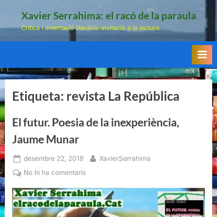
Skip
Xavier Serrahima: el racó de la paraula
to
Crítica i orientació literària: invitació a la lectura.
content
Etiqueta:
revista La República
El futur. Poesia de la inexperiència,
Jaume Munar
Posted
By
desembre 22, 2018
XavierSerrahima
on
a
No hi ha comentaris
El
futur.
Poesia
de