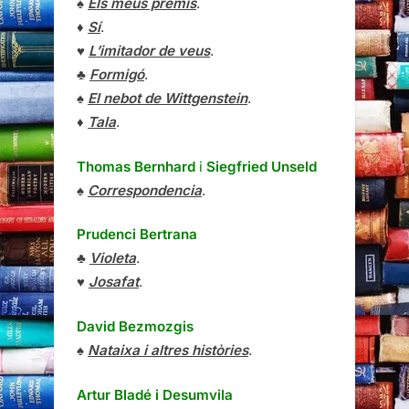
♠
Els meus premis
.
♦
Sí
.
♥
L’imitador de veus
.
♣
Formigó
.
♠
El nebot de Wittgenstein
.
♦
Tala
.
Thomas Bernhard
i
Siegfried Unseld
♠
Correspondencia
.
Prudenci Bertrana
♣
Violeta
.
♥
Josafat
.
David Bezmozgis
♠
Nataixa i altres històries
.
Artur Bladé i Desumvila