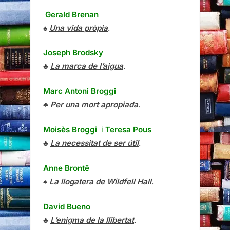
Gerald Brenan
♠
Una vida pròpia
.
Joseph Brodsky
♣
La marca de l’aigua
.
Marc Antoni Broggi
♣
Per una mort apropiada
.
Moisès Broggi
i
Teresa Pous
♣
La necessitat de ser útil
.
Anne Brontë
♠
La llogatera de Wildfell Hall
.
David Bueno
♣
L’enigma de la llibertat
.