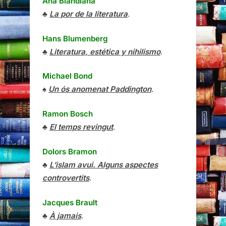
Ana Blandiana
♣
La por de la literatura
.
Hans Blumenberg
♣
Literatura, estética y nihilismo
.
Michael Bond
♠
Un ós anomenat Paddington
.
Ramon Bosch
♣
El temps revingut
.
Dolors Bramon
♣
L’islam avui. Alguns aspectes
controvertits
.
Jacques Brault
♣
À jamais
.