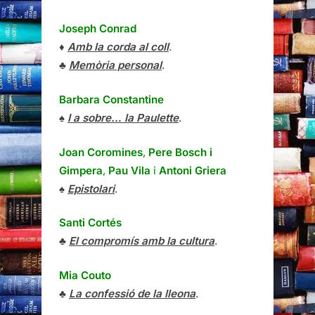
Joseph Conrad
♦
Amb la corda al coll
.
♣
Memòria personal
.
Barbara Constantine
♠
I a sobre… la Paulette
.
Joan Coromines
,
Pere Bosch i
Gimpera
,
Pau Vila
i
Antoni Griera
♠
Epistolari
.
Santi Cortés
♣
El compromís amb la cultura
.
Mia Couto
♣
La confessió de la lleona
.