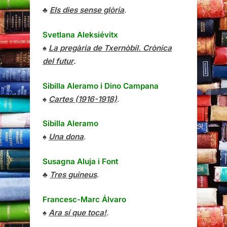
♣
Els dies sense glòria
.
Svetlana Aleksiévitx
♠
La pregària de Txernòbil. Crònica
del futur
.
Sibilla Aleramo
i
Dino Campana
♠
Cartes (1916-1918)
.
Sibilla Aleramo
♠
Una dona
.
Susagna Aluja i Font
♣
Tres guineus
.
Francesc-Marc Álvaro
♠
Ara sí que toca!
.