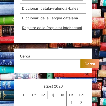
Diccionari català-valencià-balear
Diccionari de la llengua catalana
Registre de la Propietat Intel·lectual
Cerca
Cerca
agost 2026
Dl
Dt
Dc
Dj
Dv
Ds
Dg
1
2