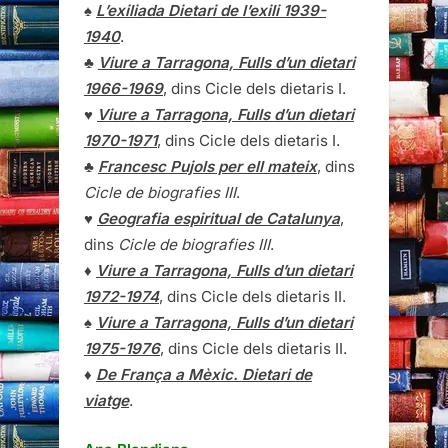
♠
L’exiliada Dietari de l’exili 1939-
1940
.
♣
Viure a Tarragona, Fulls d’un dietari
1966-1969
, dins Cicle dels dietaris I.
♥
Viure a Tarragona, Fulls d’un dietari
1970-1971
, dins Cicle dels dietaris I.
♣
Francesc Pujols per ell mateix
, dins
Cicle de biografies III
.
♥
Geografia espiritual de Catalunya
,
dins
Cicle de biografies III
.
♦
Viure a Tarragona, Fulls d’un dietari
1972-1974
, dins Cicle dels dietaris II.
♠
Viure a Tarragona, Fulls d’un dietari
1975-1976
, dins Cicle dels dietaris II.
♦
De França a Mèxic. Dietari de
viatge
.