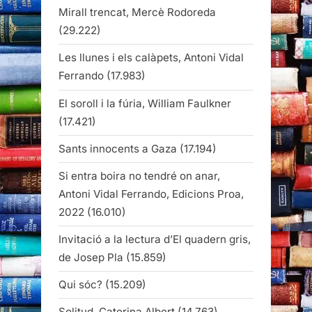
Mirall trencat, Mercè Rodoreda
(29.222)
Les llunes i els calàpets, Antoni Vidal
Ferrando
(17.983)
El soroll i la fúria, William Faulkner
(17.421)
Sants innocents a Gaza
(17.194)
Si entra boira no tendré on anar,
Antoni Vidal Ferrando, Edicions Proa,
2022
(16.010)
Invitació a la lectura d’El quadern gris,
de Josep Pla
(15.859)
Qui sóc?
(15.209)
Solitud, Caterina Albert
(14.763)