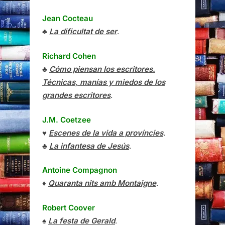
Jean Cocteau
♣
La dificultat de ser
.
Richard Cohen
♣
Cómo piensan los escritores.
Técnicas, manías y miedos de los
grandes escritores
.
J.M. Coetzee
♥
Escenes de la vida a províncies
.
♣
La infantesa de Jesús
.
Antoine Compagnon
♦
Quaranta nits amb Montaigne
.
Robert Coover
♠
La festa de Gerald
.