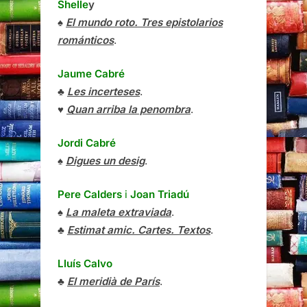
Shelle
y
♠
El mundo roto. Tres epistolarios
románticos
.
Jaume Cabré
♣
Les incerteses
.
♥
Quan arriba la penombra
.
Jordi Cabré
♠
Digues un desig
.
Pere Calders
i
Joan Triadú
♠
La maleta extraviada
.
♣
Estimat amic. Cartes. Textos
.
Lluís Calvo
♣
El meridià de París
.