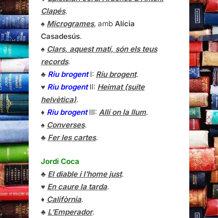
Clapés
.
♠
Microgrames
, amb
Alícia
Casadesús
.
♠
Clars, aquest matí, són els teus
records
.
♣
Riu brogent
I:
Riu brogent
.
♥
Riu brogent
II:
Heimat (suite
helvètica)
.
♦
Riu brogent
III:
Allí on la llum
.
♠
Converses
.
♣
Fer les cartes
.
Jordi Coca
♣
El diable i l’home just
.
♥
En caure la tarda
.
♦
Califòrnia
.
♣
L’Emperador
.