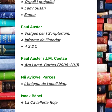
♣
Orgull i prejudici
.
♥
Lady Susan
.
♦
Emma
.
Paul Auster
♠
Viatges per l’Scriptorium
.
♣
Informe de l’interior
.
♥
4 3 2 1
.
Paul Auster
i
J.M. Coetze
♥
Ara i aquí. Cartes (2008-2011)
.
Nii Ayikwei Parkes
♠
L’enigma de l’ocell blau
.
Isaak Bàbel
♣
La Cavalleria Roja
.