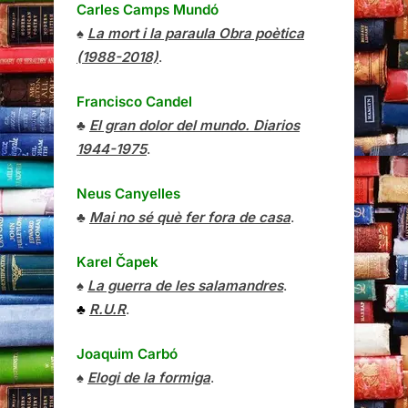
Carles Camps Mundó
♠
La mort i la paraula Obra poètica
(1988-2018)
.
Francisco Candel
♣
El gran dolor del mundo. Diarios
1944-1975
.
Neus Canyelles
♣
Mai no sé què fer fora de casa
.
Karel Čapek
♠
La guerra de les salamandres
.
♣
R.U.R
.
Joaquim Carbó
♠
Elogi de la formiga
.