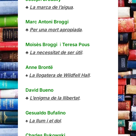
♣
La marca de l’aigua
.
Marc Antoni Broggi
♣
Per una mort apropiada
.
Moisès Broggi
i
Teresa Pous
♣
La necessitat de ser útil
.
Anne Brontë
♠
La llogatera de Wildfell Hall
.
David Bueno
♣
L’enigma de la llibertat
.
Gesualdo Bufalino
♠
La llum i el dol
.
Charles Bukowski