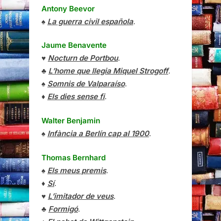
Antony Beevor
♠
La guerra civil española
.
Jaume Benavente
♥
Nocturn de Portbou
.
♣
L’home que llegia Miquel Strogoff
.
♠
Somnis de Valparaíso
.
♦
Els dies sense fi
.
Walter Benjamin
♠
Infància a Berlín cap al 1900
.
Thomas Bernhard
♠
Els meus premis
.
♦
Sí
.
♥
L’imitador de veus
.
♣
Formigó
.