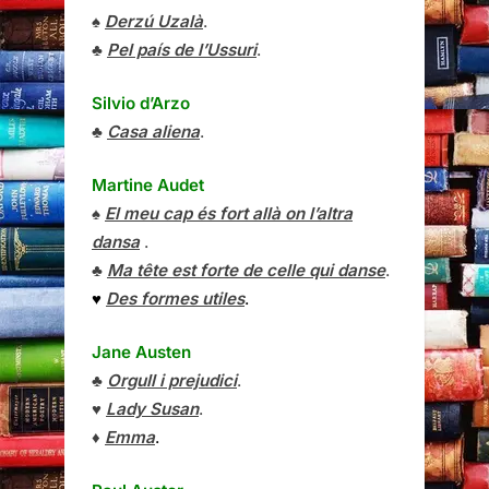
♠
Derzú Uzalà
.
♣
Pel país de l’Ussuri
.
Silvio d’Arzo
♣
Casa aliena
.
Martine Audet
♠
El meu cap és fort allà on l’altra
dansa
.
♣
Ma tête est forte de celle qui danse
.
♥
Des formes utiles
.
Jane Austen
♣
Orgull i prejudici
.
♥
Lady Susan
.
♦
Emma
.