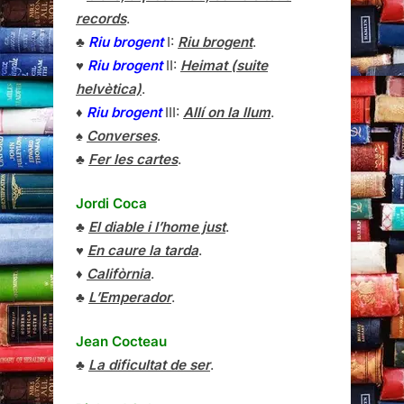
records
.
♣
Riu brogent
I:
Riu brogent
.
♥
Riu brogent
II:
Heimat (suite
helvètica)
.
♦
Riu brogent
III:
Allí on la llum
.
♠
Converses
.
♣
Fer les cartes
.
Jordi Coca
♣
El diable i l’home just
.
♥
En caure la tarda
.
♦
Califòrnia
.
♣
L’Emperador
.
Jean Cocteau
♣
La dificultat de ser
.