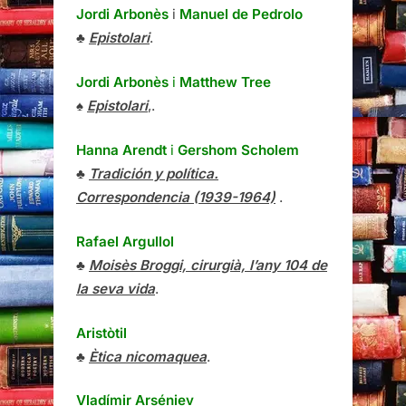
Jordi Arbonès
i
Manuel de Pedrolo
♣
Epistolari
.
Jordi Arbonès
i
Matthew Tree
♠
Epistolari
,.
Hanna Arendt
i
Gershom Scholem
♣
Tradición y política.
Correspondencia (1939-1964)
.
Rafael Argullol
♣
Moisès Broggi, cirurgià, l’any 104 de
la seva vida
.
Aristòtil
♣
Ètica nicomaquea
.
Vladímir Arséniev