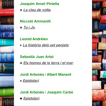
Joaquim Amat-Piniella
♣
La clau de volta
.
Niccoló Ammaniti
♣
Tu i Jo
.
Leonid Andréiev
♦
La història dels set penjats
.
Sebastià Juan Arbó
♣
Els homes de la terra i el mar
.
Jordi Arbonès
i
Albert Manent
♠
Epistolari
.
Jordi Arbonès
i
Joaquim Carbó
♣
Epistolari
.