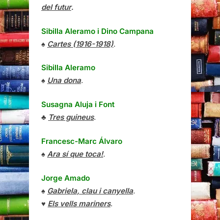
del futur
.
Sibilla Aleramo
i
Dino Campana
♠
Cartes (1916-1918)
.
Sibilla Aleramo
♠
Una dona
.
Susagna Aluja i Font
♣
Tres guineus
.
Francesc-Marc Álvaro
♠
Ara sí que toca!
.
Jorge Amado
♠
Gabriela, clau i canyella
.
♥
Els vells mariners
.