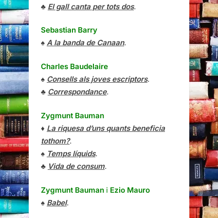
♣
El gall canta per tots dos
.
Sebastian Barry
♠
A la banda de Canaan
.
Charles Baudelaire
♠
Consells als joves escriptors
.
♣
Correspondance
.
Zygmunt Bauman
♦
La riquesa d’uns quants beneficia
tothom?
.
♠
Temps líquids
.
♣
Vida de consum
.
Zygmunt Bauman
i
Ezio Mauro
♠
Babel
.