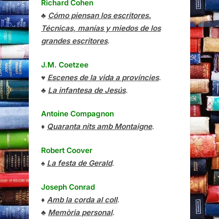
Richard Cohen
♣
Cómo piensan los escritores.
Técnicas, manías y miedos de los
grandes escritores
.
J.M. Coetzee
♥
Escenes de la vida a províncies
.
♣
La infantesa de Jesús
.
Antoine Compagnon
♦
Quaranta nits amb Montaigne
.
Robert Coover
♠
La festa de Gerald
.
Joseph Conrad
♦
Amb la corda al coll
.
♣
Memòria personal
.