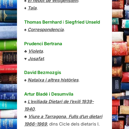
♠
El nebot de Wittgenstein
.
♦
Tala
.
Thomas Bernhard
i
Siegfried Unseld
♠
Correspondencia
.
Prudenci Bertrana
♣
Violeta
.
♥
Josafat
.
David Bezmozgis
♠
Nataixa i altres històries
.
Artur Bladé i Desumvila
♠
L’exiliada Dietari de l’exili 1939-
1940
.
♣
Viure a Tarragona, Fulls d’un dietari
1966-1969
, dins Cicle dels dietaris I.