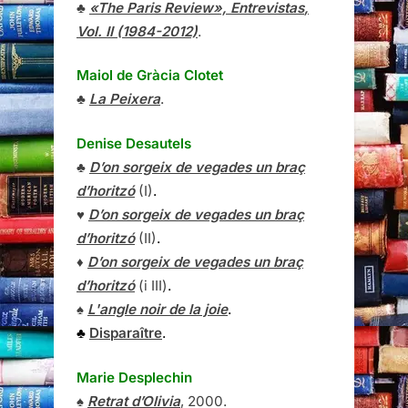
♣
«The Paris Review»,
Entrevistas
,
Vol. II (1984-2012)
.
Maiol de Gràcia Clotet
♣
La Peixera
.
Denise Desautels
♣
D’on sorgeix de vegades un braç
d’horitzó
(I)
.
♥
D’on sorgeix de vegades un braç
d’horitzó
(II)
.
♦
D’on sorgeix de vegades un braç
d’horitzó
(i III)
.
♠
L'angle noir de la joie
.
♣
Disparaître
.
Marie Desplechin
♠
Retrat d’Olivia
, 2000.