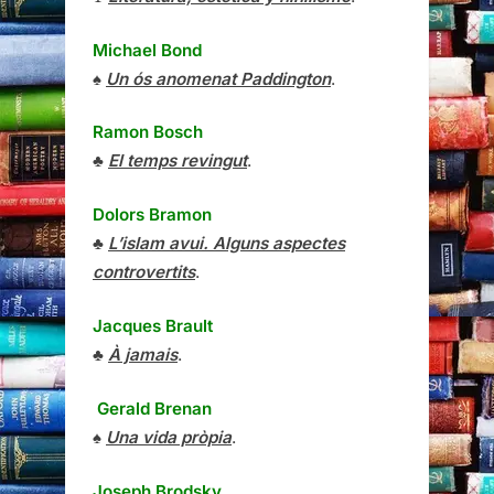
Michael Bond
♠
Un ós anomenat Paddington
.
Ramon Bosch
♣
El temps revingut
.
Dolors Bramon
♣
L’islam avui. Alguns aspectes
controvertits
.
Jacques Brault
♣
À jamais
.
Gerald Brenan
♠
Una vida pròpia
.
Joseph Brodsky