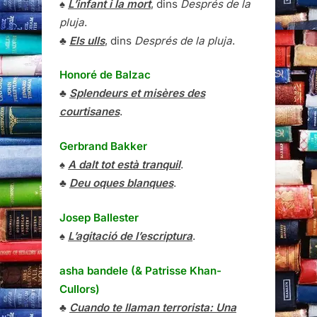
♠
L’infant i la mort
, dins
Després de la
pluja
.
♣
Els ulls
, dins
Després de la pluja
.
Honoré de Balzac
♣
Splendeurs et misères des
courtisanes
.
Gerbrand Bakker
♠
A dalt tot està tranquil
.
♣
Deu oques blanques
.
Josep Ballester
♠
L’agitació de l’escriptura
.
asha bandele (& Patrisse Khan-
Cullors)
♣
Cuando te llaman terrorista: Una