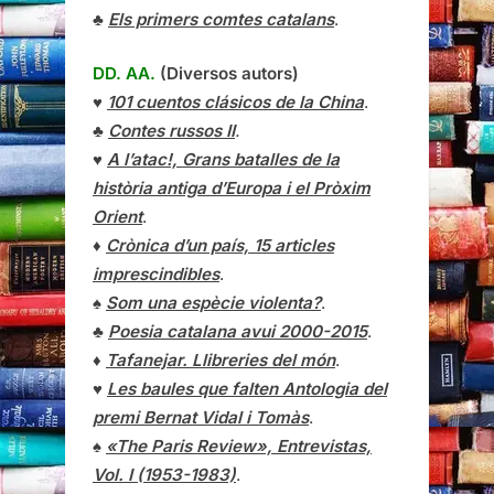
♣
Els primers comtes catalans
.
DD. AA.
(Diversos autors)
♥
101 cuentos clásicos de la China
.
♣
Contes russos II
.
♥
A l’atac!, Grans batalles de la
història antiga d’Europa i el Pròxim
Orient
.
♦
Crònica d’un país, 15 articles
imprescindibles
.
♠
Som una espècie violenta?
.
♣
Poesia catalana avui 2000-2015
.
♦
Tafanejar. Llibreries del món
.
♥
Les baules que falten Antologia del
premi Bernat Vidal i Tomàs
.
♠
«The Paris Review», Entrevistas,
Vol. I (1953-1983)
.