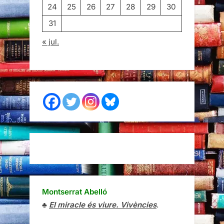
24
25
26
27
28
29
30
31
« jul.
Montserrat Abelló
♣
El miracle és viure. Vivències
.