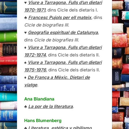
♥
Viure a Tarragona, Fulls d’un dietari
1970-1971
, dins Cicle dels dietaris I.
♣
Francesc Pujols per ell mateix
, dins
Cicle de biografies III
.
♥
Geografia espiritual de Catalunya
,
dins
Cicle de biografies III
.
♦
Viure a Tarragona, Fulls d’un dietari
1972-1974
, dins Cicle dels dietaris II.
♠
Viure a Tarragona, Fulls d’un dietari
1975-1976
, dins Cicle dels dietaris II.
♦
De França a Mèxic. Dietari de
viatge
.
Ana Blandiana
♣
La por de la literatura
.
Hans Blumenberg
♣
Literatura, estética y nihilismo
.