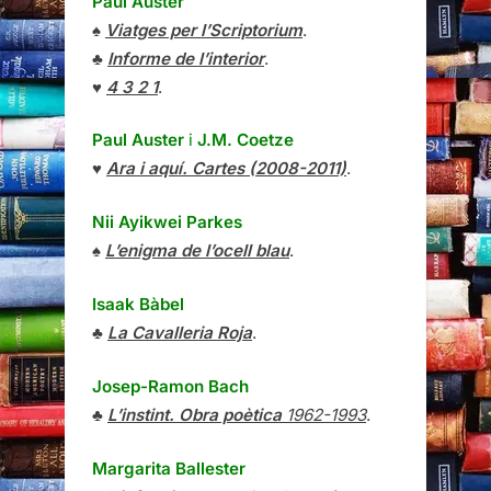
Paul Auster
♠
Viatges per l’Scriptorium
.
♣
Informe de l’interior
.
♥
4 3 2 1
.
Paul Auster
i
J.M. Coetze
♥
Ara i aquí. Cartes (2008-2011)
.
Nii Ayikwei Parkes
♠
L’enigma de l’ocell blau
.
Isaak Bàbel
♣
La Cavalleria Roja
.
Josep-Ramon Bach
♣
L’instint. Obra poètica
1962-1993
.
Margarita Ballester