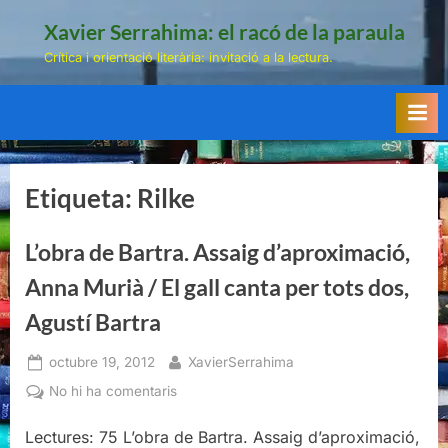
Skip
Xavier Serrahima: el racó de la paraula
to
Crítica i orientació literària: invitació a la lectura.
content
Etiqueta:
Rilke
L’obra de Bartra. Assaig d’aproximació,
Anna Murià / El gall canta per tots dos,
Agustí Bartra
Posted
By
octubre 19, 2012
XavierSerrahima
on
a
No hi ha comentaris
L’obra
Lectures: 75 L’obra de Bartra. Assaig d’aproximació,
de