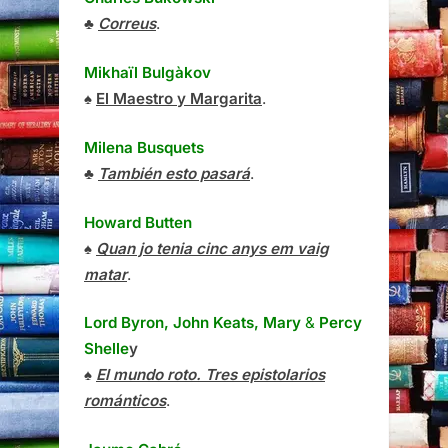
♣
Correus
.
Mikhaïl Bulgàkov
♠
El Maestro y Margarita
.
Milena Busquets
♣
También esto pasará
.
Howard Butten
♠
Quan jo tenia cinc anys em vaig
matar
.
Lord Byron, John Keats, Mary
&
Percy
Shelle
y
♠
El mundo roto. Tres epistolarios
románticos
.