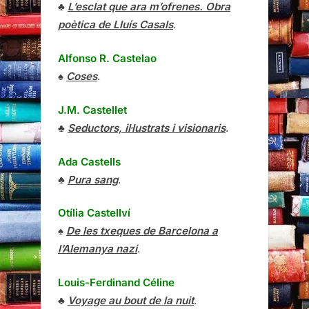
♣
L’esclat que ara m’ofrenes. Obra
poètica de Lluís Casals
.
Alfonso R. Castelao
♠
Coses
.
J.M. Castellet
♣
Seductors, il·lustrats i visionaris
.
Ada Castells
♣
Pura sang
.
Otília Castellví
♠
De les txeques de Barcelona a
l’Alemanya nazi
.
Louis-Ferdinand Céline
♣
Voyage au bout de la nuit
.