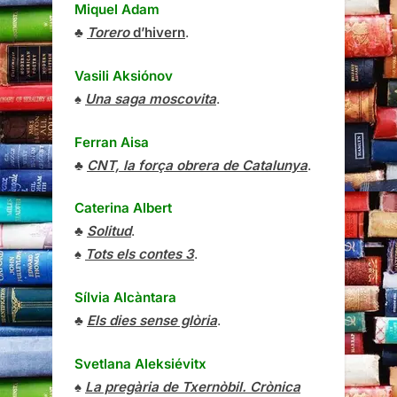
Miquel Adam
♣
Torero
d’hivern
.
Vasili Aksiónov
♠
Una saga moscovita
.
Ferran Aisa
♣
CNT, la força obrera de Catalunya
.
Caterina Albert
♣
Solitud
.
♠
Tots els contes 3
.
Sílvia Alcàntara
♣
Els dies sense glòria
.
Svetlana Aleksiévitx
♠
La pregària de Txernòbil. Crònica