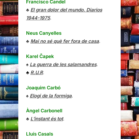
Francisco Candel
♣
El gran dolor del mundo. Diarios
1944-1975
.
Neus Canyelles
♣
Mai no sé què fer fora de casa
.
Karel Čapek
♠
La guerra de les salamandres
.
♣
R.U.R
.
Joaquim Carbó
♠
Elogi de la formiga
.
Àngel Carbonell
♣
L’instant és tot
.
Lluís Casals