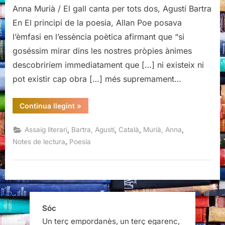
Bartra.
Anna Murià / El gall canta per tots dos, Agustí Bartra
Assaig
En El principi de la poesia, Allan Poe posava
d’aproximació,
l’èmfasi en l’essència poètica afirmant que “si
Anna
goséssim mirar dins les nostres pròpies ànimes
Murià
/
descobriríem immediatament que […] ni existeix ni
El
pot existir cap obra […] més supremament…
gall
canta
“L’obra
Continua llegint
»
per
de
Bartra.
tots
Assaig
,
,
,
,
Assaig literari
Bartra, Agustí
Català
Murià, Anna
dos,
d’aproximació,
Anna
,
Notes de lectura
Poesia
Agustí
Murià
/
Bartra
El
gall
canta
per
tots
dos,
Agustí
Sóc
Bartra”
Un terç empordanès, un terç egarenc,