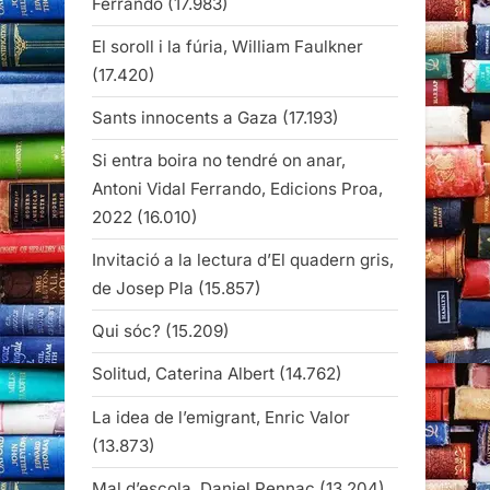
Ferrando
(17.983)
El soroll i la fúria, William Faulkner
(17.420)
Sants innocents a Gaza
(17.193)
Si entra boira no tendré on anar,
Antoni Vidal Ferrando, Edicions Proa,
2022
(16.010)
Invitació a la lectura d’El quadern gris,
de Josep Pla
(15.857)
Qui sóc?
(15.209)
Solitud, Caterina Albert
(14.762)
La idea de l’emigrant, Enric Valor
(13.873)
Mal d’escola, Daniel Pennac
(13.204)