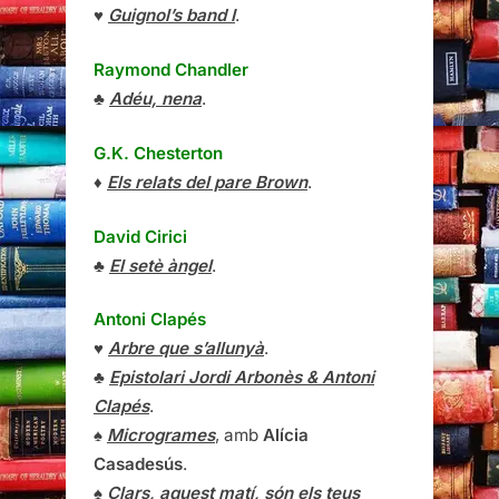
♥
Guignol’s band I
.
Raymond Chandler
♣
Adéu, nena
.
G.K. Chesterton
♦
Els relats del pare Brown
.
David Cirici
♣
El setè àngel
.
Antoni Clapés
♥
Arbre que s’allunyà
.
♣
Epistolari Jordi Arbonès & Antoni
Clapés
.
♠
Microgrames
, amb
Alícia
Casadesús
.
♠
Clars, aquest matí, són els teus