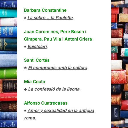
Barbara Constantine
♠
I a sobre… la Paulette
.
Joan Coromines
,
Pere Bosch i
Gimpera
,
Pau Vila
i
Antoni Griera
♠
Epistolari
.
Santi Cortés
♣
El compromís amb la cultura
.
Mia Couto
♣
La confessió de la lleona
.
Alfonso Cuatrecasas
♠
Amor y sexualidad en la antigua
roma
.