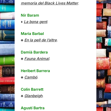
memoria del Black Lives Matter
.
Nir Baram
♦
La bona gent
.
Maria Barbal
♣
En la pell de l’altre
.
Damià Bardera
♣
Fauna Animal
.
Heribert Barrera
♣
Cambó
.
Colin Barrett
♣
Glanbeigh
.
Agustí Bartra