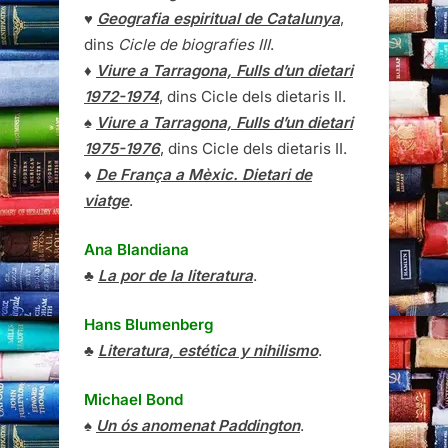
♥
Geografia espiritual de Catalunya
,
dins
Cicle de biografies III
.
♦
Viure a Tarragona, Fulls d’un dietari
1972-1974
, dins Cicle dels dietaris II.
♠
Viure a Tarragona, Fulls d’un dietari
1975-1976
, dins Cicle dels dietaris II.
♦
De França a Mèxic. Dietari de
viatge
.
Ana Blandiana
♣
La por de la literatura
.
Hans Blumenberg
♣
Literatura, estética y nihilismo
.
Michael Bond
♠
Un ós anomenat Paddington
.