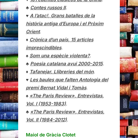
♣
Contes russos II
.
♥
A l’atac!, Grans batalles de la
història antiga d’Europa i el Pròxim
Orient
.
♦
Crònica d’un país, 15 articles
imprescindibles
.
♠
Som una espècie violenta?
.
♣
Poesia catalana avui 2000-2015
.
♦
Tafanejar. Llibreries del món
.
♥
Les baules que falten Antologia del
premi Bernat Vidal i Tomàs
.
♠
«The Paris Review», Entrevistas,
Vol. I (1953-1983)
.
♣
«The Paris Review»,
Entrevistas
,
Vol. II (1984-2012)
.
Maiol de Gràcia Clotet