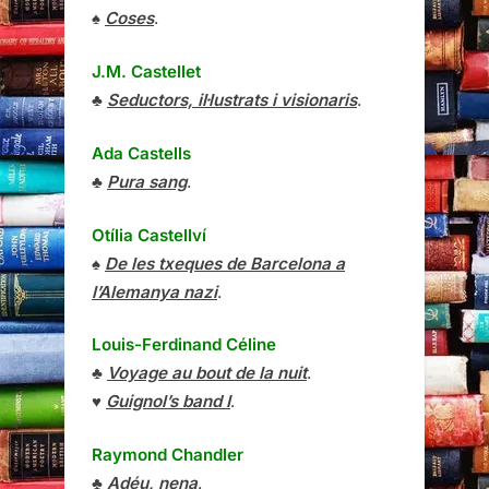
♠
Coses
.
J.M. Castellet
♣
Seductors, il·lustrats i visionaris
.
Ada Castells
♣
Pura sang
.
Otília Castellví
♠
De les txeques de Barcelona a
l’Alemanya nazi
.
Louis-Ferdinand Céline
♣
Voyage au bout de la nuit
.
♥
Guignol’s band I
.
Raymond Chandler
♣
Adéu, nena
.