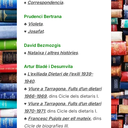
♠
Correspondencia
.
Prudenci Bertrana
♣
Violeta
.
♥
Josafat
.
David Bezmozgis
♠
Nataixa i altres històries
.
Artur Bladé i Desumvila
♠
L’exiliada Dietari de l’exili 1939-
1940
.
♣
Viure a Tarragona, Fulls d’un dietari
1966-1969
, dins Cicle dels dietaris I.
♥
Viure a Tarragona, Fulls d’un dietari
1970-1971
, dins Cicle dels dietaris I.
♣
Francesc Pujols per ell mateix
, dins
Cicle de biografies III
.