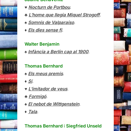
♥
Nocturn de Portbou
.
♣
L’home que llegia Miquel Strogoff
.
♠
Somnis de Valparaíso
.
♦
Els dies sense fi
.
Walter Benjamin
♠
Infància a Berlín cap al 1900
.
Thomas Bernhard
♠
Els meus premis
.
♦
Sí
.
♥
L’imitador de veus
.
♣
Formigó
.
♠
El nebot de Wittgenstein
.
♦
Tala
.
Thomas Bernhard
i
Siegfried Unseld