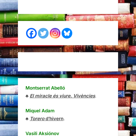
Montserrat Abelló
♣
El miracle és viure. Vivències
.
Miquel Adam
♣
Torero
d’hivern
.
Vasili Aksiónov