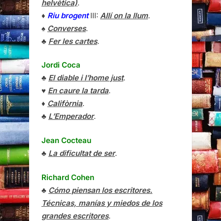
helvètica)
.
♦
Riu brogent
III:
Allí on la llum
.
♠
Converses
.
♣
Fer les cartes
.
Jordi Coca
♣
El diable i l’home just
.
♥
En caure la tarda
.
♦
Califòrnia
.
♣
L’Emperador
.
Jean Cocteau
♣
La dificultat de ser
.
Richard Cohen
♣
Cómo piensan los escritores.
Técnicas, manías y miedos de los
grandes escritores
.