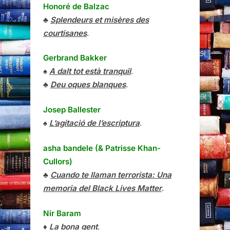
Honoré de Balzac
♣
Splendeurs et misères des
courtisanes
.
Gerbrand Bakker
♠
A dalt tot està tranquil
.
♣
Deu oques blanques
.
Josep Ballester
♠
L’agitació de l’escriptura
.
asha bandele (& Patrisse Khan-
Cullors)
♣
Cuando te llaman terrorista: Una
memoria del Black Lives Matter
.
Nir Baram
♦
La bona gent
.