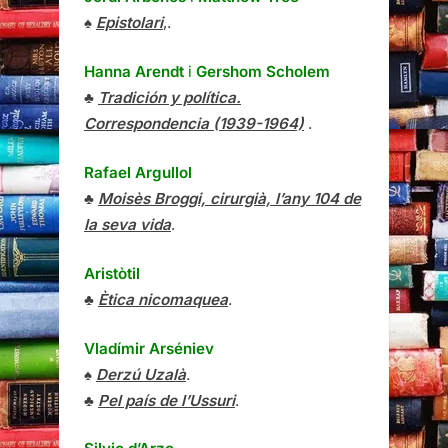
♠
Epistolari
,.
Hanna Arendt
i
Gershom Scholem
♣
Tradición y política.
Correspondencia (1939-1964)
.
Rafael Argullol
♣
Moisès Broggi, cirurgià, l’any 104 de
la seva vida
.
Aristòtil
♣
Ètica nicomaquea
.
Vladímir Arséniev
♠
Derzú Uzalà
.
♣
Pel país de l’Ussuri
.