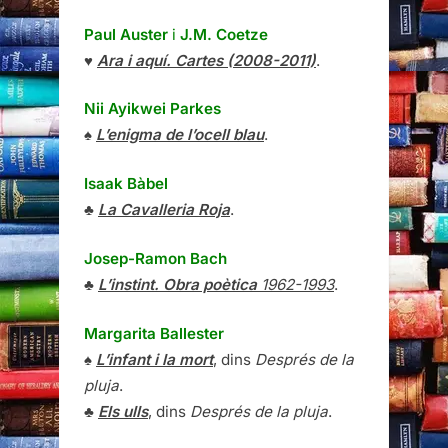
Paul Auster
i
J.M. Coetze
♥
Ara i aquí. Cartes (2008-2011)
.
Nii Ayikwei Parkes
♠
L’enigma de l’ocell blau
.
Isaak Bàbel
♣
La Cavalleria Roja
.
Josep-Ramon Bach
♣
L’instint. Obra poètica
1962-1993
.
Margarita Ballester
♠
L’infant i la mort
, dins
Després de la
pluja
.
♣
Els ulls
, dins
Després de la pluja
.