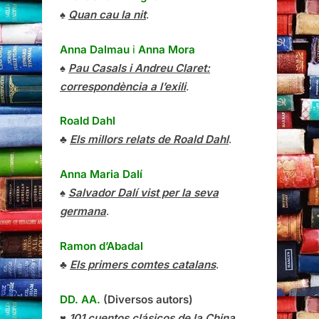
♠
Quan cau la nit
.
Anna Dalmau
i
Anna Mora
♠
Pau Casals i Andreu Claret:
correspondència a l’exili
.
Roald Dahl
♣
Els millors relats de Roald Dahl
.
Anna Maria Dalí
♠
Salvador Dalí vist per la seva
germana
.
Ramon d’Abadal
♣
Els primers comtes catalans
.
DD. AA.
(Diversos autors)
♥
101 cuentos clásicos de la China
.