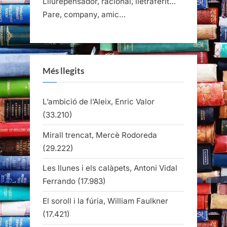
Lliurepensador, racional, lletraferit…
Pare, company, amic…
Més llegits
L’ambició de l’Aleix, Enric Valor
(33.210)
Mirall trencat, Mercè Rodoreda
(29.222)
Les llunes i els calàpets, Antoni Vidal
Ferrando
(17.983)
El soroll i la fúria, William Faulkner
(17.421)