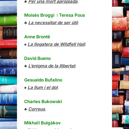
♣
Per una mort apropiada
.
Moisès Broggi
i
Teresa Pous
♣
La necessitat de ser útil
.
Anne Brontë
♠
La llogatera de Wildfell Hall
.
David Bueno
♣
L’enigma de la llibertat
.
Gesualdo Bufalino
♠
La llum i el dol
.
Charles Bukowski
♣
Correus
.
Mikhaïl Bulgàkov