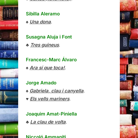
Sibilla Aleramo
♠
Una dona
.
Susagna Aluja i Font
♣
Tres guineus
.
Francesc-Marc Álvaro
♠
Ara sí que toca!
.
Jorge Amado
♠
Gabriela, clau i canyella
.
♥
Els vells mariners
.
Joaquim Amat-Piniella
♣
La clau de volta
.
Niccoló Ammaniti