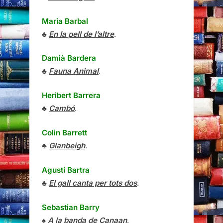
Maria Barbal
♣
En la pell de l’altre
.
Damià Bardera
♣
Fauna Animal
.
Heribert Barrera
♣
Cambó
.
Colin Barrett
♣
Glanbeigh
.
Agustí Bartra
♣
El gall canta per tots dos
.
Sebastian Barry
♠
A la banda de Canaan
.