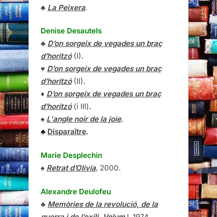
♣
La Peixera
.
Denise Desautels
♣
D’on sorgeix de vegades un braç
d’horitzó
(I)
.
♥
D’on sorgeix de vegades un braç
d’horitzó
(II)
.
♦
D’on sorgeix de vegades un braç
d’horitzó
(i III)
.
♠
L'angle noir de la joie
.
♣
Disparaître
.
Marie Desplechin
♠
Retrat d’Olivia
, 2000.
Alexandre Deulofeu
♣
Memòries de la revolució, de la
guerra i de l’exili, Volum
I
, 1974.