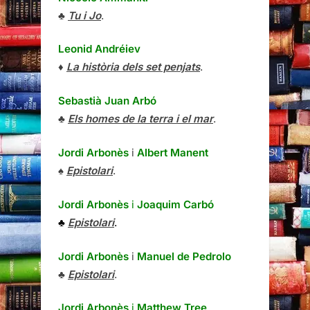
♣
Tu i Jo
.
Leonid Andréiev
♦
La història dels set penjats
.
Sebastià Juan Arbó
♣
Els homes de la terra i el mar
.
Jordi Arbonès
i
Albert Manent
♠
Epistolari
.
Jordi Arbonès
i
Joaquim Carbó
♣
Epistolari
.
Jordi Arbonès
i
Manuel de Pedrolo
♣
Epistolari
.
Jordi Arbonès
i
Matthew Tree