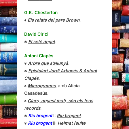
G.K. Chesterton
♦
Els relats del pare Brown
.
David Cirici
♣
El setè àngel
.
Antoni Clapés
♥
Arbre que s’allunyà
.
♣
Epistolari Jordi Arbonès & Antoni
Clapés
.
♠
Microgrames
, amb
Alícia
Casadesús
.
♠
Clars, aquest matí, són els teus
records
.
♣
Riu brogent
I:
Riu brogent
.
♥
Riu brogent
II:
Heimat (suite