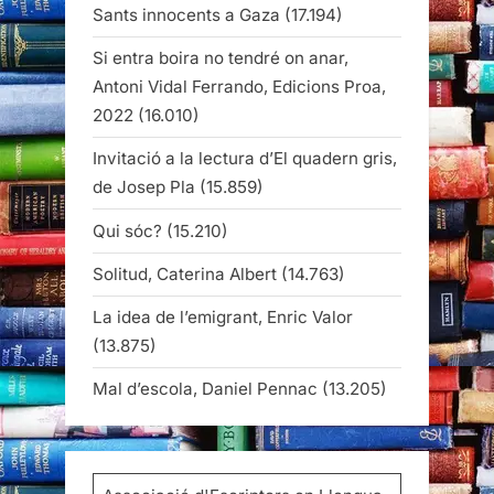
Sants innocents a Gaza
(17.194)
Si entra boira no tendré on anar,
Antoni Vidal Ferrando, Edicions Proa,
2022
(16.010)
Invitació a la lectura d’El quadern gris,
de Josep Pla
(15.859)
Qui sóc?
(15.210)
Solitud, Caterina Albert
(14.763)
La idea de l’emigrant, Enric Valor
(13.875)
Mal d’escola, Daniel Pennac
(13.205)