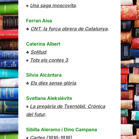
♠
Una saga moscovita
.
Ferran Aisa
♣
CNT, la força obrera de Catalunya
.
Caterina Albert
♣
Solitud
.
♠
Tots els contes 3
.
Sílvia Alcàntara
♣
Els dies sense glòria
.
Svetlana Aleksiévitx
♠
La pregària de Txernòbil. Crònica
del futur
.
Sibilla Aleramo
i
Dino Campana
♠
Cartes (1916-1918)
.