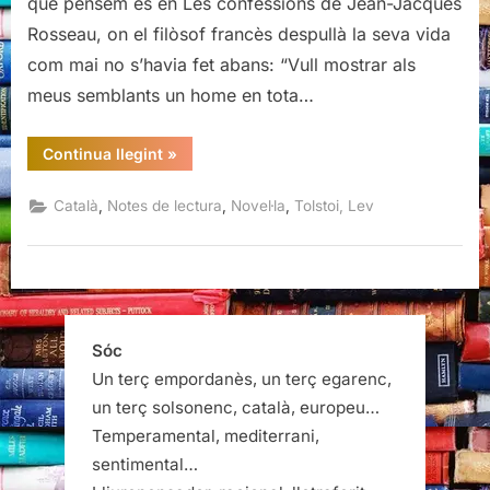
què pensem és en Les confessions de Jean-Jacques
Rosseau, on el filòsof francès despullà la seva vida
com mai no s’havia fet abans: “Vull mostrar als
meus semblants un home en tota…
“Confessió,
Continua llegint
»
Lev
Tolstoi”
,
,
,
Català
Notes de lectura
Novel·la
Tolstoi, Lev
Sóc
Un terç empordanès, un terç egarenc,
un terç solsonenc, català, europeu…
Temperamental, mediterrani,
sentimental…