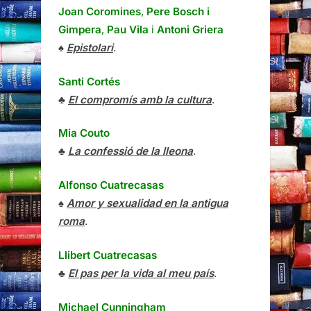
Joan Coromines
,
Pere Bosch i
Gimpera
,
Pau Vila
i
Antoni Griera
♠
Epistolari
.
Santi Cortés
♣
El compromís amb la cultura
.
Mia Couto
♣
La confessió de la lleona
.
Alfonso Cuatrecasas
♠
Amor y sexualidad en la antigua
roma
.
Llibert Cuatrecasas
♣
El pas per la vida al meu país
.
Michael Cunningham