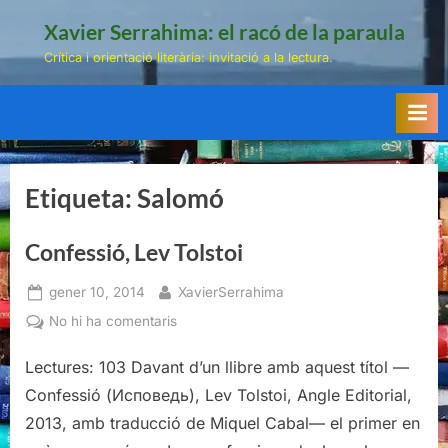
Skip
Xavier Serrahima: el racó de la paraula
to
Crítica i orientació literària: invitació a la lectura.
content
Etiqueta:
Salomó
Confessió, Lev Tolstoi
Posted
By
gener 10, 2014
XavierSerrahima
on
a
No hi ha comentaris
Confessió,
Lectures: 103 Davant d’un llibre amb aquest títol —
Lev
Tolstoi
Confessió (Исповедь), Lev Tolstoi, Angle Editorial,
2013, amb traducció de Miquel Cabal— el primer en