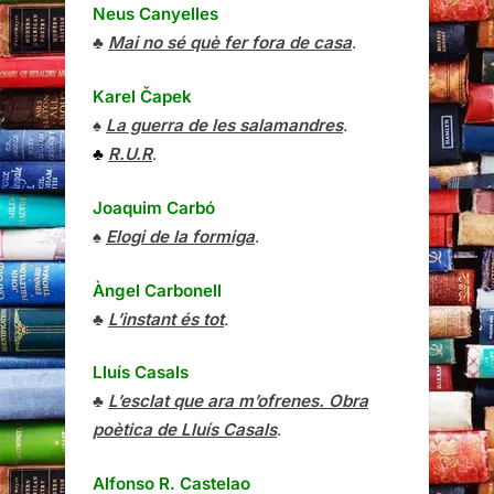
Neus Canyelles
♣
Mai no sé què fer fora de casa
.
Karel Čapek
♠
La guerra de les salamandres
.
♣
R.U.R
.
Joaquim Carbó
♠
Elogi de la formiga
.
Àngel Carbonell
♣
L’instant és tot
.
Lluís Casals
♣
L’esclat que ara m’ofrenes. Obra
poètica de Lluís Casals
.
Alfonso R. Castelao