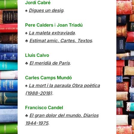
Jordi Cabré
♠
Digues un desig
.
Pere Calders
i
Joan Triadú
♠
La maleta extraviada
.
♣
Estimat amic. Cartes. Textos
.
Lluís Calvo
♣
El meridià de París
.
Carles Camps Mundó
♠
La mort i la paraula Obra poètica
(1988-2018)
.
Francisco Candel
♣
El gran dolor del mundo. Diarios
1944-1975
.