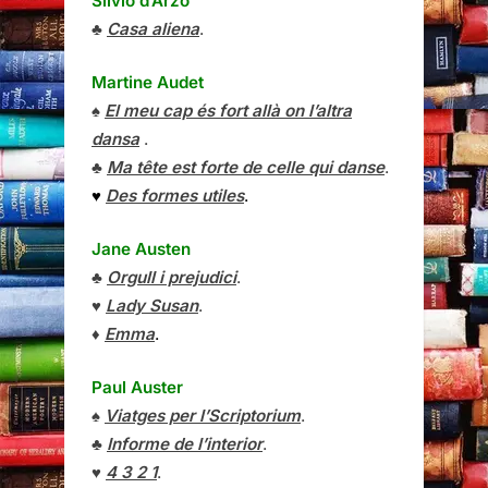
Silvio d’Arzo
♣
Casa aliena
.
Martine Audet
♠
El meu cap és fort allà on l’altra
dansa
.
♣
Ma tête est forte de celle qui danse
.
♥
Des formes utiles
.
Jane Austen
♣
Orgull i prejudici
.
♥
Lady Susan
.
♦
Emma
.
Paul Auster
♠
Viatges per l’Scriptorium
.
♣
Informe de l’interior
.
♥
4 3 2 1
.