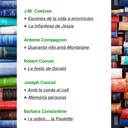
J.M. Coetzee
♥
Escenes de la vida a províncies
.
♣
La infantesa de Jesús
.
Antoine Compagnon
♦
Quaranta nits amb Montaigne
.
Robert Coover
♠
La festa de Gerald
.
Joseph Conrad
♦
Amb la corda al coll
.
♣
Memòria personal
.
Barbara Constantine
♠
I a sobre… la Paulette
.