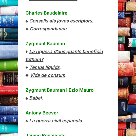
Charles Baudelaire
♠
Consells als joves escriptors
.
♣
Correspondance
.
Zygmunt Bauman
♦
La riquesa d’uns quants beneficia
tothom?
.
♠
Temps líquids
.
♣
Vida de consum
.
Zygmunt Bauman
i
Ezio Mauro
♠
Babel
.
Antony Beevor
♠
La guerra civil española
.
Jaume Benavente