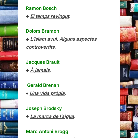
Ramon Bosch
♣
El temps revingut
.
Dolors Bramon
♣
L’islam avui. Alguns aspectes
controvertits
.
Jacques Brault
♣
À jamais
.
Gerald Brenan
♠
Una vida pròpia
.
Joseph Brodsky
♣
La marca de l’aigua
.
Marc Antoni Broggi