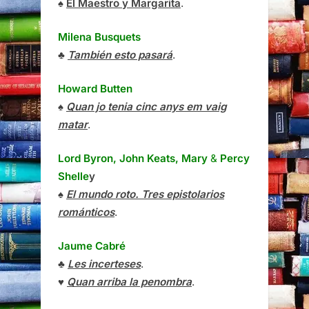
♠
El Maestro y Margarita
.
Milena Busquets
♣
También esto pasará
.
Howard Butten
♠
Quan jo tenia cinc anys em vaig
matar
.
Lord Byron, John Keats, Mary
&
Percy
Shelle
y
♠
El mundo roto. Tres epistolarios
románticos
.
Jaume Cabré
♣
Les incerteses
.
♥
Quan arriba la penombra
.