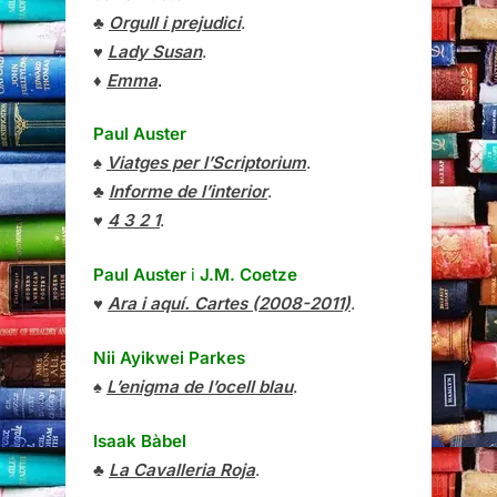
♣
Orgull i prejudici
.
♥
Lady Susan
.
♦
Emma
.
Paul Auster
♠
Viatges per l’Scriptorium
.
♣
Informe de l’interior
.
♥
4 3 2 1
.
Paul Auster
i
J.M. Coetze
♥
Ara i aquí. Cartes (2008-2011)
.
Nii Ayikwei Parkes
♠
L’enigma de l’ocell blau
.
Isaak Bàbel
♣
La Cavalleria Roja
.