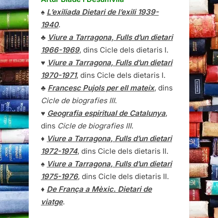
♠
L’exiliada Dietari de l’exili 1939-
1940
.
♣
Viure a Tarragona, Fulls d’un dietari
1966-1969
, dins Cicle dels dietaris I.
♥
Viure a Tarragona, Fulls d’un dietari
1970-1971
, dins Cicle dels dietaris I.
♣
Francesc Pujols per ell mateix
, dins
Cicle de biografies III
.
♥
Geografia espiritual de Catalunya
,
dins
Cicle de biografies III
.
♦
Viure a Tarragona, Fulls d’un dietari
1972-1974
, dins Cicle dels dietaris II.
♠
Viure a Tarragona, Fulls d’un dietari
1975-1976
, dins Cicle dels dietaris II.
♦
De França a Mèxic. Dietari de
viatge
.