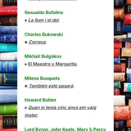
Gesualdo Bufalino
♠
La llum i el dol
.
Charles Bukowski
♣
Correus
.
Mikhaïl Bulgàkov
♠
El Maestro y Margarita
.
Milena Busquets
♣
También esto pasará
.
Howard Butten
♠
Quan jo tenia cinc anys em vaig
matar
.
Lord Byron, John Keats, Mary
&
Percy