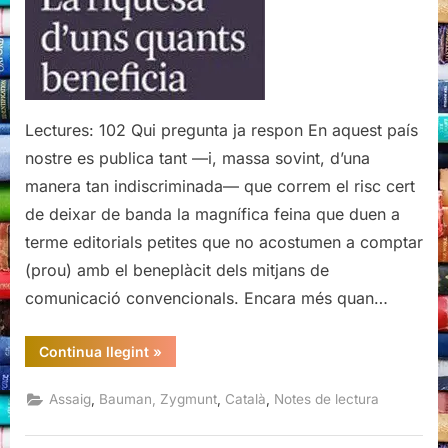
beneficia
tothom?,
Zygmunt
Bauman
Lectures: 102 Qui pregunta ja respon En aquest país
nostre es publica tant —i, massa sovint, d’una
manera tan indiscriminada— que correm el risc cert
de deixar de banda la magnífica feina que duen a
terme editorials petites que no acostumen a comptar
(prou) amb el beneplàcit dels mitjans de
comunicació convencionals. Encara més quan…
“La
Continua llegint
»
riquesa
d’uns
quants
,
,
,
Assaig
Bauman, Zygmunt
Català
Notes de lectura
beneficia
tothom?,
Zygmunt