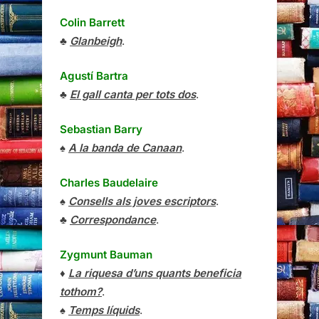
Colin Barrett
♣
Glanbeigh
.
Agustí Bartra
♣
El gall canta per tots dos
.
Sebastian Barry
♠
A la banda de Canaan
.
Charles Baudelaire
♠
Consells als joves escriptors
.
♣
Correspondance
.
Zygmunt Bauman
♦
La riquesa d’uns quants beneficia
tothom?
.
♠
Temps líquids
.