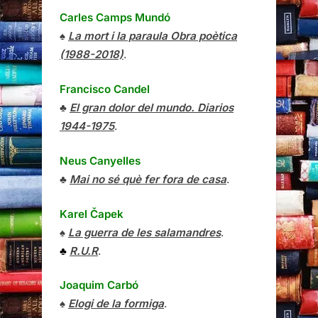
Carles Camps Mundó
♠
La mort i la paraula Obra poètica
(1988-2018)
.
Francisco Candel
♣
El gran dolor del mundo. Diarios
1944-1975
.
Neus Canyelles
♣
Mai no sé què fer fora de casa
.
Karel Čapek
♠
La guerra de les salamandres
.
♣
R.U.R
.
Joaquim Carbó
♠
Elogi de la formiga
.