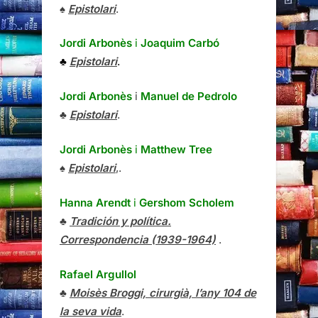
♠
Epistolari
.
Jordi Arbonès
i
Joaquim Carbó
♣
Epistolari
.
Jordi Arbonès
i
Manuel de Pedrolo
♣
Epistolari
.
Jordi Arbonès
i
Matthew Tree
♠
Epistolari
,.
Hanna Arendt
i
Gershom Scholem
♣
Tradición y política.
Correspondencia (1939-1964)
.
Rafael Argullol
♣
Moisès Broggi, cirurgià, l’any 104 de
la seva vida
.