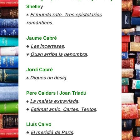
Shelle
y
♠
El mundo roto. Tres epistolarios
románticos
.
Jaume Cabré
♣
Les incerteses
.
♥
Quan arriba la penombra
.
Jordi Cabré
♠
Digues un desig
.
Pere Calders
i
Joan Triadú
♠
La maleta extraviada
.
♣
Estimat amic. Cartes. Textos
.
Lluís Calvo
♣
El meridià de París
.