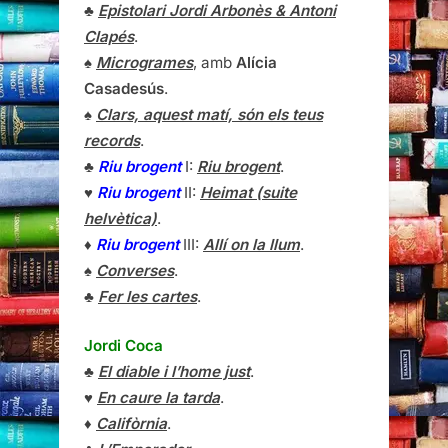
♣
Epistolari Jordi Arbonès & Antoni
Clapés
.
♠
Microgrames
, amb
Alícia
Casadesús
.
♠
Clars, aquest matí, són els teus
records
.
♣
Riu brogent
I:
Riu brogent
.
♥
Riu brogent
II:
Heimat (suite
helvètica)
.
♦
Riu brogent
III:
Allí on la llum
.
♠
Converses
.
♣
Fer les cartes
.
Jordi Coca
♣
El diable i l’home just
.
♥
En caure la tarda
.
♦
Califòrnia
.