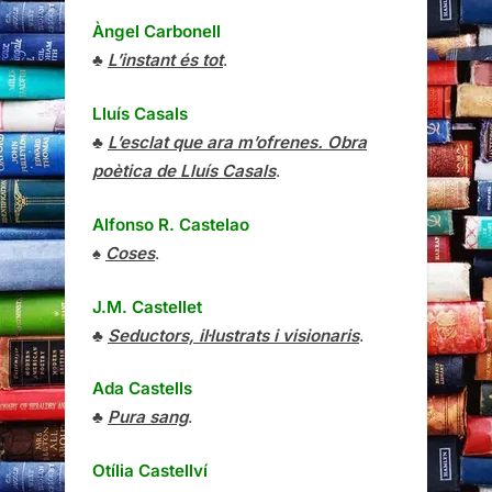
Àngel Carbonell
♣
L’instant és tot
.
Lluís Casals
♣
L’esclat que ara m’ofrenes. Obra
poètica de Lluís Casals
.
Alfonso R. Castelao
♠
Coses
.
J.M. Castellet
♣
Seductors, il·lustrats i visionaris
.
Ada Castells
♣
Pura sang
.
Otília Castellví