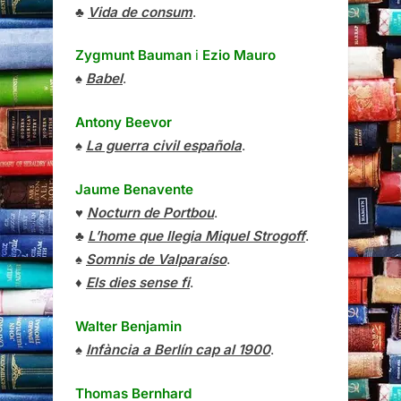
♣
Vida de consum
.
Zygmunt Bauman
i
Ezio Mauro
♠
Babel
.
Antony Beevor
♠
La guerra civil española
.
Jaume Benavente
♥
Nocturn de Portbou
.
♣
L’home que llegia Miquel Strogoff
.
♠
Somnis de Valparaíso
.
♦
Els dies sense fi
.
Walter Benjamin
♠
Infància a Berlín cap al 1900
.
Thomas Bernhard