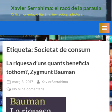
Skip
Xavier Serrahima: el racó de la paraula
to
Crítica i orientació literària: invitació a la lectura.
content
Etiqueta:
Societat de consum
La riquesa d’uns quants beneficia
tothom?, Zygmunt Bauman
Posted
By
març 3, 2017
XavierSerrahima
on
a
No hi ha comentaris
La
riquesa
d’uns
quants