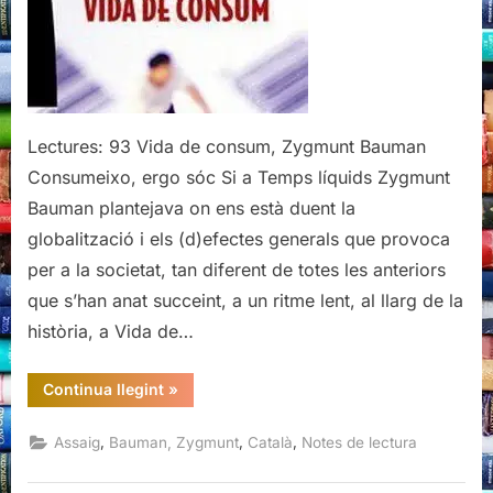
Lectures: 93 Vida de consum, Zygmunt Bauman
Consumeixo, ergo sóc Si a Temps líquids Zygmunt
Bauman plantejava on ens està duent la
globalització i els (d)efectes generals que provoca
per a la societat, tan diferent de totes les anteriors
que s’han anat succeint, a un ritme lent, al llarg de la
història, a Vida de…
“Vida
Continua llegint
»
de
consum,
Zygmunt
,
,
,
Assaig
Bauman, Zygmunt
Català
Notes de lectura
Bauman”