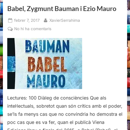
Bauman”
Babel, Zygmunt Bauman i Ezio Mauro
Posted
By
febrer 7, 2017
XavierSerrahima
on
a
No hi ha comentaris
Babel,
Zygmunt
Bauman
i
Ezio
Mauro
Lectures: 100 Diàleg de consciències Que als
intel·lectuals, sobretot quan són crítics amb el poder,
se’ls fa menys cas que no convindria ho demostra el
poc cas que es va fer, quan el publicà Viena