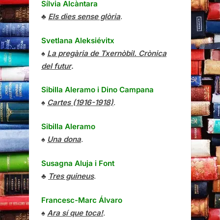
Sílvia Alcàntara
♣
Els dies sense glòria
.
Svetlana Aleksiévitx
♠
La pregària de Txernòbil. Crònica
del futur
.
Sibilla Aleramo
i
Dino Campana
♠
Cartes (1916-1918)
.
Sibilla Aleramo
♠
Una dona
.
Susagna Aluja i Font
♣
Tres guineus
.
Francesc-Marc Álvaro
♠
Ara sí que toca!
.