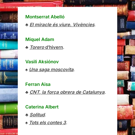
Montserrat Abelló
♣
El miracle és viure. Vivències
.
Miquel Adam
♣
Torero
d’hivern
.
Vasili Aksiónov
♠
Una saga moscovita
.
Ferran Aisa
♣
CNT, la força obrera de Catalunya
.
Caterina Albert
♣
Solitud
.
♠
Tots els contes 3
.