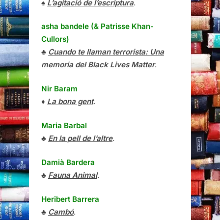
♠
L’agitació de l’escriptura
.
asha bandele (& Patrisse Khan-
Cullors)
♣
Cuando te llaman terrorista: Una
memoria del Black Lives Matter
.
Nir Baram
♦
La bona gent
.
Maria Barbal
♣
En la pell de l’altre
.
Damià Bardera
♣
Fauna Animal
.
Heribert Barrera
♣
Cambó
.