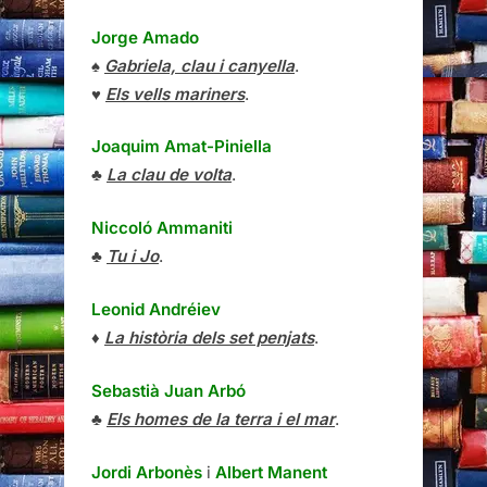
Jorge Amado
♠
Gabriela, clau i canyella
.
♥
Els vells mariners
.
Joaquim Amat-Piniella
♣
La clau de volta
.
Niccoló Ammaniti
♣
Tu i Jo
.
Leonid Andréiev
♦
La història dels set penjats
.
Sebastià Juan Arbó
♣
Els homes de la terra i el mar
.
Jordi Arbonès
i
Albert Manent