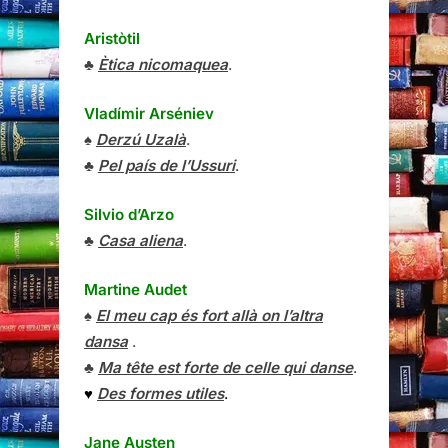
Aristòtil
♣
Ètica nicomaquea
.
Vladímir Arséniev
♠
Derzú Uzalà
.
♣
Pel país de l’Ussuri
.
Silvio d’Arzo
♣
Casa aliena
.
Martine Audet
♠
El meu cap és fort allà on l’altra
dansa
.
♣
Ma tête est forte de celle qui danse
.
♥
Des formes utiles
.
Jane Austen