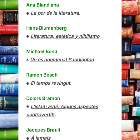
Ana Blandiana
♣
La por de la literatura
.
Hans Blumenberg
♣
Literatura, estética y nihilismo
.
Michael Bond
♠
Un ós anomenat Paddington
.
Ramon Bosch
♣
El temps revingut
.
Dolors Bramon
♣
L’islam avui. Alguns aspectes
controvertits
.
Jacques Brault
♣
À jamais
.