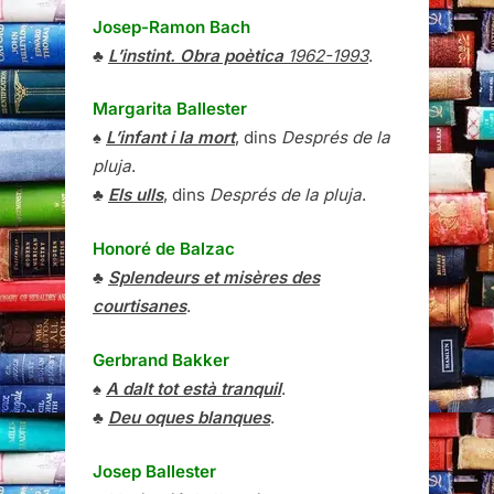
Josep-Ramon Bach
♣
L’instint. Obra poètica
1962-1993
.
Margarita Ballester
♠
L’infant i la mort
, dins
Després de la
pluja
.
♣
Els ulls
, dins
Després de la pluja
.
Honoré de Balzac
♣
Splendeurs et misères des
courtisanes
.
Gerbrand Bakker
♠
A dalt tot està tranquil
.
♣
Deu oques blanques
.
Josep Ballester