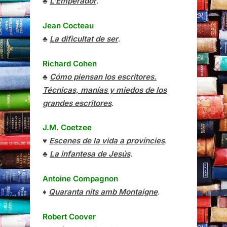
♣
L’Emperador
.
Jean Cocteau
♣
La dificultat de ser
.
Richard Cohen
♣
Cómo piensan los escritores.
Técnicas, manías y miedos de los
grandes escritores
.
J.M. Coetzee
♥
Escenes de la vida a províncies
.
♣
La infantesa de Jesús
.
Antoine Compagnon
♦
Quaranta nits amb Montaigne
.
Robert Coover