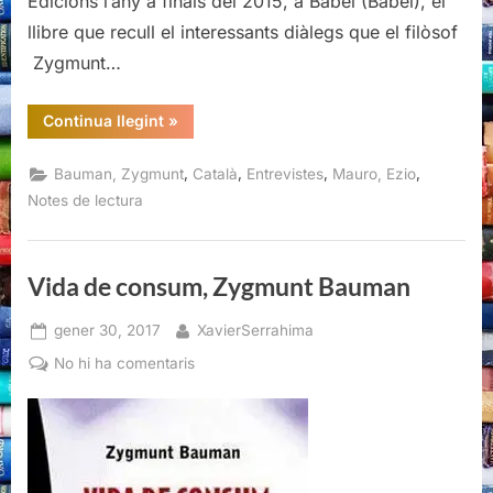
Edicions l’any a finals del 2015, a Babel (Babel), el
llibre que recull el interessants diàlegs que el filòsof
Zygmunt…
“Babel,
Continua llegint
»
Zygmunt
Bauman
i
,
,
,
,
Bauman, Zygmunt
Català
Entrevistes
Mauro, Ezio
Ezio
Mauro”
Notes de lectura
Vida de consum, Zygmunt Bauman
Posted
By
gener 30, 2017
XavierSerrahima
on
a
No hi ha comentaris
Vida
de
consum,
Zygmunt
Bauman