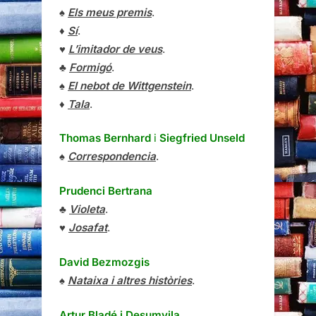
♠
Els meus premis
.
♦
Sí
.
♥
L’imitador de veus
.
♣
Formigó
.
♠
El nebot de Wittgenstein
.
♦
Tala
.
Thomas Bernhard
i
Siegfried Unseld
♠
Correspondencia
.
Prudenci Bertrana
♣
Violeta
.
♥
Josafat
.
David Bezmozgis
♠
Nataixa i altres històries
.
Artur Bladé i Desumvila