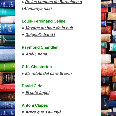
♠
De les txeques de Barcelona a
l’Alemanya nazi
.
Louis-Ferdinand Céline
♣
Voyage au bout de la nuit
.
♥
Guignol’s band I
.
Raymond Chandler
♣
Adéu, nena
.
G.K. Chesterton
♦
Els relats del pare Brown
.
David Cirici
♣
El setè àngel
.
Antoni Clapés
♥
Arbre que s’allunyà
.