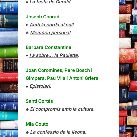
♠
La festa de Gerald
.
Joseph Conrad
♦
Amb la corda al coll
.
♣
Memòria personal
.
Barbara Constantine
♠
I a sobre… la Paulette
.
Joan Coromines
,
Pere Bosch i
Gimpera
,
Pau Vila
i
Antoni Griera
♠
Epistolari
.
Santi Cortés
♣
El compromís amb la cultura
.
Mia Couto
♣
La confessió de la lleona
.