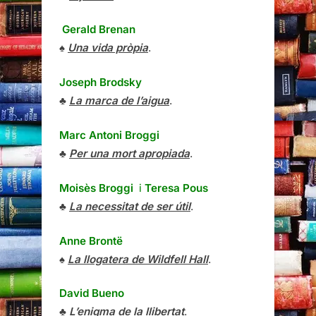
Gerald Brenan
♠
Una vida pròpia
.
Joseph Brodsky
♣
La marca de l’aigua
.
Marc Antoni Broggi
♣
Per una mort apropiada
.
Moisès Broggi
i
Teresa Pous
♣
La necessitat de ser útil
.
Anne Brontë
♠
La llogatera de Wildfell Hall
.
David Bueno
♣
L’enigma de la llibertat
.