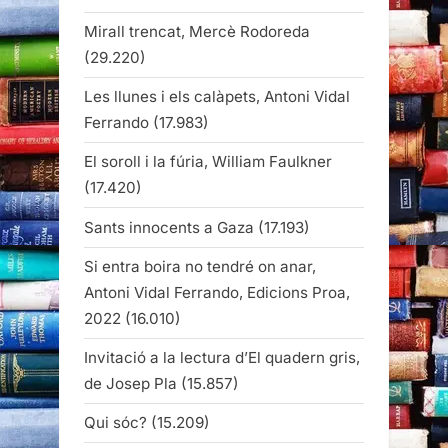
Mirall trencat, Mercè Rodoreda
(29.220)
Les llunes i els calàpets, Antoni Vidal
Ferrando
(17.983)
El soroll i la fúria, William Faulkner
(17.420)
Sants innocents a Gaza
(17.193)
Si entra boira no tendré on anar,
Antoni Vidal Ferrando, Edicions Proa,
2022
(16.010)
Invitació a la lectura d’El quadern gris,
de Josep Pla
(15.857)
Qui sóc?
(15.209)