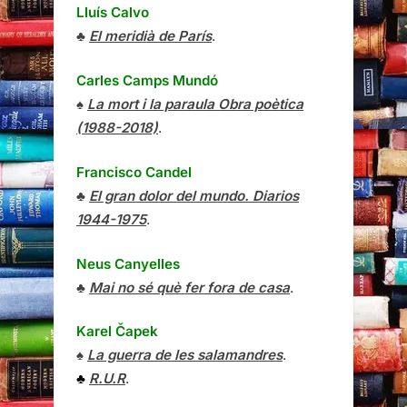
Lluís Calvo
♣
El meridià de París
.
Carles Camps Mundó
♠
La mort i la paraula Obra poètica
(1988-2018)
.
Francisco Candel
♣
El gran dolor del mundo. Diarios
1944-1975
.
Neus Canyelles
♣
Mai no sé què fer fora de casa
.
Karel Čapek
♠
La guerra de les salamandres
.
♣
R.U.R
.