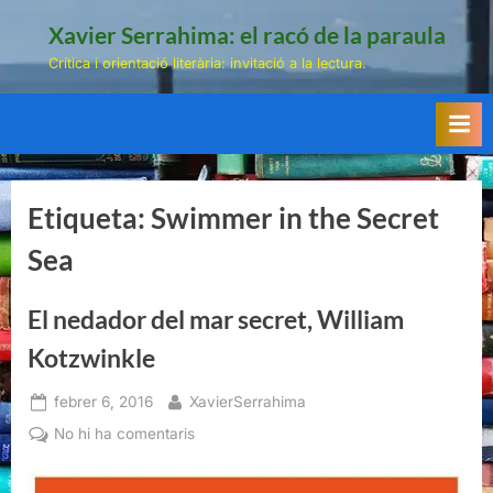
Skip
Xavier Serrahima: el racó de la paraula
to
Crítica i orientació literària: invitació a la lectura.
content
Etiqueta:
Swimmer in the Secret
Sea
El nedador del mar secret, William
Kotzwinkle
Posted
By
febrer 6, 2016
XavierSerrahima
on
a
No hi ha comentaris
El
nedador