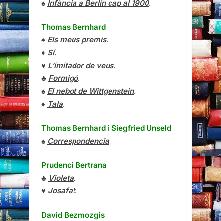
♠
Infància a Berlín cap al 1900
.
Thomas Bernhard
♠
Els meus premis
.
♦
Sí
.
♥
L’imitador de veus
.
♣
Formigó
.
♠
El nebot de Wittgenstein
.
♦
Tala
.
Thomas Bernhard
i
Siegfried Unseld
♠
Correspondencia
.
Prudenci Bertrana
♣
Violeta
.
♥
Josafat
.
David Bezmozgis