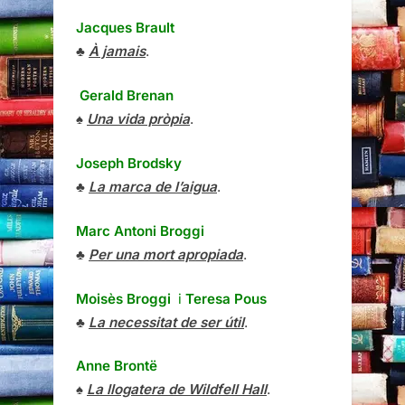
Jacques Brault
♣
À jamais
.
Gerald Brenan
♠
Una vida pròpia
.
Joseph Brodsky
♣
La marca de l’aigua
.
Marc Antoni Broggi
♣
Per una mort apropiada
.
Moisès Broggi
i
Teresa Pous
♣
La necessitat de ser útil
.
Anne Brontë
♠
La llogatera de Wildfell Hall
.