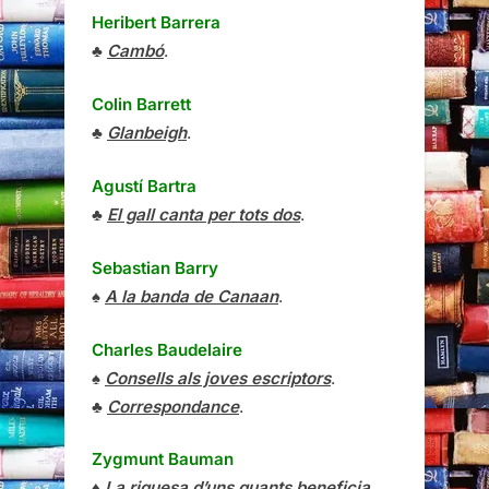
Heribert Barrera
♣
Cambó
.
Colin Barrett
♣
Glanbeigh
.
Agustí Bartra
♣
El gall canta per tots dos
.
Sebastian Barry
♠
A la banda de Canaan
.
Charles Baudelaire
♠
Consells als joves escriptors
.
♣
Correspondance
.
Zygmunt Bauman
♦
La riquesa d’uns quants beneficia