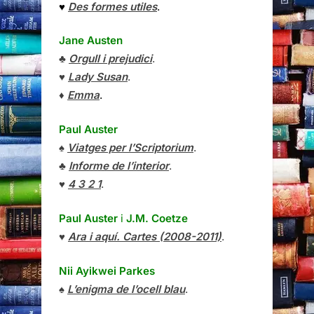
♥
Des formes utiles
.
Jane Austen
♣
Orgull i prejudici
.
♥
Lady Susan
.
♦
Emma
.
Paul Auster
♠
Viatges per l’Scriptorium
.
♣
Informe de l’interior
.
♥
4 3 2 1
.
Paul Auster
i
J.M. Coetze
♥
Ara i aquí. Cartes (2008-2011)
.
Nii Ayikwei Parkes
♠
L’enigma de l’ocell blau
.