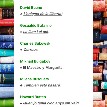
David Bueno
♣
L’enigma de la llibertat
.
Gesualdo Bufalino
♠
La llum i el dol
.
Charles Bukowski
♣
Correus
.
Mikhaïl Bulgàkov
♠
El Maestro y Margarita
.
Milena Busquets
♣
También esto pasará
.
Howard Butten
♠
Quan jo tenia cinc anys em vaig