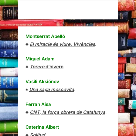
Montserrat Abelló
♣
El miracle és viure. Vivències
.
Miquel Adam
♣
Torero
d’hivern
.
Vasili Aksiónov
♠
Una saga moscovita
.
Ferran Aisa
♣
CNT, la força obrera de Catalunya
.
Caterina Albert
♣
Solitud
.