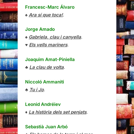
Francesc-Marc Álvaro
♠
Ara sí que toca!
.
Jorge Amado
♠
Gabriela, clau i canyella
.
♥
Els vells mariners
.
Joaquim Amat-Piniella
♣
La clau de volta
.
Niccoló Ammaniti
♣
Tu i Jo
.
Leonid Andréiev
♦
La història dels set penjats
.
Sebastià Juan Arbó