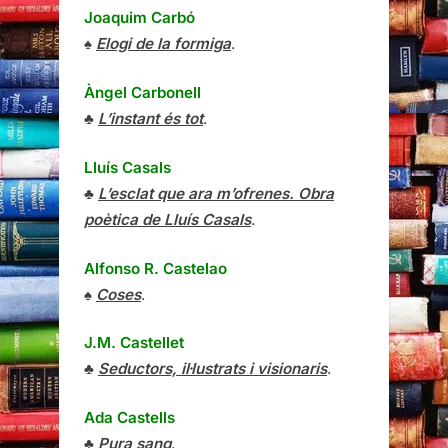
Joaquim Carbó
♠
Elogi de la formiga
.
Àngel Carbonell
♣
L’instant és tot
.
Lluís Casals
♣
L’esclat que ara m’ofrenes. Obra
poètica de Lluís Casals
.
Alfonso R. Castelao
♠
Coses
.
J.M. Castellet
♣
Seductors, il·lustrats i visionaris
.
Ada Castells
♣
Pura sang
.