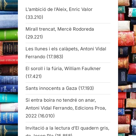
L’ambició de l’Aleix, Enric Valor
(33.210)
Mirall trencat, Mercè Rodoreda
(29.221)
Les llunes i els calàpets, Antoni Vidal
Ferrando
(17.983)
El soroll i la fúria, William Faulkner
(17.421)
Sants innocents a Gaza
(17.193)
Si entra boira no tendré on anar,
Antoni Vidal Ferrando, Edicions Proa,
2022
(16.010)
Invitació a la lectura d’El quadern gris,
de Josep Pla
(15.858)