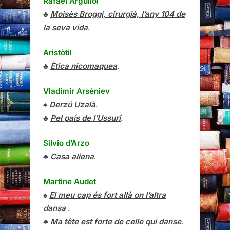
Rafael Argullol
♣
Moisès Broggi, cirurgià, l’any 104 de
la seva vida
.
Aristòtil
♣
Ètica nicomaquea
.
Vladímir Arséniev
♠
Derzú Uzalà
.
♣
Pel país de l’Ussuri
.
Silvio d’Arzo
♣
Casa aliena
.
Martine Audet
♠
El meu cap és fort allà on l’altra
dansa
.
♣
Ma tête est forte de celle qui danse
.