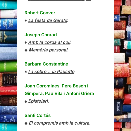
Robert Coover
♠
La festa de Gerald
.
Joseph Conrad
♦
Amb la corda al coll
.
♣
Memòria personal
.
Barbara Constantine
♠
I a sobre… la Paulette
.
Joan Coromines
,
Pere Bosch i
Gimpera
,
Pau Vila
i
Antoni Griera
♠
Epistolari
.
Santi Cortés
♣
El compromís amb la cultura
.