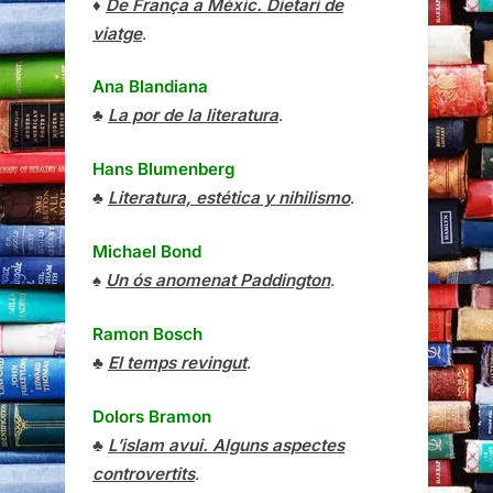
♦
De França a Mèxic. Dietari de
viatge
.
Ana Blandiana
♣
La por de la literatura
.
Hans Blumenberg
♣
Literatura, estética y nihilismo
.
Michael Bond
♠
Un ós anomenat Paddington
.
Ramon Bosch
♣
El temps revingut
.
Dolors Bramon
♣
L’islam avui. Alguns aspectes
controvertits
.