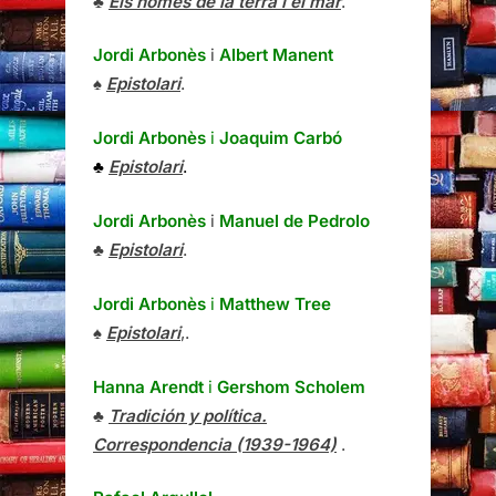
♣
Els homes de la terra i el mar
.
Jordi Arbonès
i
Albert Manent
♠
Epistolari
.
Jordi Arbonès
i
Joaquim Carbó
♣
Epistolari
.
Jordi Arbonès
i
Manuel de Pedrolo
♣
Epistolari
.
Jordi Arbonès
i
Matthew Tree
♠
Epistolari
,.
Hanna Arendt
i
Gershom Scholem
♣
Tradición y política.
Correspondencia (1939-1964)
.