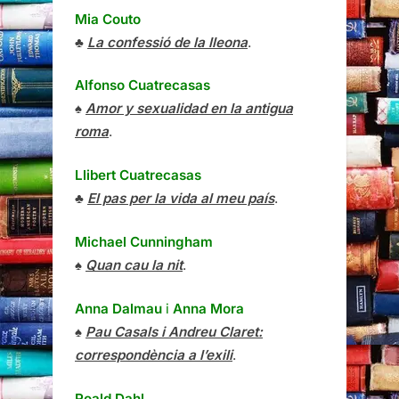
Mia Couto
♣
La confessió de la lleona
.
Alfonso Cuatrecasas
♠
Amor y sexualidad en la antigua
roma
.
Llibert Cuatrecasas
♣
El pas per la vida al meu país
.
Michael Cunningham
♠
Quan cau la nit
.
Anna Dalmau
i
Anna Mora
♠
Pau Casals i Andreu Claret:
correspondència a l’exili
.
Roald Dahl