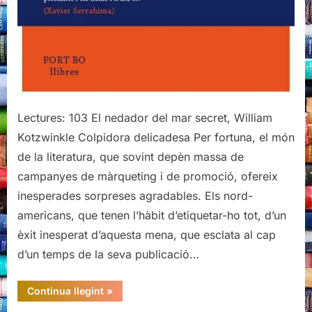
Lectures: 103 El nedador del mar secret, William
Kotzwinkle Colpidora delicadesa Per fortuna, el món
de la literatura, que sovint depèn massa de
campanyes de màrqueting i de promoció, ofereix
inesperades sorpreses agradables. Els nord-
americans, que tenen l’hàbit d’etiquetar-ho tot, d’un
èxit inesperat d’aquesta mena, que esclata al cap
d’un temps de la seva publicació…
“El
Continua llegint
»
nedador
del