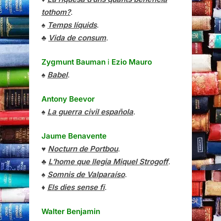
tothom?
.
♠
Temps líquids
.
♣
Vida de consum
.
Zygmunt Bauman
i
Ezio Mauro
♠
Babel
.
Antony Beevor
♠
La guerra civil española
.
Jaume Benavente
♥
Nocturn de Portbou
.
♣
L’home que llegia Miquel Strogoff
.
♠
Somnis de Valparaíso
.
♦
Els dies sense fi
.
Walter Benjamin