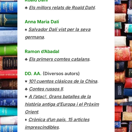
♣
Els millors relats de Roald Dahl
.
Anna Maria Dalí
♠
Salvador Dalí vist per la seva
germana
.
Ramon d’Abadal
♣
Els primers comtes catalans
.
DD. AA.
(Diversos autors)
♥
101 cuentos clásicos de la China
.
♣
Contes russos II
.
♥
A l’atac!, Grans batalles de la
història antiga d’Europa i el Pròxim
Orient
.
♦
Crònica d’un país, 15 articles
imprescindibles
.