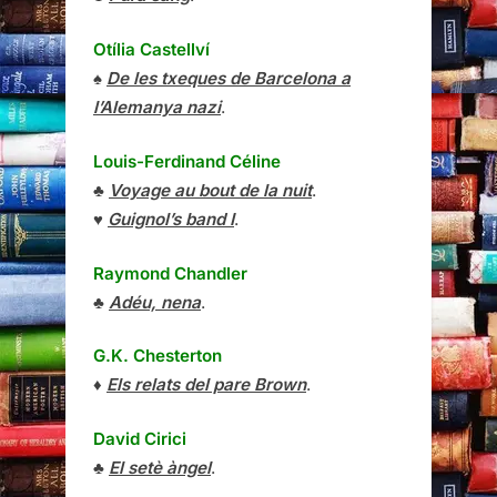
Otília Castellví
♠
De les txeques de Barcelona a
l’Alemanya nazi
.
Louis-Ferdinand Céline
♣
Voyage au bout de la nuit
.
♥
Guignol’s band I
.
Raymond Chandler
♣
Adéu, nena
.
G.K. Chesterton
♦
Els relats del pare Brown
.
David Cirici
♣
El setè àngel
.