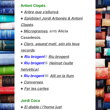
Antoni Clapés
♥
Arbre que s’allunyà
.
♣
Epistolari Jordi Arbonès & Antoni
Clapés
.
♠
Microgrames
, amb
Alícia
Casadesús
.
♠
Clars, aquest matí, són els teus
records
.
♣
Riu brogent
I:
Riu brogent
.
♥
Riu brogent
II:
Heimat (suite
helvètica)
.
♦
Riu brogent
III:
Allí on la llum
.
♠
Converses
.
♣
Fer les cartes
.
Jordi Coca
♣
El diable i l’home just
.