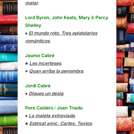
matar
.
Lord Byron, John Keats, Mary
&
Percy
Shelle
y
♠
El mundo roto. Tres epistolarios
románticos
.
Jaume Cabré
♣
Les incerteses
.
♥
Quan arriba la penombra
.
Jordi Cabré
♠
Digues un desig
.
Pere Calders
i
Joan Triadú
♠
La maleta extraviada
.
♣
Estimat amic. Cartes. Textos
.