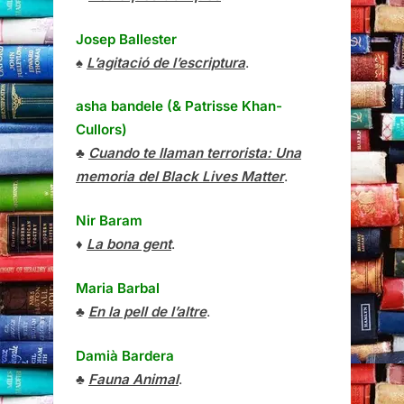
Josep Ballester
♠
L’agitació de l’escriptura
.
asha bandele (& Patrisse Khan-
Cullors)
♣
Cuando te llaman terrorista: Una
memoria del Black Lives Matter
.
Nir Baram
♦
La bona gent
.
Maria Barbal
♣
En la pell de l’altre
.
Damià Bardera
♣
Fauna Animal
.