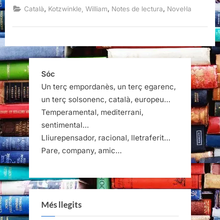
mar
,
,
,
Català
Kotzwinkle, William
Notes de lectura
Novel·la
secret,
William
Kotzwinkle”
Sóc
Un terç empordanès, un terç egarenc,
un terç solsonenc, català, europeu…
Temperamental, mediterrani,
sentimental…
Lliurepensador, racional, lletraferit…
Pare, company, amic…
Més llegits