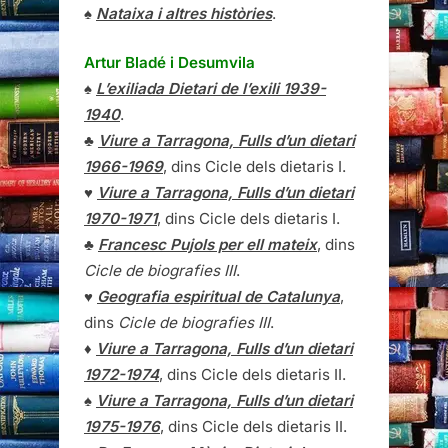
♠
Nataixa i altres històries
.
Artur Bladé i Desumvila
♠
L’exiliada Dietari de l’exili 1939-
1940
.
♣
Viure a Tarragona, Fulls d’un dietari
1966-1969
, dins Cicle dels dietaris I.
♥
Viure a Tarragona, Fulls d’un dietari
1970-1971
, dins Cicle dels dietaris I.
♣
Francesc Pujols per ell mateix
, dins
Cicle de biografies III
.
♥
Geografia espiritual de Catalunya
,
dins
Cicle de biografies III
.
♦
Viure a Tarragona, Fulls d’un dietari
1972-1974
, dins Cicle dels dietaris II.
♠
Viure a Tarragona, Fulls d’un dietari
1975-1976
, dins Cicle dels dietaris II.