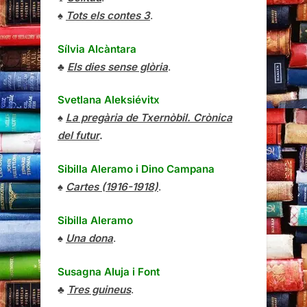
♠
Tots els contes 3
.
Sílvia Alcàntara
♣
Els dies sense glòria
.
Svetlana Aleksiévitx
♠
La pregària de Txernòbil. Crònica
del futur
.
Sibilla Aleramo
i
Dino Campana
♠
Cartes (1916-1918)
.
Sibilla Aleramo
♠
Una dona
.
Susagna Aluja i Font
♣
Tres guineus
.