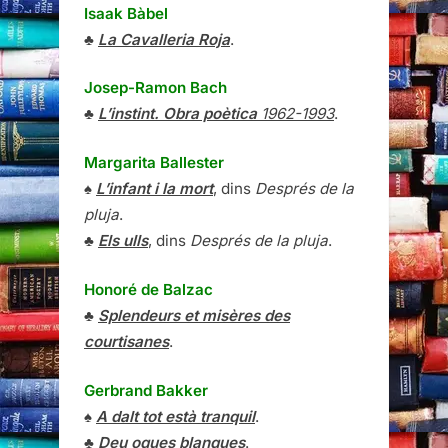
Isaak Bàbel
♣
La Cavalleria Roja
.
Josep-Ramon Bach
♣
L’instint. Obra poètica
1962-1993
.
Margarita Ballester
♠
L’infant i la mort
, dins
Després de la
pluja
.
♣
Els ulls
, dins
Després de la pluja
.
Honoré de Balzac
♣
Splendeurs et misères des
courtisanes
.
Gerbrand Bakker
♠
A dalt tot està tranquil
.
♣
Deu oques blanques
.