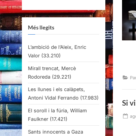
Més llegits
L’ambició de l’Aleix, Enric
Valor
(33.210)
Mirall trencat, Mercè
Rodoreda
(29.221)
Pa
Les llunes i els calàpets,
Antoni Vidal Ferrando
(17.983)
Si v
El soroll i la fúria, William
Po
ag
Faulkner
(17.421)
on
Sants innocents a Gaza