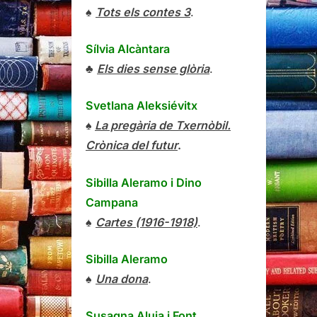
♠
Tots els contes 3
.
Sílvia Alcàntara
♣
Els dies sense glòria
.
Svetlana Aleksiévitx
♠
La pregària de Txernòbil.
Crònica del futur
.
Sibilla Aleramo
i
Dino
Campana
♠
Cartes (1916-1918)
.
Sibilla Aleramo
♠
Una dona
.
Susagna Aluja i Font