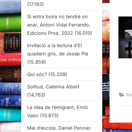
(17.193)
Si entra boira no tendré on
anar, Antoni Vidal Ferrando,
Edicions Proa, 2022
(16.010)
Invitació a la lectura d’El
quadern gris, de Josep Pla
(15.858)
Qui sóc?
(15.209)
Solitud, Caterina Albert
(14.763)
Pa
La idea de l’emigrant, Enric
Valor
(13.873)
Mal d’escola, Daniel Pennac