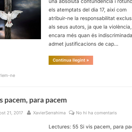
una absoluta contundència i rotund
els atemptats del dia 17, així com
atribuir-ne la responsabilitat exclus
als seus autors, ja que la violència,
encara més quan és indiscriminada
admet justificacions de cap…
“Si
Continua llegint
»
vis
pacem,
para
rlem-ne
pacem”
is pacem, para pacem
sted
By
a
ost 21, 2017
XavierSerrahima
No hi ha comentaris
Si
Lectures: 55 Si vis pacem, para p
vis