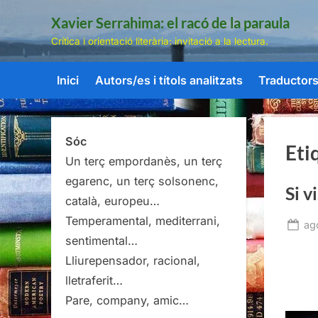
Skip
Xavier Serrahima: el racó de la paraula
to
Crítica i orientació literària: invitació a la lectura.
content
Inici
Autors/es i títols analitzats
Traductors/
Sóc
Eti
Un terç empordanès, un terç
egarenc, un terç solsonenc,
Si v
català, europeu…
Temperamental, mediterrani,
Po
ag
sentimental…
on
Lliurepensador, racional,
lletraferit…
Pare, company, amic…