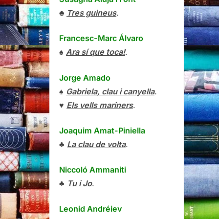
♣
Tres guineus
.
Francesc-Marc Álvaro
♠
Ara sí que toca!
.
Jorge Amado
♠
Gabriela, clau i canyella
.
♥
Els vells mariners
.
Joaquim Amat-Piniella
♣
La clau de volta
.
Niccoló Ammaniti
♣
Tu i Jo
.
Leonid Andréiev