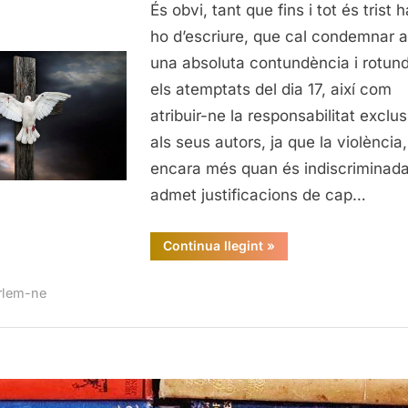
pacem,
És obvi, tant que fins i tot és trist 
para
ho d’escriure, que cal condemnar 
pacem
una absoluta contundència i rotund
els atemptats del dia 17, així com
atribuir-ne la responsabilitat exclus
als seus autors, ja que la violència,
encara més quan és indiscriminada
admet justificacions de cap…
“Si
Continua llegint
»
vis
pacem,
para
rlem-ne
pacem”