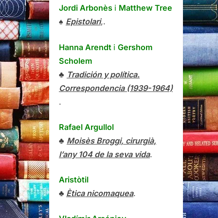
Jordi Arbonès
i
Matthew Tree
♠
Epistolari
,.
Hanna Arendt
i
Gershom
Scholem
♣
Tradición y política.
Correspondencia (1939-1964)
.
Rafael Argullol
♣
Moisès Broggi, cirurgià,
l’any 104 de la seva vida
.
Aristòtil
♣
Ètica nicomaquea
.