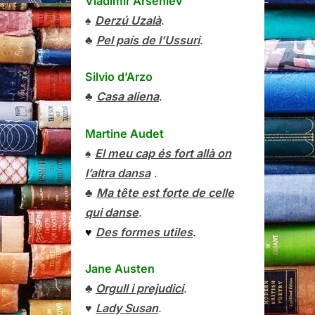
Vladímir Arséniev
♠
Derzú Uzalà
.
♣
Pel país de l’Ussuri
.
Silvio d’Arzo
♣
Casa aliena
.
Martine Audet
♠
El meu cap és fort allà on
l’altra dansa
.
♣
Ma tête est forte de celle
qui danse
.
♥
Des formes utiles
.
Jane Austen
♣
Orgull i prejudici
.
♥
Lady Susan
.