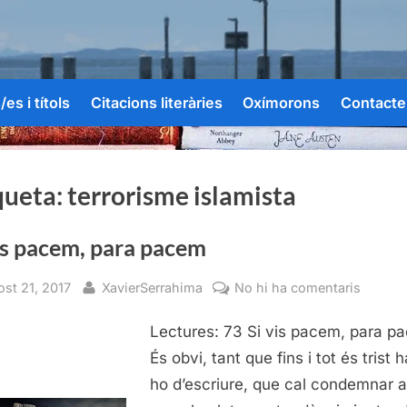
es i títols
Citacions literàries
Oxímorons
Contacte
queta:
terrorisme islamista
is pacem, para pacem
sted
By
a
ost 21, 2017
XavierSerrahima
No hi ha comentaris
Si
Lectures: 73 Si vis pacem, para p
vis
pacem,
És obvi, tant que fins i tot és trist 
para
ho d’escriure, que cal condemnar 
pacem