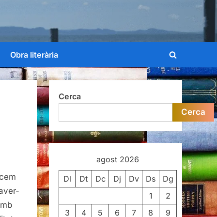
Obra literària
Toggle
search
form
Cerca
Cerca
agost 2026
acem
Dl
Dt
Dc
Dj
Dv
Ds
Dg
haver-
1
2
amb
3
4
5
6
7
8
9