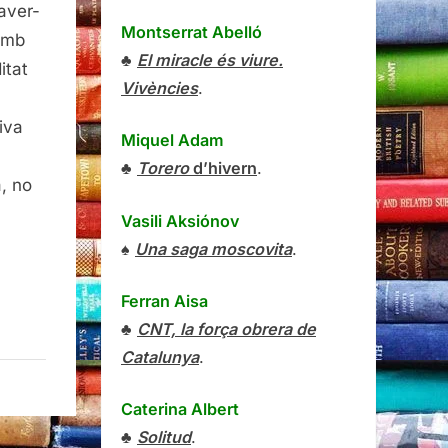
haver-
Montserrat Abelló
amb
♣
El miracle és viure.
itat
Vivències
.
iva
Miquel Adam
♣
Torero
d’hivern
.
, no
Vasili Aksiónov
♠
Una saga moscovita
.
Ferran Aisa
♣
CNT, la força obrera de
Catalunya
.
Caterina Albert
♣
Solitud
.