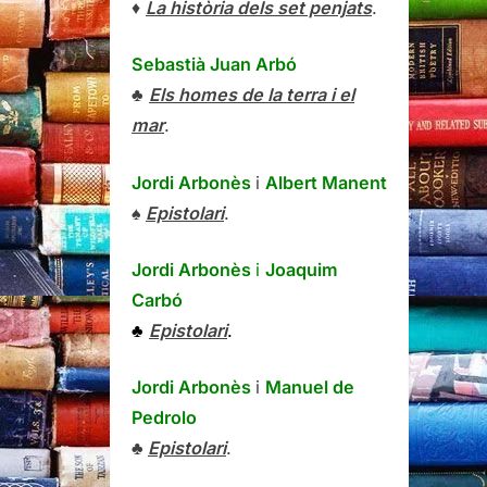
♦
La història dels set penjats
.
Sebastià Juan Arbó
♣
Els homes de la terra i el
mar
.
Jordi Arbonès
i
Albert Manent
♠
Epistolari
.
Jordi Arbonès
i
Joaquim
Carbó
♣
Epistolari
.
Jordi Arbonès
i
Manuel de
Pedrolo
♣
Epistolari
.