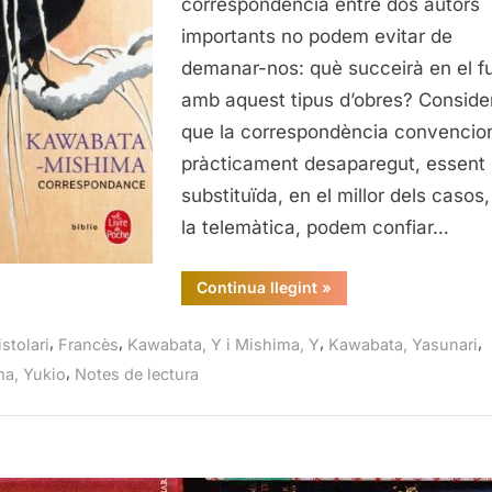
correspondència entre dos autors
importants no podem evitar de
demanar-nos: què succeirà en el fu
amb aquest tipus d’obres? Conside
que la correspondència convencio
pràcticament desaparegut, essent
substituïda, en el millor dels casos,
la telemàtica, podem confiar…
“Correspondance,
Continua llegint
»
Kawabata-
Mishima”
,
,
,
,
stolari
Francès
Kawabata, Y i Mishima, Y
Kawabata, Yasunari
,
a, Yukio
Notes de lectura