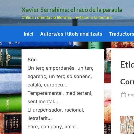
Skip
Xavier Serrahima: el racó de la paraula
to
Crítica i orientació literària: invitació a la lectura.
content
Inici
Autors/es i títols analitzats
Traductors/
Sóc
Eti
Un terç empordanès, un terç
egarenc, un terç solsonenc,
Cor
català, europeu…
Temperamental, mediterrani,
Po
ma
sentimental…
on
Lliurepensador, racional,
lletraferit…
Pare, company, amic…