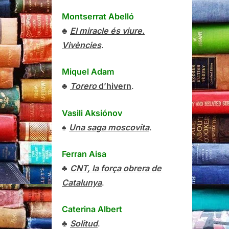
Montserrat Abelló
♣
El miracle és viure.
Vivències
.
Miquel Adam
♣
Torero
d’hivern
.
Vasili Aksiónov
♠
Una saga moscovita
.
Ferran Aisa
♣
CNT, la força obrera de
Catalunya
.
Caterina Albert
♣
Solitud
.