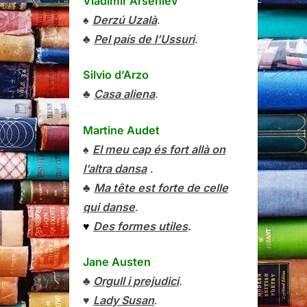
Vladímir Arséniev
♠
Derzú Uzalà
.
♣
Pel país de l’Ussuri
.
Silvio d’Arzo
♣
Casa aliena
.
Martine Audet
♠
El meu cap és fort allà on
l’altra dansa
.
♣
Ma tête est forte de celle
qui danse
.
♥
Des formes utiles
.
Jane Austen
♣
Orgull i prejudici
.
♥
Lady Susan
.