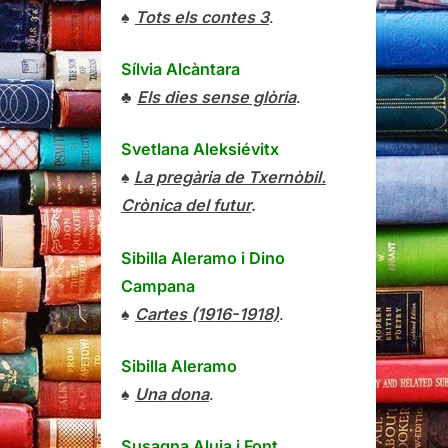
♠
Tots els contes 3
.
Sílvia Alcàntara
♣
Els dies sense glòria
.
Svetlana Aleksiévitx
♠
La pregària de Txernòbil.
Crònica del futur
.
Sibilla Aleramo
i
Dino
Campana
♠
Cartes (1916-1918)
.
Sibilla Aleramo
♠
Una dona
.
Susagna Aluja i Font