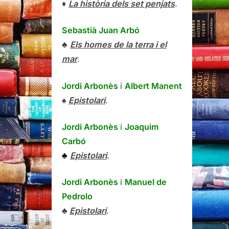
♦
La història dels set penjats
.
Sebastià Juan Arbó
♣
Els homes de la terra i el
mar
.
Jordi Arbonès
i
Albert Manent
♠
Epistolari
.
Jordi Arbonès
i
Joaquim
Carbó
♣
Epistolari
.
Jordi Arbonès
i
Manuel de
Pedrolo
♣
Epistolari
.