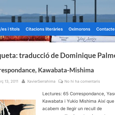
es i títols
Citacions literàries
Oxímorons
Contacte
queta:
traducció de Dominique Palm
respondance, Kawabata-Mishima
sted
By
a
rç 13, 2011
XavierSerrahima
No hi ha comentaris
Corresp
Lectures: 65 Correspondance, Yas
Kawabat
Mishim
Kawabata i Yukio Mishima Així que
acabem de llegir un recull de