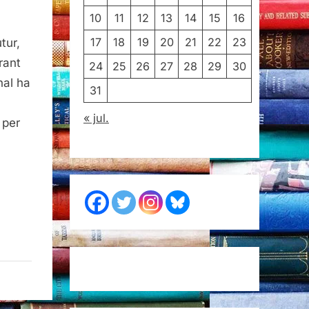
10
11
12
13
14
15
16
17
18
19
20
21
22
23
tur,
rant
24
25
26
27
28
29
30
nal ha
31
« jul.
 per