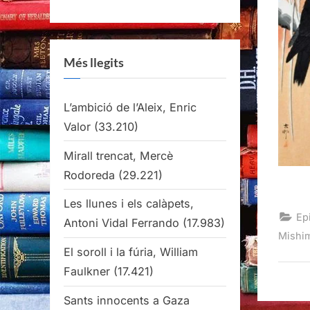
Més llegits
L’ambició de l’Aleix, Enric
Valor
(33.210)
Mirall trencat, Mercè
Rodoreda
(29.221)
Les llunes i els calàpets,
Epi
Antoni Vidal Ferrando
(17.983)
Mishim
El soroll i la fúria, William
Faulkner
(17.421)
Sants innocents a Gaza