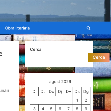
Obra literària
Toggle
search
form
Cerca
e
Cerca
agost 2026
ondance,
unari
a-
Dl
Dt
Dc
Dj
Dv
Ds
Dg
a
1
2
3
4
5
6
7
8
9