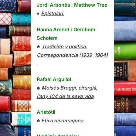
Jordi Arbonès
i
Matthew Tree
♠
Epistolari
,.
Hanna Arendt
i
Gershom
Scholem
♣
Tradición y política.
Correspondencia (1939-1964)
.
Rafael Argullol
♣
Moisès Broggi, cirurgià,
l’any 104 de la seva vida
.
Aristòtil
♣
Ètica nicomaquea
.