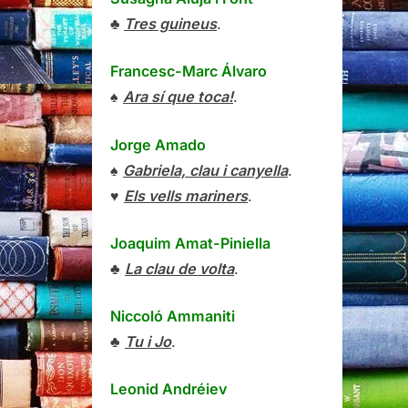
♣
Tres guineus
.
Francesc-Marc Álvaro
♠
Ara sí que toca!
.
Jorge Amado
♠
Gabriela, clau i canyella
.
♥
Els vells mariners
.
Joaquim Amat-Piniella
♣
La clau de volta
.
Niccoló Ammaniti
♣
Tu i Jo
.
Leonid Andréiev