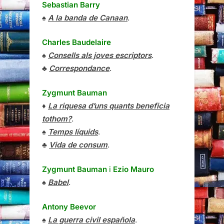
Sebastian Barry
♠
A la banda de Canaan
.
Charles Baudelaire
♠
Consells als joves escriptors
.
♣
Correspondance
.
Zygmunt Bauman
♦
La riquesa d’uns quants beneficia
tothom?
.
♠
Temps líquids
.
♣
Vida de consum
.
Zygmunt Bauman
i
Ezio Mauro
♠
Babel
.
Antony Beevor
♠
La guerra civil española
.