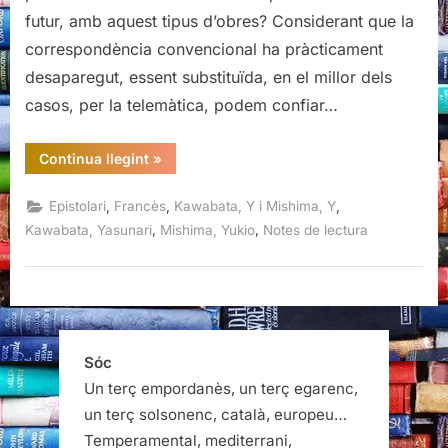
futur, amb aquest tipus d’obres? Considerant que la
correspondència convencional ha pràcticament
desaparegut, essent substituïda, en el millor dels
casos, per la telemàtica, podem confiar…
“Correspondance,
Continua llegint
»
Kawabata-
Mishima”
,
,
,
Epistolari
Francès
Kawabata, Y i Mishima, Y
,
,
Kawabata, Yasunari
Mishima, Yukio
Notes de lectura
Sóc
Un terç empordanès, un terç egarenc,
un terç solsonenc, català, europeu…
Temperamental, mediterrani,