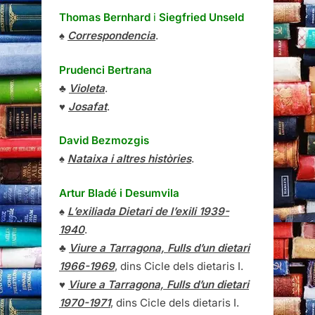
Thomas Bernhard
i
Siegfried Unseld
♠
Correspondencia
.
Prudenci Bertrana
♣
Violeta
.
♥
Josafat
.
David Bezmozgis
♠
Nataixa i altres històries
.
Artur Bladé i Desumvila
♠
L’exiliada Dietari de l’exili 1939-
1940
.
♣
Viure a Tarragona, Fulls d’un dietari
1966-1969
, dins Cicle dels dietaris I.
♥
Viure a Tarragona, Fulls d’un dietari
1970-1971
, dins Cicle dels dietaris I.