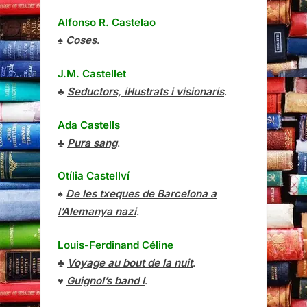
Alfonso R. Castelao
♠
Coses
.
J.M. Castellet
♣
Seductors, il·lustrats i visionaris
.
Ada Castells
♣
Pura sang
.
Otília Castellví
♠
De les txeques de Barcelona a
l’Alemanya nazi
.
Louis-Ferdinand Céline
♣
Voyage au bout de la nuit
.
♥
Guignol’s band I
.