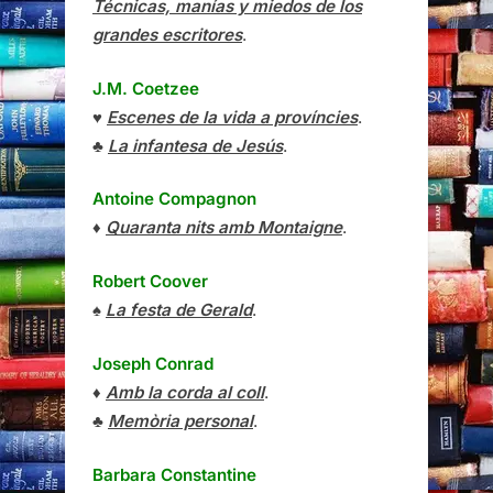
Técnicas, manías y miedos de los
grandes escritores
.
J.M. Coetzee
♥
Escenes de la vida a províncies
.
♣
La infantesa de Jesús
.
Antoine Compagnon
♦
Quaranta nits amb Montaigne
.
Robert Coover
♠
La festa de Gerald
.
Joseph Conrad
♦
Amb la corda al coll
.
♣
Memòria personal
.
Barbara Constantine