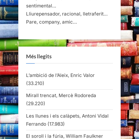
sentimental…
Lliurepensador, racional, lletraferit…
Pare, company, amic…
Més llegits
L’ambició de l’Aleix, Enric Valor
(33.210)
Mirall trencat, Mercè Rodoreda
(29.220)
Les llunes i els calàpets, Antoni Vidal
Ferrando
(17.983)
El soroll i la fúria, William Faulkner