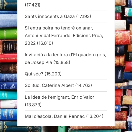
(17.421)
Sants innocents a Gaza
(17.193)
Si entra boira no tendré on anar,
Antoni Vidal Ferrando, Edicions Proa,
2022
(16.010)
Invitació a la lectura d’El quadern gris,
de Josep Pla
(15.858)
Qui sóc?
(15.209)
Solitud, Caterina Albert
(14.763)
La idea de l’emigrant, Enric Valor
(13.873)
Mal d’escola, Daniel Pennac
(13.204)