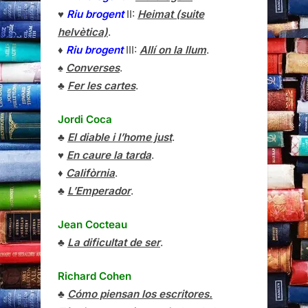
♥
Riu brogent
II:
Heimat (suite
helvètica)
.
♦
Riu brogent
III:
Allí on la llum
.
♠
Converses
.
♣
Fer les cartes
.
Jordi Coca
♣
El diable i l’home just
.
♥
En caure la tarda
.
♦
Califòrnia
.
♣
L’Emperador
.
Jean Cocteau
♣
La dificultat de ser
.
Richard Cohen
♣
Cómo piensan los escritores.