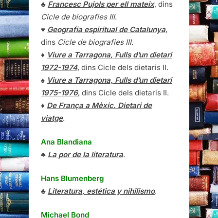
♣
Francesc Pujols per ell mateix
, dins
Cicle de biografies III
.
♥
Geografia espiritual de Catalunya
,
dins
Cicle de biografies III
.
♦
Viure a Tarragona, Fulls d’un dietari
1972-1974
, dins Cicle dels dietaris II.
♠
Viure a Tarragona, Fulls d’un dietari
1975-1976
, dins Cicle dels dietaris II.
♦
De França a Mèxic. Dietari de
viatge
.
Ana Blandiana
♣
La por de la literatura
.
Hans Blumenberg
♣
Literatura, estética y nihilismo
.
Michael Bond