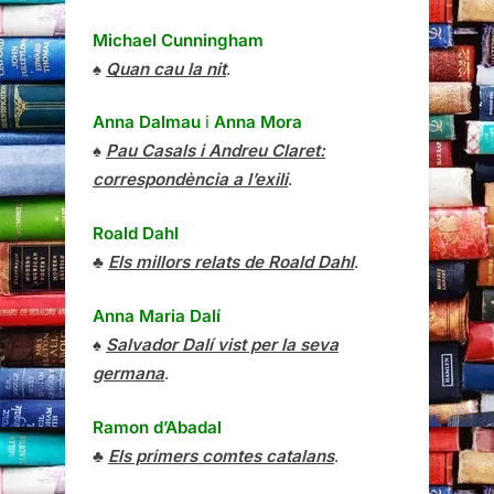
Michael Cunningham
♠
Quan cau la nit
.
Anna Dalmau
i
Anna Mora
♠
Pau Casals i Andreu Claret:
correspondència a l’exili
.
Roald Dahl
♣
Els millors relats de Roald Dahl
.
Anna Maria Dalí
♠
Salvador Dalí vist per la seva
germana
.
Ramon d’Abadal
♣
Els primers comtes catalans
.