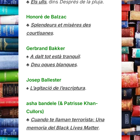
♣
Els ulls
, dins
Després de la pluja
.
Honoré de Balzac
♣
Splendeurs et misères des
courtisanes
.
Gerbrand Bakker
♠
A dalt tot està tranquil
.
♣
Deu oques blanques
.
Josep Ballester
♠
L’agitació de l’escriptura
.
asha bandele (& Patrisse Khan-
Cullors)
♣
Cuando te llaman terrorista: Una
memoria del Black Lives Matter
.