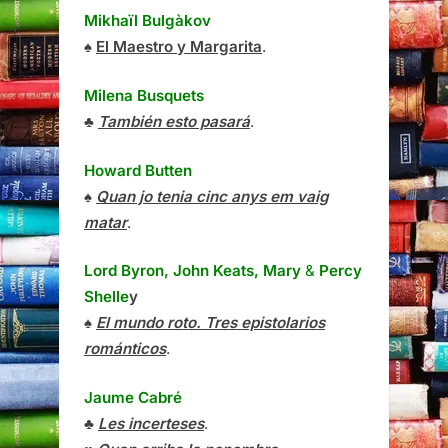
Mikhaïl Bulgàkov
♠
El Maestro y Margarita
.
Milena Busquets
♣
También esto pasará
.
Howard Butten
♠
Quan jo tenia cinc anys em vaig
matar
.
Lord Byron, John Keats, Mary
&
Percy
Shelle
y
♠
El mundo roto. Tres epistolarios
románticos
.
Jaume Cabré
♣
Les incerteses
.