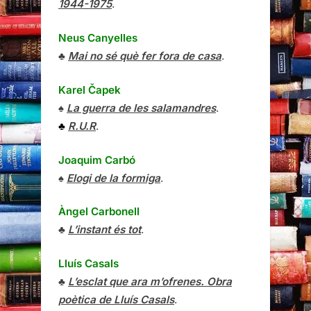
1944-1975
.
Neus Canyelles
♣
Mai no sé què fer fora de casa
.
Karel Čapek
♠
La guerra de les salamandres
.
♣
R.U.R
.
Joaquim Carbó
♠
Elogi de la formiga
.
Àngel Carbonell
♣
L’instant és tot
.
Lluís Casals
♣
L’esclat que ara m’ofrenes. Obra
poètica de Lluís Casals
.