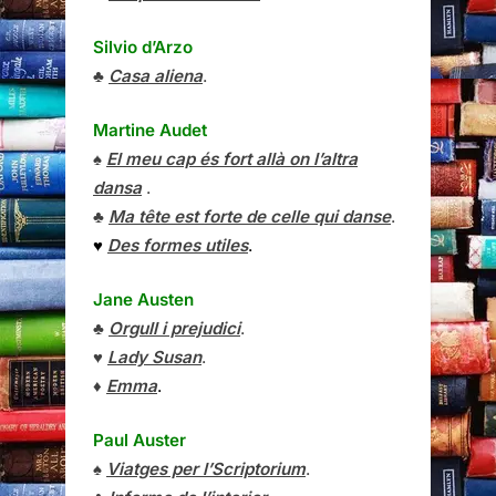
Silvio d’Arzo
♣
Casa aliena
.
Martine Audet
♠
El meu cap és fort allà on l’altra
dansa
.
♣
Ma tête est forte de celle qui danse
.
♥
Des formes utiles
.
Jane Austen
♣
Orgull i prejudici
.
♥
Lady Susan
.
♦
Emma
.
Paul Auster
♠
Viatges per l’Scriptorium
.