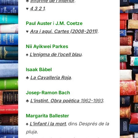
♣
Informe de l’interior
.
♥
4 3 2 1
.
Paul Auster
i
J.M. Coetze
♥
Ara i aquí. Cartes (2008-2011)
.
Nii Ayikwei Parkes
♠
L’enigma de l’ocell blau
.
Isaak Bàbel
♣
La Cavalleria Roja
.
Josep-Ramon Bach
♣
L’instint. Obra poètica
1962-1993
.
Margarita Ballester
♠
L’infant i la mort
, dins
Després de la
pluja
.