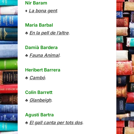
Nir Baram
♦
La bona gent
.
Maria Barbal
♣
En la pell de l’altre
.
Damià Bardera
♣
Fauna Animal
.
Heribert Barrera
♣
Cambó
.
Colin Barrett
♣
Glanbeigh
.
Agustí Bartra
♣
El gall canta per tots dos
.