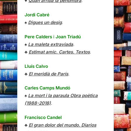
♥
Quan arriba la penombra
.
Jordi Cabré
♠
Digues un desig
.
Pere Calders
i
Joan Triadú
♠
La maleta extraviada
.
♣
Estimat amic. Cartes. Textos
.
Lluís Calvo
♣
El meridià de París
.
Carles Camps Mundó
♠
La mort i la paraula Obra poètica
(1988-2018)
.
Francisco Candel
♣
El gran dolor del mundo. Diarios