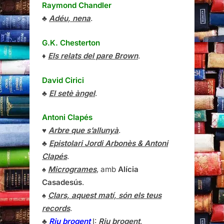
Raymond Chandler
♣
Adéu, nena
.
G.K. Chesterton
♦
Els relats del pare Brown
.
David Cirici
♣
El setè àngel
.
Antoni Clapés
♥
Arbre que s’allunyà
.
♣
Epistolari Jordi Arbonès & Antoni
Clapés
.
♠
Microgrames
, amb
Alícia
Casadesús
.
♠
Clars, aquest matí, són els teus
records
.
♣
Riu brogent
I:
Riu brogent
.