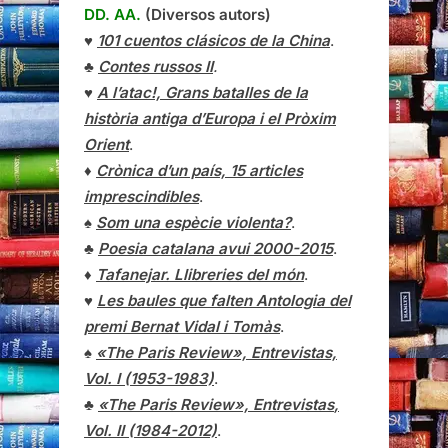
DD. AA.
(Diversos autors)
♥
101 cuentos clásicos de la China
.
♣
Contes russos II
.
♥
A l’atac!, Grans batalles de la
història antiga d’Europa i el Pròxim
Orient
.
♦
Crònica d’un país, 15 articles
imprescindibles
.
♠
Som una espècie violenta?
.
♣
Poesia catalana avui 2000-2015
.
♦
Tafanejar. Llibreries del món
.
♥
Les baules que falten Antologia del
premi Bernat Vidal i Tomàs
.
♠
«The Paris Review», Entrevistas,
Vol. I (1953-1983)
.
♣
«The Paris Review»,
Entrevistas
,
Vol. II (1984-2012)
.