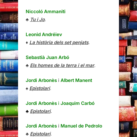
Niccoló Ammaniti
♣
Tu i Jo
.
Leonid Andréiev
♦
La història dels set penjats
.
Sebastià Juan Arbó
♣
Els homes de la terra i el mar
.
Jordi Arbonès
i
Albert Manent
♠
Epistolari
.
Jordi Arbonès
i
Joaquim Carbó
♣
Epistolari
.
Jordi Arbonès
i
Manuel de Pedrolo
♣
Epistolari
.