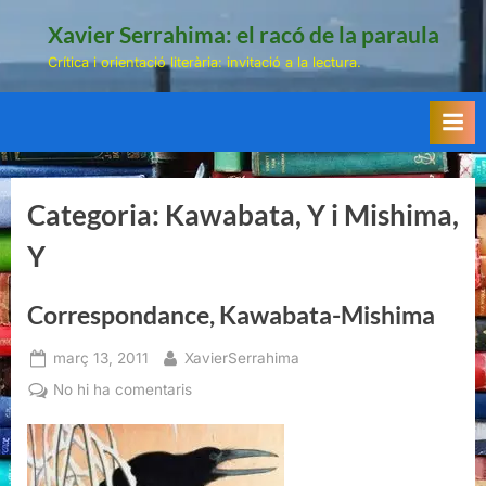
Skip
Xavier Serrahima: el racó de la paraula
to
Crítica i orientació literària: invitació a la lectura.
content
Categoria:
Kawabata, Y i Mishima,
Y
Correspondance, Kawabata-Mishima
Posted
By
març 13, 2011
XavierSerrahima
on
a
No hi ha comentaris
Correspondance,
Kawabata-
Mishima