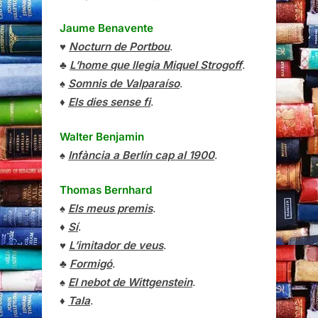
Jaume Benavente
♥
Nocturn de Portbou
.
♣
L’home que llegia Miquel Strogoff
.
♠
Somnis de Valparaíso
.
♦
Els dies sense fi
.
Walter Benjamin
♠
Infància a Berlín cap al 1900
.
Thomas Bernhard
♠
Els meus premis
.
♦
Sí
.
♥
L’imitador de veus
.
♣
Formigó
.
♠
El nebot de Wittgenstein
.
♦
Tala
.