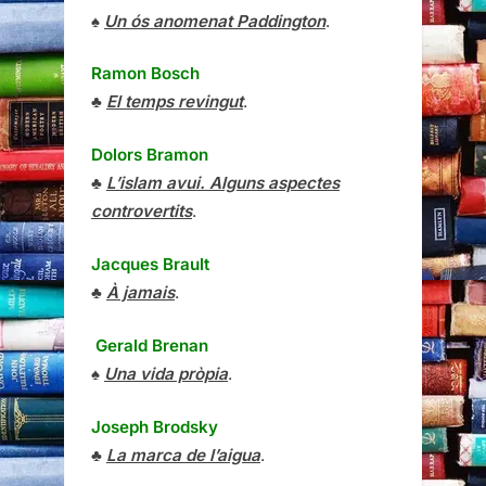
♠
Un ós anomenat Paddington
.
Ramon Bosch
♣
El temps revingut
.
Dolors Bramon
♣
L’islam avui. Alguns aspectes
controvertits
.
Jacques Brault
♣
À jamais
.
Gerald Brenan
♠
Una vida pròpia
.
Joseph Brodsky
♣
La marca de l’aigua
.