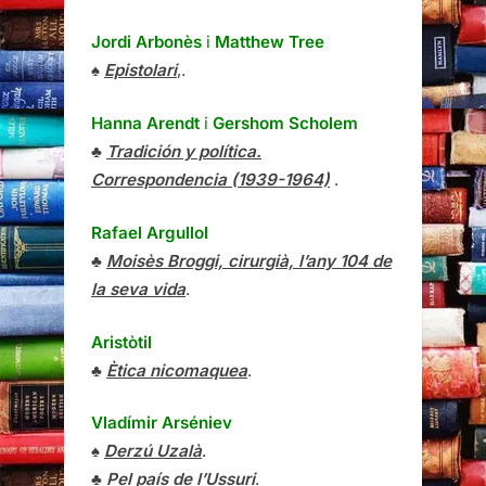
Jordi Arbonès
i
Matthew Tree
♠
Epistolari
,.
Hanna Arendt
i
Gershom Scholem
♣
Tradición y política.
Correspondencia (1939-1964)
.
Rafael Argullol
♣
Moisès Broggi, cirurgià, l’any 104 de
la seva vida
.
Aristòtil
♣
Ètica nicomaquea
.
Vladímir Arséniev
♠
Derzú Uzalà
.
♣
Pel país de l’Ussuri
.