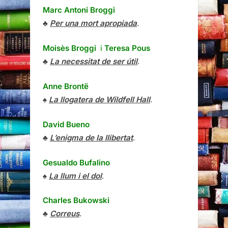
Marc Antoni Broggi
♣
Per una mort apropiada
.
Moisès Broggi
i
Teresa Pous
♣
La necessitat de ser útil
.
Anne Brontë
♠
La llogatera de Wildfell Hall
.
David Bueno
♣
L’enigma de la llibertat
.
Gesualdo Bufalino
♠
La llum i el dol
.
Charles Bukowski
♣
Correus
.