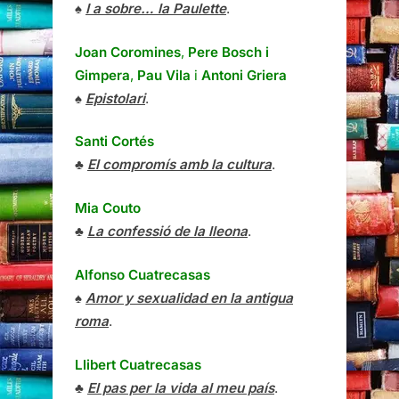
♠
I a sobre… la Paulette
.
Joan Coromines
,
Pere Bosch i
Gimpera
,
Pau Vila
i
Antoni Griera
♠
Epistolari
.
Santi Cortés
♣
El compromís amb la cultura
.
Mia Couto
♣
La confessió de la lleona
.
Alfonso Cuatrecasas
♠
Amor y sexualidad en la antigua
roma
.
Llibert Cuatrecasas
♣
El pas per la vida al meu país
.