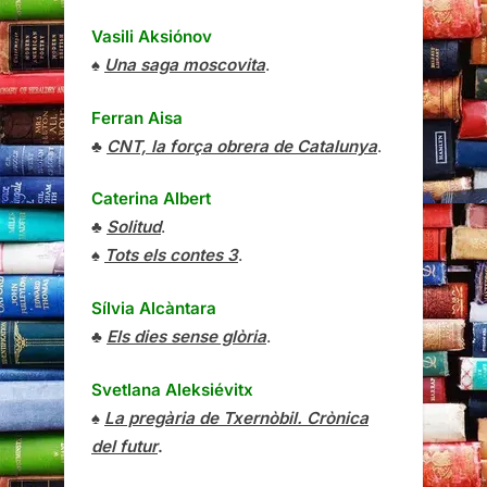
Vasili Aksiónov
♠
Una saga moscovita
.
Ferran Aisa
♣
CNT, la força obrera de Catalunya
.
Caterina Albert
♣
Solitud
.
♠
Tots els contes 3
.
Sílvia Alcàntara
♣
Els dies sense glòria
.
Svetlana Aleksiévitx
♠
La pregària de Txernòbil. Crònica
del futur
.