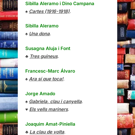
Sibilla Aleramo
i
Dino Campana
♠
Cartes (1916-1918)
.
Sibilla Aleramo
♠
Una dona
.
Susagna Aluja i Font
♣
Tres guineus
.
Francesc-Marc Álvaro
♠
Ara sí que toca!
.
Jorge Amado
♠
Gabriela, clau i canyella
.
♥
Els vells mariners
.
Joaquim Amat-Piniella
♣
La clau de volta
.