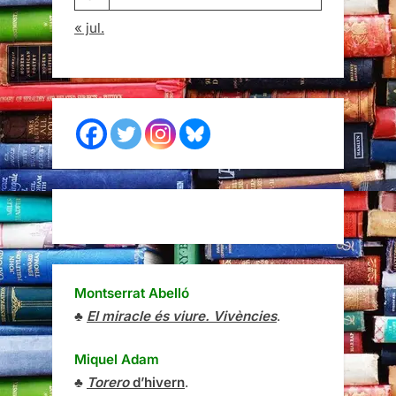
« jul.
Montserrat Abelló
♣
El miracle és viure. Vivències
.
Miquel Adam
♣
Torero
d’hivern
.