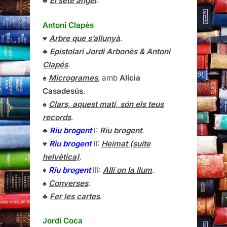
♣
El setè àngel
.
Antoni Clapés
♥
Arbre que s’allunyà
.
♣
Epistolari Jordi Arbonès & Antoni
Clapés
.
♠
Microgrames
, amb
Alícia
Casadesús
.
♠
Clars, aquest matí, són els teus
records
.
♣
Riu brogent
I:
Riu brogent
.
♥
Riu brogent
II:
Heimat (suite
helvètica)
.
♦
Riu brogent
III:
Allí on la llum
.
♠
Converses
.
♣
Fer les cartes
.
Jordi Coca