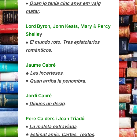
♠
Quan jo tenia cinc anys em vaig
matar
.
Lord Byron, John Keats, Mary
&
Percy
Shelle
y
♠
El mundo roto. Tres epistolarios
románticos
.
Jaume Cabré
♣
Les incerteses
.
♥
Quan arriba la penombra
.
Jordi Cabré
♠
Digues un desig
.
Pere Calders
i
Joan Triadú
♠
La maleta extraviada
.
♣
Estimat amic. Cartes. Textos
.