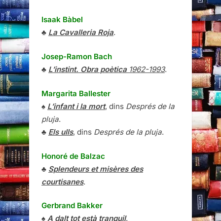
Isaak Bàbel
♣
La Cavalleria Roja
.
Josep-Ramon Bach
♣
L’instint. Obra poètica
1962-1993
.
Margarita Ballester
♠
L’infant i la mort
, dins
Després de la
pluja
.
♣
Els ulls
, dins
Després de la pluja
.
Honoré de Balzac
♣
Splendeurs et misères des
courtisanes
.
Gerbrand Bakker
♠
A dalt tot està tranquil
.