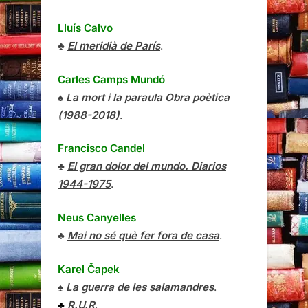
Lluís Calvo
♣
El meridià de París
.
Carles Camps Mundó
♠
La mort i la paraula Obra poètica
(1988-2018)
.
Francisco Candel
♣
El gran dolor del mundo. Diarios
1944-1975
.
Neus Canyelles
♣
Mai no sé què fer fora de casa
.
Karel Čapek
♠
La guerra de les salamandres
.
♣
R.U.R
.