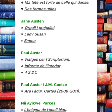
♣
Ma tête est forte de celle qui danse
.
♥
Des formes utiles
.
Jane Austen
♣
Orgull i prejudici
.
♥
Lady Susan
.
♦
Emma
.
Paul Auster
♠
Viatges per l’Scriptorium
.
♣
Informe de l’interior
.
♥
4 3 2 1
.
Paul Auster
i
J.M. Coetze
♥
Ara i aquí. Cartes (2008-2011)
.
Nii Ayikwei Parkes
♠
L’enigma de l’ocell blau
.