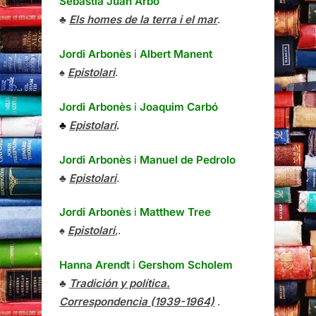
Sebastià Juan Arbó
♣
Els homes de la terra i el mar
.
Jordi Arbonès
i
Albert Manent
♠
Epistolari
.
Jordi Arbonès
i
Joaquim Carbó
♣
Epistolari
.
Jordi Arbonès
i
Manuel de Pedrolo
♣
Epistolari
.
Jordi Arbonès
i
Matthew Tree
♠
Epistolari
,.
Hanna Arendt
i
Gershom Scholem
♣
Tradición y política.
Correspondencia (1939-1964)
.