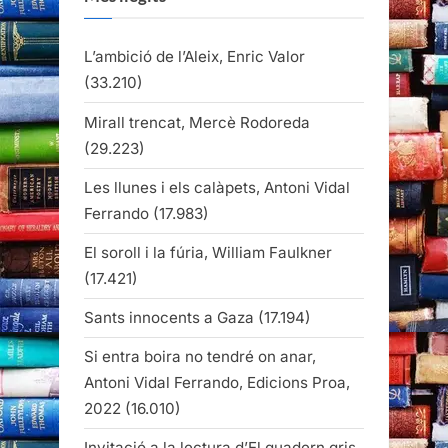
L’ambició de l’Aleix, Enric Valor
(33.210)
Mirall trencat, Mercè Rodoreda
(29.223)
Les llunes i els calàpets, Antoni Vidal
Ferrando
(17.983)
El soroll i la fúria, William Faulkner
(17.421)
Sants innocents a Gaza
(17.194)
Si entra boira no tendré on anar,
Antoni Vidal Ferrando, Edicions Proa,
2022
(16.010)
Invitació a la lectura d’El quadern gris,