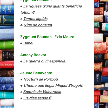
♦
La riquesa d’uns quants beneficia
tothom?
.
♠
Temps líquids
.
♣
Vida de consum
.
Zygmunt Bauman
i
Ezio Mauro
♠
Babel
.
Antony Beevor
♠
La guerra civil española
.
Jaume Benavente
♥
Nocturn de Portbou
.
♣
L’home que llegia Miquel Strogoff
.
♠
Somnis de Valparaíso
.
♦
Els dies sense fi
.