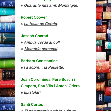
♦
Quaranta nits amb Montaigne
.
Robert Coover
♠
La festa de Gerald
.
Joseph Conrad
♦
Amb la corda al coll
.
♣
Memòria personal
.
Barbara Constantine
♠
I a sobre… la Paulette
.
Joan Coromines
,
Pere Bosch i
Gimpera
,
Pau Vila
i
Antoni Griera
♠
Epistolari
.
Santi Cortés
♣
El compromís amb la cultura
.