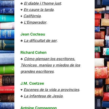
♣
El diable i l’home just
.
♥
En caure la tarda
.
♦
Califòrnia
.
♣
L’Emperador
.
Jean Cocteau
♣
La dificultat de ser
.
Richard Cohen
♣
Cómo piensan los escritores.
Técnicas, manías y miedos de los
grandes escritores
.
J.M. Coetzee
♥
Escenes de la vida a províncies
.
♣
La infantesa de Jesús
.
Antoine Compagnon