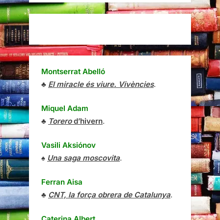
Montserrat Abelló
♣
El miracle és viure. Vivències
.
Miquel Adam
♣
Torero
d’hivern
.
Vasili Aksiónov
♠
Una saga moscovita
.
Ferran Aisa
♣
CNT, la força obrera de Catalunya
.
Caterina Albert