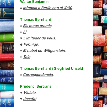
Walter Benjamin
♠
Infància a Berlín cap al 1900
.
Thomas Bernhard
♠
Els meus premis
.
♦
Sí
.
♥
L’imitador de veus
.
♣
Formigó
.
♠
El nebot de Wittgenstein
.
♦
Tala
.
Thomas Bernhard
i
Siegfried Unseld
♠
Correspondencia
.
Prudenci Bertrana
♣
Violeta
.
♥
Josafat
.