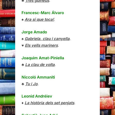
♣
Tres guineus
.
Francesc-Marc Álvaro
♠
Ara sí que toca!
.
Jorge Amado
♠
Gabriela, clau i canyella
.
♥
Els vells mariners
.
Joaquim Amat-Piniella
♣
La clau de volta
.
Niccoló Ammaniti
♣
Tu i Jo
.
Leonid Andréiev
♦
La història dels set penjats
.