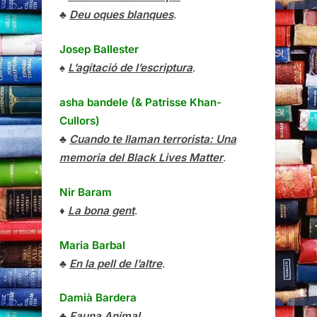
♣
Deu oques blanques
.
Josep Ballester
♠
L’agitació de l’escriptura
.
asha bandele (& Patrisse Khan-
Cullors)
♣
Cuando te llaman terrorista: Una
memoria del Black Lives Matter
.
Nir Baram
♦
La bona gent
.
Maria Barbal
♣
En la pell de l’altre
.
Damià Bardera
♣
Fauna Animal
.