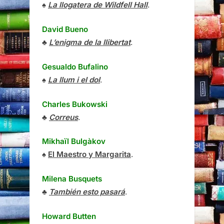
♠
La llogatera de Wildfell Hall
.
David Bueno
♣
L’enigma de la llibertat
.
Gesualdo Bufalino
♠
La llum i el dol
.
Charles Bukowski
♣
Correus
.
Mikhaïl Bulgàkov
♠
El Maestro y Margarita
.
Milena Busquets
♣
También esto pasará
.
Howard Butten