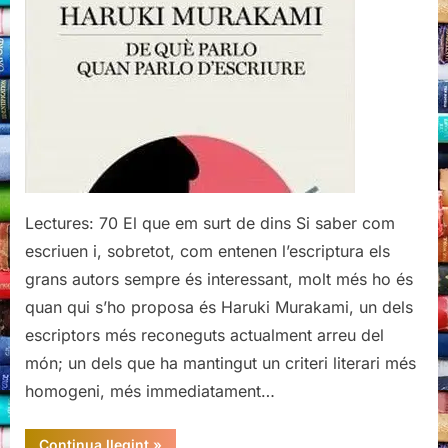
parlo
quan
parlo
d’escriure,
Haruki
Murakami
Lectures: 70 El que em surt de dins Si saber com
escriuen i, sobretot, com entenen l’escriptura els
grans autors sempre és interessant, molt més ho és
quan qui s’ho proposa és Haruki Murakami, un dels
escriptors més reconeguts actualment arreu del
món; un dels que ha mantingut un criteri literari més
homogeni, més immediatament…
“De
Continua llegint
»