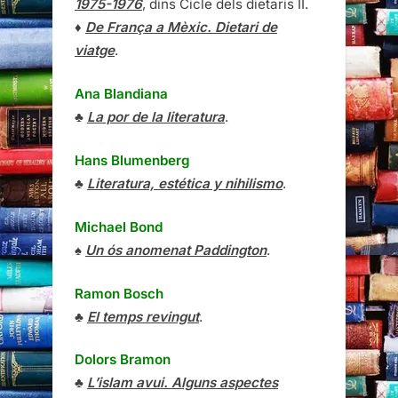
1975-1976
, dins Cicle dels dietaris II.
♦
De França a Mèxic. Dietari de
viatge
.
Ana Blandiana
♣
La por de la literatura
.
Hans Blumenberg
♣
Literatura, estética y nihilismo
.
Michael Bond
♠
Un ós anomenat Paddington
.
Ramon Bosch
♣
El temps revingut
.
Dolors Bramon
♣
L’islam avui. Alguns aspectes