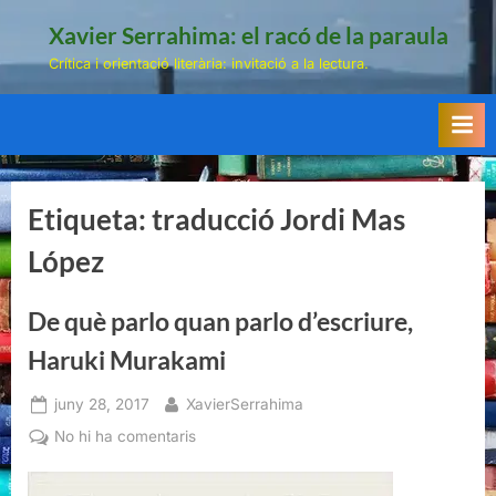
Skip
Xavier Serrahima: el racó de la paraula
to
Crítica i orientació literària: invitació a la lectura.
content
Etiqueta:
traducció Jordi Mas
López
De què parlo quan parlo d’escriure,
Haruki Murakami
Posted
By
juny 28, 2017
XavierSerrahima
on
a
No hi ha comentaris
De
què