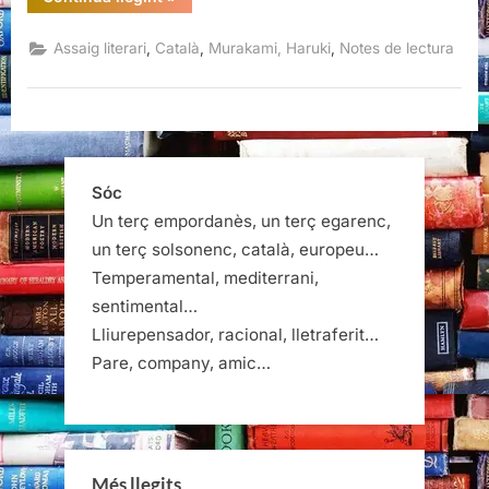
què
parlo
quan
,
,
,
Assaig literari
Català
Murakami, Haruki
Notes de lectura
parlo
d’escriure,
Haruki
Murakami”
Sóc
Un terç empordanès, un terç egarenc,
un terç solsonenc, català, europeu…
Temperamental, mediterrani,
sentimental…
Lliurepensador, racional, lletraferit…
Pare, company, amic…
Més llegits