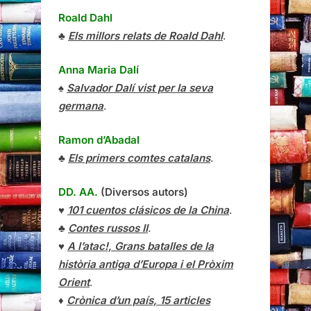
Roald Dahl
♣
Els millors relats de Roald Dahl
.
Anna Maria Dalí
♠
Salvador Dalí vist per la seva
germana
.
Ramon d’Abadal
♣
Els primers comtes catalans
.
DD. AA.
(Diversos autors)
♥
101 cuentos clásicos de la China
.
♣
Contes russos II
.
♥
A l’atac!, Grans batalles de la
història antiga d’Europa i el Pròxim
Orient
.
♦
Crònica d’un país, 15 articles