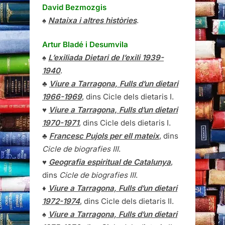
David Bezmozgis
♠
Nataixa i altres històries
.
Artur Bladé i Desumvila
♠
L’exiliada Dietari de l’exili 1939-
1940
.
♣
Viure a Tarragona, Fulls d’un dietari
1966-1969
, dins Cicle dels dietaris I.
♥
Viure a Tarragona, Fulls d’un dietari
1970-1971
, dins Cicle dels dietaris I.
♣
Francesc Pujols per ell mateix
, dins
Cicle de biografies III
.
♥
Geografia espiritual de Catalunya
,
dins
Cicle de biografies III
.
♦
Viure a Tarragona, Fulls d’un dietari
1972-1974
, dins Cicle dels dietaris II.
♠
Viure a Tarragona, Fulls d’un dietari