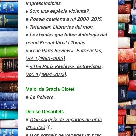
imprescindibles
.
♠
Som una espècie violenta?
.
♣
Poesia catalana avui 2000-2015
.
♦
Tafanejar. Llibreries del món
.
♥
Les baules que falten Antologia del
premi Bernat Vidal i Tomàs
.
♠
«The Paris Review», Entrevistas,
Vol. I (1953-1983)
.
♣
«The Paris Review»,
Entrevistas
,
Vol. II (1984-2012)
.
Maiol de Gràcia Clotet
♣
La Peixera
.
Denise Desautels
♣
D’on sorgeix de vegades un braç
d’horitzó
(I)
.
♥
D’on sorgeix de vegades un braç