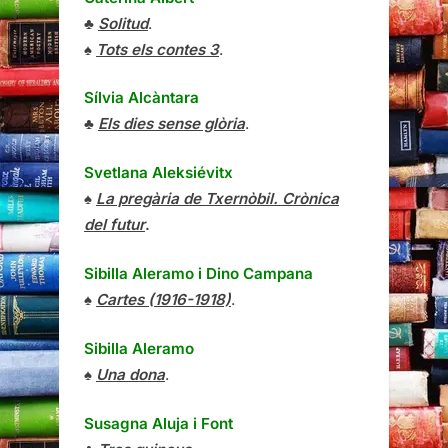
♣
Solitud
.
♠
Tots els contes 3
.
Sílvia Alcàntara
♣
Els dies sense glòria
.
Svetlana Aleksiévitx
♠
La pregària de Txernòbil. Crònica
del futur
.
Sibilla Aleramo
i
Dino Campana
♠
Cartes (1916-1918)
.
Sibilla Aleramo
♠
Una dona
.
Susagna Aluja i Font