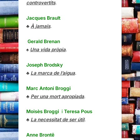
controvertits
.
Jacques Brault
♣
À jamais
.
Gerald Brenan
♠
Una vida pròpia
.
Joseph Brodsky
♣
La marca de l’aigua
.
Marc Antoni Broggi
♣
Per una mort apropiada
.
Moisès Broggi
i
Teresa Pous
♣
La necessitat de ser útil
.
Anne Brontë