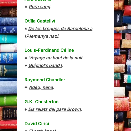
♣
Pura sang
.
Otília Castellví
♠
De les txeques de Barcelona a
l’Alemanya nazi
.
Louis-Ferdinand Céline
♣
Voyage au bout de la nuit
.
♥
Guignol’s band I
.
Raymond Chandler
♣
Adéu, nena
.
G.K. Chesterton
♦
Els relats del pare Brown
.
David Cirici