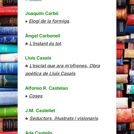
Joaquim Carbó
♠
Elogi de la formiga
.
Àngel Carbonell
♣
L’instant és tot
.
Lluís Casals
♣
L’esclat que ara m’ofrenes. Obra
poètica de Lluís Casals
.
Alfonso R. Castelao
♠
Coses
.
J.M. Castellet
♣
Seductors, il·lustrats i visionaris
.
Ada Castells