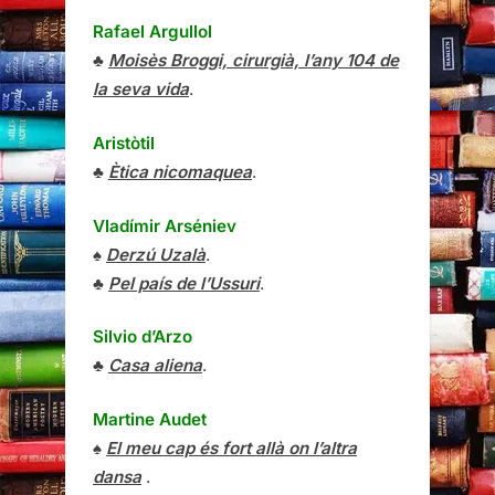
Rafael Argullol
♣
Moisès Broggi, cirurgià, l’any 104 de
la seva vida
.
Aristòtil
♣
Ètica nicomaquea
.
Vladímir Arséniev
♠
Derzú Uzalà
.
♣
Pel país de l’Ussuri
.
Silvio d’Arzo
♣
Casa aliena
.
Martine Audet
♠
El meu cap és fort allà on l’altra
dansa
.