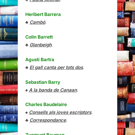
Heribert Barrera
♣
Cambó
.
Colin Barrett
♣
Glanbeigh
.
Agustí Bartra
♣
El gall canta per tots dos
.
Sebastian Barry
♠
A la banda de Canaan
.
Charles Baudelaire
♠
Consells als joves escriptors
.
♣
Correspondance
.
Zygmunt Bauman