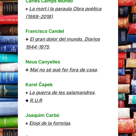
Carles Camps Mundó
♠
La mort i la paraula Obra poètica
(1988-2018)
.
Francisco Candel
♣
El gran dolor del mundo. Diarios
1944-1975
.
Neus Canyelles
♣
Mai no sé què fer fora de casa
.
Karel Čapek
♠
La guerra de les salamandres
.
♣
R.U.R
.
Joaquim Carbó
♠
Elogi de la formiga
.