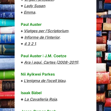
♥
Lady Susan
.
♦
Emma
.
Paul Auster
♠
Viatges per l’Scriptorium
.
♣
Informe de l’interior
.
♥
4 3 2 1
.
Paul Auster
i
J.M. Coetze
♥
Ara i aquí. Cartes (2008-2011)
.
Nii Ayikwei Parkes
♠
L’enigma de l’ocell blau
.
Isaak Bàbel
♣
La Cavalleria Roja
.