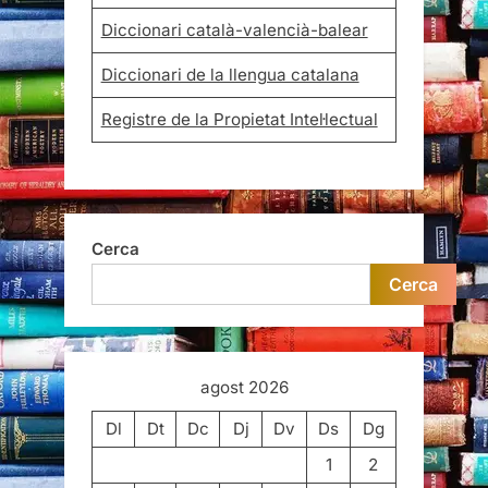
Diccionari català-valencià-balear
Diccionari de la llengua catalana
Registre de la Propietat Intel·lectual
Cerca
Cerca
agost 2026
Dl
Dt
Dc
Dj
Dv
Ds
Dg
1
2