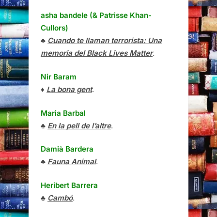
asha bandele (& Patrisse Khan-
Cullors)
♣
Cuando te llaman terrorista: Una
memoria del Black Lives Matter
.
Nir Baram
♦
La bona gent
.
Maria Barbal
♣
En la pell de l’altre
.
Damià Bardera
♣
Fauna Animal
.
Heribert Barrera
♣
Cambó
.