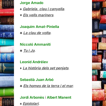
Jorge Amado
♠
Gabriela, clau i canyella
.
♥
Els vells mariners
.
Joaquim Amat-Piniella
♣
La clau de volta
.
Niccoló Ammaniti
♣
Tu i Jo
.
Leonid Andréiev
♦
La història dels set penjats
.
Sebastià Juan Arbó
♣
Els homes de la terra i el mar
.
Jordi Arbonès
i
Albert Manent
♠
Epistolari
.