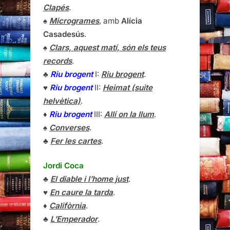
Clapés
.
♠
Microgrames
, amb
Alícia
Casadesús
.
♠
Clars, aquest matí, són els teus
records
.
♣
Riu brogent
I:
Riu brogent
.
♥
Riu brogent
II:
Heimat (suite
helvètica)
.
♦
Riu brogent
III:
Allí on la llum
.
♠
Converses
.
♣
Fer les cartes
.
Jordi Coca
♣
El diable i l’home just
.
♥
En caure la tarda
.
♦
Califòrnia
.
♣
L’Emperador
.