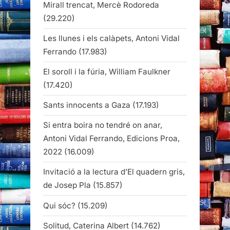
Mirall trencat, Mercè Rodoreda
(29.220)
Les llunes i els calàpets, Antoni Vidal
Ferrando
(17.983)
El soroll i la fúria, William Faulkner
(17.420)
Sants innocents a Gaza
(17.193)
Si entra boira no tendré on anar,
Antoni Vidal Ferrando, Edicions Proa,
2022
(16.009)
Invitació a la lectura d’El quadern gris,
de Josep Pla
(15.857)
Qui sóc?
(15.209)
Solitud, Caterina Albert
(14.762)