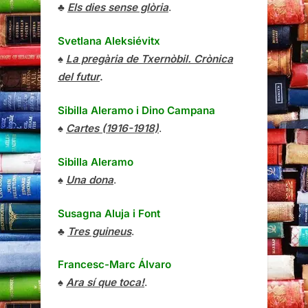
♣
Els dies sense glòria
.
Svetlana Aleksiévitx
♠
La pregària de Txernòbil. Crònica
del futur
.
Sibilla Aleramo
i
Dino Campana
♠
Cartes (1916-1918)
.
Sibilla Aleramo
♠
Una dona
.
Susagna Aluja i Font
♣
Tres guineus
.
Francesc-Marc Álvaro
♠
Ara sí que toca!
.