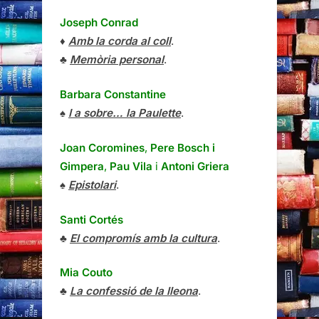
Joseph Conrad
♦
Amb la corda al coll
.
♣
Memòria personal
.
Barbara Constantine
♠
I a sobre… la Paulette
.
Joan Coromines
,
Pere Bosch i
Gimpera
,
Pau Vila
i
Antoni Griera
♠
Epistolari
.
Santi Cortés
♣
El compromís amb la cultura
.
Mia Couto
♣
La confessió de la lleona
.