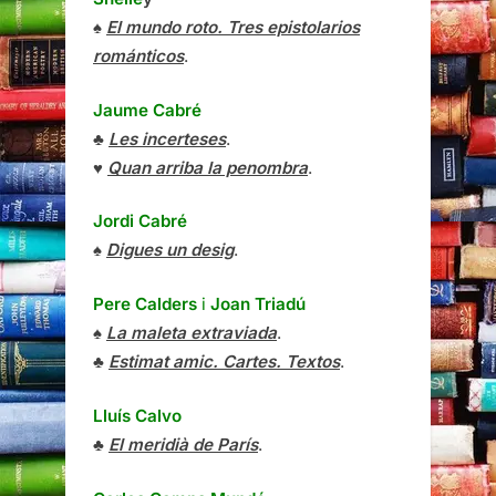
♠
El mundo roto. Tres epistolarios
románticos
.
Jaume Cabré
♣
Les incerteses
.
♥
Quan arriba la penombra
.
Jordi Cabré
♠
Digues un desig
.
Pere Calders
i
Joan Triadú
♠
La maleta extraviada
.
♣
Estimat amic. Cartes. Textos
.
Lluís Calvo
♣
El meridià de París
.