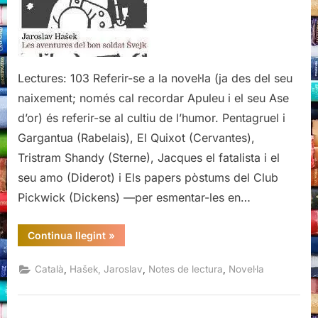
soldat
Švejk,
Jaroslav
Hašek
Lectures: 103 Referir-se a la novel·la (ja des del seu
naixement; només cal recordar Apuleu i el seu Ase
d’or) és referir-se al cultiu de l’humor. Pentagruel i
Gargantua (Rabelais), El Quixot (Cervantes),
Tristram Shandy (Sterne), Jacques el fatalista i el
seu amo (Diderot) i Els papers pòstums del Club
Pickwick (Dickens) —per esmentar-les en…
“Les
Continua llegint
»
aventures
del
bon
,
,
,
Català
Hašek, Jaroslav
Notes de lectura
Novel·la
soldat
Švejk,
Jaroslav
Hašek”