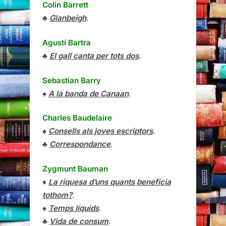
Colin Barrett
♣
Glanbeigh
.
Agustí Bartra
♣
El gall canta per tots dos
.
Sebastian Barry
♠
A la banda de Canaan
.
Charles Baudelaire
♠
Consells als joves escriptors
.
♣
Correspondance
.
Zygmunt Bauman
♦
La riquesa d’uns quants beneficia
tothom?
.
♠
Temps líquids
.
♣
Vida de consum
.