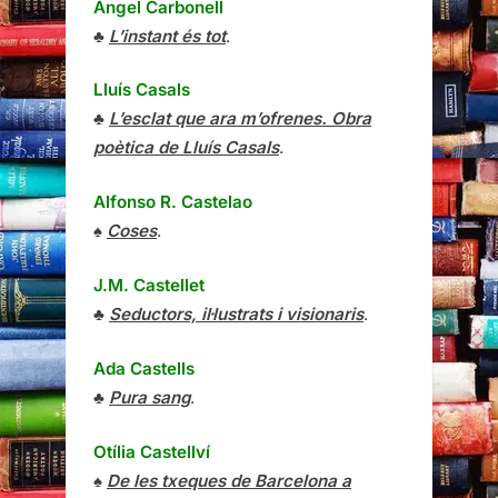
Àngel Carbonell
♣
L’instant és tot
.
Lluís Casals
♣
L’esclat que ara m’ofrenes. Obra
poètica de Lluís Casals
.
Alfonso R. Castelao
♠
Coses
.
J.M. Castellet
♣
Seductors, il·lustrats i visionaris
.
Ada Castells
♣
Pura sang
.
Otília Castellví
♠
De les txeques de Barcelona a