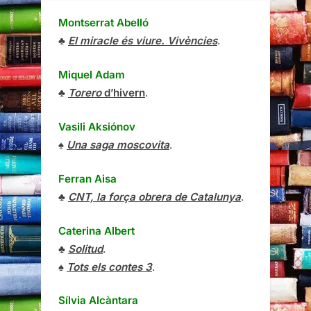
Montserrat Abelló
♣
El miracle és viure. Vivències
.
Miquel Adam
♣
Torero
d’hivern
.
Vasili Aksiónov
♠
Una saga moscovita
.
Ferran Aisa
♣
CNT, la força obrera de Catalunya
.
Caterina Albert
♣
Solitud
.
♠
Tots els contes 3
.
Sílvia Alcàntara