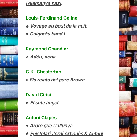
l’Alemanya nazi
.
Louis-Ferdinand Céline
♣
Voyage au bout de la nuit
.
♥
Guignol’s band I
.
Raymond Chandler
♣
Adéu, nena
.
G.K. Chesterton
♦
Els relats del pare Brown
.
David Cirici
♣
El setè àngel
.
Antoni Clapés
♥
Arbre que s’allunyà
.
♣
Epistolari Jordi Arbonès & Antoni