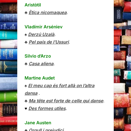
Aristòtil
♣
Ètica nicomaquea
.
Vladímir Arséniev
♠
Derzú Uzalà
.
♣
Pel país de l’Ussuri
.
Silvio d’Arzo
♣
Casa aliena
.
Martine Audet
♠
El meu cap és fort allà on l’altra
dansa
.
♣
Ma tête est forte de celle qui danse
.
♥
Des formes utiles
.
Jane Austen
♣
Orgull i prejudici
.