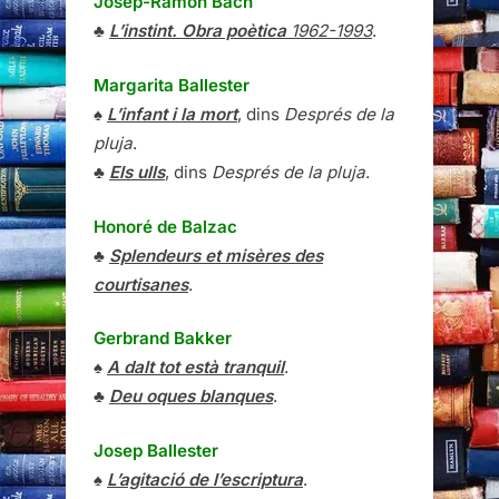
Josep-Ramon Bach
♣
L’instint. Obra poètica
1962-1993
.
Margarita Ballester
♠
L’infant i la mort
, dins
Després de la
pluja
.
♣
Els ulls
, dins
Després de la pluja
.
Honoré de Balzac
♣
Splendeurs et misères des
courtisanes
.
Gerbrand Bakker
♠
A dalt tot està tranquil
.
♣
Deu oques blanques
.
Josep Ballester
♠
L’agitació de l’escriptura
.