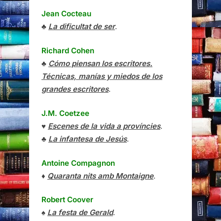
Jean Cocteau
♣
La dificultat de ser
.
Richard Cohen
♣
Cómo piensan los escritores.
Técnicas, manías y miedos de los
grandes escritores
.
J.M. Coetzee
♥
Escenes de la vida a províncies
.
♣
La infantesa de Jesús
.
Antoine Compagnon
♦
Quaranta nits amb Montaigne
.
Robert Coover
♠
La festa de Gerald
.