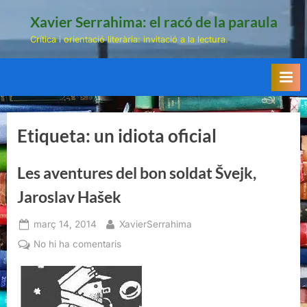
Skip
Xavier Serrahima: el racó de la paraula
to
Crítica i orientació literària: invitació a la lectura.
content
Etiqueta:
un idiota oficial
Les aventures del bon soldat Švejk,
Jaroslav Hašek
Posted
By
març 14, 2014
XavierSerrahima
on
a
No hi ha comentaris
Les
aventures
del
bon