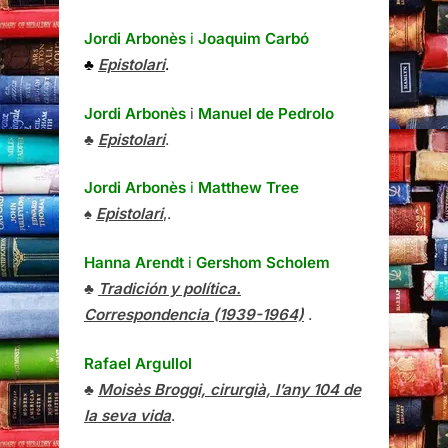
Jordi Arbonès
i
Joaquim Carbó
♣
Epistolari
.
Jordi Arbonès
i
Manuel de Pedrolo
♣
Epistolari
.
Jordi Arbonès
i
Matthew Tree
♠
Epistolari
,.
Hanna Arendt
i
Gershom Scholem
♣
Tradición y política.
Correspondencia (1939-1964)
.
Rafael Argullol
♣
Moisès Broggi, cirurgià, l’any 104 de
la seva vida
.