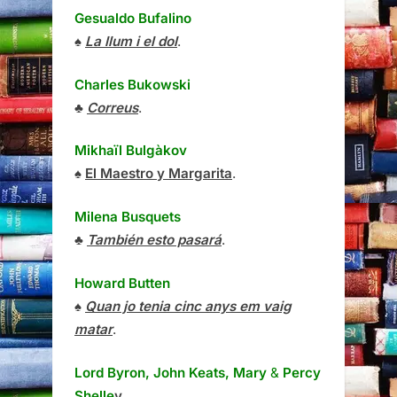
Gesualdo Bufalino
♠
La llum i el dol
.
Charles Bukowski
♣
Correus
.
Mikhaïl Bulgàkov
♠
El Maestro y Margarita
.
Milena Busquets
♣
También esto pasará
.
Howard Butten
♠
Quan jo tenia cinc anys em vaig
matar
.
Lord Byron, John Keats, Mary
&
Percy
Shelle
y