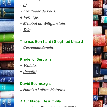
♦
Sí
.
♥
L’imitador de veus
.
♣
Formigó
.
♠
El nebot de Wittgenstein
.
♦
Tala
.
Thomas Bernhard
i
Siegfried Unseld
♠
Correspondencia
.
Prudenci Bertrana
♣
Violeta
.
♥
Josafat
.
David Bezmozgis
♠
Nataixa i altres històries
.
Artur Bladé i Desumvila