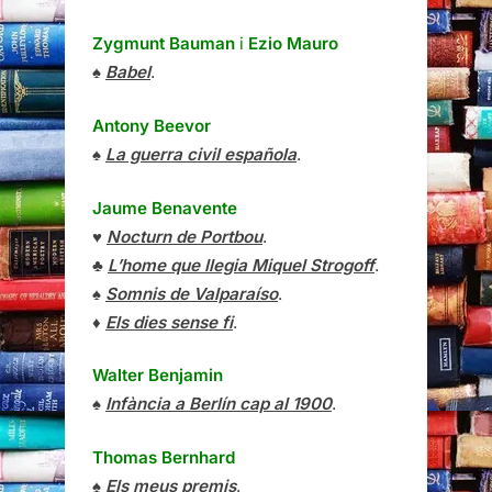
Zygmunt Bauman
i
Ezio Mauro
♠
Babel
.
Antony Beevor
♠
La guerra civil española
.
Jaume Benavente
♥
Nocturn de Portbou
.
♣
L’home que llegia Miquel Strogoff
.
♠
Somnis de Valparaíso
.
♦
Els dies sense fi
.
Walter Benjamin
♠
Infància a Berlín cap al 1900
.
Thomas Bernhard
♠
Els meus premis
.