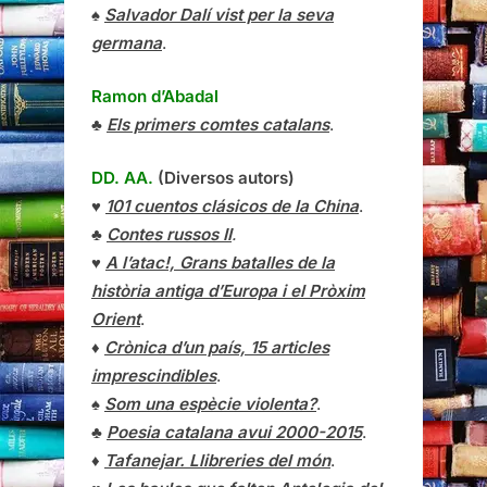
♠
Salvador Dalí vist per la seva
germana
.
Ramon d’Abadal
♣
Els primers comtes catalans
.
DD. AA.
(Diversos autors)
♥
101 cuentos clásicos de la China
.
♣
Contes russos II
.
♥
A l’atac!, Grans batalles de la
història antiga d’Europa i el Pròxim
Orient
.
♦
Crònica d’un país, 15 articles
imprescindibles
.
♠
Som una espècie violenta?
.
♣
Poesia catalana avui 2000-2015
.
♦
Tafanejar. Llibreries del món
.