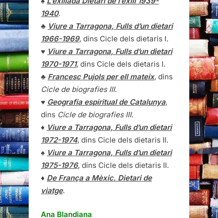
♠
L’exiliada Dietari de l’exili 1939-
1940
.
♣
Viure a Tarragona, Fulls d’un dietari
1966-1969
, dins Cicle dels dietaris I.
♥
Viure a Tarragona, Fulls d’un dietari
1970-1971
, dins Cicle dels dietaris I.
♣
Francesc Pujols per ell mateix
, dins
Cicle de biografies III
.
♥
Geografia espiritual de Catalunya
,
dins
Cicle de biografies III
.
♦
Viure a Tarragona, Fulls d’un dietari
1972-1974
, dins Cicle dels dietaris II.
♠
Viure a Tarragona, Fulls d’un dietari
1975-1976
, dins Cicle dels dietaris II.
♦
De França a Mèxic. Dietari de
viatge
.
Ana Blandiana