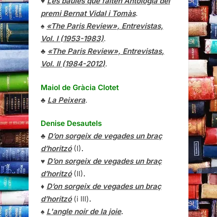
♥
Les baules que falten Antologia del
premi Bernat Vidal i Tomàs
.
♠
«The Paris Review», Entrevistas,
Vol. I (1953-1983)
.
♣
«The Paris Review»,
Entrevistas
,
Vol. II (1984-2012)
.
Maiol de Gràcia Clotet
♣
La Peixera
.
Denise Desautels
♣
D’on sorgeix de vegades un braç
d’horitzó
(I)
.
♥
D’on sorgeix de vegades un braç
d’horitzó
(II)
.
♦
D’on sorgeix de vegades un braç
d’horitzó
(i III)
.
♠
L'angle noir de la joie
.