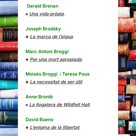
Gerald Brenan
♠
Una vida pròpia
.
Joseph Brodsky
♣
La marca de l’aigua
.
Marc Antoni Broggi
♣
Per una mort apropiada
.
Moisès Broggi
i
Teresa Pous
♣
La necessitat de ser útil
.
Anne Brontë
♠
La llogatera de Wildfell Hall
.
David Bueno
♣
L’enigma de la llibertat
.