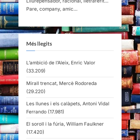
Lliurepensador, racional, lletraferit…
Pare, company, amic…
Més llegits
L’ambició de l’Aleix, Enric Valor
(33.209)
Mirall trencat, Mercè Rodoreda
(29.220)
Les llunes i els calàpets, Antoni Vidal
Ferrando
(17.981)
El soroll i la fúria, William Faulkner
(17.420)