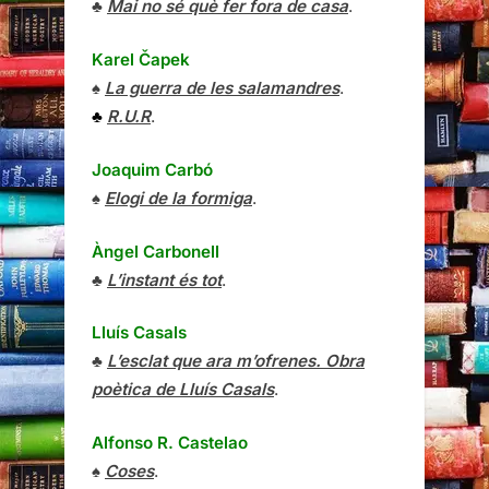
♣
Mai no sé què fer fora de casa
.
Karel Čapek
♠
La guerra de les salamandres
.
♣
R.U.R
.
Joaquim Carbó
♠
Elogi de la formiga
.
Àngel Carbonell
♣
L’instant és tot
.
Lluís Casals
♣
L’esclat que ara m’ofrenes. Obra
poètica de Lluís Casals
.
Alfonso R. Castelao
♠
Coses
.