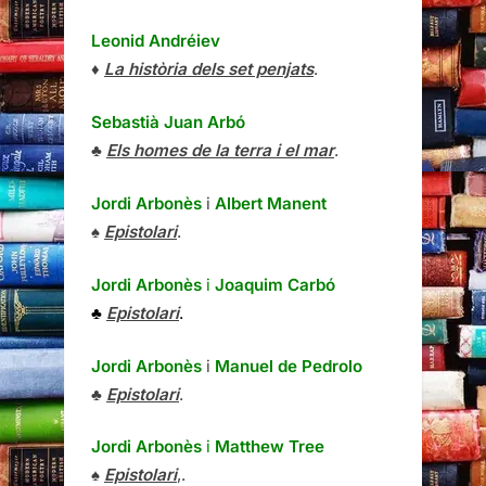
Leonid Andréiev
♦
La història dels set penjats
.
Sebastià Juan Arbó
♣
Els homes de la terra i el mar
.
Jordi Arbonès
i
Albert Manent
♠
Epistolari
.
Jordi Arbonès
i
Joaquim Carbó
♣
Epistolari
.
Jordi Arbonès
i
Manuel de Pedrolo
♣
Epistolari
.
Jordi Arbonès
i
Matthew Tree
♠
Epistolari
,.