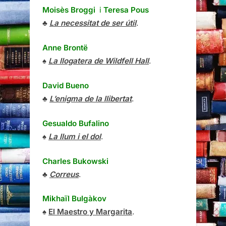
Moisès Broggi
i
Teresa Pous
♣
La necessitat de ser útil
.
Anne Brontë
♠
La llogatera de Wildfell Hall
.
David Bueno
♣
L’enigma de la llibertat
.
Gesualdo Bufalino
♠
La llum i el dol
.
Charles Bukowski
♣
Correus
.
Mikhaïl Bulgàkov
♠
El Maestro y Margarita
.