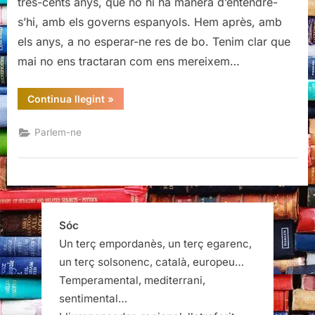
tres-cents anys, que no hi ha manera d’entendre-
s’hi, amb els governs espanyols. Hem après, amb
els anys, a no esperar-ne res de bo. Tenim clar que
mai no ens tractaran com ens mereixem…
“Sempre
Continua llegint
»
tindrem
Europa…”
Parlem-ne
Sóc
Un terç empordanès, un terç egarenc,
un terç solsonenc, català, europeu…
Temperamental, mediterrani,
sentimental…