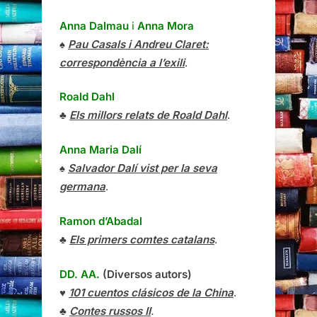
Anna Dalmau
i
Anna Mora
♠
Pau Casals i Andreu Claret:
correspondència a l’exili
.
Roald Dahl
♣
Els millors relats de Roald Dahl
.
Anna Maria Dalí
♠
Salvador Dalí vist per la seva
germana
.
Ramon d’Abadal
♣
Els primers comtes catalans
.
DD. AA.
(Diversos autors)
♥
101 cuentos clásicos de la China
.
♣
Contes russos II
.