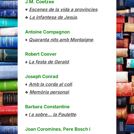
J.M. Coetzee
♥
Escenes de la vida a províncies
.
♣
La infantesa de Jesús
.
Antoine Compagnon
♦
Quaranta nits amb Montaigne
.
Robert Coover
♠
La festa de Gerald
.
Joseph Conrad
♦
Amb la corda al coll
.
♣
Memòria personal
.
Barbara Constantine
♠
I a sobre… la Paulette
.
Joan Coromines
,
Pere Bosch i