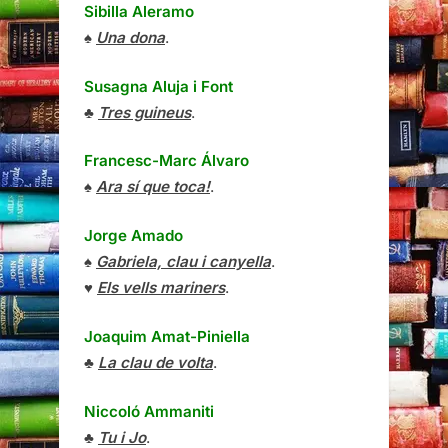
Sibilla Aleramo
♠
Una dona
.
Susagna Aluja i Font
♣
Tres guineus
.
Francesc-Marc Álvaro
♠
Ara sí que toca!
.
Jorge Amado
♠
Gabriela, clau i canyella
.
♥
Els vells mariners
.
Joaquim Amat-Piniella
♣
La clau de volta
.
Niccoló Ammaniti
♣
Tu i Jo
.