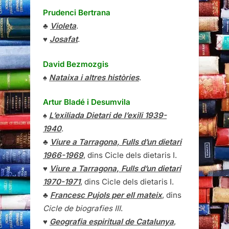
Prudenci Bertrana
♣
Violeta
.
♥
Josafat
.
David Bezmozgis
♠
Nataixa i altres històries
.
Artur Bladé i Desumvila
♠
L’exiliada Dietari de l’exili 1939-
1940
.
♣
Viure a Tarragona, Fulls d’un dietari
1966-1969
, dins Cicle dels dietaris I.
♥
Viure a Tarragona, Fulls d’un dietari
1970-1971
, dins Cicle dels dietaris I.
♣
Francesc Pujols per ell mateix
, dins
Cicle de biografies III
.
♥
Geografia espiritual de Catalunya
,