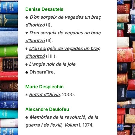
Denise Desautels
♣
D’on sorgeix de vegades un braç
d’horitzó
(I)
.
♥
D’on sorgeix de vegades un braç
d’horitzó
(II)
.
♦
D’on sorgeix de vegades un braç
d’horitzó
(i III)
.
♠
L'angle noir de la joie
.
♣
Disparaître
.
Marie Desplechin
♠
Retrat d’Olivia
, 2000.
Alexandre Deulofeu
♣
Memòries de la revolució, de la
guerra i de l’exili, Volum
I
, 1974.