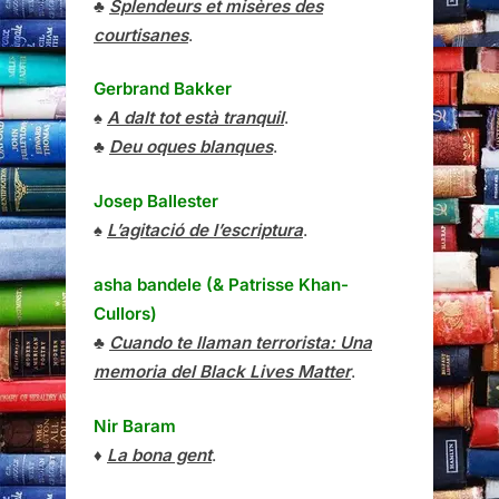
♣
Splendeurs et misères des
courtisanes
.
Gerbrand Bakker
♠
A dalt tot està tranquil
.
♣
Deu oques blanques
.
Josep Ballester
♠
L’agitació de l’escriptura
.
asha bandele (& Patrisse Khan-
Cullors)
♣
Cuando te llaman terrorista: Una
memoria del Black Lives Matter
.
Nir Baram
♦
La bona gent
.