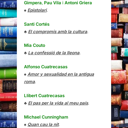
Gimpera
,
Pau Vila
i
Antoni Griera
♠
Epistolari
.
Santi Cortés
♣
El compromís amb la cultura
.
Mia Couto
♣
La confessió de la lleona
.
Alfonso Cuatrecasas
♠
Amor y sexualidad en la antigua
roma
.
Llibert Cuatrecasas
♣
El pas per la vida al meu país
.
Michael Cunningham
♠
Quan cau la nit
.