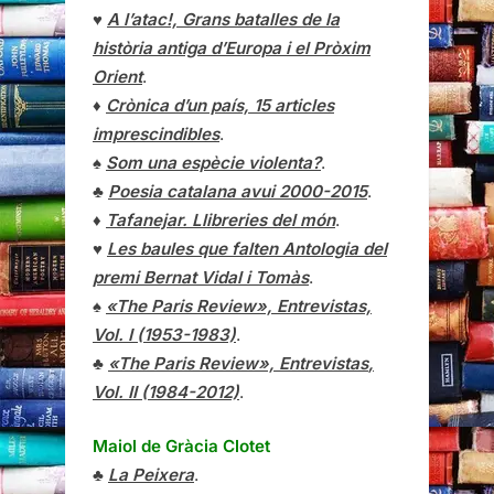
♥
A l’atac!, Grans batalles de la
història antiga d’Europa i el Pròxim
Orient
.
♦
Crònica d’un país, 15 articles
imprescindibles
.
♠
Som una espècie violenta?
.
♣
Poesia catalana avui 2000-2015
.
♦
Tafanejar. Llibreries del món
.
♥
Les baules que falten Antologia del
premi Bernat Vidal i Tomàs
.
♠
«The Paris Review», Entrevistas,
Vol. I (1953-1983)
.
♣
«The Paris Review»,
Entrevistas
,
Vol. II (1984-2012)
.
Maiol de Gràcia Clotet
♣
La Peixera
.