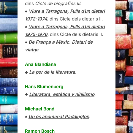
dins
Cicle de biografies III
.
♦
Viure a Tarragona, Fulls d’un dietari
1972-1974
, dins Cicle dels dietaris II.
♠
Viure a Tarragona, Fulls d’un dietari
1975-1976
, dins Cicle dels dietaris II.
♦
De França a Mèxic. Dietari de
viatge
.
Ana Blandiana
♣
La por de la literatura
.
Hans Blumenberg
♣
Literatura, estética y nihilismo
.
Michael Bond
♠
Un ós anomenat Paddington
.
Ramon Bosch