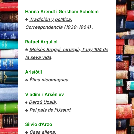
Hanna Arendt
i
Gershom Scholem
♣
Tradición y política.
Correspondencia (1939-1964)
.
Rafael Argullol
♣
Moisès Broggi, cirurgià, l’any 104 de
la seva vida
.
Aristòtil
♣
Ètica nicomaquea
.
Vladímir Arséniev
♠
Derzú Uzalà
.
♣
Pel país de l’Ussuri
.
Silvio d’Arzo
♣
Casa aliena
.