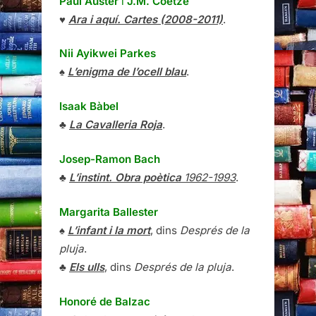
Paul Auster
i
J.M. Coetze
♥
Ara i aquí. Cartes (2008-2011)
.
Nii Ayikwei Parkes
♠
L’enigma de l’ocell blau
.
Isaak Bàbel
♣
La Cavalleria Roja
.
Josep-Ramon Bach
♣
L’instint. Obra poètica
1962-1993
.
Margarita Ballester
♠
L’infant i la mort
, dins
Després de la
pluja
.
♣
Els ulls
, dins
Després de la pluja
.
Honoré de Balzac