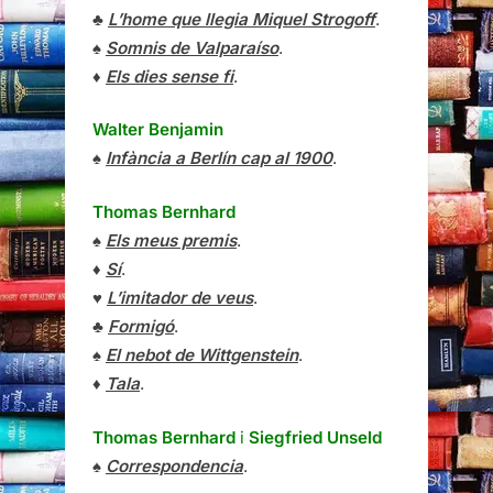
♣
L’home que llegia Miquel Strogoff
.
♠
Somnis de Valparaíso
.
♦
Els dies sense fi
.
Walter Benjamin
♠
Infància a Berlín cap al 1900
.
Thomas Bernhard
♠
Els meus premis
.
♦
Sí
.
♥
L’imitador de veus
.
♣
Formigó
.
♠
El nebot de Wittgenstein
.
♦
Tala
.
Thomas Bernhard
i
Siegfried Unseld
♠
Correspondencia
.