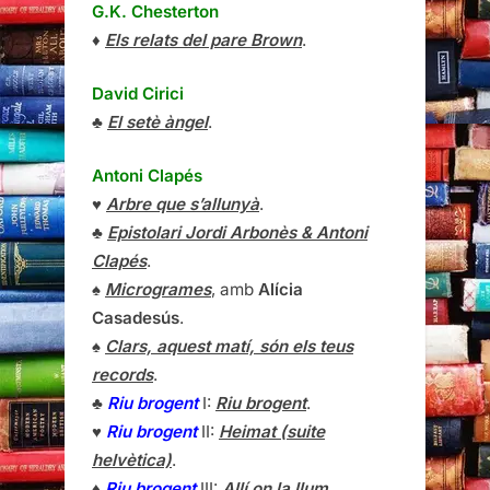
G.K. Chesterton
♦
Els relats del pare Brown
.
David Cirici
♣
El setè àngel
.
Antoni Clapés
♥
Arbre que s’allunyà
.
♣
Epistolari Jordi Arbonès & Antoni
Clapés
.
♠
Microgrames
, amb
Alícia
Casadesús
.
♠
Clars, aquest matí, són els teus
records
.
♣
Riu brogent
I:
Riu brogent
.
♥
Riu brogent
II:
Heimat (suite
helvètica)
.
♦
Riu brogent
III:
Allí on la llum
.