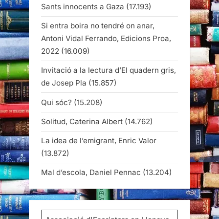
Sants innocents a Gaza
(17.193)
Si entra boira no tendré on anar,
Antoni Vidal Ferrando, Edicions Proa,
2022
(16.009)
Invitació a la lectura d’El quadern gris,
de Josep Pla
(15.857)
Qui sóc?
(15.208)
Solitud, Caterina Albert
(14.762)
La idea de l’emigrant, Enric Valor
(13.872)
Mal d’escola, Daniel Pennac
(13.204)