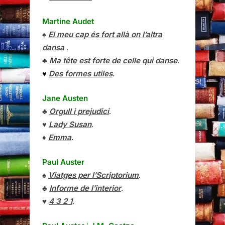
Martine Audet
♠
El meu cap és fort allà on l’altra
dansa
.
♣
Ma tête est forte de celle qui danse
.
♥
Des formes utiles
.
Jane Austen
♣
Orgull i prejudici
.
♥
Lady Susan
.
♦
Emma
.
Paul Auster
♠
Viatges per l’Scriptorium
.
♣
Informe de l’interior
.
♥
4 3 2 1
.