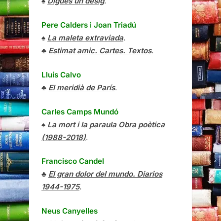
♠
Digues un desig
.
Pere Calders
i
Joan Triadú
♠
La maleta extraviada
.
♣
Estimat amic. Cartes. Textos
.
Lluís Calvo
♣
El meridià de París
.
Carles Camps Mundó
♠
La mort i la paraula Obra poètica
(1988-2018)
.
Francisco Candel
♣
El gran dolor del mundo. Diarios
1944-1975
.
Neus Canyelles