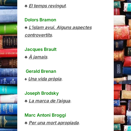
♣
El temps revingut
.
Dolors Bramon
♣
L’islam avui. Alguns aspectes
controvertits
.
Jacques Brault
♣
À jamais
.
Gerald Brenan
♠
Una vida pròpia
.
Joseph Brodsky
♣
La marca de l’aigua
.
Marc Antoni Broggi
♣
Per una mort apropiada
.