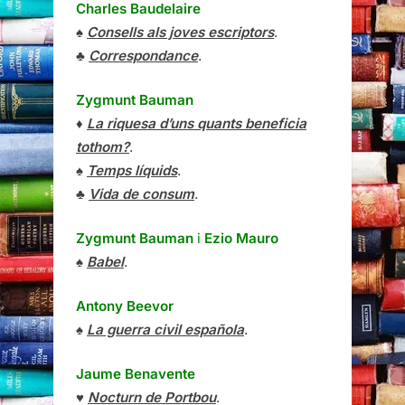
Charles Baudelaire
♠
Consells als joves escriptors
.
♣
Correspondance
.
Zygmunt Bauman
♦
La riquesa d’uns quants beneficia
tothom?
.
♠
Temps líquids
.
♣
Vida de consum
.
Zygmunt Bauman
i
Ezio Mauro
♠
Babel
.
Antony Beevor
♠
La guerra civil española
.
Jaume Benavente
♥
Nocturn de Portbou
.