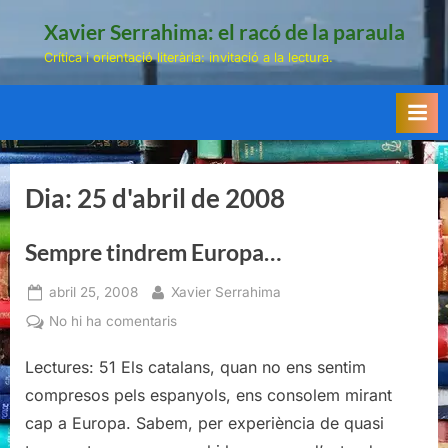
Skip
Xavier Serrahima: el racó de la paraula
to
Crítica i orientació literària: invitació a la lectura.
content
Dia:
25 d'abril de 2008
Sempre tindrem Europa…
Posted
By
abril 25, 2008
Xavier Serrahima
on
a
No hi ha comentaris
Sempre
Lectures: 51 Els catalans, quan no ens sentim
tindrem
Europa…
compresos pels espanyols, ens consolem mirant
cap a Europa. Sabem, per experiència de quasi