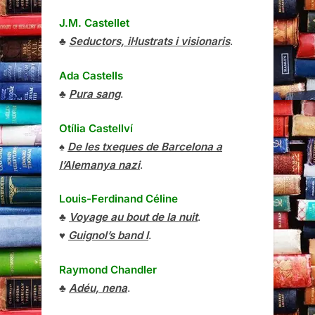
J.M. Castellet
♣
Seductors, il·lustrats i visionaris
.
Ada Castells
♣
Pura sang
.
Otília Castellví
♠
De les txeques de Barcelona a
l’Alemanya nazi
.
Louis-Ferdinand Céline
♣
Voyage au bout de la nuit
.
♥
Guignol’s band I
.
Raymond Chandler
♣
Adéu, nena
.