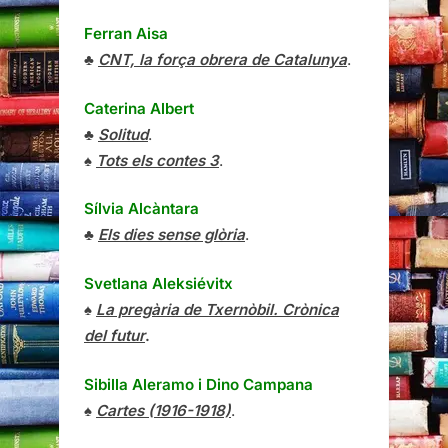
Ferran Aisa
♣
CNT, la força obrera de Catalunya
.
Caterina Albert
♣
Solitud
.
♠
Tots els contes 3
.
Sílvia Alcàntara
♣
Els dies sense glòria
.
Svetlana Aleksiévitx
♠
La pregària de Txernòbil. Crònica
del futur
.
Sibilla Aleramo
i
Dino Campana
♠
Cartes (1916-1918)
.