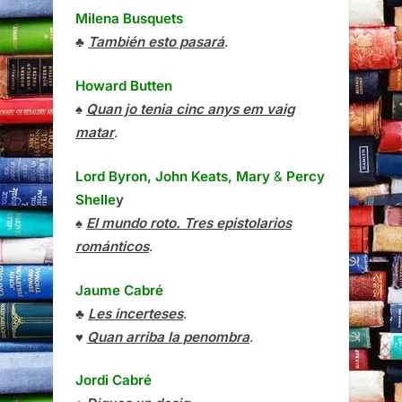
Milena Busquets
♣
También esto pasará
.
Howard Butten
♠
Quan jo tenia cinc anys em vaig
matar
.
Lord Byron, John Keats, Mary
&
Percy
Shelle
y
♠
El mundo roto. Tres epistolarios
románticos
.
Jaume Cabré
♣
Les incerteses
.
♥
Quan arriba la penombra
.
Jordi Cabré