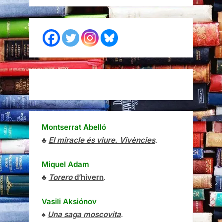
Montserrat Abelló
♣
El miracle és viure. Vivències
.
Miquel Adam
♣
Torero
d’hivern
.
Vasili Aksiónov
♠
Una saga moscovita
.