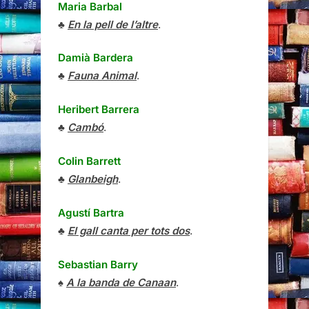
Maria Barbal
♣
En la pell de l’altre
.
Damià Bardera
♣
Fauna Animal
.
Heribert Barrera
♣
Cambó
.
Colin Barrett
♣
Glanbeigh
.
Agustí Bartra
♣
El gall canta per tots dos
.
Sebastian Barry
♠
A la banda de Canaan
.