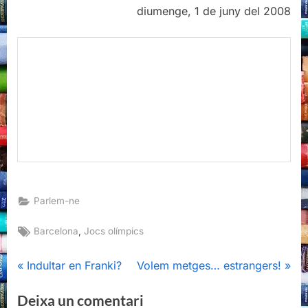
diumenge, 1 de juny del 2008
Parlem-ne
Tags:
,
Barcelona
Jocs olímpics
Navegació
P
N
Indultar en Franki?
Volem metges… estrangers!
r
e
d'entrades
Deixa un comentari
e
x
v
t
L'adreça electrònica no es publicarà.
Els camps
i
P
necessaris estan marcats amb
*
o
o
u
s
Comentari
*