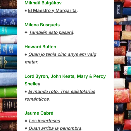
Howard Butten
♠
Quan jo tenia cinc anys em vaig
matar
.
Lord Byron, John Keats, Mary
&
Percy
Shelle
y
♠
El mundo roto. Tres epistolarios
románticos
.
Jaume Cabré
♣
Les incerteses
.
♥
Quan arriba la penombra
.
Jordi Cabré
♠
Digues un desig
.
Pere Calders
i
Joan Triadú