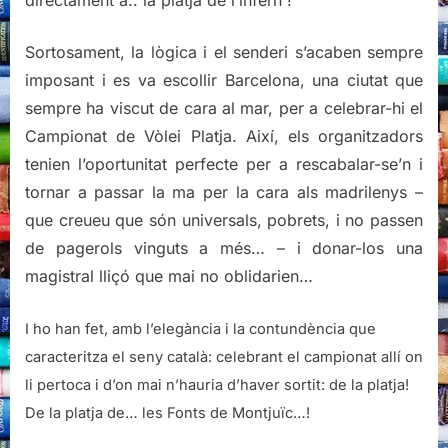
directament a.. la platja de l’infern !
Sortosament, la lògica i el senderi s’acaben sempre
imposant i es va escollir Barcelona, una ciutat que
sempre ha viscut de cara al mar, per a celebrar-hi el
Campionat de Vòlei Platja. Així, els organitzadors
tenien l’oportunitat perfecte per a rescabalar-se’n i
tornar a passar la ma per la cara als madrilenys –
que creueu que són universals, pobrets, i no passen
de pagerols vinguts a més… – i donar-los una
magistral lliçó que mai no oblidarien…
I ho han fet, amb l’elegància i la contundència que
caracteritza el seny català: celebrant el campionat allí on
li pertoca i d’on mai n’hauria d’haver sortit: de la platja!
De la platja de… les Fonts de Montjuïc…!