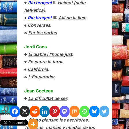
Jordi Coca
♣
El diable i l’home just
.
♥
En caure la tarda
.
♦
Califòrnia
.
♣
L’Emperador
.
Jean Cocteau
♣
La dificultat de ser
.
Richard Cohen
♣
Cómo piensan los escritores.
Técnicas, manías y miedos de los
grandes escritores
.
0
Shares
J.M. Coetzee
♥
Escenes de la vida a províncies
.
♣
La infantesa de Jesús
.