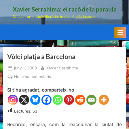
Skip
Xavier Serrahima: el racó de la paraula
to
Crítica i orientació literària: invitació a la lectura.
content
Vòlei platja a Barcelona
Posted
By
juny 1, 2008
Xavier Serrahima
on
a
No hi ha comentaris
Vòlei
Si t'ha agradat, comparteix-ho
platja
a
Barcelona
Lectures:
53
Recordo, encara, com la reaccionar la ciutat de