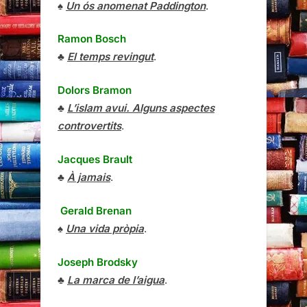
Dolors Bramon
♣
L’islam avui. Alguns aspectes
controvertits
.
Jacques Brault
♣
À jamais
.
Gerald Brenan
♠
Una vida pròpia
.
Joseph Brodsky
♣
La marca de l’aigua
.
Marc Antoni Broggi
♣
Per una mort apropiada
.
Moisès Broggi
i
Teresa Pous
♣
La necessitat de ser útil
.