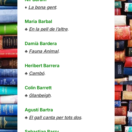
Damià Bardera
♣
Fauna Animal
.
Heribert Barrera
♣
Cambó
.
Colin Barrett
♣
Glanbeigh
.
Agustí Bartra
♣
El gall canta per tots dos
.
Sebastian Barry
♠
A la banda de Canaan
.
Charles Baudelaire
♠
Consells als joves escriptors
.