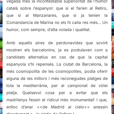
vegada més la incontestable superioritat de l’humor
català sobre l’espanyol: que si el farien al Retiro,
que si al Manzanares, que si ja tenien la
Comandancia de Marina no els hi calia res més… Un
humor, com sempre, d’alta volada i qualitat.
Amb aquells aires de perdonavides que sovint
mostren els barcelonins, ja es postulaven com a
candidats alternatius en cas de que la capital
espanyola s’hi repensés. La ciutat de Barcelona, la
més cosmopolita de les cosmopolites, podia oferir
alguna de les millors i més reconegudes platges de
tota la mediterrània, per al campionat de vòlei
platja. Qualsevol cosa per a evitar que els
madrilenys fessin el ridícul més monumental! I que,
enlloc d’anar <<de Madrid al cielo>> anessin