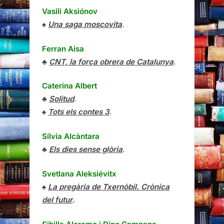
♣
CNT, la força obrera de Catalunya
.
Caterina Albert
♣
Solitud
.
♠
Tots els contes 3
.
Sílvia Alcàntara
♣
Els dies sense glòria
.
Svetlana Aleksiévitx
♠
La pregària de Txernòbil. Crònica
del futur
.
Sibilla Aleramo
i
Dino Campana
♠
Cartes (1916-1918)
.
Sibilla Aleramo
♠
Una dona
.