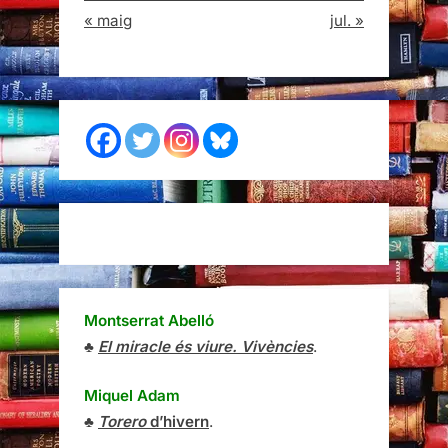
Montserrat Abelló
♣
El miracle és viure. Vivències
.
Miquel Adam
♣
Torero
d’hivern
.
Vasili Aksiónov
♠
Una saga moscovita
.
Ferran Aisa