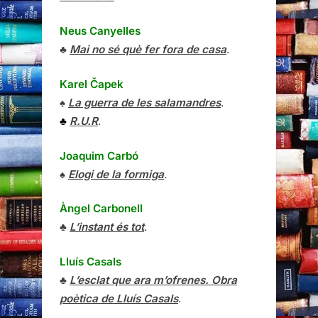
♠
La guerra de les salamandres
.
♣
R.U.R
.
Joaquim Carbó
♠
Elogi de la formiga
.
Àngel Carbonell
♣
L’instant és tot
.
Lluís Casals
♣
L’esclat que ara m’ofrenes. Obra
poètica de Lluís Casals
.
Alfonso R. Castelao
♠
Coses
.
J.M. Castellet