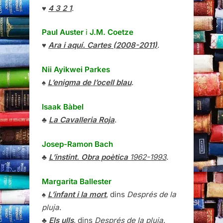
Nii Ayikwei Parkes
♠
L’enigma de l’ocell blau
.
Isaak Bàbel
♣
La Cavalleria Roja
.
Josep-Ramon Bach
♣
L’instint. Obra poètica
1962-1993
.
Margarita Ballester
♠
L’infant i la mort
, dins
Després de la
pluja
.
♣
Els ulls
, dins
Després de la pluja
.
Honoré de Balzac
♣
Splendeurs et misères des
courtisanes
.