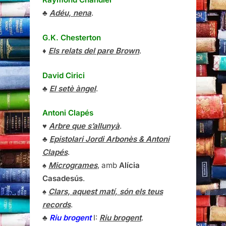
David Cirici
♣
El setè àngel
.
Antoni Clapés
♥
Arbre que s’allunyà
.
♣
Epistolari Jordi Arbonès & Antoni
Clapés
.
♠
Microgrames
, amb
Alícia
Casadesús
.
♠
Clars, aquest matí, són els teus
records
.
♣
Riu brogent
I:
Riu brogent
.
♥
Riu brogent
II:
Heimat (suite
helvètica)
.
♦
Riu brogent
III:
Allí on la llum
.
♠
Converses
.
♣
Fer les cartes
.