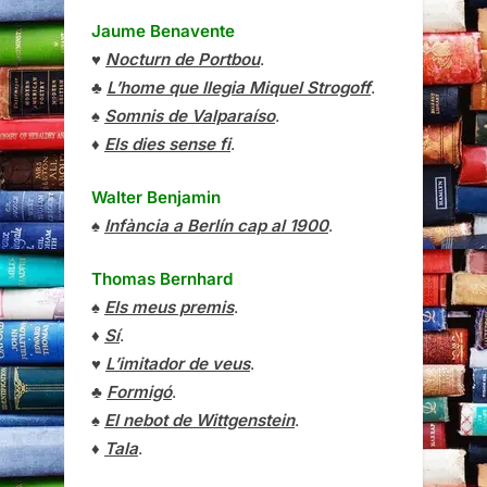
♦
Els dies sense fi
.
Walter Benjamin
♠
Infància a Berlín cap al 1900
.
Thomas Bernhard
♠
Els meus premis
.
♦
Sí
.
♥
L’imitador de veus
.
♣
Formigó
.
♠
El nebot de Wittgenstein
.
♦
Tala
.
Thomas Bernhard
i
Siegfried Unseld
♠
Correspondencia
.
Prudenci Bertrana
♣
Violeta
.