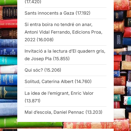
2022
(16.008)
Invitació a la lectura d’El quadern gris,
de Josep Pla
(15.855)
Qui sóc?
(15.206)
Solitud, Caterina Albert
(14.760)
La idea de l’emigrant, Enric Valor
(13.871)
Mal d’escola, Daniel Pennac
(13.203)
Associació d'Escriptors en Llengua
Catalana
Biblioteques Diputació de Barcelona