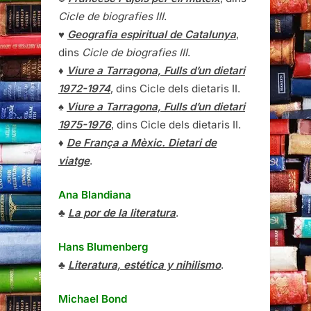
1972-1974
, dins Cicle dels dietaris II.
♠
Viure a Tarragona, Fulls d’un dietari
1975-1976
, dins Cicle dels dietaris II.
♦
De França a Mèxic. Dietari de
viatge
.
Ana Blandiana
♣
La por de la literatura
.
Hans Blumenberg
♣
Literatura, estética y nihilismo
.
Michael Bond
♠
Un ós anomenat Paddington
.
Ramon Bosch
♣
El temps revingut
.