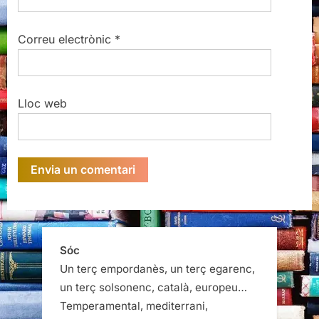
Lloc web
Sóc
Un terç empordanès, un terç egarenc,
un terç solsonenc, català, europeu…
Temperamental, mediterrani,
sentimental…
Lliurepensador, racional, lletraferit…
Pare, company, amic…