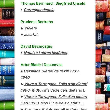
♥
Josafat
.
David Bezmozgis
♠
Nataixa i altres històries
.
Artur Bladé i Desumvila
♠
L’exiliada Dietari de l’exili 1939-
1940
.
♣
Viure a Tarragona, Fulls d’un dietari
1966-1969
, dins Cicle dels dietaris I.
♥
Viure a Tarragona, Fulls d’un dietari
1970-1971
, dins Cicle dels dietaris I.
♣
Francesc Pujols per ell mateix
, dins
Cicle de biografies III
.
♥
Geografia espiritual de Catalunya
,
dins
Cicle de biografies III
.
♦
Viure a Tarragona, Fulls d’un dietari