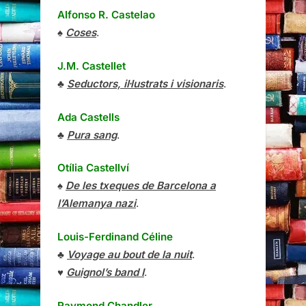
♣
Seductors, il·lustrats i visionaris
.
Ada Castells
♣
Pura sang
.
Otília Castellví
♠
De les txeques de Barcelona a
l’Alemanya nazi
.
Louis-Ferdinand Céline
♣
Voyage au bout de la nuit
.
♥
Guignol’s band I
.
Raymond Chandler
♣
Adéu, nena
.
G.K. Chesterton
♦
Els relats del pare Brown
.