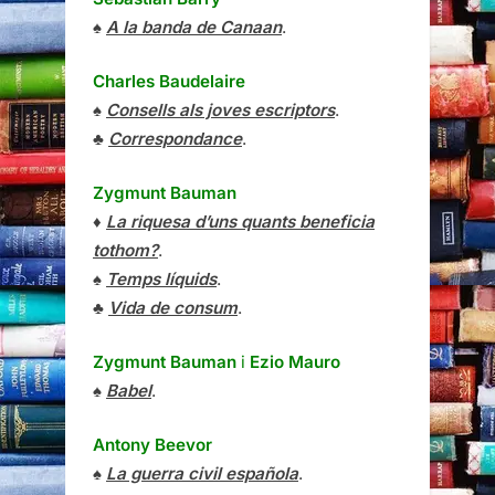
♣
Correspondance
.
Zygmunt Bauman
♦
La riquesa d’uns quants beneficia
tothom?
.
♠
Temps líquids
.
♣
Vida de consum
.
Zygmunt Bauman
i
Ezio Mauro
♠
Babel
.
Antony Beevor
♠
La guerra civil española
.
Jaume Benavente
♥
Nocturn de Portbou
.
♣
L’home que llegia Miquel Strogoff
.
♠
Somnis de Valparaíso
.