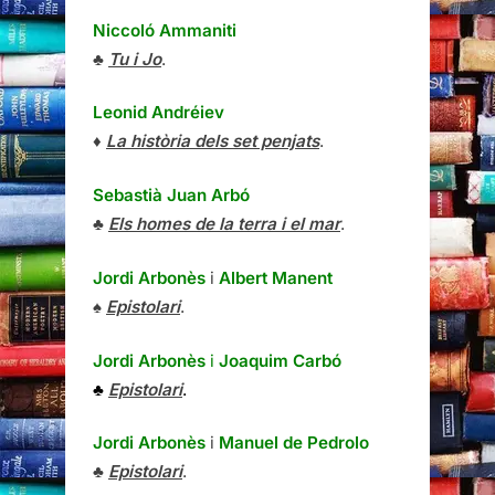
♦
La història dels set penjats
.
Sebastià Juan Arbó
♣
Els homes de la terra i el mar
.
Jordi Arbonès
i
Albert Manent
♠
Epistolari
.
Jordi Arbonès
i
Joaquim Carbó
♣
Epistolari
.
Jordi Arbonès
i
Manuel de Pedrolo
♣
Epistolari
.
Jordi Arbonès
i
Matthew Tree
♠
Epistolari
,.
Hanna Arendt
i
Gershom Scholem