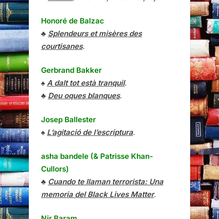
Gerbrand Bakker
♠
A dalt tot està tranquil
.
♣
Deu oques blanques
.
Josep Ballester
♠
L’agitació de l’escriptura
.
asha bandele (& Patrisse Khan-
Cullors)
♣
Cuando te llaman terrorista: Una
memoria del Black Lives Matter
.
Nir Baram
♦
La bona gent
.
Maria Barbal
♣
En la pell de l’altre
.