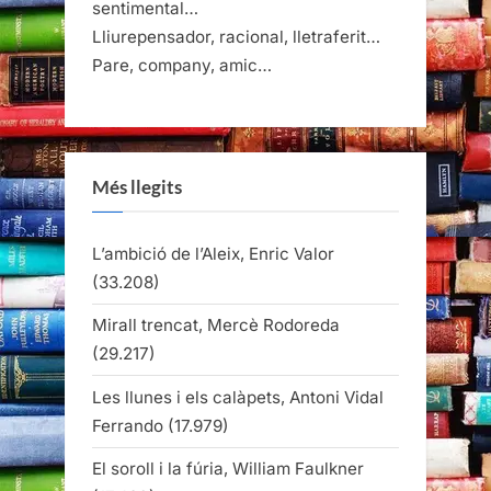
Més llegits
L’ambició de l’Aleix, Enric Valor
(33.208)
Mirall trencat, Mercè Rodoreda
(29.217)
Les llunes i els calàpets, Antoni Vidal
Ferrando
(17.979)
El soroll i la fúria, William Faulkner
(17.420)
Sants innocents a Gaza
(17.192)
Si entra boira no tendré on anar,
Antoni Vidal Ferrando, Edicions Proa,