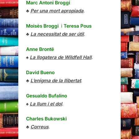
Anne Brontë
♠
La llogatera de Wildfell Hall
.
David Bueno
♣
L’enigma de la llibertat
.
Gesualdo Bufalino
♠
La llum i el dol
.
Charles Bukowski
♣
Correus
.
Mikhaïl Bulgàkov
♠
El Maestro y Margarita
.
Milena Busquets
♣
También esto pasará
.