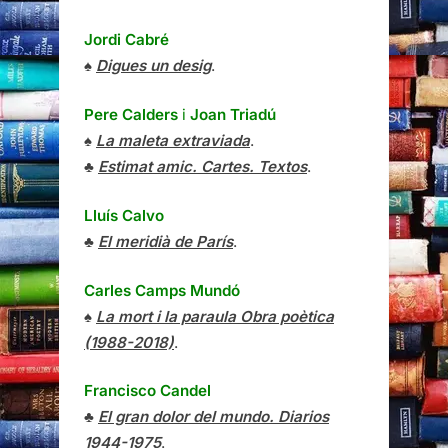
♠
La maleta extraviada
.
♣
Estimat amic. Cartes. Textos
.
Lluís Calvo
♣
El meridià de París
.
Carles Camps Mundó
♠
La mort i la paraula Obra poètica
(1988-2018)
.
Francisco Candel
♣
El gran dolor del mundo. Diarios
1944-1975
.
Neus Canyelles
♣
Mai no sé què fer fora de casa
.
Karel Čapek