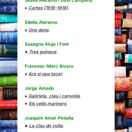
Susagna Aluja i Font
♣
Tres guineus
.
Francesc-Marc Álvaro
♠
Ara sí que toca!
.
Jorge Amado
♠
Gabriela, clau i canyella
.
♥
Els vells mariners
.
Joaquim Amat-Piniella
♣
La clau de volta
.
Niccoló Ammaniti
♣
Tu i Jo
.
Leonid Andréiev