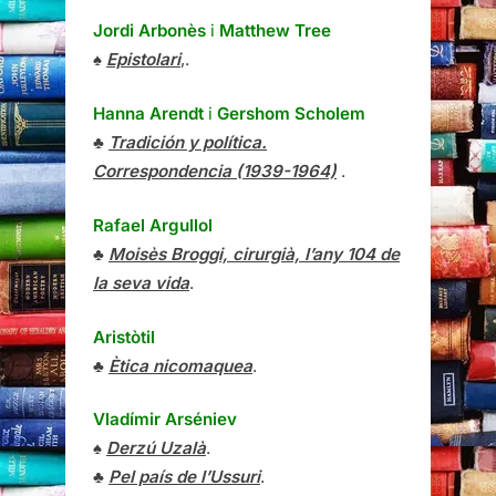
♣
Tradición y política.
Correspondencia (1939-1964)
.
Rafael Argullol
♣
Moisès Broggi, cirurgià, l’any 104 de
la seva vida
.
Aristòtil
♣
Ètica nicomaquea
.
Vladímir Arséniev
♠
Derzú Uzalà
.
♣
Pel país de l’Ussuri
.
Silvio d’Arzo
♣
Casa aliena
.
Martine Audet