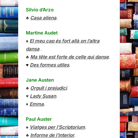
♠
El meu cap és fort allà on l’altra
dansa
.
♣
Ma tête est forte de celle qui danse
.
♥
Des formes utiles
.
Jane Austen
♣
Orgull i prejudici
.
♥
Lady Susan
.
♦
Emma
.
Paul Auster
♠
Viatges per l’Scriptorium
.
♣
Informe de l’interior
.
♥
4 3 2 1
.
Paul Auster
i
J.M. Coetze
♥
Ara i aquí. Cartes (2008-2011)
.