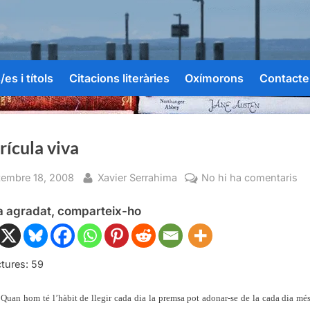
es i títols
Citacions literàries
Oxímorons
Contacte
ícula viva
sted
By
a
tembre 18, 2008
Xavier Serrahima
No hi ha comentaris
Ma
ha agradat, comparteix-ho
vi
tures:
59
Quan hom té l’hàbit de llegir cada dia la premsa pot adonar-se de la cada dia mé