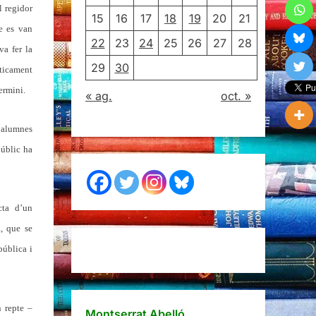
l regidor
15
16
17
18
19
20
21
ue es van
22
23
24
25
26
27
28
va fer la
29
30
ticament
ermini.
« ag.
oct. »
 alumnes
públic ha
cta d’un
, que se
pública i
 repte –
Montserrat Abelló