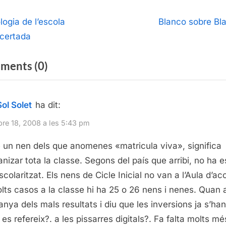
egació
N
logia de l’escola
Blanco sobre Bl
e
certada
ntrades
x
on
ments
(0)
t
P
“Matrícula
o
viva”
Sol Solet
ha dit:
s
t
re 18, 2008 a les 5:43 pm
:
 un nen dels que anomenes «matricula viva», significa
anizar tota la classe. Segons del país que arribi, no ha e
colaritzat. Els nens de Cicle Inicial no van a l’Aula d’acol
lts casos a la classe hi ha 25 o 26 nens i nenes. Quan 
anya dels mals resultats i diu que les inversions ja s’han
 es refereix?. a les pissarres digitals?. Fa falta molts mé