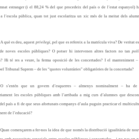
mnat estranger (i el 88,24 % del que procedeix del país o de l’estat espanyol) h
 a l’escola pública, quan tot just escolaritza un xic més de la meitat dels alum
A què es deu, aquest
privilegi
, pel que es refereix a la matrícula viva? De veritat e
 de noves escoles públiques? O potser hi intervenen altres factors no tan
polí
s? Hi té res a veure, la ferma oposició de les concertades? I el manteniment –
 pel Tribunal Suprem – de les “quotes voluntàries” obligatòries de la concertada?
O s’entén que un govern d’esquerres – almenys nominalment – ha d
àriament les escoles públiques amb l’arribada a mig curs d’alumnes que descon
del país a fi de que seus afortunats companys d’aula puguin practicar el multicult
ment de l’educació?
Quan començarem a fer-nos la idea de que només la distribució igualitària de nou
s amb necessitats especials entre escoles públiques i concertades – i no pas un