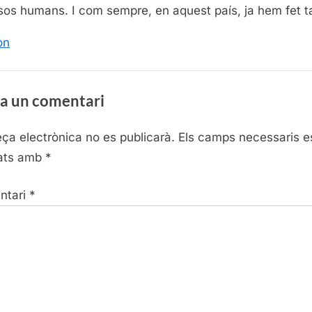
sos humans. I com sempre, en aquest país, ja hem fet t
on
a un comentari
eça electrònica no es publicarà.
Els camps necessaris e
ats amb
*
ntari
*