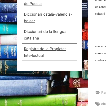
de Poesia
de zone
cohesió 
Diccionari català-valencià-
balear
Diccionari de la llengua
catalana
concerta
Registre de la Propietat
correspo
Intel·lectual
als dos 
Pa
Ta
al