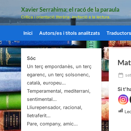
Skip
Xavier Serrahima: el racó de la paraula
to
Crítica i orientació literària: invitació a la lectura.
content
Inici
Autors/es i títols analitzats
Traductors/
Sóc
Matr
Un terç empordanès, un terç
egarenc, un terç solsonenc,
Po
se
on
català, europeu…
Si t'
Temperamental, mediterrani,
sentimental…
Lliurepensador, racional,
Lec
lletraferit…
Pare, company, amic…