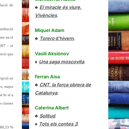
blació de
♣
El miracle és viure.
Vivències
.
stribució
Miquel Adam
tre en el
♣
Torero
d’hivern
.
2007 – el
Vasili Aksiónov
orció que
♠
Una saga moscovita
.
Ferran Aisa
ripció en
♣
CNT, la força obrera de
es, major
Catalunya
.
è hi té a
s classes
Caterina Albert
♣
Solitud
.
♠
Tots els contes 3
.
l 80,33 %