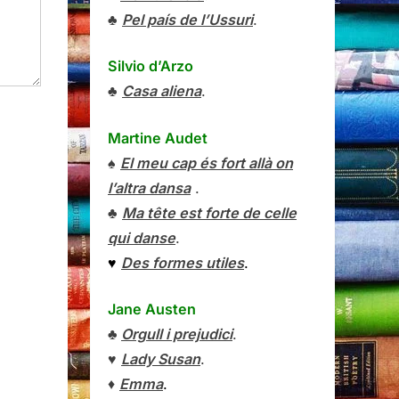
♣
Pel país de l’Ussuri
.
Silvio d’Arzo
♣
Casa aliena
.
Martine Audet
♠
El meu cap és fort allà on
l’altra dansa
.
♣
Ma tête est forte de celle
qui danse
.
♥
Des formes utiles
.
Jane Austen
♣
Orgull i prejudici
.
♥
Lady Susan
.
♦
Emma
.