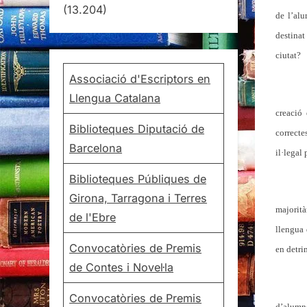
(13.204)
de l’alu
destinat
ciutat?
Associació d'Escriptors en
Llengua Catalana
creació
Biblioteques Diputació de
correcte
Barcelona
il·legal
Biblioteques Públiques de
Girona, Tarragona i Terres
majorit
de l'Ebre
llengua 
Convocatòries de Premis
en detri
de Contes i Novel·la
Convocatòries de Premis
d’alumne