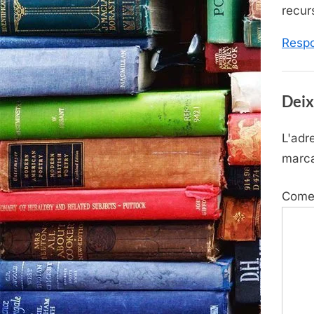
recur
Resp
Deix
L'adr
marc
Come