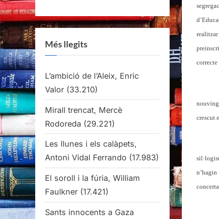
segregac
d’Educac
realitza
Més llegits
preinsc
correcte
L’ambició de l’Aleix, Enric
Valor
(33.210)
nouvingu
Mirall trencat, Mercè
crescut 
Rodoreda
(29.221)
Les llunes i els calàpets,
Antoni Vidal Ferrando
(17.983)
sil·log
n’hagin 
El soroll i la fúria, William
concerta
Faulkner
(17.421)
Sants innocents a Gaza