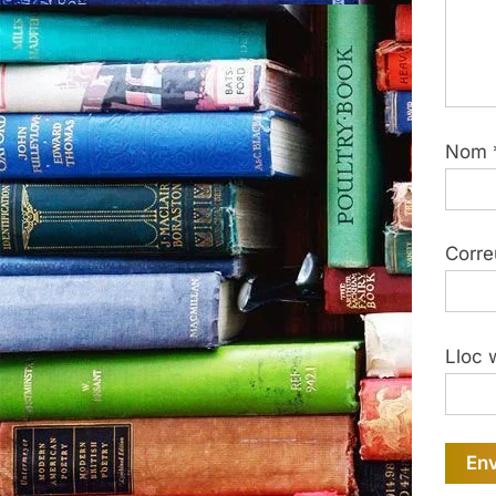
Nom
Corre
Lloc 