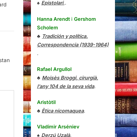
♠
Epistolari
,.
ard
Hanna Arendt
i
Gershom
Scholem
♣
Tradición y política.
Correspondencia (1939-1964)
.
stan
Rafael Argullol
♣
Moisès Broggi, cirurgià,
l’any 104 de la seva vida
.
Aristòtil
♣
Ètica nicomaquea
.
Vladímir Arséniev
♠
Derzú Uzalà
.