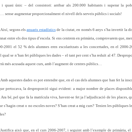
 i quasi únic – del consistori: arribar als 200.000 habitants i superar la po
… sense augmentar proporcionalment el nivell dels serveis públics i socials!
Així, segons els
anuaris estadístics
de la ciutat, en només 6 anys s’ha invertit la di
mnat entre els dos tipus d’escola. Si ens centrem en primària, comprovarem que, men
0-2001 el 52 % dels alumnes eren escolaritzats a les concertades, en el 2006-
el qual se n’han fet públiques les dades – el tant per cent s’ha reduït al 47. Desprop
erà més acusada aquest curs, amb l’augment de centres públics…
Amb aquestes dades es pot entendre que, en el cas dels alumnes que han fet la insc
que pertocava, la desproporció sigui evident: a major nombre de places disponibl
 Ara bé, pel que fa la matrícula viva, havent-se fet ja l’adjudicació de les places, qu
ue s’hagin creat o no escoles noves? S’han creat a mig curs? Tenien les públiques le
des?
Justifica això que, en el curs 2006-2007, i seguint amb l’exemple de primària, e