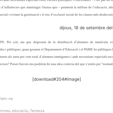
s d’influències que mantingui
l’status
quo – permetrà la millora de l’educació, afa
social i evitant la guetització i el risc d’exclusió social de les classes més desfavori
dijous, 18 de setembre de
PS: Per cert, ara que disposem de la distribució d’alumnes de matrícula vi
des i públiques, quan gosaran el Departament d’Educació i el PAME fer públiques 
nents als tants per cent total d’alumnes immigrants i amb necessitats especials esco
sectors? Potser llavors ens podríem fer una idea correcta del que s’entén per “norma
[download#204#image]
rlem-ne
gs:
,
,
umnes
educació
Terrassa