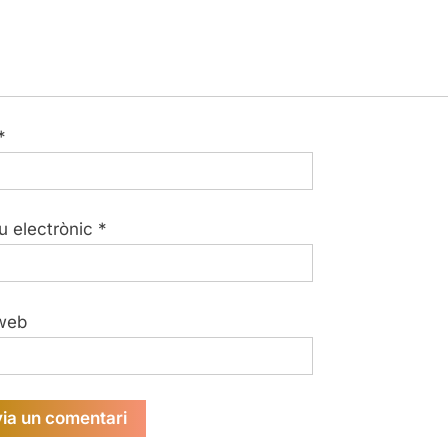
*
u electrònic
*
web