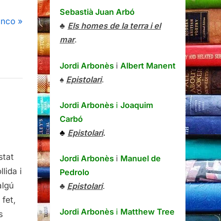
Sebastià Juan Arbó
anco
♣
Els homes de la terra i el
mar
.
Jordi Arbonès
i
Albert Manent
♠
Epistolari
.
Jordi Arbonès
i
Joaquim
Carbó
♣
Epistolari
.
stat
Jordi Arbonès
i
Manuel de
lida i
Pedrolo
algú
♣
Epistolari
.
 fet,
Jordi Arbonès
i
Matthew Tree
s