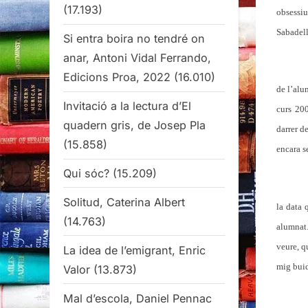
(17.193)
obsessiu
Sabadell
Si entra boira no tendré on
anar, Antoni Vidal Ferrando,
Edicions Proa, 2022
(16.010)
de l’alu
Invitació a la lectura d’El
curs 200
quadern gris, de Josep Pla
darrer d
(15.858)
encara s
Qui sóc?
(15.209)
Solitud, Caterina Albert
la data 
(14.763)
alumnat.
veure, q
La idea de l’emigrant, Enric
mig bui
Valor
(13.873)
Mal d’escola, Daniel Pennac