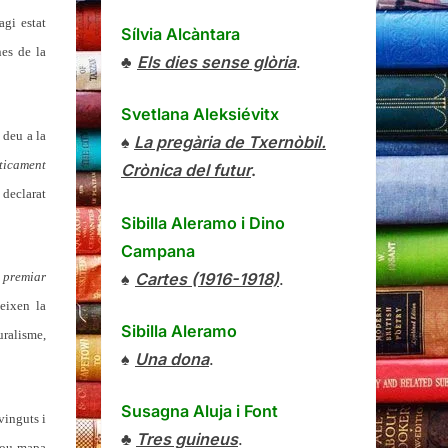
agi estat
Sílvia Alcàntara
nes de la
♣
Els dies sense glòria
.
Svetlana Aleksiévitx
s deu a la
♠
La pregària de Txernòbil.
ticament
Crònica del futur
.
 declarat
Sibilla Aleramo
i
Dino
Campana
♠
Cartes (1916-1918)
.
e
premiar
eixen la
Sibilla Aleramo
uralisme,
♠
Una dona
.
Susagna Aluja i Font
vinguts i
♣
Tres guineus
.
 nou mapa