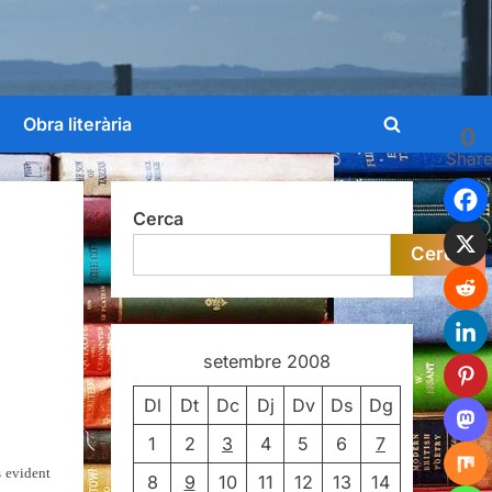
Obra literària
0
Toggle
Shar
search
form
Cerca
Cerca
trícula
va
setembre 2008
Dl
Dt
Dc
Dj
Dv
Ds
Dg
1
2
3
4
5
6
7
s evident
8
9
10
11
12
13
14