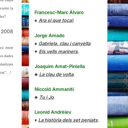
vorint la
Francesc-Marc Álvaro
des?
♠
Ara sí que toca!
.
l 2008
Jorge Amado
♠
Gabriela, clau i canyella
.
va entre
♥
Els vells mariners
.
les dades
laritzats
Joaquim Amat-Piniella
litat”…!
♣
La clau de volta
.
Niccoló Ammaniti
♣
Tu i Jo
.
Leonid Andréiev
♦
La història dels set penjats
.