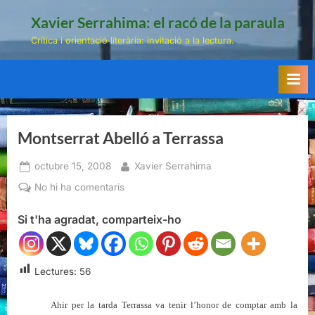
Skip
Xavier Serrahima: el racó de la paraula
to
Crítica i orientació literària: invitació a la lectura.
content
Montserrat Abelló a Terrassa
Posted
By
octubre 15, 2008
Xavier Serrahima
on
a
No hi ha comentaris
Montserrat
Si t'ha agradat, comparteix-ho
Abelló
a
Terrassa
Lectures:
56
Ahir per la tarda Terrassa va tenir l’honor de comptar amb la