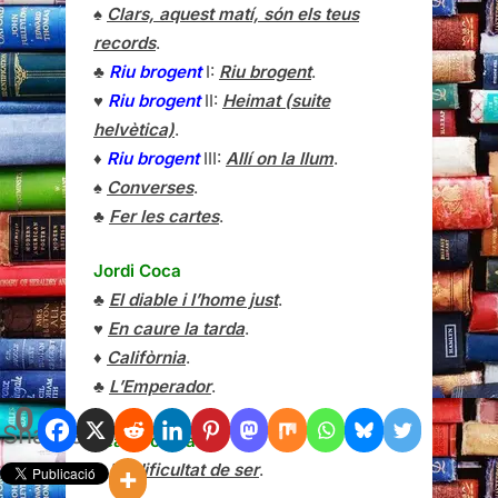
♠
Clars, aquest matí, són els teus
records
.
♣
Riu brogent
I:
Riu brogent
.
♥
Riu brogent
II:
Heimat (suite
helvètica)
.
♦
Riu brogent
III:
Allí on la llum
.
♠
Converses
.
♣
Fer les cartes
.
Jordi Coca
♣
El diable i l’home just
.
♥
En caure la tarda
.
♦
Califòrnia
.
♣
L’Emperador
.
0
Shares
Jean Cocteau
♣
La dificultat de ser
.