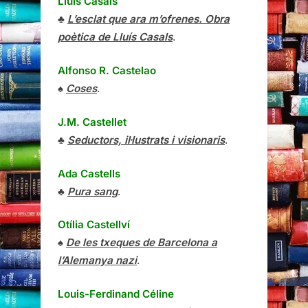
Lluís Casals
♣
L’esclat que ara m’ofrenes. Obra
poètica de Lluís Casals
.
Alfonso R. Castelao
♠
Coses
.
J.M. Castellet
♣
Seductors, il·lustrats i visionaris
.
Ada Castells
♣
Pura sang
.
Otília Castellví
♠
De les txeques de Barcelona a
l’Alemanya nazi
.
Louis-Ferdinand Céline