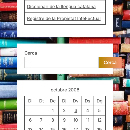
Diccionari de la llengua catalana
Registre de la Propietat Intel·lectual
Cerca
Cerca
octubre 2008
Dl
Dt
Dc
Dj
Dv
Ds
Dg
1
2
3
4
5
6
7
8
9
10
11
12
13
14
15
16
17
18
19