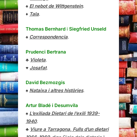
♠
El nebot de Wittgenstein
.
♦
Tala
.
Thomas Bernhard
i
Siegfried Unseld
♠
Correspondencia
.
Prudenci Bertrana
♣
Violeta
.
♥
Josafat
.
David Bezmozgis
♠
Nataixa i altres històries
.
Artur Bladé i Desumvila
♠
L’exiliada Dietari de l’exili 1939-
1940
.
♣
Viure a Tarragona, Fulls d’un dietari