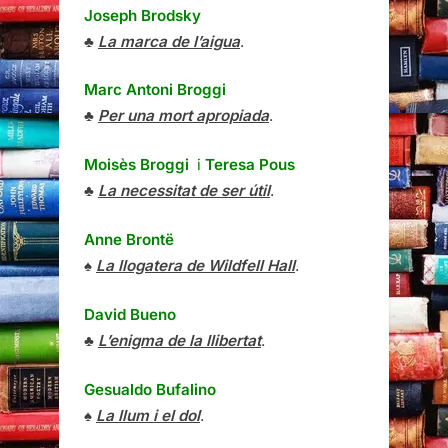
Joseph Brodsky
♣
La marca de l’aigua
.
Marc Antoni Broggi
♣
Per una mort apropiada
.
Moisès Broggi
i
Teresa Pous
♣
La necessitat de ser útil
.
Anne Brontë
♠
La llogatera de Wildfell Hall
.
David Bueno
♣
L’enigma de la llibertat
.
Gesualdo Bufalino
♠
La llum i el dol
.