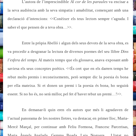
L’autora de l’imprescindible
Al cor de les paraules
va encisar a
la seva audiència amb la seva simpatia i amabilitat, començant amb una
declaració d’intencions: <<Conèixer els teus lectors sempre t’agrada. I
saber el que pensen de a teva obra…>>.
Entre la pròpia Abelló i algun dels seus devots de la seva obra, es
va procedir a desgranar la lectura de diversos poemes del seu llibre
Dins
l’esfera del temps
. Al mateix temps que els glossava, anava exposant amb
saviesa els seus conceptes poètics. <<És cert que en els darrers temps he
rebut molts premis i reconeixements, però sempre dic la poesia és bona
per ella mateixa. Si et donen un premi i la poesia és bona, ho seguirà
essent. Si no ho és, no serà millor, pel fet d’haver rebut un premi…!>>.
En demanar-li quin eren els autors que més li agradaven de
l’actual panorama de les nostres lletres, va destacar, en primer lloc, Maria-
Mercè Marçal, per continuar amb Feliu Formosa, Francesc Parcerisas,
Maria Àngels Anglada, Gemma Boada, Laia Noguera… Llistat no