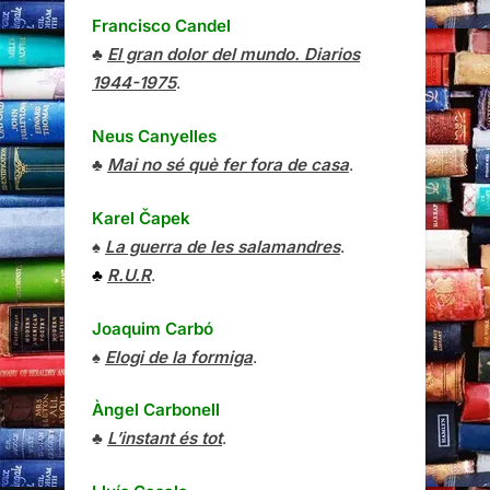
Francisco Candel
♣
El gran dolor del mundo. Diarios
1944-1975
.
Neus Canyelles
♣
Mai no sé què fer fora de casa
.
Karel Čapek
♠
La guerra de les salamandres
.
♣
R.U.R
.
Joaquim Carbó
♠
Elogi de la formiga
.
Àngel Carbonell
♣
L’instant és tot
.