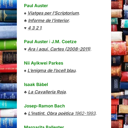
Paul Auster
♠
Viatges per l’Scriptorium
.
♣
Informe de l’interior
.
♥
4 3 2 1
.
Paul Auster
i
J.M. Coetze
♥
Ara i aquí. Cartes (2008-2011)
.
Nii Ayikwei Parkes
♠
L’enigma de l’ocell blau
.
Isaak Bàbel
♣
La Cavalleria Roja
.
Josep-Ramon Bach
♣
L’instint. Obra poètica
1962-1993
.
Margarita Ballester