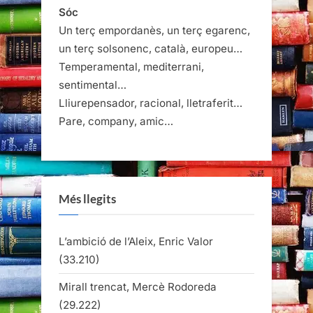
Sóc
Un terç empordanès, un terç egarenc,
un terç solsonenc, català, europeu…
Temperamental, mediterrani,
sentimental…
Lliurepensador, racional, lletraferit…
Pare, company, amic…
Més llegits
L’ambició de l’Aleix, Enric Valor
(33.210)
Mirall trencat, Mercè Rodoreda
(29.222)