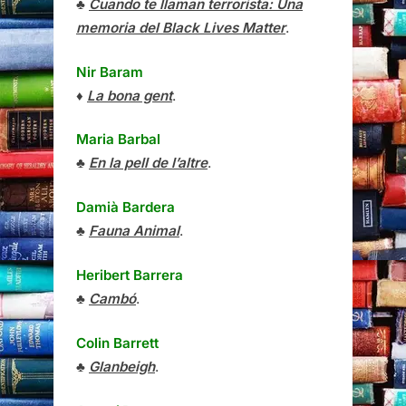
♣
Cuando te llaman terrorista: Una
memoria del Black Lives Matter
.
Nir Baram
♦
La bona gent
.
Maria Barbal
♣
En la pell de l’altre
.
Damià Bardera
♣
Fauna Animal
.
Heribert Barrera
♣
Cambó
.
Colin Barrett
♣
Glanbeigh
.