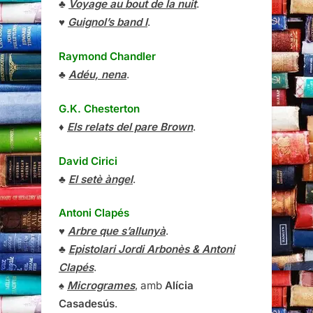
♣
Voyage au bout de la nuit
.
♥
Guignol’s band I
.
Raymond Chandler
♣
Adéu, nena
.
G.K. Chesterton
♦
Els relats del pare Brown
.
David Cirici
♣
El setè àngel
.
Antoni Clapés
♥
Arbre que s’allunyà
.
♣
Epistolari Jordi Arbonès & Antoni
Clapés
.
♠
Microgrames
, amb
Alícia
Casadesús
.