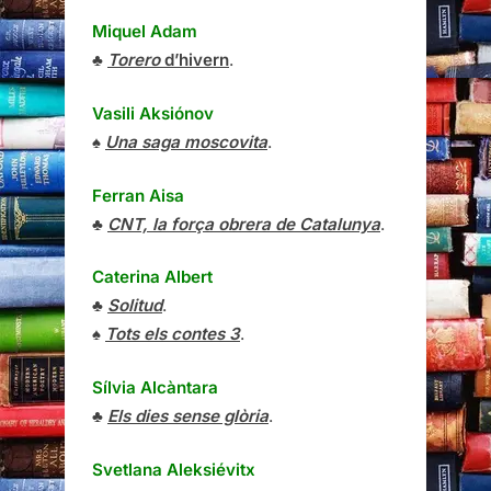
Miquel Adam
♣
Torero
d’hivern
.
Vasili Aksiónov
♠
Una saga moscovita
.
Ferran Aisa
♣
CNT, la força obrera de Catalunya
.
Caterina Albert
♣
Solitud
.
♠
Tots els contes 3
.
Sílvia Alcàntara
♣
Els dies sense glòria
.
Svetlana Aleksiévitx