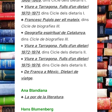
1966-1969
, dins Cicle dels dietaris I.
♥
Viure a Tarragona, Fulls d’un dietari
1970-1971
, dins Cicle dels dietaris I.
♣
Francesc Pujols per ell mateix
, dins
Cicle de biografies III
.
♥
Geografia espiritual de Catalunya
,
dins
Cicle de biografies III
.
♦
Viure a Tarragona, Fulls d’un dietari
1972-1974
, dins Cicle dels dietaris II.
♠
Viure a Tarragona, Fulls d’un dietari
1975-1976
, dins Cicle dels dietaris II.
♦
De França a Mèxic. Dietari de
viatge
.
Ana Blandiana
♣
La por de la literatura
.
Hans Blumenberg