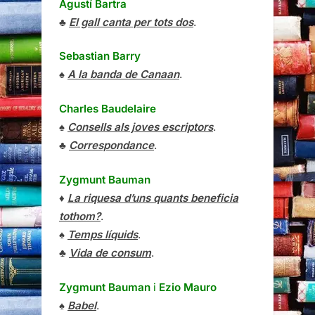
Agustí Bartra
♣
El gall canta per tots dos
.
Sebastian Barry
♠
A la banda de Canaan
.
Charles Baudelaire
♠
Consells als joves escriptors
.
♣
Correspondance
.
Zygmunt Bauman
♦
La riquesa d’uns quants beneficia
tothom?
.
♠
Temps líquids
.
♣
Vida de consum
.
Zygmunt Bauman
i
Ezio Mauro
♠
Babel
.