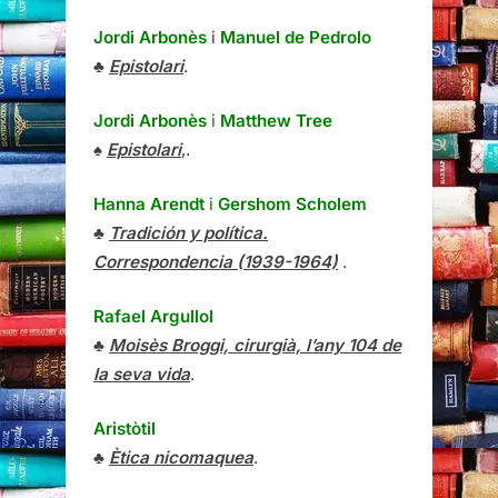
Jordi Arbonès
i
Manuel de Pedrolo
♣
Epistolari
.
Jordi Arbonès
i
Matthew Tree
♠
Epistolari
,.
Hanna Arendt
i
Gershom Scholem
♣
Tradición y política.
Correspondencia (1939-1964)
.
Rafael Argullol
♣
Moisès Broggi, cirurgià, l’any 104 de
la seva vida
.
Aristòtil
♣
Ètica nicomaquea
.