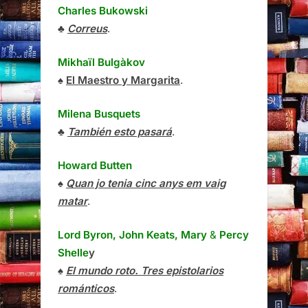
Charles Bukowski
♣
Correus
.
Mikhaïl Bulgàkov
♠
El Maestro y Margarita
.
Milena Busquets
♣
También esto pasará
.
Howard Butten
♠
Quan jo tenia cinc anys em vaig
matar
.
Lord Byron, John Keats, Mary
&
Percy
Shelle
y
♠
El mundo roto. Tres epistolarios
románticos
.