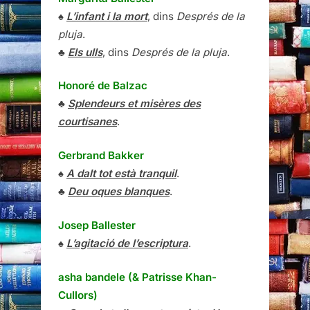
♠
L’infant i la mort
, dins
Després de la
pluja
.
♣
Els ulls
, dins
Després de la pluja
.
Honoré de Balzac
♣
Splendeurs et misères des
courtisanes
.
Gerbrand Bakker
♠
A dalt tot està tranquil
.
♣
Deu oques blanques
.
Josep Ballester
♠
L’agitació de l’escriptura
.
asha bandele (& Patrisse Khan-
Cullors)