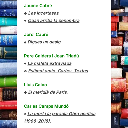
Jaume Cabré
♣
Les incerteses
.
♥
Quan arriba la penombra
.
Jordi Cabré
♠
Digues un desig
.
Pere Calders
i
Joan Triadú
♠
La maleta extraviada
.
♣
Estimat amic. Cartes. Textos
.
Lluís Calvo
♣
El meridià de París
.
Carles Camps Mundó
♠
La mort i la paraula Obra poètica
(1988-2018)
.