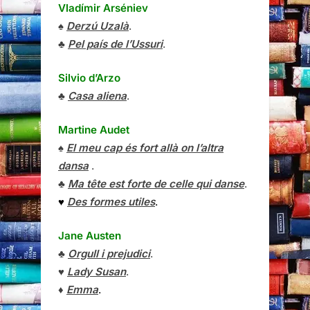
Vladímir Arséniev
♠
Derzú Uzalà
.
♣
Pel país de l’Ussuri
.
Silvio d’Arzo
♣
Casa aliena
.
Martine Audet
♠
El meu cap és fort allà on l’altra
dansa
.
♣
Ma tête est forte de celle qui danse
.
♥
Des formes utiles
.
Jane Austen
♣
Orgull i prejudici
.
♥
Lady Susan
.
♦
Emma
.