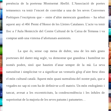
presència de la poetessa Montserrat Abelló. L’Associació de poetes
terrassencs va tenir l’encert de convidar a una de les seves Converses
Poètiques l’escriptora que – entre d’altre merescuts guardons – ha rebut
aquest any el 40è Premi d’Honor de les Lletres Catalanes. L’acte va tenir
lloc a l’Aula Hemicicle del Centre Cultural de la Caixa de Terrassa i va
comptar amb una vintena d’afortunats assistents.
La que és, sense cap mena de dubte, una de les més grans
poetesses del darrer mig segle, va demostrar que grandesa i humilitat no
només poden, sinó que haurien d’anar sempre de la mà. La seva
naturalitat i simplicitat ve a significar un venturós glop d’aire fresc dins
el món cultural català. Aquest món quasi surrealista del nostre país, que a
vegades no sap ni com ha de definir-se a ell mateix. Un món endogàmic i
tancat, avesat a les excentricitats, la condescendència i les ínfules de
superioritat de la majoria de les seves patums i patumetes…