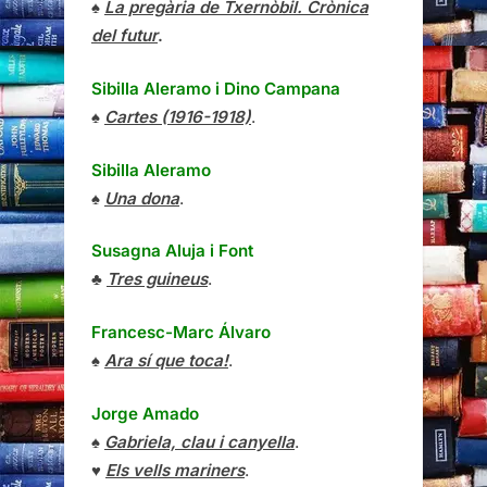
♠
La pregària de Txernòbil. Crònica
del futur
.
Sibilla Aleramo
i
Dino Campana
♠
Cartes (1916-1918)
.
Sibilla Aleramo
♠
Una dona
.
Susagna Aluja i Font
♣
Tres guineus
.
Francesc-Marc Álvaro
♠
Ara sí que toca!
.
Jorge Amado
♠
Gabriela, clau i canyella
.
♥
Els vells mariners
.