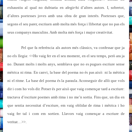
exhaustiu al qual no dubtaria en afegir-hi d’altres autors. I, sobretot,
d’altres poetesses joves amb una obra de gran interès. Poetesses que,
segons el seu parer, escriuen amb molta més força i llibertat que no pas els
seus companys masculins. Amb molta més força i major creativitat.
Pel que fa referència als autors més clàssics, va confessar que ja
no els llegia: <<Ho vaig fer en el seu moment, en el seu temps, però ara ja
no. Durant molts i molts anys, semblava que no es pugues escriure sense
mètrica ni rima. En canvi, la base del poema no és pas això: ni la mètrica
ni el ritme. La base del poema és la paraula. Aconseguir dir allò que vols
dir i com ho vols dir. Potser és per això que vaig començar tard a escriure:
tractava d’escriure poemes amb rima i no me’n sortia. Fins que, un dia en
que sentia necessitat d’escriure, em vaig oblidar de rima i mètrica i ho
vaig fer tal i com em sortien. Llavors vaig començar a escriure de
veritat…>>.