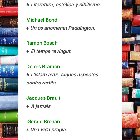
♣
Literatura, estética y nihilismo
.
Michael Bond
♠
Un ós anomenat Paddington
.
Ramon Bosch
♣
El temps revingut
.
Dolors Bramon
♣
L’islam avui. Alguns aspectes
controvertits
.
Jacques Brault
♣
À jamais
.
Gerald Brenan
♠
Una vida pròpia
.