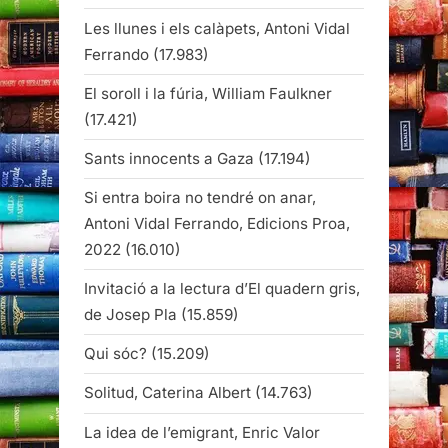
Les llunes i els calàpets, Antoni Vidal
Ferrando
(17.983)
El soroll i la fúria, William Faulkner
(17.421)
Sants innocents a Gaza
(17.194)
Si entra boira no tendré on anar,
Antoni Vidal Ferrando, Edicions Proa,
2022
(16.010)
Invitació a la lectura d’El quadern gris,
de Josep Pla
(15.859)
Qui sóc?
(15.209)
Solitud, Caterina Albert
(14.763)
La idea de l’emigrant, Enric Valor