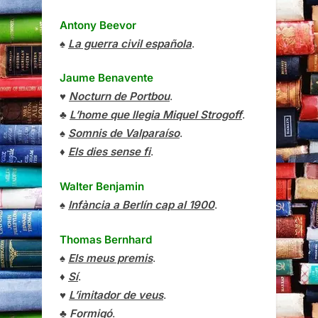
Antony Beevor
♠
La guerra civil española
.
Jaume Benavente
♥
Nocturn de Portbou
.
♣
L’home que llegia Miquel Strogoff
.
♠
Somnis de Valparaíso
.
♦
Els dies sense fi
.
Walter Benjamin
♠
Infància a Berlín cap al 1900
.
Thomas Bernhard
♠
Els meus premis
.
♦
Sí
.
♥
L’imitador de veus
.
♣
Formigó
.