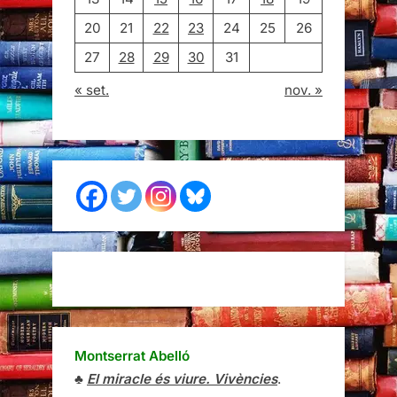
20
21
22
23
24
25
26
27
28
29
30
31
« set.
nov. »
Montserrat Abelló
♣
El miracle és viure. Vivències
.