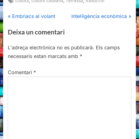
Tags:
,
,
,
cultura
cultura catalana
Terrassa
traducció
Navegació
P
N
Embriacs al volant
Intel·ligència econòmica
r
e
d'entrades
Deixa un comentari
e
x
v
t
L'adreça electrònica no es publicarà.
Els camps
i
P
necessaris estan marcats amb
*
o
o
u
s
Comentari
*
s
t
P
:
o
s
t
: