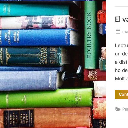
El v
Po
ma
on
Lectu
un de
a dis
ho de
Molt
Cont
Pa