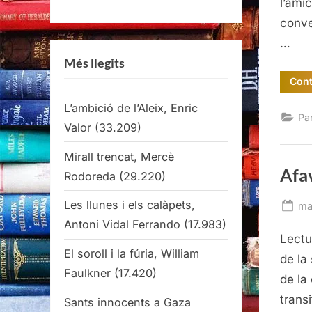
l’ami
conve
…
Més llegits
Cont
L’ambició de l’Aleix, Enric
Pa
Valor
(33.209)
Mirall trencat, Mercè
Afav
Rodoreda
(29.220)
Les llunes i els calàpets,
Po
ma
on
Antoni Vidal Ferrando
(17.983)
Lectu
El soroll i la fúria, William
de la
Faulkner
(17.420)
de la
transi
Sants innocents a Gaza