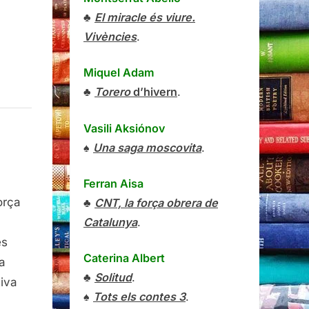
♣
El miracle és viure.
Vivències
.
Miquel Adam
♣
Torero
d’hivern
.
Vasili Aksiónov
♠
Una saga moscovita
.
Ferran Aisa
orça
♣
CNT, la força obrera de
omia,
r
Catalunya
.
guez
es
ero…!
Caterina Albert
a
♣
Solitud
.
tiva
♠
Tots els contes 3
.