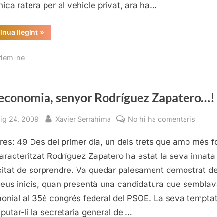
nica ratera per al vehicle privat, ara ha…
“Afavorim
inua llegint
»
la
mobilitat
escolar”
rlem-ne
l’economia, senyor Rodríguez Zapatero…!
sted
By
a
ig 24, 2009
Xavier Serrahima
No hi ha comentaris
És
res: 49 Des del primer dia, un dels trets que amb més f
l’econ
senyo
aracteritzat Rodríguez Zapatero ha estat la seva innata
Rodrí
itat de sorprendre. Va quedar palesament demostrat d
Zapat
seus inicis, quan presentà una candidatura que semblav
monial al 35è congrés federal del PSOE. La seva tempta
sputar-li la secretaria general del…