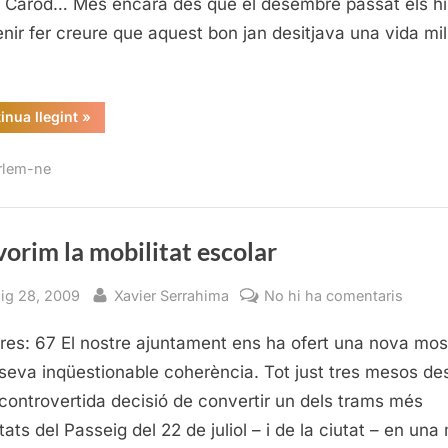
c Carod… Més encara des que el desembre passat els hi
nir fer creure que aquest bon jan desitjava una vida mil
“Montilla,
inua llegint
»
sense
Esquerra”
rlem-ne
orim la mobilitat escolar
sted
By
a
ig 28, 2009
Xavier Serrahima
No hi ha comentaris
Afavo
res: 67 El nostre ajuntament ens ha ofert una nova mos
la
mobili
 seva inqüestionable coherència. Tot just tres mesos de
escola
 controvertida decisió de convertir un dels trams més
tats del Passeig del 22 de juliol – i de la ciutat – en un