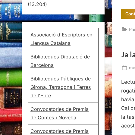
(13.204)
Cont
Pa
Associació d'Escriptors en
Llengua Catalana
Ja l
Biblioteques Diputació de
Barcelona
Po
ma
on
Biblioteques Públiques de
Lectu
Girona, Tarragona i Terres
rogat
de l'Ebre
havia
Cal c
Convocatòries de Premis
la ta
de Contes i Novel·la
acos
Convocatòries de Premis