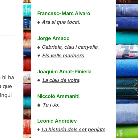
Francesc-Marc Álvaro
♠
Ara sí que toca!
.
Jorge Amado
♠
Gabriela, clau i canyella
.
♥
Els vells mariners
.
ro,
Joaquim Amat-Piniella
 hi ha
♣
La clau de volta
.
ú que
ingui
Niccoló Ammaniti
♣
Tu i Jo
.
ència
Leonid Andréiev
♦
La història dels set penjats
.