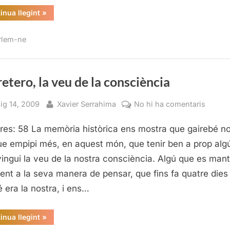
“Ja
inua llegint
»
la
tenim
aquí…!”
rlem-ne
etero, la veu de la consciència
sted
By
a
ig 14, 2009
Xavier Serrahima
No hi ha comentaris
Carrete
res: 58 La memòria històrica ens mostra que gairebé no
la
veu
ue empipi més, en aquest món, que tenir ben a prop alg
de
ingui la veu de la nostra consciència. Algú que es mant
la
ent a la seva manera de pensar, que fins fa quatre dies
consci
 era la nostra, i ens…
“Carretero,
inua llegint
»
la