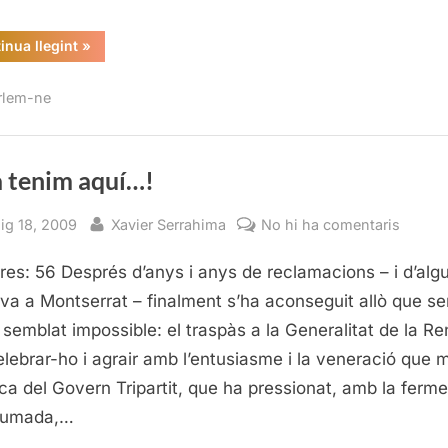
“És
inua llegint
»
l’economia,
senyor
Rodríguez
rlem-ne
Zapatero…!”
a tenim aquí…!
sted
By
a
ig 18, 2009
Xavier Serrahima
No hi ha comentaris
Ja
res: 56 Després d’anys i anys de reclamacions – i d’alg
la
tenim
iva a Montserrat – finalment s’ha aconseguit allò que s
aquí…!
 semblat impossible: el traspàs a la Generalitat de la Re
elebrar-ho i agrair amb l’entusiasme i la veneració que 
sca del Govern Tripartit, que ha pressionat, amb la ferm
tumada,…