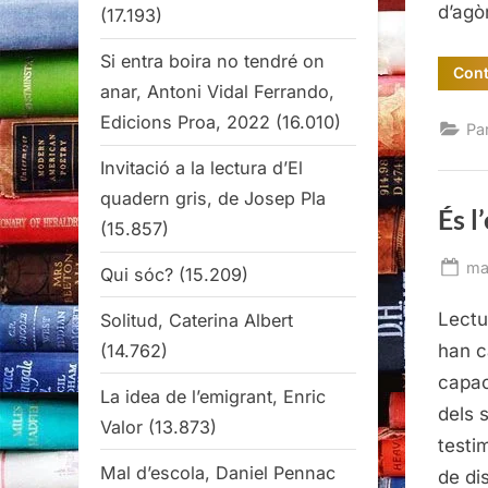
d’agò
(17.193)
Si entra boira no tendré on
Cont
anar, Antoni Vidal Ferrando,
Edicions Proa, 2022
(16.010)
Pa
Invitació a la lectura d’El
quadern gris, de Josep Pla
És 
(15.857)
Po
ma
Qui sóc?
(15.209)
on
Lectu
Solitud, Caterina Albert
(14.762)
han c
capac
La idea de l’emigrant, Enric
dels 
Valor
(13.873)
testi
Mal d’escola, Daniel Pennac
de di