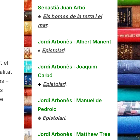
Sebastià Juan Arbó
♣
Els homes de la terra i el
mar
.
Jordi Arbonès
i
Albert Manent
♠
Epistolari
.
t el
Jordi Arbonès
i
Joaquim
es
litat
Carbó
es –
♣
Epistolari
.
is
de
Jordi Arbonès
i
Manuel de
Pedrolo
♣
Epistolari
.
Jordi Arbonès
i
Matthew Tree