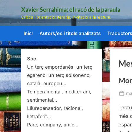
Skip
Xavier Serrahima: el racó de la paraula
to
Crítica i orientació literària: invitació a la lectura.
content
Inici
Autors/es i títols analitzats
Traductors/
Sóc
Me
Un terç empordanès, un terç
egarenc, un terç solsonenc,
Mont
català, europeu…
Temperamental, mediterrani,
Po
ma
sentimental…
on
Lectu
Lliurepensador, racional,
més c
lletraferit…
espan
Pare, company, amic…