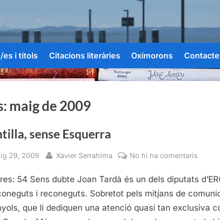
es i títols
Citacions literàries
Oxímorons
Contacte
s:
maig de 2009
illa, sense Esquerra
sted
By
a
ig 29, 2009
Xavier Serrahima
No hi ha comentaris
Montil
res: 54 Sens dubte Joan Tardà és un dels diputats d’E
sense
Esque
oneguts i reconeguts. Sobretot pels mitjans de comuni
yols, que li dediquen una atenció quasi tan exclusiva 