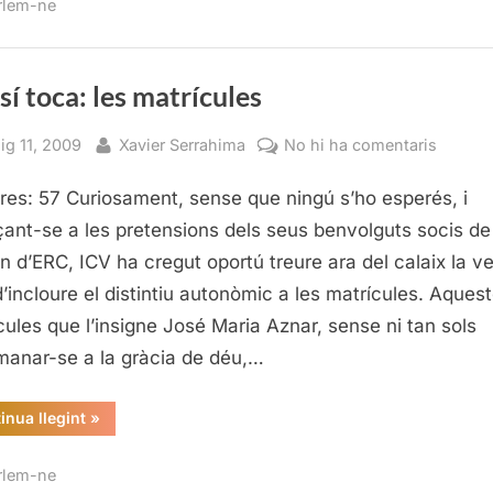
rlem-ne
sí toca: les matrícules
sted
By
a
ig 11, 2009
Xavier Serrahima
No hi ha comentaris
Ara
res: 57 Curiosament, sense que ningú s’ho esperés, i
sí
toca:
ant-se a les pretensions dels seus benvolguts socis de
les
n d’ERC, ICV ha cregut oportú treure ara del calaix la ve
matrícu
d’incloure el distintiu autonòmic a les matrícules. Aques
cules que l’insigne José Maria Aznar, sense ni tan sols
anar-se a la gràcia de déu,…
“Ara
inua llegint
»
sí
toca:
les
rlem-ne
matrícules”