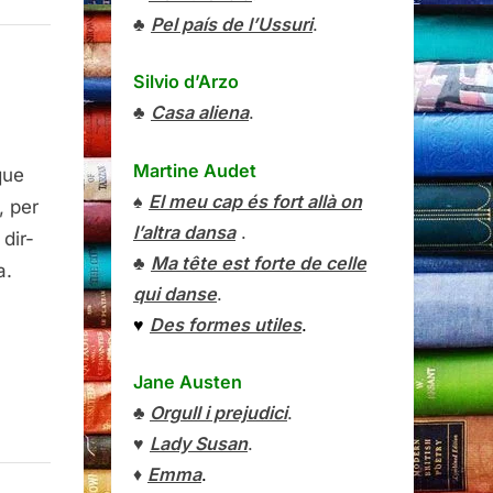
♣
Pel país de l’Ussuri
.
Silvio d’Arzo
♣
Casa aliena
.
Martine Audet
que
♠
El meu cap és fort allà on
, per
l’altra dansa
.
 dir-
♣
Ma tête est forte de celle
a.
qui danse
.
♥
Des formes utiles
.
Jane Austen
♣
Orgull i prejudici
.
♥
Lady Susan
.
♦
Emma
.