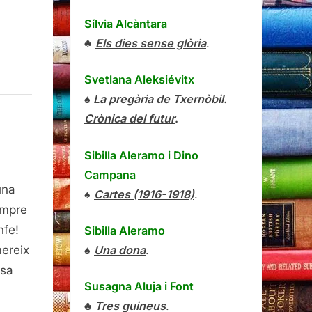
Sílvia Alcàntara
♣
Els dies sense glòria
.
Svetlana Aleksiévitx
♠
La pregària de Txernòbil.
Crònica del futur
.
Sibilla Aleramo
i
Dino
Campana
una
♠
Cartes (1916-1918)
.
empre
nfe!
Sibilla Aleramo
♠
Una dona
.
mereix
esa
Susagna Aluja i Font
♣
Tres guineus
.