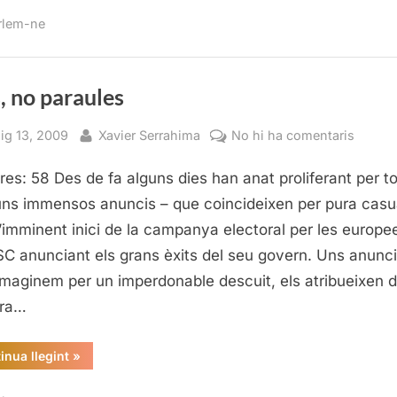
veu
de
rlem-ne
la
consciència”
, no paraules
sted
By
a
ig 13, 2009
Xavier Serrahima
No hi ha comentaris
Fets,
res: 58 Des de fa alguns dies han anat proliferant per to
no
paraul
uns immensos anuncis – que coincideixen per pura casua
’imminent inici de la campanya electoral per les europe
SC anunciant els grans èxits del seu govern. Uns anunc
imaginem per un imperdonable descuit, els atribueixen 
ra…
“Fets,
inua llegint
»
no
paraules”