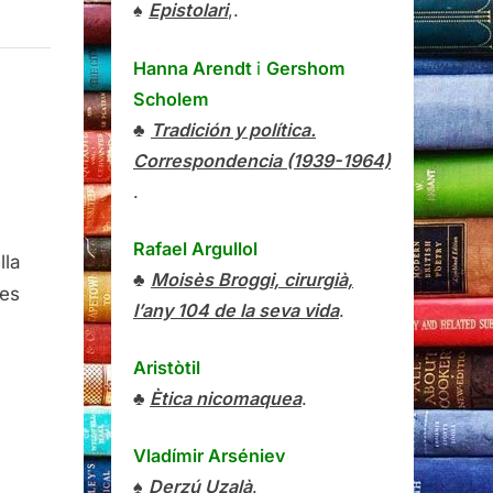
♠
Epistolari
,.
Hanna Arendt
i
Gershom
Scholem
♣
Tradición y política.
Correspondencia (1939-1964)
.
Rafael Argullol
lla
♣
Moisès Broggi, cirurgià,
les
tes
l’any 104 de la seva vida
.
Aristòtil
♣
Ètica nicomaquea
.
Vladímir Arséniev
♠
Derzú Uzalà
.