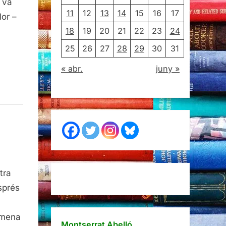
 va
11
12
13
14
15
16
17
lor –
18
19
20
21
22
23
24
25
26
27
28
29
30
31
« abr.
juny »
rim
tra
tat
sprés
r
a mena
Montserrat Abelló