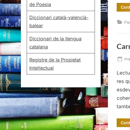
de Poesia
Cont
Diccionari català-valencià-
Pa
balear
Diccionari de la llengua
Carr
catalana
Po
ma
Registre de la Propietat
on
Intel·lectual
Lectu
res q
esdev
coher
també
Cont