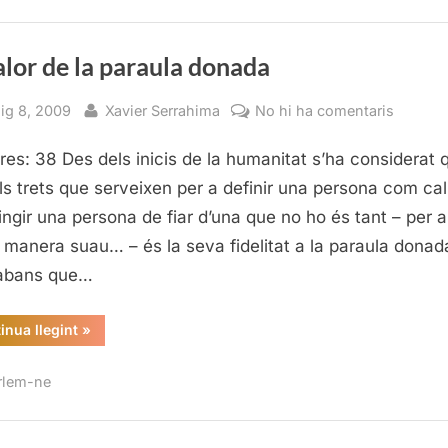
alor de la paraula donada
sted
By
a
ig 8, 2009
Xavier Serrahima
No hi ha comentaris
El
res: 38 Des dels inicis de la humanitat s’ha considerat 
valor
de
ls trets que serveixen per a definir una persona com cal
la
tingir una persona de fiar d’una que no ho és tant – per a
paraula
 manera suau… – és la seva fidelitat a la paraula donad
donada
 abans que…
“El
inua llegint
»
valor
de
la
rlem-ne
paraula
donada”