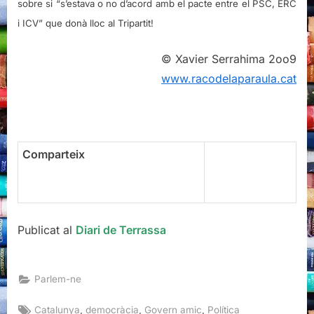
sobre si “s’estava o no d’acord amb el pacte entre el PSC, ERC
i ICV” que donà lloc al Tripartit!
© Xavier Serrahima 2oo9
www.racodelaparaula.cat
Comparteix
Publicat al
Diari de Terrassa
Parlem-ne
Tags:
,
,
,
Catalunya
democràcia
Govern amic
Política