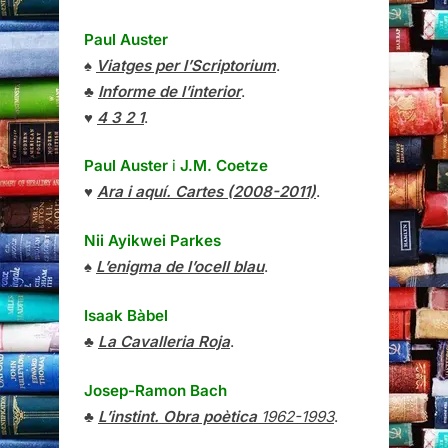
Paul Auster
♠
Viatges per l’Scriptorium
.
♣
Informe de l’interior
.
♥
4 3 2 1
.
Paul Auster
i
J.M. Coetze
♥
Ara i aquí. Cartes (2008-2011)
.
Nii Ayikwei Parkes
♠
L’enigma de l’ocell blau
.
Isaak Bàbel
♣
La Cavalleria Roja
.
Josep-Ramon Bach
♣
L’instint. Obra poètica
1962-1993
.