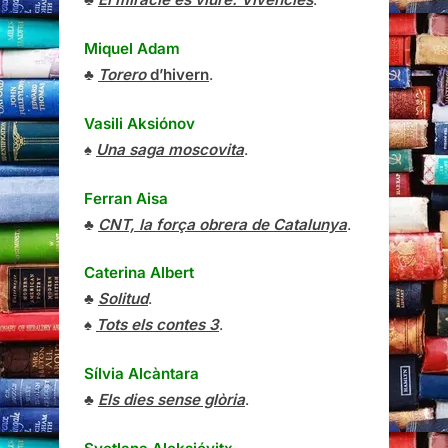
Miquel Adam
♣
Torero
d’hivern
.
Vasili Aksiónov
♠
Una saga moscovita
.
Ferran Aisa
♣
CNT, la força obrera de Catalunya
.
Caterina Albert
♣
Solitud
.
♠
Tots els contes 3
.
Sílvia Alcàntara
♣
Els dies sense glòria
.