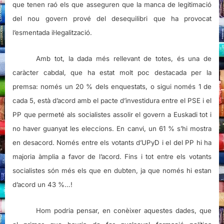
que tenen raó els que asseguren que la manca de legitimació
del nou govern prové del desequilibri que ha provocat
l’esmentada il·legalització.
Amb tot, la dada més rellevant de totes, és una de
caràcter cabdal, que ha estat molt poc destacada per la
premsa: només un 20 % dels enquestats, o sigui només 1 de
cada 5, està d’acord amb el pacte d’investidura entre el PSE i el
PP que permeté als socialistes assolir el govern a Euskadi tot i
no haver guanyat les eleccions. En canvi, un 61 % s’hi mostra
en desacord. Només entre els votants d’UPyD i el del PP hi ha
majoria àmplia a favor de l’acord. Fins i tot entre els votants
socialistes són més els que en dubten, ja que només hi estan
d’acord un 43 %…!
Hom podria pensar, en conèixer aquestes dades, que