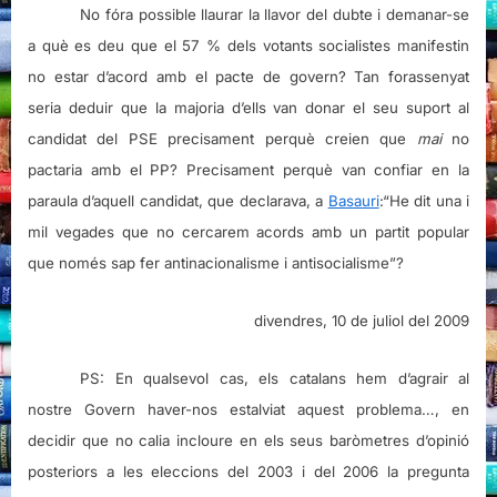
No fóra possible llaurar la llavor del dubte i demanar-se
a què es deu que el 57 % dels votants socialistes manifestin
no estar d’acord amb el pacte de govern? Tan forassenyat
seria deduir que la majoria d’ells van donar el seu suport al
candidat del PSE precisament perquè creien que
mai
no
pactaria amb el PP? Precisament perquè van confiar en la
paraula d’aquell candidat, que declarava, a
Basauri
:
“He dit una i
mil vegades que no cercarem acords amb un partit popular
que només sap fer antinacionalisme i antisocialisme”?
divendres, 10 de juliol del 2009
PS: En qualsevol cas, els catalans hem d’agrair al
nostre Govern haver-nos estalviat aquest problema…, en
decidir que no calia incloure en els seus baròmetres d’opinió
posteriors a les eleccions del 2003 i del 2006 la pregunta