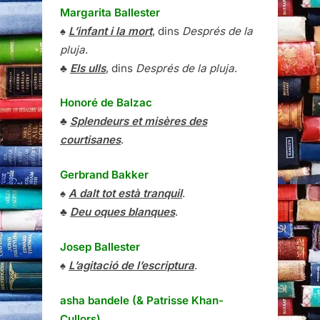
Margarita Ballester
♠
L’infant i la mort
, dins
Després de la
pluja
.
♣
Els ulls
, dins
Després de la pluja
.
Honoré de Balzac
♣
Splendeurs et misères des
courtisanes
.
Gerbrand Bakker
♠
A dalt tot està tranquil
.
♣
Deu oques blanques
.
Josep Ballester
♠
L’agitació de l’escriptura
.
asha bandele (& Patrisse Khan-
Cullors)