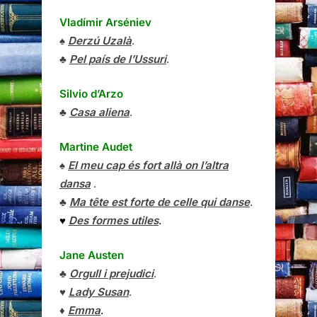
Vladímir Arséniev
♠
Derzú Uzalà
.
♣
Pel país de l’Ussuri
.
Silvio d’Arzo
♣
Casa aliena
.
Martine Audet
♠
El meu cap és fort allà on l’altra
dansa
.
♣
Ma tête est forte de celle qui danse
.
♥
Des formes utiles
.
Jane Austen
♣
Orgull i prejudici
.
♥
Lady Susan
.
♦
Emma
.