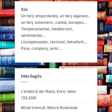
Sóc
Un terç empordanès, un terç egarenc,
un terç solsonenc, català, europeu…
Temperamental, mediterrani,
sentimental…
Lliurepensador, racional, lletraferit…
Pare, company, amic…
Més llegits
L’ambició de l’Aleix, Enric Valor
(33.208)
Mirall trencat, Mercè Rodoreda