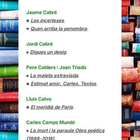
Jaume Cabré
♣
Les incerteses
.
♥
Quan arriba la penombra
.
Jordi Cabré
♠
Digues un desig
.
Pere Calders
i
Joan Triadú
♠
La maleta extraviada
.
♣
Estimat amic. Cartes. Textos
.
Lluís Calvo
♣
El meridià de París
.
Carles Camps Mundó
♠
La mort i la paraula Obra poètica
(1988-2018)
.