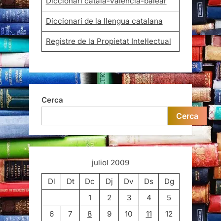
Diccionari català-valencià-balear
Diccionari de la llengua catalana
Registre de la Propietat Intel·lectual
Cerca
Cerca
juliol 2009
Dl
Dt
Dc
Dj
Dv
Ds
Dg
1
2
3
4
5
6
7
8
9
10
11
12