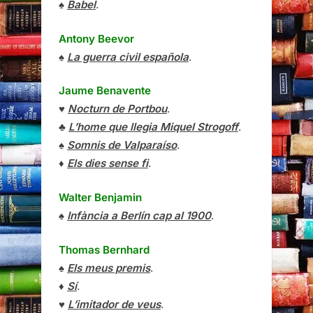
♠
Babel
.
Antony Beevor
♠
La guerra civil española
.
Jaume Benavente
♥
Nocturn de Portbou
.
♣
L’home que llegia Miquel Strogoff
.
♠
Somnis de Valparaíso
.
♦
Els dies sense fi
.
Walter Benjamin
♠
Infància a Berlín cap al 1900
.
Thomas Bernhard
♠
Els meus premis
.
♦
Sí
.
♥
L’imitador de veus
.