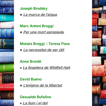
Joseph Brodsky
♣
La marca de l’aigua
.
Marc Antoni Broggi
♣
Per una mort apropiada
.
Moisès Broggi
i
Teresa Pous
♣
La necessitat de ser útil
.
Anne Brontë
♠
La llogatera de Wildfell Hall
.
David Bueno
♣
L’enigma de la llibertat
.
Gesualdo Bufalino
♠
La llum i el dol
.