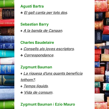
Agustí Bartra
♣
El gall canta per tots dos
.
Sebastian Barry
♠
A la banda de Canaan
.
Charles Baudelaire
♠
Consells als joves escriptors
.
♣
Correspondance
.
Zygmunt Bauman
♦
La riquesa d’uns quants beneficia
tothom?
.
♠
Temps líquids
.
♣
Vida de consum
.
Zygmunt Bauman
i
Ezio Mauro