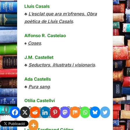
Lluís Casals
♣
L’esclat que ara m’ofrenes. Obra
poètica de Lluís Casals
.
Alfonso R. Castelao
♠
Coses
.
J.M. Castellet
♣
Seductors, il·lustrats i visionaris
.
Ada Castells
♣
Pura sang
.
Otília Castellví
0
♠
De les txeques de Barcelona a
Shares
l’Alemanya nazi
.
Louis-Ferdinand Céline