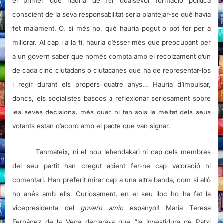
el primer que hauria de fer qualsevol formació política
conscient de la seva responsabilitat seria plantejar-se què havia
fet malament. O, si més no, què hauria pogut o pot fer per a
millorar. Al cap i a la fi, hauria d’ésser més que preocupant per
a un govern saber que només compta amb el recolzament d’un
de cada cinc ciutadans o ciutadanes que ha de representar-los
i regir durant els propers quatre anys… Hauria d’impulsar,
doncs, els socialistes bascos a reflexionar seriosament sobre
les seves decisions, més quan ni tan sols la meitat dels seus
votants estan d’acord amb el pacte que van signar.
Tanmateix, ni el nou lehendakari ni cap dels membres
del seu partit han cregut adient fer-ne cap valoració ni
comentari. Han preferit mirar cap a una altra banda, com si allò
no anés amb ells. Curiosament, en el seu lloc ho ha fet la
vicepresidenta del
govern amic
espanyol! Maria Teresa
Fernádez de la Vega declarava que “la investidura de Patxi