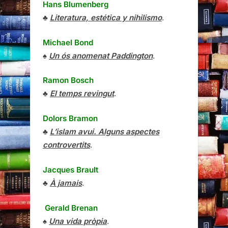
Hans Blumenberg
♣
Literatura, estética y nihilismo
.
Michael Bond
♠
Un ós anomenat Paddington
.
Ramon Bosch
♣
El temps revingut
.
Dolors Bramon
♣
L’islam avui. Alguns aspectes
controvertits
.
Jacques Brault
♣
À jamais
.
Gerald Brenan
♠
Una vida pròpia
.