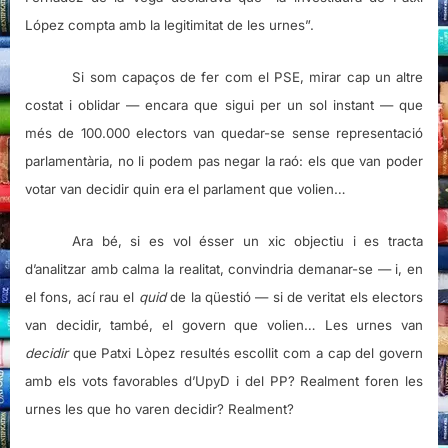
López compta amb la legitimitat de les urnes”.
Si som capaços de fer com el PSE, mirar cap un altre
costat i oblidar ­— encara que sigui per un sol instant — que
més de 100.000 electors van quedar-se sense representació
parlamentària, no li podem pas negar la raó: els que van poder
votar van decidir quin era el parlament que volien…
Ara bé, si es vol ésser un xic objectiu i es tracta
d’analitzar amb calma la realitat, convindria demanar-se — i, en
el fons, ací rau el
quid
de la qüestió — si de veritat els electors
van decidir, també, el govern que volien… Les urnes van
decidir
que Patxi Lòpez resultés escollit com a cap del govern
amb els vots favorables d’UpyD i del PP? Realment foren les
urnes les que ho varen decidir? Realment?