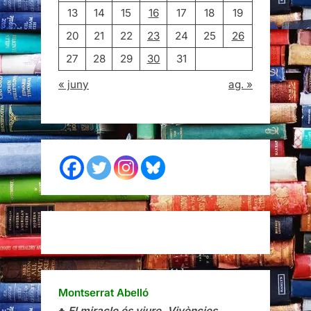
13
14
15
16
17
18
19
20
21
22
23
24
25
26
27
28
29
30
31
« juny
ag. »
Montserrat Abelló
♣
El miracle és viure. Vivències
.