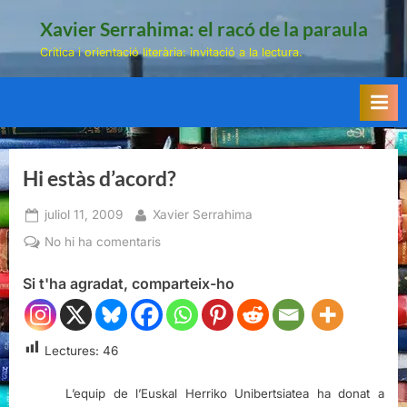
Skip
Xavier Serrahima: el racó de la paraula
to
Crítica i orientació literària: invitació a la lectura.
content
Hi estàs d’acord?
Posted
By
juliol 11, 2009
Xavier Serrahima
on
a
No hi ha comentaris
Hi
Si t'ha agradat, comparteix-ho
estàs
d’acord?
Lectures:
46
L’equip de l’Euskal Herriko Unibertsiatea ha donat a