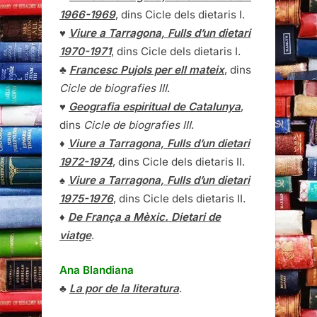
1966-1969
, dins Cicle dels dietaris I.
♥
Viure a Tarragona, Fulls d’un dietari
1970-1971
, dins Cicle dels dietaris I.
♣
Francesc Pujols per ell mateix
, dins
Cicle de biografies III
.
♥
Geografia espiritual de Catalunya
,
dins
Cicle de biografies III
.
♦
Viure a Tarragona, Fulls d’un dietari
1972-1974
, dins Cicle dels dietaris II.
♠
Viure a Tarragona, Fulls d’un dietari
1975-1976
, dins Cicle dels dietaris II.
♦
De França a Mèxic. Dietari de
viatge
.
Ana Blandiana
♣
La por de la literatura
.