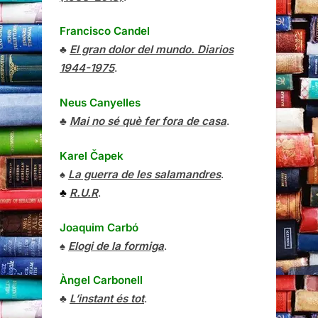
Francisco Candel
♣
El gran dolor del mundo. Diarios
1944-1975
.
Neus Canyelles
♣
Mai no sé què fer fora de casa
.
Karel Čapek
♠
La guerra de les salamandres
.
♣
R.U.R
.
Joaquim Carbó
♠
Elogi de la formiga
.
Àngel Carbonell
♣
L’instant és tot
.