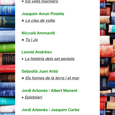
♥
Els vells mariners
.
Joaquim Amat-Piniella
♣
La clau de volta
.
Niccoló Ammaniti
♣
Tu i Jo
.
Leonid Andréiev
♦
La història dels set penjats
.
Sebastià Juan Arbó
♣
Els homes de la terra i el mar
.
Jordi Arbonès
i
Albert Manent
♠
Epistolari
.
Jordi Arbonès
i
Joaquim Carbó