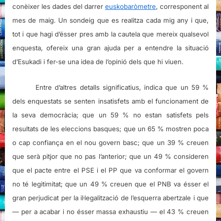
conèixer les dades del darrer
euskobaròmetre
, corresponent al
mes de maig. Un sondeig que es realitza cada mig any i que,
tot i que hagi d’ésser pres amb la cautela que mereix qualsevol
enquesta, ofereix una gran ajuda per a entendre la situació
d’Esukadi i fer-se una idea de l’opinió dels que hi viuen.
Entre d’altres detalls significatius, indica que un 59 %
dels enquestats se senten insatisfets amb el funcionament de
la seva democràcia; que un 59 % no estan satisfets pels
resultats de les eleccions basques; que un 65 % mostren poca
o cap confiança en el nou govern basc; que un 39 % creuen
que serà pitjor que no pas l’anterior; que un 49 % consideren
que el pacte entre el PSE i el PP que va conformar el govern
no té legitimitat; que un 49 % creuen que el PNB va ésser el
gran perjudicat per la il·legalització de l’esquerra abertzale i que
— per a acabar i no ésser massa exhaustiu — el 43 % creuen