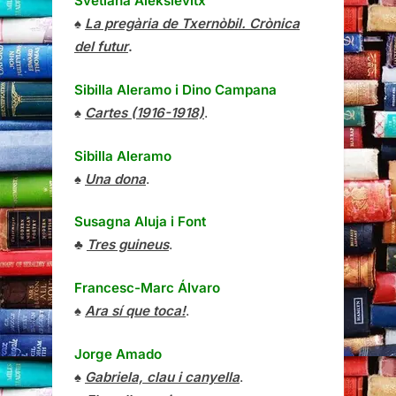
Svetlana Aleksiévitx
♠
La pregària de Txernòbil. Crònica
del futur
.
Sibilla Aleramo
i
Dino Campana
♠
Cartes (1916-1918)
.
Sibilla Aleramo
♠
Una dona
.
Susagna Aluja i Font
♣
Tres guineus
.
Francesc-Marc Álvaro
♠
Ara sí que toca!
.
Jorge Amado
♠
Gabriela, clau i canyella
.