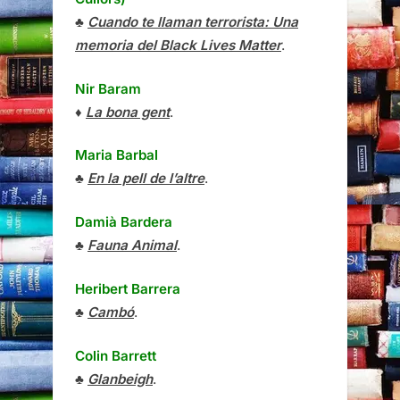
♣
Cuando te llaman terrorista: Una
memoria del Black Lives Matter
.
Nir Baram
♦
La bona gent
.
Maria Barbal
♣
En la pell de l’altre
.
Damià Bardera
♣
Fauna Animal
.
Heribert Barrera
♣
Cambó
.
Colin Barrett
♣
Glanbeigh
.