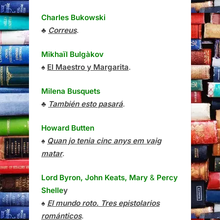
Charles Bukowski
♣
Correus
.
Mikhaïl Bulgàkov
♠
El Maestro y Margarita
.
Milena Busquets
♣
También esto pasará
.
Howard Butten
♠
Quan jo tenia cinc anys em vaig
matar
.
Lord Byron, John Keats, Mary
&
Percy
Shelle
y
♠
El mundo roto. Tres epistolarios
románticos
.