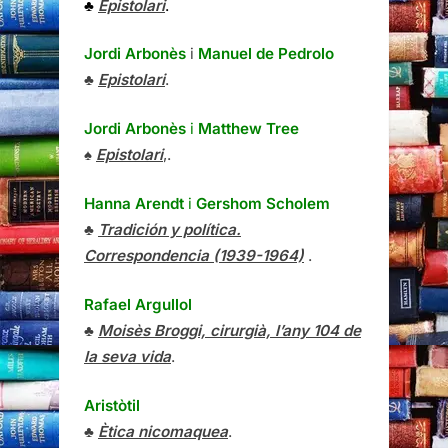
♣
Epistolari
.
Jordi Arbonès
i
Manuel de Pedrolo
♣
Epistolari
.
Jordi Arbonès
i
Matthew Tree
♠
Epistolari
,.
Hanna Arendt
i
Gershom Scholem
♣
Tradición y política.
Correspondencia (1939-1964)
.
Rafael Argullol
♣
Moisès Broggi, cirurgià, l’any 104 de
la seva vida
.
Aristòtil
♣
Ètica nicomaquea
.