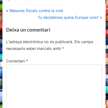
Navegació
P
Mesures fiscals contra la crisi
r
N
Tu decideixes quina Europa vols?
d'entrades
e
e
Deixa un comentari
v
x
i
t
L'adreça electrònica no es publicarà.
Els camps
o
P
necessaris estan marcats amb
*
u
o
s
s
Comentari
*
P
t
o
:
s
t
: