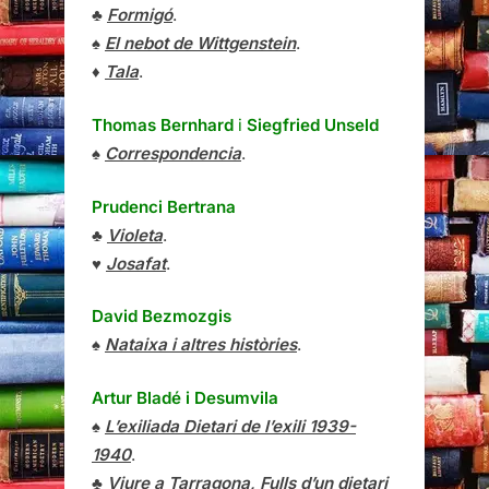
♣
Formigó
.
♠
El nebot de Wittgenstein
.
♦
Tala
.
Thomas Bernhard
i
Siegfried Unseld
♠
Correspondencia
.
Prudenci Bertrana
♣
Violeta
.
♥
Josafat
.
David Bezmozgis
♠
Nataixa i altres històries
.
Artur Bladé i Desumvila
♠
L’exiliada Dietari de l’exili 1939-
1940
.
♣
Viure a Tarragona, Fulls d’un dietari