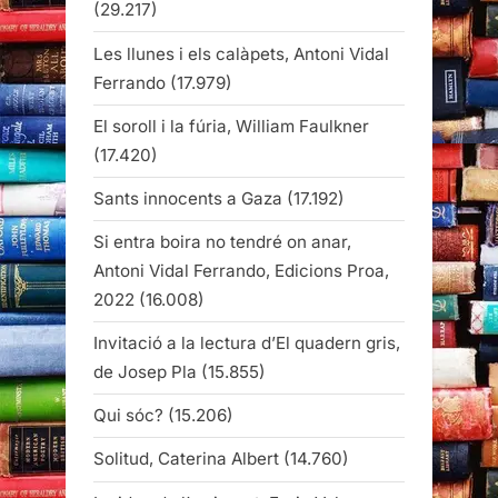
(29.217)
Les llunes i els calàpets, Antoni Vidal
Ferrando
(17.979)
El soroll i la fúria, William Faulkner
(17.420)
Sants innocents a Gaza
(17.192)
Si entra boira no tendré on anar,
Antoni Vidal Ferrando, Edicions Proa,
2022
(16.008)
Invitació a la lectura d’El quadern gris,
de Josep Pla
(15.855)
Qui sóc?
(15.206)
Solitud, Caterina Albert
(14.760)