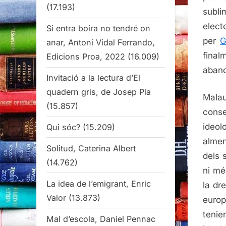
(17.193)
subli
elect
Si entra boira no tendré on
per
G
anar, Antoni Vidal Ferrando,
final
Edicions Proa, 2022
(16.009)
aband
Invitació a la lectura d’El
quadern gris, de Josep Pla
Malau
(15.857)
conse
ideol
Qui sóc?
(15.209)
almen
Solitud, Caterina Albert
dels 
(14.762)
ni mé
La idea de l’emigrant, Enric
la dr
Valor
(13.873)
europ
tenie
Mal d’escola, Daniel Pennac