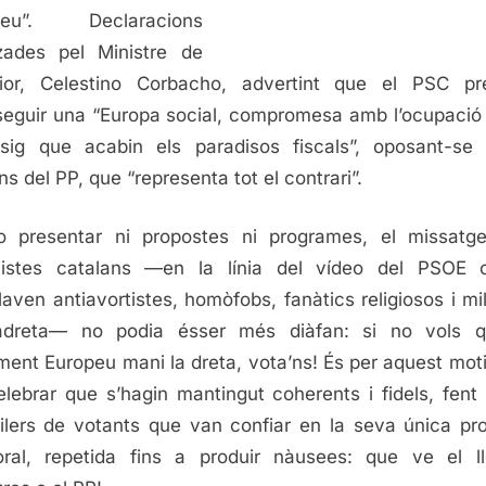
peu”. Declaracions
zades pel Ministre de
erior, Celestino Corbacho, advertint que el PSC pr
eguir una “Europa social, compromesa amb l’ocupació
sig que acabin els paradisos fiscals”, oposant-se
ns del PP, que “representa tot el contrari”.
 presentar ni propostes ni programes, el missatg
alistes catalans —en la línia del vídeo del PSOE 
aven antiavortistes, homòfobs, fanàtics religiosos i mil
tradreta— no podia ésser més diàfan: si no vols q
ment Europeu mani la dreta, vota’ns! És per aquest mot
elebrar que s’hagin mantingut coherents i fidels, fent
ilers de votants que van confiar en la seva única p
oral, repetida fins a produir nàusees: que ve el l