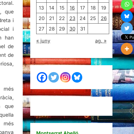
toral.
13
14
15
16
17
18
19
, que
20
21
22
23
24
25
26
reta i
27
28
29
30
31
cial i
m han
« juny
ag. »
nel de
ent de
riosa,
l més
ràcia,
a que
quella
s més
mpanya
Montserrat Abelló