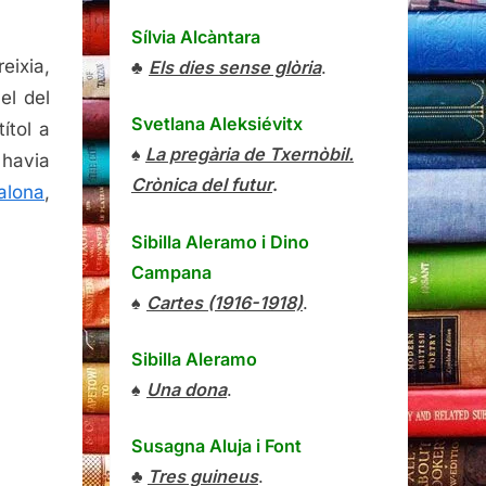
Sílvia Alcàntara
eixia,
♣
Els dies sense glòria
.
el del
Svetlana Aleksiévitx
ítol a
♠
La pregària de Txernòbil.
 havia
Crònica del futur
.
alona
,
Sibilla Aleramo
i
Dino
Campana
♠
Cartes (1916-1918)
.
Sibilla Aleramo
♠
Una dona
.
Susagna Aluja i Font
♣
Tres guineus
.