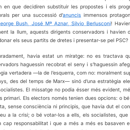
m en que decidiren substituir les propostes i els pro
orals per una successió d’
anuncis
immensos protagoni
eorge Bush, José Mª Aznar, Silvio Berlusconi
! Havien
ment la llum, aquests dirigents conservadors i havien d
onar els seus partits de dretes i presentar-se pel PSC?
radament, havia estat un miratge: no es tractava q
rvadors haguessin recobrat el seny i s’haguessin afegi
ogia vertadera —la de l’esquerra, com no: moralment sup
ys, des del temps de Marx— sinó d’una estratègia ele
socialistes. El missatge no podia ésser més evident, mé
s primari. Els electors només tenien dues opcions: o bé
eta, sense consciència ni principis, que havia dut el con
eu a la crisi; o bé votar-los a ells, els socialistes, que
n cap responsabilitat i que a més a més es basaven 