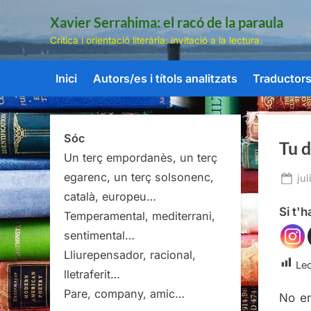
Skip
Xavier Serrahima: el racó de la paraula
to
Crítica i orientació literària: invitació a la lectura.
content
Inici
Autors/es i títols analitzats
Traductors/
Sóc
Tu d
Un terç empordanès, un terç
egarenc, un terç solsonenc,
Po
jul
on
català, europeu…
Si t'
Temperamental, mediterrani,
sentimental…
Lliurepensador, racional,
Lec
lletraferit…
Pare, company, amic…
No en