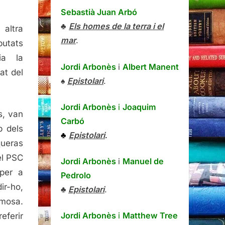
Sebastià Juan Arbó
♣
Els homes de la terra i el
 altra
mar
.
putats
ia la
Jordi Arbonès
i
Albert Manent
at del
♠
Epistolari
.
Jordi Arbonès
i
Joaquim
s, van
Carbó
p dels
♣
Epistolari
.
queras
el PSC
Jordi Arbonès
i
Manuel de
 per a
Pedrolo
ir-ho,
♣
Epistolari
.
emosa.
Jordi Arbonès
i
Matthew Tree
eferir