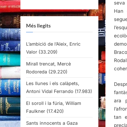
seva 
Han 
segue
Més llegits
l’esq
ecol
L’ambició de l’Aleix, Enric
demos
Valor
(33.209)
Braco
Rodal
Mirall trencat, Mercè
coher
Rodoreda
(29.220)
Les llunes i els calàpets,
Desp
Antoni Vidal Ferrando
(17.983)
fantà
ara 
El soroll i la fúria, William
l’afr
Faulkner
(17.420)
tan 
Sants innocents a Gaza
precl