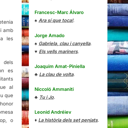
Francesc-Marc Álvaro
♠
Ara sí que toca!
.
etenia
 i amb
Jorge Amado
 a les
♠
Gabriela, clau i canyella
.
♥
Els vells mariners
.
e dels
Joaquim Amat-Piniella
on es
♣
La clau de volta
.
itants
ue al
Niccoló Ammaniti
iu que
♣
Tu i Jo
.
 honor
Leonid Andréiev
romesa
♦
La història dels set penjats
.
lop, o