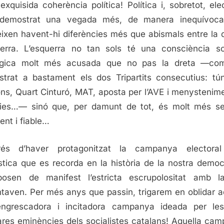
exquisida coherència política! Política i, sobretot, elec
demostrat una vegada més, de manera inequívoca
ixen havent-hi diferències més que abismals entre la d
uerra. L’esquerra no tan sols té una consciència so
ògica molt més acusada que no pas la dreta —co
trat a bastament els dos Tripartits consecutius: tú
ns, Quart Cinturó, MAT, aposta per l’AVE i menystenim
ies…— sinó que, per damunt de tot, és molt més se
ent i fiable…
rés d’haver protagonitzat la campanya electora
stica que es recorda en la història de la nostra democ
posen de manifest l’estricta escrupolositat amb l
ontaven. Per més anys que passin, trigarem en oblidar a
engrescadora i incitadora campanya ideada per le
ares eminències dels socialistes catalans! Aquella ca