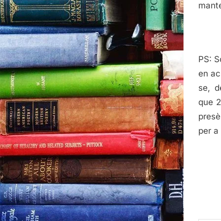
mante
PS: S
en ac
se, d
que 2
presè
per a