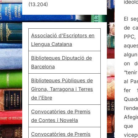
ideol
(13.204)
El se
de ca
Associació d'Escriptors en
PPC, 
Llengua Catalana
aques
algun
Biblioteques Diputació de
on d
Barcelona
“teni
Biblioteques Públiques de
al Pa
Girona, Tarragona i Terres
fer 
de l'Ebre
Quadr
l’end
Convocatòries de Premis
Afegi
de Contes i Novel·la
que 
Convocatòries de Premis
vicep