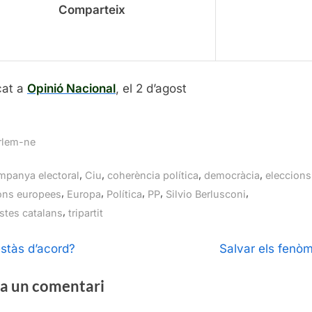
Comparteix
cat a
Opinió Nacional
, el 2 d’agost
rlem-ne
gs:
,
,
,
,
mpanya electoral
Ciu
coherència política
democràcia
eleccions
,
,
,
,
,
ons europees
Europa
Política
PP
Silvio Berlusconi
,
istes catalans
tripartit
egació
N
estàs d’acord?
Salvar els fenò
e
ntrades
a un comentari
x
t