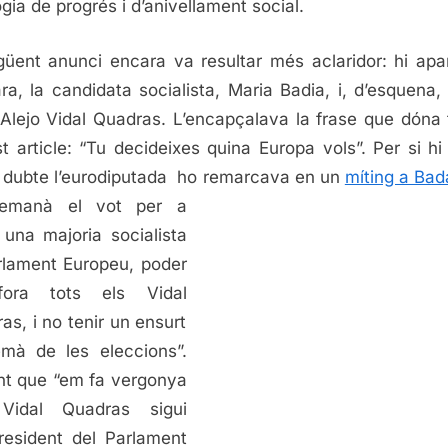
ogia de progrés i d’anivellament social.
güent anunci encara va resultar més aclaridor: hi apar
ra, la candidata socialista, Maria Badia, i, d’esquena, 
Alejo Vidal Quadras. L’encapçalava la frase que dóna t
t article: “Tu decideixes quina Europa vols”. Per si hi
 dubte l’eurodiputada ho remarcava en un
míting a Bad
e
manà el vot per a
r una majoria socialista
rlament Europeu, poder
fora tots els Vidal
as, i no tenir un ensurt
emà de les eleccions”.
nt que “em fa vergonya
Vidal Quadras sigui
resident del Parlament