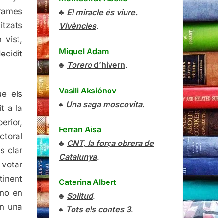
grames
♣
El miracle és viure.
tzats
Vivències
.
 vist,
Miquel Adam
ecidit
♣
Torero
d’hivern
.
Vasili Aksiónov
ue els
♠
Una saga moscovita
.
t a la
erior,
Ferran Aisa
ctoral
♣
CNT, la força obrera de
s clar
Catalunya
.
 votar
tinent
Caterina Albert
 no en
♣
Solitud
.
en una
♠
Tots els contes 3
.