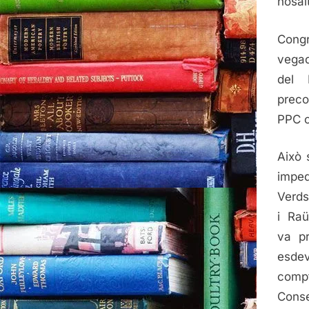
nosal
Congr
vegad
del 
preco
PPC c
Això 
imped
Verds
i Raü
va pr
esdev
compt
Conse