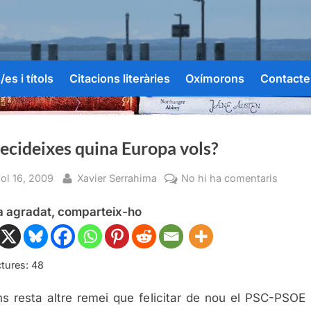
es i títols
Citacions literàries
Oxímorons
Contacte
ecideixes quina Europa vols?
sted
By
a
iol 16, 2009
Xavier Serrahima
No hi ha comentaris
Tu
ha agradat, comparteix-ho
decide
quina
Europ
vols?
tures:
48
s resta altre remei que felicitar de nou el PSC-PSOE 