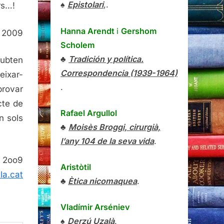
♠
Epistolari
,.
rs…!
Hanna Arendt
i
Gershom
el 2009
Scholem
♣
Tradición y política.
dubten
Correspondencia (1939-1964)
eixar-
.
provar
cte de
Rafael Argullol
n sols
♣
Moisès Broggi, cirurgià,
l’any 104 de la seva vida
.
a 2oo9
Aristòtil
la.cat
♣
Ètica nicomaquea
.
Vladímir Arséniev
♠
Derzú Uzalà
.