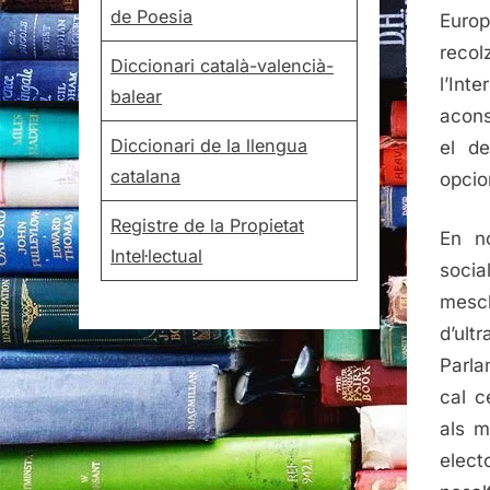
de Poesia
Euro
recol
Diccionari català-valencià-
l’Int
balear
acons
Diccionari de la llengua
el de
catalana
opcio
Registre de la Propietat
En no
Intel·lectual
soci
mescl
d’ul
Parla
cal c
als m
elect