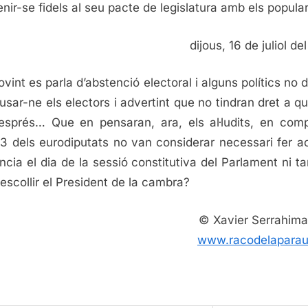
nir-se fidels al seu pacte de legislatura amb els popula
dijous, 16 de juliol d
ovint es parla d’abstenció electoral i alguns polítics no 
usar-ne els electors i advertint que no tindran dret a qu
esprés… Que en pensaran, ara, els al·ludits, en com
3 dels eurodiputats no van considerar necessari fer a
ncia el dia de la sessió constitutiva del Parlament ni ta
 escollir el President de la cambra?
© Xavier Serrahim
www.racodelaparau