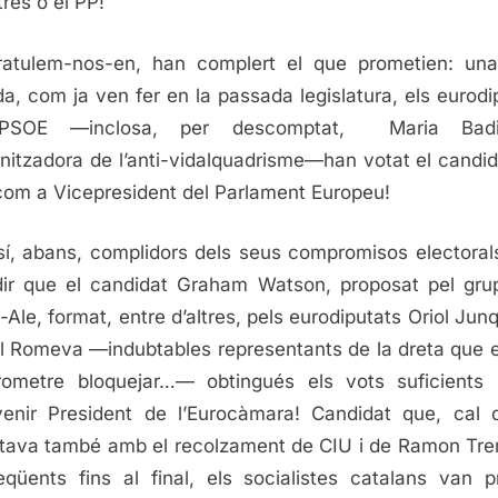
tres o el PP!
atulem-nos-en, han complert el que prometien: una
a, com ja ven fer en la passada legislatura, els eurodi
PSOE —inclosa, per descomptat, Maria Bad
nitzadora de l’anti-vidalquadrisme—han votat el candid
om a Vicepresident del Parlament Europeu!
sí, abans, complidors dels seus compromisos electoral
ir que el candidat Graham Watson, proposat pel gru
-Ale, format, entre d’altres, pels eurodiputats Oriol Jun
l Romeva —indubtables representants de la dreta que 
ometre bloquejar…— obtingués els vots suficients
enir President de l’Eurocàmara! Candidat que, cal d
ava també amb el recolzament de CIU i de Ramon Tr
qüents fins al final, els socialistes catalans van pr