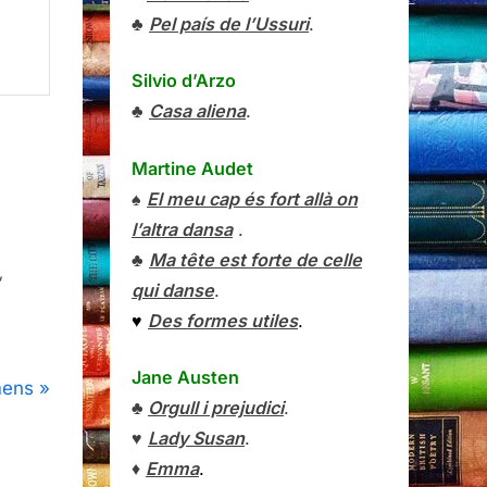
♣
Pel país de l’Ussuri
.
Silvio d’Arzo
♣
Casa aliena
.
Martine Audet
♠
El meu cap és fort allà on
l’altra dansa
.
♣
Ma tête est forte de celle
,
qui danse
.
♥
Des formes utiles
.
Jane Austen
mens
♣
Orgull i prejudici
.
♥
Lady Susan
.
♦
Emma
.