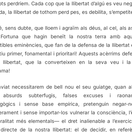
ots perdríem. Cada cop que la llibertat d’algú es veu ne
da, la llibertat de tothom perd pes, es debilita, s’empetit
, sens dubte, que lloem i agraïm als déus, al cel, als as
 Fortuna que hagin beneït la nostra terra amb aqu
atibles eminències, que fan de la defensa de la llibertat 
tiu primer, fonamental i prioritari! Aquests acèrrims def
 llibertat, que la converteixen en la seva veu i l
ama!
viat necessitarem de bell nou el seu guiatge, quan a
absurds subterfugis, falses excuses i raona
gògics i sense base empírica, pretenguin negar-
erament i sense importar-los vulnerar la consciència, l’è
ralitat més elementals— el dret inalienable a l’exerci
 directe de la nostra llibertat: el de decidir, en refe