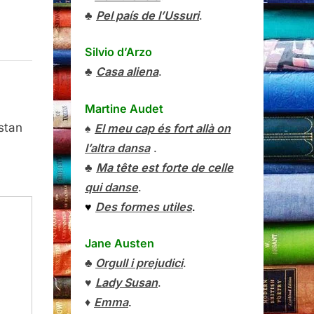
♣
Pel país de l’Ussuri
.
Silvio d’Arzo
♣
Casa aliena
.
Martine Audet
stan
♠
El meu cap és fort allà on
l’altra dansa
.
♣
Ma tête est forte de celle
qui danse
.
♥
Des formes utiles
.
Jane Austen
♣
Orgull i prejudici
.
♥
Lady Susan
.
♦
Emma
.