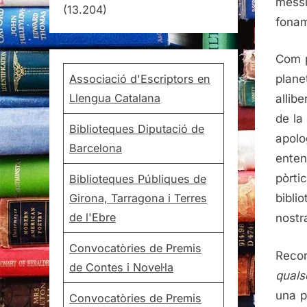
messi
(13.204)
fonam
Com p
Associació d'Escriptors en
plane
Llengua Catalana
allib
de la
Biblioteques Diputació de
apolo
Barcelona
enten
pòrti
Biblioteques Públiques de
Girona, Tarragona i Terres
bibli
de l'Ebre
nostra
Convocatòries de Premis
Recor
de Contes i Novel·la
quals
una pa
Convocatòries de Premis