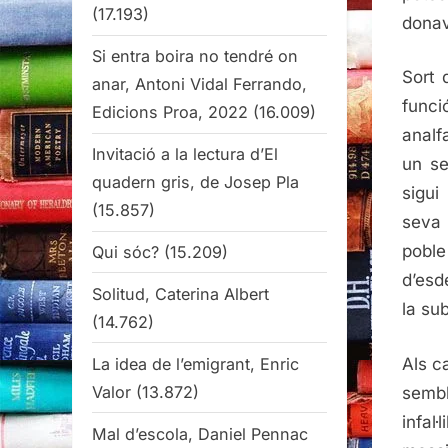
(17.193)
donav
Si entra boira no tendré on
Sort 
anar, Antoni Vidal Ferrando,
funci
Edicions Proa, 2022
(16.009)
analf
Invitació a la lectura d’El
un se
quadern gris, de Josep Pla
sigui
(15.857)
seva 
poble
Qui sóc?
(15.209)
d’esd
Solitud, Caterina Albert
la sub
(14.762)
La idea de l’emigrant, Enric
Als c
Valor
(13.872)
sembl
infal·
Mal d’escola, Daniel Pennac