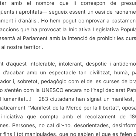
tar amb el nombre que li correspon de presu
qüents i aprofitats— segueix essent un oasi de raoname
ment i d’anàlisi. Ho hem pogut comprovar a bastame
eaccions que ha provocat la Iniciativa Legislativa Popul
esentà al Parlament amb la intenció de prohibir les cur
al nostre territori.
t d’aquest intolerable, intolerant, despòtic i antidemo
t d’acabar amb un espectacle tan civilitzat, humà, pa
rador i, sobretot, pedagògic com el de les curses de b
o s’entén com la UNESCO encara no l’hagi declarat Pat
 Humanitat…!— 283 ciutadans han signat un manifest, t
àticament “Manifest de la Mercè per la llibertat”, opos
 iniciativa que compta amb el recolzament de 18
nes. Persones, no cal dir-ho, desorientades, desinfor
r fins i tot manipulades, que no sabien el que es feien q