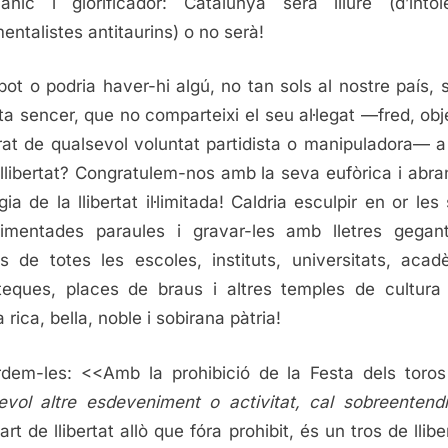
ànic i glorificador: Catalunya serà lliure (d’intol
entalistes antitaurins) o no serà!
ot o podria haver-hi algú, no tan sols al nostre país, s
ta sencer, que no comparteixi el seu al·legat —fred, obje
erat de qualsevol voluntat partidista o manipuladora— a
 llibertat? Congratulem-nos amb la seva eufòrica i abr
gia de la llibertat il·limitada! Caldria esculpir en or les
imentades paraules i gravar-les amb lletres gegan
cs de totes les escoles, instituts, universitats, acad
oteques, places de braus i altres temples de cultura
 rica, bella, noble i sobirana pàtria!
dem-les: <<Amb la prohibició de la Festa dels toro
evol altre esdeveniment o activitat, cal sobreentend
rt de llibertat allò que fóra prohibit, és un tros de llibe