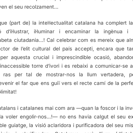
en el seu recolzament…
que (part de) la intel·lectualitat catalana ha complert l
ó d’il·lustrar, il·luminar i encaminar la ingènua i
abeta ciutadania…! Cal celebrar com es mereix que a
ctor de l’elit cultural del país accepti, encara que ta
 per aquesta crucial i imprescindible ocasió, abando
inaccessible torre d’ivori i es rebaixi a comunicar-se 
 ras per tal de mostrar-nos la llum vertadera, p
evenir el far que ens guiï vers el recte camí de la perfe
limitat!
atalans i catalanes mai com ara —quan la foscor i la inv
a voler engolir-nos…!— no ens havia calgut el seu ex
lible guiatge, la visió aclaridora i purificadora del seu m