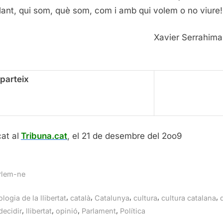
lant, qui som, què som, com i amb qui volem o no viure!
Xavier Serrahim
parteix
at al
Tribuna.cat
, el 21 de desembre del 2oo9
rlem-ne
gs:
,
,
,
,
,
logia de la llibertat
català
Catalunya
cultura
cultura catalana
,
,
,
,
decidir
llibertat
opinió
Parlament
Política