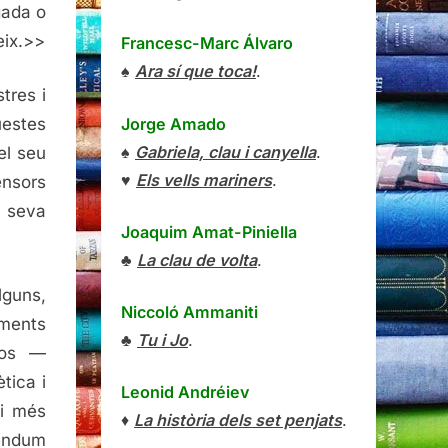
gada o
eix.>>
Francesc-Marc Álvaro
♠
Ara sí que toca!
.
tres i
Jorge Amado
estes
♠
Gabriela, clau i canyella
.
el seu
♥
Els vells mariners
.
ensors
a seva
Joaquim Amat-Piniella
♣
La clau de volta
.
lguns,
Niccoló Ammaniti
ments
♣
Tu i Jo
.
nos —
tica i
Leonid Andréiev
ci més
♦
La història dels set penjats
.
rèndum