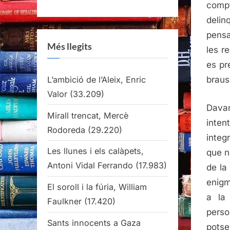
comp
delin
pensa
Més llegits
les r
es pr
L’ambició de l’Aleix, Enric
braus 
Valor
(33.209)
Davan
Mirall trencat, Mercè
inten
Rodoreda
(29.220)
integ
Les llunes i els calàpets,
que n
Antoni Vidal Ferrando
(17.983)
de la
enigm
El soroll i la fúria, William
a la
Faulkner
(17.420)
perso
Sants innocents a Gaza
potse