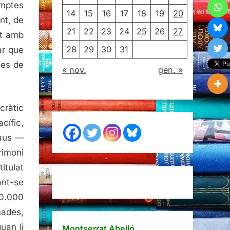
mptes
14
15
16
17
18
19
20
nt, de
21
22
23
24
25
26
27
nt amb
28
29
30
31
ar que
ses de
« nov.
gen. »
cràtic
cífic,
raus —
rimoni
itulat
ant-se
0.000
mades,
uan li
Montserrat Abelló