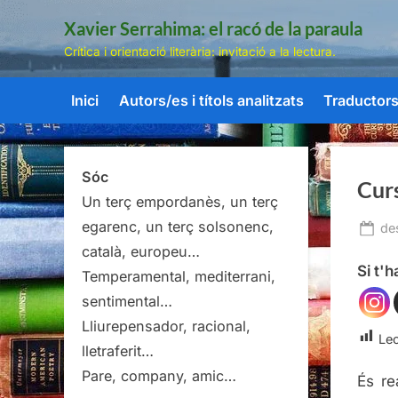
Skip
Xavier Serrahima: el racó de la paraula
to
Crítica i orientació literària: invitació a la lectura.
content
Inici
Autors/es i títols analitzats
Traductors/
Sóc
Curs
Un terç empordanès, un terç
egarenc, un terç solsonenc,
Po
de
on
català, europeu…
Si t'
Temperamental, mediterrani,
sentimental…
Lliurepensador, racional,
Lec
lletraferit…
Pare, company, amic…
És re