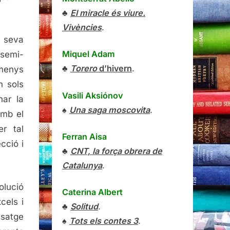
♣
El miracle és viure.
Vivències
.
a seva
Miquel Adam
 semi-
♣
Torero
d’hivern
.
lmenys
n sols
Vasili Aksiónov
nar la
♠
Una saga moscovita
.
amb el
er tal
Ferran Aisa
cció i
♣
CNT, la força obrera de
Catalunya
.
olució
Caterina Albert
cels i
♣
Solitud
.
issatge
♠
Tots els contes 3
.