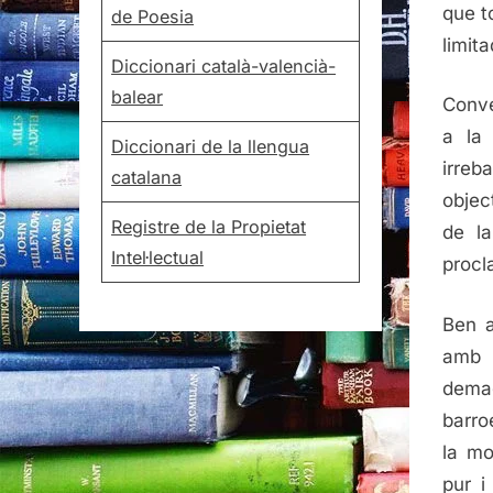
que t
de Poesia
limita
Diccionari català-valencià-
balear
Convé
a la
Diccionari de la llengua
irreb
catalana
objec
Registre de la Propietat
de la
Intel·lectual
procl
Ben a
amb 
dema
barro
la mo
pur i