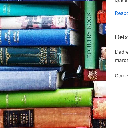
Resp
Deix
L'adr
marc
Come