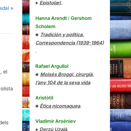
♠
Epistolari
,.
adal
Hanna Arendt
i
Gershom
Scholem
♣
Tradición y política.
Correspondencia (1939-1964)
.
Rafael Argullol
, el
♣
Moisès Broggi, cirurgià,
l’any 104 de la seva vida
.
olista
Aristòtil
♣
Ètica nicomaquea
.
Vladímir Arséniev
dels
♠
Derzú Uzalà
.