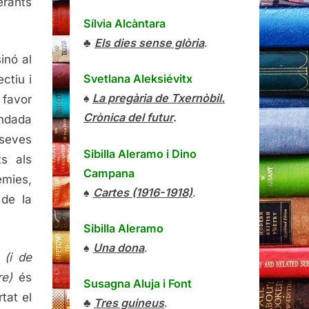
erants
Sílvia Alcàntara
♣
Els dies sense glòria
.
inó al
Svetlana Aleksiévitx
ctiu i
♠
La pregària de Txernòbil.
 favor
Crònica del futur
.
andada
 seves
Sibilla Aleramo
i
Dino
ts als
Campana
èmies,
♠
Cartes (1916-1918)
.
 de la
Sibilla Aleramo
♠
Una dona
.
s
(i de
re)
és
Susagna Aluja i Font
rtat el
♣
Tres guineus
.