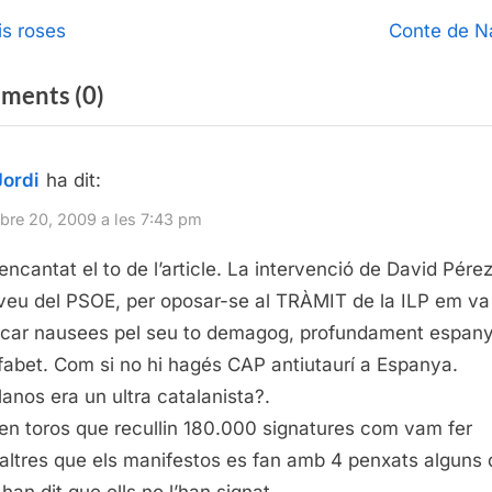
egació
N
is roses
Conte de N
e
ntrades
on
ments
(0)
x
t
“Curses
P
de
Jordi
ha dit:
o
braus
s
re 20, 2009 a les 7:43 pm
i
t
encantat el to de l’article. La intervenció de David Pérez
llibertat”
:
veu del PSOE, per oposar-se al TRÀMIT de la ILP em va
car nausees pel seu to demagog, profundament espany
lfabet. Com si no hi hagés CAP antiutaurí a Espanya.
lanos era un ultra catalanista?.
len toros que recullin 180.000 signatures com vam fer
altres que els manifestos es fan amb 4 penxats alguns 
han dit que ells no l’han signat.