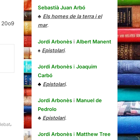
Sebastià Juan Arbó
♣
Els homes de la terra i el
a 20o9
mar
.
Jordi Arbonès
i
Albert Manent
♠
Epistolari
.
Jordi Arbonès
i
Joaquim
Carbó
♣
Epistolari
.
Jordi Arbonès
i
Manuel de
Pedrolo
♣
Epistolari
.
,
debat
Jordi Arbonès
i
Matthew Tree