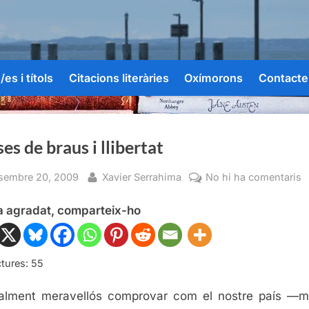
es i títols
Citacions literàries
Oxímorons
Contacte
es de braus i llibertat
sted
By
a
sembre 20, 2009
Xavier Serrahima
No hi ha comentaris
C
ha agradat, comparteix-ho
d
b
i
ll
tures:
55
alment meravellós comprovar com el nostre país —m