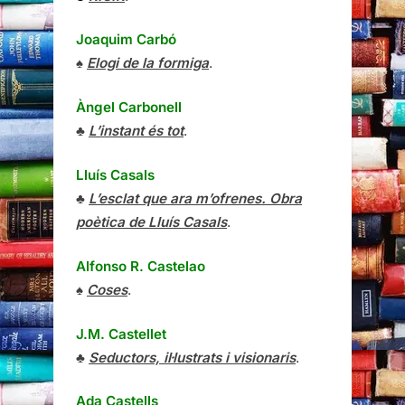
Joaquim Carbó
♠
Elogi de la formiga
.
Àngel Carbonell
♣
L’instant és tot
.
Lluís Casals
♣
L’esclat que ara m’ofrenes. Obra
poètica de Lluís Casals
.
Alfonso R. Castelao
♠
Coses
.
J.M. Castellet
♣
Seductors, il·lustrats i visionaris
.
Ada Castells