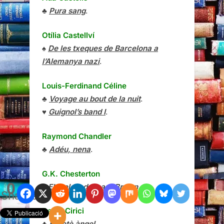
♣
Pura sang
.
Otília Castellví
♠
De les txeques de Barcelona a
l’Alemanya nazi
.
Louis-Ferdinand Céline
♣
Voyage au bout de la nuit
.
♥
Guignol’s band I
.
Raymond Chandler
♣
Adéu, nena
.
G.K. Chesterton
0
♦
Els relats del pare Brown
.
Shares
David Cirici
♣
El setè àngel
.