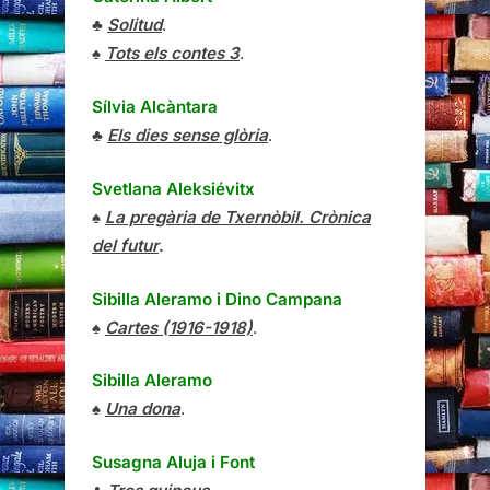
♣
Solitud
.
♠
Tots els contes 3
.
Sílvia Alcàntara
♣
Els dies sense glòria
.
Svetlana Aleksiévitx
♠
La pregària de Txernòbil. Crònica
del futur
.
Sibilla Aleramo
i
Dino Campana
♠
Cartes (1916-1918)
.
Sibilla Aleramo
♠
Una dona
.
Susagna Aluja i Font