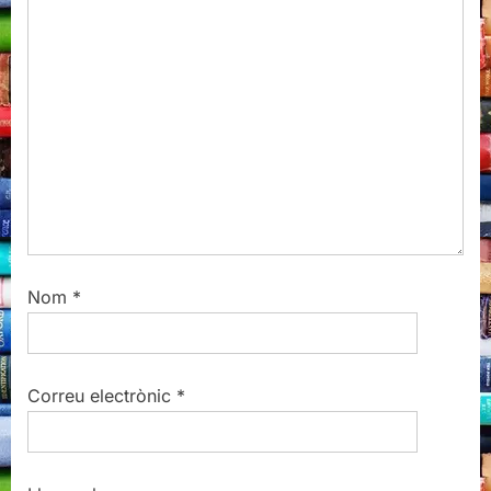
o
:
s
t
:
Nom
*
Correu electrònic
*