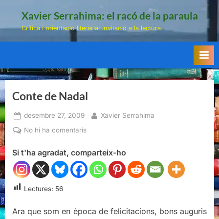
Skip
Xavier Serrahima: el racó de la paraula
to
Crítica i orientació literària: invitació a la lectura.
content
Conte de Nadal
Posted
By
desembre 27, 2009
Xavier Serrahima
on
a
No hi ha comentaris
Conte
Si t'ha agradat, comparteix-ho
de
Nadal
Lectures:
56
Ara que som en època de felicitacions, bons auguris