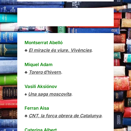
Montserrat Abelló
♣
El miracle és viure. Vivències
.
Miquel Adam
♣
Torero
d’hivern
.
Vasili Aksiónov
♠
Una saga moscovita
.
Ferran Aisa
♣
CNT, la força obrera de Catalunya
.
Caterina Albert