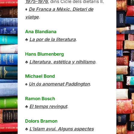
1975-1976
, dins Cicle dels dietaris II.
♦
De França a Mèxic. Dietari de
viatge
.
Ana Blandiana
♣
La por de la literatura
.
Hans Blumenberg
♣
Literatura, estética y nihilismo
.
Michael Bond
♠
Un ós anomenat Paddington
.
Ramon Bosch
♣
El temps revingut
.
Dolors Bramon
♣
L’islam avui. Alguns aspectes