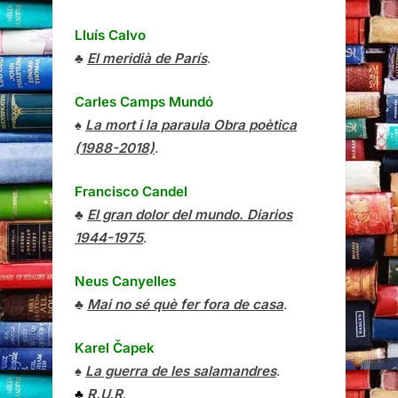
Lluís Calvo
♣
El meridià de París
.
Carles Camps Mundó
♠
La mort i la paraula Obra poètica
(1988-2018)
.
Francisco Candel
♣
El gran dolor del mundo. Diarios
1944-1975
.
Neus Canyelles
♣
Mai no sé què fer fora de casa
.
Karel Čapek
♠
La guerra de les salamandres
.
♣
R.U.R
.