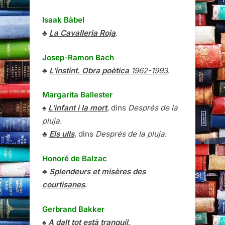
Isaak Bàbel
♣
La Cavalleria Roja
.
Josep-Ramon Bach
♣
L’instint. Obra poètica
1962-1993
.
Margarita Ballester
♠
L’infant i la mort
, dins
Després de la
pluja
.
♣
Els ulls
, dins
Després de la pluja
.
Honoré de Balzac
♣
Splendeurs et misères des
courtisanes
.
Gerbrand Bakker
♠
A dalt tot està tranquil
.