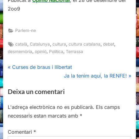
Publicat a
Opinió Nacional
, el 28 de desembre del
2oo9
Parlem-ne
Tags:
,
,
,
,
,
català
Catalunya
cultura
cultura catalana
debat
,
,
,
desmemòria
opinió
Política
Terrassa
Navegació
P
Curses de braus i llibertat
r
N
Ja la tenim aquí, la RENFE!
d'entrades
e
e
Deixa un comentari
v
x
i
t
L'adreça electrònica no es publicarà.
Els camps
o
P
necessaris estan marcats amb
*
u
o
s
s
Comentari
*
P
t