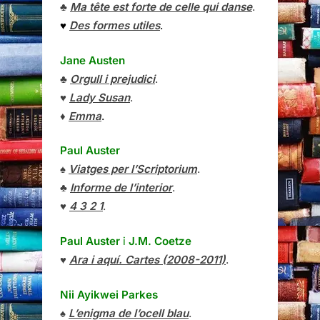
♣
Ma tête est forte de celle qui danse
.
♥
Des formes utiles
.
Jane Austen
♣
Orgull i prejudici
.
♥
Lady Susan
.
♦
Emma
.
Paul Auster
♠
Viatges per l’Scriptorium
.
♣
Informe de l’interior
.
♥
4 3 2 1
.
Paul Auster
i
J.M. Coetze
♥
Ara i aquí. Cartes (2008-2011)
.
Nii Ayikwei Parkes
♠
L’enigma de l’ocell blau
.