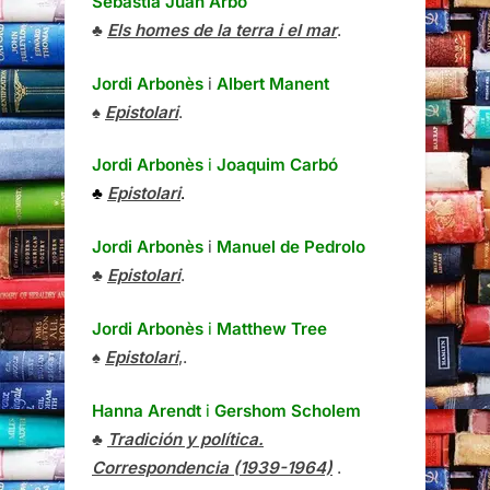
Sebastià Juan Arbó
♣
Els homes de la terra i el mar
.
Jordi Arbonès
i
Albert Manent
♠
Epistolari
.
Jordi Arbonès
i
Joaquim Carbó
♣
Epistolari
.
Jordi Arbonès
i
Manuel de Pedrolo
♣
Epistolari
.
Jordi Arbonès
i
Matthew Tree
♠
Epistolari
,.
Hanna Arendt
i
Gershom Scholem
♣
Tradición y política.
Correspondencia (1939-1964)
.