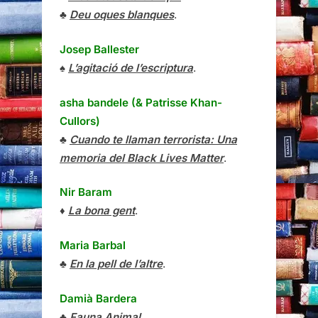
♣
Deu oques blanques
.
Josep Ballester
♠
L’agitació de l’escriptura
.
asha bandele (& Patrisse Khan-
Cullors)
♣
Cuando te llaman terrorista: Una
memoria del Black Lives Matter
.
Nir Baram
♦
La bona gent
.
Maria Barbal
♣
En la pell de l’altre
.
Damià Bardera
♣
Fauna Animal
.