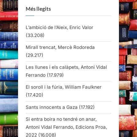
Més llegits
L’ambició de l’Aleix, Enric Valor
(33.208)
Mirall trencat, Mercè Rodoreda
(29.217)
Les llunes i els calàpets, Antoni Vidal
Ferrando
(17.979)
El soroll i la fúria, William Faulkner
(17.420)
Sants innocents a Gaza
(17.192)
Si entra boira no tendré on anar,
Antoni Vidal Ferrando, Edicions Proa,
2022
(16.008)