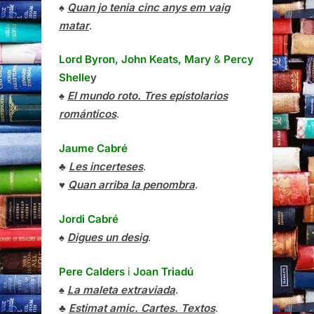
♠
Quan jo tenia cinc anys em vaig
matar
.
Lord Byron, John Keats, Mary
&
Percy
Shelle
y
♠
El mundo roto. Tres epistolarios
románticos
.
Jaume Cabré
♣
Les incerteses
.
♥
Quan arriba la penombra
.
Jordi Cabré
♠
Digues un desig
.
Pere Calders
i
Joan Triadú
♠
La maleta extraviada
.
♣
Estimat amic. Cartes. Textos
.