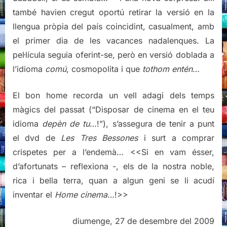
també havien cregut oportú retirar la versió en la
llengua pròpia del país coincidint, casualment, amb
el primer dia de les vacances nadalenques. La
pel·lícula seguia oferint-se, però en versió doblada a
l’idioma
comú
, cosmopolita i que
tothom entén
…
El bon home recorda un vell adagi dels temps
màgics del passat (“Disposar de cinema en el teu
idioma
depèn de tu
…!”), s’assegura de tenir a punt
el dvd de
Les Tres Bessones
i surt a comprar
crispetes per a l’endemà… <<Si en vam ésser,
d’afortunats – reflexiona -, els de la nostra noble,
rica i bella terra, quan a algun geni se li acudí
inventar el
Home cinema
…!>>
diumenge, 27 de desembre del 2009