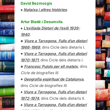
David Bezmozgis
♠
Nataixa i altres històries
.
Artur Bladé i Desumvila
♠
L’exiliada Dietari de l’exili 1939-
1940
.
♣
Viure a Tarragona, Fulls d’un dietari
1966-1969
, dins Cicle dels dietaris I.
♥
Viure a Tarragona, Fulls d’un dietari
1970-1971
, dins Cicle dels dietaris I.
♣
Francesc Pujols per ell mateix
, dins
Cicle de biografies III
.
♥
Geografia espiritual de Catalunya
,
dins
Cicle de biografies III
.
♦
Viure a Tarragona, Fulls d’un dietari
1972-1974
, dins Cicle dels dietaris II.
♠
Viure a Tarragona, Fulls d’un dietari