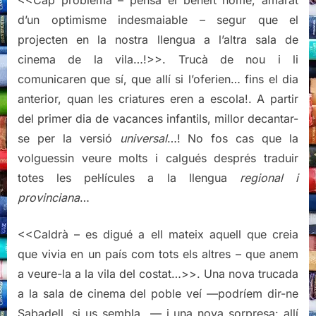
<<Cap problema – pensà el beneït home, amarat
d’un optimisme indesmaiable – segur que el
projecten en la nostra llengua a l’altra sala de
cinema de la vila…!>>. Trucà de nou i li
comunicaren que sí, que allí si l’oferien… fins el dia
anterior, quan les criatures eren a escola!. A partir
del primer dia de vacances infantils, millor decantar-
se per la versió
universal
…! No fos cas que la
volguessin veure molts i calgués després traduir
totes les pel·lícules a la llengua
regional i
provinciana
…
<<Caldrà – es digué a ell mateix aquell que creia
que vivia en un país com tots els altres – que anem
a veure-la a la vila del costat…>>. Una nova trucada
a la sala de cinema del poble veí —podríem dir-ne
Sabadell, si us sembla…— i una nova sorpresa: allí