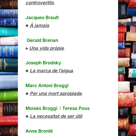
controvertits
.
Jacques Brault
♣
À jamais
.
Gerald Brenan
♠
Una vida pròpia
.
Joseph Brodsky
♣
La marca de l’aigua
.
Marc Antoni Broggi
♣
Per una mort apropiada
.
Moisès Broggi
i
Teresa Pous
♣
La necessitat de ser útil
.
Anne Brontë