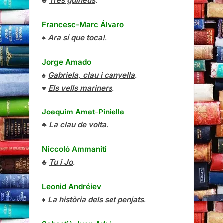
♣
Tres guineus
.
Francesc-Marc Álvaro
♠
Ara sí que toca!
.
Jorge Amado
♠
Gabriela, clau i canyella
.
♥
Els vells mariners
.
Joaquim Amat-Piniella
♣
La clau de volta
.
Niccoló Ammaniti
♣
Tu i Jo
.
Leonid Andréiev
♦
La història dels set penjats
.