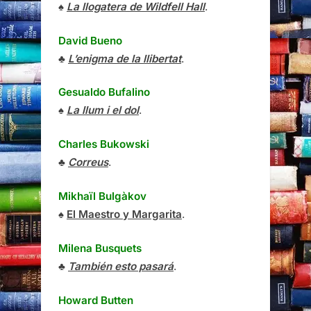
♠
La llogatera de Wildfell Hall
.
David Bueno
♣
L’enigma de la llibertat
.
Gesualdo Bufalino
♠
La llum i el dol
.
Charles Bukowski
♣
Correus
.
Mikhaïl Bulgàkov
♠
El Maestro y Margarita
.
Milena Busquets
♣
También esto pasará
.
Howard Butten