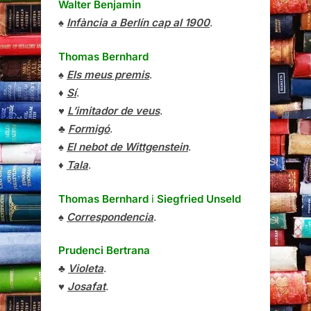
Walter Benjamin
♠
Infància a Berlín cap al 1900
.
Thomas Bernhard
♠
Els meus premis
.
♦
Sí
.
♥
L’imitador de veus
.
♣
Formigó
.
♠
El nebot de Wittgenstein
.
♦
Tala
.
Thomas Bernhard
i
Siegfried Unseld
♠
Correspondencia
.
Prudenci Bertrana
♣
Violeta
.
♥
Josafat
.