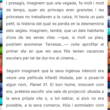
i presagis, imaginem que una vegada, fa molt i molt
de temps, quan els prínceps eren granotes i les
princeses no treballaven a la caixa, hi havia un país
petit, la història del qual es perdia en la desmemòria
dels segles. Imaginem, també, que un dels habitants
d’una de les seves viles —que, si molt us plau,
podríem anomenar Terrassa…— volia aprofitar el
primer dia en que els seus fills tenien vacances
escolars per tal de dur-los al cinema…
Seguim imaginant que la seva ingènua intenció era
veure una pel·lícula infantil titulada, per a posar-hi
algun nom,
Planet 51
. El bon home, innocent com
era, pretenia escollir una sala de projecció situada a
la seva pròpia vila o, a tot estirar, si això no era
possible, a la seva comarca. Il·lús i somniador com