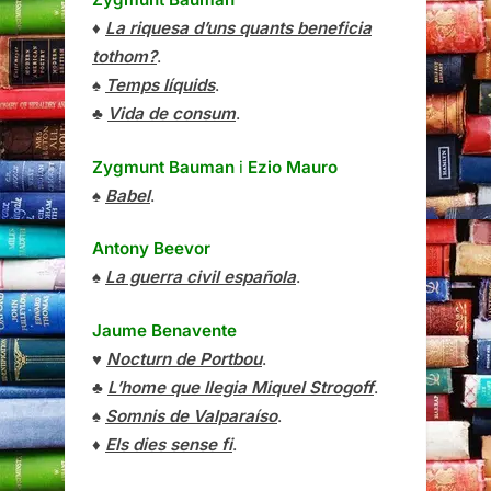
♦
La riquesa d’uns quants beneficia
tothom?
.
♠
Temps líquids
.
♣
Vida de consum
.
Zygmunt Bauman
i
Ezio Mauro
♠
Babel
.
Antony Beevor
♠
La guerra civil española
.
Jaume Benavente
♥
Nocturn de Portbou
.
♣
L’home que llegia Miquel Strogoff
.
♠
Somnis de Valparaíso
.
♦
Els dies sense fi
.