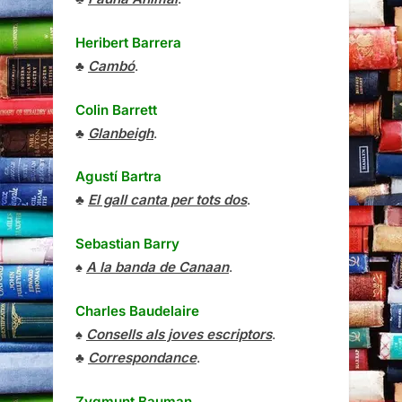
Heribert Barrera
♣
Cambó
.
Colin Barrett
♣
Glanbeigh
.
Agustí Bartra
♣
El gall canta per tots dos
.
Sebastian Barry
♠
A la banda de Canaan
.
Charles Baudelaire
♠
Consells als joves escriptors
.
♣
Correspondance
.
Zygmunt Bauman