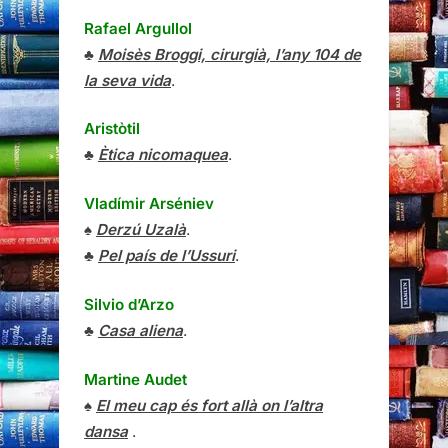
Rafael Argullol
♣
Moisès Broggi, cirurgià, l’any 104 de
la seva vida
.
Aristòtil
♣
Ètica nicomaquea
.
Vladímir Arséniev
♠
Derzú Uzalà
.
♣
Pel país de l’Ussuri
.
Silvio d’Arzo
♣
Casa aliena
.
Martine Audet
♠
El meu cap és fort allà on l’altra
dansa
.