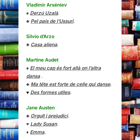
Vladímir Arséniev
♠
Derzú Uzalà
.
♣
Pel país de l’Ussuri
.
Silvio d’Arzo
♣
Casa aliena
.
Martine Audet
♠
El meu cap és fort allà on l’altra
dansa
.
♣
Ma tête est forte de celle qui danse
.
♥
Des formes utiles
.
Jane Austen
♣
Orgull i prejudici
.
♥
Lady Susan
.
♦
Emma
.