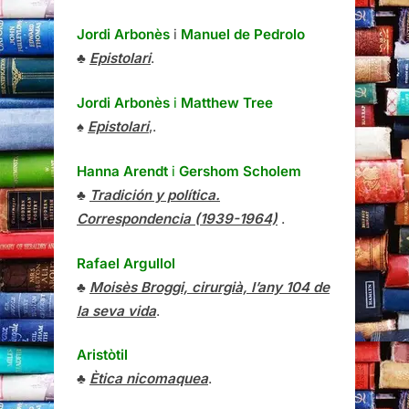
Jordi Arbonès
i
Manuel de Pedrolo
♣
Epistolari
.
Jordi Arbonès
i
Matthew Tree
♠
Epistolari
,.
Hanna Arendt
i
Gershom Scholem
♣
Tradición y política.
Correspondencia (1939-1964)
.
Rafael Argullol
♣
Moisès Broggi, cirurgià, l’any 104 de
la seva vida
.
Aristòtil
♣
Ètica nicomaquea
.