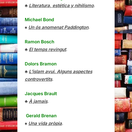
♣
Literatura, estética y nihilismo
.
Michael Bond
♠
Un ós anomenat Paddington
.
Ramon Bosch
♣
El temps revingut
.
Dolors Bramon
♣
L’islam avui. Alguns aspectes
controvertits
.
Jacques Brault
♣
À jamais
.
Gerald Brenan
♠
Una vida pròpia
.