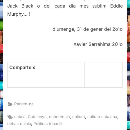
Jack Black o del cada dia més sublim Eddie
Murphy… !
diumenge, 31 de gener del 2o1o
Xavier Serrahima 201o
Comparteix
Parlem-ne
Tags:
,
,
,
,
,
català
Catalunya
coherència
cultura
cultura catalana
,
,
,
debat
opinió
Política
tripartit