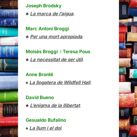
Joseph Brodsky
♣
La marca de l’aigua
.
Marc Antoni Broggi
♣
Per una mort apropiada
.
Moisès Broggi
i
Teresa Pous
♣
La necessitat de ser útil
.
Anne Brontë
♠
La llogatera de Wildfell Hall
.
David Bueno
♣
L’enigma de la llibertat
.
Gesualdo Bufalino
♠
La llum i el dol
.