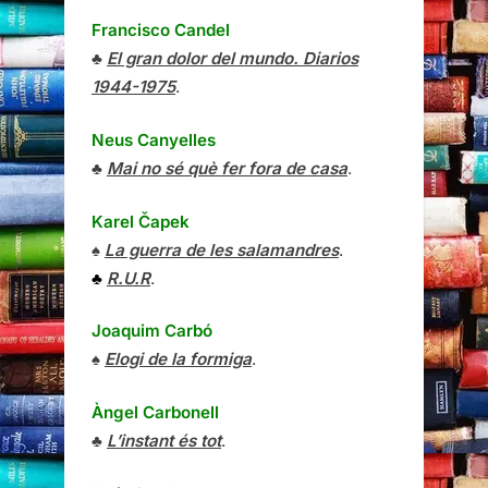
Francisco Candel
♣
El gran dolor del mundo. Diarios
1944-1975
.
Neus Canyelles
♣
Mai no sé què fer fora de casa
.
Karel Čapek
♠
La guerra de les salamandres
.
♣
R.U.R
.
Joaquim Carbó
♠
Elogi de la formiga
.
Àngel Carbonell
♣
L’instant és tot
.