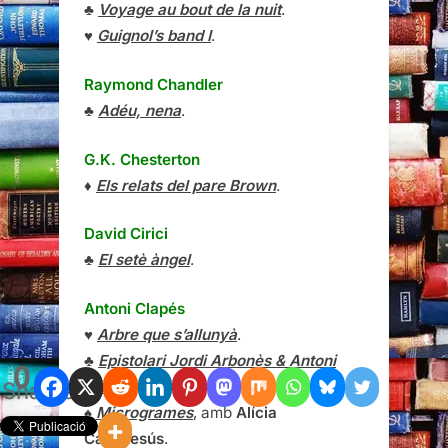
♣
Voyage au bout de la nuit
.
♥
Guignol’s band I
.
Raymond Chandler
♣
Adéu, nena
.
G.K. Chesterton
♦
Els relats del pare Brown
.
David Cirici
♣
El setè àngel
.
Antoni Clapés
♥
Arbre que s’allunyà
.
♣
Epistolari Jordi Arbonès & Antoni
0
Shares
Clapés
.
♠
Microgrames
, amb
Alícia
Casadesús
.