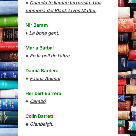
♣
Cuando te llaman terrorista: Una
memoria del Black Lives Matter
.
Nir Baram
♦
La bona gent
.
Maria Barbal
♣
En la pell de l’altre
.
Damià Bardera
♣
Fauna Animal
.
Heribert Barrera
♣
Cambó
.
Colin Barrett
♣
Glanbeigh
.