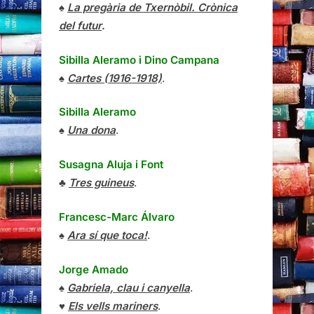
♠
La pregària de Txernòbil. Crònica
del futur
.
Sibilla Aleramo
i
Dino Campana
♠
Cartes (1916-1918)
.
Sibilla Aleramo
♠
Una dona
.
Susagna Aluja i Font
♣
Tres guineus
.
Francesc-Marc Álvaro
♠
Ara sí que toca!
.
Jorge Amado
♠
Gabriela, clau i canyella
.
♥
Els vells mariners
.