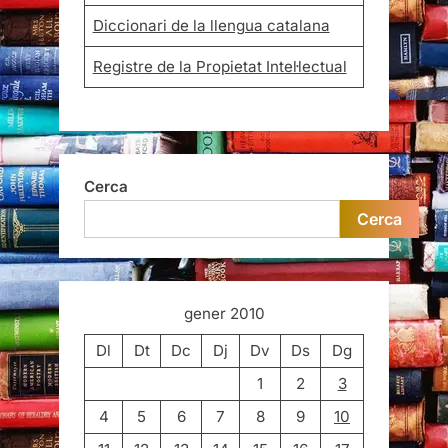
Diccionari de la llengua catalana
Registre de la Propietat Intel·lectual
Cerca
Cerca
gener 2010
Dl
Dt
Dc
Dj
Dv
Ds
Dg
1
2
3
4
5
6
7
8
9
10