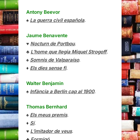
Antony Beevor
♠
La guerra civil española
.
Jaume Benavente
♥
Nocturn de Portbou
.
♣
L’home que llegia Miquel Strogoff
.
♠
Somnis de Valparaíso
.
♦
Els dies sense fi
.
Walter Benjamin
♠
Infància a Berlín cap al 1900
.
Thomas Bernhard
♠
Els meus premis
.
♦
Sí
.
♥
L’imitador de veus
.
♣
Formigó
.