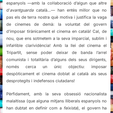
espanyols —amb la col·laboració d’algun que altre
d’
avantguarda
català…— han entès millor que no
pas els de terra nostra què motiva i justifica la vaga
de cinemes de demà: la voluntat del govern
d’imposar tirànicament el cinema en català! Cal, de
nou, que ens sotmetem a la seva imparcial, sublim i
infal·lible clarividència! Amb la llei del cinema el
Tripartit, sense poder deixar de banda l’arrel
comunista i totalitària d’alguns dels seus dirigents,
només cerca un únic objectiu: imposar
despòticament el cinema doblat al català als seus
desprotegits i indefensos ciutadans!
Pèrfidament, amb la seva obsessió nacionalista
malaltissa (que alguna mitjans lliberals espanyols no
han dubtat en definir com a
feixista
), el govern ha