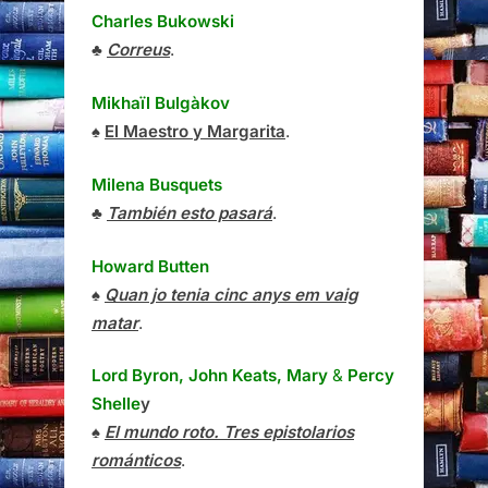
Charles Bukowski
♣
Correus
.
Mikhaïl Bulgàkov
♠
El Maestro y Margarita
.
Milena Busquets
♣
También esto pasará
.
Howard Butten
♠
Quan jo tenia cinc anys em vaig
matar
.
Lord Byron, John Keats, Mary
&
Percy
Shelle
y
♠
El mundo roto. Tres epistolarios
románticos
.