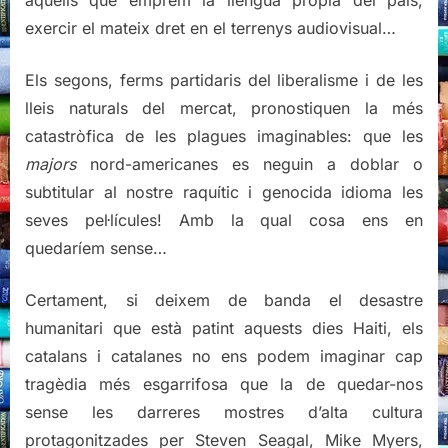
aquells que emprem la llengua pròpia del país,
exercir el mateix dret en el terrenys audiovisual…
Els segons, ferms partidaris del liberalisme i de les
lleis naturals del mercat, pronostiquen la més
catastròfica de les plagues imaginables: que les
majors
nord-americanes es neguin a doblar o
subtitular al nostre raquític i genocida idioma les
seves pel·lícules! Amb la qual cosa ens en
quedaríem sense…
Certament, si deixem de banda el desastre
humanitari que està patint aquests dies Haiti, els
catalans i catalanes no ens podem imaginar cap
tragèdia més esgarrifosa que la de quedar-nos
sense les darreres mostres d’alta cultura
protagonitzades per Steven Seagal, Mike Myers,