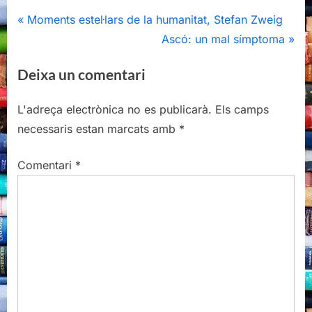
Navegació
P
Moments estel·lars de la humanitat, Stefan Zweig
r
N
Ascó: un mal símptoma
d'entrades
e
e
Deixa un comentari
v
x
i
t
L'adreça electrònica no es publicarà.
Els camps
o
P
necessaris estan marcats amb
*
u
o
s
s
Comentari
*
P
t
o
:
s
t
: