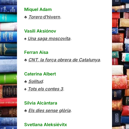
Miquel Adam
♣
Torero
d’hivern
.
Vasili Aksiónov
♠
Una saga moscovita
.
Ferran Aisa
♣
CNT, la força obrera de Catalunya
.
Caterina Albert
♣
Solitud
.
♠
Tots els contes 3
.
Sílvia Alcàntara
♣
Els dies sense glòria
.
Svetlana Aleksiévitx