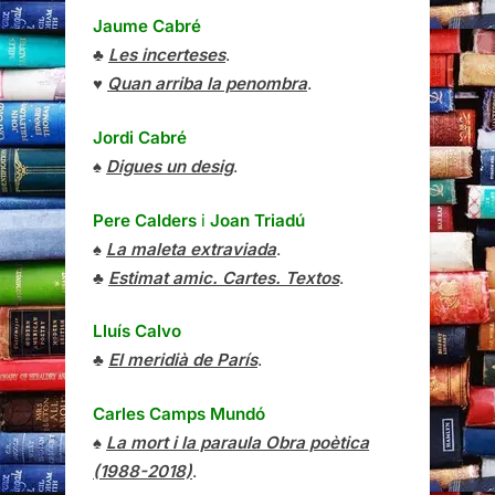
Jaume Cabré
♣
Les incerteses
.
♥
Quan arriba la penombra
.
Jordi Cabré
♠
Digues un desig
.
Pere Calders
i
Joan Triadú
♠
La maleta extraviada
.
♣
Estimat amic. Cartes. Textos
.
Lluís Calvo
♣
El meridià de París
.
Carles Camps Mundó
♠
La mort i la paraula Obra poètica
(1988-2018)
.