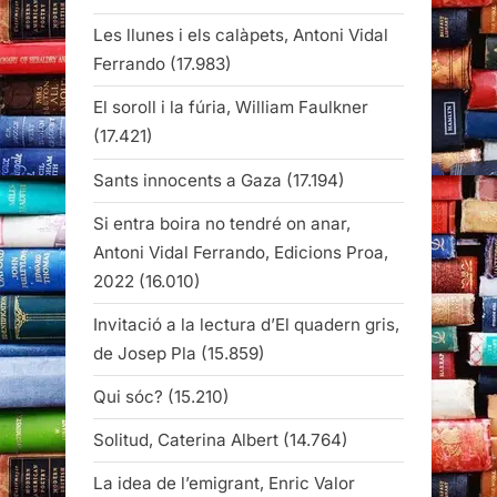
Les llunes i els calàpets, Antoni Vidal
Ferrando
(17.983)
El soroll i la fúria, William Faulkner
(17.421)
Sants innocents a Gaza
(17.194)
Si entra boira no tendré on anar,
Antoni Vidal Ferrando, Edicions Proa,
2022
(16.010)
Invitació a la lectura d’El quadern gris,
de Josep Pla
(15.859)
Qui sóc?
(15.210)
Solitud, Caterina Albert
(14.764)
La idea de l’emigrant, Enric Valor