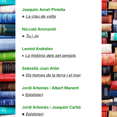
Joaquim Amat-Piniella
♣
La clau de volta
.
Niccoló Ammaniti
♣
Tu i Jo
.
Leonid Andréiev
♦
La història dels set penjats
.
Sebastià Juan Arbó
♣
Els homes de la terra i el mar
.
Jordi Arbonès
i
Albert Manent
♠
Epistolari
.
Jordi Arbonès
i
Joaquim Carbó
♣
Epistolari
.