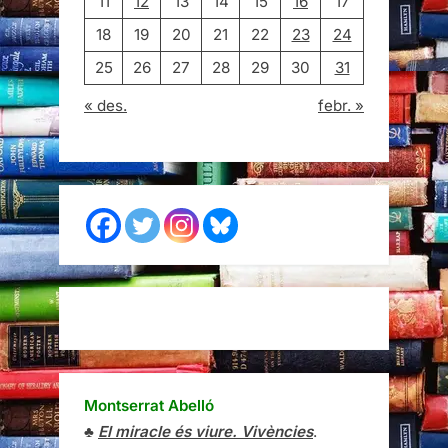
11
12
13
14
15
16
17
18
19
20
21
22
23
24
25
26
27
28
29
30
31
« des.
febr. »
Montserrat Abelló
♣
El miracle és viure. Vivències
.