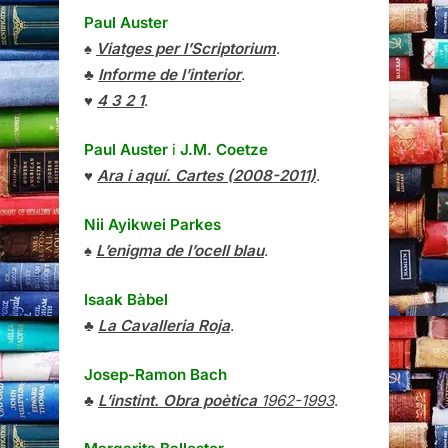
Paul Auster
♠
Viatges per l’Scriptorium
.
♣
Informe de l’interior
.
♥
4 3 2 1
.
Paul Auster
i
J.M. Coetze
♥
Ara i aquí. Cartes (2008-2011)
.
Nii Ayikwei Parkes
♠
L’enigma de l’ocell blau
.
Isaak Bàbel
♣
La Cavalleria Roja
.
Josep-Ramon Bach
♣
L’instint. Obra poètica
1962-1993
.