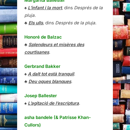
Margarita Ballester
♠
L’infant i la mort
, dins
Després de la
pluja
.
♣
Els ulls
, dins
Després de la pluja
.
Honoré de Balzac
♣
Splendeurs et misères des
courtisanes
.
Gerbrand Bakker
♠
A dalt tot està tranquil
.
♣
Deu oques blanques
.
Josep Ballester
♠
L’agitació de l’escriptura
.
asha bandele (& Patrisse Khan-
Cullors)