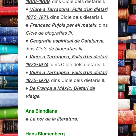
1966-1969
, dins Cicle dels dietaris I.
♥
Viure a Tarragona, Fulls d’un dietari
1970-1971
, dins Cicle dels dietaris I.
♣
Francesc Pujols per ell mateix
, dins
Cicle de biografies III
.
♥
Geografia espiritual de Catalunya
,
dins
Cicle de biografies III
.
♦
Viure a Tarragona, Fulls d’un dietari
1972-1974
, dins Cicle dels dietaris II.
♠
Viure a Tarragona, Fulls d’un dietari
1975-1976
, dins Cicle dels dietaris II.
♦
De França a Mèxic. Dietari de
viatge
.
Ana Blandiana
♣
La por de la literatura
.
Hans Blumenberg