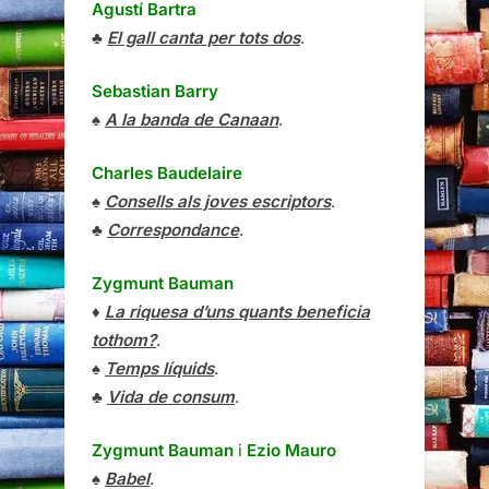
Agustí Bartra
♣
El gall canta per tots dos
.
Sebastian Barry
♠
A la banda de Canaan
.
Charles Baudelaire
♠
Consells als joves escriptors
.
♣
Correspondance
.
Zygmunt Bauman
♦
La riquesa d’uns quants beneficia
tothom?
.
♠
Temps líquids
.
♣
Vida de consum
.
Zygmunt Bauman
i
Ezio Mauro
♠
Babel
.