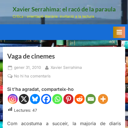
Skip
Xavier Serrahima: el racó de la paraula
to
Crítica i orientació literària: invitació a la lectura.
content
Vaga de cinemes
Posted
By
gener 31, 2010
Xavier Serrahima
on
a
No hi ha comentaris
Vaga
Si t'ha agradat, comparteix-ho
de
cinemes
Lectures:
47
Com acostuma a succeir, la majoria de diaris