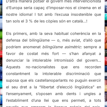
D’altra manera potser el govern més intervencionista
d’Europa seria capaç d’imposar-nos el cinema en el
nostre idioma! I tot amb l’excusa insostenible que
tan sols el 3 % de les còpies són en català…!
Els primers, amb la seva habitual coherència en la
defensa del bilingüisme — o, més aviat, d’allò que
podríem anomenat
bilingüisme asimètric
: sempre a
favor de costat més fort — s’han afanyat a
denunciar la intolerable intromissió del govern…
Aquests no-nacionalistes que ens recorden
constantment la intolerable discriminació que
suposa que els castellanoparlants no puguin exercir
el seu dret a la “llibertat d’elecció lingüística” en
l’ensenyament, s’oposen amb dents i ungles a
l’establiment d’una llei que ens permeti, a tots