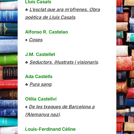
Lluís Casals
♣
L’esclat que ara m’ofrenes. Obra
poètica de Lluís Casals
.
Alfonso R. Castelao
♠
Coses
.
J.M. Castellet
♣
Seductors, il·lustrats i visionaris
.
Ada Castells
♣
Pura sang
.
Otília Castellví
♠
De les txeques de Barcelona a
l’Alemanya nazi
.
Louis-Ferdinand Céline