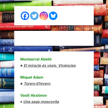
Montserrat Abelló
♣
El miracle és viure. Vivències
.
Miquel Adam
♣
Torero
d’hivern
.
Vasili Aksiónov
♠
Una saga moscovita
.