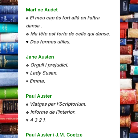
Martine Audet
♠
El meu cap és fort allà on l’altra
dansa
.
♣
Ma tête est forte de celle qui danse
.
♥
Des formes utiles
.
Jane Austen
♣
Orgull i prejudici
.
♥
Lady Susan
.
♦
Emma
.
Paul Auster
♠
Viatges per l’Scriptorium
.
♣
Informe de l’interior
.
♥
4 3 2 1
.
Paul Auster
i
J.M. Coetze