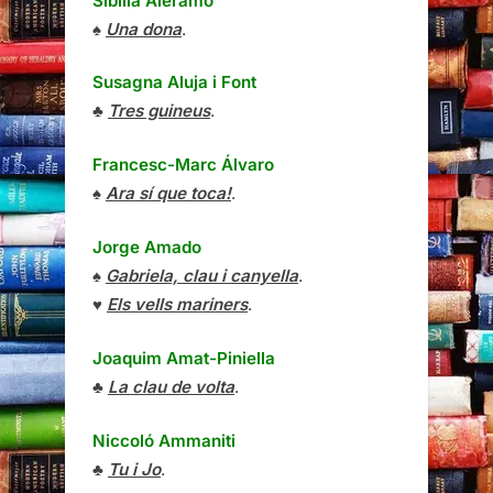
Sibilla Aleramo
♠
Una dona
.
Susagna Aluja i Font
♣
Tres guineus
.
Francesc-Marc Álvaro
♠
Ara sí que toca!
.
Jorge Amado
♠
Gabriela, clau i canyella
.
♥
Els vells mariners
.
Joaquim Amat-Piniella
♣
La clau de volta
.
Niccoló Ammaniti
♣
Tu i Jo
.