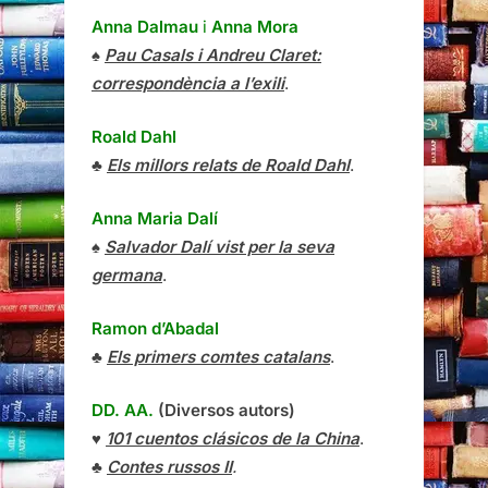
Anna Dalmau
i
Anna Mora
♠
Pau Casals i Andreu Claret:
correspondència a l’exili
.
Roald Dahl
♣
Els millors relats de Roald Dahl
.
Anna Maria Dalí
♠
Salvador Dalí vist per la seva
germana
.
Ramon d’Abadal
♣
Els primers comtes catalans
.
DD. AA.
(Diversos autors)
♥
101 cuentos clásicos de la China
.
♣
Contes russos II
.