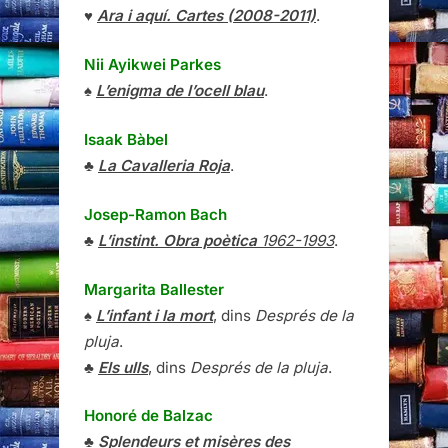
♥
Ara i aquí. Cartes (2008-2011)
.
Nii Ayikwei Parkes
♠
L’enigma de l’ocell blau
.
Isaak Bàbel
♣
La Cavalleria Roja
.
Josep-Ramon Bach
♣
L’instint. Obra poètica
1962-1993
.
Margarita Ballester
♠
L’infant i la mort
, dins
Després de la
pluja
.
♣
Els ulls
, dins
Després de la pluja
.
Honoré de Balzac
♣
Splendeurs et misères des