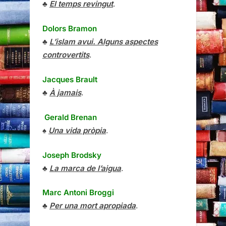
♣
El temps revingut
.
Dolors Bramon
♣
L’islam avui. Alguns aspectes
controvertits
.
Jacques Brault
♣
À jamais
.
Gerald Brenan
♠
Una vida pròpia
.
Joseph Brodsky
♣
La marca de l’aigua
.
Marc Antoni Broggi
♣
Per una mort apropiada
.