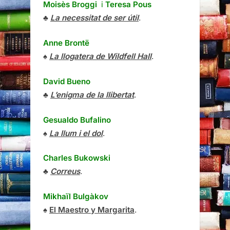
Moisès Broggi
i
Teresa Pous
♣
La necessitat de ser útil
.
Anne Brontë
♠
La llogatera de Wildfell Hall
.
David Bueno
♣
L’enigma de la llibertat
.
Gesualdo Bufalino
♠
La llum i el dol
.
Charles Bukowski
♣
Correus
.
Mikhaïl Bulgàkov
♠
El Maestro y Margarita
.