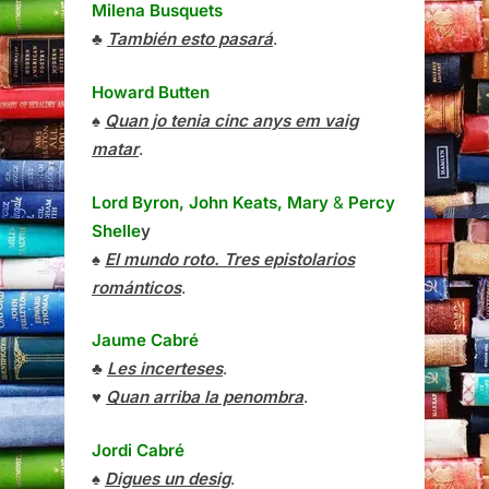
Milena Busquets
♣
También esto pasará
.
Howard Butten
♠
Quan jo tenia cinc anys em vaig
matar
.
Lord Byron, John Keats, Mary
&
Percy
Shelle
y
♠
El mundo roto. Tres epistolarios
románticos
.
Jaume Cabré
♣
Les incerteses
.
♥
Quan arriba la penombra
.
Jordi Cabré
♠
Digues un desig
.