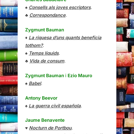
♠
Consells als joves escriptors
.
♣
Correspondance
.
Zygmunt Bauman
♦
La riquesa d’uns quants beneficia
tothom?
.
♠
Temps líquids
.
♣
Vida de consum
.
Zygmunt Bauman
i
Ezio Mauro
♠
Babel
.
Antony Beevor
♠
La guerra civil española
.
Jaume Benavente
♥
Nocturn de Portbou
.