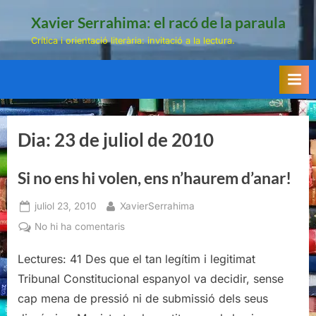
Skip
Xavier Serrahima: el racó de la paraula
to
Crítica i orientació literària: invitació a la lectura.
content
Dia:
23 de juliol de 2010
Si no ens hi volen, ens n’haurem d’anar!
Posted
By
juliol 23, 2010
XavierSerrahima
on
a
No hi ha comentaris
Si
Lectures: 41 Des que el tan legítim i legitimat
no
ens
Tribunal Constitucional espanyol va decidir, sense
hi
cap mena de pressió ni de submissió dels seus
volen,