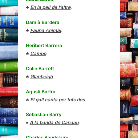
♣
En la pell de l’altre
.
Damià Bardera
♣
Fauna Animal
.
Heribert Barrera
♣
Cambó
.
Colin Barrett
♣
Glanbeigh
.
Agustí Bartra
♣
El gall canta per tots dos
.
Sebastian Barry
♠
A la banda de Canaan
.
Charles Baudelaire