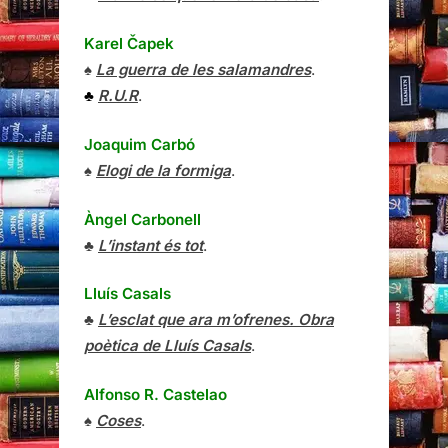
Karel Čapek
♠
La guerra de les salamandres
.
♣
R.U.R
.
Joaquim Carbó
♠
Elogi de la formiga
.
Àngel Carbonell
♣
L’instant és tot
.
Lluís Casals
♣
L’esclat que ara m’ofrenes. Obra
poètica de Lluís Casals
.
Alfonso R. Castelao
♠
Coses
.