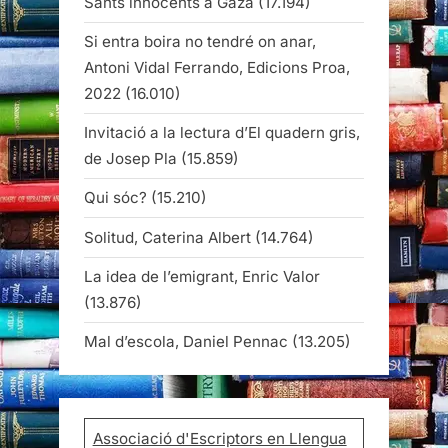
Sants innocents a Gaza
(17.194)
Si entra boira no tendré on anar,
Antoni Vidal Ferrando, Edicions Proa,
2022
(16.010)
Invitació a la lectura d’El quadern gris,
de Josep Pla
(15.859)
Qui sóc?
(15.210)
Solitud, Caterina Albert
(14.764)
La idea de l’emigrant, Enric Valor
(13.876)
Mal d’escola, Daniel Pennac
(13.205)
Associació d'Escriptors en Llengua