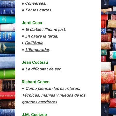
♠
Converses
.
♣
Fer les cartes
.
Jordi Coca
♣
El diable i l’home just
.
♥
En caure la tarda
.
♦
Califòrnia
.
♣
L’Emperador
.
Jean Cocteau
♣
La dificultat de ser
.
Richard Cohen
♣
Cómo piensan los escritores.
Técnicas, manías y miedos de los
grandes escritores
.
J.M. Coetzee