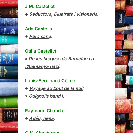
J.M. Castellet
♣
Seductors, il·lustrats i visionaris
.
Ada Castells
♣
Pura sang
.
Otília Castellví
♠
De les txeques de Barcelona a
l’Alemanya nazi
.
Louis-Ferdinand Céline
♣
Voyage au bout de la nuit
.
♥
Guignol’s band I
.
Raymond Chandler
♣
Adéu, nena
.
G.K. Chesterton