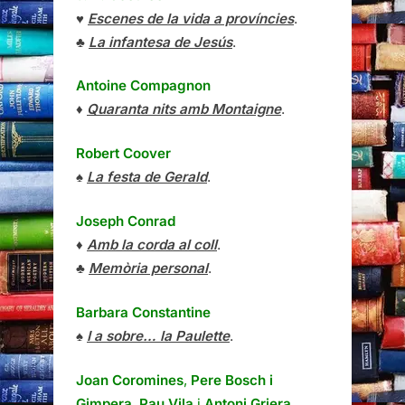
♥
Escenes de la vida a províncies
.
♣
La infantesa de Jesús
.
Antoine Compagnon
♦
Quaranta nits amb Montaigne
.
Robert Coover
♠
La festa de Gerald
.
Joseph Conrad
♦
Amb la corda al coll
.
♣
Memòria personal
.
Barbara Constantine
♠
I a sobre… la Paulette
.
Joan Coromines
,
Pere Bosch i
Gimpera
,
Pau Vila
i
Antoni Griera