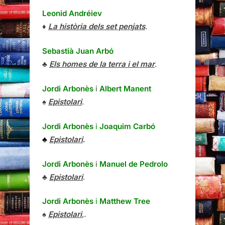
Leonid Andréiev
♦
La història dels set penjats
.
Sebastià Juan Arbó
♣
Els homes de la terra i el mar
.
Jordi Arbonès
i
Albert Manent
♠
Epistolari
.
Jordi Arbonès
i
Joaquim Carbó
♣
Epistolari
.
Jordi Arbonès
i
Manuel de Pedrolo
♣
Epistolari
.
Jordi Arbonès
i
Matthew Tree
♠
Epistolari
,.