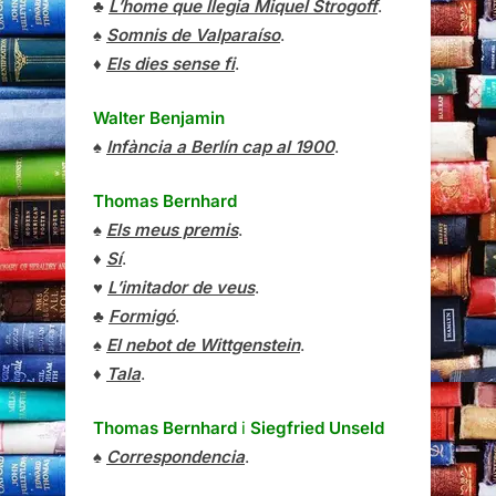
♣
L’home que llegia Miquel Strogoff
.
♠
Somnis de Valparaíso
.
♦
Els dies sense fi
.
Walter Benjamin
♠
Infància a Berlín cap al 1900
.
Thomas Bernhard
♠
Els meus premis
.
♦
Sí
.
♥
L’imitador de veus
.
♣
Formigó
.
♠
El nebot de Wittgenstein
.
♦
Tala
.
Thomas Bernhard
i
Siegfried Unseld
♠
Correspondencia
.