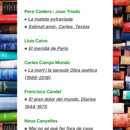
Pere Calders
i
Joan Triadú
♠
La maleta extraviada
.
♣
Estimat amic. Cartes. Textos
.
Lluís Calvo
♣
El meridià de París
.
Carles Camps Mundó
♠
La mort i la paraula Obra poètica
(1988-2018)
.
Francisco Candel
♣
El gran dolor del mundo. Diarios
1944-1975
.
Neus Canyelles
♣
Mai no sé què fer fora de casa
.