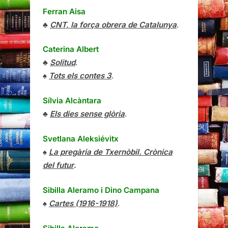
Ferran Aisa
♣
CNT, la força obrera de Catalunya
.
Caterina Albert
♣
Solitud
.
♠
Tots els contes 3
.
Sílvia Alcàntara
♣
Els dies sense glòria
.
Svetlana Aleksiévitx
♠
La pregària de Txernòbil. Crònica
del futur
.
Sibilla Aleramo
i
Dino Campana
♠
Cartes (1916-1918)
.