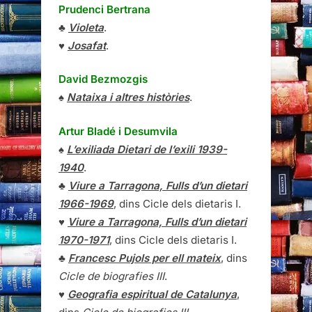
Prudenci Bertrana
♣
Violeta
.
♥
Josafat
.
David Bezmozgis
♠
Nataixa i altres històries
.
Artur Bladé i Desumvila
♠
L’exiliada Dietari de l’exili 1939-
1940
.
♣
Viure a Tarragona, Fulls d’un dietari
1966-1969
, dins Cicle dels dietaris I.
♥
Viure a Tarragona, Fulls d’un dietari
1970-1971
, dins Cicle dels dietaris I.
♣
Francesc Pujols per ell mateix
, dins
Cicle de biografies III
.
♥
Geografia espiritual de Catalunya
,