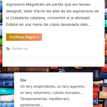
volen,
digníssims Magistrats als partits que els havien
ens
designat, tallar d’arrel les ales de les aspiracions de
n’haurem
d’anar!
la ciutadania catalana, convertint el ja abreujat
Estatut en una mena de còpia devaluada dels…
“Si
Continua llegint
»
no
ens
hi
Parlem-ne
volen,
ens
n’haurem
d’anar!”
Sóc
Un terç empordanès, un terç egarenc,
un terç solsonenc, català, europeu…
Temperamental, mediterrani,
sentimental…