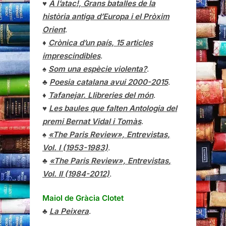
♥
A l’atac!, Grans batalles de la
història antiga d’Europa i el Pròxim
Orient
.
♦
Crònica d’un país, 15 articles
imprescindibles
.
♠
Som una espècie violenta?
.
♣
Poesia catalana avui 2000-2015
.
♦
Tafanejar. Llibreries del món
.
♥
Les baules que falten Antologia del
premi Bernat Vidal i Tomàs
.
♠
«The Paris Review», Entrevistas,
Vol. I (1953-1983)
.
♣
«The Paris Review»,
Entrevistas
,
Vol. II (1984-2012)
.
Maiol de Gràcia Clotet
♣
La Peixera
.