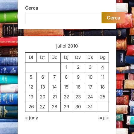
Cerca
Cerca
juliol 2010
Dl
Dt
Dc
Dj
Dv
Ds
Dg
1
2
3
4
5
6
7
8
9
10
11
12
13
14
15
16
17
18
19
20
21
22
23
24
25
26
27
28
29
30
31
« juny
ag. »