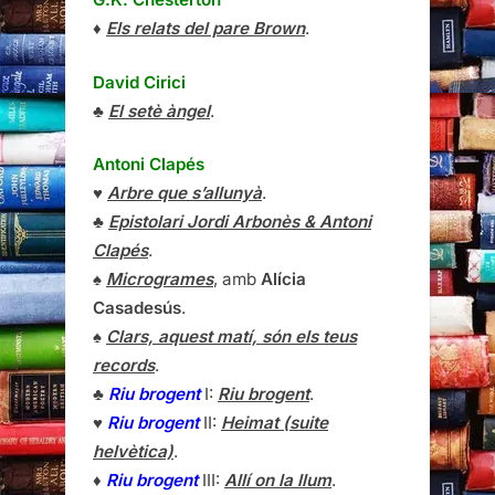
♦
Els relats del pare Brown
.
David Cirici
♣
El setè àngel
.
Antoni Clapés
♥
Arbre que s’allunyà
.
♣
Epistolari Jordi Arbonès & Antoni
Clapés
.
♠
Microgrames
, amb
Alícia
Casadesús
.
♠
Clars, aquest matí, són els teus
records
.
♣
Riu brogent
I:
Riu brogent
.
♥
Riu brogent
II:
Heimat (suite
helvètica)
.
♦
Riu brogent
III:
Allí on la llum
.