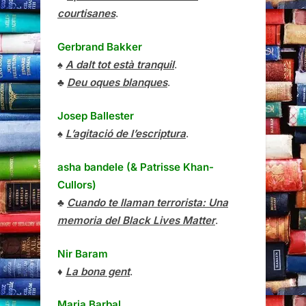
courtisanes
.
Gerbrand Bakker
♠
A dalt tot està tranquil
.
♣
Deu oques blanques
.
Josep Ballester
♠
L’agitació de l’escriptura
.
asha bandele (& Patrisse Khan-
Cullors)
♣
Cuando te llaman terrorista: Una
memoria del Black Lives Matter
.
Nir Baram
♦
La bona gent
.
Maria Barbal