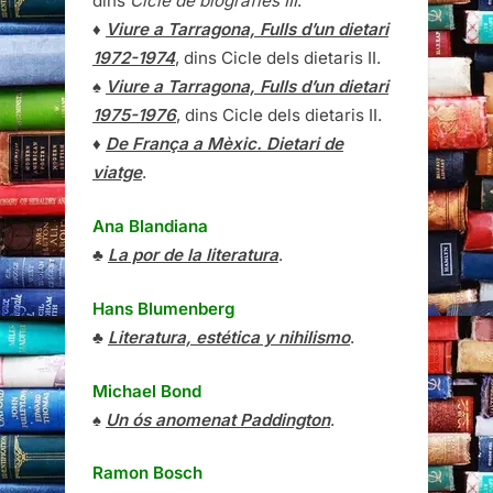
dins
Cicle de biografies III
.
♦
Viure a Tarragona, Fulls d’un dietari
1972-1974
, dins Cicle dels dietaris II.
♠
Viure a Tarragona, Fulls d’un dietari
1975-1976
, dins Cicle dels dietaris II.
♦
De França a Mèxic. Dietari de
viatge
.
Ana Blandiana
♣
La por de la literatura
.
Hans Blumenberg
♣
Literatura, estética y nihilismo
.
Michael Bond
♠
Un ós anomenat Paddington
.
Ramon Bosch