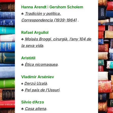
Hanna Arendt
i
Gershom Scholem
♣
Tradición y política.
Correspondencia (1939-1964)
.
Rafael Argullol
♣
Moisès Broggi, cirurgià, l’any 104 de
la seva vida
.
Aristòtil
♣
Ètica nicomaquea
.
Vladímir Arséniev
♠
Derzú Uzalà
.
♣
Pel país de l’Ussuri
.
Silvio d’Arzo
♣
Casa aliena
.