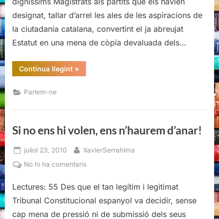
digníssims Magistrats als partits que els havien
ens
designat, tallar d’arrel les ales de les aspiracions de
n’haurem
d’anar!
la ciutadania catalana, convertint el ja abreujat
Estatut en una mena de còpia devaluada dels…
“Si
Continua llegint
»
no
ens
hi
Parlem-ne
volen,
ens
n’haurem
d’anar!”
Si no ens hi volen, ens n’haurem d’anar!
Posted
By
juliol 23, 2010
XavierSerrahima
on
a
No hi ha comentaris
Si
Lectures: 55 Des que el tan legítim i legitimat
no
ens
Tribunal Constitucional espanyol va decidir, sense
hi
cap mena de pressió ni de submissió dels seus