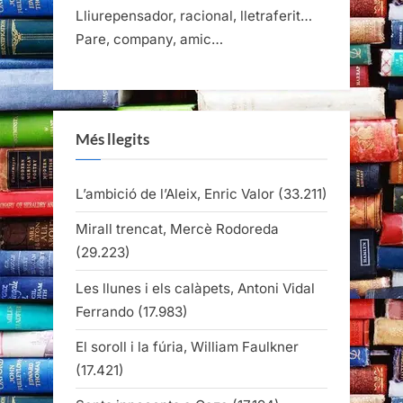
Lliurepensador, racional, lletraferit…
Pare, company, amic…
Més llegits
L’ambició de l’Aleix, Enric Valor
(33.211)
Mirall trencat, Mercè Rodoreda
(29.223)
Les llunes i els calàpets, Antoni Vidal
Ferrando
(17.983)
El soroll i la fúria, William Faulkner
(17.421)