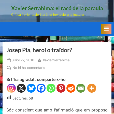
Skip
Xavier Serrahima: el racó de la paraula
to
Crítica i orientació literària: invitació a la lectura.
content
Josep Pla, heroi o traïdor?
Posted
By
juliol 27, 2010
XavierSerrahima
on
a
No hi ha comentaris
Josep
Si t'ha agradat, comparteix-ho
Pla,
heroi
o
traïdor?
Lectures:
58
Sóc conscient que amb l’afirmació que em proposo