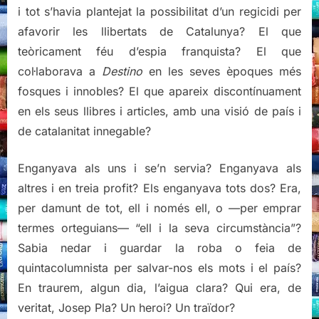
i tot s’havia plantejat la possibilitat d’un regicidi per
afavorir les llibertats de Catalunya? El que
teòricament féu d’espia franquista? El que
col·laborava a
Destino
en les seves èpoques més
fosques i innobles? El que apareix discontínuament
en els seus llibres i articles, amb una visió de país i
de catalanitat innegable?
Enganyava als uns i se’n servia? Enganyava als
altres i en treia profit? Els enganyava tots dos? Era,
per damunt de tot, ell i només ell, o —per emprar
termes orteguians— “ell i la seva circumstància”?
Sabia nedar i guardar la roba o feia de
quintacolumnista per salvar-nos els mots i el país?
En traurem, algun dia, l’aigua clara? Qui era, de
veritat, Josep Pla? Un heroi? Un traïdor?