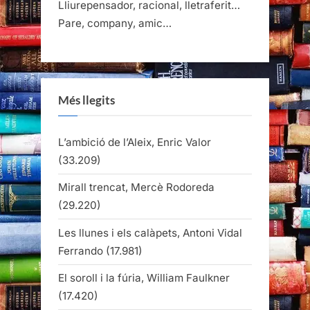
Lliurepensador, racional, lletraferit…
Pare, company, amic…
Més llegits
L’ambició de l’Aleix, Enric Valor
(33.209)
Mirall trencat, Mercè Rodoreda
(29.220)
Les llunes i els calàpets, Antoni Vidal
Ferrando
(17.981)
El soroll i la fúria, William Faulkner
(17.420)