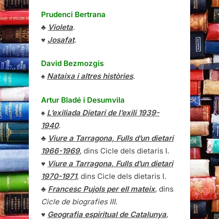
Prudenci Bertrana
♣
Violeta
.
♥
Josafat
.
David Bezmozgis
♠
Nataixa i altres històries
.
Artur Bladé i Desumvila
♠
L’exiliada Dietari de l’exili 1939-
1940
.
♣
Viure a Tarragona, Fulls d’un dietari
1966-1969
, dins Cicle dels dietaris I.
♥
Viure a Tarragona, Fulls d’un dietari
1970-1971
, dins Cicle dels dietaris I.
♣
Francesc Pujols per ell mateix
, dins
Cicle de biografies III
.
♥
Geografia espiritual de Catalunya
,