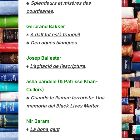
♣
Splendeurs et misères des
courtisanes
.
Gerbrand Bakker
♠
A dalt tot està tranquil
.
♣
Deu oques blanques
.
Josep Ballester
♠
L’agitació de l’escriptura
.
asha bandele (& Patrisse Khan-
Cullors)
♣
Cuando te llaman terrorista: Una
memoria del Black Lives Matter
.
Nir Baram
♦
La bona gent
.