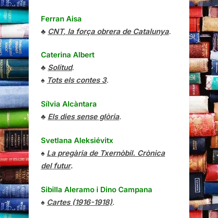
Ferran Aisa
♣
CNT, la força obrera de Catalunya
.
Caterina Albert
♣
Solitud
.
♠
Tots els contes 3
.
Sílvia Alcàntara
♣
Els dies sense glòria
.
Svetlana Aleksiévitx
♠
La pregària de Txernòbil. Crònica
del futur
.
Sibilla Aleramo
i
Dino Campana
♠
Cartes (1916-1918)
.