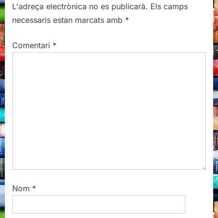
L'adreça electrònica no es publicarà.
Els camps
o
P
necessaris estan marcats amb
*
u
o
s
s
Comentari
*
P
t
o
:
s
t
:
Nom
*