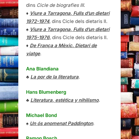
dins
Cicle de biografies III
.
♦
Viure a Tarragona, Fulls d’un dietari
1972-1974
, dins Cicle dels dietaris II.
♠
Viure a Tarragona, Fulls d’un dietari
1975-1976
, dins Cicle dels dietaris II.
♦
De França a Mèxic. Dietari de
viatge
.
Ana Blandiana
♣
La por de la literatura
.
Hans Blumenberg
♣
Literatura, estética y nihilismo
.
Michael Bond
♠
Un ós anomenat Paddington
.
Ramon Bosch