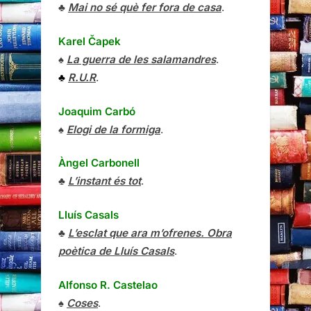
♣
Mai no sé què fer fora de casa
.
Karel Čapek
♠
La guerra de les salamandres
.
♣
R.U.R
.
Joaquim Carbó
♠
Elogi de la formiga
.
Àngel Carbonell
♣
L’instant és tot
.
Lluís Casals
♣
L’esclat que ara m’ofrenes. Obra
poètica de Lluís Casals
.
Alfonso R. Castelao
♠
Coses
.