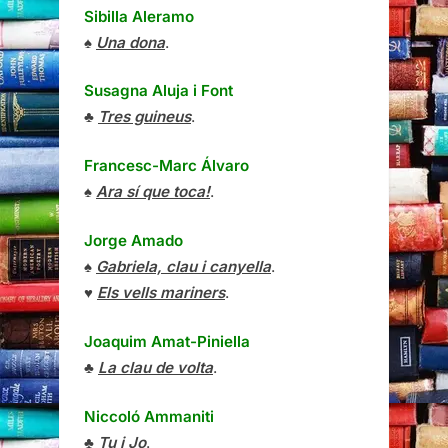
Sibilla Aleramo
♠
Una dona
.
Susagna Aluja i Font
♣
Tres guineus
.
Francesc-Marc Álvaro
♠
Ara sí que toca!
.
Jorge Amado
♠
Gabriela, clau i canyella
.
♥
Els vells mariners
.
Joaquim Amat-Piniella
♣
La clau de volta
.
Niccoló Ammaniti
♣
Tu i Jo
.