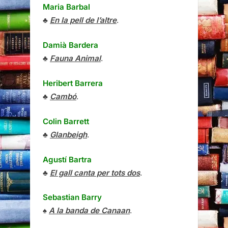
Maria Barbal
♣
En la pell de l’altre
.
Damià Bardera
♣
Fauna Animal
.
Heribert Barrera
♣
Cambó
.
Colin Barrett
♣
Glanbeigh
.
Agustí Bartra
♣
El gall canta per tots dos
.
Sebastian Barry
♠
A la banda de Canaan
.