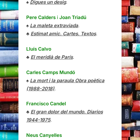
♠
Digues un desig
.
Pere Calders
i
Joan Triadú
♠
La maleta extraviada
.
♣
Estimat amic. Cartes. Textos
.
Lluís Calvo
♣
El meridià de París
.
Carles Camps Mundó
♠
La mort i la paraula Obra poètica
(1988-2018)
.
Francisco Candel
♣
El gran dolor del mundo. Diarios
1944-1975
.
Neus Canyelles