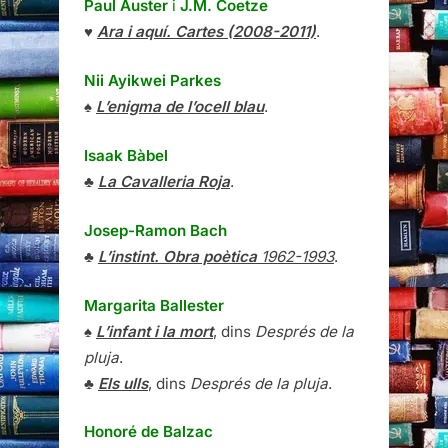
Paul Auster
i
J.M. Coetze
♥
Ara i aquí. Cartes (2008-2011)
.
Nii Ayikwei Parkes
♠
L’enigma de l’ocell blau
.
Isaak Bàbel
♣
La Cavalleria Roja
.
Josep-Ramon Bach
♣
L’instint. Obra poètica
1962-1993
.
Margarita Ballester
♠
L’infant i la mort
, dins
Després de la
pluja
.
♣
Els ulls
, dins
Després de la pluja
.
Honoré de Balzac