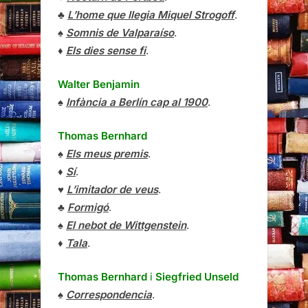
♣
L’home que llegia Miquel Strogoff
.
♠
Somnis de Valparaíso
.
♦
Els dies sense fi
.
Walter Benjamin
♠
Infància a Berlín cap al 1900
.
Thomas Bernhard
♠
Els meus premis
.
♦
Sí
.
♥
L’imitador de veus
.
♣
Formigó
.
♠
El nebot de Wittgenstein
.
♦
Tala
.
Thomas Bernhard
i
Siegfried Unseld
♠
Correspondencia
.