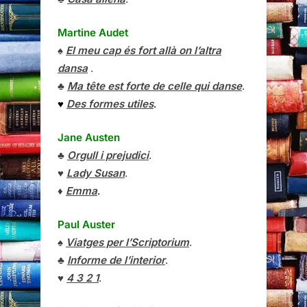
Martine Audet
♠
El meu cap és fort allà on l’altra
dansa
.
♣
Ma tête est forte de celle qui danse
.
♥
Des formes utiles
.
Jane Austen
♣
Orgull i prejudici
.
♥
Lady Susan
.
♦
Emma
.
Paul Auster
♠
Viatges per l’Scriptorium
.
♣
Informe de l’interior
.
♥
4 3 2 1
.