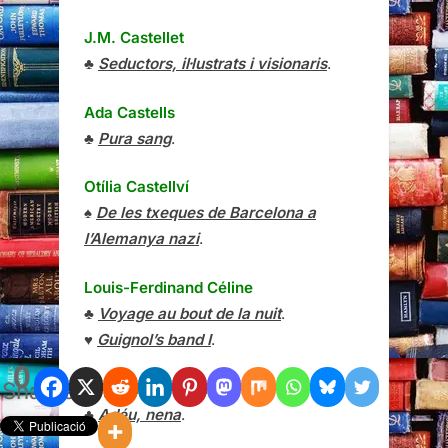
J.M. Castellet
♣
Seductors, il·lustrats i visionaris
.
Ada Castells
♣
Pura sang
.
Otília Castellví
♠
De les txeques de Barcelona a
l’Alemanya nazi
.
Louis-Ferdinand Céline
♣
Voyage au bout de la nuit
.
♥
Guignol’s band I
.
0
Shares
Raymond Chandler
♣
Adéu, nena
.