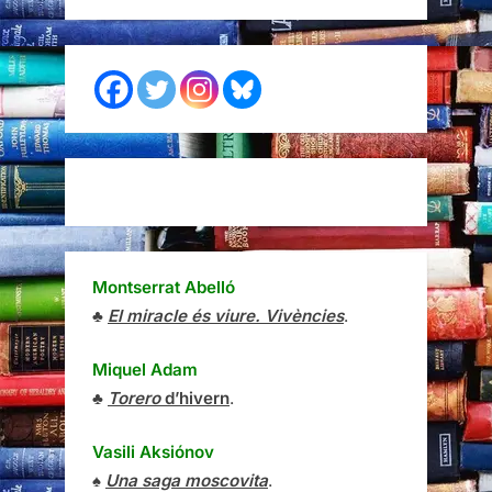
Montserrat Abelló
♣
El miracle és viure. Vivències
.
Miquel Adam
♣
Torero
d’hivern
.
Vasili Aksiónov
♠
Una saga moscovita
.