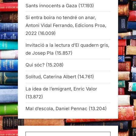
Sants innocents a Gaza
(17.193)
Si entra boira no tendré on anar,
Antoni Vidal Ferrando, Edicions Proa,
2022
(16.009)
Invitació a la lectura d’El quadern gris,
de Josep Pla
(15.857)
Qui sóc?
(15.208)
Solitud, Caterina Albert
(14.761)
La idea de l’emigrant, Enric Valor
(13.872)
Mal d’escola, Daniel Pennac
(13.204)