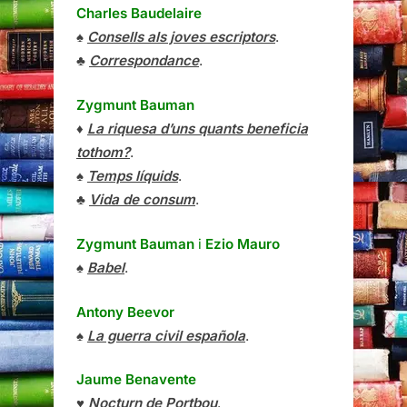
Charles Baudelaire
♠
Consells als joves escriptors
.
♣
Correspondance
.
Zygmunt Bauman
♦
La riquesa d’uns quants beneficia
tothom?
.
♠
Temps líquids
.
♣
Vida de consum
.
Zygmunt Bauman
i
Ezio Mauro
♠
Babel
.
Antony Beevor
♠
La guerra civil española
.
Jaume Benavente
♥
Nocturn de Portbou
.