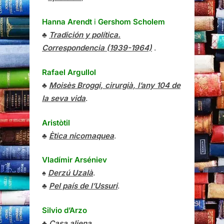
Hanna Arendt
i
Gershom Scholem
♣
Tradición y política.
Correspondencia (1939-1964)
.
Rafael Argullol
♣
Moisès Broggi, cirurgià, l’any 104 de
la seva vida
.
Aristòtil
♣
Ètica nicomaquea
.
Vladímir Arséniev
♠
Derzú Uzalà
.
♣
Pel país de l’Ussuri
.
Silvio d’Arzo
♣
Casa aliena
.