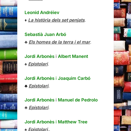
Leonid Andréiev
♦
La història dels set penjats
.
Sebastià Juan Arbó
♣
Els homes de la terra i el mar
.
Jordi Arbonès
i
Albert Manent
♠
Epistolari
.
Jordi Arbonès
i
Joaquim Carbó
♣
Epistolari
.
Jordi Arbonès
i
Manuel de Pedrolo
♣
Epistolari
.
Jordi Arbonès
i
Matthew Tree
♠
Epistolari
,.