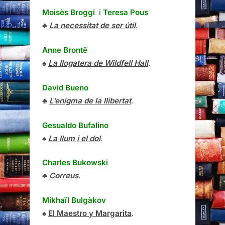
Moisès Broggi
i
Teresa Pous
♣
La necessitat de ser útil
.
Anne Brontë
♠
La llogatera de Wildfell Hall
.
David Bueno
♣
L’enigma de la llibertat
.
Gesualdo Bufalino
♠
La llum i el dol
.
Charles Bukowski
♣
Correus
.
Mikhaïl Bulgàkov
♠
El Maestro y Margarita
.