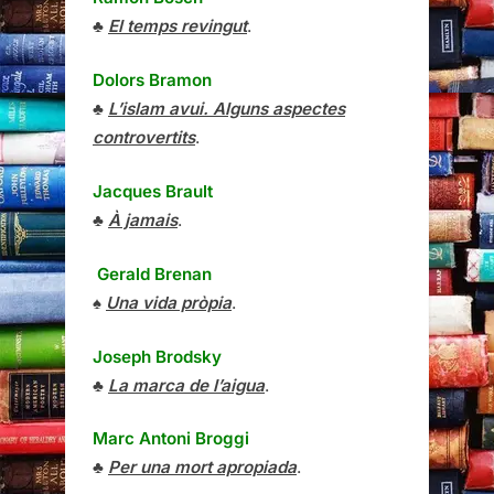
♣
El temps revingut
.
Dolors Bramon
♣
L’islam avui. Alguns aspectes
controvertits
.
Jacques Brault
♣
À jamais
.
Gerald Brenan
♠
Una vida pròpia
.
Joseph Brodsky
♣
La marca de l’aigua
.
Marc Antoni Broggi
♣
Per una mort apropiada
.