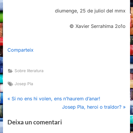
diumenge, 25 de juliol del mmx
© Xavier Serrahima 2o1o
Comparteix
Sobre literatura
Tags:
Josep Pla
Navegació
P
Si no ens hi volen, ens n’haurem d’anar!
r
N
Josep Pla, heroi o traïdor?
d'entrades
e
e
Deixa un comentari
v
x
i
t