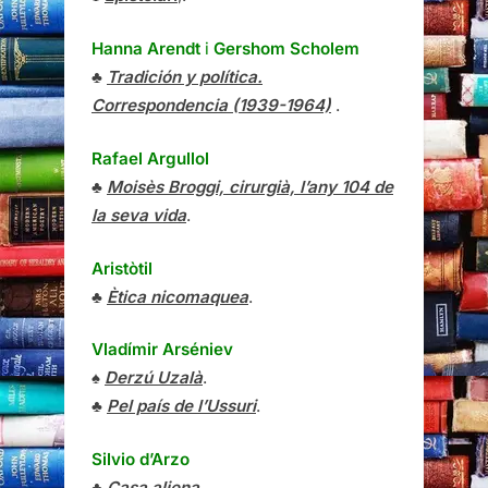
Hanna Arendt
i
Gershom Scholem
♣
Tradición y política.
Correspondencia (1939-1964)
.
Rafael Argullol
♣
Moisès Broggi, cirurgià, l’any 104 de
la seva vida
.
Aristòtil
♣
Ètica nicomaquea
.
Vladímir Arséniev
♠
Derzú Uzalà
.
♣
Pel país de l’Ussuri
.
Silvio d’Arzo
♣
Casa aliena
.