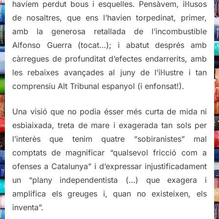
havíem perdut bous i esquelles. Pensàvem, il·lusos
de nosaltres, que ens l’havien torpedinat, primer,
amb la generosa retallada de l’incombustible
Alfonso Guerra (tocat…); i abatut després amb
càrregues de profunditat d’efectes endarrerits, amb
les rebaixes avançades al juny de l’il·lustre i tan
comprensiu Alt Tribunal espanyol (i enfonsat!).
Una visió que no podia ésser més curta de mida ni
esbiaixada, treta de mare i exagerada tan sols per
l’interès que tenim quatre “sobiranistes” mal
comptats de magnificar “qualsevol fricció com a
ofenses a Catalunya” i d’expressar injustificadament
un “plany independentista (…) que exagera i
amplifica els greuges i, quan no existeixen, els
inventa”.