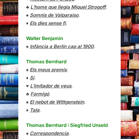
♣
L’home que llegia Miquel Strogoff
.
♠
Somnis de Valparaíso
.
♦
Els dies sense fi
.
Walter Benjamin
♠
Infància a Berlín cap al 1900
.
Thomas Bernhard
♠
Els meus premis
.
♦
Sí
.
♥
L’imitador de veus
.
♣
Formigó
.
♠
El nebot de Wittgenstein
.
♦
Tala
.
Thomas Bernhard
i
Siegfried Unseld
♠
Correspondencia
.