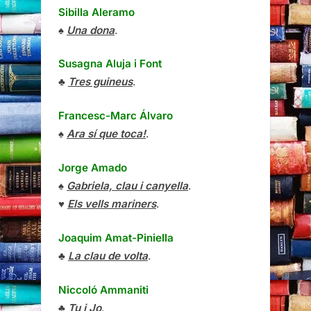
Sibilla Aleramo
♠
Una dona
.
Susagna Aluja i Font
♣
Tres guineus
.
Francesc-Marc Álvaro
♠
Ara sí que toca!
.
Jorge Amado
♠
Gabriela, clau i canyella
.
♥
Els vells mariners
.
Joaquim Amat-Piniella
♣
La clau de volta
.
Niccoló Ammaniti
♣
Tu i Jo
.