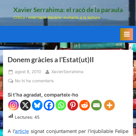
Skip
Xavier Serrahima: el racó de la paraula
to
Crítica i orientació literària: invitació a la lectura.
content
Donem gràcies a l’Estat(ut)II
Posted
By
agost 8, 2010
XavierSerrahima
on
a
No hi ha comentaris
Donem
Si t'ha agradat, comparteix-ho
gràcies
a
l’Estat(ut)II
Lectures:
45
A l’
article
signat conjuntament per l’injubilable Felipe