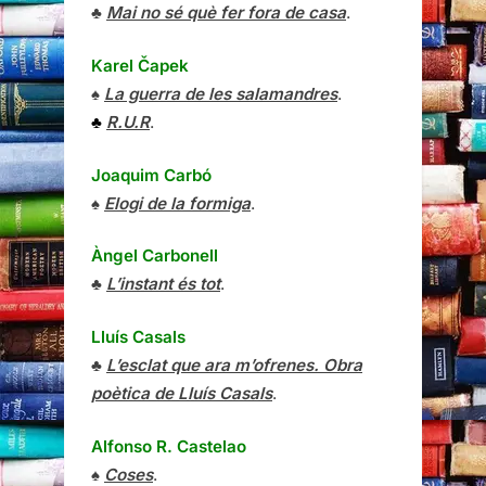
♣
Mai no sé què fer fora de casa
.
Karel Čapek
♠
La guerra de les salamandres
.
♣
R.U.R
.
Joaquim Carbó
♠
Elogi de la formiga
.
Àngel Carbonell
♣
L’instant és tot
.
Lluís Casals
♣
L’esclat que ara m’ofrenes. Obra
poètica de Lluís Casals
.
Alfonso R. Castelao
♠
Coses
.