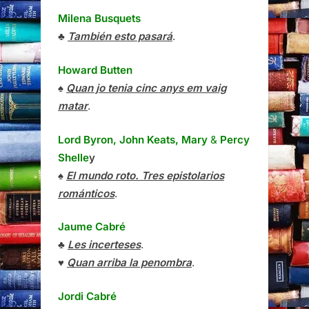
Milena Busquets
♣
También esto pasará
.
Howard Butten
♠
Quan jo tenia cinc anys em vaig
matar
.
Lord Byron, John Keats, Mary
&
Percy
Shelle
y
♠
El mundo roto. Tres epistolarios
románticos
.
Jaume Cabré
♣
Les incerteses
.
♥
Quan arriba la penombra
.
Jordi Cabré