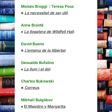
Moisès Broggi
i
Teresa Pous
♣
La necessitat de ser útil
.
Anne Brontë
♠
La llogatera de Wildfell Hall
.
David Bueno
♣
L’enigma de la llibertat
.
Gesualdo Bufalino
♠
La llum i el dol
.
Charles Bukowski
♣
Correus
.
Mikhaïl Bulgàkov
♠
El Maestro y Margarita
.