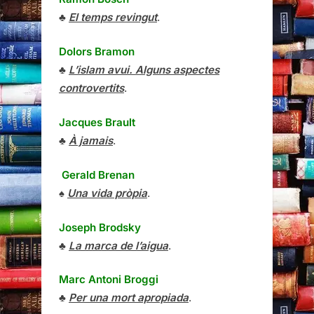
♣
El temps revingut
.
Dolors Bramon
♣
L’islam avui. Alguns aspectes
controvertits
.
Jacques Brault
♣
À jamais
.
Gerald Brenan
♠
Una vida pròpia
.
Joseph Brodsky
♣
La marca de l’aigua
.
Marc Antoni Broggi
♣
Per una mort apropiada
.