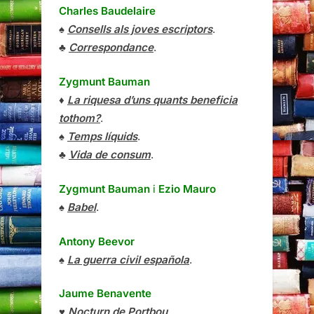
Charles Baudelaire
♠
Consells als joves escriptors
.
♣
Correspondance
.
Zygmunt Bauman
♦
La riquesa d’uns quants beneficia
tothom?
.
♠
Temps líquids
.
♣
Vida de consum
.
Zygmunt Bauman
i
Ezio Mauro
♠
Babel
.
Antony Beevor
♠
La guerra civil española
.
Jaume Benavente
♥
Nocturn de Portbou
.