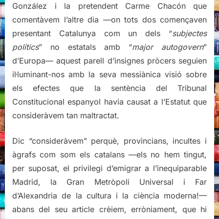
González i la pretendent Carme Chacón que
comentàvem l’altre dia —on tots dos començaven
presentant Catalunya com un dels “
subjectes
polítics
” no estatals amb “
major autogovern
”
d’Europa— aquest parell d’insignes pròcers seguien
il·luminant-nos amb la seva messiànica visió sobre
els efectes que la sentència del Tribunal
Constitucional espanyol havia causat a l’Estatut que
consideràvem tan maltractat.
Dic “consideràvem” perquè, provincians, incultes i
àgrafs com som els catalans —els no hem tingut,
per suposat, el privilegi d’emigrar a l’inequiparable
Madrid, la Gran Metròpoli Universal i Far
d’Alexandria de la cultura i la ciència moderna!—
abans del seu article crèiem, erròniament, que hi