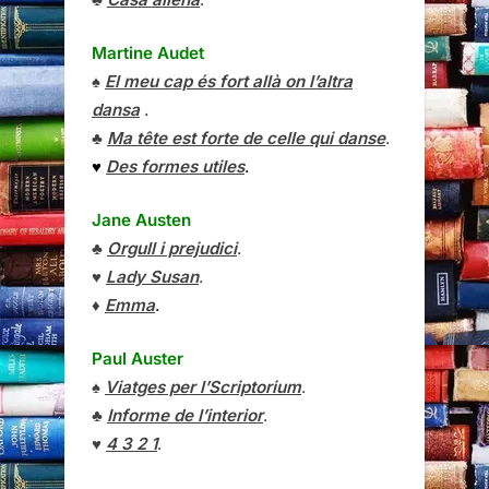
Martine Audet
♠
El meu cap és fort allà on l’altra
dansa
.
♣
Ma tête est forte de celle qui danse
.
♥
Des formes utiles
.
Jane Austen
♣
Orgull i prejudici
.
♥
Lady Susan
.
♦
Emma
.
Paul Auster
♠
Viatges per l’Scriptorium
.
♣
Informe de l’interior
.
♥
4 3 2 1
.