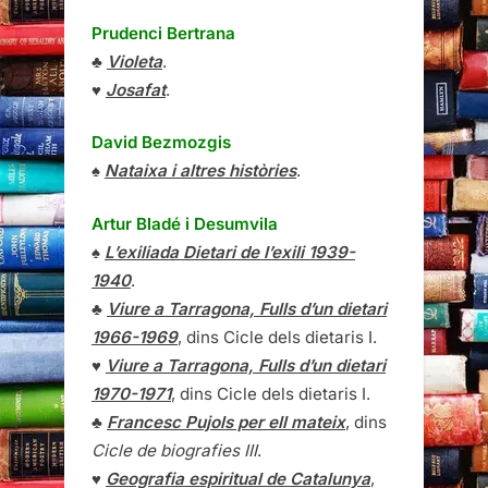
Prudenci Bertrana
♣
Violeta
.
♥
Josafat
.
David Bezmozgis
♠
Nataixa i altres històries
.
Artur Bladé i Desumvila
♠
L’exiliada Dietari de l’exili 1939-
1940
.
♣
Viure a Tarragona, Fulls d’un dietari
1966-1969
, dins Cicle dels dietaris I.
♥
Viure a Tarragona, Fulls d’un dietari
1970-1971
, dins Cicle dels dietaris I.
♣
Francesc Pujols per ell mateix
, dins
Cicle de biografies III
.
♥
Geografia espiritual de Catalunya
,