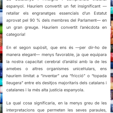
espanyol. Hauríem convertit un fet insignificant —
retallar els engranatges essencials d’un Estatut
aprovat pel 90 % dels membres del Parlament— en
un gran greuge. Hauríem convertit l’anècdota en
categoria!
En el segon supòsit, que ens és —per dir-ho de
manera elegant— menys favorable, ja que equipara
la nostra capacitat cerebral d’anàlisi amb la de les
amebes o altres organismes unicel·lulars, ens
hauríem limitat a “inventar” una “fricció” o “topada
lleugera” entre els desitjos majoritaris dels catalans i
catalanes i la més alta justícia espanyola.
La qual cosa significaria, en la menys greu de les
interpretacions que permeten les seves paraules,