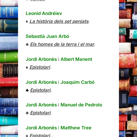
Leonid Andréiev
♦
La història dels set penjats
.
Sebastià Juan Arbó
♣
Els homes de la terra i el mar
.
Jordi Arbonès
i
Albert Manent
♠
Epistolari
.
Jordi Arbonès
i
Joaquim Carbó
♣
Epistolari
.
Jordi Arbonès
i
Manuel de Pedrolo
♣
Epistolari
.
Jordi Arbonès
i
Matthew Tree
♠
Epistolari
,.