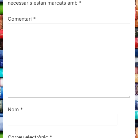
necessaris estan marcats amb
*
u
o
s
s
Comentari
*
P
t
o
:
s
t
:
Nom
*
Correu electrònic
*