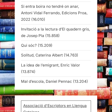
Si entra boira no tendré on anar,
Antoni Vidal Ferrando, Edicions Proa,
2022
(16.010)
Invitació a la lectura d’El quadern gris,
de Josep Pla
(15.858)
Qui sóc?
(15.209)
Solitud, Caterina Albert
(14.763)
La idea de l’emigrant, Enric Valor
(13.874)
Mal d’escola, Daniel Pennac
(13.204)
Associació d'Escriptors en Llengua