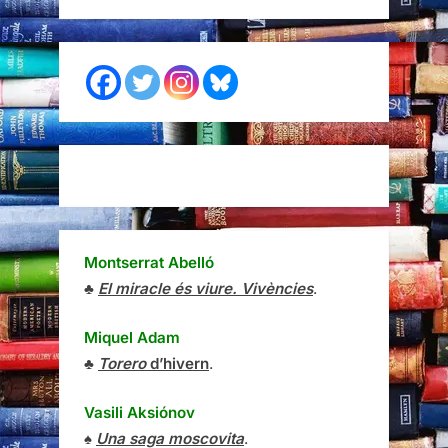
Montserrat Abelló
♣
El miracle és viure. Vivències
.
Miquel Adam
♣
Torero
d’hivern
.
Vasili Aksiónov
♠
Una saga moscovita
.