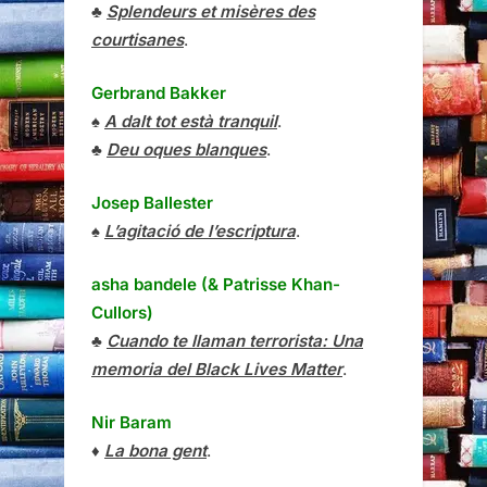
♣
Splendeurs et misères des
courtisanes
.
Gerbrand Bakker
♠
A dalt tot està tranquil
.
♣
Deu oques blanques
.
Josep Ballester
♠
L’agitació de l’escriptura
.
asha bandele (& Patrisse Khan-
Cullors)
♣
Cuando te llaman terrorista: Una
memoria del Black Lives Matter
.
Nir Baram
♦
La bona gent
.