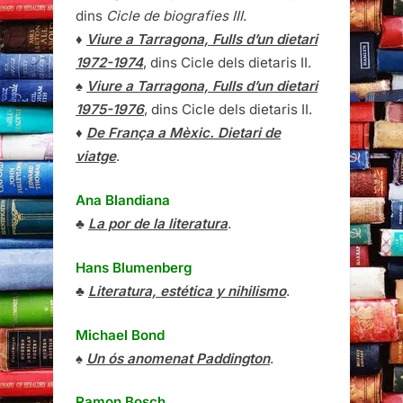
dins
Cicle de biografies III
.
♦
Viure a Tarragona, Fulls d’un dietari
1972-1974
, dins Cicle dels dietaris II.
♠
Viure a Tarragona, Fulls d’un dietari
1975-1976
, dins Cicle dels dietaris II.
♦
De França a Mèxic. Dietari de
viatge
.
Ana Blandiana
♣
La por de la literatura
.
Hans Blumenberg
♣
Literatura, estética y nihilismo
.
Michael Bond
♠
Un ós anomenat Paddington
.
Ramon Bosch