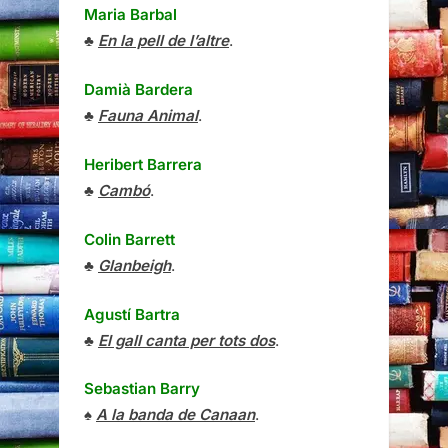
Maria Barbal
♣
En la pell de l’altre
.
Damià Bardera
♣
Fauna Animal
.
Heribert Barrera
♣
Cambó
.
Colin Barrett
♣
Glanbeigh
.
Agustí Bartra
♣
El gall canta per tots dos
.
Sebastian Barry
♠
A la banda de Canaan
.