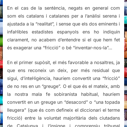
En el cas de la sentència, negats en general com
som els catalans i catalanes per a l’anàlisi serena i
ajustada a la “realitat”, i sense que els dos eminents i
infal·libles estadistes espanyols ens ho indiquin
clarament, no acabem d’entendre si el que hem fet
és exagerar una “fricció” o bé “inventar-nos-la”…
En el primer supòsit, el més favorable a nosaltres, ja
que ens reconeix un deix, per més residual que
sigui, d’intel·ligència, hauríem convertit una “fricció”
de no res en un “greuge”. O el que és el mateix, amb
la nostra mala fe sobiranista habitual, hauríem
convertit en un greuge un “desacord” o “una topada
lleugera” (que és com defineix el diccionari el terme
fricció) entre la voluntat majoritària dels ciutadans
de Catalunya i l’insigne i comprensiu tribunal