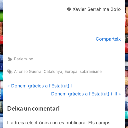
© Xavier Serrahima 2o1o
Comparteix
Parlem-ne
Tags:
,
,
,
Alfonso Guerra
Catalunya
Europa
sobiranisme
Navegació
P
Donem gràcies a l’Estat(ut)II
r
N
Donem gràcies a l’Estat(ut) i III
d'entrades
e
e
Deixa un comentari
v
x
i
t
L'adreça electrònica no es publicarà.
Els camps
o
P