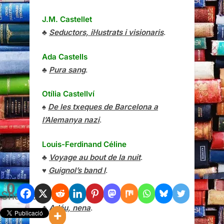
J.M. Castellet
♣
Seductors, il·lustrats i visionaris
.
Ada Castells
♣
Pura sang
.
Otília Castellví
♠
De les txeques de Barcelona a
l’Alemanya nazi
.
Louis-Ferdinand Céline
♣
Voyage au bout de la nuit
.
♥
Guignol’s band I
.
0
Shares
Raymond Chandler
♣
Adéu, nena
.