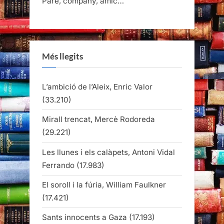
Pare, company, amic…
Més llegits
L’ambició de l’Aleix, Enric Valor
(33.210)
Mirall trencat, Mercè Rodoreda
(29.221)
Les llunes i els calàpets, Antoni Vidal
Ferrando
(17.983)
El soroll i la fúria, William Faulkner
(17.421)
Sants innocents a Gaza
(17.193)