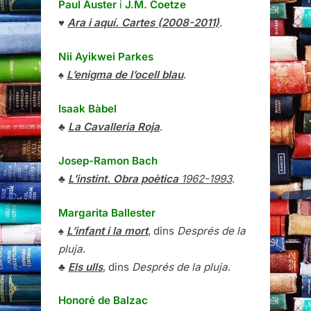
Paul Auster
i
J.M. Coetze
♥
Ara i aquí. Cartes (2008-2011)
.
Nii Ayikwei Parkes
♠
L’enigma de l’ocell blau
.
Isaak Bàbel
♣
La Cavalleria Roja
.
Josep-Ramon Bach
♣
L’instint. Obra poètica
1962-1993
.
Margarita Ballester
♠
L’infant i la mort
, dins
Després de la
pluja
.
♣
Els ulls
, dins
Després de la pluja
.
Honoré de Balzac