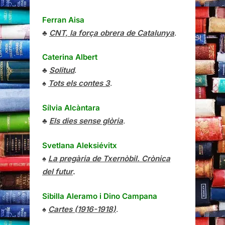
Ferran Aisa
♣
CNT, la força obrera de Catalunya
.
Caterina Albert
♣
Solitud
.
♠
Tots els contes 3
.
Sílvia Alcàntara
♣
Els dies sense glòria
.
Svetlana Aleksiévitx
♠
La pregària de Txernòbil. Crònica
del futur
.
Sibilla Aleramo
i
Dino Campana
♠
Cartes (1916-1918)
.