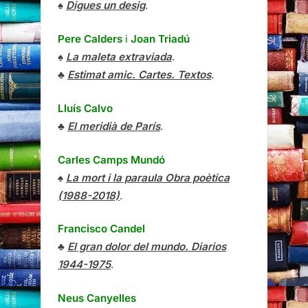
♠
Digues un desig
.
Pere Calders
i
Joan Triadú
♠
La maleta extraviada
.
♣
Estimat amic. Cartes. Textos
.
Lluís Calvo
♣
El meridià de París
.
Carles Camps Mundó
♠
La mort i la paraula Obra poètica
(1988-2018)
.
Francisco Candel
♣
El gran dolor del mundo. Diarios
1944-1975
.
Neus Canyelles