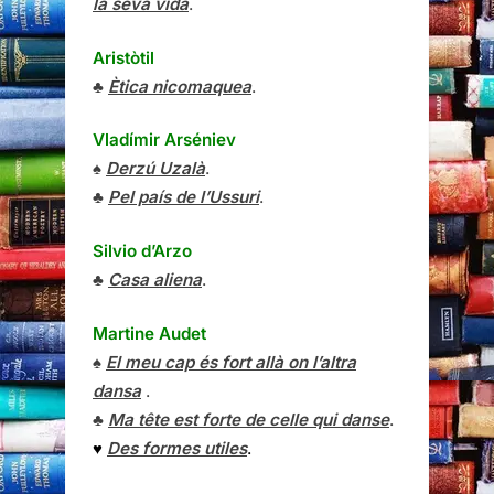
la seva vida
.
Aristòtil
♣
Ètica nicomaquea
.
Vladímir Arséniev
♠
Derzú Uzalà
.
♣
Pel país de l’Ussuri
.
Silvio d’Arzo
♣
Casa aliena
.
Martine Audet
♠
El meu cap és fort allà on l’altra
dansa
.
♣
Ma tête est forte de celle qui danse
.
♥
Des formes utiles
.