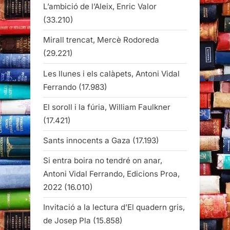
L’ambició de l’Aleix, Enric Valor
(33.210)
Mirall trencat, Mercè Rodoreda
(29.221)
Les llunes i els calàpets, Antoni Vidal
Ferrando
(17.983)
El soroll i la fúria, William Faulkner
(17.421)
Sants innocents a Gaza
(17.193)
Si entra boira no tendré on anar,
Antoni Vidal Ferrando, Edicions Proa,
2022
(16.010)
Invitació a la lectura d’El quadern gris,
de Josep Pla
(15.858)