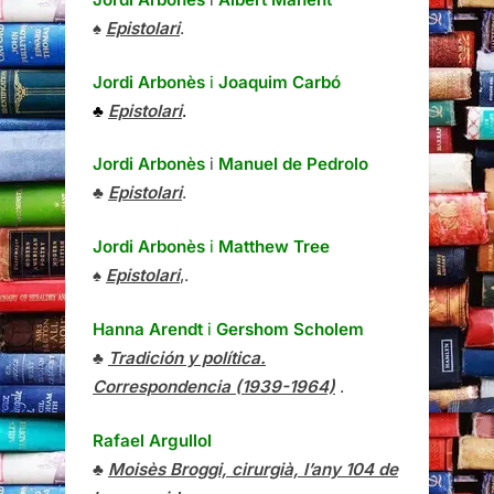
♠
Epistolari
.
Jordi Arbonès
i
Joaquim Carbó
♣
Epistolari
.
Jordi Arbonès
i
Manuel de Pedrolo
♣
Epistolari
.
Jordi Arbonès
i
Matthew Tree
♠
Epistolari
,.
Hanna Arendt
i
Gershom Scholem
♣
Tradición y política.
Correspondencia (1939-1964)
.
Rafael Argullol
♣
Moisès Broggi, cirurgià, l’any 104 de