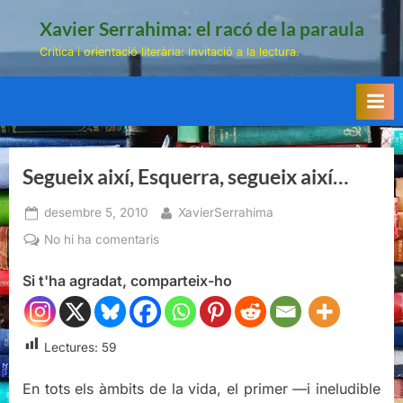
Skip
Xavier Serrahima: el racó de la paraula
to
Crítica i orientació literària: invitació a la lectura.
content
Segueix així, Esquerra, segueix així…
Posted
By
desembre 5, 2010
XavierSerrahima
on
a
No hi ha comentaris
Segueix
Si t'ha agradat, comparteix-ho
així,
Esquerra,
segueix
així…
Lectures:
59
En tots els àmbits de la vida, el primer —i ineludible