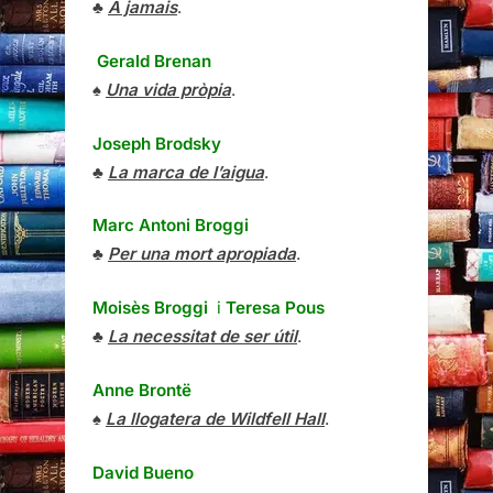
♣
À jamais
.
Gerald Brenan
♠
Una vida pròpia
.
Joseph Brodsky
♣
La marca de l’aigua
.
Marc Antoni Broggi
♣
Per una mort apropiada
.
Moisès Broggi
i
Teresa Pous
♣
La necessitat de ser útil
.
Anne Brontë
♠
La llogatera de Wildfell Hall
.
David Bueno