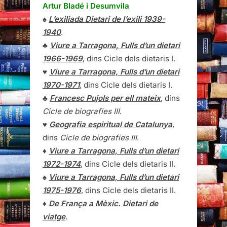
Artur Bladé i Desumvila
♠
L’exiliada Dietari de l’exili 1939-
1940
.
♣
Viure a Tarragona, Fulls d’un dietari
1966-1969
, dins Cicle dels dietaris I.
♥
Viure a Tarragona, Fulls d’un dietari
1970-1971
, dins Cicle dels dietaris I.
♣
Francesc Pujols per ell mateix
, dins
Cicle de biografies III
.
♥
Geografia espiritual de Catalunya
,
dins
Cicle de biografies III
.
♦
Viure a Tarragona, Fulls d’un dietari
1972-1974
, dins Cicle dels dietaris II.
♠
Viure a Tarragona, Fulls d’un dietari
1975-1976
, dins Cicle dels dietaris II.
♦
De França a Mèxic. Dietari de
viatge
.