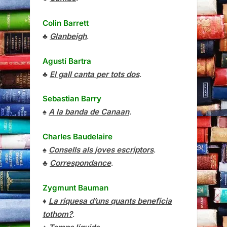
Colin Barrett
♣
Glanbeigh
.
Agustí Bartra
♣
El gall canta per tots dos
.
Sebastian Barry
♠
A la banda de Canaan
.
Charles Baudelaire
♠
Consells als joves escriptors
.
♣
Correspondance
.
Zygmunt Bauman
♦
La riquesa d’uns quants beneficia
tothom?
.