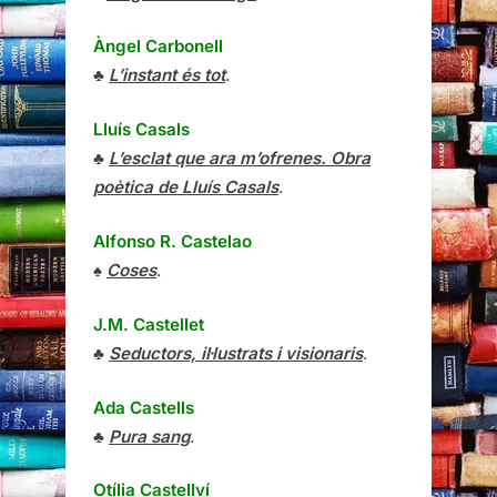
Àngel Carbonell
♣
L’instant és tot
.
Lluís Casals
♣
L’esclat que ara m’ofrenes. Obra
poètica de Lluís Casals
.
Alfonso R. Castelao
♠
Coses
.
J.M. Castellet
♣
Seductors, il·lustrats i visionaris
.
Ada Castells
♣
Pura sang
.
Otília Castellví