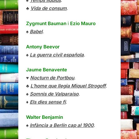
♠
Temps líquids
.
♣
Vida de consum
.
Zygmunt Bauman
i
Ezio Mauro
♠
Babel
.
Antony Beevor
♠
La guerra civil española
.
Jaume Benavente
♥
Nocturn de Portbou
.
♣
L’home que llegia Miquel Strogoff
.
♠
Somnis de Valparaíso
.
♦
Els dies sense fi
.
Walter Benjamin
♠
Infància a Berlín cap al 1900
.