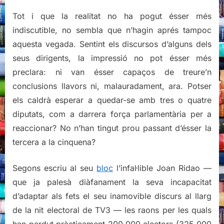
Tot i que la realitat no ha pogut ésser més
indiscutible, no sembla que n’hagin aprés tampoc
aquesta vegada. Sentint els discursos d’alguns dels
seus dirigents, la impressió no pot ésser més
preclara: ni van ésser capaços de treure’n
conclusions llavors ni, malauradament, ara. Potser
els caldrà esperar a quedar-se amb tres o quatre
diputats, com a darrera força parlamentària per a
reaccionar? No n’han tingut prou passant d’ésser la
tercera a la cinquena?
Segons escriu al seu
bloc
l’infal·lible Joan Ridao —
que ja palesà diàfanament la seva incapacitat
d’adaptar als fets el seu inamovible discurs al llarg
de la nit electoral de TV3 — les raons per les quals