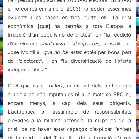
han perdut pràcticament 200.000 electors (325.000
si ho comparem amb el 2003) no poden ésser més
evidents i es basen en tres punts: en “La crisi
econòmica [que] ha permès a tota Europa la
irrupció d’un populisme de dretes”, en “la reedició
d’un Govern
catalanista i d’esquerres
, presidit per
José Montilla,
que no ha estat entès
per bona part
de l’electorat”, i en “la diversificació de l’oferta
independentista”.
O el que és el mateix, ni un sol dels motius que
al·ludeix no són imputables ni a la mateixa ERC ni,
encara menys, a cap dels seus dirigents.
L’autocrítica o l’assumpció de responsabilitats
elevades a la mínima potència: la culpa és de la
crisi, de no haver estat capaços d’explicar l’encert
de la reedició del Tripartit, i de la irrupció d’altres