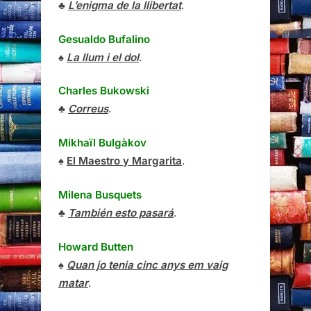
♣
L’enigma de la llibertat
.
Gesualdo Bufalino
♠
La llum i el dol
.
Charles Bukowski
♣
Correus
.
Mikhaïl Bulgàkov
♠
El Maestro y Margarita
.
Milena Busquets
♣
También esto pasará
.
Howard Butten
♠
Quan jo tenia cinc anys em vaig
matar
.