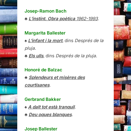
Josep-Ramon Bach
♣
L’instint. Obra poètica
1962-1993
.
Margarita Ballester
♠
L’infant i la mort
, dins
Després de la
pluja
.
♣
Els ulls
, dins
Després de la pluja
.
Honoré de Balzac
♣
Splendeurs et misères des
courtisanes
.
Gerbrand Bakker
♠
A dalt tot està tranquil
.
♣
Deu oques blanques
.
Josep Ballester