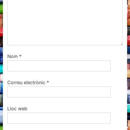
:
Nom
*
Correu electrònic
*
Lloc web