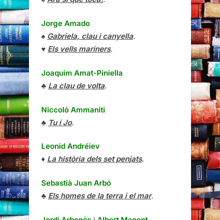
Jorge Amado
♠
Gabriela, clau i canyella
.
♥
Els vells mariners
.
Joaquim Amat-Piniella
♣
La clau de volta
.
Niccoló Ammaniti
♣
Tu i Jo
.
Leonid Andréiev
♦
La història dels set penjats
.
Sebastià Juan Arbó
♣
Els homes de la terra i el mar
.
Jordi Arbonès
i
Albert Manent