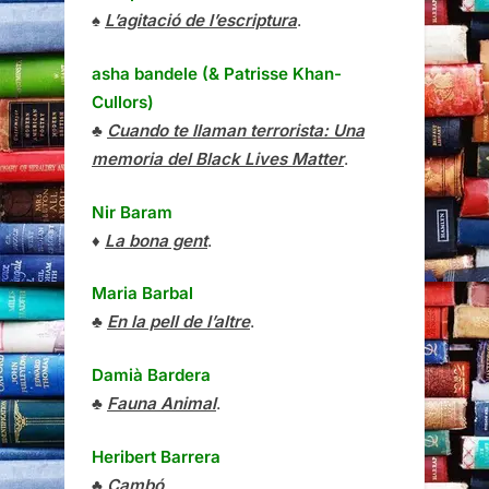
♠
L’agitació de l’escriptura
.
asha bandele (& Patrisse Khan-
Cullors)
♣
Cuando te llaman terrorista: Una
memoria del Black Lives Matter
.
Nir Baram
♦
La bona gent
.
Maria Barbal
♣
En la pell de l’altre
.
Damià Bardera
♣
Fauna Animal
.
Heribert Barrera
♣
Cambó
.