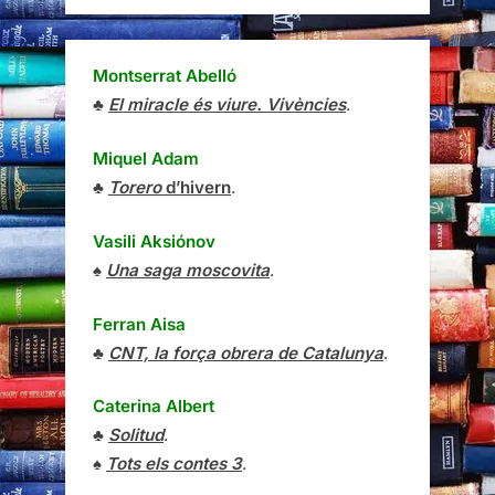
Montserrat Abelló
♣
El miracle és viure. Vivències
.
Miquel Adam
♣
Torero
d’hivern
.
Vasili Aksiónov
♠
Una saga moscovita
.
Ferran Aisa
♣
CNT, la força obrera de Catalunya
.
Caterina Albert
♣
Solitud
.
♠
Tots els contes 3
.