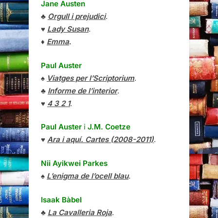
Jane Austen
♣
Orgull i prejudici
.
♥
Lady Susan
.
♦
Emma
.
Paul Auster
♠
Viatges per l’Scriptorium
.
♣
Informe de l’interior
.
♥
4 3 2 1
.
Paul Auster
i
J.M. Coetze
♥
Ara i aquí. Cartes (2008-2011)
.
Nii Ayikwei Parkes
♠
L’enigma de l’ocell blau
.
Isaak Bàbel
♣
La Cavalleria Roja
.