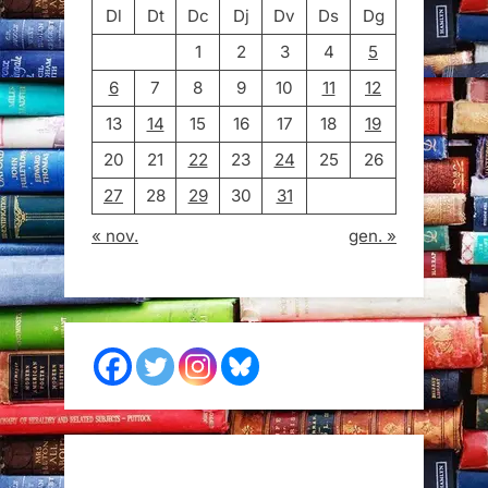
Dl
Dt
Dc
Dj
Dv
Ds
Dg
1
2
3
4
5
6
7
8
9
10
11
12
13
14
15
16
17
18
19
20
21
22
23
24
25
26
27
28
29
30
31
« nov.
gen. »