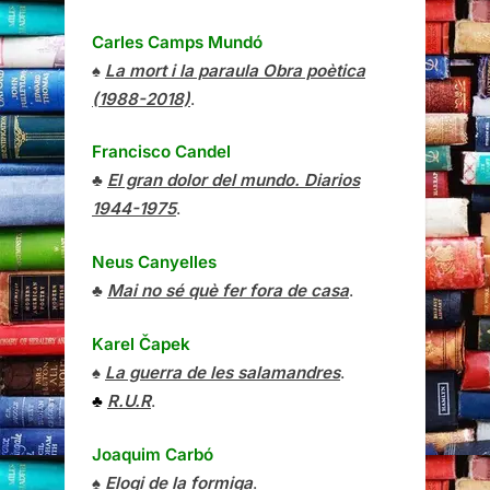
Carles Camps Mundó
♠
La mort i la paraula Obra poètica
(1988-2018)
.
Francisco Candel
♣
El gran dolor del mundo. Diarios
1944-1975
.
Neus Canyelles
♣
Mai no sé què fer fora de casa
.
Karel Čapek
♠
La guerra de les salamandres
.
♣
R.U.R
.
Joaquim Carbó
♠
Elogi de la formiga
.