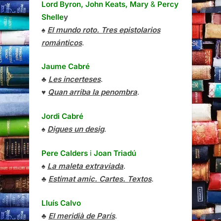
Lord Byron, John Keats, Mary
&
Percy
Shelle
y
♠
El mundo roto. Tres epistolarios
románticos
.
Jaume Cabré
♣
Les incerteses
.
♥
Quan arriba la penombra
.
Jordi Cabré
♠
Digues un desig
.
Pere Calders
i
Joan Triadú
♠
La maleta extraviada
.
♣
Estimat amic. Cartes. Textos
.
Lluís Calvo
♣
El meridià de París
.