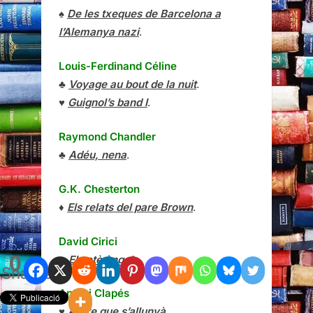
♠
De les txeques de Barcelona a
l’Alemanya nazi
.
Louis-Ferdinand Céline
♣
Voyage au bout de la nuit
.
♥
Guignol’s band I
.
Raymond Chandler
♣
Adéu, nena
.
G.K. Chesterton
♦
Els relats del pare Brown
.
David Cirici
0
♣
El setè àngel
.
Shares
Antoni Clapés
♥
Arbre que s’allunyà
.