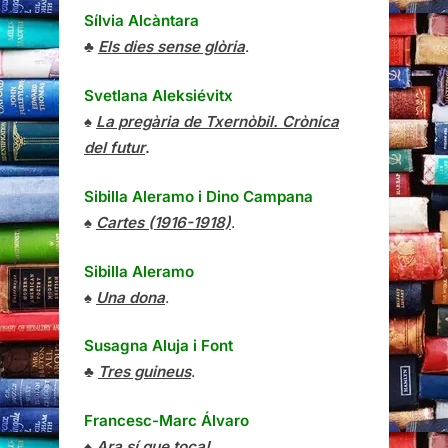
Sílvia Alcàntara
♣
Els dies sense glòria
.
Svetlana Aleksiévitx
♠
La pregària de Txernòbil. Crònica
del futur
.
Sibilla Aleramo
i
Dino Campana
♠
Cartes (1916-1918)
.
Sibilla Aleramo
♠
Una dona
.
Susagna Aluja i Font
♣
Tres guineus
.
Francesc-Marc Álvaro
♠
Ara sí que toca!
.