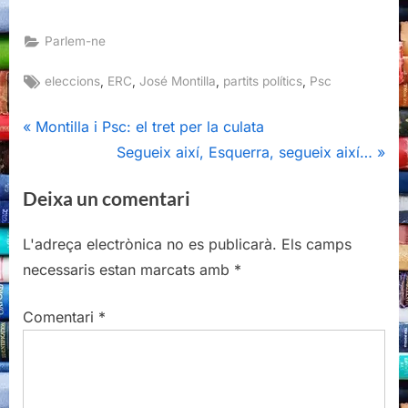
Parlem-ne
Tags:
,
,
,
,
eleccions
ERC
José Montilla
partits polítics
Psc
Navegació
P
Montilla i Psc: el tret per la culata
r
N
Segueix així, Esquerra, segueix així…
d'entrades
e
e
Deixa un comentari
v
x
i
t
L'adreça electrònica no es publicarà.
Els camps
o
P
necessaris estan marcats amb
*
u
o
s
s
Comentari
*
P
t
o
:
s
t