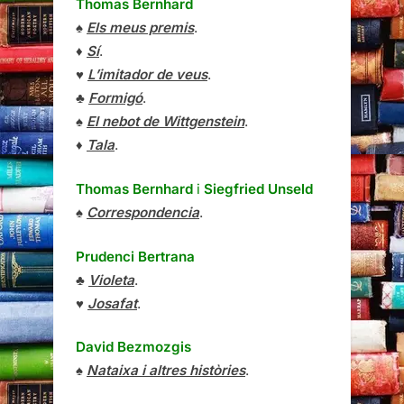
Thomas Bernhard
♠
Els meus premis
.
♦
Sí
.
♥
L’imitador de veus
.
♣
Formigó
.
♠
El nebot de Wittgenstein
.
♦
Tala
.
Thomas Bernhard
i
Siegfried Unseld
♠
Correspondencia
.
Prudenci Bertrana
♣
Violeta
.
♥
Josafat
.
David Bezmozgis
♠
Nataixa i altres històries
.