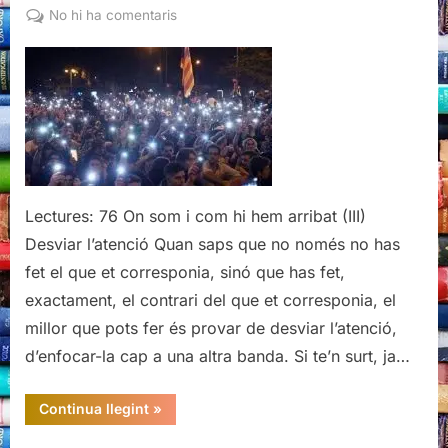
on
a
No hi ha comentaris
On
som
i
com
hi
hem
arribat
(III)
Lectures: 76 On som i com hi hem arribat (III)
Desviar l’atenció Quan saps que no només no has
fet el que et corresponia, sinó que has fet,
exactament, el contrari del que et corresponia, el
millor que pots fer és provar de desviar l’atenció,
d’enfocar-la cap a una altra banda. Si te’n surt, ja…
“On
Continua llegint
»
som
i