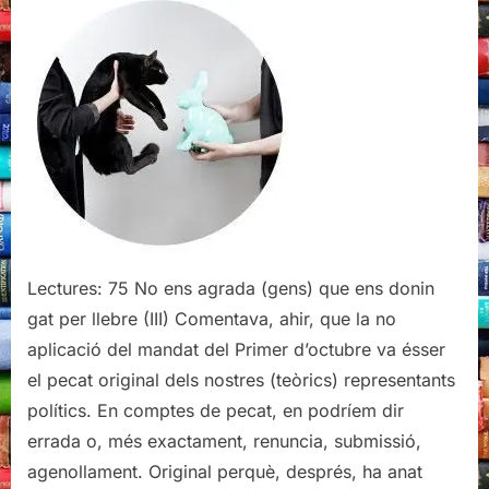
ens
agrada
(gens)
que
ens
donin
gat
per
llebre
(III)
Lectures: 75 No ens agrada (gens) que ens donin
gat per llebre (III) Comentava, ahir, que la no
aplicació del mandat del Primer d’octubre va ésser
el pecat original dels nostres (teòrics) representants
polítics. En comptes de pecat, en podríem dir
errada o, més exactament, renuncia, submissió,
agenollament. Original perquè, després, ha anat