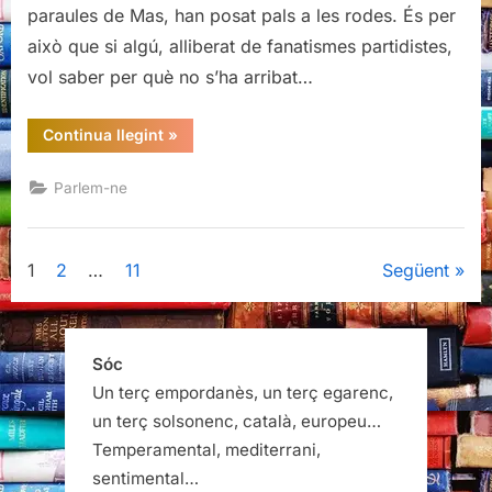
paraules de Mas, han posat pals a les rodes. És per
això que si algú, alliberat de fanatismes partidistes,
vol saber per què no s’ha arribat…
“Junts
Continua llegint
»
Pel
Res:
la
Parlem-ne
culpa
és
(i
l’infern
són)
Paginació
1
2
…
11
Següent
dels
altres”
de
les
Sóc
Un terç empordanès, un terç egarenc,
entrades
un terç solsonenc, català, europeu…
Temperamental, mediterrani,
sentimental…