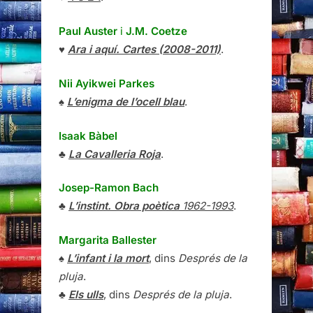
Paul Auster
i
J.M. Coetze
♥
Ara i aquí. Cartes (2008-2011)
.
Nii Ayikwei Parkes
♠
L’enigma de l’ocell blau
.
Isaak Bàbel
♣
La Cavalleria Roja
.
Josep-Ramon Bach
♣
L’instint. Obra poètica
1962-1993
.
Margarita Ballester
♠
L’infant i la mort
, dins
Després de la
pluja
.
♣
Els ulls
, dins
Després de la pluja
.