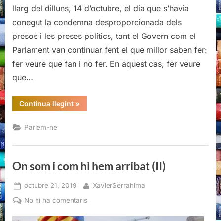
llarg del dilluns, 14 d’octubre, el dia que s’havia
conegut la condemna desproporcionada dels
presos i les preses polítics, tant el Govern com el
Parlament van continuar fent el que millor saben fer:
fer veure que fan i no fer. En aquest cas, fer veure
que…
“On
Continua llegint
»
som
i
com
Parlem-ne
hi
hem
arribat
(II)”
On som i com hi hem arribat (II)
Posted
By
octubre 21, 2019
XavierSerrahima
on
a
No hi ha comentaris
On