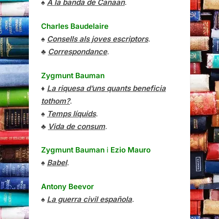
♠
A la banda de Canaan
.
Charles Baudelaire
♠
Consells als joves escriptors
.
♣
Correspondance
.
Zygmunt Bauman
♦
La riquesa d’uns quants beneficia
tothom?
.
♠
Temps líquids
.
♣
Vida de consum
.
Zygmunt Bauman
i
Ezio Mauro
♠
Babel
.
Antony Beevor
♠
La guerra civil española
.