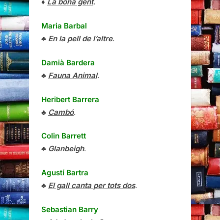
♦
La bona gent
.
Maria Barbal
♣
En la pell de l’altre
.
Damià Bardera
♣
Fauna Animal
.
Heribert Barrera
♣
Cambó
.
Colin Barrett
♣
Glanbeigh
.
Agustí Bartra
♣
El gall canta per tots dos
.
Sebastian Barry