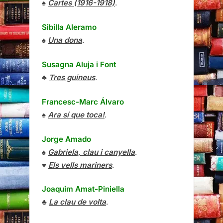
♠
Cartes (1916-1918)
.
Sibilla Aleramo
♠
Una dona
.
Susagna Aluja i Font
♣
Tres guineus
.
Francesc-Marc Álvaro
♠
Ara sí que toca!
.
Jorge Amado
♠
Gabriela, clau i canyella
.
♥
Els vells mariners
.
Joaquim Amat-Piniella
♣
La clau de volta
.