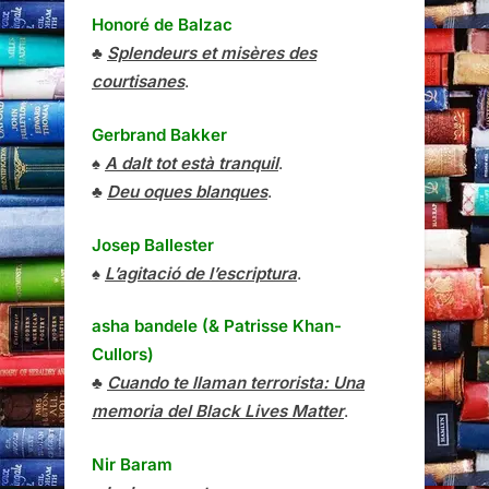
Honoré de Balzac
♣
Splendeurs et misères des
courtisanes
.
Gerbrand Bakker
♠
A dalt tot està tranquil
.
♣
Deu oques blanques
.
Josep Ballester
♠
L’agitació de l’escriptura
.
asha bandele (& Patrisse Khan-
Cullors)
♣
Cuando te llaman terrorista: Una
memoria del Black Lives Matter
.
Nir Baram