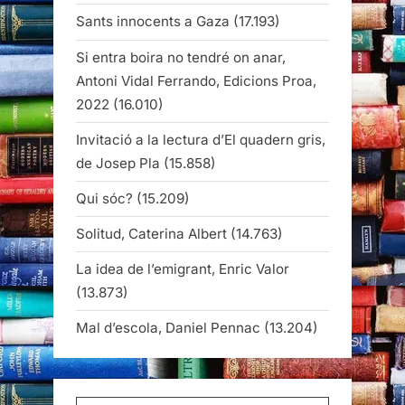
Sants innocents a Gaza
(17.193)
Si entra boira no tendré on anar,
Antoni Vidal Ferrando, Edicions Proa,
2022
(16.010)
Invitació a la lectura d’El quadern gris,
de Josep Pla
(15.858)
Qui sóc?
(15.209)
Solitud, Caterina Albert
(14.763)
La idea de l’emigrant, Enric Valor
(13.873)
Mal d’escola, Daniel Pennac
(13.204)