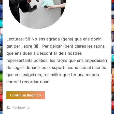
donin
gat
per
llebre
(II)
Lectures: 58 No ens agrada (gens) que ens donin
gat per llebre (II) Per deixar (ben) clares les raons
que ens duen a desconfiar dels nostres
representants polítics, les raons que ens impedeixen
de seguir donant-los el suport incondicional i acrític
que ens exigeixen, res millor que fer una mirada
enrere i recordar quan…
“No
Continua llegint
»
ens
agrada
(gens)
Parlem-ne
que
ens