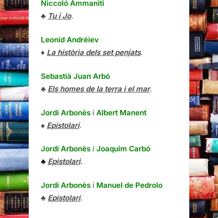
Niccoló Ammaniti
♣
Tu i Jo
.
Leonid Andréiev
♦
La història dels set penjats
.
Sebastià Juan Arbó
♣
Els homes de la terra i el mar
.
Jordi Arbonès
i
Albert Manent
♠
Epistolari
.
Jordi Arbonès
i
Joaquim Carbó
♣
Epistolari
.
Jordi Arbonès
i
Manuel de Pedrolo
♣
Epistolari
.