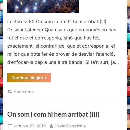
hem
arribat
(III)
Lectures: 50 On som i com hi hem arribat (III)
Desviar l’atenció Quan saps que no només no has
fet el que et corresponia, sinó que has fet,
exactament, el contrari del que et corresponia, el
millor que pots fer és provar de desviar l’atenció,
d’enfocar-la cap a una altra banda. Si te’n surt, ja…
“On
Continua llegint
»
som
i
com
Parlem-ne
hi
hem
arribat
(III)”
On som i com hi hem arribat (III)
Posted
By
octubre 22, 2019
XavierSerrahima