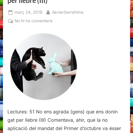
per llebre (III)
Posted
By
març 24, 2019
XavierSerrahima
on
a
No hi ha comentaris
No
ens
agrada
(gens)
que
ens
donin
gat
per
llebre
(III)
Lectures: 51 No ens agrada (gens) que ens donin
gat per llebre (III) Comentava, ahir, que la no
aplicació del mandat del Primer d’octubre va ésser