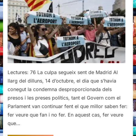
som
i
com
hi
hem
arribat
(II)
Lectures: 76 La culpa segueix sent de Madrid Al
llarg del dilluns, 14 d’octubre, el dia que s’havia
conegut la condemna desproporcionada dels
presos i les preses polítics, tant el Govern com el
Parlament van continuar fent el que millor saben fer:
fer veure que fan i no fer. En aquest cas, fer veure
que…