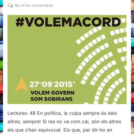
on
a
No hi ha comentaris
Junts
Pel
Res:
la
culpa
és
(i
l’infern
són)
dels
altres
Lectures: 48 En política, la culpa sempre és dels
altres, sempre! Si res no va com cal, són els altres
els que s’han equivocat. Els que, per dir-ho en