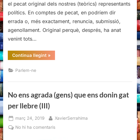
el pecat original dels nostres (teòrics) representants
polítics. En comptes de pecat, en podríem dir
errada o, més exactament, renuncia, submissió,
agenollament. Original perquè, després, ha anat
venint tots…
“No
Continua llegint
»
ens
agrada
(gens)
Parlem-ne
que
ens
donin
gat
per
No ens agrada (gens) que ens donin gat
llebre
(III)”
per llebre (III)
Posted
By
març 24, 2019
XavierSerrahima
on
a
No hi ha comentaris
No