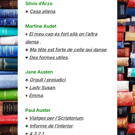
Silvio d’Arzo
♣
Casa aliena
.
Martine Audet
♠
El meu cap és fort allà on l’altra
dansa
.
♣
Ma tête est forte de celle qui danse
.
♥
Des formes utiles
.
Jane Austen
♣
Orgull i prejudici
.
♥
Lady Susan
.
♦
Emma
.
Paul Auster
♠
Viatges per l’Scriptorium
.
♣
Informe de l’interior
.
♥
4 3 2 1
.