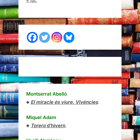
« jul.
Montserrat Abelló
♣
El miracle és viure. Vivències
.
Miquel Adam
♣
Torero
d’hivern
.