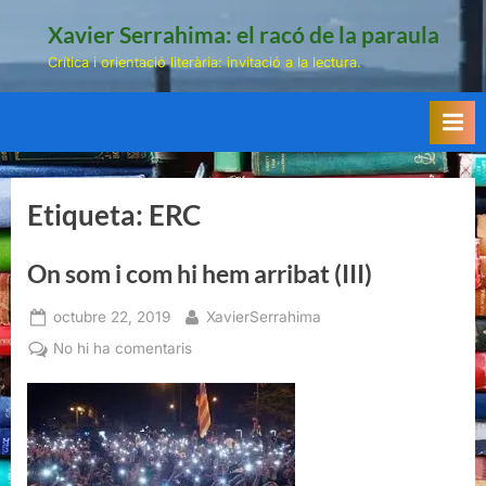
Skip
Xavier Serrahima: el racó de la paraula
to
Crítica i orientació literària: invitació a la lectura.
content
Etiqueta:
ERC
On som i com hi hem arribat (III)
Posted
By
octubre 22, 2019
XavierSerrahima
on
a
No hi ha comentaris
On
som
i
com
hi