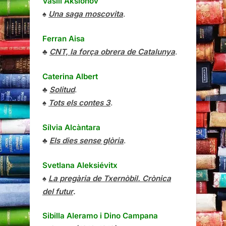
Vasili Aksiónov
♠
Una saga moscovita
.
Ferran Aisa
♣
CNT, la força obrera de Catalunya
.
Caterina Albert
♣
Solitud
.
♠
Tots els contes 3
.
Sílvia Alcàntara
♣
Els dies sense glòria
.
Svetlana Aleksiévitx
♠
La pregària de Txernòbil. Crònica
del futur
.
Sibilla Aleramo
i
Dino Campana