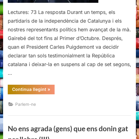
Lectures: 73 La resposta Durant un temps, els
partidaris de la independència de Catalunya i els
nostres representants polítics hem avançat de la mà.
Gairebé del tot fins al Primer d’Octubre. Després,
quan el President Carles Puigdemont va decidir
declarar tan sols testimonialment la República
catalana i deixar-la en suspens al cap de set segons,
…
“On
Continua llegint
»
som
i
com
Parlem-ne
hi
hem
arribat
(I)”
No ens agrada (gens) que ens donin gat