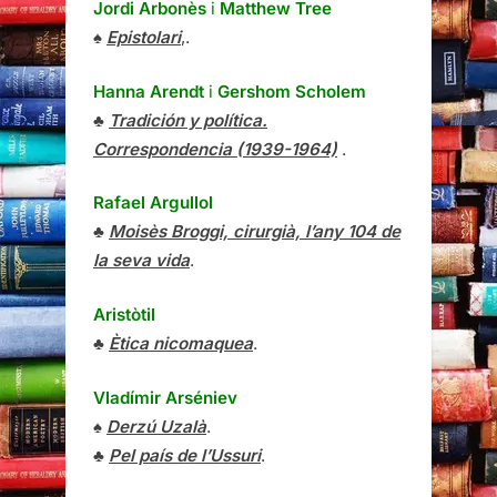
Jordi Arbonès
i
Matthew Tree
♠
Epistolari
,.
Hanna Arendt
i
Gershom Scholem
♣
Tradición y política.
Correspondencia (1939-1964)
.
Rafael Argullol
♣
Moisès Broggi, cirurgià, l’any 104 de
la seva vida
.
Aristòtil
♣
Ètica nicomaquea
.
Vladímir Arséniev
♠
Derzú Uzalà
.
♣
Pel país de l’Ussuri
.