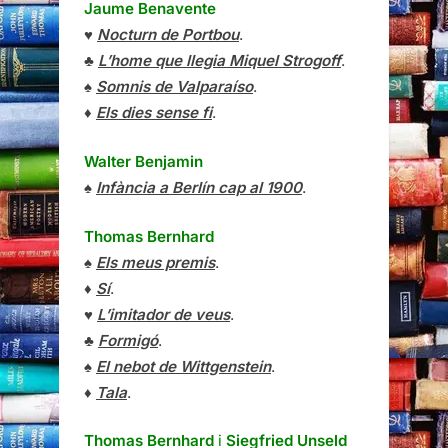
Jaume Benavente
♥
Nocturn de Portbou
.
♣
L’home que llegia Miquel Strogoff
.
♠
Somnis de Valparaíso
.
♦
Els dies sense fi
.
Walter Benjamin
♠
Infància a Berlín cap al 1900
.
Thomas Bernhard
♠
Els meus premis
.
♦
Sí
.
♥
L’imitador de veus
.
♣
Formigó
.
♠
El nebot de Wittgenstein
.
♦
Tala
.
Thomas Bernhard
i
Siegfried Unseld