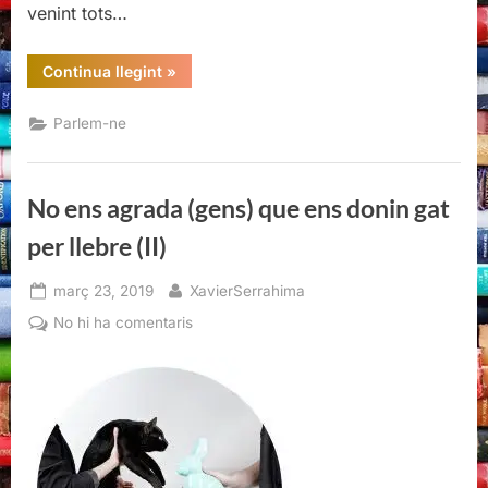
venint tots…
“No
Continua llegint
»
ens
agrada
(gens)
Parlem-ne
que
ens
donin
gat
per
No ens agrada (gens) que ens donin gat
llebre
(III)”
per llebre (II)
Posted
By
març 23, 2019
XavierSerrahima
on
a
No hi ha comentaris
No
ens
agrada
(gens)
que
ens