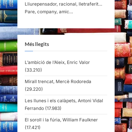
Lliurepensador, racional, lletraferit…
Pare, company, amic…
Més llegits
L’ambició de l’Aleix, Enric Valor
(33.210)
Mirall trencat, Mercè Rodoreda
(29.220)
Les llunes i els calàpets, Antoni Vidal
Ferrando
(17.983)
El soroll i la fúria, William Faulkner
(17.421)