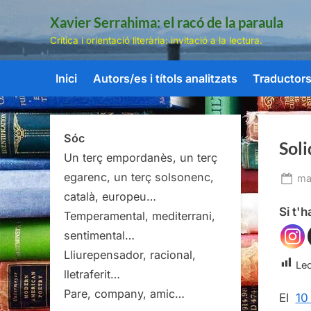
Skip
Xavier Serrahima: el racó de la paraula
to
Crítica i orientació literària: invitació a la lectura.
content
Inici
Autors/es i títols analitzats
Traductors/
Sóc
Soli
Un terç empordanès, un terç
egarenc, un terç solsonenc,
Po
mar
on
català, europeu…
Si t'
Temperamental, mediterrani,
sentimental…
Lliurepensador, racional,
Lec
lletraferit…
Pare, company, amic…
El
10