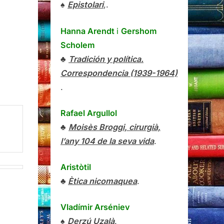
♠
Epistolari
,.
Hanna Arendt
i
Gershom
Scholem
♣
Tradición y política.
Correspondencia (1939-1964)
.
Rafael Argullol
♣
Moisès Broggi, cirurgià,
l’any 104 de la seva vida
.
Aristòtil
♣
Ètica nicomaquea
.
Vladímir Arséniev
♠
Derzú Uzalà
.