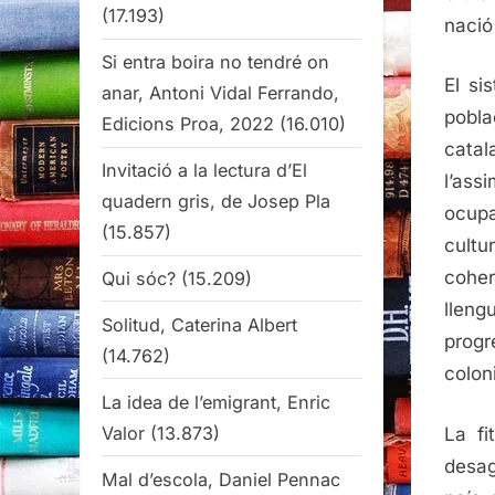
(17.193)
nació 
Si entra boira no tendré on
El si
anar, Antoni Vidal Ferrando,
pobla
Edicions Proa, 2022
(16.010)
catal
Invitació a la lectura d’El
l’ass
quadern gris, de Josep Pla
ocupa
(15.857)
cultu
coher
Qui sóc?
(15.209)
lleng
Solitud, Caterina Albert
progr
(14.762)
colon
La idea de l’emigrant, Enric
Valor
(13.873)
La fi
desag
Mal d’escola, Daniel Pennac