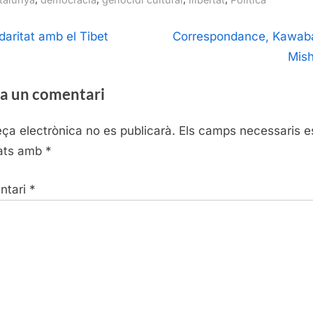
egació
N
idaritat amb el Tibet
Correspondance, Kawab
e
Mis
ntrades
x
a un comentari
t
P
eça electrònica no es publicarà.
Els camps necessaris e
o
ats amb
*
s
t
ntari
*
: