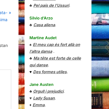
♣
Pel país de l’Ussuri
.
ata-
Silvio d’Arzo
hima
♣
Casa aliena
.
Martine Audet
♠
El meu cap és fort allà on
stan
l’altra dansa
.
♣
Ma tête est forte de celle
qui danse
.
♥
Des formes utiles
.
Jane Austen
♣
Orgull i prejudici
.
♥
Lady Susan
.
♦
Emma
.