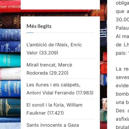
oblig
que a
30.00
Més llegits
Palau
Al ma
L’ambició de l’Aleix, Enric
de Lh
Valor
(33.209)
país: 
Mirall trencat, Mercè
La re
Rodoreda
(29.220)
seves
Les llunes i els calàpets,
evide
Antoni Vidal Ferrando
(17.983)
bomba
una b
El soroll i la fúria, William
Des d
Faulkner
(17.421)
asfix
Sants innocents a Gaza
bruta