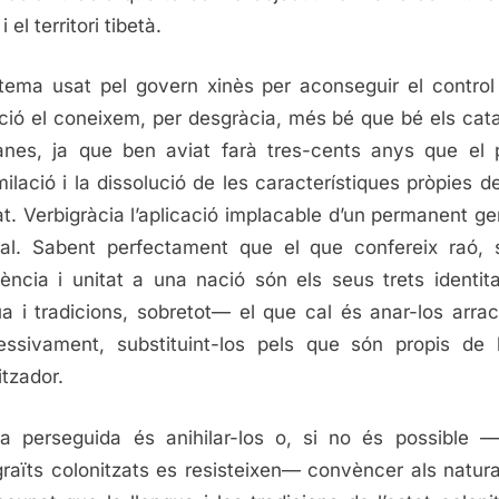
i el territori tibetà.
stema usat pel govern xinès per aconseguir el control
ció el coneixem, per desgràcia, més bé que bé els cata
anes, ja que ben aviat farà tres-cents anys que el 
imilació i la dissolució de les característiques pròpies de
t. Verbigràcia l’aplicació implacable d’un permanent ge
ral. Sabent perfectament que el que confereix raó, s
ència i unitat a una nació són els seus trets identit
ua i tradicions, sobretot— el que cal és anar-los arra
essivament, substituint-los pels que són propis de l
itzador.
ta perseguida és anihilar-los o, si no és possible —
raïts colonitzats es resisteixen— convèncer als natura