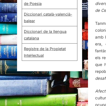
de Poesia
diver
de Ce
Diccionari català-valencià-
balear
Tanma
colon
Diccionari de la llengua
amb l
catalana
era,
Registre de la Propietat
fantà
Intel·lectual
els re
que h
repob
desaf
Afect
cultu
ocupa