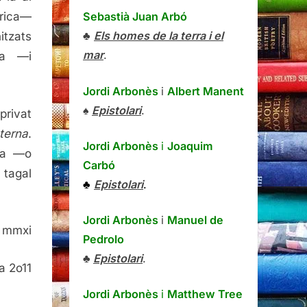
òrica—
Sebastià Juan Arbó
♣
Els homes de la terra i el
itzats
mar
.
ia —i
Jordi Arbonès
i
Albert Manent
♠
Epistolari
.
rivat
terna
.
Jordi Arbonès
i
Joaquim
sa —o
Carbó
 tagal
♣
Epistolari
.
Jordi Arbonès
i
Manuel de
l mmxi
Pedrolo
♣
Epistolari
.
a 2o11
Jordi Arbonès
i
Matthew Tree