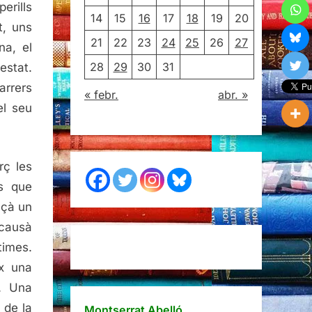
erills
14
15
16
17
18
19
20
t, uns
21
22
23
24
25
26
27
na, el
28
29
30
31
estat.
arrers
« febr.
abr. »
el seu
rç les
és que
nçà un
 causà
times.
ix una
s. Una
 de la
Montserrat Abelló