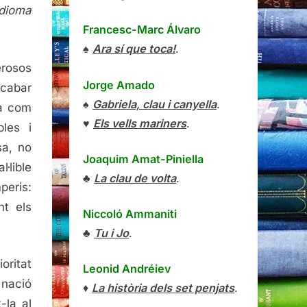
idioma
Francesc-Marc Álvaro
♠
Ara sí que toca!
.
erosos
Jorge Amado
acabar
♠
Gabriela, clau i canyella
.
na com
♥
Els vells mariners
.
les i
a, no
Joaquim Amat-Piniella
l·lible
♣
La clau de volta
.
peris:
nt els
Niccoló Ammaniti
♣
Tu i Jo
.
oritat
Leonid Andréiev
 nació
♦
La història dels set penjats
.
-la al