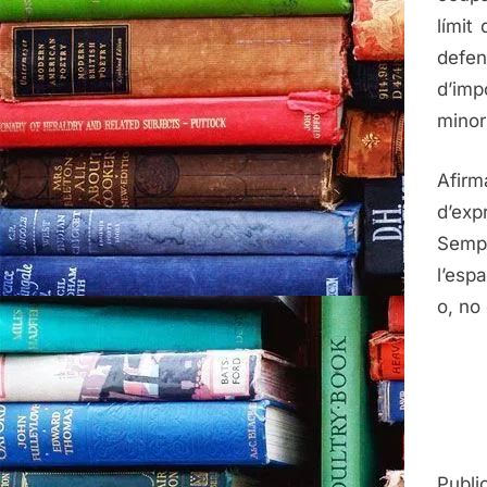
límit
defen
d’im
minor
Afir
d’ex
Sempr
l’esp
o, no 
Publi