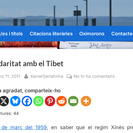
es i títols
Citacions literàries
Oxímorons
Contacte
daritat amb el Tibet
sted
By
a
ç 11, 2011
XavierSerrahima
No hi ha comentaris
Solidarit
ha agradat, comparteix-ho
amb
el
Tibet
tures:
44
 de març del 1959
, en saber que el regim Xinès pr