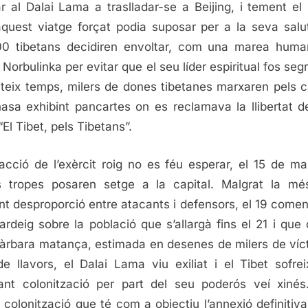
ar al Dalai Lama a traslladar-se a Beijing, i tement el p
quest viatge forçat podia suposar per a la seva salu
0 tibetans decidiren envoltar, com una marea huma
 Norbulinka per evitar que el seu líder espiritual fos segr
teix temps, milers de dones tibetanes marxaren pels c
asa exhibint pancartes on es reclamava la llibertat d
“El Tibet, pels Tibetans”.
acció de l’exèrcit roig no es féu esperar, el 15 de ma
 tropes posaren setge a la capital. Malgrat la m
nt desproporció entre atacants i defensors, el 19 come
rdeig sobre la població que s’allargà fins el 21 i que
àrbara matança, estimada en desenes de milers de víc
e llavors, el Dalai Lama viu exiliat i el Tibet sofre
iant colonització per part del seu poderós veí xiné
l colonització que té com a objectiu l’annexió definitiva