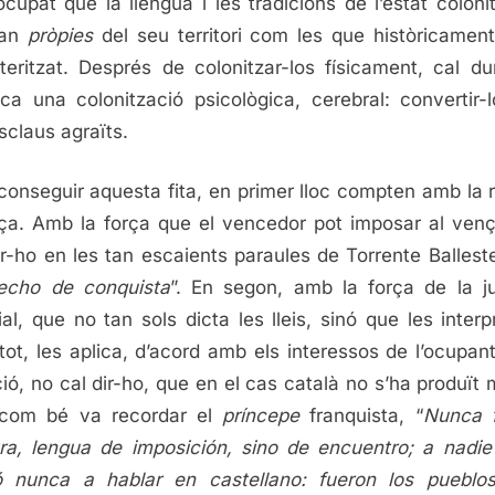
ocupat que la llengua i les tradicions de l’estat coloni
tan
pròpies
del seu territori com les que històricament
teritzat. Després de colonitzar-los físicament, cal du
ica una colonització psicològica, cerebral: convertir-
sclaus agraïts.
conseguir aquesta fita, en primer lloc compten amb la 
rça. Amb la força que el vencedor pot imposar al venç
ir-ho en les tan escaients paraules de Torrente Balleste
echo de conquista
”. En segon, amb la força de la ju
ial, que no tan sols dicta les lleis, sinó que les interpr
tot, les aplica, d’acord amb els interessos de l’ocupan
ció, no cal dir-ho, que en el cas català no s’ha produït m
 com bé va recordar el
príncepe
franquista, “
Nunca f
ra, lengua de imposición, sino de encuentro; a nadie
ó nunca a hablar en castellano: fueron los puebl