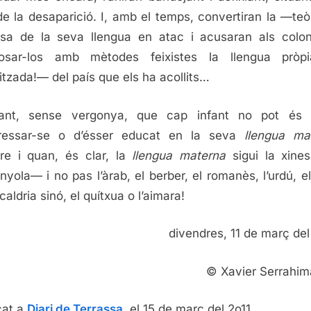
 de la desaparició. I, amb el temps, convertiran la —te
sa de la seva llengua en atac i acusaran als colon
posar-los amb mètodes feixistes la llengua pròp
itzada!— del país que els ha acollits…
mant, sense vergonya, que cap infant no pot és p
pressar-se o d’ésser educat en la seva
llengua ma
e i quan, és clar, la
llengua materna
sigui la xine
anyola— i no pas l’àrab, el berber, el romanès, l’urdú, el
caldria sinó, el quítxua o l’aimara!
divendres, 11 de març de
© Xavier Serrahim
cat a
Diari de Terrassa
, el 15 de març del 2o11