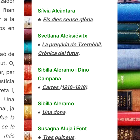
tzador
 l’han
Sílvia Alcàntara
r a la
♣
Els dies sense glòria
.
los en
Svetlana Aleksiévitx
♠
La pregària de Txernòbil.
Crònica del futur
.
raó de
ut. O,
Sibilla Aleramo
i
Dino
r, per
Campana
stícia
♠
Cartes (1916-1918)
.
eta i,
t. Una
Sibilla Aleramo
ai, ja
♠
Una dona
.
ue la
 se le
Susagna Aluja i Font
os más
♣
Tres guineus
.