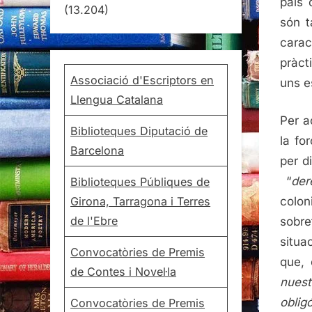
país 
(13.204)
són 
carac
pràct
Associació d'Escriptors en
uns e
Llengua Catalana
Per a
Biblioteques Diputació de
la fo
Barcelona
per d
“
der
Biblioteques Públiques de
Girona, Tarragona i Terres
colon
de l'Ebre
sobre
situa
Convocatòries de Premis
que,
de Contes i Novel·la
nuest
oblig
Convocatòries de Premis