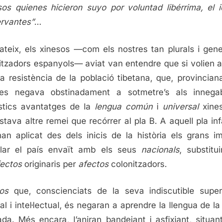
sos quienes hicieron suyo por voluntad libérrima, el 
rvantes”
…
teix, els xinesos —com els nostres tan plurals i gen
itzadors espanyols— aviat van entendre que si volien 
a resistència de la població tibetana, que, provincia
 es negava obstinadament a sotmetre’s als innegab
stics avantatges de la
lengua común
i
universal
xines
stava altre remei que recórrer al pla B. A aquell pla infa
an aplicat des dels inicis de la història els grans im
lar el país envaït amb els seus
nacionals
, substitui
ectos
originaris per
afectos
colonitzadors.
os
que, conscienciats de la seva indiscutible superi
ral i intel·lectual, és negaran a aprendre la llengua de la
da. Més encara, l’aniran bandejant i asfixiant, situant