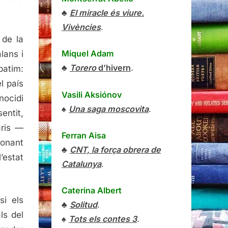
♣
El miracle és viure.
Vivències
.
 de la
Miquel Adam
lans i
♣
Torero
d’hivern
.
patim:
l país
Vasili Aksiónov
nocidi
♠
Una saga moscovita
.
entit,
aris —
Ferran Aisa
conant
♣
CNT, la força obrera de
’estat
Catalunya
.
Caterina Albert
si els
♣
Solitud
.
ls del
♠
Tots els contes 3
.