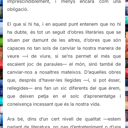
imprescindiblement, i menys encara com una
obligació.
El que sí hi ha, i en aquest punt entenem que no hi
ha dubte, és tot un seguit d’obres literàries que se
situen per damunt de les altres, d’obres que són
capaces no tan sols de canviar la nostra manera de
veure —i de viure, si se’ns permet el més que
escaient joc de paraules— el món, sinó també de
canviar-nos a nosaltres mateixos. D’aquelles obres
que, després d’haver-les llegides —i, si pot ésser,
rellegides— ens fan un xic diferents del que érem,
que deixen petja en el solc d’aprenentatge i
coneixença incessant que és la nostra vida.
Ara bé, dins d’un cert nivell de qualitat —estem
parlant de literatura, no pas d’entreteniment o d’una