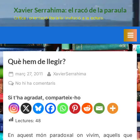
Skip
Xavier Serrahima: el racó de la paraula
to
Crítica i orientació literària: invitació a la lectura.
content
Què hem de llegir?
Posted
By
març 27, 2011
XavierSerrahima
on
a
No hi ha comentaris
Què
Si t'ha agradat, comparteix-ho
hem
de
llegir?
Lectures:
48
En aquest món paradoxal on vivim, aquells que