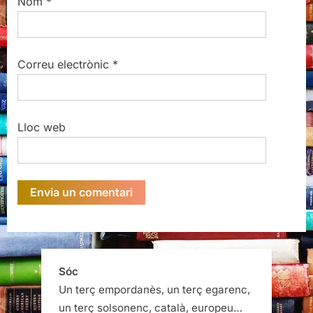
Nom
*
Correu electrònic
*
Lloc web
Sóc
Un terç empordanès, un terç egarenc,
un terç solsonenc, català, europeu…