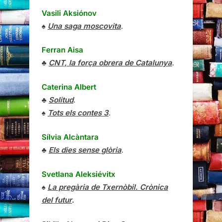
Vasili Aksiónov
♠
Una saga moscovita
.
Ferran Aisa
♣
CNT, la força obrera de Catalunya
.
Caterina Albert
♣
Solitud
.
♠
Tots els contes 3
.
Sílvia Alcàntara
♣
Els dies sense glòria
.
Svetlana Aleksiévitx
♠
La pregària de Txernòbil. Crònica
del futur
.