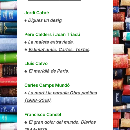
Jordi Cabré
♠
Digues un desig
.
Pere Calders
i
Joan Triadú
♠
La maleta extraviada
.
♣
Estimat amic. Cartes. Textos
.
Lluís Calvo
♣
El meridià de París
.
Carles Camps Mundó
♠
La mort i la paraula Obra poètica
(1988-2018)
.
Francisco Candel
♣
El gran dolor del mundo. Diarios
1944-1975
.