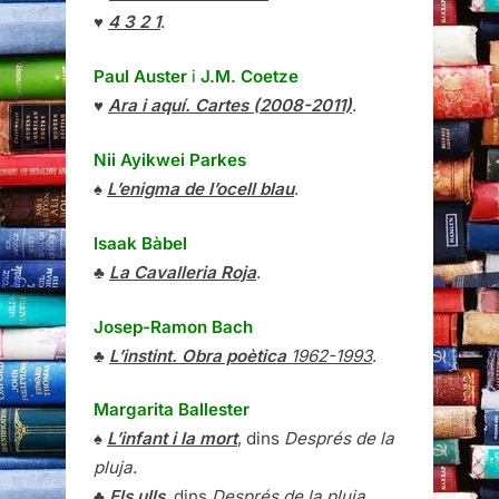
♥
4 3 2 1
.
Paul Auster
i
J.M. Coetze
♥
Ara i aquí. Cartes (2008-2011)
.
Nii Ayikwei Parkes
♠
L’enigma de l’ocell blau
.
Isaak Bàbel
♣
La Cavalleria Roja
.
Josep-Ramon Bach
♣
L’instint. Obra poètica
1962-1993
.
Margarita Ballester
♠
L’infant i la mort
, dins
Després de la
pluja
.
♣
Els ulls
, dins
Després de la pluja
.