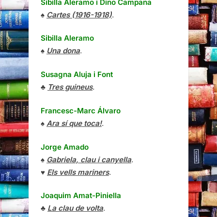
Sibilla Aleramo
i
Dino Campana
♠
Cartes (1916-1918)
.
Sibilla Aleramo
♠
Una dona
.
Susagna Aluja i Font
♣
Tres guineus
.
Francesc-Marc Álvaro
♠
Ara sí que toca!
.
Jorge Amado
♠
Gabriela, clau i canyella
.
♥
Els vells mariners
.
Joaquim Amat-Piniella
♣
La clau de volta
.