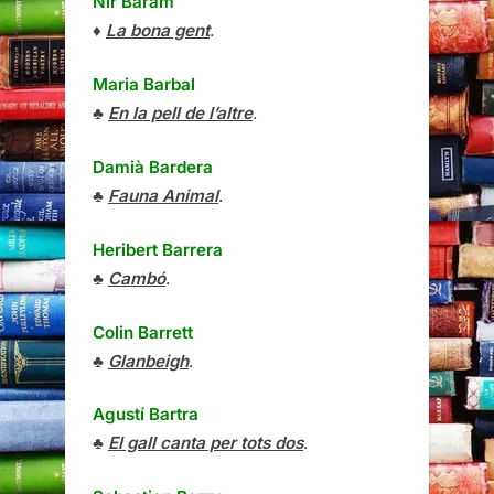
Nir Baram
♦
La bona gent
.
Maria Barbal
♣
En la pell de l’altre
.
Damià Bardera
♣
Fauna Animal
.
Heribert Barrera
♣
Cambó
.
Colin Barrett
♣
Glanbeigh
.
Agustí Bartra
♣
El gall canta per tots dos
.