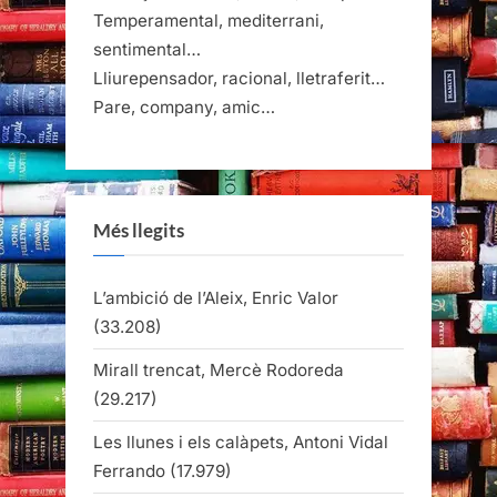
Temperamental, mediterrani,
sentimental…
Lliurepensador, racional, lletraferit…
Pare, company, amic…
Més llegits
L’ambició de l’Aleix, Enric Valor
(33.208)
Mirall trencat, Mercè Rodoreda
(29.217)
Les llunes i els calàpets, Antoni Vidal
Ferrando
(17.979)