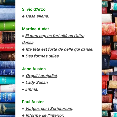
Silvio d’Arzo
♣
Casa aliena
.
Martine Audet
♠
El meu cap és fort allà on l’altra
dansa
.
♣
Ma tête est forte de celle qui danse
.
♥
Des formes utiles
.
Jane Austen
♣
Orgull i prejudici
.
♥
Lady Susan
.
♦
Emma
.
Paul Auster
♠
Viatges per l’Scriptorium
.
♣
Informe de l’interior
.