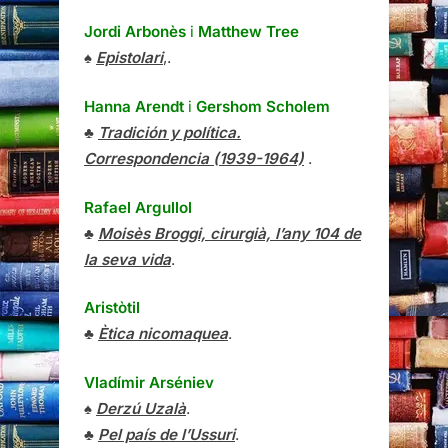
Jordi Arbonès
i
Matthew Tree
♠
Epistolari
,.
Hanna Arendt
i
Gershom Scholem
♣
Tradición y política.
Correspondencia (1939-1964)
.
Rafael Argullol
♣
Moisès Broggi, cirurgià, l’any 104 de
la seva vida
.
Aristòtil
♣
Ètica nicomaquea
.
Vladímir Arséniev
♠
Derzú Uzalà
.
♣
Pel país de l’Ussuri
.