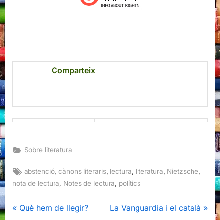
Comparteix
Sobre literatura
Tags:
,
,
,
,
,
abstenció
cànons literaris
lectura
literatura
Nietzsche
,
,
nota de lectura
Notes de lectura
polítics
Navegació
P
N
Què hem de llegir?
La Vanguardia i el català