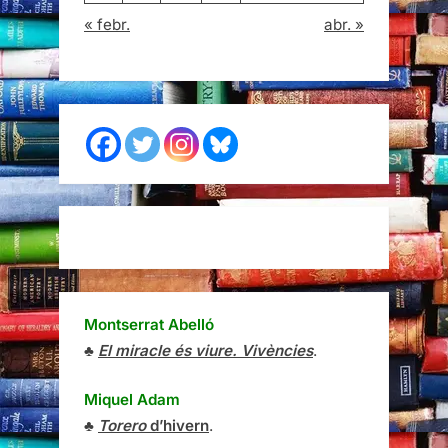
« febr.
abr. »
Montserrat Abelló
♣
El miracle és viure. Vivències
.
Miquel Adam
♣
Torero
d’hivern
.