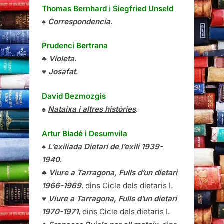
Thomas Bernhard
i
Siegfried Unseld
♠
Correspondencia
.
Prudenci Bertrana
♣
Violeta
.
♥
Josafat
.
David Bezmozgis
♠
Nataixa i altres històries
.
Artur Bladé i Desumvila
♠
L’exiliada Dietari de l’exili 1939-
1940
.
♣
Viure a Tarragona, Fulls d’un dietari
1966-1969
, dins Cicle dels dietaris I.
♥
Viure a Tarragona, Fulls d’un dietari
1970-1971
, dins Cicle dels dietaris I.