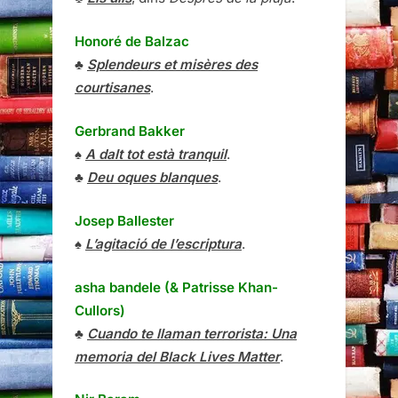
Honoré de Balzac
♣
Splendeurs et misères des
courtisanes
.
Gerbrand Bakker
♠
A dalt tot està tranquil
.
♣
Deu oques blanques
.
Josep Ballester
♠
L’agitació de l’escriptura
.
asha bandele (& Patrisse Khan-
Cullors)
♣
Cuando te llaman terrorista: Una
memoria del Black Lives Matter
.