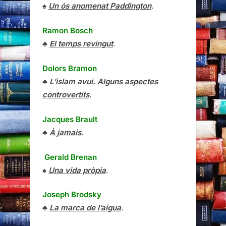
♠
Un ós anomenat Paddington
.
Ramon Bosch
♣
El temps revingut
.
Dolors Bramon
♣
L’islam avui. Alguns aspectes
controvertits
.
Jacques Brault
♣
À jamais
.
Gerald Brenan
♠
Una vida pròpia
.
Joseph Brodsky
♣
La marca de l’aigua
.