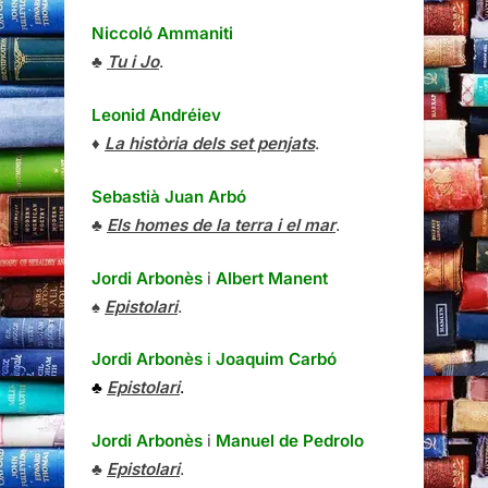
Niccoló Ammaniti
♣
Tu i Jo
.
Leonid Andréiev
♦
La història dels set penjats
.
Sebastià Juan Arbó
♣
Els homes de la terra i el mar
.
Jordi Arbonès
i
Albert Manent
♠
Epistolari
.
Jordi Arbonès
i
Joaquim Carbó
♣
Epistolari
.
Jordi Arbonès
i
Manuel de Pedrolo
♣
Epistolari
.