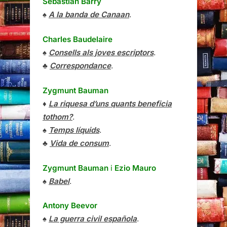
Sebastian Barry
♠
A la banda de Canaan
.
Charles Baudelaire
♠
Consells als joves escriptors
.
♣
Correspondance
.
Zygmunt Bauman
♦
La riquesa d’uns quants beneficia
tothom?
.
♠
Temps líquids
.
♣
Vida de consum
.
Zygmunt Bauman
i
Ezio Mauro
♠
Babel
.
Antony Beevor
♠
La guerra civil española
.