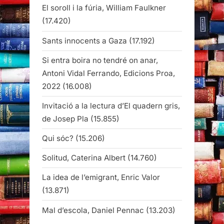
El soroll i la fúria, William Faulkner
(17.420)
Sants innocents a Gaza
(17.192)
Si entra boira no tendré on anar,
Antoni Vidal Ferrando, Edicions Proa,
2022
(16.008)
Invitació a la lectura d’El quadern gris,
de Josep Pla
(15.855)
Qui sóc?
(15.206)
Solitud, Caterina Albert
(14.760)
La idea de l’emigrant, Enric Valor
(13.871)
Mal d’escola, Daniel Pennac
(13.203)