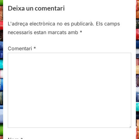
r
e
d'entrades
Deixa un comentari
e
x
v
t
L'adreça electrònica no es publicarà.
Els camps
i
P
necessaris estan marcats amb
*
o
o
u
s
Comentari
*
s
t
P
:
o
s
t
: