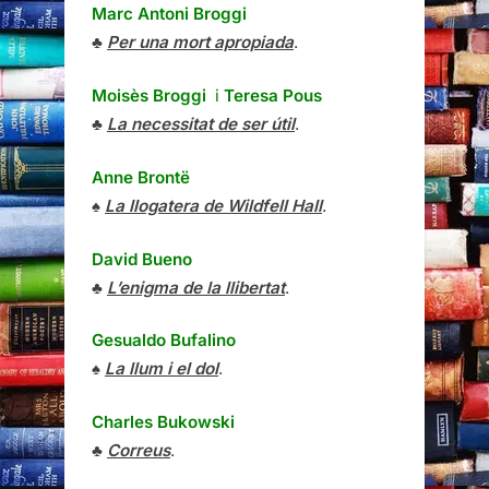
Marc Antoni Broggi
♣
Per una mort apropiada
.
Moisès Broggi
i
Teresa Pous
♣
La necessitat de ser útil
.
Anne Brontë
♠
La llogatera de Wildfell Hall
.
David Bueno
♣
L’enigma de la llibertat
.
Gesualdo Bufalino
♠
La llum i el dol
.
Charles Bukowski
♣
Correus
.