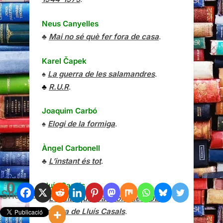
Neus Canyelles
♣
Mai no sé què fer fora de casa
.
Karel Čapek
♠
La guerra de les salamandres
.
♣
R.U.R
.
Joaquim Carbó
♠
Elogi de la formiga
.
Àngel Carbonell
♣
L’instant és tot
.
0
Lluís Casals
Shares
♣
L’esclat que ara m’ofrenes. Obra
poètica de Lluís Casals
.