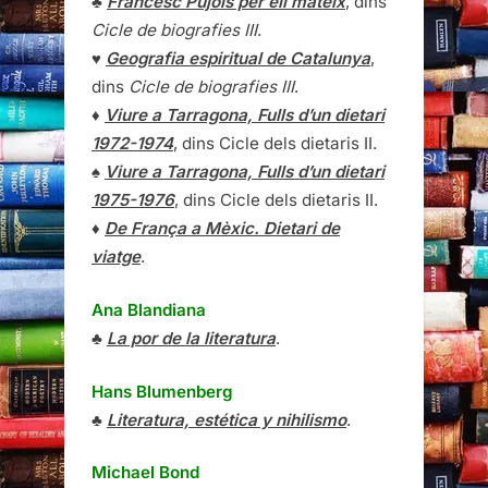
♣
Francesc Pujols per ell mateix
, dins
Cicle de biografies III
.
♥
Geografia espiritual de Catalunya
,
dins
Cicle de biografies III
.
♦
Viure a Tarragona, Fulls d’un dietari
1972-1974
, dins Cicle dels dietaris II.
♠
Viure a Tarragona, Fulls d’un dietari
1975-1976
, dins Cicle dels dietaris II.
♦
De França a Mèxic. Dietari de
viatge
.
Ana Blandiana
♣
La por de la literatura
.
Hans Blumenberg
♣
Literatura, estética y nihilismo
.
Michael Bond