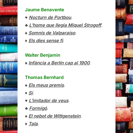
Jaume Benavente
♥
Nocturn de Portbou
.
♣
L’home que llegia Miquel Strogoff
.
♠
Somnis de Valparaíso
.
♦
Els dies sense fi
.
Walter Benjamin
♠
Infància a Berlín cap al 1900
.
Thomas Bernhard
♠
Els meus premis
.
♦
Sí
.
♥
L’imitador de veus
.
♣
Formigó
.
♠
El nebot de Wittgenstein
.
♦
Tala
.