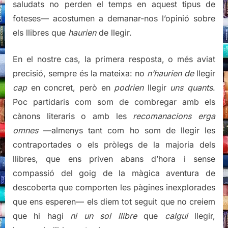
saludats no perden el temps en aquest tipus de
foteses— acostumen a demanar-nos l’opinió sobre
els llibres que
haurien
de llegir.
En el nostre cas, la primera resposta, o més aviat
precisió, sempre és la mateixa: no
n’haurien de
llegir
cap
en concret, però en
podrien
llegir
uns quants
.
Poc partidaris com som de combregar amb els
cànons literaris o amb les
recomanacions
erga
omnes
—almenys tant com ho som de llegir les
contraportades o els pròlegs de la majoria dels
llibres, que ens priven abans d’hora i sense
compassió del goig de la màgica aventura de
descoberta que comporten les pàgines inexplorades
que ens esperen— els diem tot seguit que no creiem
que hi hagi
ni un sol llibre
que
calgui
llegir,