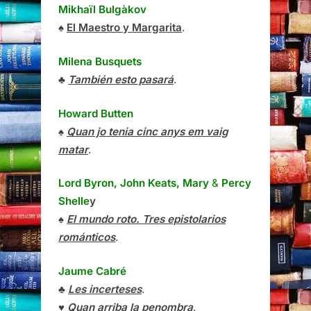
Mikhaïl Bulgàkov
♠
El Maestro y Margarita
.
Milena Busquets
♣
También esto pasará
.
Howard Butten
♠
Quan jo tenia cinc anys em vaig
matar
.
Lord Byron, John Keats, Mary
&
Percy
Shelle
y
♠
El mundo roto. Tres epistolarios
románticos
.
Jaume Cabré
♣
Les incerteses
.
♥
Quan arriba la penombra
.