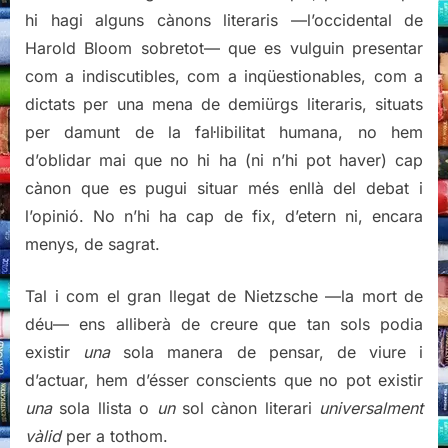
hi hagi alguns cànons literaris —l’occidental de
Harold Bloom sobretot— que es vulguin presentar
com a indiscutibles, com a inqüestionables, com a
dictats per una mena de demiürgs literaris, situats
per damunt de la fal·libilitat humana, no hem
d’oblidar mai que no hi ha (ni n’hi pot haver) cap
cànon que es pugui situar més enllà del debat i
l’opinió. No n’hi ha cap de fix, d’etern ni, encara
menys, de sagrat.
Tal i com el gran llegat de Nietzsche —la mort de
déu— ens alliberà de creure que tan sols podia
existir
una
sola manera de pensar, de viure i
d’actuar, hem d’ésser conscients que no pot existir
una
sola llista o
un
sol cànon literari
universalment
vàlid
per a tothom.